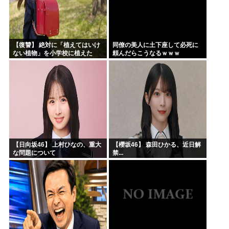
【復讐】 絶対に「植えてはいけ
同僚の美人に土下座して必死に
ない植物」を小学校に植えた
頼んだらこうなるｗｗｗ
→20年経って見に行くと…
「！？」衝撃の光景が・・・
【日向坂46】 上村ひなの、重大
【櫻坂46】 森田ひかる、近日解
な問題について
禁...