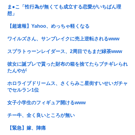
ま●こ「性行為が無くても成立する恋愛がいちばん理
想」
【超速報】Yahoo、めっちゃ軽くなる
ワイルズさん、サンブレイクに売上逆転されるwww
スプラトゥーンレイダース、2周目でもまだ緑茶www
彼女に誕プレで貰った財布の箱を捨てたらブチギレられ
たんやが
ホロライブドリームス、さくらみこ星街すいせいガチャ
でセルラン1位
女子小学生のフィギュア開けるwww
チー牛、全く良いところが無い
【緊急】嫁、陣痛