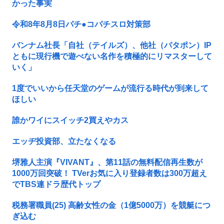
かった事実
令和8年8月8日パチ●コパチスロ対策部
バンナム社長「自社（テイルズ）、他社（パタポン）IP
ともに現行機で遊べない名作を積極的にリマスターして
いく」
1度でいいから任天堂のゲームが流行る時代が到来して
ほしい
誰かワイにスイッチ2買えやカス
エッヂ投資部、立たなくなる
堺雅人主演『VIVANT』、第11話の無料配信再生数が
1000万回突破！ TVerお気に入り登録者数は300万超え
でTBS連ドラ歴代トップ
税務署職員(25) 高齢女性の金（1億5000万）を競艇につ
ぎ込む