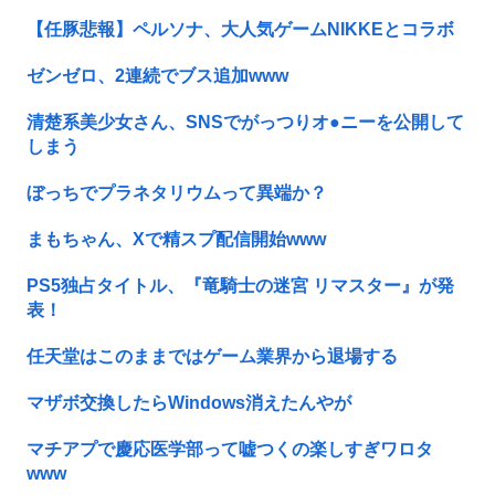
【任豚悲報】ペルソナ、大人気ゲームNIKKEとコラボ
ゼンゼロ、2連続でブス追加www
清楚系美少女さん、SNSでがっつりオ●ニーを公開して
しまう
ぼっちでプラネタリウムって異端か？
まもちゃん、Xで精スプ配信開始www
PS5独占タイトル、『竜騎士の迷宮 リマスター』が発
表！
任天堂はこのままではゲーム業界から退場する
マザボ交換したらWindows消えたんやが
マチアプで慶応医学部って嘘つくの楽しすぎワロタ
www