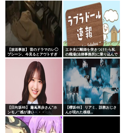
ｗｗｗｗ
【放送事故】 昔のドラマのレ◯
エネ夫に離婚を突きつけたら私
プシーン、今見るとアウトすぎ
の職場(法律事務所)に乗り込んで
る・・・
きた 堂々と「離婚の法律相談で
す。母の薦めでこちらに参りま
した」と言っているが、...
【日向坂46】 藤嶌果歩さん"ホ
【櫻坂46】 リアミ、説教おじさ
ンモノ"感が凄い・・・
んが現れた模様...