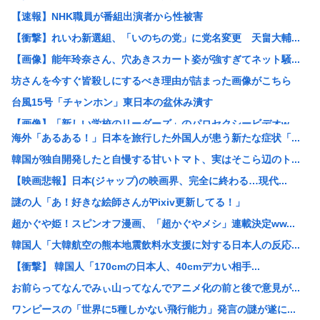
【速報】NHK職員が番組出演者から性被害
【衝撃】れいわ新選組、「いのちの党」に党名変更 天畠大輔...
【画像】能年玲奈さん、穴あきスカート姿が強すぎてネット騒...
坊さんを今すぐ皆殺しにするべき理由が詰まった画像がこちら
台風15号「チャンホン」東日本の盆休み潰す
【画像】「新しい学校のリーダーズ」のパロセクシービデオw...
海外「あるある！」日本を旅行した外国人が患う新たな症状「...
【困惑】株資産7億円あるのに交通も食事も服も全部優待・・...
韓国が独自開発したと自慢する甘いトマト、実はそこら辺のト...
【画像】高市早苗さん、殺されることに怯え始めるwww
【映画悲報】日本(ジャップ)の映画界、完全に終わる…現代...
【困惑】資産7億円あるのに、移動も食事も服も株主優待生活
謎の人「あ！好きな絵師さんがPixiv更新してる！」
【画像】高市早苗、殺されることに怯え始める
超かぐや姫！スピンオフ漫画、「超かぐやメシ」連載決定ww...
【画像】飛行機の隣の客に手コキされたイケメンwww
韓国人「大韓航空の熊本地震飲料水支援に対する日本人の反応...
券売機でチンタラしてる鈍感日本人、ガチで増える。197c...
【衝撃】 韓国人「170cmの日本人、40cmデカい相手...
【衝撃】50代女性、京大病院で脳腫瘍手術→“腫瘍の無い部...
お前らってなんでみぃ山ってなんでアニメ化の前と後で意見が...
【画像】ディズニーのおいなり巻（600円）、流石にアレす...
ワンピースの「世界に5種しかない飛行能力」発言の謎が遂に...
小学生の時、廊下を走ったときの危険性と利点について統計を...