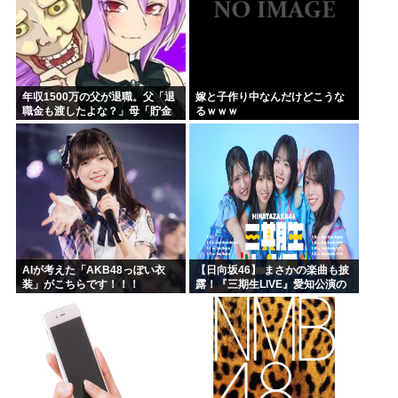
年収1500万の父が退職。父「退
嫁と子作り中なんだけどこうな
職金も渡したよな？」母「貯金
るｗｗｗ
なんてないよー」父「全部なく
なったの！？」→予想外の返事
に家族騒然となり…
AIが考えた「AKB48っぽい衣
【日向坂46】 まさかの楽曲も披
装」がこちらです！！！
露！『三期生LIVE』愛知公演の
レポがこちら