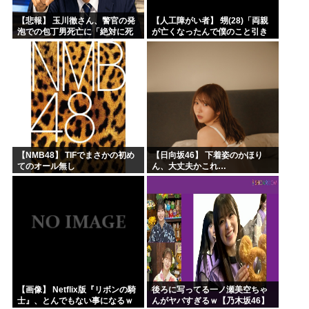
【悲報】 玉川徹さん、警官の発
【人工障がい者】 甥(28)「両親
泡での包丁男死亡に「絶対に死
が亡くなったんで僕のこと引き
刑にならない罪なのに警察が死
取ってほしいんですけど！」な
刑にした！」 → 元警官のマジレ
んでいい年したヒキニートを引
スがコチラ → ………
き取らなきゃいけないんだ...
【NMB48】 TIFでまさかの初め
【日向坂46】 下着姿のかほり
てのオール無し
ん、大丈夫かこれ…
【画像】 Netflix版『リボンの騎
後ろに写ってる一ノ瀬美空ちゃ
士』、とんでもない事になるｗ
んがヤバすぎるｗ【乃木坂46】