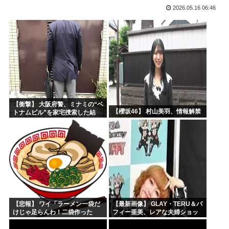
2026.05.16 06:46
海外の反応：韓国サッカー協会、国際審判員らを性接待
「作り込んである高尚アニメ」なんかよりも「心の揺れ動く少...
トランプ「悪夢のオバマ政権！景気が悪いのはオバマのせい」
ひなこのーと作者、顔と一緒に乳首を晒すも抜けない
中国新聞「高市総理は非核三原則堅持をはっきり言わなかった...
韓国人「現在の日本の沖縄のスーパーは台風のおかげでこうな...
【衝撃】 大阪府警、ミナミの“ベ
【櫻坂46】 村山美羽、情報解禁
トナムビル”を家宅捜索した結
果・・・・・・
【悲報】 ワイ「ラーメン一袋だ
【最新画像】 GLAY・TERU＆パ
けじゃ足らんわ！二袋作った
フィー亜美、レアな夫婦ショッ
ろ！」→結果ｗｗｗ
トを公開してしまう！