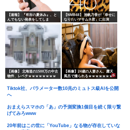
【速報】 『有吉の夏休み』、と
【NMB48】 池帆乃香が「幸せに
んでもない発表をしてしま
なりたいマサムネ君」に出演
う！！！！！
【画像】 北海道の1500万の中古
【画像】24歳の人妻さん、露天
物件、レベチｗｗｗｗｗｗｗｗ
風呂で撮られるｗｗｗｗｗｗｗ
ｗｗｗｗｗｗｗｗｗｗｗｗ
ｗｗｗｗｗｗｗｗｗｗ
Tiktok社、パラメーター数10兆のミュトス級AIを公開
へ
おまえらスマホの「あ」の予測変換1個目を続く限り繋
げてみろwww
20年前はこの世に「YouTube」なる物が存在していな