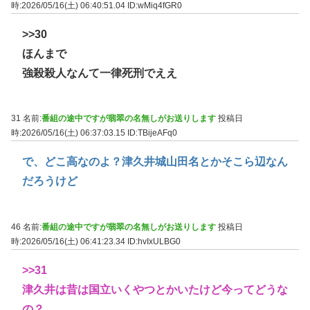
時:2026/05/16(土) 06:40:51.04
ID:wMiq4fGR0
>>30
ほんまで
強殺殺人なんて一律死刑でええ
31 名前:
番組の途中ですが翡翠の名無しがお送りします
投稿日
時:2026/05/16(土) 06:37:03.15
ID:TBijeAFq0
で、どこ高なのよ？津久井城山田名とかそこら辺なん
だろうけど
46 名前:
番組の途中ですが翡翠の名無しがお送りします
投稿日
時:2026/05/16(土) 06:41:23.34
ID:hvIxULBG0
>>31
津久井は昔は国立いくやつとかいたけど今ってどうな
の？