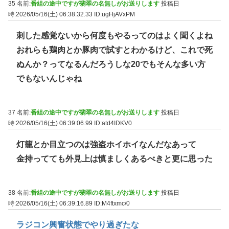
35 名前:
番組の途中ですが翡翠の名無しがお送りします
投稿日
時:2026/05/16(土) 06:38:32.33
ID:ugHjAVxPM
刺した感覚ないから何度もやるってのはよく聞くよね
おれらも鶏肉とか豚肉で試すとわかるけど、これで死
ぬんか？ってなるんだろうしな20でもそんな多い方
でもないんじゃね
37 名前:
番組の途中ですが翡翠の名無しがお送りします
投稿日
時:2026/05/16(土) 06:39:06.99
ID:atd4IDKV0
灯籠とか目立つのは強盗ホイホイなんだなあって
金持ってても外見上は慎ましくあるべきと更に思った
38 名前:
番組の途中ですが翡翠の名無しがお送りします
投稿日
時:2026/05/16(土) 06:39:16.89
ID:M4ftxmc/0
ラジコン興奮状態でやり過ぎたな