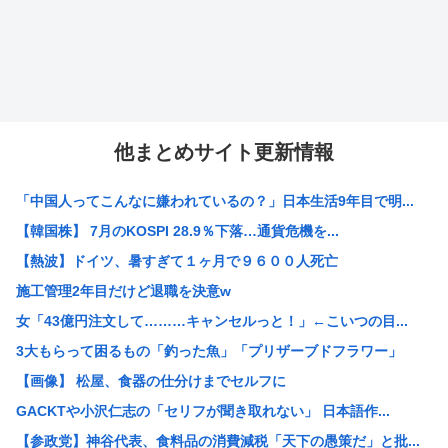
他まとめサイト更新情報
「中国人ってこんなに嫌われているの？」日本生活9年目で明...
【韓国株】 7月のKOSPI 28.9％下落…通貨危機を...
【熱波】ドイツ、暑すぎて１ヶ月で９６００人死亡
施工管理2年目だけど退職を決意w
女「43億円注文して………キャンセルっと！」←こいつの目...
3大もらって困るもの「釣った魚」「プリザーブドフラワー」
【画像】 松屋、食器の仕分けまでセルフに
GACKTや小沢仁志の「セリフが聞き取れない」 日本語作...
【参政党】神谷代表、食料品の消費減税「天下の愚策だ」と批...