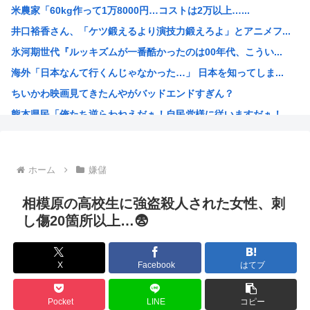
米農家「60kg作って1万8000円…コストは2万以上…...
古いパソコンのUSBに挿すだけで復活&高速化するマジック...
井口裕香さん、「ケツ鍛えるより演技力鍛えろよ」とアニメフ...
中国、止められないEV製造 売れず在庫山積み「売れたこと...
氷河期世代『ルッキズムが一番酷かったのは00年代、こうい...
危険物乙4さん合格率30%の難関試験になる
海外「日本なんて行くんじゃなかった…」 日本を知ってしま...
氷河期世代『ルッキズムが一番酷かったのは00年代、こうい...
ちいかわ映画見てきたんやがバッドエンドすぎん？
女子中学生をカッターナイフで脅し性的暴行か 56歳男を逮...
熊本県民「俺たち逆らわねえだぁ！自民党様に従いますだぁ！...
高市早苗、また経歴にウソが判明
お絵描きAIくん、読む本が決まらない、可愛い女の子も作れ...
お前らお盆の準備をしたか？国父安倍晋三が天国から帰ってく...
ホーム
嫌儲
韓国人「悲報：FIFA会長にさえ2002年W杯で韓国が審...
韓国人「日本のサッカー協会も性接待やってるんじゃないです...
相模原の高校生に強盗殺人された女性、刺
小泉進次郎「北朝鮮に厳重に抗議し、強く非難した」
し傷20箇所以上…😨
今期アニメ、無職さよララ乙女怪獣ヤニねこ鉄ジャン天幕きみ...
日本さん食料自給率が過去最低に 25年度37% 主要先進...
X
Facebook
はてブ
韓国、日本の新しい防衛白書に対する当てつけで、日本の制止...
トランプ大統領、イランとの戦闘「近く終結するだろう」と表...
Pocket
LINE
コピー