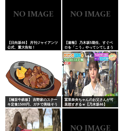
【日向坂46】 月刊ジャイアンツ
【速報】 乃木坂5期生、すぐベ
公式、重大告知！
ロを「こう」やってシてしまう
ｗｗｗｗｗｗ
【極旨牛鉄板】 吉野家のステー
冨里奈央ちゃんのお父さんが可
キ定食1500円、ガチで美味そう
哀想すぎるｗ【乃木坂46】
ｗｗｗ