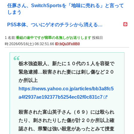
任豚さん、SwitchSportsを「地味に売れる」と言って
しまう
PS5本体、ついにゲオのチラシから消える…
1 名前:
番組の途中ですが翡翠の名無しがお送りします
投稿日
時:2026/05/16(土) 06:32:51.66
ID:bQu3Fx8B0
栃木強盗殺人、新たに１０代の１人を容疑で
緊急逮捕…殺害された妻には刺し傷など２０
か所以上
https://news.yahoo.co.jp/articles/bb3a8fc5
a4f2937ae192377b5254ec02f0c831c7
殺害された富山英子さん（６９）には殴られ
たり、刺されたりした傷が計２０か所以上確
認され、県警は強い殺意があったとみて捜査