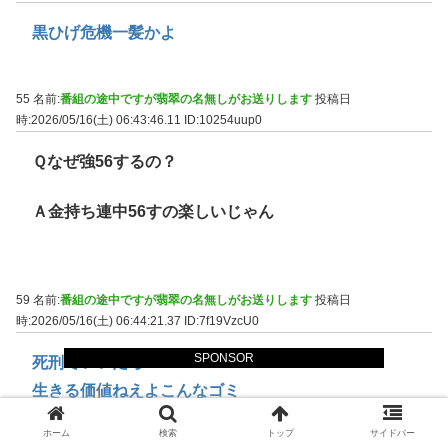
黒ひげ危機一髪かよ
55 名前:
番組の途中ですが翡翠の名無しがお送りします
投稿日
時:2026/05/16(土) 06:43:46.11
ID:10254uup0
Ｑなぜ強56するの？
Ａ金持ち連中56すの楽しいじゃん
59 名前:
番組の途中ですが翡翠の名無しがお送りします
投稿日
時:2026/05/16(土) 06:44:21.37
ID:7f19VzcU0
SPONSOR
死刑でいいだろ
生きる価値ねえよこんなゴミ
ホーム
検索
トップ
サイドバー