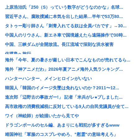
上原浩治氏「250（S）っていう数字がどうなのかな」名球...
習近平さん、腐敗撲滅に本気を出した結果…半年で53万80...
タトゥー彫り師さん「刺青入れてる奴は全員バカです」→30...
中国人のリウさん、新エネ車で国境越えたら遠隔操作で30時...
中国、三峡ダムが全開放流。長江流域で深刻な洪水被害
佐渡島へ旅行
海外「今年、夏の暑さが厳しい日本でこんなものが売れてるら...
【画像】ソープランドさん、門番4人倒さないと入れないよう...
海外「神アニメだわ」2026年夏アニメ海外人気ランキング...
「大阪人、一家に一台たこ焼き器」←ベルギーバージョンがコ...
ハンターハンター、メインヒロインがいない
【静岡】結婚式の衣装合わせに向かった夫婦「何度も何度も追...
韓国人「韓国のイメージ失墜は免れないのか？2011〜12...
【画像】へずま議員、被災地でめちゃくちゃ働いて老人たちを...
進次郎「辺野古の事故ガー!」 記者「米兵がレ●プしました...
【悲報】原爆投下を「なかったこと」にするデマ、SNSで拡...
高市政権の消費税減税に反対している9人の自民党議員が全て...
【画像】CANDY TUNEのJKコス、誇張抜きでレベチ...
ワイ（神絵師）が絵描いたから見てや
【画像】昨日の銀だこ、88人しか買えない88円セールでク...
ドラゴンボールのセル編、あまりにも戦犯が多すぎるwww
お昼ご飯に刺身出したら彼女の機嫌が悪くなったんだけど俺が...
靖国神社「軍服のコスプレやめろ、"慰霊"の意味考えろ」
シカ「全部喰った」 祭り中止