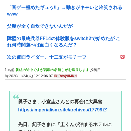
「音ゲー極めたギュゥ‼️」→動きがキモいと冷笑される
www
父親が全く自炊できないんだが
障壁の最終兵器FF14の体験版をswitch2で始めたが こ
れ何時間遊べば面白くなるんだ？
次の仮面ライダー、十二支がモチーフ
1 名前:
番組の途中ですが翡翠の名無しがお送りします
投稿日
時:2020/11/24(火) 12:12:06.07
ID:Rdvj9lMKd
眞子さま、小室圭さんとの再会に大興奮
https://imperialism.site/archives/17799
先日、紀子さまに『圭くんが泊まるホテルに