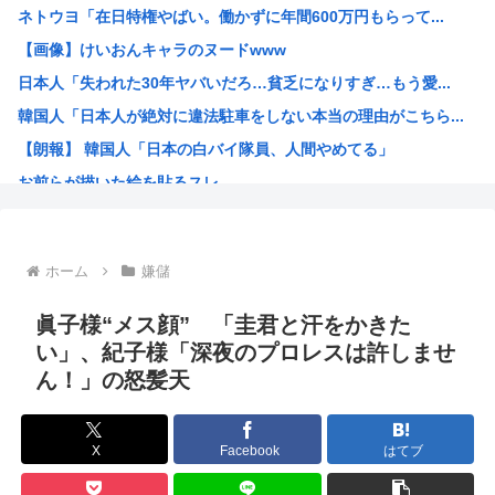
ネトウヨ「在日特権やばい。働かずに年間600万円もらって...
『食料自給率』の低い日本が「核兵器で国を守る！」って、頭...
【画像】けいおんキャラのヌードwww
元カレ4年ひきずってる。
日本人「失われた30年ヤバいだろ…貧乏になりすぎ…もう愛...
PTA会長「PTA参加拒否した親へ最終警告。こうなっても...
韓国人「日本人が絶対に違法駐車をしない本当の理由がこちら...
【悲報】東科大医学部卒の美人YouTuber、直美で炎上...
【朗報】 韓国人「日本の白バイ隊員、人間やめてる」
【朗報】速水もこみちさん、４１歳になってもスーパーイケメ...
お前らが描いた絵を貼るスレ
【衝撃】ナイフ犯人さん、警察官が拳銃なしで現行犯逮捕・・...
ちいかわのモモンガがちんちんに来るんやが
高市早苗、3000万円以上の高級新公用車を購入させ贅を尽...
ホーム
嫌儲
韓国人「30年前から変わらない日本の女子高生の姿に韓国人...
韓国人さん、ネトウヨの痛いところを突いてしまう。「日本人...
眞子様“メス顔” 「圭君と汗をかきた
小泉防衛大臣、高市早苗の被災地訪問PVに張り合うかのよう...
い」、紀子様「深夜のプロレスは許しませ
ん！」の怒髪天
韓国人「韓国人が日本のラーメンについて勘違いしていること...
生成AIのイラストを使ってTCG作ってる??
お前ら今期アニメ何見てるの？
X
Facebook
はてブ
【衝撃】 韓国人「箱根駅伝、走りながら乾杯してた」