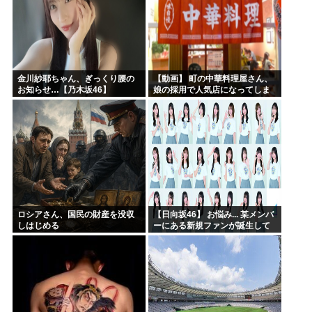
金川紗耶ちゃん、ぎっくり腰の
【動画】 町の中華料理屋さん、
お知らせ…【乃木坂46】
娘の採用で人気店になってしま
う
ロシアさん、国民の財産を没収
【日向坂46】 お悩み... 某メンバ
しはじめる
ーにある新規ファンが誕生して
いた