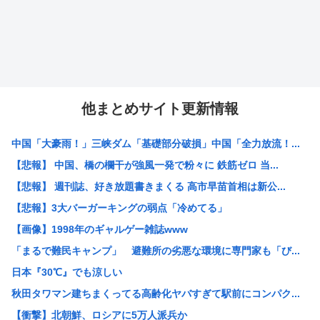
他まとめサイト更新情報
中国「大豪雨！」三峡ダム「基礎部分破損」中国「全力放流！...
【悲報】 中国、橋の欄干が強風一発で粉々に 鉄筋ゼロ 当...
【悲報】 週刊誌、好き放題書きまくる 高市早苗首相は新公...
【悲報】3大バーガーキングの弱点「冷めてる」
【画像】1998年のギャルゲー雑誌www
「まるで難民キャンプ」 避難所の劣悪な環境に専門家も「び...
日本『30℃』でも涼しい
秋田タワマン建ちまくってる高齢化ヤバすぎて駅前にコンパク...
【衝撃】北朝鮮、ロシアに5万人派兵か