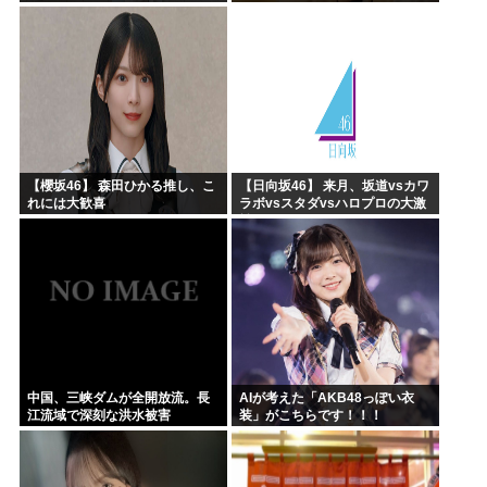
ていたｗｗｗｗｗｗｗｗｗｗｗ
ｗｗｗｗｗｗ
【櫻坂46】 森田ひかる推し、こ
【日向坂46】 来月、坂道vsカワ
れには大歓喜
ラボvsスタダvsハロプロの大激
戦
中国、三峡ダムが全開放流。長
AIが考えた「AKB48っぽい衣
江流域で深刻な洪水被害
装」がこちらです！！！