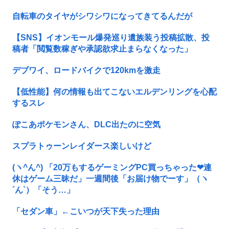
自転車のタイヤがシワシワになってきてるんだが
【SNS】イオンモール爆発巡り遺族装う投稿拡散、投
稿者「閲覧数稼ぎや承認欲求止まらなくなった」
デブワイ、ロードバイクで120kmを激走
【低性能】何の情報も出てこないエルデンリングを心配
するスレ
ぽこあポケモンさん、DLC出たのに空気
スプラトゥーンレイダース楽しいけど
(ヽ^ん^) 「20万もするゲーミングPC買っちゃった❤連
休はゲーム三昧だ」一週間後「お届け物でーす」（ヽ
´ん`）「そう…」
「セダン車」←こいつが天下失った理由