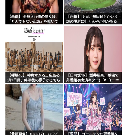
【画像】 全身入れ墨の彫り師、
【悲報】 明日、飛田給とかいう
『とんでもない正論』を吐いて
謎の場所に行くんやが何がある
30万再生されてしまうｗｗｗｗ
んや????・・・・・・・・・
ｗｗｗ
【櫻坂46】 神席すぎる... 広島公
【日向坂46】 坂井新奈、単独で
演1日目、終演後の様子がこちら
外番組初出演キタ━(゜∀゜)━!!!!
【全国ツアー2026 What’s
lonesome?】
【最新画像】 tuki.(17)、ハワイ
【質問】 ゴールデンに冠番組を