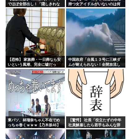
でほぼ全部出し！「隠しきれな
持つ女アイドルがいないのは何
い美貌」とSNSざわつく
故なのか？
【恐怖】 家族葬・一日葬なら安
中国政府「台風１３号に三峡ダ
いという風潮、完全に嘘だっ
ムが耐えられない！全開放流し
た・・・・
ろ！」⇒ 下流域の街が壊滅状態
ｗｗｗｗｗ
東パソ、林瑠奈ちゃん不在でめ
【驚愕】 社長「役立たずの中年
っちゃ巻くｗｗｗ【乃木坂46】
社員解雇したら若手もみんな辞
めてしまった…」