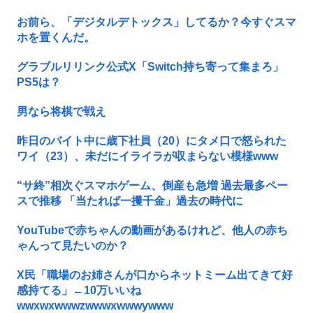
お前ら、「デジタルデトックス」してるか？今すぐスマ
ホを置くんだ。
グラブルリリンク公式X「Switch持ち寄って集まろ」
PS5は？
男なら将棋で戦え
昨日のバイト中に歳下社員（20）にタメ口で怒られた
ワイ（23）、未だにイライラが収まらない模様www
“サ終”相次ぐスマホゲーム、倒産も急増 過去最多ペー
スで推移 「当たれば一攫千金」過去の時代に
YouTubeで赤ちゃんの動画があるけれど、他人の赤ち
ゃんって見たいのか？
X民「職場のお姉さんが口からネットミーム出てきて好
感持てる」←10万いいね
wwxwxwwwzwwwxwwwywww