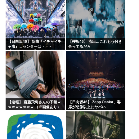
【日向坂46】 新曲『イチャイチ
【櫻坂46】 流出... これもう付き
ャ虫』←センターは・・・
合ってるだろ
【18thシングル】
【速報】 齋藤飛鳥さんの下着ｗ
【日向坂46】 Zepp Osaka、客
ｗｗｗｗｗｗｗ （※画像あり）
席が想像以上にヤバい…