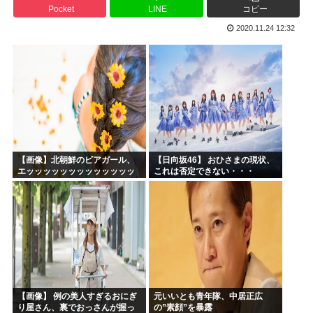
Pocket
LINE
コピー
ケンモメンの生きがいはなに？安倍晋三以外で
2020.11.24 12:32
夏場のロリコンおま●こが蒸れ蒸れしててエッチなぷりきゅあ...
高市早苗、今日長崎で平和祈念式典に参列して被爆体験者と面...
ワールドトリガー、対A級戦闘試験開始から約1年経過
名探偵プリキュア！ 反省会
韓国人「日本の某全国チェーン店の商品写真が話題になってい...
【画像】北朝鮮のビアガール、
【日向坂46】 おひさまの現状、
エッッッッッッッッッッッッッ
これは否定できない・・・
ッッッッ！
【画像】 例の美人すぎるおにぎ
元いいとも青年隊、中居正広
り屋さん、裏でおっさんが握っ
の”素顔”を暴露