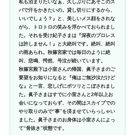
私も泊まりたいなぁ、久しぶりにあそこのス
パで汗をかきたいの。貸し切りにするから、
いいでしょう？』と、美しいメス顔をされな
がら、トロトロの笑みを浮かべておられまし
た。それを受け紀子さまは『深夜のプロレス
は許しません！』と大絶叫です。絶叫、絶叫
の雨あられ。秋篠宮家では毎日のように絶
叫、悲鳴、愕然、号泣が続いています。
秋篠宮殿下は小室さんの帰国、眞子さまのご
要望をお知りになると『俺はご無沙汰だけど
な』と一言、悲しげにポツリとこぼされまし
た。眞子さまはすでに小室さんと2年以上お
会いになっておらず、その間はスカイプでの
やり取りのみで“事”を済ませていらっしゃい
ました。眞子さまのお身体は小室さんによっ
て“骨抜き”状態です。