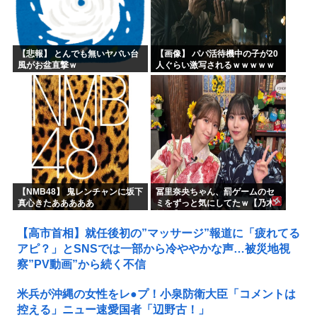
【悲報】 とんでも無いヤバい台
【画像】 パパ活待機中の子が20
風がお盆直撃ｗ
人ぐらい激写されるｗｗｗｗｗ
ｗｗｗｗｗｗ
【NMB48】 鬼レンチャンに坂下
冨里奈央ちゃん、罰ゲームのセ
真心きたあああああ
ミをずっと気にしてたｗ【乃木
坂46】
【高市首相】就任後初の”マッサージ”報道に「疲れてる
アピ？」とSNSでは一部から冷ややかな声…被災地視
察”PV動画”から続く不信
米兵が沖縄の女性をレ●プ！小泉防衛大臣「コメントは
控える」ニュー速愛国者「辺野古！」