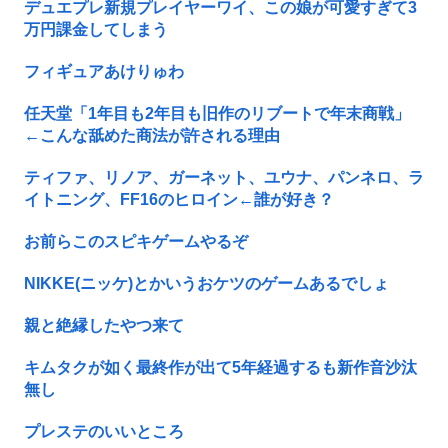
デュエプレ新規プレイヤーワイ、この娘が可愛すぎて3
万円課金してしまう
フィギュアあけりゅわ
任天堂「1年目も2年目も旧作のリブートで年末商戦」
←こんな舐めた商法が許される理由
ティファ、リノア、ガーネット、ユウナ、パンネロ、ラ
イトニング、FF16のヒロイン←誰が好き？
お前らこのスピキゲームやるぞ
NIKKE(ニッケ)とかいうおケツのゲームあるでしょ
親と絶縁したやつ来て
キムタクが如く最終作が出て5年経過するも新作音沙汰
無し
プレステのいいところ