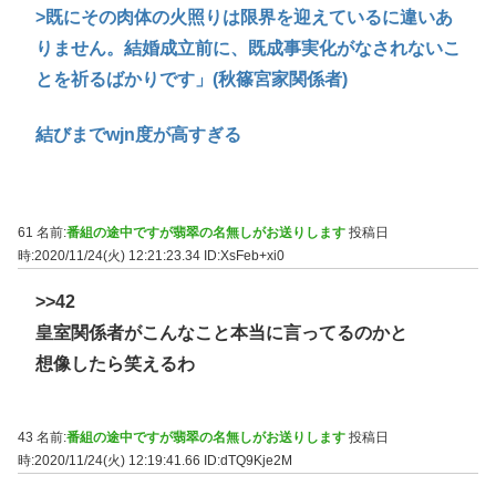
>既にその肉体の火照りは限界を迎えているに違いあ
りません。結婚成立前に、既成事実化がなされないこ
とを祈るばかりです」(秋篠宮家関係者)
結びまでwjn度が高すぎる
61 名前:
番組の途中ですが翡翠の名無しがお送りします
投稿日
時:2020/11/24(火) 12:21:23.34
ID:XsFeb+xi0
>>42
皇室関係者がこんなこと本当に言ってるのかと
想像したら笑えるわ
43 名前:
番組の途中ですが翡翠の名無しがお送りします
投稿日
時:2020/11/24(火) 12:19:41.66
ID:dTQ9Kje2M