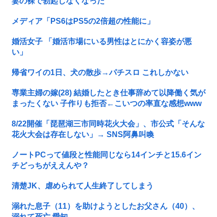
妻の裸で勃起しなくなった
メディア「PS6はPS5の2倍超の性能に」
婚活女子 「婚活市場にいる男性はとにかく容姿が悪
い」
帰省ワイの1日、犬の散歩→パチスロ これしかない
専業主婦の嫁(28) 結婚したとき仕事辞めて以降働く気が
まったくない 子作りも拒否←こいつの率直な感想www
8/22開催「琵琶湖三市同時花火大会」、市公式「そんな
花火大会は存在しない」→ SNS阿鼻叫喚
ノートPCって値段と性能同じなら14インチと15.6イン
チどっちがええんや？
清楚JK、虐められて人生終了してしまう
溺れた息子（11）を助けようとしたお父さん（40）、
溺れて死亡 愛知