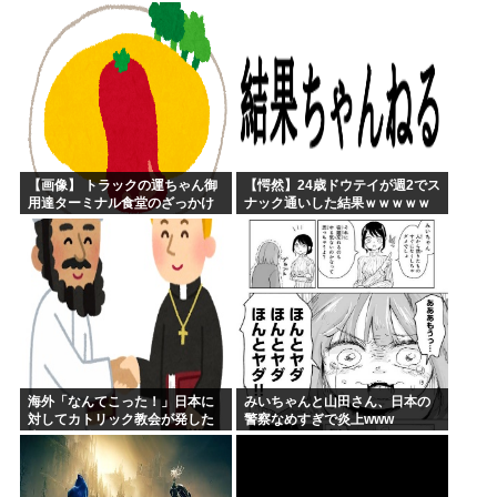
議は無いのに上級上級叩かれま
替えてるの？
くってさ
【画像】 トラックの運ちゃん御
【愕然】24歳ドウテイが週2でス
用達ターミナル食堂のざっかけ
ナック通いした結果ｗｗｗｗｗ
ないオムライスｗｗｗｗｗｗｗ
ｗｗｗｗｗｗｗｗ
ｗｗｗ
海外「なんてこった！」日本に
みいちゃんと山田さん、日本の
対してカトリック教会が発した
警察なめすぎで炎上www
声明に海外からコメントが殺到
中