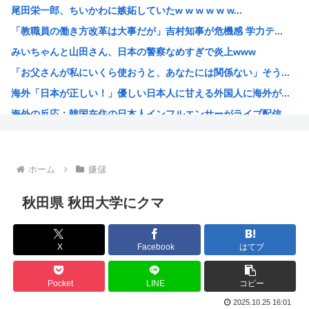
尾田栄一郎、ちいかわに嫉妬していたw w w w w w...
【朗報】秋葉原、かつての活気がガチで戻るwww
「教職員の働き方改革は大事だが」吉村知事が危機感 学力テ...
【画像】 女雀士さん、普通に脱いでしまうwww
みいちゃんと山田さん、日本の警察なめすぎで炎上www
新しく来た日本人の先生がとても若く見えると話題に。アメリ...
「お父さんが私にいくら使おうと、あなたには関係ない」そう...
【うさぎおいしい】「ウサギの島」生態系に異変、観光客「過...
海外「日本が正しい！」優しい日本人に甘える外国人に海外が...
【画像】パパ活1回15000円で生活しているホームレス少...
海外の反応：韓国在住の日本人インフルエンサーがライブ配信...
【困惑】アルゼンチン協会、FIFA会長を全面支持「過ちを...
韓国人「韓国サッカー協会の性接待報道、海外でも大騒ぎに・...
ルッキズムの奴って自分が年老いて醜くなった時どうすんの？
ホーム
嫌儲
最近のきらら漫画、オ●ニーシーンがあったりと下品すぎる
百田尚樹「日本保守党アンチ、政策批判ができず俺への個人攻...
秋田県 秋田大学にクマ
【ワンピース】AIで小説描いたから評価して
【衝撃】 韓国人「日本、山ひとつが”爆発の聖地”になって...
X
Facebook
はてブ
3大長寿アニメでウザいキャラ「元太」「カバオ」
特番「本当にあった怖い安倍晋三」でありがちなエピソードと...
Pocket
LINE
コピー
グルメ漫画No.1を決めるスレ
2025.10.25 16:01