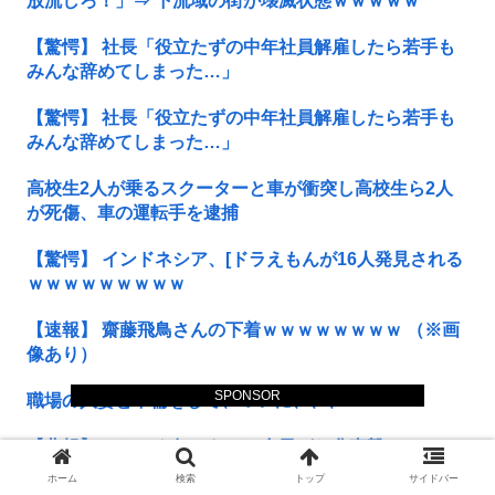
放流しろ！」⇒ 下流域の街が壊滅状態ｗｗｗｗｗ
【驚愕】 社長「役立たずの中年社員解雇したら若手も
みんな辞めてしまった…」
【驚愕】 社長「役立たずの中年社員解雇したら若手も
みんな辞めてしまった…」
高校生2人が乗るスクーターと車が衝突し高校生ら2人
が死傷、車の運転手を逮捕
【驚愕】 インドネシア、[ドラえもんが16人発見される
ｗｗｗｗｗｗｗｗｗ
【速報】 齋藤飛鳥さんの下着ｗｗｗｗｗｗｗｗ （※画
像あり）
SPONSOR
職場の人妻と不倫をして、ついに、、、
【悲報】 とんでも無いヤバい台風がお盆直撃ｗ
ホーム
検索
トップ
サイドバー
【画像】 パパ活待機中の子が20人ぐらい激写されるｗ