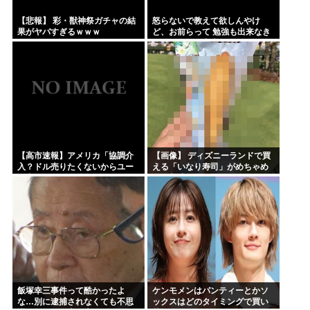
【悲報】 彩・獣神祭ガチャの結
怒らないで教えて欲しんやけ
果がヤバすぎるｗｗｗ
ど、お前らって 勉強も出来なき
ゃスポーツも出来ない 面白くも
なければ顔も悪い クラスの5軍
だったよね？
【高市速報】アメリカ「協調介
【画像】 ディズニーランドで買
入？ドル売りたくないからユー
える「いなり寿司」がめちゃめ
ロ売るわ」EU激怒www
ちゃ美味しそう
飯塚幸三事件って酷かったよ
ケンモメンはパンティーとかソ
な…別に逮捕されなくても不思
ックスはどのタイミングで買い