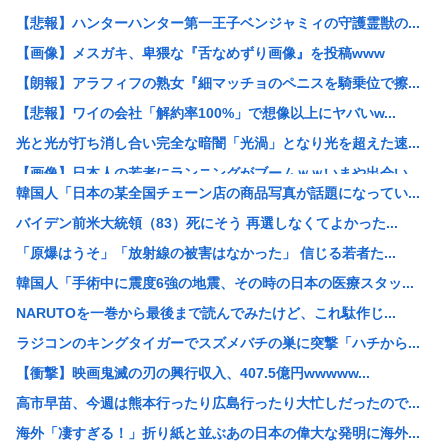
【悲報】ハンターハンター第一王子ベンジャミィの守護霊獣の...
【画像】メスガキ、卑猥な『舌なめずり画像』を投稿www
【朗報】アラフィフの熟女『細マッチョのペニスを騎乗位で擦...
【悲報】ワイの会社「解約率100%」で想像以上にヤバいw...
光と光が打ち消し合い完全な暗闇「光渦」となり光を超えた速...
【画像】日本人の若者にランニングがブームｗｗいまや出会い...
韓国人「日本の某全国チェーン店の商品写真が話題になってい...
日本のソシャゲ業界、ラストウォーサバイバルとかいう中国ソ...
バイデン前米大統領（83）死にそう 再選しなくてよかった...
木村容疑者の爆乳同級生、インタビューを受けてしまうwww
「原爆はうそ」「放射線の被害はなかった」 信じる若者た...
逃げ上手の若君の公式X、トンデモない物を公開www
韓国人「手術中に震度6強の地震、その時の日本の医療スタッ...
【朗報】 秋田県、UAEのオイルマネー2兆円が転がり込ん...
NARUTOを一巻から最後まで読んでみたけど、これ駄作じ...
【イーロン・マスク】NVIDIAのGPUだけを使うと決め...
ラジコンのキングタイガーでスズメバチの巣に突撃「ハチから...
熊本世帯に10万円貸し付け、無利子www
【衝撃】映画鬼滅の刃の興行収入、407.5億円wwwww...
【悲報】高市首相の靖国参拝「適切に判断」 …総理になる前...
高市早苗、今週は熊本行ったり広島行ったり大忙しだったので...
居酒屋で｢とりわさ｣を食べた医師､全身麻痺に｢死んだ方が...
海外「凄すぎる！」折り紙と並ぶあの日本の偉大な発明に海外...
【画像】黒ギャル「おぢってこういうのが好きなんでしょ？w...