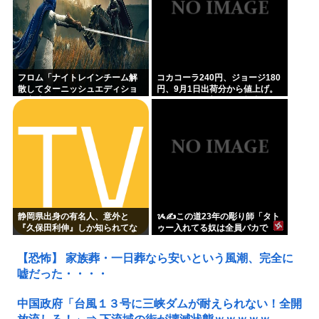
フロム「ナイトレインチーム解
コカコーラ240円、ジョージ180
散してターニッシュエディショ
円、9月1日出荷分から値上げ。
ン完成させました」←これｗｗ
ガソリンより高いとか意味不明
ｗｗ
すぎる
静岡県出身の有名人、意外と
ᝰ✍この道23年の彫り師「タト
『久保田利伸』しか知られてな
ゥー入れてる奴は全員バカで
い
す」
【恐怖】 家族葬・一日葬なら安いという風潮、完全に
嘘だった・・・・
中国政府「台風１３号に三峡ダムが耐えられない！全開