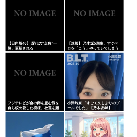
【日向坂46】 歴代の“点数”一
【速報】 乃木坂5期生、すぐベ
覧、更新される
ロを「こう」やってシてしまう
ｗｗｗｗｗｗ
フジテレビが金の卵を産む鶏を
小津玲奈 「すごく久しぶりのプ
自ら絞め殺した模様、社運を賭
ールでした」【乃木坂46】
けたドル箱コンテンツが御蔵入
りになってしまい……