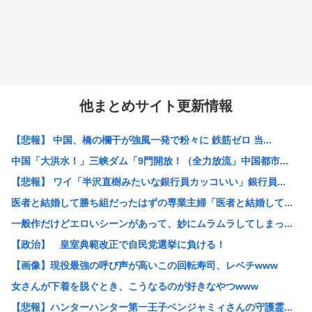
他まとめサイト更新情報
【悲報】 中国、橋の欄干が強風一発で粉々に 鉄筋ゼロ 当...
中国「大洪水！」三峡ダム「9門開放！（全力放流」中国都市...
【悲報】 ワイ「半沢直樹みたいな銀行員カッコいい」銀行員...
医者と結婚して勝ち組だったはずの専業主婦「医者と結婚して...
一般作だけどエロいシーンがあって、妙にムラムラしてしまっ...
【政治】 皇室典範改正で自民党選挙に負ける！
【画像】現役最強の呼び声が高いこの回転寿司、レベチwww
女さんが下着を脱ぐとき、こうなるのが好きなやつwww
【悲報】ハンターハンター第一王子ベンジャミィさんの守護霊...