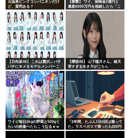
元温泉ピンクコンパニオンだけ
【衝撃】 ワイ、保険金2億円と
ど、質問ある？
遺産6000万円を相続したら「こ
う」なった・・・
【日向坂46】 これは贅沢... バチ
【櫻坂46】 山下瞳月さん、破天
バチにキメるモデルメンバーこ
荒すぎる生き方がこちら
ちら
ワイジ毎日2kgの野菜と500gく
「2年間、たぶん1日4回は握って
らいの肉食べたらこうなるｗｗ
た」ラスベガスで買った3,000円
ｗ
のキーホルダーを調べたら