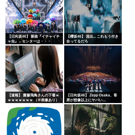
【日向坂46】 新曲『イチャイチ
【櫻坂46】 流出... これもう付き
ャ虫』←センターは・・・
合ってるだろ
【18thシングル】
【速報】 齋藤飛鳥さんの下着ｗ
【日向坂46】 Zepp Osaka、客
ｗｗｗｗｗｗｗ （※画像あり）
席が想像以上にヤバい…