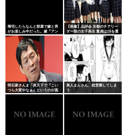
帰宅したらなんと部屋で嫁と男
【画像】品評会 京都のチアリー
がお楽しみ中だった。嫁『アン
ダー部の女子高生 童貞は10を選
アン…』俺（なんじゃこりゃ
ぶらしい
ぁ…） → 丸見えだったので男の
＊に包丁をそっとロックオンし...
明石家さんま「炎天下で『こい
美人まんさん、枕営業してしま
つら大変やなぁ』というのが高
う
校野球の良さ。暑さ対策はいら
ない」