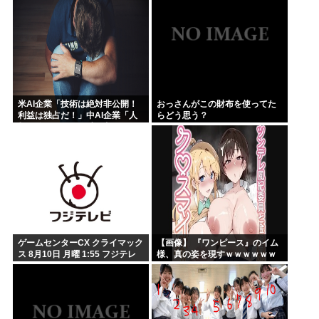
米AI企業「技術は絶対非公開！
おっさんがこの財布を使ってた
利益は独占だ！」中AI企業「人
らどう思う？
類に公開します、独り占めなん
て罰が当たる」これ
ゲームセンターCX クライマック
【画像】 『ワンピース』のイム
ス 8月10日 月曜 1:55 フジテレ
様、真の姿を現すｗｗｗｗｗｗ
ビ