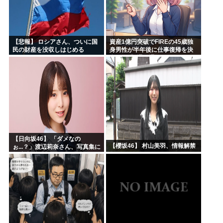
【悲報】 ロシアさん、ついに国
資産1億円突破でFIREの45歳独
民の財産を没収しはじめる
身男性が半年後に仕事復帰を決
意した「1通の通知」
【日向坂46】 「ダメなの
【櫻坂46】 村山美羽、情報解禁
ぉ...？」渡辺莉奈さん、写真集に
興味津々