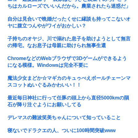
ちはカルローズでいいんだから。農業されたら迷惑だ」
自分は見合いで晩婚だったくせに縁談も持ってこないオ
ヤに腹立つんやがワイがおかしい？
子持ちのオヤジ、川で溺れた息子を助けようとして無言
の帰宅。なお息子は母親に助けられ無事生還
ChromeなどのWebブラウザで3Dゲームができるよう
になる模様。Windowsは完全不要に
魔法少女まどか☆マギカのキュゥべえボールチェーンマ
スコットぬいぐるみかわいい！！
最近毎日神社に行って任豚の頭上から直径5000kmの隕
石が降り注ぐようにお願いしてる
デレマスの難波笑美ちゃんについて知っていること
寝ないでドラクエの人、ついに100時間突破www