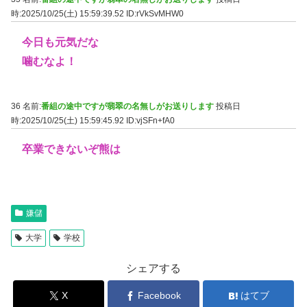
時:2025/10/25(土) 15:59:39.52
ID:rVkSvMHW0
今日も元気だな
噛むなよ！
36 名前:
番組の途中ですが翡翠の名無しがお送りします
投稿日
時:2025/10/25(土) 15:59:45.92
ID:vjSFn+fA0
卒業できないぞ熊は
嫌儲
大学
学校
シェアする
X
Facebook
はてブ