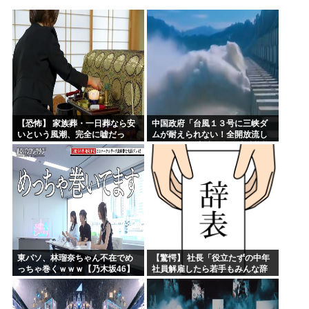
四六時中動いてるイラストのコミュニティとか無いんか
韓国人「大韓サッカー協会が過去に20人の外国人審判らに不...
ワイの描いたイラストにアドバイスクレメンス
マッシヴ・アタック、シンガポール公演でパレスチナ国旗を掲...
「お父さんが私にいくら使おうと、あなたには関係ない」そう...
識者「山上徹也が安倍晋三を討たなければ、日本国は今でも統...
【恐怖】 家族葬・一日葬なら安
中国政府「台風１３号に三峡ダ
いという風潮、完全に嘘だっ
ムが耐えられない！全開放流し
た・・・・
ろ！」⇒ 下流域の街が壊滅状態
ｗｗｗｗｗ
東パソ、林瑠奈ちゃん不在でめ
【驚愕】 社長「役立たずの中年
っちゃ巻くｗｗｗ【乃木坂46】
社員解雇したら若手もみんな辞
めてしまった…」