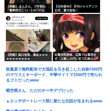
【画像】 まんさん、ブチ切れ
【日向坂46】 月刊ジャイアンツ
「電車内でこういうポジのお
公式、重大告知！
じ、ガチでイラネ」→
【悲報】坂口杏里、逃走ｗｗｗ
左翼市民団体、広島では通用せ
ｗｗｗｗｗｗｗｗ
ず「人殺しの汚い足で広島の土
を踏むな！」→広島県民「お前
らの方が汚いんじゃ！」「ワシ
秋葉原で無料配布で大混乱を引き起こした自称7000円
らが広島県民じゃ」
のマウスとキーボード、中華サイトで1500円で売られ
るゴミだったwww
暇空茜さん、ただのチー牛デブだった
▲エッヂボートレース部に新たな伝説が生まれるwww