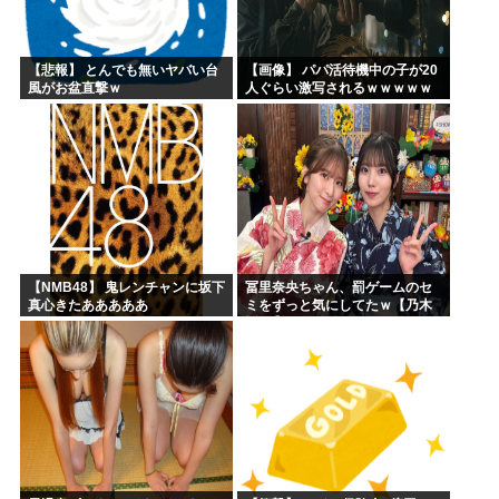
【悲報】 とんでも無いヤバい台
【画像】 パパ活待機中の子が20
風がお盆直撃ｗ
人ぐらい激写されるｗｗｗｗｗ
ｗｗｗｗｗｗ
【NMB48】 鬼レンチャンに坂下
冨里奈央ちゃん、罰ゲームのセ
真心きたあああああ
ミをずっと気にしてたｗ【乃木
坂46】