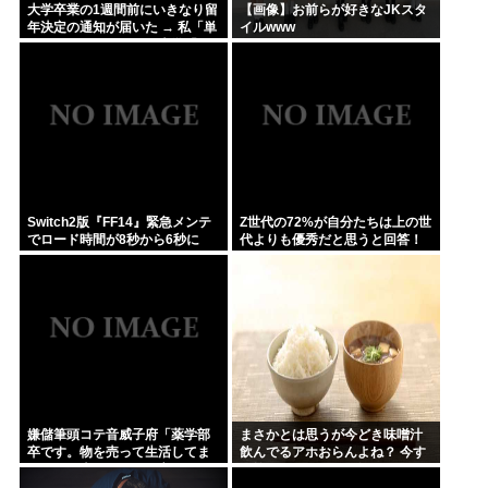
大学卒業の1週間前にいきなり留
【画像】お前らが好きなJKスタ
年決定の通知が届いた → 私「単
イルwww
位は取得しました！」大学「い
るよねー、留年通知書受け取っ
て慌てるバカ」 → 叔母「...
Switch2版『FF14』緊急メンテ
Z世代の72%が自分たちは上の世
でロード時間が8秒から6秒に
代よりも優秀だと思うと回答！
嫌儲筆頭コテ音威子府「薬学部
まさかとは思うが今どき味噌汁
卒です。物を売って生活してま
飲んでるアホおらんよね？ 今す
す。何を売ってるかは言えませ
ぐ捨てろ！死んでも知らんぞ！
ん」
⚰