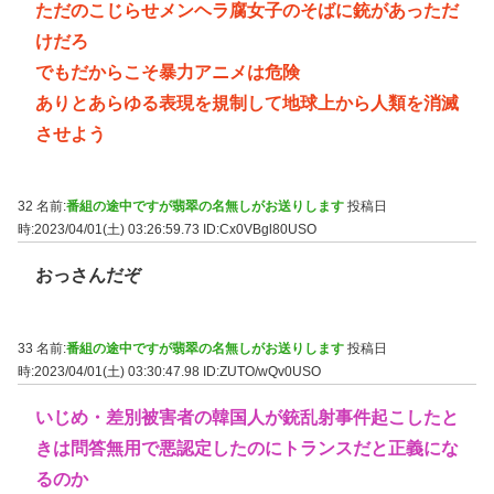
ただのこじらせメンヘラ腐女子のそばに銃があっただ
けだろ
でもだからこそ暴力アニメは危険
ありとあらゆる表現を規制して地球上から人類を消滅
させよう
32 名前:
番組の途中ですが翡翠の名無しがお送りします
投稿日
時:2023/04/01(土) 03:26:59.73
ID:Cx0VBgl80USO
おっさんだぞ
33 名前:
番組の途中ですが翡翠の名無しがお送りします
投稿日
時:2023/04/01(土) 03:30:47.98
ID:ZUTO/wQv0USO
いじめ・差別被害者の韓国人が銃乱射事件起こしたと
きは問答無用で悪認定したのにトランスだと正義にな
るのか