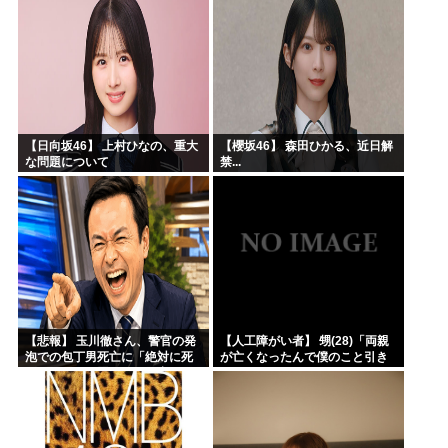
【日向坂46】 上村ひなの、重大
【櫻坂46】 森田ひかる、近日解
な問題について
禁...
【悲報】 玉川徹さん、警官の発
【人工障がい者】 甥(28)「両親
泡での包丁男死亡に「絶対に死
が亡くなったんで僕のこと引き
刑にならない罪なのに警察が死
取ってほしいんですけど！」な
刑にした！」 → 元警官のマジレ
んでいい年したヒキニートを引
スがコチラ → ………
き取らなきゃいけないんだ...