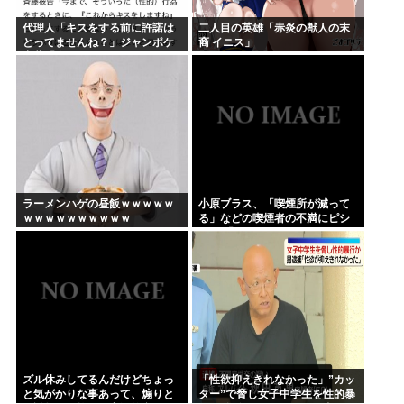
代理人「キスをする前に許諾は
二人目の英雄「赤炎の獣人の末
とってませんね？」ジャンポケ
裔 イニス」
斎藤「今までこれからキスしま
すなんて宣言することなかった
ので」
ラーメンハゲの昼飯ｗｗｗｗｗ
小原ブラス、「喫煙所が減って
ｗｗｗｗｗｗｗｗｗｗ
る」などの喫煙者の不満にピシ
ャリ 「じゃあやめれば？タバコ
なんて家でだけ吸ってればい
い」
ズル休みしてるんだけどちょっ
「性欲抑えきれなかった」”カッ
と気がかりな事あって、煽りと
ター”で脅し女子中学生を性的暴