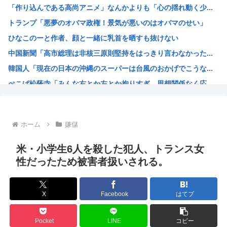
「作り込んである高尚アニメ」なんかよりも「心の揺れ動く少...
【悲報】リュウジ氏、冷やし中華は「ダルい料理トップ10に...
トランプ「悪夢のオバマ政権！景気が悪いのはオバマのせい」
【悲報】ショートスリーパー堀さん、対面で高須幹弥にキレる
ひなこのーと作者、顔と一緒に乳首を晒すも抜けない
経済大国の日本、世界に売るものがなさすぎて史上初めて韓国...
中国新聞「高市総理は非核三原則堅持をはっきり言わなかった...
55歳・大久保佳代子“現在の性欲”について衝撃告白 「休...
韓国人「現在の日本の沖縄のスーパーは台風のおかげでこうな...
【原爆の日】サヨク「スピーチする人が全員この防弾ガラスな...
ぺこぱ松蔭寺「みんな右とか左とか拘りすぎ。思想関係なく応...
韓国「返せない借金は整理します」→延滞者、なぜか増え続け...
ワイ、男版ヤニねこやけど
【画像】週刊少年ジャンプ、「ロクのおかしな家」とかいう微...
ホーム
嫌儲
菅直人元総理、再評価されるwww
【正論】中国政府「日本は原爆の被害者面を辞め、原爆が落と...
米・小学生6人を殺した犯人、トランス女
拷問官「ヤニネコのキャラで抜け」
性だったため被害者扱いされる。
韓国人「どうやら五輪サッカー日韓戦でも審判の接待があった...
ちいかわ見に来たよ?
X
Facebook
はてブ
ホロライブのVtuber、劇場版メイドインアビスの主題歌...
海外「日本なんて行くんじゃなかった…」 日本を知ってしま...
Pocket
LINE
コピー