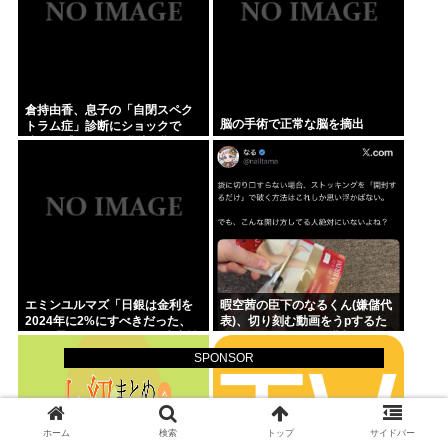
倉持由香、息子の「自閉スペク
脳の手術で正常な脳を摘出
トラム症」診断にショックで
涙… 見逃していた乳幼児期のサ
インとは
エミンユルマズ「日銀は金利を
暇空茜の臣下のなるくん(嫌儲代
2024年に2%にすべきだった、
表)、切り刻む動画をうpするた
2%で景気が悪くなるなら生産性
めにストッキングを購入、ハサ
が低い利益が出せない企業、潰
ミを入れて感触を楽しむ
SPONSOR
れろ
ホーム
検索
トップ
サイドバー