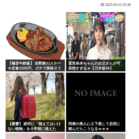
2023.04.01 03:36
高市早苗政権「円安ホクホクゥ！財政健全化は目指さない！で...
クウラ「…着床したな」 悟空「 」
トランプ「結局のところ(次期大統領選で)私たちはJ.D....
韓国人「悲報：サッカー協会の審判への性接待が事実の場合、...
「おっさんの自堕落な生活を美少女にやらせるアニメ」、増え...
韓国、サッカーW杯予選で審判を性接待して買収していたこと...
【極旨牛鉄板】 吉野家のステー
冨里奈央ちゃんのお父さんが可
キ定食1500円、ガチで美味そう
哀想すぎるｗ【乃木坂46】
ｗｗｗ
【復讐】 絶対に「植えてはいけ
同僚の美人に土下座して必死に
ない植物」を小学校に植えた
頼んだらこうなるｗｗｗ
→20年経って見に行くと…
「！？」衝撃の光景が・・・