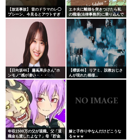
【放送事故】 昔のドラマのレ◯
エネ夫に離婚を突きつけたら私
プシーン、今見るとアウトすぎ
の職場(法律事務所)に乗り込んで
る・・・
きた 堂々と「離婚の法律相談で
す。母の薦めでこちらに参りま
した」と言っているが、...
【日向坂46】 藤嶌果歩さん"ホ
【櫻坂46】 リアミ、説教おじさ
ンモノ"感が凄い・・・
んが現れた模様...
年収1500万の父が退職。父「退
嫁と子作り中なんだけどこうな
職金も渡したよな？」母「貯金
るｗｗｗ