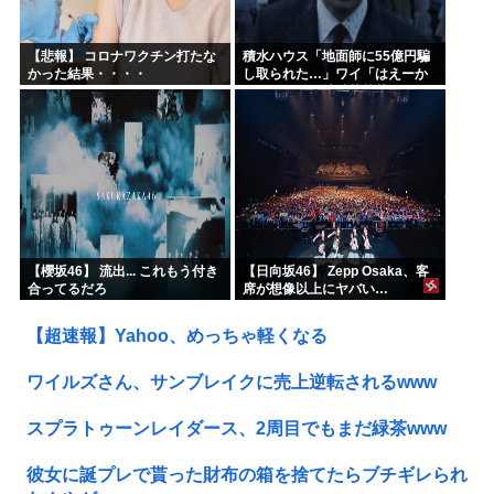
【悲報】 コロナワクチン打たな
積水ハウス「地面師に55億円騙
かった結果・・・・
し取られた…」ワイ「はえーか
わいそう…会社滅茶苦茶やろな
ぁ」→
【櫻坂46】 流出... これもう付き
【日向坂46】 Zepp Osaka、客
合ってるだろ
席が想像以上にヤバい…
【超速報】Yahoo、めっちゃ軽くなる
ワイルズさん、サンブレイクに売上逆転されるwww
スプラトゥーンレイダース、2周目でもまだ緑茶www
彼女に誕プレで貰った財布の箱を捨てたらブチギレられ