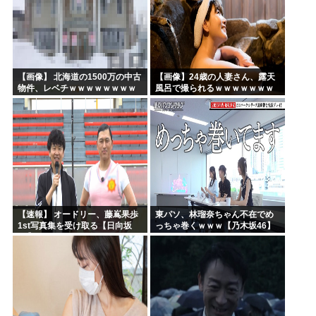
【画像】 北海道の1500万の中古
【画像】24歳の人妻さん、露天
物件、レベチｗｗｗｗｗｗｗｗ
風呂で撮られるｗｗｗｗｗｗｗ
ｗｗｗｗｗｗｗｗｗｗｗｗ
ｗｗｗｗｗｗｗｗｗｗ
【速報】 オードリー、藤嶌果歩
東パソ、林瑠奈ちゃん不在でめ
1st写真集を受け取る【日向坂
っちゃ巻くｗｗｗ【乃木坂46】
46】