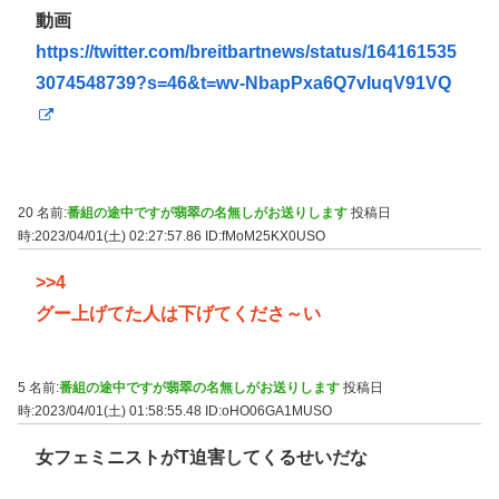
動画
https://twitter.com/breitbartnews/status/164161535
3074548739?s=46&t=wv-NbapPxa6Q7vIuqV91VQ
20 名前:
番組の途中ですが翡翠の名無しがお送りします
投稿日
時:2023/04/01(土) 02:27:57.86
ID:fMoM25KX0USO
>>4
グー上げてた人は下げてくださ～い
5 名前:
番組の途中ですが翡翠の名無しがお送りします
投稿日
時:2023/04/01(土) 01:58:55.48
ID:oHO06GA1MUSO
女フェミニストがT迫害してくるせいだな