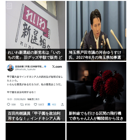
か説教とか抜きに客観的意見く
行か 自称アルバイトの56歳男を
れる人だけきてくれ
逮捕
れいわ新選組の新党名は「いの
埼玉県戸田市議の河合ゆうすけ
ちの党」 旧グッズ半額で販売 ど
氏、2027年8月の埼玉県知事選
うなる秘書給与疑惑
への立候補を表明
百田尚樹議員「甲子園を政治利
新幹線でも行ける区間の飛行機
用するな！」インドネシア人高
で赤ちゃん2人が離陸前から泣き
校生の始球式に苦言www
続け、両親は「あはは〜困っち
ゃうね〜」とへらへらしてた。