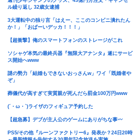
週刊少年ジャンプのグッズ、43億円分注文・キャンセ
ル繰り返し 32歳女逮捕
3大運転中の独り言「はえー、ここのコンビニ潰れたん
か！」「おぱーいデッカ！！！」
【超衝撃】俺のスマートフォンのストレージがこれ
ソシャゲ本気の最終兵器『無限大アナンタ』遂にサービ
ス開始へwww
謎の勢力「結婚もできないおっさんw」ワイ「既婚者や
ぞ」
葬儀代が高すぎて実質親が死んだら罰金100万円www
(´・ω・`)ライザのフィギュア予約した
【超急募】デブが主人公のゲームにありがちな事〰
PS5/その他『ルーンファクトリー6』発表か？24日20時
～最新情報を告知する20周年記念放送を実施