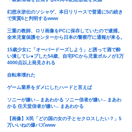
幻想水滸伝のソシャゲ、本日リリースで普通に5の続き
で実質6と判明するwww
三重の教師、ロリ画像をPCに保存していたので逮捕。
全米児童保護センターから日本の警察庁に通報が来る。
15歳少女に「オーバードーズしよう」と誘って酒で酔
い潰してレ●プした54歳、自宅PCから児童ポルノが1万
4000点以上発見される
自転車壊れた
ゲーム業界をダメにしたハードと言えば
ソニーが嫌い←まあわかる ソニー信者が嫌い←まあわ
かる 任天堂信者が嫌い←まあわかる
【画像】X民「どの国の女の子とセクロスしたい？」5
万いいねの爆バズwww