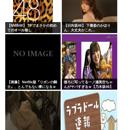
【NMB48】 TIFでまさかの初め
【日向坂46】 下着姿のかほり
てのオール無し
ん、大丈夫かこれ…
【画像】 Netflix版『リボンの騎
後ろに写ってる一ノ瀬美空ちゃ
士』、とんでもない事になるｗ
んがヤバすぎるｗ【乃木坂46】
ｗｗｗｗ