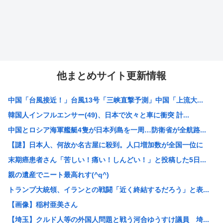
他まとめサイト更新情報
中国「台風接近！」台風13号「三峡直撃予測」中国「上流大...
韓国人インフルエンサー(49)、日本で次々と車に衝突 計...
中国とロシア海軍艦艇4隻が日本列島を一周…防衛省が全航路...
【謎】日本人、何故か名古屋に殺到。人口増加数が全国一位に
末期癌患者さん「苦しい！痛い！しんどい！」と投稿した5日...
親の遺産でニート最高れす(^q^)
トランプ大統領、イランとの戦闘「近く終結するだろう」と表...
【画像】稲村亜美さん
【埼玉】クルド人等の外国人問題と戦う河合ゆうすけ議員 埼...