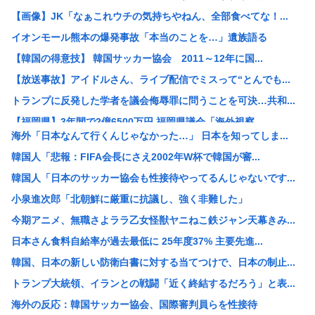
【画像】JK「なぁこれウチの気持ちやねん、全部食べてな！...
イオンモール熊本の爆発事故「本当のことを…」遺族語る
【韓国の得意技】 韓国サッカー協会 2011～12年に国...
【放送事故】アイドルさん、ライブ配信でミスって“とんでも...
トランプに反発した学者を議会侮辱罪に問うことを可決…共和...
【福岡県】3年間で2億6500万円 福岡県議会「海外視察...
海外「日本なんて行くんじゃなかった…」 日本を知ってしま...
外国人留学生「また月給24万円、あんなに働いたのに…」ワ...
韓国人「悲報：FIFA会長にさえ2002年W杯で韓国が審...
【朗報】熊本地震、ついに激甚災害指定！復旧費用は国が持つ...
韓国人「日本のサッカー協会も性接待やってるんじゃないです...
ジャンポケ斉藤の被害女性「バウムクーヘン売ったりTikT...
小泉進次郎「北朝鮮に厳重に抗議し、強く非難した」
【朗報】高市コイン、ホクホクし始めるwww
今期アニメ、無職さよララ乙女怪獣ヤニねこ鉄ジャン天幕きみ...
【衝撃】移民ベトナム女さん達の宅飲み、ガチでレベチwww
日本さん食料自給率が過去最低に 25年度37% 主要先進...
【悲報】日本円さん、「日米協調介入」すら無効化してしまう...
韓国、日本の新しい防衛白書に対する当てつけで、日本の制止...
【朗報】中居正広さん、熊本で再び「ひそかに被災地支援」か...
トランプ大統領、イランとの戦闘「近く終結するだろう」と表...
スクーターの高校生ら2人が死傷、衝突した車の運転手を逮捕
海外の反応：韓国サッカー協会、国際審判員らを性接待
「あきれてモノが言えない」「国を維持できるの？」外国人の...