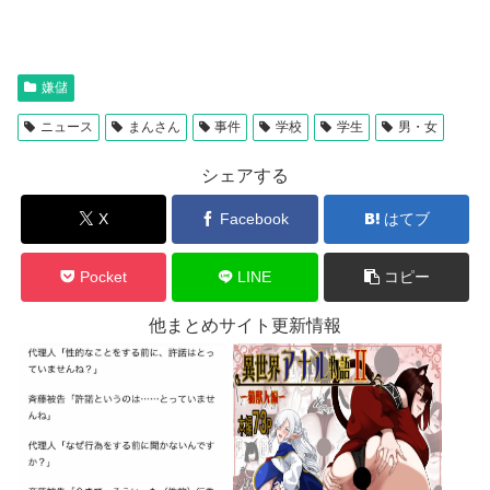
嫌儲
ニュース
まんさん
事件
学校
学生
男・女
シェアする
X
Facebook
はてブ
Pocket
LINE
コピー
他まとめサイト更新情報