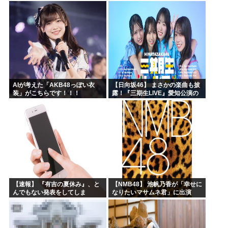
なんてないよー」父「全部なく
なったの！？」→予想外の返事
に家族騒然となり…
AIが考えた「AKB48っぽい衣
【日向坂46】 まさかの楽曲も披
装」がこちらです！！！
露！『三期生LIVE』愛知公演の
レポがこちら
【速報】 『有吉の夏休み』、と
【NMB48】 池帆乃香が「幸せに
んでもない発表をしてしま
なりたいマサムネ君」に出演
う！！！！！