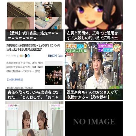
【悲報】坂口杏里、逃走ｗｗｗ
左翼市民団体、広島では通用せ
ｗｗｗｗｗｗｗｗ
ず「人殺しの汚い足で広島の土
を踏むな！」→広島県民「お前
らの方が汚いんじゃ！」「ワシ
らが広島県民じゃ」
責任を取らないから成功者にな
冨里奈央ちゃんのお父さんが可
れた…「とんねるず」「おニャ
哀想すぎるｗ【乃木坂46】
ン子」「AKB」とヒットを出し
続けた秋元康の哲学！！！