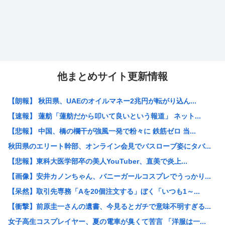
他まとめサイト更新情報
【朗報】 秋田県、UAEのオイルマネー2兆円が転がり込ん...
【速報】 蓮舫「蓮舫だから叩いて良いという報道」 ネット...
【悲報】 中国、橋の欄干が強風一発で粉々に 鉄筋ゼロ 当...
秋田県のエリート幹部、オンライン会見でバスローブ姿にタバ...
【悲報】東科大医学部卒の美人YouTuber、直美で炎上...
【画像】安井カノンちゃん、バニーガールコスプレでうっかり...
【呆然】取引先専務「Aを20個注文する」ぼく「いつも1～...
【衝撃】前原圭一さんの遺書、今見るとガチで意味不明すぎる...
女子高生コスプレイヤー、夏の電車が臭くて苦言 「洋服は一...