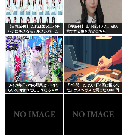
【日向坂46】 これは贅沢... バチ
【櫻坂46】 山下瞳月さん、破天
バチにキメるモデルメンバーこ
荒すぎる生き方がこちら
ちら
ワイジ毎日2kgの野菜と500gく
「2年間、たぶん1日4回は握って
らいの肉食べたらこうなるｗｗ
た」ラスベガスで買った3,000円
ｗ
のキーホルダーを調べたら