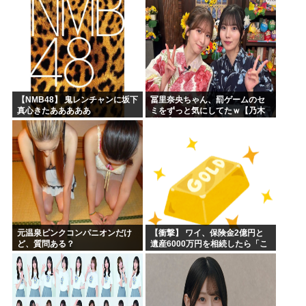
【NMB48】 鬼レンチャンに坂下
冨里奈央ちゃん、罰ゲームのセ
真心きたあああああ
ミをずっと気にしてたｗ【乃木
坂46】
元温泉ピンクコンパニオンだけ
【衝撃】 ワイ、保険金2億円と
ど、質問ある？
遺産6000万円を相続したら「こ
う」なった・・・