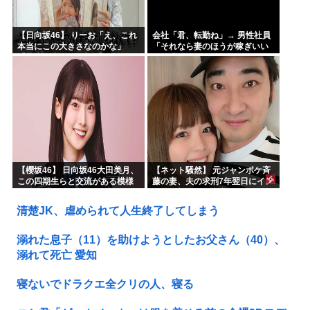
【日向坂46】 りーお「え、これ
会社「君、転勤ね」→ 男性社員
本当にこの大きさなのかな」
「それなら妻のほうが稼ぎいい
【藤嶌果歩 1st写真集】
んで辞めます」⇒ 結果・・・
【櫻坂46】 日向坂46大田美月、
【ネット騒然】 元ジャンポケ斉
この四期生らと交流がある模様
藤の妻、夫の求刑7年翌日にイン
スタ更新！その内容がガチでヤ
バすぎる…
清楚JK、虐められて人生終了してしまう
溺れた息子（11）を助けようとしたお父さん（40）、
溺れて死亡 愛知
寝ないでドラクエ全クリの人、寝る