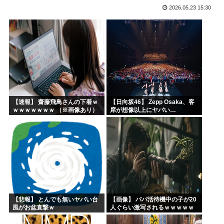
2026.05.23 15:30
エッヂ声優大好き部
ラジコンのキングタイガーでスズメバチの巣に突撃「ハチから...
イチローがマリナーズ主催のHRダービーで見せた活躍にML...
高市早苗、また怪しい経歴が出てくるwww
子供にはロボットアニメ以外禁止にするわ
【画像】キオクシア声優・羊宮妃那ちゃん今日も信用できるw...
【速報】 齋藤飛鳥さんの下着ｗ
【日向坂46】 Zepp Osaka、客
ｗｗｗｗｗｗｗ （※画像あり）
席が想像以上にヤバい…
【悲報】 とんでも無いヤバい台
【画像】 パパ活待機中の子が20
風がお盆直撃ｗ
人ぐらい激写されるｗｗｗｗｗ
ｗｗｗｗｗｗ