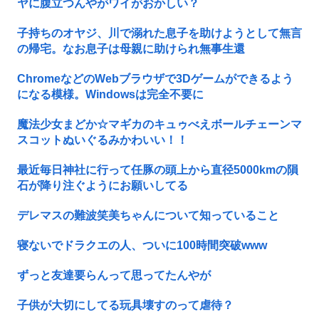
ヤに腹立つんやがワイがおかしい？
子持ちのオヤジ、川で溺れた息子を助けようとして無言
の帰宅。なお息子は母親に助けられ無事生還
ChromeなどのWebブラウザで3Dゲームができるよう
になる模様。Windowsは完全不要に
魔法少女まどか☆マギカのキュゥべえボールチェーンマ
スコットぬいぐるみかわいい！！
最近毎日神社に行って任豚の頭上から直径5000kmの隕
石が降り注ぐようにお願いしてる
デレマスの難波笑美ちゃんについて知っていること
寝ないでドラクエの人、ついに100時間突破www
ずっと友達要らんって思ってたんやが
子供が大切にしてる玩具壊すのって虐待？