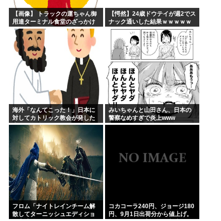
【画像】 トラックの運ちゃん御
【愕然】24歳ドウテイが週2でス
用達ターミナル食堂のざっかけ
ナック通いした結果ｗｗｗｗｗ
ないオムライスｗｗｗｗｗｗｗ
ｗｗｗｗｗｗｗｗ
ｗｗｗ
海外「なんてこった！」日本に
みいちゃんと山田さん、日本の
対してカトリック教会が発した
警察なめすぎで炎上www
声明に海外からコメントが殺到
中
フロム「ナイトレインチーム解
コカコーラ240円、ジョージ180
散してターニッシュエディショ
円、9月1日出荷分から値上げ。