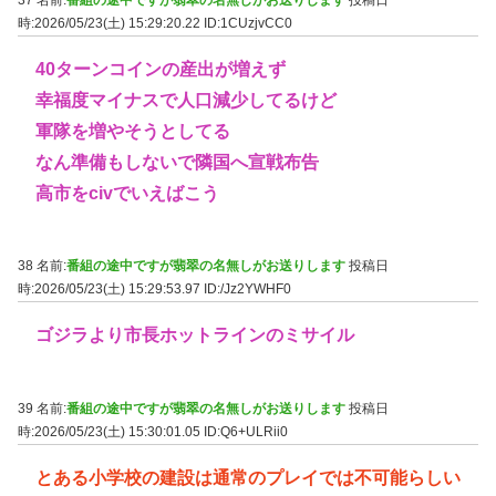
時:2026/05/23(土) 15:29:20.22
ID:1CUzjvCC0
40ターンコインの産出が増えず
幸福度マイナスで人口減少してるけど
軍隊を増やそうとしてる
なん準備もしないで隣国へ宣戦布告
高市をcivでいえばこう
38 名前:
番組の途中ですが翡翠の名無しがお送りします
投稿日
時:2026/05/23(土) 15:29:53.97
ID:/Jz2YWHF0
ゴジラより市長ホットラインのミサイル
39 名前:
番組の途中ですが翡翠の名無しがお送りします
投稿日
時:2026/05/23(土) 15:30:01.05
ID:Q6+ULRii0
とある小学校の建設は通常のプレイでは不可能らしい