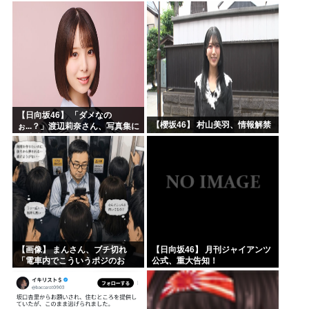
意した「1通の通知」
【日向坂46】 「ダメなの
【櫻坂46】 村山美羽、情報解禁
ぉ...？」渡辺莉奈さん、写真集に
興味津々
【画像】 まんさん、ブチ切れ
【日向坂46】 月刊ジャイアンツ
「電車内でこういうポジのお
公式、重大告知！
じ、ガチでイラネ」→