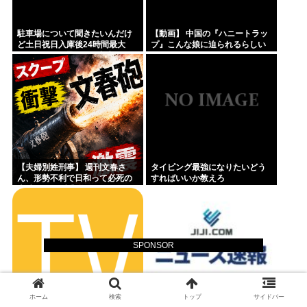
駐車場について聞きたいんだけ
【動画】 中国の『ハニートラッ
ど土日祝日入庫後24時間最大
プ』こんな娘に迫られるらしい
800円って日曜いれて出庫日が平
ｗｗｗｗｗｗ
日の場合料金どうなるの
【夫婦別姓刑事】 週刊文春さ
タイピング最強になりたいどう
ん、形勢不利で日和って必死の
すればいいか教えろ
火消しムーブ『SNSのデマが
ー！』ｗｗｗｗｗｗｗ
SPONSOR
ホーム
検索
トップ
サイドバー
「あ、この人は信用出来る
俺小林なんだけど母方の苗字が