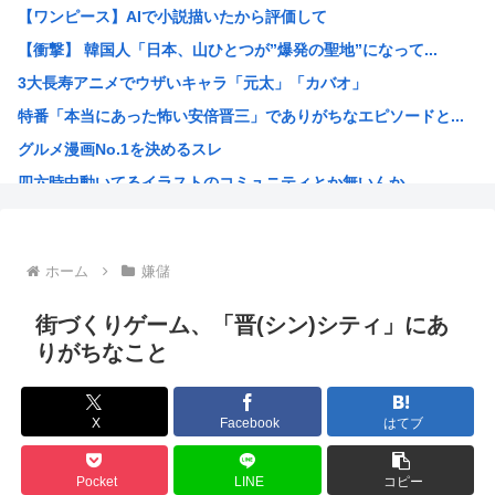
【ワンピース】AIで小説描いたから評価して
【画像】令和の高校生、校舎内で前戯してて草www
【衝撃】 韓国人「日本、山ひとつが”爆発の聖地”になって...
登山家「山で迷ったらとりあえず登れ」登山家「沢を見つけて...
3大長寿アニメでウザいキャラ「元太」「カバオ」
なろうの王様キャラって無能ばかりじゃないか？
特番「本当にあった怖い安倍晋三」でありがちなエピソードと...
【悲報】ちいかわ映画、朝一上映終わって帰ろうとしたおじさ...
グルメ漫画No.1を決めるスレ
【共産党】募金中に中指がメガネに当たった？物理的に不可能...
四六時中動いてるイラストのコミュニティとか無いんか
京大病院で脳が破壊され植物状態になった女性、意識は正常な...
韓国人「大韓サッカー協会が過去に20人の外国人審判らに不...
ワイの描いたイラストにアドバイスクレメンス
ホーム
嫌儲
マッシヴ・アタック、シンガポール公演でパレスチナ国旗を掲...
「お父さんが私にいくら使おうと、あなたには関係ない」そう...
街づくりゲーム、「晋(シン)シティ」にあ
識者「山上徹也が安倍晋三を討たなければ、日本国は今でも統...
りがちなこと
オトンがこれ見てガンダムって言うんやが
灼眼のシャナというラノベwww
X
Facebook
はてブ
プーチン「あえて申し上げます。助けてください。」
このガンプラなにかわかる？
Pocket
LINE
コピー