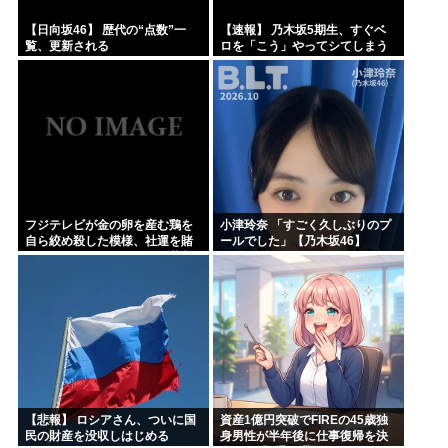
【日向坂46】 歴代の“点数”一
【速報】 乃木坂5期生、すぐベ
覧、更新される
ロを「こう」やってシてしまう
ｗｗｗｗｗｗ
フジテレビが金の卵を産む鶏を
小津玲奈 「すごく久しぶりのプ
自ら絞め殺した模様、社運を賭
ールでした」【乃木坂46】
けたドル箱コンテンツが御蔵入
りになってしまい……
【悲報】 ロシアさん、ついに国
資産1億円突破でFIREの45歳独
民の財産を没収しはじめる
身男性が半年後に仕事復帰を決