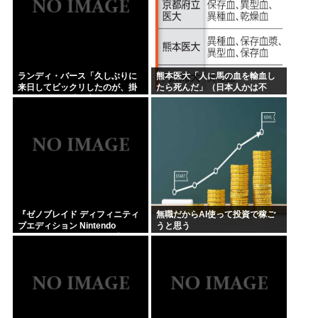
ランディ・バース「久しぶりに
熊本医大「人に馬の血を輸血し
来日してビックリしたのが、掛
たら死んだ」（日本人かは不
布さんの髪の毛が増えていた。
明）
岡田さんは髪の毛がなくなって
た」
『ゼノブレイド ディフィニティ
無職だからAI使って投資で稼ご
ブエディション Nintendo
うと思う
Switch 2 Edition』3,713 本