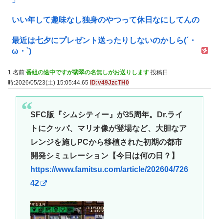
いい年して趣味なし独身のやつって休日なにしてんの
最近は七夕にプレゼント送ったりしないのかしら(´・
ω・`)
1 名前:
番組の途中ですが翡翠の名無しがお送りします
投稿日
時:2026/05/23(土) 15:05:44.65
ID:v49JzcTH0
SFC版『シムシティー』が35周年。Dr.ライ
トにクッパ、マリオ像が登場など、大胆なア
レンジを施しPCから移植された初期の都市
開発シミュレーション【今日は何の日？】
https://www.famitsu.com/article/202604/726
42