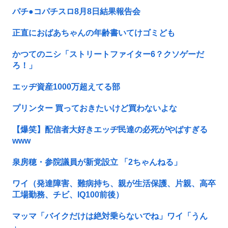
パチ●コパチスロ8月8日結果報告会
正直におばあちゃんの年齢書いてけゴミども
かつてのニシ「ストリートファイター6？クソゲーだ
ろ！」
エッヂ資産1000万超えてる部
プリンター 買っておきたいけど買わないよな
【爆笑】配信者大好きエッヂ民達の必死がやばすぎる
www
泉房穂・参院議員が新党設立 「2ちゃんねる」
ワイ（発達障害、難病持ち、親が生活保護、片親、高卒
工場勤務、チビ、IQ100前後）
マッマ「バイクだけは絶対乗らないでね」ワイ「うん
」