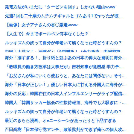
発電方法がいまだに「タービンを回す」しかない理由www
先週2回も二十歳のムチムチギャルとゴムあり1でヤッたが彼...
【画像】女子アナさんの谷〇厳選www
【人生で】今までボールペン何本なくした？
ルッキズムの奴って自分が年老いて醜くなった時どうすんの？
中国「大洪水！」三峡ダム「9門開放！（全力放流」中国都市...
海外「凄すぎる！」折り紙と並ぶあの日本の偉大な発明に海外...
靖国神社さん、参拝者に「軍服着用」「コスプレ」を禁止する...
「教職員の働き方改革は大事だが」吉村知事が危機感 学力テ...
石破茂前総理「ウクライナが核放棄しなければロシア侵攻しな...
「お父さんが私にいくら使おうと、あなたには関係ない」そう...
【画像】白人女はどうしてデブでもエ口いのか
海外「日本が正しい！」優しい日本人に甘える外国人に海外が...
【画像】コスプレイヤー業界、えなこ(30)を抜いてしまう...
海外の反応：韓国在住の日本人インフルエンサーがライブ配信...
「女性が排泄する様子を見たくて」「床に寝込んでしまった」...
韓国人「韓国サッカー協会の性接待報道、海外でも大騒ぎに・...
【朗報】靖国神社、軍服コスプレでの参拝を禁止へwww
ルッキズムの奴って自分が年老いて醜くなった時どうすんの？
台風13号は中国大陸に行ったけど、15号の予想進路…なん...
最近のきらら漫画、オ●ニーシーンがあったりと下品すぎる
【画像】かぐや様は告らせたいの伊井野ミコちゃんは大変かわ...
百田尚樹「日本保守党アンチ、政策批判ができず俺への個人攻...
【画像】クレヨンしんちゃんでエッッッしたいキャラ、満場一...