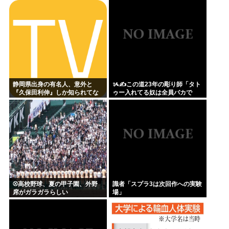
ン完成させました」←これｗｗ
ガソリンより高いとか意味不明
ｗｗ
すぎる
静岡県出身の有名人、意外と
ᝰ✍この道23年の彫り師「タト
『久保田利伸』しか知られてな
ゥー入れてる奴は全員バカで
い
す」
⚾高校野球、夏の甲子園、外野
識者「スプラ3は次回作への実験
席がガラガラらしい
場」