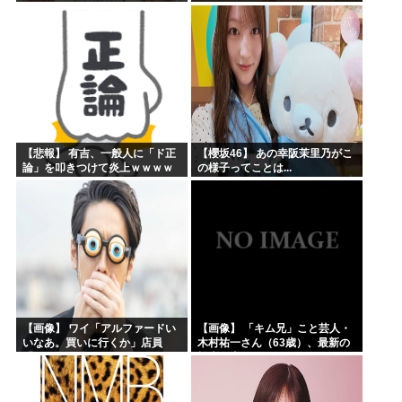
【悲報】 有吉、一般人に「ド正
【櫻坂46】 あの幸阪茉里乃がこ
論」を叩きつけて炎上ｗｗｗｗ
の様子ってことは...
ｗｗｗｗ
【画像】 ワイ「アルファードい
【画像】 「キム兄」こと芸人・
いなあ。買いに行くか」店員
木村祐一さん（63歳）、最新の
「ほいっ見積もりな！」ワイ
松本人志さんとのツーショット
「金額おかしくね？」←お前ら
が完全に別人だとネット騒然！
もそう思うよな？？？？？
「マジで誰かわからん」...