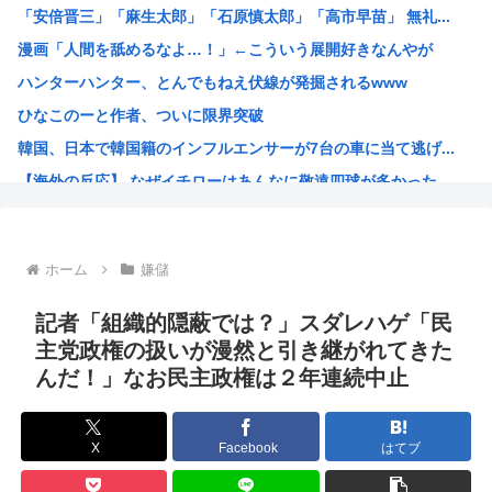
「安倍晋三」「麻生太郎」「石原慎太郎」「高市早苗」 無礼...
【困惑】ミセスグリーンアップルさんってもう落ち目なんか？...
漫画「人間を舐めるなよ…！」←こういう展開好きなんやが
特定外来カミキリムシに1匹300円の賞金をかけた高崎市、...
ハンターハンター、とんでもねえ伏線が発掘されるwww
【朗報】 消費減税、閣議決定 来年4月から2年間1％に
ひなこのーと作者、ついに限界突破
まんさん被災地に手作りおにぎりを出荷www
韓国、日本で韓国籍のインフルエンサーが7台の車に当て逃げ...
毎年恒例の中国大洪水。湖北省秭帰県の現在の様子がこちら
【海外の反応】 なぜイチローはあんなに敬遠四球が多かった...
不同意性交罪の影響で日本でのレ●プ認知件数爆増www
割とマジで年収400以下の人ってどう暮らしてるの？この人...
露悪系アニメ、次なるステージへ
ホーム
嫌儲
「ムクゲェジ漫画」ガチでリアルだったwww
【原爆の日】へいわをかえせ
記者「組織的隠蔽では？」スダレハゲ「民
みい山、あんだけ騒ぎになってるのに未だにどこのメディアも...
主党政権の扱いが漫然と引き継がれてきた
んだ！」なお民主政権は２年連続中止
週刊少年ジャンプ、発行部数100万部割れwww
日本人「うちの犬、たまたまついてきた八百屋で一目惚れした...
【画像】広島市長のスピーチを聞いてる時の高市早苗の顔ww...
X
Facebook
はてブ
【雑誌】かつて650万部を誇った「週刊少年ジャンプ」、発...