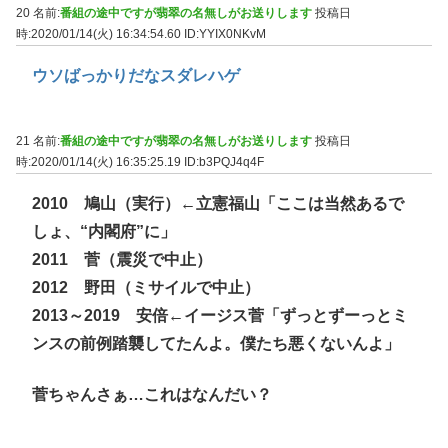
20 名前:
番組の途中ですが翡翠の名無しがお送りします
投稿日
時:2020/01/14(火) 16:34:54.60
ID:YYIX0NKvM
ウソばっかりだなスダレハゲ
21 名前:
番組の途中ですが翡翠の名無しがお送りします
投稿日
時:2020/01/14(火) 16:35:25.19
ID:b3PQJ4q4F
2010 鳩山（実行）←立憲福山「ここは当然あるで
しょ、“内閣府”に」
2011 菅（震災で中止）
2012 野田（ミサイルで中止）
2013～2019 安倍←イージス菅「ずっとずーっとミ
ンスの前例踏襲してたんよ。僕たち悪くないんよ」
菅ちゃんさぁ…これはなんだい？