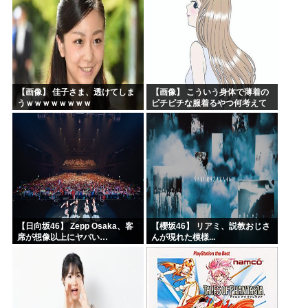
【画像】 佳子さま、透けてしま
【画像】 こういう身体で薄着の
うｗｗｗｗｗｗｗｗ
ピチピチな服着るやつ何考えて
るんだよ
【日向坂46】 Zepp Osaka、客
【櫻坂46】 リアミ、説教おじさ
席が想像以上にヤバい…
んが現れた模様...