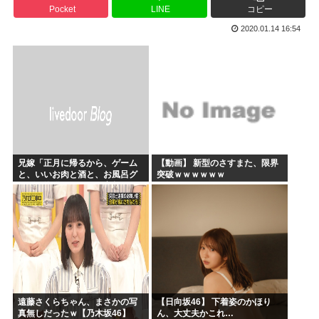
Pocket
LINE
コピー
かのかりとかいう誰が見てるのか謎の漫画www
2020.01.14 16:54
原爆投下81年
海外「全部日本の真似だったのか…」 日本の普通のテレビ番...
海外「まるでトランプ」FIFAがW杯開催都市と結んだ約束...
7時間かけて描いたHな糸会がこちら
Win95開発者「日本でITが3Kと呼ばれるのは企業が根...
兄嫁「正月に帰るから、ゲーム
【動画】 新型のさすまた、限界
と、いいお肉と酒と、お風呂グ
突破ｗｗｗｗｗｗ
ッズの準備しとけよ」寝起きの
私「知るかボケ」兄嫁「キィィ
ィィー！！！！」私「あ…」
遠藤さくらちゃん、まさかの写
【日向坂46】 下着姿のかほり
真無しだったｗ【乃木坂46】
ん、大丈夫かこれ…