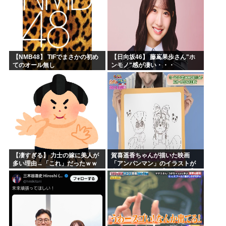
【NMB48】 TIFでまさかの初め
【日向坂46】 藤嶌果歩さん"ホ
てのオール無し
ンモノ"感が凄い・・・
【凄すぎる】 力士の嫁に美人が
賀喜遥香ちゃんが描いた映画
多い理由→「これ」だったｗｗ
「アンパンマン」のイラストが
ｗｗｗｗｗ
上手すぎる！！！【乃木坂46】