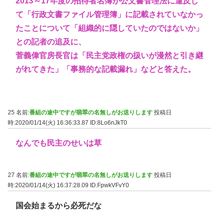
2013～17年度の招待者名簿が公文書管理法に違反し
て「行政文書ファイル管理簿」に記載されていなかっ
たことについて「組織的に隠していたのではないか」
との記者の追及に、
菅義偉官房長官は「民主党政権の扱いが漫然と引き継
がれてきた」「事務的な記載漏れ」などと答えた。
25 名前:
番組の途中ですが翡翠の名無しがお送りします
投稿日
時:2020/01/14(火) 16:36:33.87
ID:8Lo6nJkT0
なんでも民主のせいは草
27 名前:
番組の途中ですが翡翠の名無しがお送りします
投稿日
時:2020/01/14(火) 16:37:28.09
ID:FpwkVFvY0
国会始まるから必死だな