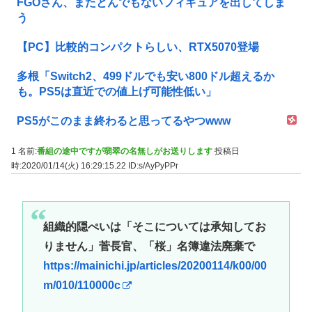
FGOさん、またとんでもないフィギュアを出してしま
う
【PC】比較的コンパクトらしい、RTX5070登場
多根「Switch2、499ドルでも安い800ドル超えるか
も。PS5は直近での値上げ可能性低い」
PS5がこのまま終わると思ってるやつwww
1 名前:
番組の途中ですが翡翠の名無しがお送りします
投稿日
時:2020/01/14(火) 16:29:15.22
ID:s/AyPyPPr
組織的隠ぺいは「そこについては承知してお
りません」菅長官、「桜」名簿違法廃棄で
https://mainichi.jp/articles/20200114/k00/00
m/010/110000c