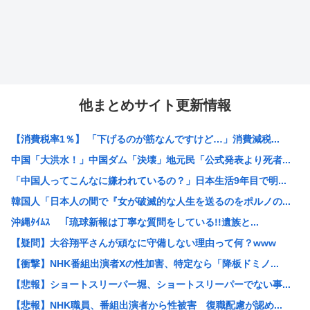
他まとめサイト更新情報
【消費税率1％】 「下げるのが筋なんですけど…」消費減税...
中国「大洪水！」中国ダム「決壊」地元民「公式発表より死者...
「中国人ってこんなに嫌われているの？」日本生活9年目で明...
韓国人「日本人の間で『女が破滅的な人生を送るのをポルノの...
沖縄ﾀｲﾑｽ 「琉球新報は丁寧な質問をしている!!遺族と...
【疑問】大谷翔平さんが頑なに守備しない理由って何？www
【衝撃】NHK番組出演者Xの性加害、特定なら「降板ドミノ...
【悲報】ショートスリーパー堀、ショートスリーパーでない事...
【悲報】NHK職員、番組出演者から性被害 復職配慮が認め...