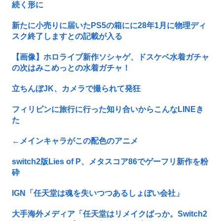
続く形に
新たに小売りに届いたPS5の箱にに28年1月に物理ディ
スク終了しますとの記載が入る
【画像】ホロライブ新作ソシャゲ、ドスケベ水着ガチャ
の次はみこめっとの水着ガチャ！
立ちんぼJK、カメラで撮られて発狂
フィリピンに旅行に行った知り合いからこんなLINEき
た
←メインキャラがこの配色のアニメ
switch2版Lies of P、メタスコア86でゲーフリ新作を粉
砕
IGN「任天堂は魂を失いつつあるしょぼい会社」
大手海外メディア「任天堂はリメイクばっか。Switch2