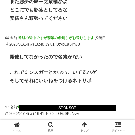
また悪夢の民主党政権かよ
どこにでも影落としてるな
安倍さん頑張ってください
44 名前:
番組の途中ですが翡翠の名無しがお送りします
投稿日
時:2020/01/14(火) 16:40:19.81
ID:VbQaSIm80
開催してなかったので名簿がない
これでミンスガーとかぶっこいてるハゲ
そしてそれにいいねをつけるネトサポ
47 名前:
番組の途中ですが翡翠の名無しがお送りします
投稿日
SPONSOR
時:2020/01/14(火) 16:41:46.02
ID:GeSKdNv+d
>>44
ホーム
検索
トップ
サイドバー
ネトサポは信じたいものしか見えない人達なので