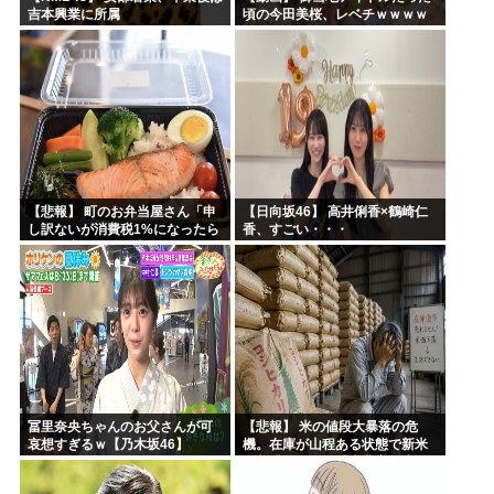
吉本興業に所属
頃の今田美桜、レベチｗｗｗｗ
ｗｗｗｗｗｗｗｗｗｗｗｗｗｗ
【悲報】 町のお弁当屋さん「申
【日向坂46】 高井俐香×鶴崎仁
し訳ないが消費税1%になったら
香、すごい・・・
その分商品代を値上げするわ」
冨里奈央ちゃんのお父さんが可
【悲報】 米の値段大暴落の危
哀想すぎるｗ【乃木坂46】
機。在庫が山程ある状態で新米
の収穫始まる。「米農家が生活
できない」