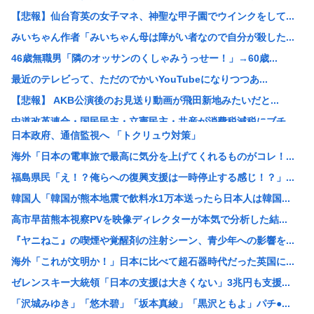
【悲報】仙台育英の女子マネ、神聖な甲子園でウインクをして...
みいちゃん作者「みいちゃん母は障がい者なので自分が殺した...
46歳無職男「隣のオッサンのくしゃみうっせー！」→60歳...
最近のテレビって、ただのでかいYouTubeになりつつあ...
【悲報】 AKB公演後のお見送り動画が飛田新地みたいだと...
中道改革連合・国民民主・立憲民主・共産が消費税減税にブチ...
日本政府、通信監視へ 「トクリュウ対策」
中国「アメリカさぁ、調子乗ってるからお前らが頼ってる軍用...
海外「日本の電車旅で最高に気分を上げてくれるものがコレ！...
韓国人の対日好感度が過去最高に、「ノージャパン」は終わっ...
福島県民「え！？俺らへの復興支援は一時停止する感じ！？」...
【画像】元ジャンポケ・斉藤慎二被告の妻・瀬戸サオリがイン...
韓国人「韓国が熊本地震で飲料水1万本送ったら日本人は韓国...
スペースX、株価大暴落
高市早苗熊本視察PVを映像ディレクターが本気で分析した結...
柳葉敏郎の代表作、「踊る大捜査線しかない」
『ヤニねこ』の喫煙や覚醒剤の注射シーン、青少年への影響を...
産経新聞、東北で新聞発行休止へ
海外「これが文明か！」日本に比べて超石器時代だった英国に...
【衝撃】JKの従姉妹が泊まりに来た結果www
ゼレンスキー大統領「日本の支援は大きくない」3兆円も支援...
【速報】なぜか読める画像が発見されるwww
「沢城みゆき」「悠木碧」「坂本真綾」「黒沢ともよ」パチ●...
【衝撃】清水アキラさんの息子・清水良太郎さん死去で落語家...