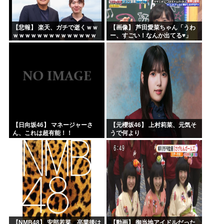
【悲報】 楽天、ガチで逝くｗｗ
【画像】 芦田愛菜ちゃん「うわ
ｗｗｗｗｗｗｗｗｗｗｗｗｗｗ
ー、すごい！なんか出てる♥」
ｗｗｗｗ
【日向坂46】 マネージャーさ
【元櫻坂46】 上村莉菜、元気そ
ん、これは超有能！！
うで何より
【NMB48】 安部若菜、卒業後は
【動画】 御当地アイドルだった