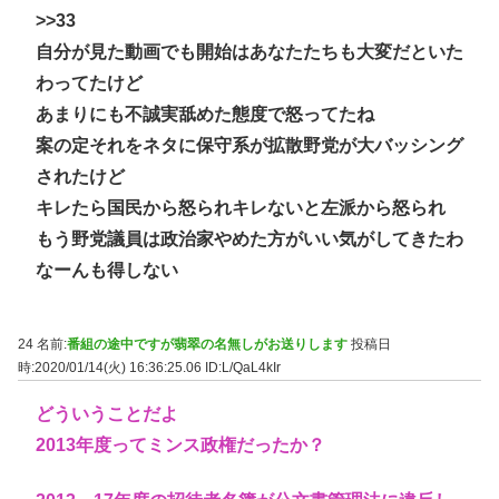
>>33
自分が見た動画でも開始はあなたたちも大変だといた
わってたけど
あまりにも不誠実舐めた態度で怒ってたね
案の定それをネタに保守系が拡散野党が大バッシング
されたけど
キレたら国民から怒られキレないと左派から怒られ
もう野党議員は政治家やめた方がいい気がしてきたわ
なーんも得しない
24 名前:
番組の途中ですが翡翠の名無しがお送りします
投稿日
時:2020/01/14(火) 16:36:25.06
ID:L/QaL4kIr
どういうことだよ
2013年度ってミンス政権だったか？