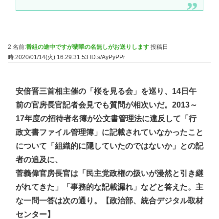
2 名前:
番組の途中ですが翡翠の名無しがお送りします
投稿日
時:2020/01/14(火) 16:29:31.53
ID:s/AyPyPPr
安倍晋三首相主催の「桜を見る会」を巡り、14日午
前の官房長官記者会見でも質問が相次いだ。2013～
17年度の招待者名簿が公文書管理法に違反して「行
政文書ファイル管理簿」に記載されていなかったこと
について「組織的に隠していたのではないか」との記
者の追及に、
菅義偉官房長官は「民主党政権の扱いが漫然と引き継
がれてきた」「事務的な記載漏れ」などと答えた。主
な一問一答は次の通り。【政治部、統合デジタル取材
センター】