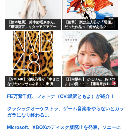
【熊本地震】 鈴木紗理奈さん、
【衝撃】 実は主人公が「悪側」
『爆弾発言』キタァアアアアー
だった作品って何がある？
ーーーーー！！
【NMB48】 池帆乃香が「幸せに
【日向坂46】 かほりん、ありの
なりたいマサムネ君」に出演
ままの姿・・・【藤嶌果歩1st写
真集】
FE万紫千紅、フォトナ（CV:黒沢ともよ）が紹介！
クラシックオーケストラ、ゲーム音楽をやらないとガラ
ガラになり終わる…
Microsoft、XBOXのディスク版廃止を発表。ソニーに