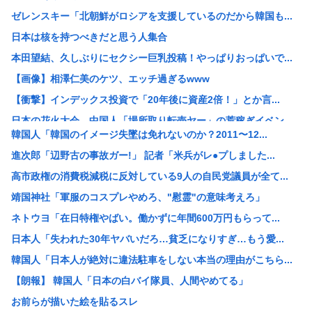
ゼレンスキー「北朝鮮がロシアを支援しているのだから韓国も...
日本は核を持つべきだと思う人集合
本田望結、久しぶりにセクシー巨乳投稿！やっぱりおっぱいで...
【画像】相澤仁美のケツ、エッチ過ぎるwww
【衝撃】インデックス投資で「20年後に資産2倍！」とか言...
日本の花火大会 中国人「場所取り転売ヤー」の荒稼ぎイベン...
韓国人「韓国のイメージ失墜は免れないのか？2011〜12...
【画像】女さん「貧乳だから男水着で市民プールいったら周り...
進次郎「辺野古の事故ガー!」 記者「米兵がレ●プしました...
【悲報】中国製ルーター、またまたバックドア発見www
高市政権の消費税減税に反対している9人の自民党議員が全て...
【産経新聞主張】 佐渡金山 韓国は反日を持ち込むな
靖国神社「軍服のコスプレやめろ、"慰霊"の意味考えろ」
元ジャンポケ斉藤慎二被告のTikTokライブが拡散 求刑...
ネトウヨ「在日特権やばい。働かずに年間600万円もらって...
K-POPアイドルの約半数が3年後には姿を消す…損益分岐...
日本人「失われた30年ヤバいだろ…貧乏になりすぎ…もう愛...
浜田雅功、超スパルタ高校時代 夏の思い出に共演者衝撃
韓国人「日本人が絶対に違法駐車をしない本当の理由がこちら...
【絶望画像】7月の電気代逝ったあああああああああ！！！！...
【朗報】 韓国人「日本の白バイ隊員、人間やめてる」
ワイ「最近、嫁の夜間外出が増えてる…怪しい…興信所に調査...
お前らが描いた絵を貼るスレ
【岡山】シャインマスカット200房（時価40万円相当）畑...