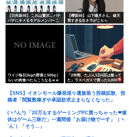
【日向坂46】 これは贅沢... バチ
【櫻坂46】 山下瞳月さん、破天
バチにキメるモデルメンバーこ
荒すぎる生き方がこちら
ちら
ワイジ毎日2kgの野菜と500gく
「2年間、たぶん1日4回は握って
らいの肉食べたらこうなるｗｗ
た」ラスベガスで買った3,000円
ｗ
のキーホルダーを調べたら
【SNS】イオンモール爆発巡り遺族装う投稿拡散、投
稿者「閲覧数稼ぎや承認欲求止まらなくなった」
(ヽ^ん^) 「20万もするゲーミングPC買っちゃった❤連
休はゲーム三昧だ」一週間後「お届け物でーす」（ヽ
´ん`）「そう…」