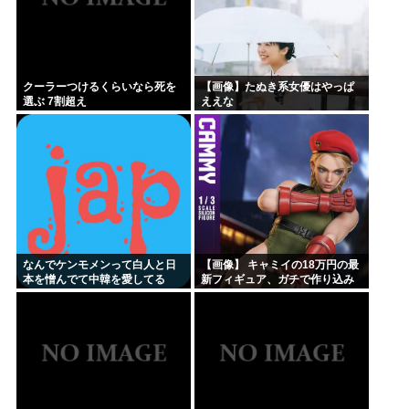
クーラーつけるくらいなら死を
【画像】たぬき系女優はやっぱ
選ぶ 7割超え
ええな
なんでケンモメンって白人と日
【画像】 キャミイの18万円の最
本を憎んでて中韓を愛してる
新フィギュア、ガチで作り込み
の？
がエグすぎる