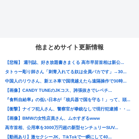
他まとめサイト更新情報
【悲報】 週刊誌、好き放題書きまくる 高市早苗首相は新公...
タトゥー彫り師さん「刺青入れてる奴は全員バカです」→30...
中国人のリウさん、新エネ車で国境越えたら遠隔操作で30時...
【画像】CANDY TUNEのJKコス、誇張抜きでレベチ...
『食料自給率』の低い日本が「核兵器で国を守る！」って、頭...
【衝撃】ナイフ犯人さん、警察官が拳銃なしで現行犯逮捕・・...
【画像】BMWの女性店員さん、ムホすぎるwww
高市首相、公用車を3000万円超の新型センチュリーSUV...
【動画あり】激セクシーJK、TikTokで一瞬にして40...