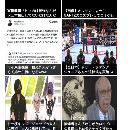
冨樫義博「ヒソカは最強なんだ
【画像】オッサン「よーし、
ぁ…本気出してないだけなんだ
GANTZのコスプレしてコミケ行
ぁ…」 こいつのこの情熱なんな
くかー」
の？
ワイ東京在住、観光外人がうざ
【全日本】ドリー・ファンク・
くて排外主義になるwww
ジュニアさんの追悼式を実施 ス
ピニング・トー・ホールドも流
れる
トー横キッズ、ジャップの大人
被爆者さん「わしがケロイドに
に失望「大人に相談しても、具
なる前はキムタクそっくりたっ