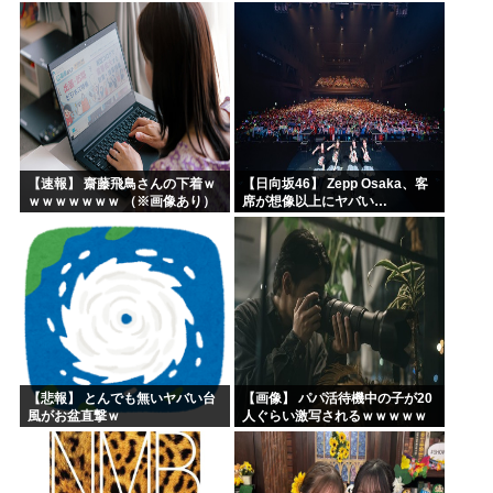
【18thシングル】
【速報】 齋藤飛鳥さんの下着ｗ
【日向坂46】 Zepp Osaka、客
ｗｗｗｗｗｗｗ （※画像あり）
席が想像以上にヤバい…
【悲報】 とんでも無いヤバい台
【画像】 パパ活待機中の子が20
風がお盆直撃ｗ
人ぐらい激写されるｗｗｗｗｗ
ｗｗｗｗｗｗ