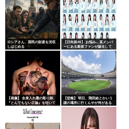
ロシアさん、国民の財産を没収
【日向坂46】 お悩み... 某メンバ
しはじめる
ーにある新規ファンが誕生して
いた
【画像】 全身入れ墨の彫り師、
【悲報】 明日、飛田給とかいう
『とんでもない正論』を吐いて
謎の場所に行くんやが何がある
30万再生されてしまうｗｗｗｗ
んや????・・・・・・・・・
ｗｗｗ