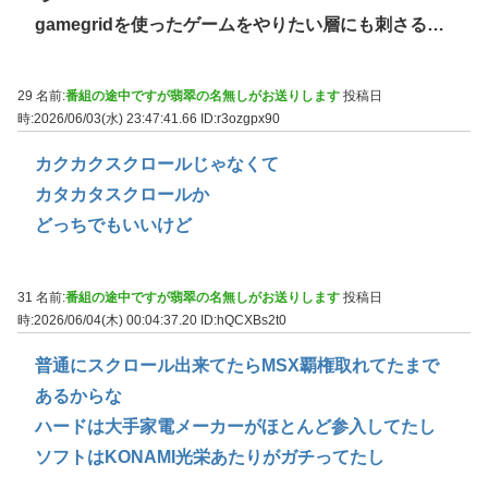
gamegridを使ったゲームをやりたい層にも刺さる…
29 名前:
番組の途中ですが翡翠の名無しがお送りします
投稿日
時:2026/06/03(水) 23:47:41.66
ID:r3ozgpx90
カクカクスクロールじゃなくて
カタカタスクロールか
どっちでもいいけど
31 名前:
番組の途中ですが翡翠の名無しがお送りします
投稿日
時:2026/06/04(木) 00:04:37.20
ID:hQCXBs2t0
普通にスクロール出来てたらMSX覇権取れてたまで
あるからな
ハードは大手家電メーカーがほとんど参入してたし
ソフトはKONAMI光栄あたりがガチってたし