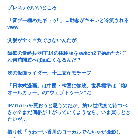
プレステのいいところ
「音ゲー極めたギュゥ‼️」→動きがキモいと冷笑される
www
父親が全く自炊できないんだが
障壁の最終兵器FF14の体験版をswitch2で始めたが こ
れ何時間遊べば面白くなるんだ？
次の仮面ライダー、十二支がモチーフ
「日本式漫画」は中国・韓国に惨敗。世界標準は「縦/
オールカラー」の”ウェブトゥーン”に
iPad A16を買おうと思うのだが、第12世代まで待つべ
きか？まだ価格が上がっていくようなら、いま買っとき
たいが…
撮り鉄「うわーい香川のローカルでんちゃだ撮影し