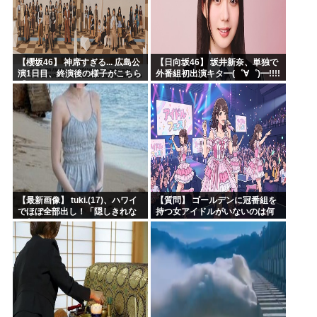
【櫻坂46】 神席すぎる... 広島公
【日向坂46】 坂井新奈、単独で
演1日目、終演後の様子がこちら
外番組初出演キタ━(゜∀゜)━!!!!
【全国ツアー2026 What’s
lonesome?】
【最新画像】 tuki.(17)、ハワイ
【質問】 ゴールデンに冠番組を
でほぼ全部出し！「隠しきれな
持つ女アイドルがいないのは何
い美貌」とSNSざわつく
故なのか？