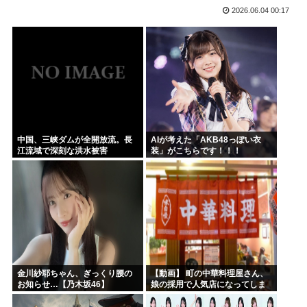
2026.06.04 00:17
バイデン前米大統領（83）死にそう 再選しなくてよかった...
「原爆はうそ」「放射線の被害はなかった」 信じる若者た...
プリキュア見てる奴らきもすぎんか？さすがに
韓国人「手術中に震度6強の地震、その時の日本の医療スタッ...
NARUTOを一巻から最後まで読んでみたけど、これ駄作じ...
ラジコンのキングタイガーでスズメバチの巣に突撃「ハチから...
中国、三峡ダムが全開放流。長
AIが考えた「AKB48っぽい衣
江流域で深刻な洪水被害
装」がこちらです！！！
金川紗耶ちゃん、ぎっくり腰の
【動画】 町の中華料理屋さん、
お知らせ…【乃木坂46】
娘の採用で人気店になってしま
う