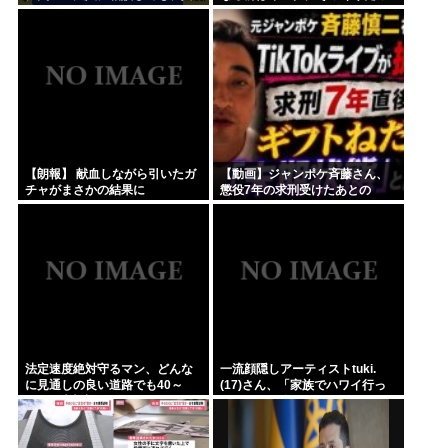
体的に何もしてくれない。結果
たんじゃ」ハードなギャグをか
的に傷つく。福祉は自由が奪わ
ます
れる」
【朗報】 献血しながら引いたガ
【動画】ジャンポケ斉藤さん、
チャがまさかの結果に
懲役7年の求刑受けたあとの
TikTokライブ配信がヤバすぎる
と話題にwww
法定速度絶対守るマン、どんな
一流顔隠しアーティストtuki.
に見通しの良い道路でも40～
(17)さん、「家族でハワイ行っ
60km以上出さない
てきたw」 自己顕示欲がどんど
ん抑えられなくなる