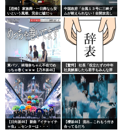
【恐怖】 家族葬・一日葬なら安
中国政府「台風１３号に三峡ダ
いという風潮、完全に嘘だっ
ムが耐えられない！全開放流し
た・・・・
ろ！」⇒ 下流域の街が壊滅状態
ｗｗｗｗｗ
東パソ、林瑠奈ちゃん不在でめ
【驚愕】 社長「役立たずの中年
っちゃ巻くｗｗｗ【乃木坂46】
社員解雇したら若手もみんな辞
めてしまった…」
【日向坂46】 新曲『イチャイチ
【櫻坂46】 流出... これもう付き
ャ虫』←センターは・・・
合ってるだろ