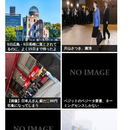
6日広島・9日長崎に落とされて
片山さつき、粛清
るのに、よく15日まで待ったよ
な
【画像】日本人さん 銀だこ88円
ベジットのベジータ要素、ネー
乞食になってしまう
ミングセンスしかない