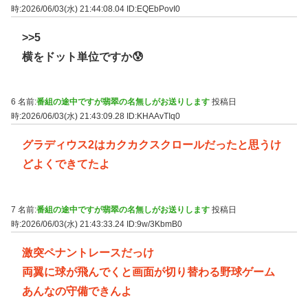
時:2026/06/03(水) 21:44:08.04
ID:EQEbPovI0
>>5
横をドット単位ですか😰
6 名前:
番組の途中ですが翡翠の名無しがお送りします
投稿日
時:2026/06/03(水) 21:43:09.28
ID:KHAAvTIq0
グラディウス2はカクカクスクロールだったと思うけ
どよくできてたよ
7 名前:
番組の途中ですが翡翠の名無しがお送りします
投稿日
時:2026/06/03(水) 21:43:33.24
ID:9w/3KbmB0
激突ペナントレースだっけ
両翼に球が飛んでくと画面が切り替わる野球ゲーム
あんなの守備できんよ