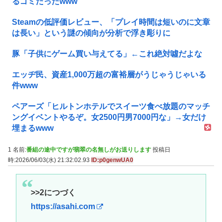
るゴミだったwww
Steamの低評価レビュー、「プレイ時間は短いのに文章
は長い」という謎の傾向が分析で浮き彫りに
豚「子供にゲーム買い与えてる」←これ絶対噓だよな
エッヂ民、資産1,000万超の富裕層がうじゃうじゃいる
件www
ペアーズ「ヒルトンホテルでスイーツ食べ放題のマッチ
ングイベントやるぞ。女2500円男7000円な」→女だけ
埋まるwww
1 名前:
番組の途中ですが翡翠の名無しがお送りします
投稿日
時:2026/06/03(水) 21:32:02.93
ID:p0genwUA0
>>2につづく
https://asahi.com