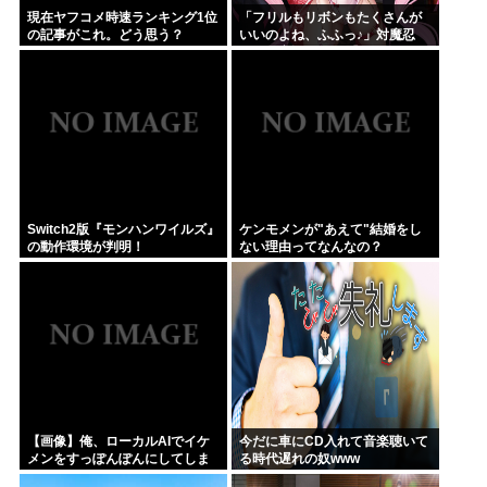
現在ヤフコメ時速ランキング1位
「フリルもリボンもたくさんが
の記事がこれ。どう思う？
いいのよね、ふふっ♪」対魔忍
RPG・新イベント『バニーとヨ
ミハラクライシス』
Switch2版『モンハンワイルズ』
ケンモメンが"あえて"結婚をし
の動作環境が判明！
ない理由ってなんなの？
【画像】俺、ローカルAIでイケ
今だに車にCD入れて音楽聴いて
メンをすっぽんぽんにしてしま
る時代遅れの奴www
うwww