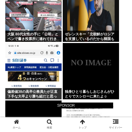
大阪 80代女性の手に「公明」と
ゼレンスキー「北朝鮮がロシア
ペンで書き投票所に連れて行き
を支援しているのだから韓国も
投票干渉 60女を送検【いさ酒
ウクライナを支援しろ」
場】
偏差値38の高卒公務員たが正直
独身ひとり暮らしおじさんがひ
下手な大卒より勝ち組だと思っ
とりでスシローに来たよ☺
てる
SPONSOR
ホーム
検索
トップ
サイドバー