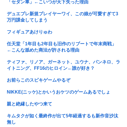
「セダン車」←こいつが天下失った理由
デュエプレ新規プレイヤーワイ、この娘が可愛すぎて3
万円課金してしまう
フィギュアあけりゅわ
任天堂「1年目も2年目も旧作のリブートで年末商戦」
←こんな舐めた商法が許される理由
ティファ、リノア、ガーネット、ユウナ、パンネロ、ラ
イトニング、FF16のヒロイン←誰が好き？
お前らこのスピキゲームやるぞ
NIKKE(ニッケ)とかいうおケツのゲームあるでしょ
親と絶縁したやつ来て
キムタクが如く最終作が出て5年経過するも新作音沙汰
無し