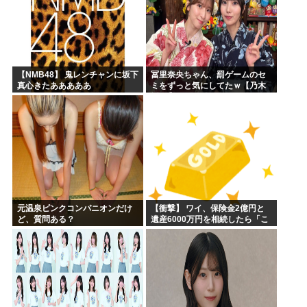
【NMB48】 鬼レンチャンに坂下
冨里奈央ちゃん、罰ゲームのセ
真心きたあああああ
ミをずっと気にしてたｗ【乃木
坂46】
元温泉ピンクコンパニオンだけ
【衝撃】 ワイ、保険金2億円と
ど、質問ある？
遺産6000万円を相続したら「こ
う」なった・・・