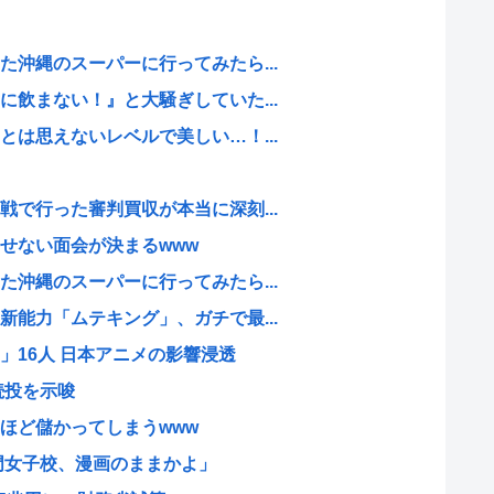
沖縄のスーパーに行ってみたら...
飲まない！』と大騒ぎしていた...
は思えないレベルで美しい…！...
で行った審判買収が本当に深刻...
せない面会が決まるwww
沖縄のスーパーに行ってみたら...
能力「ムテキング」、ガチで最...
」16人 日本アニメの影響浸透
続投を示唆
ほど儲かってしまうwww
門女子校、漫画のままかよ」