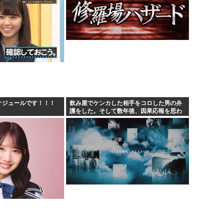
スケジュールです！！！
飲み屋でケンカした相手をコロした男の弁
護をした。そして数年後、因果応報を思わ
せる出来事が…