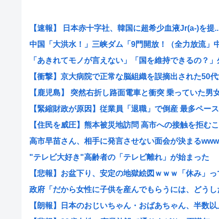
【速報】 日本赤十字社、韓国に超希少血液Jr(a-)を提..
中国「大洪水！」三峡ダム「9門開放！（全力放流」中国
「あきれてモノが言えない」「国を維持できるの？」外国
【衝撃】京大病院で正常な脳組織を誤摘出された50代女
【鹿児島】 突然右折し路面電車と衝突 乗っていた男女3人
【緊縮財政が原因】従業員「退職」で倒産 最多ペース
【住民を威圧】熊本被災地訪問 高市への接触を拒むこの
高市早苗さん、相手に発言させない面会が決まるwww
"テレビ大好き"高齢者の「テレビ離れ」が始まった
【悲報】お盆下り、安定の地獄絵図ｗｗｗ「休み」って何
政府「だから女性に子供を産んでもらうには、どうしたら
【朗報】日本のおじいちゃん・おばあちゃん、半数以上が