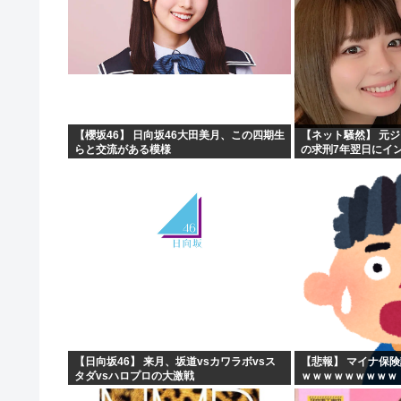
【櫻坂46】 日向坂46大田美月、この四期生
【ネット騒然】 元
らと交流がある模様
の求刑7年翌日にイ
ガチでヤバすぎる…
【日向坂46】 来月、坂道vsカワラボvsス
【悲報】 マイナ保
タダvsハロプロの大激戦
ｗｗｗｗｗｗｗｗｗ