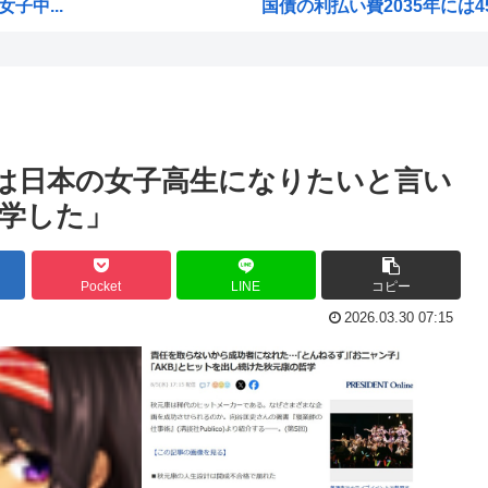
子中...
国債の利払い費2035年には
から...
「アキバ冥途戦争」「アポカリ
【高市PV動画】被災者から首
韓国人「過去のW杯で韓国代表
全崩...
旧安倍派、高市の重用により復
は日本の女子高生になりたいと言い
み ...
韓国人「日本メディアが200
学した」
福岡県議会「みかじめ料」自民
大人気声優水瀬いのりさんの
Pocket
LINE
コピー
15歳少女に性的暴行した5
2026.03.30 07:15
【海外の反応】 アルゼンチン協
ジャンポケ斉藤の弁護士「ロケ
「飯塚幸三は上級国民だから逮
前
ジョジョ3部のスタンド、パ
員の...
高市早苗が全裸でガニ股オ●ニー