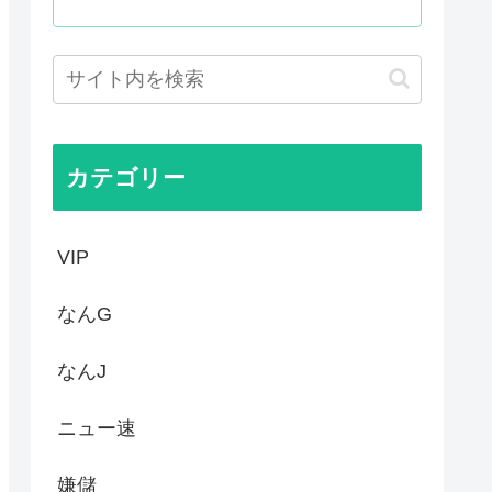
だ！」 英高級紙も驚愕した極...
ので痛みは感じませんよ」医者...
クに新施設誕生へ 「風の谷の...
様
カテゴリー
VIP
なんG
なんJ
ニュー速
嫌儲