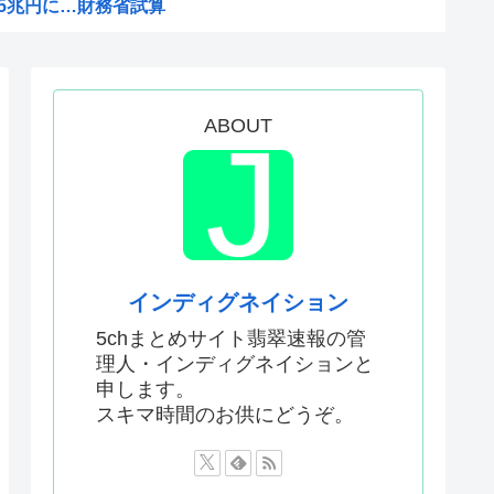
45兆円に…財務省試算
プスホテル」「ゾンサガ」←こ...
相「全部が全部ありがたかった...
がドーピング検査をすり抜ける...
ABOUT
権へ！ 「萩生田幹事長」案が...
2年ワールドカップ韓国準決勝...
党県議団の幹部から約2000...
X乗っ取り事件、いまだに未解決
4歳、明らかにケンモメン
インディグネイション
会、FIFA会長に確固たる...
5chまとめサイト翡翠速報の管
理人・インディグネイションと
バスには運転手いた。常識的に...
申します。
捕されない」は間違いだった…...
スキマ時間のお供にどうぞ。
ワーが色々おかしいwww
してる動画 or 高市早苗...