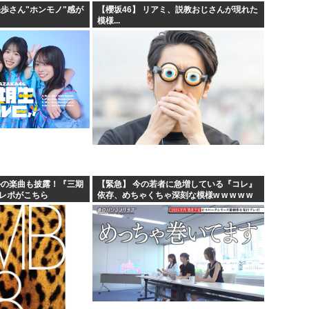
果歩さん"ホンモノ"感が
【櫻坂46】 リアミ、説教おじさんが現れた
模様...
かの楽曲も披露！『三期
【緊急】 今の若者に急増している『コレ』
のレポがこちら
依存、めちゃくちゃ深刻な模様w w w w w
w w w w w