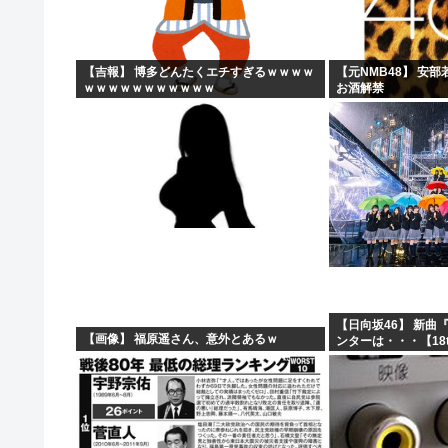
【吉報】 博多どんたくエチすぎるｗｗｗｗ
【元NMB48】 安
ｗｗｗｗｗｗｗｗｗｗｗ
お酒解禁
【日向坂46】 新曲
【画像】 福原遥さん、意外とあるｗ
ンターは・・・【18