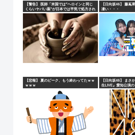
【警告】 医師「米国では”ヘロインと同じ
【日向坂46】 藤嶌
くらいヤバい薬”が日本では平気で処方され
凄い・・・
てる」
【悲報】 夏のピーク、もう終わってたｗｗ
【日向坂46】 まさ
ｗｗｗ
生LIVE』愛知公演