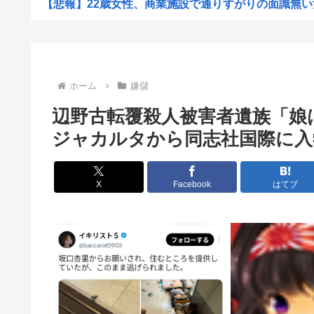
【悲報】22歳女性、商業施設で通りすがりの面識無い女
【悲報】日ハムファン「ソフトバンクが金の力で強過ぎる
【画像】橋本環奈超えの10000年美少女、見つかる
シカ「全部喰った」 祭り中止 | シカたない
ホーム
嫌儲
国連事務総長「お金がありません。このままでは国連が完
辺野古転覆殺人被害者遺族「娘
「非常に残念」高市総理と面会決定も…発言不可、握手の
ジャカルタから同志社国際に入
大阪の花火大会、民度がレベチwww
［社説］永住厳格化で外国人の定着意欲をそぐな
X
Facebook
はてブ
KーPOPアイドル、「BABYMONSTER」「ILLI...
【画像】久保πボインボイン
ドイツ、猛暑による死者が9600人に
【NASA開発】3,980円の冷感ポンチョ、-15℃の謳...
【悲報】わいの婚約者の実家、キチゲエすぎて破談寸
【イオンモール熊本】 一転して話が変わってくる「従業