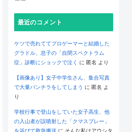
最近のコメント
ケツで売れててプロゲーマーと結婚した
グラドル、息子の「自閉スペクトラム
症」診断にショックで泣く
に
匿名
より
【画像あり】女子中学生さん、集合写真
で大量パンチラをしてしまう
に
匿名
よ
り
学校行事で登山をしていた女子高生、他
の入山者が誤噴射した「クマスプレー」
を浴びて救急搬送
に
そんな私はアウシタ