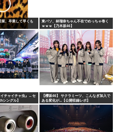
部若菜、卒業して早くも
東パソ、林瑠奈ちゃん不在でめっちゃ巻く
ｗｗｗ【乃木坂46】
『イチャイチャ虫』←セ
【櫻坂46】 サクラミーツ、こんなぎ加入で
thシングル】
ある変化が...【公開収録レポ】