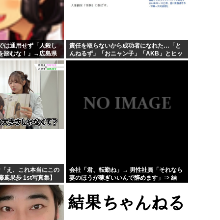
！」...
海外「日本人はなんて気高いん
...
海外「子宮頸部には神経がない
b...
【愛知・長久手市】ジブリパー
では通用せず「人殺し
責任を取らないから成功者になれた…「と
を踏むな！」→広島県
んねるず」「おニャン子」「AKB」とヒッ
ちいかわのモモンガ、逝く模
いんじゃ！」「ワシら
トを出し続けた秋元康の哲学！！！
お「え、これ本当にこの
会社「君、転勤ね」→ 男性社員「それなら
嶌果歩 1st写真集】
妻のほうが稼ぎいいんで辞めます」⇒ 結
果・・・