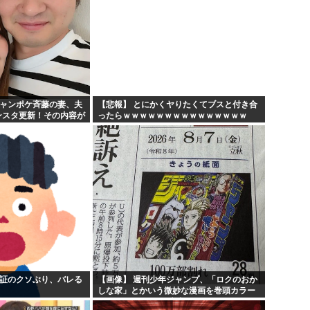
ジャンポケ斉藤の妻、夫
【悲報】 とにかくヤりたくてブスと付き合
ンスタ更新！その内容が
ったらｗｗｗｗｗｗｗｗｗｗｗｗｗｗｗ
険証のクソぶり、バレる
【画像】 週刊少年ジャンプ、「ロクのおか
しな家」とかいう微妙な漫画を巻頭カラー
にしたせいで100万部切る