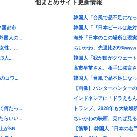
他まとめサイト更新情報
.
韓国人「台風で品不足になった
都市...
韓国人「『日本ビールは絶対に
人の...
海外「日本のこの場所は現実と
性、...
ちいかわ、先週比209%www
...
韓国人「我が国がクウェート戦
高市早苗さん、相手に発言さ
コワ...
韓国人「台風で品不足になった
【画像】ハンターハンターの新
インドネシアに「ドラえもん
だっ...
トランプ、2028年も大統領
いい...
ちいかわの映画、見れば見る
SN...
【衝撃】 韓国人「日本の名