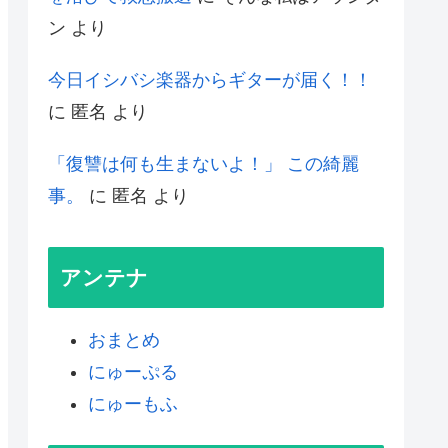
ン
より
今日イシバシ楽器からギターが届く！！
に
匿名
より
「復讐は何も生まないよ！」 この綺麗
事。
に
匿名
より
アンテナ
おまとめ
にゅーぷる
にゅーもふ