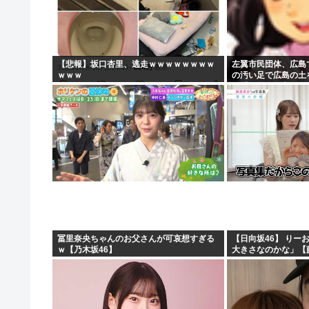
人んちで宅飲みワイ「ゴムある？」家主の女さん「はぁ？
世界のケイスケ・ホンダ「ラーメン700円は安すぎる！20
【悲報】人気アニメ「メイドインアビス」、主題歌にVTu
【悲報】坂口杏里、逃走ｗｗｗｗｗｗｗｗ
左翼市民団体、広島
ｗｗｗ
の汚い足で広島の土
【緊急高市速報】ガス警報器、受注停止。
民「お前らの方が汚
が広島県民じゃ」
冨里奈央ちゃんのお父さんが可哀想すぎる
【日向坂46】 りー
ｗ【乃木坂46】
大きさなのかな」【藤