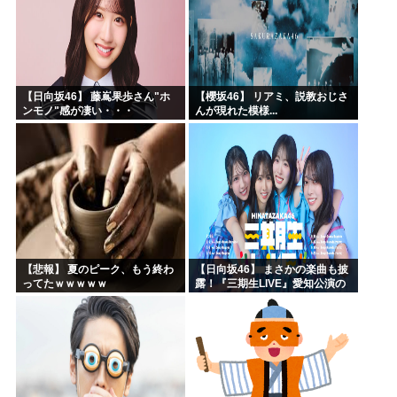
【日向坂46】 藤嶌果歩さん"ホ
【櫻坂46】 リアミ、説教おじさ
ンモノ"感が凄い・・・
んが現れた模様...
【悲報】 夏のピーク、もう終わ
【日向坂46】 まさかの楽曲も披
ってたｗｗｗｗｗ
露！『三期生LIVE』愛知公演の
レポがこちら