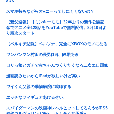
8DX
スマホ持ちながらオ●ニーってしにくくないの？
【親父速報】【ミンキーモモ】32年ぶりの新作公開記
念でアニメ全128話をYouTubeで無料配信。8月10日よ
り順次スタート
【ペルキチ悲報】ペルソナ、完全にXBOXのモノになる
ワンパンマン村田の長男(19)、限界突破
ロリっ娘とガチで赤ちゃんつくりたくなる二次エ口画像
漫画読みたいからiPadが欲しいけど高い…
ワイくん父親の動物病院に就職する
エッチなフィギュアあけるぞい、
スパイダーマンの映画神レベルヒットしてるんやがPS5
独占ウルヴァリンガチヒットしそうな予感へ