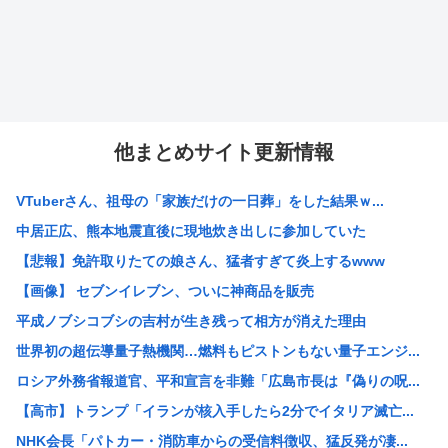
他まとめサイト更新情報
VTuberさん、祖母の「家族だけの一日葬」をした結果ｗ...
中居正広、熊本地震直後に現地炊き出しに参加していた
【悲報】免許取りたての娘さん、猛者すぎて炎上するwww
【画像】 セブンイレブン、ついに神商品を販売
平成ノブシコブシの吉村が生き残って相方が消えた理由
世界初の超伝導量子熱機関…燃料もピストンもない量子エンジ...
ロシア外務省報道官、平和宣言を非難「広島市長は『偽りの呪...
【高市】トランプ「イランが核入手したら2分でイタリア滅亡...
NHK会長「パトカー・消防車からの受信料徴収、猛反発が凄...