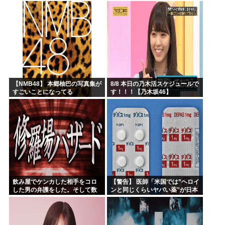
微妙な漫画を巻頭カラーにした
せいで100万部切る
【NMB48】 本郷柚巴の写真集が
8/8 本日の乃木活スケジュールで
すごいことになってる
す！！！【乃木坂46】
飲み屋でケンカした相手をコロ
【警告】 医師「米国では”ヘロイ
した男の弁護をした。そして数
ンと同じくらいヤバい薬”が日本
年後、因果応報を思わせる出来
では平気で処方されてる」
事が…