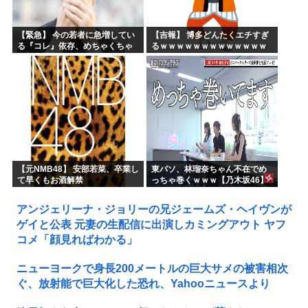
【緊急】 今の若者に急増してい
【吉報】 博多どんたくエチすぎ
る『コレ』依存、めちゃくちゃ
るｗｗｗｗｗｗｗｗｗｗｗｗｗ
深刻な模様w w w w w w w w w w
ｗｗ
【元NMB48】 安部若菜、卒業し
東パソ、林瑠奈ちゃん不在でめ
て早くもお酒解禁
っちゃ巻くｗｗｗ【乃木坂46】
アンジェリーナ・ジョリーの兄ジェームズ・ヘイヴンが
ゲイと公表 元妻の生配信に出演しカミングアウト ヤフ
コメ「顔見ればわかる」
ニューヨークで身長200メートルの巨大サメの被害相次
ぐ、放射能で巨大化した恐れ、Yahooニュースより