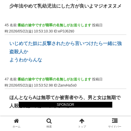
少年法やめて乳幼児法にした方が良いよマジオヌヌメ
45 名前:
番組の途中ですが翡翠の名無しがお送りします
投稿日
時:2026/05/22(金) 10:53:10.30
ID:eP3J62ti0
いじめてた奴に反撃されたから言いつけたら一緒に強
盗殺人か
ようわからんな
47 名前:
番組の途中ですが翡翠の名無しがお送りします
投稿日
時:2026/05/22(金) 10:53:52.98
ID:ZanvHa5s0
ほんとならAは無罪てか被害者やろ、男と女は無期で
SPONSOR
人殺した少年は10年くらいか
54 名前:
番組の途中ですが翡翠の名無しがお送りします
投稿日
ホーム
検索
トップ
サイドバー