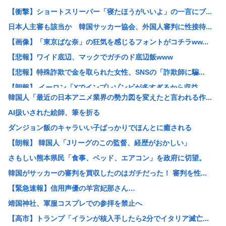
【衝撃】ショートスリーパー「寝たほうがいいよ」の一言にブ...
日本人主審も該当か 韓国サッカー協会、外国人審判に性接待...
【画像】「東京ばな奈」の狂気を感じるフォントがコチラww...
【悲報】ワイド底辺、マックでガチのド底辺飯www
【悲報】特殊詐欺で金を取られた女性、SNSの「詐欺師に騙...
【朗報】 イーロン「Xでインプレゾンビが多すぎるから収益...
韓国人「最近の日本アニメ業界の勢力図を変えたと言われる作...
【ブチギレ】ホリエモンが移民反対派の若者をガチ論破！スタ...
AI扱いされた絵師、筆を折る
【悲報】瀬戸環奈さん、中学時代のトラウマがヤバすぎる 【...
ダンジョン飯のキャラいい子ばっかりでほんとに癒される
【予想外】アメリカ人の白人女に先祖を聞いたら衝撃的なこと...
【朗報】 韓国人「Jリーグのこの監督、経歴がおかしい」
【悲報】堀大輔さん、寝る間も惜しんでレスバ祭りwww
さもしい熊本県民「食事、ベッド、エアコン」を政府に切望。
【悲報】佐藤二朗さん主演の「踊る」スピンオフ作品、結局撮...
韓国がサッカーの審判を買収したのはガチだった！ 審判を性...
【謎】女「43億円注文して……キャンセルっと！」←こいつ...
【緊急速報】信用声優の羊宮妃那さん…
【朗報】本田望結（ぼうけつ）の妹、育成大成功！！！！
靖国神社、軍服コスプレでの参拝を禁止へ
【衝撃】ロドリ、レアル入り目前から一転バルサ加入へ 4年...
【高市】トランプ「イランが核入手したら2分でイタリア滅亡...
【朗報】横浜F・マリノス三井寺眞、16歳4カ月5日で史上...