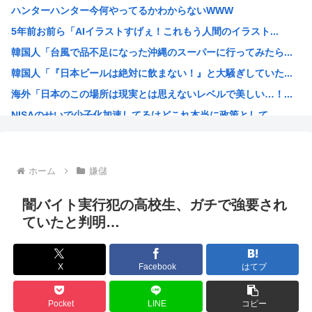
ハンターハンター今何やってるかわからないWWW
【悲報】佐倉綾音(32)、悠木碧（34）、早見沙織（35...
5年前お前ら「AIイラストすげぇ！これもう人間のイラスト...
【困惑】カルピス「原液を5倍に希釈してください」←意味が...
韓国人「台風で品不足になった沖縄のスーパーに行ってみたら...
【画像】NHKの素朴な女子アナが可愛すぎる
韓国人「『日本ビールは絶対に飲まない！』と大騒ぎしていた...
【朗報】仙台育英のチア、今年も爆乳ワキ見せ祭りがシコすぎ...
海外「日本のこの場所は現実とは思えないレベルで美しい…！...
【朗報】秋葉原、かつての活気が戻るwww
NISAのせいで少子化加速してるけどこれ本当に政策として...
柄の部分が息子スティック。1600年前の爪そうじ具をイギ...
女が100パーセント見てない漫画見つけたわ
高市早苗「袴田さんを犯人だと思ってないわよ！判決が到底承...
ホーム
嫌儲
【維新速報】副首都・大阪都「大阪万博の跡地を “お金持ち...
あのガンプラさん、投げ売りされる
闇バイト実行犯の高校生、ガチで強要され
農水省「食料自給率37%で過去最低」 肥料は輸入ほぼ10...
ていたと判明…
工学博士「国民が反中に染まっているから自民党は勝った
ちいかわ、先週比209%www
X
Facebook
はてブ
韓国人「我が国がクウェート戦で行った審判買収が本当に深刻...
高市早苗さん、相手に発言させない面会が決まるwww
Pocket
LINE
コピー