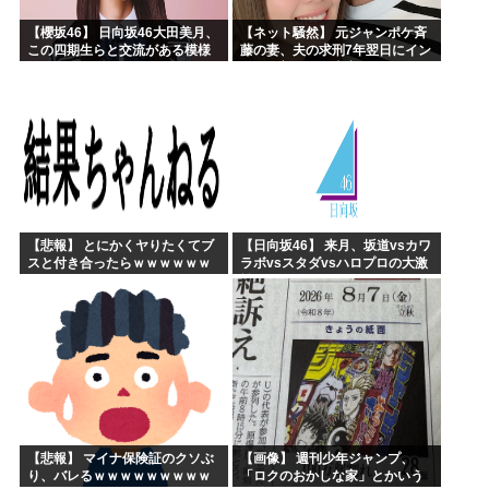
【櫻坂46】 日向坂46大田美月、
【ネット騒然】 元ジャンポケ斉
この四期生らと交流がある模様
藤の妻、夫の求刑7年翌日にイン
スタ更新！その内容がガチでヤ
バすぎる…
【悲報】 とにかくヤりたくてブ
【日向坂46】 来月、坂道vsカワ
スと付き合ったらｗｗｗｗｗｗ
ラボvsスタダvsハロプロの大激
ｗｗｗｗｗｗｗｗｗ
戦
【悲報】 マイナ保険証のクソぶ
【画像】 週刊少年ジャンプ、
り、バレるｗｗｗｗｗｗｗｗｗ
「ロクのおかしな家」とかいう