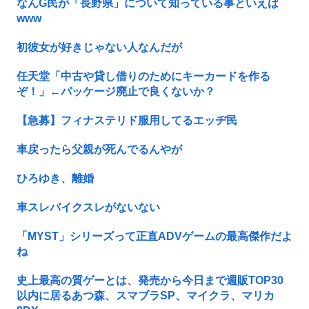
なんG民が「長野県」について知っている事といえば
www
初彼女が好きじゃない人なんだが
任天堂「中古や貸し借りのためにキーカードを作る
ぞ！」←パッケージ廃止で良くないか？
【急募】フィナステリド服用してるエッヂ民
車戻ったら父親が死んでるんやが
ひろゆき、離婚
車スレバイクスレがないない
「MYST」シリーズって正直ADVゲームの最高傑作だよ
ね
史上最高の質ゲーとは、発売から今日まで週販TOP30
以内に居るあつ森、スマブラSP、マイクラ、マリカ