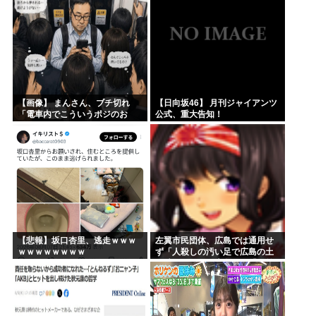
【画像】 まんさん、ブチ切れ
【日向坂46】 月刊ジャイアンツ
「電車内でこういうポジのお
公式、重大告知！
じ、ガチでイラネ」→
【悲報】坂口杏里、逃走ｗｗｗ
左翼市民団体、広島では通用せ
ｗｗｗｗｗｗｗｗ
ず「人殺しの汚い足で広島の土
を踏むな！」→広島県民「お前
らの方が汚いんじゃ！」「ワシ
らが広島県民じゃ」