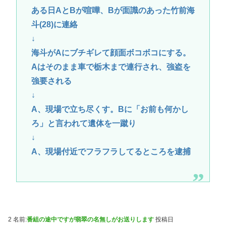
ある日AとBが喧嘩、Bが面識のあった竹前海
斗(28)に連絡
↓
海斗がAにブチギレて顔面ボコボコにする。
Aはそのまま車で栃木まで連行され、強盗を
強要される
↓
A、現場で立ち尽くす。Bに「お前も何かし
ろ」と言われて遺体を一蹴り
↓
A、現場付近でフラフラしてるところを逮捕
2 名前:
番組の途中ですが翡翠の名無しがお送りします
投稿日