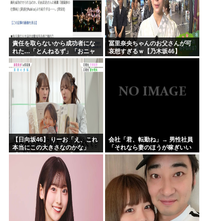
責任を取らないから成功者にな
冨里奈央ちゃんのお父さんが可
れた…「とんねるず」「おニャ
哀想すぎるｗ【乃木坂46】
ン子」「AKB」とヒットを出し
続けた秋元康の哲学！！！
【日向坂46】 りーお「え、これ
会社「君、転勤ね」→ 男性社員
本当にこの大きさなのかな」
「それなら妻のほうが稼ぎいい
【藤嶌果歩 1st写真集】
んで辞めます」⇒ 結果・・・