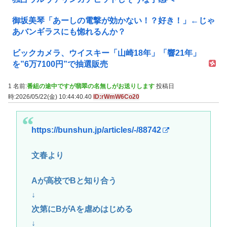
御坂美琴「あーしの電撃が効かない！？好き！」←じゃ
あバンギラスにも惚れるんか？
ビックカメラ、ウイスキー「山崎18年」「響21年」
を”6万7100円”で抽選販売
1 名前:
番組の途中ですが翡翠の名無しがお送りします
投稿日
時:2026/05/22(金) 10:44:40.40
ID:rWmW6Co20
https://bunshun.jp/articles/-/88742
文春より
Aが高校でBと知り合う
↓
次第にBがAを虐めはじめる
↓