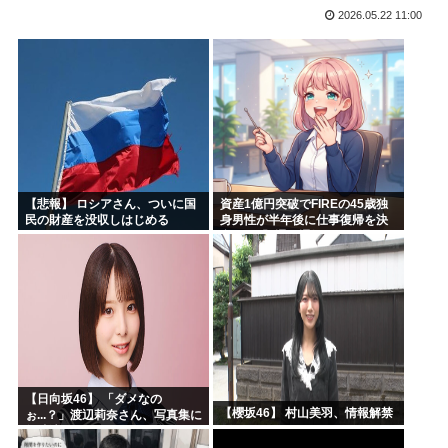
2026.05.22 11:00
韓国人「台風で品不足になった沖縄のスーパーに行ってみたら...
【画像】ハンターハンターの新能力「ムテキング」、ガチで最...
インドネシアに「ドラえもん」16人 日本アニメの影響浸透
トランプ、2028年も大統領続投を示唆
ちいかわの映画、見れば見るほど儲かってしまうwww
【衝撃】 韓国人「日本の名門女子校、漫画のままかよ」
【悲報】 ロシアさん、ついに国
資産1億円突破でFIREの45歳独
民の財産を没収しはじめる
身男性が半年後に仕事復帰を決
意した「1通の通知」
【日向坂46】 「ダメなの
【櫻坂46】 村山美羽、情報解禁
ぉ...？」渡辺莉奈さん、写真集に
興味津々