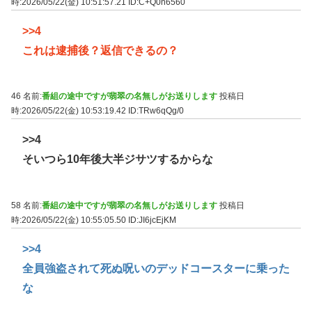
時:2026/05/22(金) 10:51:57.21
ID:C+Q0n6560
>>4
これは逮捕後？返信できるの？
46 名前:
番組の途中ですが翡翠の名無しがお送りします
投稿日
時:2026/05/22(金) 10:53:19.42
ID:TRw6qQg/0
>>4
そいつら10年後大半ジサツするからな
58 名前:
番組の途中ですが翡翠の名無しがお送りします
投稿日
時:2026/05/22(金) 10:55:05.50
ID:JI6jcEjKM
>>4
全員強盗されて死ぬ呪いのデッドコースターに乗った
な