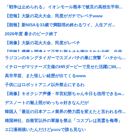
「戦争は止められる」 イオンモール熊本で被災の高校生平和...
【悲報】大阪の花火大会、民度がガチでレベチwww
【朗報】新NISAを33歳で満額埋め終わるワイ、人生アガ...
2026年度 暑さのピーク終了
【画像】大阪の花火大会、民度がレベチ
【悲報】腫瘍と間違えて正常な脳みそを摘出された女性、自発...
ラジコンのキングタイガーでスズメバチの巣に突撃「ハチから...
【悲報】大久保佳代子、100万円貢いだ“最後の恋愛”は「...
イチローがマリナーズ主催のHRダービーで見せた活躍にML...
【悲報】新NISA33歳で満額埋め終わるワイ人生アガリの...
高市早苗、また怪しい経歴が出てくるwww
【画像】道重さゆみのお乳wwwこれでパイズリされたら3秒...
子供にはロボットアニメ以外禁止にするわ
【画像】女子野球部員『星よつは』とかいうガチで可愛すぎる...
【画像】キオクシア声優・羊宮妃那ちゃん今日も信用できるw...
女球審、高校球児にキレられてしまうwww
デスノートの魅上照がめっちゃ好きなんだが
中居正広、熊本地震直後に現地炊き出しに参加していた
韓国人「最近の日本アニメ業界の勢力図を変えたと言われる作...
30歳で初めてできた彼女(32)が「どういう神経してたら...
靖国神社、自衛官以外の軍服を禁止「コスプレは英霊を侮辱」
【悲報】免許取りたての娘さん、猛者すぎて炎上するwww
エ口漫画描いたんだけどpixivで誰も見ない
【画像】 セブンイレブン、ついに神商品を販売