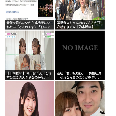
責任を取らないから成功者にな
冨里奈央ちゃんのお父さんが可
れた…「とんねるず」「おニャ
哀想すぎるｗ【乃木坂46】
ン子」「AKB」とヒットを出し
続けた秋元康の哲学！！！
【日向坂46】 りーお「え、これ
会社「君、転勤ね」→ 男性社員
本当にこの大きさなのかな」
「それなら妻のほうが稼ぎいい
【藤嶌果歩 1st写真集】
んで辞めます」⇒ 結果・・・