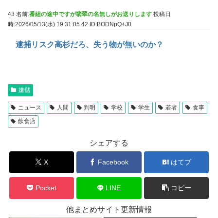
43 名前:
番組の途中ですが翡翠の名無しがお送りします
投稿日
時:2026/05/13(水) 19:31:05.42
ID:BODNpQ+J0
逮捕リスク高杉だろ、失う物が無いのか？
嫌儲
ニュース
人間
判明
学校
学生
若者
食事
飲食店
シェアする
X
Facebook
はてブ
Pocket
LINE
コピー
他まとめサイト更新情報