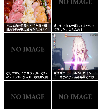
とある肉寿司屋さん「今日と明
誰でもできる仕事してるやつっ
日の予約が急に減ったんだけど
て死にたくならんの？
なんで！？」 → 最悪の原因が判
明して泣く・・・
なして君ら「テスラ」買わない
崩壊スターレイルのヒロイン、
の？モデル3なら300万程度で買
「三月なのか」高市早苗との接
える.コスパ最強車がここにある
点があまりにも多すぎる。もし
のに
かして早苗がモデル？