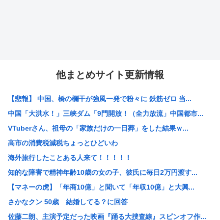
他まとめサイト更新情報
【悲報】 中国、橋の欄干が強風一発で粉々に 鉄筋ゼロ 当...
中国「大洪水！」三峡ダム「9門開放！（全力放流」中国都市...
VTuberさん、祖母の「家族だけの一日葬」をした結果ｗ...
高市の消費税減税ちょっとひどいわ
海外旅行したことある人来て！！！！！
知的な障害で精神年齢10歳の女の子、彼氏に毎日2万円渡す...
【マネーの虎】「年商10億」と聞いて「年収10億」と大興...
さかなクン 50歳 結婚してる？に回答
佐藤二朗、主演予定だった映画『踊る大捜査線』スピンオフ作...