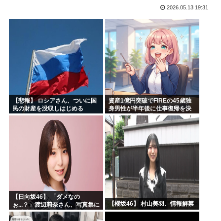
2026.05.13 19:31
高市早苗「袴田さんを犯人だと思ってないわよ！判決が到底承...
【維新速報】副首都・大阪都「大阪万博の跡地を “お金持ち...
あのガンプラさん、投げ売りされる
農水省「食料自給率37%で過去最低」 肥料は輸入ほぼ10...
工学博士「国民が反中に染まっているから自民党は勝った
ちいかわ、先週比209%www
【悲報】 ロシアさん、ついに国
資産1億円突破でFIREの45歳独
民の財産を没収しはじめる
身男性が半年後に仕事復帰を決
意した「1通の通知」
【日向坂46】 「ダメなの
【櫻坂46】 村山美羽、情報解禁
ぉ...？」渡辺莉奈さん、写真集に
興味津々