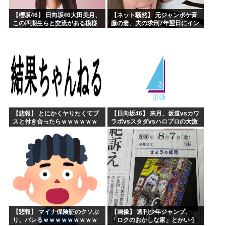
【櫻坂46】 日向坂46大田美月、
【ネット騒然】 元ジャンポケ斉
この四期生らと交流がある模様
藤の妻、夫の求刑7年翌日にイン
スタ更新！その内容がガチでヤ
バすぎる…
【悲報】 とにかくヤりたくてブ
【日向坂46】 来月、坂道vsカワ
スと付き合ったらｗｗｗｗｗｗ
ラボvsスタダvsハロプロの大激
ｗｗｗｗｗｗｗｗｗ
戦
【悲報】 マイナ保険証のクソぶ
【画像】 週刊少年ジャンプ、
り、バレるｗｗｗｗｗｗｗｗｗ
「ロクのおかしな家」とかいう