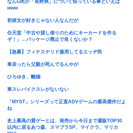
なんG民が「長野県」について知っている事といえば
www
初彼女が好きじゃない人なんだが
任天堂「中古や貸し借りのためにキーカードを作る
ぞ！」←パッケージ廃止で良くないか？
【急募】フィナステリド服用してるエッヂ民
車戻ったら父親が死んでるんやが
ひろゆき、離婚
車スレバイクスレがないない
「MYST」シリーズって正直ADVゲームの最高傑作だよ
ね
史上最高の質ゲーとは、発売から今日まで週販TOP30
以内に居るあつ森、スマブラSP、マイクラ、マリカ