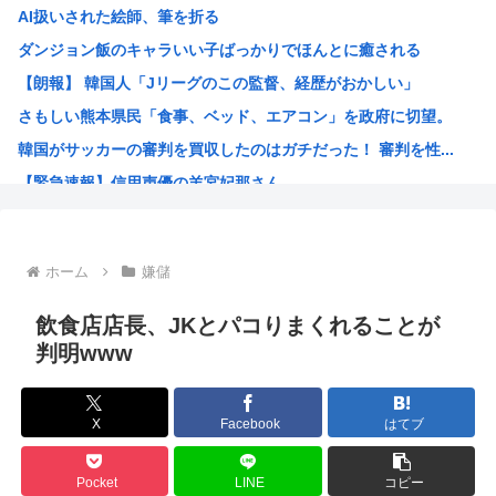
AI扱いされた絵師、筆を折る
平成ノブシコブシの吉村が生き残って相方が消えた理由
ダンジョン飯のキャラいい子ばっかりでほんとに癒される
世界初の超伝導量子熱機関…燃料もピストンもない量子エンジ...
【朗報】 韓国人「Jリーグのこの監督、経歴がおかしい」
ロシア外務省報道官、平和宣言を非難「広島市長は『偽りの呪...
さもしい熊本県民「食事、ベッド、エアコン」を政府に切望。
【高市】トランプ「イランが核入手したら2分でイタリア滅亡...
韓国がサッカーの審判を買収したのはガチだった！ 審判を性...
【画像】あのちゃん、上半身ほぼ裸でご乱心
【緊急速報】信用声優の羊宮妃那さん…
NHK会長「パトカー・消防車からの受信料徴収、猛反発が凄...
靖国神社、軍服コスプレでの参拝を禁止へ
【高市】トランプ「イランが核入手したら2分でイタリア滅亡...
ホーム
嫌儲
ハンターハンター今何やってるかわからないWWW
5年前お前ら「AIイラストすげぇ！これもう人間のイラスト...
飲食店店長、JKとパコりまくれることが
韓国人「台風で品不足になった沖縄のスーパーに行ってみたら...
判明www
韓国人「『日本ビールは絶対に飲まない！』と大騒ぎしていた...
海外「日本のこの場所は現実とは思えないレベルで美しい…！...
X
Facebook
はてブ
NISAのせいで少子化加速してるけどこれ本当に政策として...
女が100パーセント見てない漫画見つけたわ
Pocket
LINE
コピー