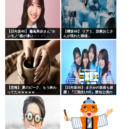
【日向坂46】 藤嶌果歩さん"ホ
【櫻坂46】 リアミ、説教おじさ
ンモノ"感が凄い・・・
んが現れた模様...
【悲報】 夏のピーク、もう終わ
【日向坂46】 まさかの楽曲も披
ってたｗｗｗｗｗ
露！『三期生LIVE』愛知公演の
レポがこちら