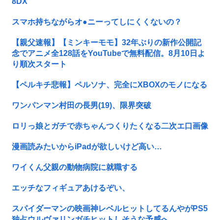
8DX
スマホ持ちながらオ●ニーってしにくくないの？
【親父速報】【ミンキーモモ】32年ぶりの新作公開記
念でアニメ全128話をYouTubeで無料配信。8月10日よ
り順次スタート
【ペルキチ悲報】ペルソナ、完全にXBOXのモノになる
ワンパンマン村田の長男(19)、限界突破
ロリっ娘とガチで赤ちゃんつくりたくなる二次エ口画像
漫画読みたいからiPadが欲しいけど高い…
ワイくん父親の動物病院に就職する
エッチなフィギュアあけるぞい、
スパイダーマンの映画神レベルヒットしてるんやがPS5
独占ウルヴァリンガチヒットしそうな予感へ