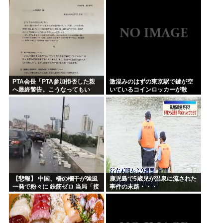
PTA会長「PTA参加拒否した親
激混みのはずの東京駅で鍵が空
へ最終警告。こうなってもい
いているコインロッカーが散
い？」
見、「ラッキー」と思って中を
確認してみると……
【悲報】 中国、橋の欄干が強風
鹿児島で5歳児が温泉に流された
一発で粉々に 鉄筋ゼロ 当局「接
事件の末路・・・
着剤でくっつけただけ」「正常
で、品質問題はない」