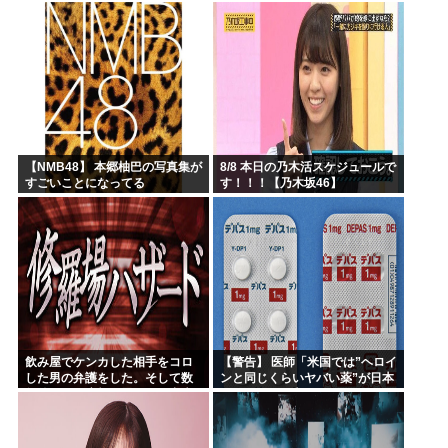
微妙な漫画を巻頭カラーにした
せいで100万部切る
【NMB48】 本郷柚巴の写真集が
8/8 本日の乃木活スケジュールで
すごいことになってる
す！！！【乃木坂46】
飲み屋でケンカした相手をコロ
【警告】 医師「米国では”ヘロイ
した男の弁護をした。そして数
ンと同じくらいヤバい薬”が日本
年後、因果応報を思わせる出来
では平気で処方されてる」
事が…