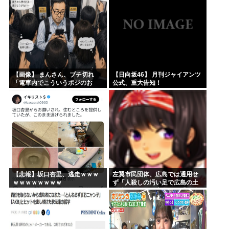
【画像】 まんさん、ブチ切れ
【日向坂46】 月刊ジャイアンツ
「電車内でこういうポジのお
公式、重大告知！
じ、ガチでイラネ」→
【悲報】坂口杏里、逃走ｗｗｗ
左翼市民団体、広島では通用せ
ｗｗｗｗｗｗｗｗ
ず「人殺しの汚い足で広島の土
を踏むな！」→広島県民「お前
らの方が汚いんじゃ！」「ワシ
らが広島県民じゃ」