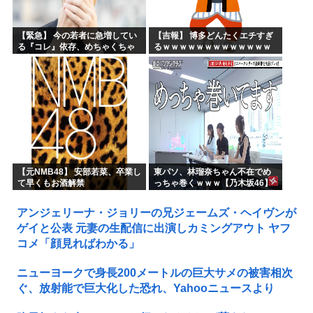
【緊急】 今の若者に急増してい
【吉報】 博多どんたくエチすぎ
る『コレ』依存、めちゃくちゃ
るｗｗｗｗｗｗｗｗｗｗｗｗｗ
深刻な模様w w w w w w w w w w
ｗｗ
【元NMB48】 安部若菜、卒業し
東パソ、林瑠奈ちゃん不在でめ
て早くもお酒解禁
っちゃ巻くｗｗｗ【乃木坂46】
アンジェリーナ・ジョリーの兄ジェームズ・ヘイヴンが
ゲイと公表 元妻の生配信に出演しカミングアウト ヤフ
コメ「顔見ればわかる」
ニューヨークで身長200メートルの巨大サメの被害相次
ぐ、放射能で巨大化した恐れ、Yahooニュースより