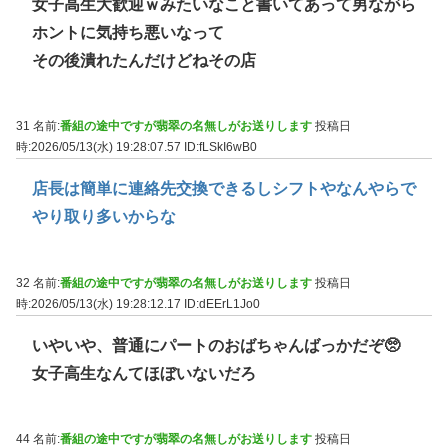
女子高生大歓迎ｗみたいなこと書いてあって男ながら
ホントに気持ち悪いなって
その後潰れたんだけどねその店
31 名前:
番組の途中ですが翡翠の名無しがお送りします
投稿日
時:2026/05/13(水) 19:28:07.57
ID:fLSkI6wB0
店長は簡単に連絡先交換できるしシフトやなんやらで
やり取り多いからな
32 名前:
番組の途中ですが翡翠の名無しがお送りします
投稿日
時:2026/05/13(水) 19:28:12.17
ID:dEErL1Jo0
いやいや、普通にパートのおばちゃんばっかだぞ🥺
女子高生なんてほぼいないだろ
44 名前:
番組の途中ですが翡翠の名無しがお送りします
投稿日