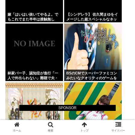
嫁「はいはい抜いてやるよ。で
【シンデレラ】 佐久間まゆをイ
もこれでまた半年は接触無し
メージした超スペシャルなネッ
な」 暗黙のこれツラ過ぎるだろ
クレスが登場する件について
林家パー子、認知症が進行「一
BSのCMでスーパーファミコン
人で外出られない」難聴で夫・
みたいなクオリティのゲームを
ペーと「筆談」…自宅全焼から
8000円ぐらいで売ってるでしょ
約1年
SPONSOR
ホーム
検索
トップ
サイドバー
テレビアニメ第2期「烈日の黄金
K-POPアイドル、エヴァのプラ