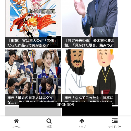
が？」→ 階猛氏「
【衝撃】 実は主人公が「悪側」
【特定外来生物】 鈴木憲和農水
だった作品って何がある？
相、「見かけた場合、踏みつぶ
す等捕殺をお願いします」投稿
が反響
海外「最近の日本人はエグイ
海外「なんてこった！」日本に
な…」 美し過ぎる日本の夫婦が
対してカトリック教会が発した
SPONSOR
W杯で世界に見つかってしまう
声明に海外からコメントが殺到
中
ホーム
検索
トップ
サイドバー