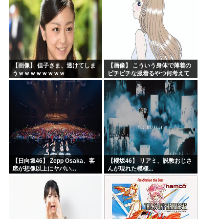
【画像】 佳子さま、透けてしま
【画像】 こういう身体で薄着の
うｗｗｗｗｗｗｗｗ
ピチピチな服着るやつ何考えて
るんだよ
【日向坂46】 Zepp Osaka、客
【櫻坂46】 リアミ、説教おじさ
席が想像以上にヤバい…
んが現れた模様...