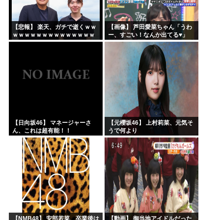
【悲報】 楽天、ガチで逝くｗｗ
【画像】 芦田愛菜ちゃん「うわ
ｗｗｗｗｗｗｗｗｗｗｗｗｗｗ
ー、すごい！なんか出てる♥」
ｗｗｗｗ
【日向坂46】 マネージャーさ
【元櫻坂46】 上村莉菜、元気そ
ん、これは超有能！！
うで何より
【NMB48】 安部若菜、卒業後は
【動画】 御当地アイドルだった