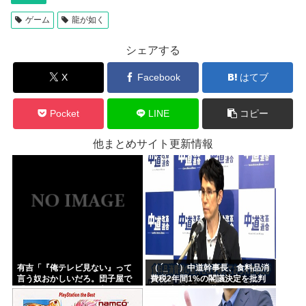
ゲーム
龍が如く
シェアする
X
Facebook
はてブ
Pocket
LINE
コピー
他まとめサイト更新情報
有吉「『俺テレビ見ない』って
（ ´_ゝ`）中道幹事長、食料品消
言う奴おかしいだろ。団子屋で
費税2年間1%の閣議決定を批判
『団子食べない』って言うか？
→ 記者「中道改革連合は食料品
こっちは芸人だぞ」
消費税ゼロを公約に掲げていた