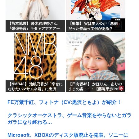
【熊本地震】 鈴木紗理奈さん、
【衝撃】 実は主人公が「悪側」
『爆弾発言』キタァアアアアー
だった作品って何がある？
ーーーーー！！
【NMB48】 池帆乃香が「幸せに
【日向坂46】 かほりん、ありの
なりたいマサムネ君」に出演
ままの姿・・・【藤嶌果歩1st写
真集】
FE万紫千紅、フォトナ（CV:黒沢ともよ）が紹介！
クラシックオーケストラ、ゲーム音楽をやらないとガラ
ガラになり終わる…
Microsoft、XBOXのディスク版廃止を発表。ソニーに