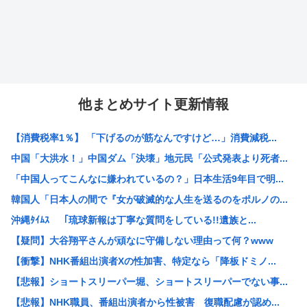
他まとめサイト更新情報
【消費税率1％】 「下げるのが筋なんですけど…」消費減税...
中国「大洪水！」中国ダム「決壊」地元民「公式発表より死者...
「中国人ってこんなに嫌われているの？」日本生活9年目で明...
韓国人「日本人の間で『女が破滅的な人生を送るのをポルノの...
沖縄ﾀｲﾑｽ 「琉球新報は丁寧な質問をしている!!遺族と...
【疑問】大谷翔平さんが頑なに守備しない理由って何？www
【衝撃】NHK番組出演者Xの性加害、特定なら「降板ドミノ...
【悲報】ショートスリーパー堀、ショートスリーパーでない事...
【悲報】NHK職員、番組出演者から性被害 復職配慮が認め...