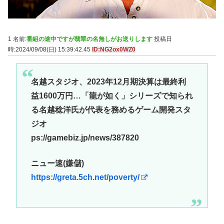
1 名前:
番組の途中ですが翡翠の名無しがお送りします
投稿日
時:2024/09/08(日) 15:39:42.45
ID:NG2ox0WZ0
名越スタジオ、2023年12月期決算は最終利
益1600万円…「龍が如く」シリーズで知られ
る名越稔洋氏が代表を務めるゲーム開発スタ
ジオ
ps://gamebiz.jp/news/387820
ニュー速(嫌儲)
https://greta.5ch.net/poverty/