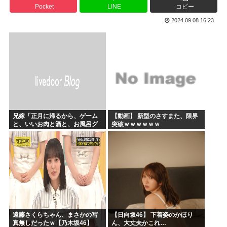
Pocket
LINE
コピー
かのかりとかいう誰が見てるのか謎の漫画www
2024.09.08 16:23
原爆投下81年
海外「全部日本の真似だったのか…」 日本の普通のテレビ番...
海外「まるでトランプ」FIFAがW杯開催都市と結んだ約束...
7時間かけて描いたHな糸会がこちら
Win95開発者「日本でITが3Kと呼ばれるのは企業が根...
兄嫁「正月に帰るから、ゲーム
【動画】 新型のさすまた、限界
と、いいお肉と酒と、お風呂グ
突破ｗｗｗｗｗｗ
ッズの準備しとけよ」寝起きの
私「知るかボケ」兄嫁「キィィ
ィィー！！！！」私「あ…」
遠藤さくらちゃん、まさかの写
【日向坂46】 下着姿のかほり
真無しだったｗ【乃木坂46】
ん、大丈夫かこれ…