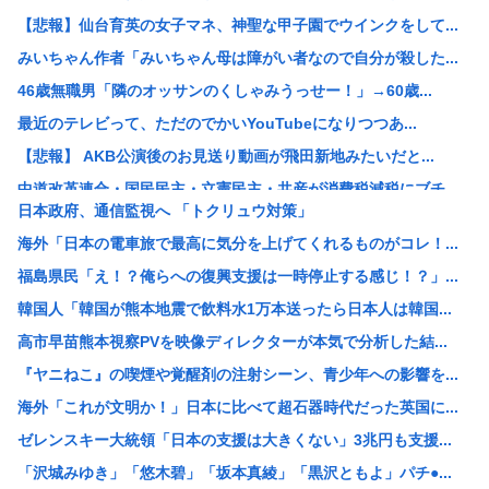
【悲報】仙台育英の女子マネ、神聖な甲子園でウインクをして...
みいちゃん作者「みいちゃん母は障がい者なので自分が殺した...
46歳無職男「隣のオッサンのくしゃみうっせー！」→60歳...
最近のテレビって、ただのでかいYouTubeになりつつあ...
【悲報】 AKB公演後のお見送り動画が飛田新地みたいだと...
中道改革連合・国民民主・立憲民主・共産が消費税減税にブチ...
日本政府、通信監視へ 「トクリュウ対策」
中国「アメリカさぁ、調子乗ってるからお前らが頼ってる軍用...
海外「日本の電車旅で最高に気分を上げてくれるものがコレ！...
韓国人の対日好感度が過去最高に、「ノージャパン」は終わっ...
福島県民「え！？俺らへの復興支援は一時停止する感じ！？」...
【画像】元ジャンポケ・斉藤慎二被告の妻・瀬戸サオリがイン...
韓国人「韓国が熊本地震で飲料水1万本送ったら日本人は韓国...
スペースX、株価大暴落
高市早苗熊本視察PVを映像ディレクターが本気で分析した結...
柳葉敏郎の代表作、「踊る大捜査線しかない」
『ヤニねこ』の喫煙や覚醒剤の注射シーン、青少年への影響を...
産経新聞、東北で新聞発行休止へ
海外「これが文明か！」日本に比べて超石器時代だった英国に...
【衝撃】JKの従姉妹が泊まりに来た結果www
ゼレンスキー大統領「日本の支援は大きくない」3兆円も支援...
【速報】なぜか読める画像が発見されるwww
「沢城みゆき」「悠木碧」「坂本真綾」「黒沢ともよ」パチ●...
【衝撃】清水アキラさんの息子・清水良太郎さん死去で落語家...