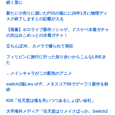
続く形に
新たに小売りに届いたPS5の箱にに28年1月に物理ディ
スク終了しますとの記載が入る
【画像】ホロライブ新作ソシャゲ、ドスケベ水着ガチャ
の次はみこめっとの水着ガチャ！
立ちんぼJK、カメラで撮られて発狂
フィリピンに旅行に行った知り合いからこんなLINEき
た
←メインキャラがこの配色のアニメ
switch2版Lies of P、メタスコア86でゲーフリ新作を粉
砕
IGN「任天堂は魂を失いつつあるしょぼい会社」
大手海外メディア「任天堂はリメイクばっか。Switch2