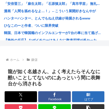
「安倍晋三」「麻生太郎」「石原慎太郎」「高市早苗」 無礼...
【困惑】ミセスグリーンアップルさんってもう落ち目なんか？...
漫画「人間を舐めるなよ…！」←こういう展開好きなんやが
特定外来カミキリムシに1匹300円の賞金をかけた高崎市、...
ハンターハンター、とんでもねえ伏線が発掘されるwww
【朗報】 消費減税、閣議決定 来年4月から2年間1％に
ひなこのーと作者、ついに限界突破
まんさん被災地に手作りおにぎりを出荷www
韓国、日本で韓国籍のインフルエンサーが7台の車に当て逃げ...
毎年恒例の中国大洪水。湖北省秭帰県の現在の様子がこちら
【海外の反応】 なぜイチローはあんなに敬遠四球が多かった...
不同意性交罪の影響で日本でのレ●プ認知件数爆増www
割とマジで年収400以下の人ってどう暮らしてるの？この人...
露悪系アニメ、次なるステージへ
ホーム
嫌儲
「ムクゲェジ漫画」ガチでリアルだったwww
【原爆の日】へいわをかえせ
龍が如く名越さん、よく考えたらそんなに
みい山、あんだけ騒ぎになってるのに未だにどこのメディアも...
酷いことしてないのにあっという間に表舞
台から消される
週刊少年ジャンプ、発行部数100万部割れwww
日本人「うちの犬、たまたまついてきた八百屋で一目惚れした...
【画像】広島市長のスピーチを聞いてる時の高市早苗の顔ww...
X
Facebook
はてブ
【雑誌】かつて650万部を誇った「週刊少年ジャンプ」、発...