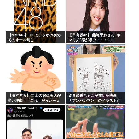
【NMB48】 TIFでまさかの初め
【日向坂46】 藤嶌果歩さん"ホ
てのオール無し
ンモノ"感が凄い・・・
【凄すぎる】 力士の嫁に美人が
賀喜遥香ちゃんが描いた映画
多い理由→「これ」だったｗｗ
「アンパンマン」のイラストが
ｗｗｗｗｗ
上手すぎる！！！【乃木坂46】