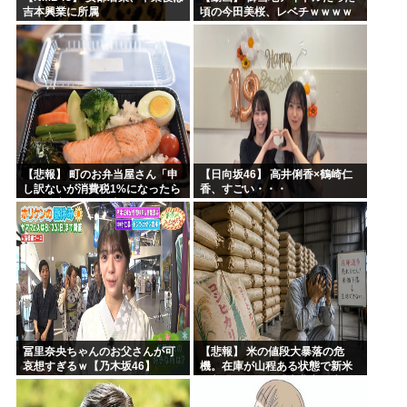
吉本興業に所属
頃の今田美桜、レベチｗｗｗｗ
ｗｗｗｗｗｗｗｗｗｗｗｗｗｗ
【悲報】 町のお弁当屋さん「申
【日向坂46】 高井俐香×鶴崎仁
し訳ないが消費税1%になったら
香、すごい・・・
その分商品代を値上げするわ」
冨里奈央ちゃんのお父さんが可
【悲報】 米の値段大暴落の危
哀想すぎるｗ【乃木坂46】
機。在庫が山程ある状態で新米
の収穫始まる。「米農家が生活
できない」