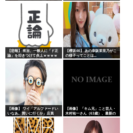
【悲報】 有吉、一般人に「ド正
【櫻坂46】 あの幸阪茉里乃がこ
論」を叩きつけて炎上ｗｗｗｗ
の様子ってことは...
ｗｗｗｗ
【画像】 ワイ「アルファードい
【画像】 「キム兄」こと芸人・
いなあ。買いに行くか」店員
木村祐一さん（63歳）、最新の
「ほいっ見積もりな！」ワイ
松本人志さんとのツーショット
「金額おかしくね？」←お前ら
が完全に別人だとネット騒然！
もそう思うよな？？？？？
「マジで誰かわからん」...