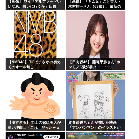
【画像】 ワイ「アルファードい
【画像】 「キム兄」こと芸人・
いなあ。買いに行くか」店員
木村祐一さん（63歳）、最新の
「ほいっ見積もりな！」ワイ
松本人志さんとのツーショット
「金額おかしくね？」←お前ら
が完全に別人だとネット騒然！
もそう思うよな？？？？？
「マジで誰かわからん」...
【NMB48】 TIFでまさかの初め
【日向坂46】 藤嶌果歩さん"ホ
てのオール無し
ンモノ"感が凄い・・・
【凄すぎる】 力士の嫁に美人が
賀喜遥香ちゃんが描いた映画
多い理由→「これ」だったｗｗ
「アンパンマン」のイラストが
ｗｗｗｗｗ
上手すぎる！！！【乃木坂46】