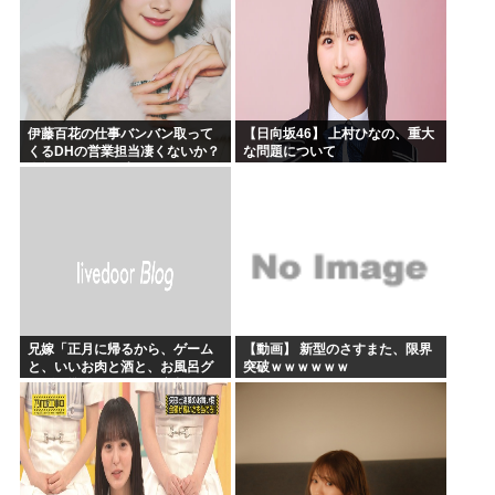
伊藤百花の仕事バンバン取って
【日向坂46】 上村ひなの、重大
くるDHの営業担当凄くないか？
な問題について
今年のボーナス凄いことになり
そう！！【AKB48いともも】
兄嫁「正月に帰るから、ゲーム
【動画】 新型のさすまた、限界
と、いいお肉と酒と、お風呂グ
突破ｗｗｗｗｗｗ
ッズの準備しとけよ」寝起きの
私「知るかボケ」兄嫁「キィィ
ィィー！！！！」私「あ…」