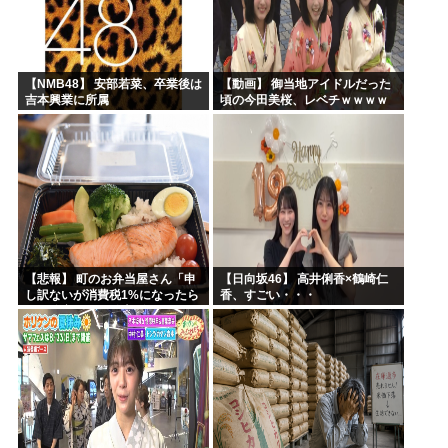
【NMB48】 安部若菜、卒業後は
【動画】 御当地アイドルだった
吉本興業に所属
頃の今田美桜、レベチｗｗｗｗ
ｗｗｗｗｗｗｗｗｗｗｗｗｗｗ
【悲報】 町のお弁当屋さん「申
【日向坂46】 高井俐香×鶴崎仁
し訳ないが消費税1%になったら
香、すごい・・・
その分商品代を値上げするわ」