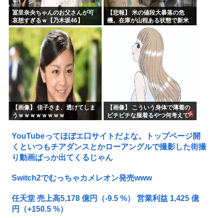
冨里奈央ちゃんのお父さんが可
【悲報】 米の値段大暴落の危
哀想すぎるｗ【乃木坂46】
機。在庫が山程ある状態で新米
の収穫始まる。「米農家が生活
できない」
【画像】 佳子さま、透けてしま
【画像】 こういう身体で薄着の
うｗｗｗｗｗｗｗｗ
ピチピチな服着るやつ何考えて
るんだよ
YouTubeってほぼエ口サイトだよな。トップページ開
くといつもチアダンスとかローアングルで撮影した街撮
り動画ばっか出てくるじゃん
Switch2でむっちゃカメレオン発売www
任天堂 売上高5,178 億円（-9.5 %） 営業利益 1,425 億
円（+150.5 %）