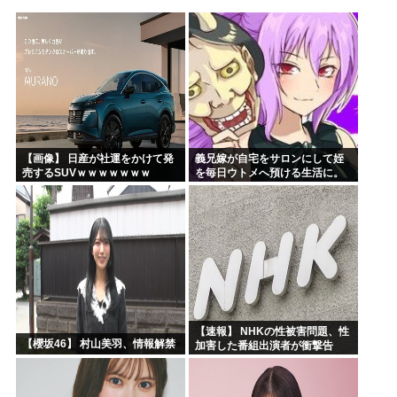
「沢城みゆき」「悠木碧」「坂本真綾」「黒沢ともよ」パチ●...
「安倍晋三」「麻生太郎」「石原慎太郎」「高市早苗」 無礼...
漫画「人間を舐めるなよ…！」←こういう展開好きなんやが
ハンターハンター、とんでもねえ伏線が発掘されるwww
ひなこのーと作者、ついに限界突破
韓国、日本で韓国籍のインフルエンサーが7台の車に当て逃げ...
【画像】 日産が社運をかけて発
義兄嫁が自宅をサロンにして姪
売するSUVｗｗｗｗｗｗｗ
を毎日ウトメへ預ける生活に。
数年後、そのツケが一気に回っ
てきて…
【速報】 NHKの性被害問題、性
【櫻坂46】 村山美羽、情報解禁
加害した番組出演者が衝撃告
白！