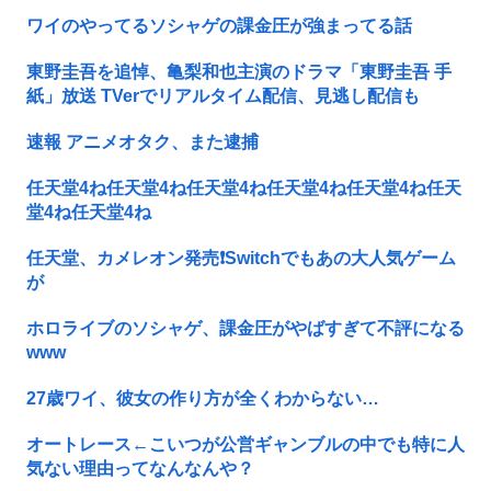
ワイのやってるソシャゲの課金圧が強まってる話
東野圭吾を追悼、亀梨和也主演のドラマ「東野圭吾 手
紙」放送 TVerでリアルタイム配信、見逃し配信も
速報 アニメオタク、また逮捕
任天堂4ね任天堂4ね任天堂4ね任天堂4ね任天堂4ね任天
堂4ね任天堂4ね
任天堂、カメレオン発売❗Switchでもあの大人気ゲーム
が
ホロライブのソシャゲ、課金圧がやばすぎて不評になる
www
27歳ワイ、彼女の作り方が全くわからない…
オートレース←こいつが公営ギャンブルの中でも特に人
気ない理由ってなんなんや？