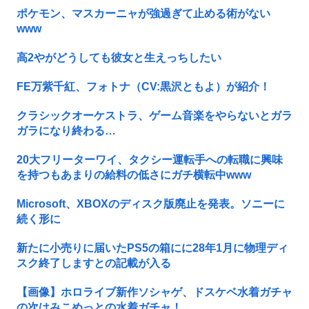
ポケモン、マスカーニャが強過ぎて止める術がない
www
高2やがどうしても彼女と生えっちしたい
FE万紫千紅、フォトナ（CV:黒沢ともよ）が紹介！
クラシックオーケストラ、ゲーム音楽をやらないとガラ
ガラになり終わる…
20大フリーターワイ、タクシー運転手への転職に興味
を持つもあまりの給料の低さにガチ横転中www
Microsoft、XBOXのディスク版廃止を発表。ソニーに
続く形に
新たに小売りに届いたPS5の箱にに28年1月に物理ディ
スク終了しますとの記載が入る
【画像】ホロライブ新作ソシャゲ、ドスケベ水着ガチャ
の次はみこめっとの水着ガチャ！