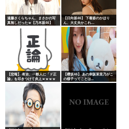
遠藤さくらちゃん、まさかの写
【日向坂46】 下着姿のかほり
真無しだったｗ【乃木坂46】
ん、大丈夫かこれ…
【悲報】 有吉、一般人に「ド正
【櫻坂46】 あの幸阪茉里乃がこ
論」を叩きつけて炎上ｗｗｗｗ
の様子ってことは...
ｗｗｗｗ