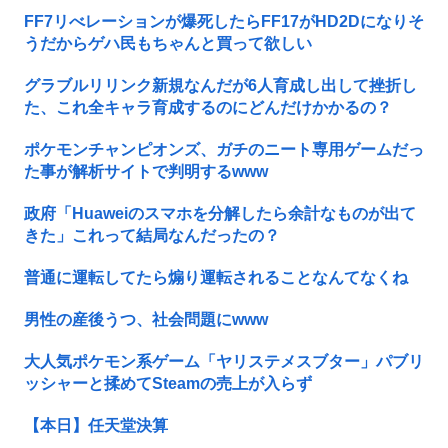
FF7リべレーションが爆死したらFF17がHD2Dになりそ
うだからゲハ民もちゃんと買って欲しい
グラブルリリンク新規なんだが6人育成し出して挫折し
た、これ全キャラ育成するのにどんだけかかるの？
ポケモンチャンピオンズ、ガチのニート専用ゲームだっ
た事が解析サイトで判明するwww
政府「Huaweiのスマホを分解したら余計なものが出て
きた」これって結局なんだったの？
普通に運転してたら煽り運転されることなんてなくね
男性の産後うつ、社会問題にwww
大人気ポケモン系ゲーム「ヤリステメスブター」パブリ
ッシャーと揉めてSteamの売上が入らず
【本日】任天堂決算