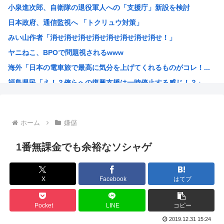
小泉進次郎、自衛隊の退役軍人への「支援庁」新設を検討
【画像】椎名林檎（38）「チュートリアル徳井と対談か…ち...
日本政府、通信監視へ 「トクリュウ対策」
【画像】木村沙織(39)の最新お●ぱいがガチでヤベえええ...
みい山作者「消せ消せ消せ消せ消せ消せ消せ消せ！」
今日ガストで胸糞悪いことがあった→…カップルとバトルして...
ヤニねこ、BPOで問題視されるwww
【画像】“ルフィ”強盗事件、幹部の男に懲役20年の有罪判...
海外「日本の電車旅で最高に気分を上げてくれるものがコレ！...
【悲報】医者「娘さん、ダウン症です」キラキラ女さん「人生...
福島県民「え！？俺らへの復興支援は一時停止する感じ！？」...
【動画あり】女性のみの冒険者パーティ、バルンブルンすぎて...
韓国人「韓国が熊本地震で飲料水1万本送ったら日本人は韓国...
ヤニねこさん、BPOが動く
ホーム
嫌儲
ガンダムSEEDの新台パチ●コ、またコケるwww
高市早苗熊本視察PVを映像ディレクターが本気で分析した結...
1番無課金でも余裕なソシャゲ
みいちゃんのモデルになった人は性格がいいらしい。
来週のハンターハンタータイソンとツベッパ王子TSK17に...
X
Facebook
はてブ
『ヤニねこ』の喫煙や覚醒剤の注射シーン、青少年への影響を...
海外「これが文明か！」日本に比べて超石器時代だった英国に...
Pocket
LINE
コピー
ゼレンスキー大統領「日本の支援は大きくない」3兆円も支援...
2019.12.31 15:24