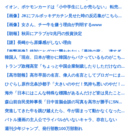
イオン、ポケモンカードは「小中学生にしか売らない」 転売...
【画像】JKにフルボッキデカチン見せた時の反応集がこちら...
【画像】女さん、チー牛を嫌う理由が判明するwww
【朗報】秋田にアラブが2兆円の投資決定
【謎】長崎から原爆感がしない理由
【衝撃画像】絶対にヒグマに襲われない「最強の家」、凄すぎ...
韓国人「現在、日本が密かに韓国からパクっているものがこち...
【消費税率1％】 「下げるのが筋なんですけど…」消費減税...
トランプ政権高官「ちょっと中国企業制裁したりしただけなの...
ワイ「どう見ても熟女AVのパッケージにしか見えん商品宣伝...
【高市朗報】高市早苗の名言、偉人の名言としてブロガーにま...
元ジャンポケ斉藤被告、懲役7年を求刑される
ひぐらし原作北条沙都子「大きいのやだ！気持ち悪いのやだ！...
AI活用すればするほど残業が増える現実
海外「日本にはこんな特殊な標識があるんだけど皆は見たこと...
中国「大洪水！」中国ダム「決壊」地元民「公式発表より死者...
森山前自民党幹事長「日中首脳会談の写真を高市が勝手にSN...
名古屋城本丸御殿の柱に修復不能な傷 「りょうじ」と「カイ...
突進してきた牛を跳び越えたら、牛が固まって動かなくなった...
【閲覧注意】元臆女キャバ嬢の首吊り自●配信、拡散されまく...
バトル漫画の主人公でライバルがいないキャラ、存在しない
【悲報】山里亮太さん、一般人のツイートに反撃開始www
週刊少年ジャンプ、発行部数100万部割れ
ゼレンスキー大統領、対日外交に不満か…大使らへ強化指示