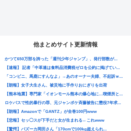
他まとめサイト更新情報
かつて650万部を誇った「週刊少年ジャンプ」、発行部数が...
【速報】 記者「中革連は食料品消費税ゼロを公約に掲げてい...
「コンビニ、馬鹿にすんなよ」→あのオーナー夫婦、不起訴ｗ...
【朗報】女子大生さん、被災地に手作りおにぎりを出荷
【熊本地震】専門家「イオンモール熊本の爆心地に…喫煙所と...
ロケバスで性的暴行の罪、元ジャンポケ斉藤被告に懲役7年求...
【朗報】Amazonで「GANTZ」が全巻100円www
【悲報】セッ◯スが下手だと女が生まれる←これwww
【驚愕】バズーカ岡田さん「170cmで100kg超えられ...