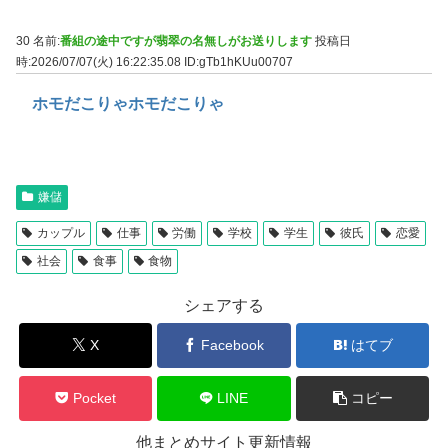
30 名前:
番組の途中ですが翡翠の名無しがお送りします
投稿日
時:2026/07/07(火) 16:22:35.08
ID:gTb1hKUu00707
ホモだこりゃホモだこりゃ
嫌儲
カップル
仕事
労働
学校
学生
彼氏
恋愛
社会
食事
食物
シェアする
X
Facebook
はてブ
Pocket
LINE
コピー
他まとめサイト更新情報