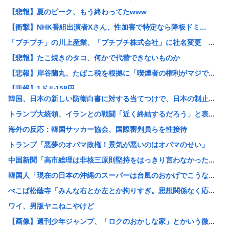
【悲報】夏のピーク、もう終わってたwww
【衝撃】NHK番組出演者Xさん、性加害で特定なら降板ドミ...
「プチプチ」の川上産業、「プチプチ株式会社」に社名変更 ...
【悲報】たこ焼きのタコ、何かで代替できないものか
【悲報】岸谷蘭丸、たばこ税を根拠に「喫煙者の権利がマジで...
【悲報】1ドル158円
韓国、日本の新しい防衛白書に対する当てつけで、日本の制止...
【悲報】夏のピーク、もう終わってた
トランプ大統領、イランとの戦闘「近く終結するだろう」と表...
カズレーザー、車の任意保険を巡り持論「強制しろよ！」「保...
海外の反応：韓国サッカー協会、国際審判員らを性接待
【画像】美人ママ、息子との入浴中の画像が流出した結果・・...
トランプ「悪夢のオバマ政権！景気が悪いのはオバマのせい」
江戸時代から続く「邪馬台国論争」最前線！ 最新研究で見え...
中国新聞「高市総理は非核三原則堅持をはっきり言わなかった...
【熊本地震】共産党・寺本けんた「災害募金に関するデマを流...
韓国人「現在の日本の沖縄のスーパーは台風のおかげでこうな...
【討論】オタク「パソコン自作できます」DQN「自分で車や...
ぺこぱ松蔭寺「みんな右とか左とか拘りすぎ。思想関係なく応...
みい山の亜月ねねさん、障がい者差別漫画で2億稼いでいた模...
ワイ、男版ヤニねこやけど
【画像】俺たちの姫、佳子さまのお気に入りのドレスがこちら...
【画像】週刊少年ジャンプ、「ロクのおかしな家」とかいう微...
エヌビディア、次期モデルから搭載メモリを半減させると発表...