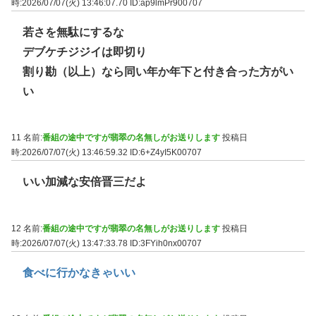
時:2026/07/07(火) 13:46:07.70
ID:ap9lmPr900707
若さを無駄にするな
デブケチジジイは即切り
割り勘（以上）なら同い年か年下と付き合った方がい
い
11 名前:
番組の途中ですが翡翠の名無しがお送りします
投稿日
時:2026/07/07(火) 13:46:59.32
ID:6+Z4yI5K00707
いい加減な安倍晋三だよ
12 名前:
番組の途中ですが翡翠の名無しがお送りします
投稿日
時:2026/07/07(火) 13:47:33.78
ID:3FYih0nx00707
食べに行かなきゃいい