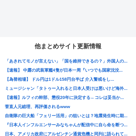
他まとめサイト更新情報
「あきれてモノが言えない」「国を維持できるの？」外国人の...
【速報】 中露の武装軍艦4隻が日本一周『いつでも国家沈没...
【為替相場】 ドル円は1ドル158円台半ば 介入警戒をし...
ミュージシャン「タトゥー入れると日本人受けは悪いけど海外...
【速報】ルフィの幹部、懲役20年に決定する←コレは妥当か...
菅直人元総理、再評価されるwww
自衛隊の巨大船「フェリー活用」の狙いとは？地震発生時に期...
『日本人インフルエンサーみなちゃんが配信中に自ら命を断つ...
日本、アメリカ政府にアルゼンチン通貨危機と同列に語られて...