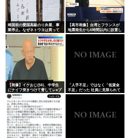
靖国前の愛国高級のり弁屋、事
【高市画像】台湾とフランスが
業停止。なぜネトウヨは買って
地震発生から6時間以内に設置し
あげなかったの？
た避難所がこれwww
【画像】イケおじ(56)、中学生
「人手不足」ではなく「低賃金
にナイフ突きつけて脅してレ●プ
不足」だった 社員に見限られて
www
次々と倒産する企業が過去最多
給与アップが大嘘の現実