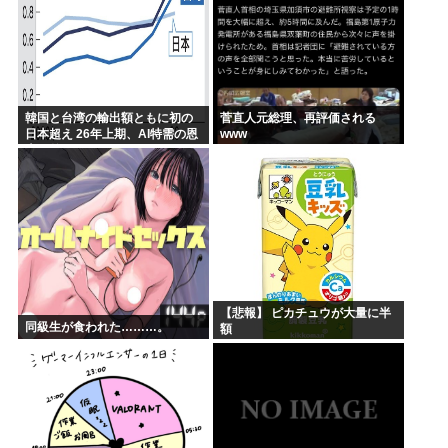
韓国と台湾の輸出額ともに初の
菅直人元総理、再評価される
日本超え 26年上期、AI特需の恩
www
恵で差
【悲報】 ピカチュウが大量に半
同級生が食われた………。
額