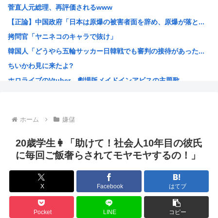
菅直人元総理、再評価されるwww
【自民統一の広報紙】産経新聞 東北での発行休止へ
【正論】中国政府「日本は原爆の被害者面を辞め、原爆が落と...
ヨーロッパが中国製メガソーラーを締め出しｗｗｗ
拷問官「ヤニネコのキャラで抜け」
【NHK激震】職員への性被害を公表…番組出演者Xは事実上...
韓国人「どうやら五輪サッカー日韓戦でも審判の接待があった...
【アリババ】世界最大級のオープンなAIモデル「Qｗeｎ3...
ちいかわ見に来たよ?
インドネシア「高速鉄道！」中国「大赤字！」インドネシア「...
ホロライブのVtuber、劇場版メイドインアビスの主題歌...
【画像】ジェフ・ベゾスさん（資産約43兆7700億円）の...
海外「日本なんて行くんじゃなかった…」 日本を知ってしま...
高市早苗政権「円安ホクホクゥ！財政健全化は目指さない！で...
ホーム
嫌儲
クウラ「…着床したな」 悟空「 」
トランプ「結局のところ(次期大統領選で)私たちはJ.D....
20歳学生👩「助けて！社会人10年目の彼氏
韓国人「悲報：サッカー協会の審判への性接待が事実の場合、...
に毎回ご飯奢らされてモヤモヤするの！」
「おっさんの自堕落な生活を美少女にやらせるアニメ」、増え...
韓国、サッカーW杯予選で審判を性接待して買収していたこと...
X
Facebook
はてブ
ジョジョのシーザー「やってない犯罪は殺人だけです。」←こ...
韓国人「竹田恒泰とか36親等を養子に迎えるなら天皇の血を...
Pocket
LINE
コピー