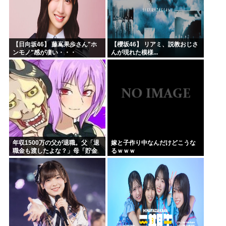
【日向坂46】 藤嶌果歩さん"ホ
【櫻坂46】 リアミ、説教おじさ
ンモノ"感が凄い・・・
んが現れた模様...
年収1500万の父が退職。父「退
嫁と子作り中なんだけどこうな
職金も渡したよな？」母「貯金
るｗｗｗ
なんてないよー」父「全部なく
なったの！？」→予想外の返事
に家族騒然となり…