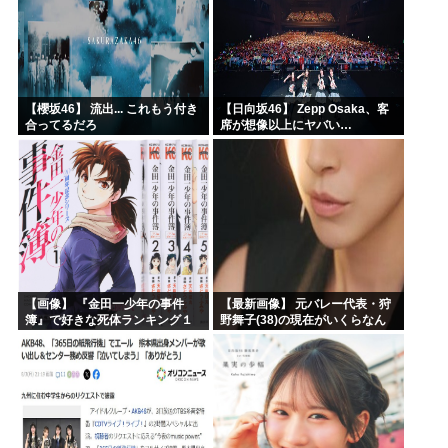
【櫻坂46】 流出... これもう付き
【日向坂46】 Zepp Osaka、客
合ってるだろ
席が想像以上にヤバい…
【画像】 『金田一少年の事件
【最新画像】 元バレー代表・狩
簿』で好きな死体ランキング１
野舞子(38)の現在がいくらなん
位がこちら！
でも即ハボすぎる！