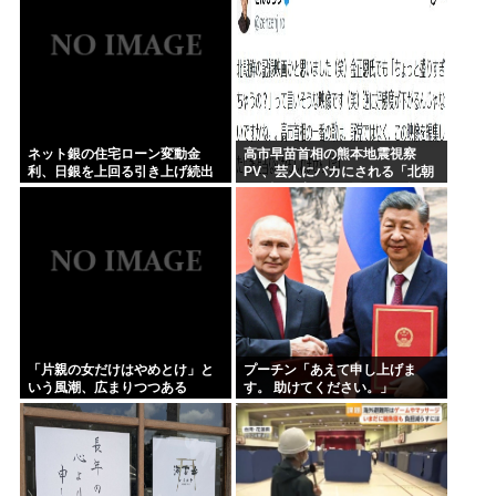
ネット銀の住宅ローン変動金
高市早苗首相の熊本地震視察
利、日銀を上回る引き上げ続出
PV、芸人にバカにされる「北朝
www
鮮の記録映画かと思った。金正
恩ですら盛りすぎって言うぞ」
「片親の女だけはやめとけ」と
プーチン「あえて申し上げま
いう風潮、広まりつつある
す。 助けてください。」