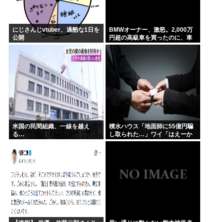
にじさんじvtuber、過酷な1日を
BMWオーナー、激怒。2,000万
公開
円超の高級車を買ったのに、車
内でスパイダーマンCMの視聴を
強制されてしまう。
米国の民間組織、一線を越え
積水ハウス「地面師に55億円騙
る…
し取られた…」ワイ「はえーか
わいそう…会社滅茶苦茶やろな
ぁ」