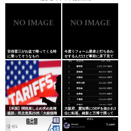
安倍晋三がお盆で帰ってくる時
今度リフォーム業者と打ち合わ
に乗ってそうなもの
せするんだけど事前に床下見て
おきたいって言われたんだけど
そういうものなの？
【米国】関税差し止め求め政権
大阪府、愛知県にGDPを抜かれ3
提訴、民主党系25州「大統領権
位に転落。維新と万博で潤って
限逸脱」
るはずじゃ…