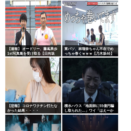
ｗｗｗｗｗｗｗｗｗｗｗｗ
ｗｗｗｗｗｗｗｗｗｗ
【速報】 オードリー、藤嶌果歩
東パソ、林瑠奈ちゃん不在でめ
1st写真集を受け取る【日向坂
っちゃ巻くｗｗｗ【乃木坂46】
46】
【悲報】 コロナワクチン打たな
積水ハウス「地面師に55億円騙
かった結果・・・・
し取られた…」ワイ「はえーか
わいそう…会社滅茶苦茶やろな
ぁ」→