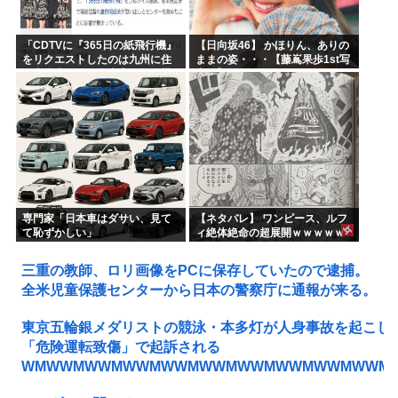
「CDTVに『365日の紙飛行機』
【日向坂46】 かほりん、ありの
をリクエストしたのは九州に住
ままの姿・・・【藤嶌果歩1st写
む中学生」←この事実って結構
真集】
デカいよな【AKB48】
専門家「日本車はダサい、見て
【ネタバレ】 ワンピース、ルフ
て恥ずかしい」
ィ絶体絶命の超展開ｗｗｗｗｗ
ｗｗｗｗｗｗｗｗｗｗｗｗｗｗ
ｗｗｗｗｗｗｗｗｗｗｗｗｗｗ
三重の教師、ロリ画像をPCに保存していたので逮捕。
ｗｗｗｗｗｗｗｗｗｗｗｗ...
全米児童保護センターから日本の警察庁に通報が来る。
東京五輪銀メダリストの競泳・本多灯が人身事故を起こし
「危険運転致傷」で起訴される
WMWWMWWMWWMWWMWWMWWMWWMWWMWWM