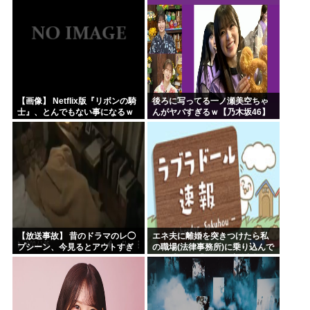
【画像】 Netflix版『リボンの騎
後ろに写ってる一ノ瀬美空ちゃ
士』、とんでもない事になるｗ
んがヤバすぎるｗ【乃木坂46】
ｗｗｗｗ
【放送事故】 昔のドラマのレ◯
エネ夫に離婚を突きつけたら私
プシーン、今見るとアウトすぎ
の職場(法律事務所)に乗り込んで
る・・・
きた 堂々と「離婚の法律相談で
す。母の薦めでこちらに参りま
した」と言っているが、...