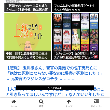
「問題そのものからは目を逸ら
フロム以外の高難易度ゲーをや
させ…」71歳俳優、政治家の言
らない理由ｗｗｗｗ
動「非常に参考になる」 佐野史
郎
中国「日本は原爆被害者の立場
【ジャニーズ】光GENJI、サブ
で同情を買おうとするのを止め
スク&DL配信が解禁 デビュー39
ろ」
周年迎える8月19日から40周年
まで1年かけてリリース当時の日
【悲報】 玉川徹さん、警官の発泡での包丁男死亡に
付に順次配信予定
「絶対に死刑にならない罪なのに警察が死刑にした！」
→ 元警官のマジレスがコチラ → ………
SPONSOR
【人工障がい者】 甥(28)「両親が亡くなったんで僕のこ
と引き取ってほしいんですけど！」なんでいい年したヒ
キニートを引き取らなきゃいけないんだ...
ホーム
検索
トップ
サイドバー