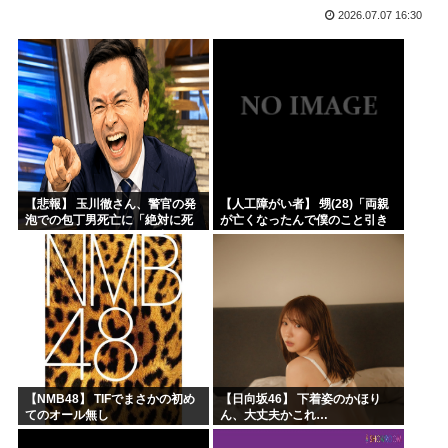
2026.07.07 16:30
結局「SPY×FAMILY」は何が悪かったのか
韓国サッカー協会、外国人審判員数十人に性的接待。羨ま死刑
韓国人「韓国サッカー協会が行った国際試合の性的接待の全容...
【超画像 】週刊少年ジャンプ、世代交代に失敗
外国人「2002年W杯は?」韓国サッカーに衝撃的不祥事！...
海外「日本なんて行くんじゃなかった…」 日本を知ってしま...
【悲報】 玉川徹さん、警官の発
【人工障がい者】 甥(28)「両親
泡での包丁男死亡に「絶対に死
が亡くなったんで僕のこと引き
刑にならない罪なのに警察が死
取ってほしいんですけど！」な
刑にした！」 → 元警官のマジレ
んでいい年したヒキニートを引
スがコチラ → ………
き取らなきゃいけないんだ...
【NMB48】 TIFでまさかの初め
【日向坂46】 下着姿のかほり
てのオール無し
ん、大丈夫かこれ…