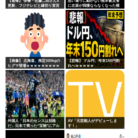
【速報】 俳優・佐藤二郎さんX
思い通りに動かない熊本被災者
更新、フジテレビと縁切り宣言
に左派が我慢ならなくなった模
「僕のところは全てカットして
様、避難所で苦しむ被災者に対
ほしい、僕は心から、もうフジ
して……
とは関わりたくないです」
【画像】 北海道、推定300kgの
【悲報】 ドル円、年末150円割
ヒグマ登場ｗｗｗｗｗｗｗｗｗ
れへｗｗｗｗｗ
ｗｗｗｗｗｗｗｗｗｗｗ
外国人「日本のセンスは別格
AV「元芸能人がデビューしま
だ」日本で買った“宝物”にアル
す！」
ゼンチン人が大興奮！【海外の
反応】