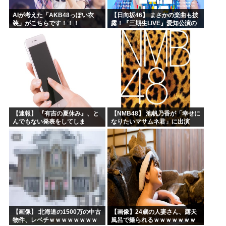
AIが考えた「AKB48っぽい衣
【日向坂46】 まさかの楽曲も披
装」がこちらです！！！
露！『三期生LIVE』愛知公演の
レポがこちら
【速報】 『有吉の夏休み』、と
【NMB48】 池帆乃香が「幸せに
んでもない発表をしてしま
なりたいマサムネ君」に出演
う！！！！！
【画像】 北海道の1500万の中古
【画像】24歳の人妻さん、露天
物件、レベチｗｗｗｗｗｗｗｗ
風呂で撮られるｗｗｗｗｗｗｗ