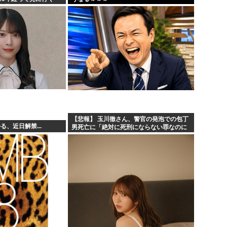
光景が・・・
【悲報】 玉川徹さん、警官の発泡での包丁
る、近日解禁...
男死亡に「絶対に死刑にならない罪なのに
警察が死刑にした！」 → 元警官のマジレス
がコチラ → ………