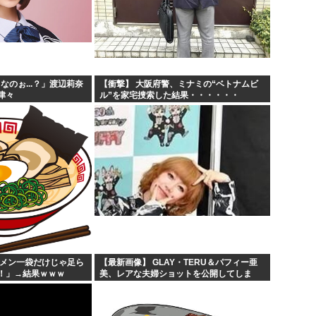
なのぉ...？」渡辺莉奈
【衝撃】 大阪府警、ミナミの“ベトナムビ
津々
ル”を家宅捜索した結果・・・・・・
ーメン一袋だけじゃ足ら
【最新画像】 GLAY・TERU＆パフィー亜
！」→結果ｗｗｗ
美、レアな夫婦ショットを公開してしま
う！