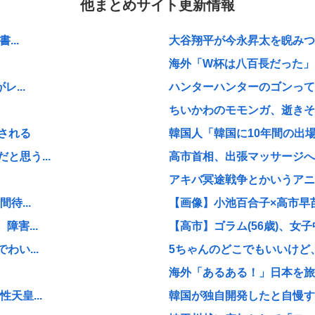
他まとめサイト更新情報
...
大谷翔平が今永昇太を睨みつけ
海外「W杯は八百長だった」F
...
ハンターハンターのゴンって
ちいかわのモモンガ、逝きそ
される
韓国人「韓国に10年間の出場
思う...
高市首相、出張マッサージへ
アキバ冥途戦争とかいうアニ
待...
【画像】小池百合子×高市早
害...
【高市】ゴラム(56歳)、女子
い...
5ちゃんのどこでもいいけど、
海外「あるある！」日本を旅行
天皇...
韓国が独自開発したと自慢する