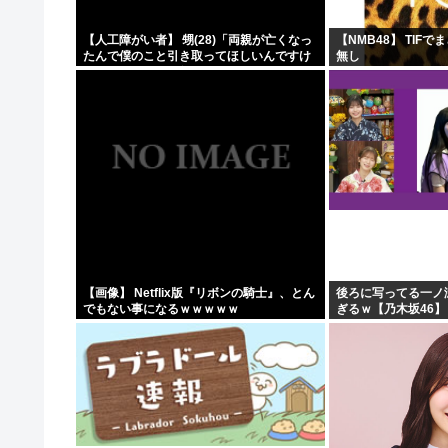
【人工障がい者】 甥(28)「両親が亡くなっ
【NMB48】 TIF
たんで僕のこと引き取ってほしいんですけ
無し
ど！」なんでいい年したヒキニートを引き
取らなきゃいけないんだ...
【画像】 Netflix版『リボンの騎士』、とん
後ろに写ってる一ノ
でもない事になるｗｗｗｗｗ
ぎるｗ【乃木坂46】