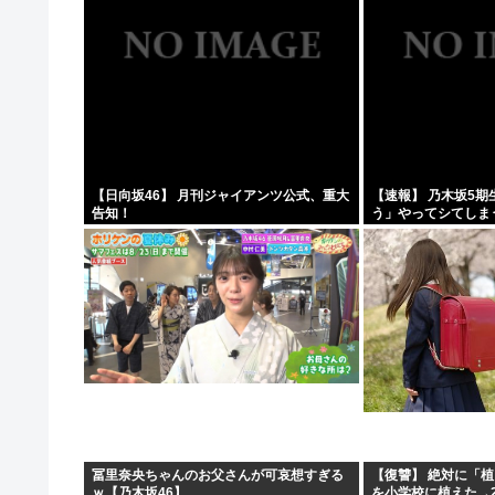
【日向坂46】 月刊ジャイアンツ公式、重大
【速報】 乃木坂5
告知！
う」やってシてしま
冨里奈央ちゃんのお父さんが可哀想すぎる
【復讐】 絶対に「
ｗ【乃木坂46】
を小学校に植えた→