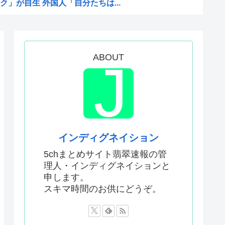
」が自生 外国人「自分たちは...
た事ない
定 沖縄県知事選
の映画界、完全に終わる…現代...
ABOUT
Pixiv更新してる！」
「超かぐやメシ」連載決定ww...
料水支援に対する日本人の反応...
本人、40cmデカい相手...
んでアニメ化の前と後で意見が...
インディグネイション
ない飛行能力」発言の謎が遂に...
5chまとめサイト翡翠速報の管
理人・インディグネイションと
0円…コストは2万以上…...
申します。
り演技力鍛えろよ」とアニメフ...
スキマ時間のお供にどうぞ。
酷かったのは00年代、こうい...
かった…」 日本を知ってしま...