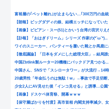
富裕層の｢ペット離れ｣が止まらない…｢300万円の血統書
【朗報】ビッグダディの娘、結構エッチになっていた
【画像】ビビアン・スー(51)とかいう台湾の宮沢りえがレ
【訃報】「おはぎドリーム」シリーズ 作家の(*´ω`*)...
ワイのスニーカー、パンティーを履いた靴とか馬鹿に
【徹底議論】「日本をダメにした総理大臣」←結局誰だと
中国Zbtlink製ルーター20機種にバックドア見つかる...
中国さん、SNSで「スシロータワー」が大流行→14時間
20歳男性「年金払うのは無駄！w」→事故で手足切断、障
少女2人にAV見せた後「インコ見せる」と誘導…公園でわ
【画像】ドスケベ体育祭、開幕ｗｗｗ
【保守層ばかりを忖度】高市首相 内閣支持率減少、女性