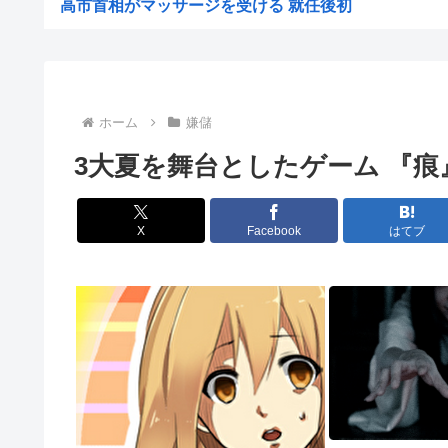
高市首相がマッサージを受ける 就任後初
【悲報】成績優秀だったのに窓際に異動したんだが
ぜんじろう「高市さんの被災地視察動画は北朝鮮の記録映
【朗報】悠仁さま、ついに自力で『テント設営』！国民感
ホーム
嫌儲
ライフとかマルエツとか、特に何の取り柄もないスーパー
3大夏を舞台としたゲーム 『痕』
【悲報】17歳で無期懲役になった奴、怖いwww
【悲報】中国の強者女性「年齢のせいで誰も私と結婚して
X
Facebook
はてブ
【画像あり】弱男「あのっ…！よかったらホテル…」女「
【鹿児島】突然右折し路面電車と衝突 乗っていた男女3
中国メディア 中国製の「プレハブ住宅」に世界から注文
おっパブ行ってきた結果www
マーベルの新作格ゲー、俺ちゃんことデッドプール(CV子
共産党・志位氏「高市首相は非核三原則を今後堅持すると
【画像】愛知の半グレ、怖すぎる→御尊顔がこちら…