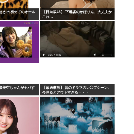
でまさかの初めてのオール
【日向坂46】 下着姿のかほりん、大丈夫か
これ…
瀬美空ちゃんがヤバす
【放送事故】 昔のドラマのレ◯プシーン、
今見るとアウトすぎる・・・