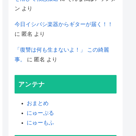
ン
より
今日イシバシ楽器からギターが届く！！
に
匿名
より
「復讐は何も生まないよ！」 この綺麗
事。
に
匿名
より
アンテナ
おまとめ
にゅーぷる
にゅーもふ