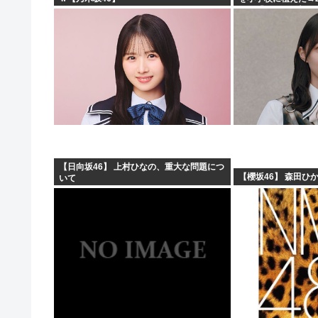
と…「！？」衝撃の
【日向坂46】 上村ひなの、重大な問題につ
【櫻坂46】 森田ひか
いて