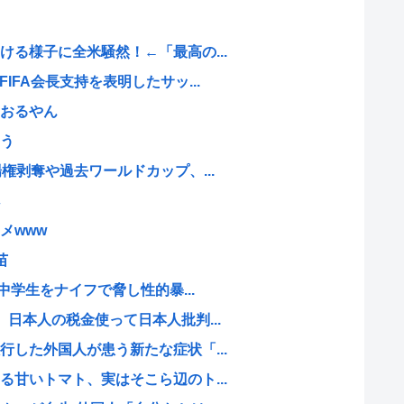
る様子に全米騒然！←「最高の...
IFA会長支持を表明したサッ...
おるやん
う
権剥奪や過去ワールドカップ、...
メwww
苗
中学生をナイフで脅し性的暴...
日本人の税金使って日本人批判...
した外国人が患う新たな症状「...
甘いトマト、実はそこら辺のト...