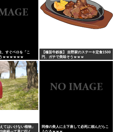
期生、すぐベロを「こ
【極旨牛鉄板】 吉野家のステーキ定食1500
うｗｗｗｗｗｗ
円、ガチで美味そうｗｗｗ
植えてはいけない植物」
同僚の美人に土下座して必死に頼んだらこ
20年経って見に行く
うなるｗｗｗ