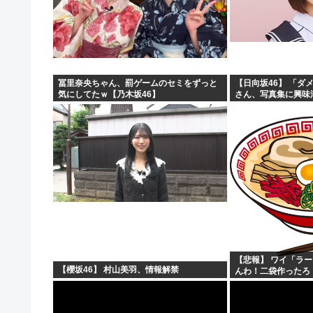
冨里奈央ちゃん、罰ゲームのセミをずっと
【日向坂46】 「ダメ
気にしてたｗ【乃木坂46】
さん、写真集に興味
【悲報】 ワイ「ラ
【櫻坂46】 村山美羽、情報解禁
んわ！二袋作ったろ