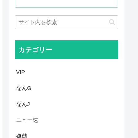
がバッドエンドすぎん？
ぁ！自民党様に従いますだぁ！...
まらない、可愛い女の子も作れ...
父安倍晋三が天国から帰ってく...
カテゴリー
VIP
なんG
なんJ
ニュー速
嫌儲