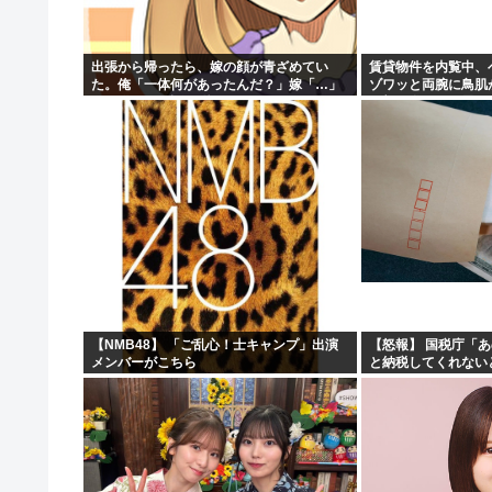
「小泉やめろ」核巡る防衛相発言を批判、横浜駅西口で市
40代の独身って休日はなにしてるの？
出張から帰ったら、嫁の顔が青ざめてい
賃貸物件を内覧中、
た。俺「一体何があったんだ？」嫁「…」
ゾワッと両腕に鳥肌
【画像】グラドルさんの『胸』、丸見えになってしま
→子供たちに話を聞くと…
の部屋嫌だ」と思っ
ッと突き飛ばされて
京大病院で医療ミス 脳腫瘍手術で「正常な組織」を誤っ
【NMB48】 「ご乱心！士キャンプ」出演
【怒報】 国税庁「
メンバーがこちら
と納税してくれない
どうする？！」←これw w