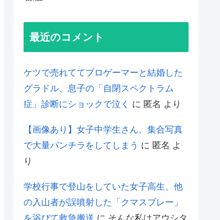
最近のコメント
ケツで売れててプロゲーマーと結婚した
グラドル、息子の「自閉スペクトラム
症」診断にショックで泣く
に
匿名
より
【画像あり】女子中学生さん、集合写真
で大量パンチラをしてしまう
に
匿名
よ
り
学校行事で登山をしていた女子高生、他
の入山者が誤噴射した「クマスプレー」
を浴びて救急搬送
に
そんな私はアウシタ