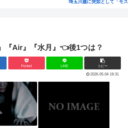
埼玉川越に突如として「モスク
はっきり言う、プリキュア見
画か...
自民党、古謝玄太の推薦を決
動の...
【映画悲報】日本(ジャップ)
が東...
謎の人「あ！好きな絵師さんが
『Air』『水月』👈後1つは？
超かぐや姫！スピンオフ漫画、
くれ...
韓国人「大韓航空の熊本地震飲
Pocket
LINE
コピー
ぷっ...
【衝撃】 韓国人「170cmの日
2026.05.04 19:31
人は...
お前らってなんでみぃ山ってな
が殺...
ワンピースの「世界に5種しか
米農家「60kg作って1万800
安...
井口裕香さん、「ケツ鍛えるよ
言わ...
氷河期世代『ルッキズムが一番
海外「日本なんて行くんじゃな