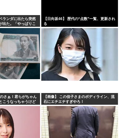
民ら...
ちいかわ映画見てきたんや
熊本県民「俺たち逆らわねえだ
ベランダに出たら突然
【日向坂46】 歴代の“点数”一覧、更新され
が出た。「やっぱりこ
る
うwww
お絵描きAIくん、読む本が決
た瞬間、体が前にドン
…
て摘...
お前らお盆の準備をしたか？国
あのさぁ！君らがちゃん
【画像】 この佳子さまのボディライン、流
とこうなっちゃうけど
石にエチエチすぎやろ！
 w w w w w w