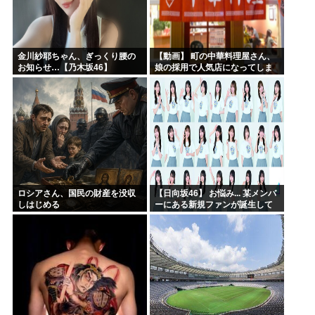
金川紗耶ちゃん、ぎっくり腰の
【動画】 町の中華料理屋さん、
お知らせ…【乃木坂46】
娘の採用で人気店になってしま
う
ロシアさん、国民の財産を没収
【日向坂46】 お悩み... 某メンバ
しはじめる
ーにある新規ファンが誕生して
いた