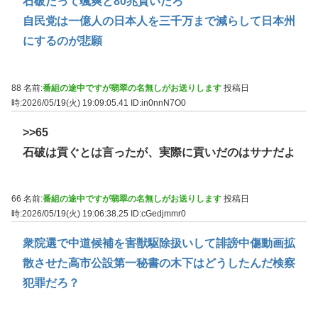
石破だって颯爽と80兆貢いだろ
自民党は一億人の日本人を三千万まで減らして日本州
にするのが悲願
88 名前:
番組の途中ですが翡翠の名無しがお送りします
投稿日
時:2026/05/19(火) 19:09:05.41
ID:in0nnN7O0
>>65
石破は貢ぐとは言ったが、実際に貢いだのはサナだよ
66 名前:
番組の途中ですが翡翠の名無しがお送りします
投稿日
時:2026/05/19(火) 19:06:38.25
ID:cGedjmmr0
衆院選で中道候補を害獣駆除扱いして誹謗中傷動画拡
散させた高市公設第一秘書の木下はどうしたんだ検察
犯罪だろ？