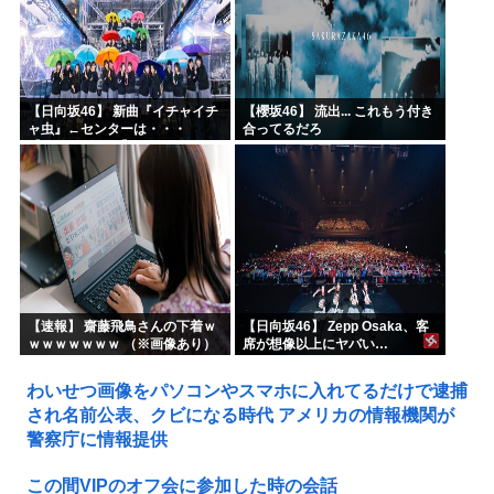
【日向坂46】 新曲『イチャイチ
【櫻坂46】 流出... これもう付き
ャ虫』←センターは・・・
合ってるだろ
【18thシングル】
【速報】 齋藤飛鳥さんの下着ｗ
【日向坂46】 Zepp Osaka、客
ｗｗｗｗｗｗｗ （※画像あり）
席が想像以上にヤバい…
わいせつ画像をパソコンやスマホに入れてるだけで逮捕
され名前公表、クビになる時代 アメリカの情報機関が
警察庁に情報提供
この間VIPのオフ会に参加した時の会話