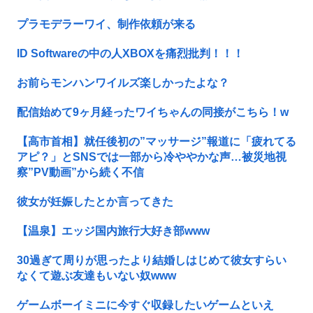
プラモデラーワイ、制作依頼が来る
ID Softwareの中の人XBOXを痛烈批判！！！
お前らモンハンワイルズ楽しかったよな？
配信始めて9ヶ月経ったワイちゃんの同接がこちら！w
【高市首相】就任後初の”マッサージ”報道に「疲れてる
アピ？」とSNSでは一部から冷ややかな声…被災地視
察”PV動画”から続く不信
彼女が妊娠したとか言ってきた
【温泉】エッジ国内旅行大好き部www
30過ぎて周りが思ったより結婚しはじめて彼女すらい
なくて遊ぶ友達もいない奴www
ゲームボーイミニに今すぐ収録したいゲームといえ