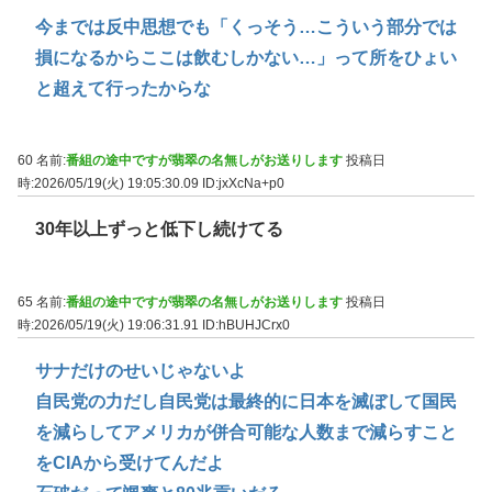
今までは反中思想でも「くっそう…こういう部分では
損になるからここは飲むしかない…」って所をひょい
と超えて行ったからな
60 名前:
番組の途中ですが翡翠の名無しがお送りします
投稿日
時:2026/05/19(火) 19:05:30.09
ID:jxXcNa+p0
30年以上ずっと低下し続けてる
65 名前:
番組の途中ですが翡翠の名無しがお送りします
投稿日
時:2026/05/19(火) 19:06:31.91
ID:hBUHJCrx0
サナだけのせいじゃないよ
自民党の力だし自民党は最終的に日本を滅ぼして国民
を減らしてアメリカが併合可能な人数まで減らすこと
をCIAから受けてんだよ