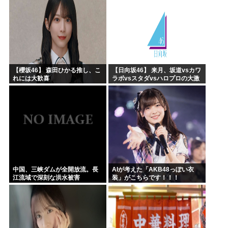
【櫻坂46】 森田ひかる推し、こ
【日向坂46】 来月、坂道vsカワ
れには大歓喜
ラボvsスタダvsハロプロの大激
戦
中国、三峡ダムが全開放流。長
AIが考えた「AKB48っぽい衣
江流域で深刻な洪水被害
装」がこちらです！！！