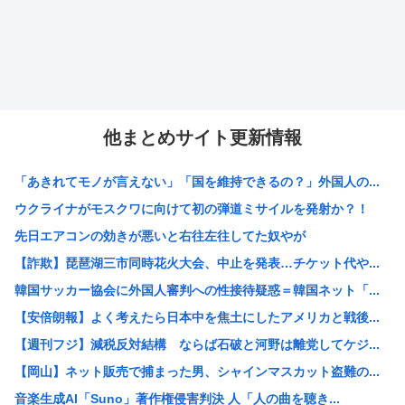
他まとめサイト更新情報
「あきれてモノが言えない」「国を維持できるの？」外国人の...
ウクライナがモスクワに向けて初の弾道ミサイルを発射か？！
先日エアコンの効きが悪いと右往左往してた奴やが
【詐欺】琵琶湖三市同時花火大会、中止を発表…チケット代や...
韓国サッカー協会に外国人審判への性接待疑惑＝韓国ネット「...
【安倍朗報】よく考えたら日本中を焦土にしたアメリカと戦後...
【週刊フジ】減税反対結構 ならば石破と河野は離党してケジ...
【岡山】ネット販売で捕まった男、シャインマスカット盗難の...
音楽生成AI「Suno」著作権侵害判決 人「人の曲を聴き...