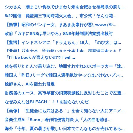
シカさん 凄まじい食欲でひまわり畑を全滅させ福島県の祭り...
8/22開催「琵琶湖三市同時花火大会」、市公式「そんな花...
【衝撃】昭和のヤンキー女、まあまあ素行が悪いwww (※...
政府「ガキにSNSは早いやろ」SNS年齢制限法案提出検討
【驚愕】インドネシアに「ドラえもん」16人、「のび太」は...
【悲報】花火大会、詐欺扱いされ大炎上中。琵琶湖三市とも「...
「I’ll be back が言えないので I will...
「そうめんともう一品」何にする？ | そうめんの味...
体を折りたたんで乗り込む、地面すれすれのスポーツカー「速...
人気タレント土田晃之（51）今年になって見かけなくなる
韓国人「昨日Jリーグで韓国人選手絶対やってはいけないプレ...
【悲報】イオン、完全にヤケクソになるwww
絵師さん、AIを疑われ引退
省内で「片山氏交代の噂」 後任に小野寺税調会長の名前
財務省のエース、高市早苗の消費税減税に反対したことで左遷...
中国「大豪雨！」三峡ダム「基礎部分破損」中国「全力放流！...
なぜみんなはBLEACH！！！を語らないんだ
【悲報】 中国、橋の欄干が強風一発で粉々に 鉄筋ゼロ 当...
【画像】「生徒会にも穴はある！」を全く知らない人にアニメ...
ショートスリーパー堀大輔氏、涙を流す
音楽生成AI「Suno」著作権侵害判決 人「人の曲を聴き...
【悲報】赤ちゃんをゴミ箱に捨てた女、パパ活で8回も妊娠し...
海外「今年、夏の暑さが厳しい日本でこんなものが売れてるら...
【悲報】コメ農家「今年は安くなりすぎ」「こんな値段じゃ米...