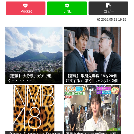
高市早苗、3000万円以上の高級新公用車を購入させ贅を尽...
Pocket
LINE
コピー
韓国人「30年前から変わらない日本の女子高生の姿に韓国人...
2026.05.19 19:15
韓国人さん、ネトウヨの痛いところを突いてしまう。「日本人...
小泉防衛大臣、高市早苗の被災地訪問PVに張り合うかのよう...
韓国人「韓国人が日本のラーメンについて勘違いしていること...
生成AIのイラストを使ってTCG作ってる??
【悲報】 大分県、ガチで逝
【悲報】 取引先専務「Aを20個
く・・・・・・
注文する」 ぼく「いつも1～2個
しか使わないけど本当に20であ
ってる？」 取専「あってる」→
結果『こう』なったんだが...