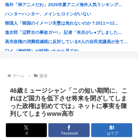
海外「神アニメだわ」2026年夏アニメ海外人気ランキング...
【画像】ギャルさん、世界中に発信してる意識ゼロで修学旅行...
ハンターハンター、メインヒロインがいない
【上げ底】「食べやすいサイズになりました」→実質値上げで...
韓国人「韓国のイメージ失墜は免れないのか？2011〜12...
正面から昔同じ職場だった元上司が歩いてきたから「お～！こ...
進次郎「辺野古の事故ガー!」 記者「米兵がレ●プしました...
宅飲み僕「ゴムってある？」女の子「えっ///」 僕「食べ...
高市政権の消費税減税に反対している9人の自民党議員が全て...
【画像】PTA会長「PTA参加拒否した親へ最終警告。こう...
ワイ（神絵師）が絵描いたから見てや
【悲報】JKだけど母親が不倫してるみたいです⇒！！！
ドラゴンボールのセル編、あまりにも戦犯が多すぎるwww
靖国神社「軍服のコスプレやめろ、"慰霊"の意味考えろ」
ホーム
嫌儲
ネトウヨ「在日特権やばい。働かずに年間600万円もらって...
【画像】けいおんキャラのヌードwww
46歳ミュージシャン「この短い期間に、こ
日本人「失われた30年ヤバいだろ…貧乏になりすぎ…もう愛...
れほど国力を低下させ将来を閉ざしてしま
った政権は初めてでは」ネットに事実を陳
韓国人「日本人が絶対に違法駐車をしない本当の理由がこちら...
列してしまうwww高市
【朗報】 韓国人「日本の白バイ隊員、人間やめてる」
お前らが描いた絵を貼るスレ
X
Facebook
はてブ
ちいかわのモモンガがちんちんに来るんやが