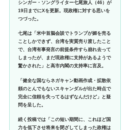
シンガー・ソングライター七尾旅人（46）が
19日までにXを更新。現政権に対する思いを
つづった。
七尾は「米中首脳会談でトランプが媚を売る
ことしかできず、台湾を実質売り渡したこと
で、台湾有事発言の前提条件すら崩れ去って
しまったが、まだ現政権に支持があるようで
驚かされた」と高市内閣の支持率に言及。
「健全な国ならネガキャン動画作成・拡散依
頼のとんでもないスキャンダルが出た時点で
完全に信頼を失ってるはずなんだけど」と疑
問を呈した。
続く投稿では「この短い期間に、これほど国
力を低下させ将来を閉ざしてしまった政権は