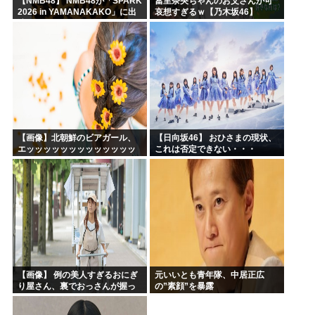
【NMB48】 NMB48が「SPARK
冨里奈央ちゃんのお父さんが可
2026 in YAMANAKAKO」に出
哀想すぎるｗ【乃木坂46】
演
【画像】北朝鮮のビアガール、
【日向坂46】 おひさまの現状、
エッッッッッッッッッッッッッ
これは否定できない・・・
ッッッッ！
【画像】 例の美人すぎるおにぎ
元いいとも青年隊、中居正広
り屋さん、裏でおっさんが握っ
の”素顔”を暴露
ていたｗｗｗｗｗｗｗｗｗｗｗ
ｗｗｗｗｗｗ