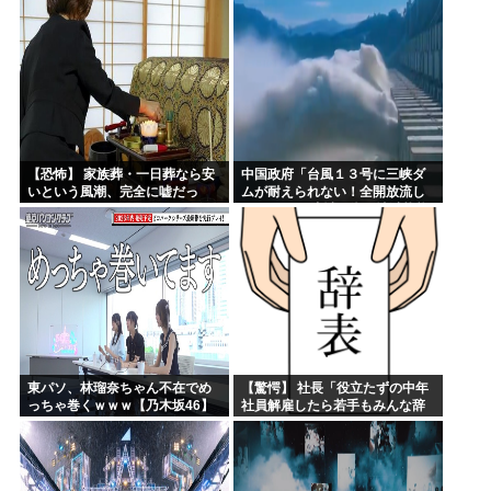
【恐怖】 家族葬・一日葬なら安
中国政府「台風１３号に三峡ダ
いという風潮、完全に嘘だっ
ムが耐えられない！全開放流し
た・・・・
ろ！」⇒ 下流域の街が壊滅状態
ｗｗｗｗｗ
東パソ、林瑠奈ちゃん不在でめ
【驚愕】 社長「役立たずの中年
っちゃ巻くｗｗｗ【乃木坂46】
社員解雇したら若手もみんな辞
めてしまった…」