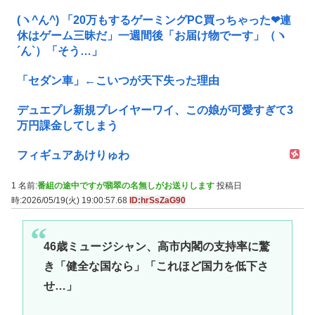
(ヽ^ん^) 「20万もするゲーミングPC買っちゃった❤連
休はゲーム三昧だ」一週間後「お届け物でーす」（ヽ
´ん`）「そう…」
「セダン車」←こいつが天下失った理由
デュエプレ新規プレイヤーワイ、この娘が可愛すぎて3
万円課金してしまう
フィギュアあけりゅわ
1 名前:
番組の途中ですが翡翠の名無しがお送りします
投稿日
時:2026/05/19(火) 19:00:57.68
ID:hrSsZaG90
46歳ミュージシャン、高市内閣の支持率に驚
き「健全な国なら」「これほど国力を低下さ
せ…」