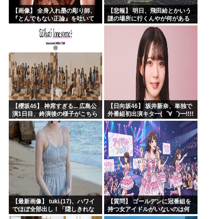
【画像】 全身入れ墨の彫り師、
【悲報】 明日、飛田給とかいう
『とんでもない正論』を吐いて
謎の場所に行くんやが何がある
30万再生されてしまうｗｗｗｗ
んや????・・・・・・・・・
ｗｗｗ
【櫻坂46】 神席すぎる... 広島公
【日向坂46】 坂井新奈、単独で
演1日目、終演後の様子がこちら
外番組初出演キタ━(゜∀゜)━!!!!
【全国ツアー2026 What’s
lonesome?】
【最新画像】 tuki.(17)、ハワイ
【質問】 ゴールデンに冠番組を
でほぼ全部出し！「隠しきれな
持つ女アイドルがいないのは何
い美貌」とSNSざわつく
故なのか？