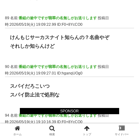
89 名前:
番組の途中ですが翡翠の名無しがお送りします
投稿日
時:2026/05/19(火) 19:09:22.99
ID:F0+8YcCO0
けんもじサーカスナイト知らんの？名曲やぞ
それしか知らんけど
90 名前:
番組の途中ですが翡翠の名無しがお送りします
投稿日
時:2026/05/19(火) 19:09:27.01
ID:hganqUOg0
スパイだろこいつ
スパイ防止法で処刑な
SPONSOR
94 名前:
番組の途中ですが翡翠の名無しがお送りします
投稿日
時:2026/05/19(火) 19:10:16.39
ID:F0+8YcCO0
>>90
ホーム
検索
トップ
サイドバー