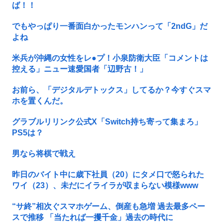
ば！！
でもやっぱり一番面白かったモンハンって「2ndG」だ
よね
米兵が沖縄の女性をレ●プ！小泉防衛大臣「コメントは
控える」ニュー速愛国者「辺野古！」
お前ら、「デジタルデトックス」してるか？今すぐスマ
ホを置くんだ。
グラブルリリンク公式X「Switch持ち寄って集まろ」
PS5は？
男なら将棋で戦え
昨日のバイト中に歳下社員（20）にタメ口で怒られた
ワイ（23）、未だにイライラが収まらない模様www
“サ終”相次ぐスマホゲーム、倒産も急増 過去最多ペー
スで推移 「当たれば一攫千金」過去の時代に