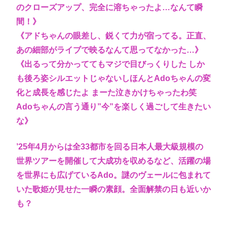
のクローズアップ、完全に溶ちゃったよ…なんて瞬
間！》
《アドちゃんの眼差し、鋭くて力が宿ってる。正直、
あの細部がライブで映るなんて思ってなかった…》
《出るって分かっててもマジで目びっくりした しか
も後ろ姿シルエットじゃないしほんとAdoちゃんの変
化と成長を感じたよ まーた泣きかけちゃったわ笑
Adoちゃんの言う通り”今”を楽しく過ごして生きたい
な》
’25年4月からは全33都市を回る日本人最大級規模の
世界ツアーを開催して大成功を収めるなど、活躍の場
を世界にも広げているAdo。謎のヴェールに包まれて
いた歌姫が見せた一瞬の素顔。全面解禁の日も近いか
も？