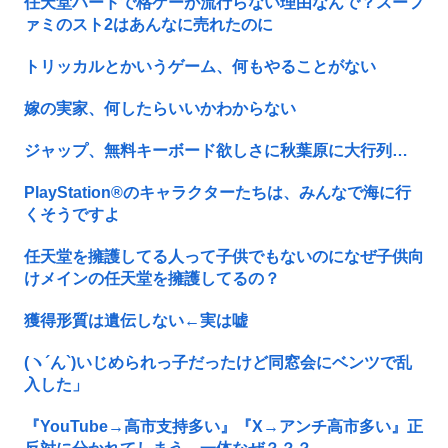
任天堂ハードで格ゲーが流行らない理由なんで？スーフ
ァミのスト2はあんなに売れたのに
トリッカルとかいうゲーム、何もやることがない
嫁の実家、何したらいいかわからない
ジャップ、無料キーボード欲しさに秋葉原に大行列…
PlayStation®のキャラクターたちは、みんなで海に行
くそうですよ
任天堂を擁護してる人って子供でもないのになぜ子供向
けメインの任天堂を擁護してるの？
獲得形質は遺伝しない←実は嘘
(ヽ´ん`)いじめられっ子だったけど同窓会にベンツで乱
入した」
『YouTube→高市支持多い』『X→アンチ高市多い』正