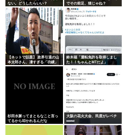
ない。どうしたらいい？
でその前足、猫じゃね？
【ネットで話題】 政界引退の山
鈴木福「運転免許を取得しまし
本太郎さん、凄すぎる「功績」
た！！ちゃんとMTだよ」
がネットで話題に → ｗｗｗｗｗ
ｗｗｗｗｗｗｗｗｗｗｗｗｗｗ
杉田水脈ってまともなこと言っ
大阪の花火大会、民度がレベチ
てるから叩かれるんだな
www