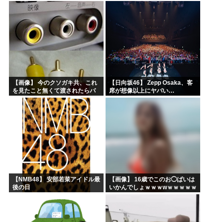
録レポ】
ｗｗｗｗ
【画像】 今のクソガキ共、これ
【日向坂46】 Zepp Osaka、客
を見たこと無くて渡されたらパ
席が想像以上にヤバい…
ニクるらしいｗｗｗｗｗｗｗｗ
ｗｗｗｗｗ
【NMB48】 安部若菜アイドル最
【画像】 16歳でこのお◯ぱいは
後の日
いかんでしょｗｗｗwｗｗｗｗｗ
ｗｗｗ❤