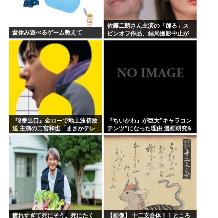
佐藤二朗さん主演の「踊る」ス
盆休み遊べるゲーム教えて
ピンオフ作品、結局撮影中止が
決定www
『8番出口』金ローで地上波初放
『ちいかわ』が巨大”キャラコン
送 主演の二宮和也「まさかテレ
テンツ”になった理由 漫画研究&
ビにまで迷い込んでしまうと
キャラクター論から紐解く
は」
疲れすぎて死にそう。死にたく
【画像】 十二支合体！！ところ