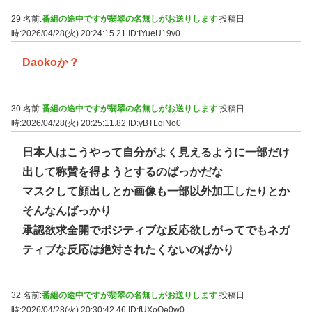
29 名前:
番組の途中ですが翡翠の名無しがお送りします
投稿日
時:2026/04/28(火) 20:24:15.21
ID:IYueU19v0
Daokoか？
30 名前:
番組の途中ですが翡翠の名無しがお送りします
投稿日
時:2026/04/28(火) 20:25:11.82
ID:yBTLqiNo0
日本人はこうやって自分がよく見えるように一部だけ
出して称賛を得ようとするのばっかだな
マスクして顔出しとか画像も一部以外加工したりとか
そんなんばっかり
承認欲求全開でポジティブな反応欲しがってでもネガ
ティブな反応は絶対されたくないのばかり
32 名前:
番組の途中ですが翡翠の名無しがお送りします
投稿日
時:2026/04/28(火) 20:30:42.46
ID:fUXoOe0w0