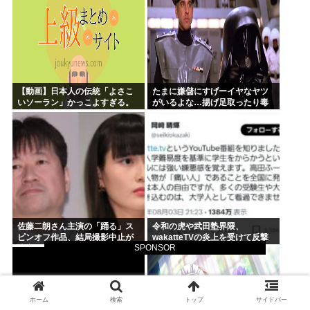
【動画】日本人の伝統「よさこ
たまに嫌儲にすげーイヤなヤツ
いソーラン」かっこよすぎる。
がいるよな…揚げ足取ったり毒
古来から我々のDNAに刻まれた
吐いたり…
踊り
佐藤二朗さん主演の「踊る」ス
令和の虎や武田塾界隈、
ピンオフ作品、結局撮影中止が
wakatteTVの炎上を受けて反撃
SPONSOR
決定www
開始
ホーム
検索
トップ
サイドバー