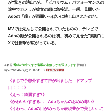
が“驚きの演出”が。「ビバリウム」パフォーマンスの
途中でカメラが彼女の顔に急接近。一瞬、見開いた
Adoの「瞳」が画面いっぱいに映し出されたのだ。
MVでは先んじて公開されていたものの、テレビで
Adoの顔が公開されるのは初。初めて見せた”素顔”に
Xでは衝撃が広がっている。
3 名前:
番組の途中ですが翡翠の名無しがお送りします
投稿日
時:2026/04/28(火) 20:07:41.52
ID:/enfciDB0
《まじで予想外すぎて声が出ました ドアップ
目！！！》
《えっ！綺麗すぎ?》
《かわいいすぎる… Adoちゃんのおめめ尊い》
《うわっ、Adoの目がめっちゃ表現豊かで美しい…こ