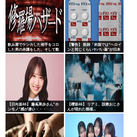
飲み屋でケンカした相手をコロ
【警告】 医師「米国では”ヘロイ
した男の弁護をした。そして数
ンと同じくらいヤバい薬”が日本
年後、因果応報を思わせる出来
では平気で処方されてる」
事が…
【日向坂46】 藤嶌果歩さん"ホ
【櫻坂46】 リアミ、説教おじさ
ンモノ"感が凄い・・・
んが現れた模様...