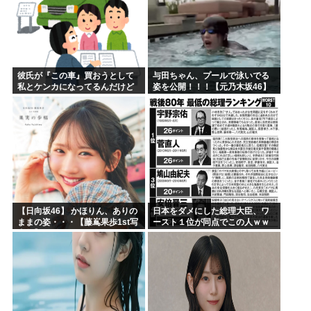
彼氏が『この車』買おうとして
与田ちゃん、プールで泳いでる
私とケンカになってるんだけど
姿を公開！！！【元乃木坂46】
ｗｗｗｗｗｗ
【日向坂46】 かほりん、ありの
日本をダメにした総理大臣、ワ
ままの姿・・・【藤嶌果歩1st写
ースト１位が同点でこの人ｗｗ
真集】
ｗｗｗｗ