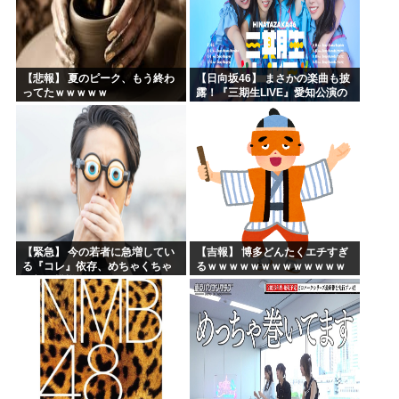
【悲報】 夏のピーク、もう終わ
【日向坂46】 まさかの楽曲も披
ってたｗｗｗｗｗ
露！『三期生LIVE』愛知公演の
レポがこちら
【緊急】 今の若者に急増してい
【吉報】 博多どんたくエチすぎ
る『コレ』依存、めちゃくちゃ
るｗｗｗｗｗｗｗｗｗｗｗｗｗ
深刻な模様w w w w w w w w w w
ｗｗ