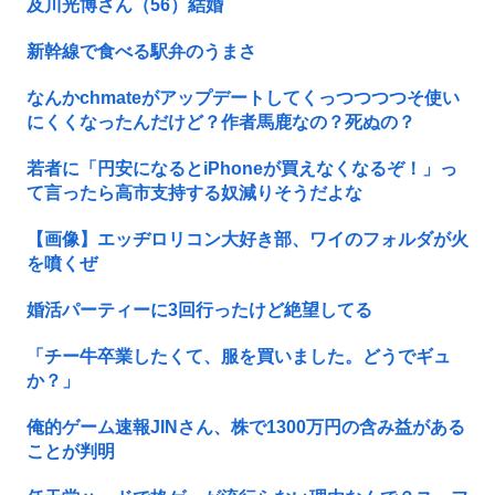
及川光博さん（56）結婚
新幹線で食べる駅弁のうまさ
なんかchmateがアップデートしてくっつつつつそ使い
にくくなったんだけど？作者馬鹿なの？死ぬの？
若者に「円安になるとiPhoneが買えなくなるぞ！」っ
て言ったら高市支持する奴減りそうだよな
【画像】エッヂロリコン大好き部、ワイのフォルダが火
を噴くぜ
婚活パーティーに3回行ったけど絶望してる
「チー牛卒業したくて、服を買いました。どうでギュ
か？」
俺的ゲーム速報JINさん、株で1300万円の含み益がある
ことが判明