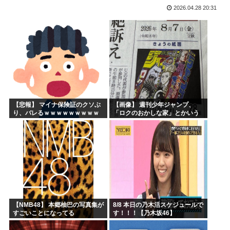
2026.04.28 20:31
海外「子宮頸部には神経がないので痛みは感じませんよ」医者...
【愛知・長久手市】ジブリパークに新施設誕生へ 「風の谷の...
ちいかわのモモンガ、逝く模様
4時だから窓から4回安倍晋三連呼した
【画像】今期の覇権アニメが『天幕シャドウガール』に決まっ...
トランプの支持率低迷中の共和党、中間選挙では「民主党はも...
【悲報】 マイナ保険証のクソぶ
【画像】 週刊少年ジャンプ、
り、バレるｗｗｗｗｗｗｗｗｗ
「ロクのおかしな家」とかいう
微妙な漫画を巻頭カラーにした
せいで100万部切る
【NMB48】 本郷柚巴の写真集が
8/8 本日の乃木活スケジュールで
すごいことになってる
す！！！【乃木坂46】