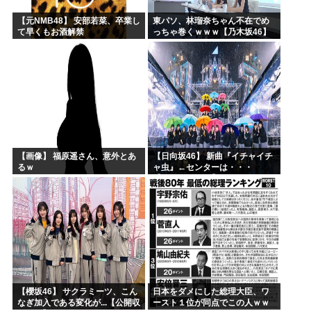
【元NMB48】 安部若菜、卒業し
東パソ、林瑠奈ちゃん不在でめ
て早くもお酒解禁
っちゃ巻くｗｗｗ【乃木坂46】
【画像】 福原遥さん、意外とあ
【日向坂46】 新曲『イチャイチ
るｗ
ャ虫』←センターは・・・
【18thシングル】
【櫻坂46】 サクラミーツ、こん
日本をダメにした総理大臣、ワ
なぎ加入である変化が...【公開収
ースト１位が同点でこの人ｗｗ