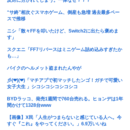
反対に分かれてしまう。一体なぜ？？？
“サ終”相次ぐスマホゲーム、倒産も急増 過去最多ペー
スで推移
ニシ「散々FFを叩いたけど、Switch2に出たら褒めま
す」
スクエニ「FF7リバースはミニゲーム詰め込みすぎたか
も…」
バイクのヘルメット盗まれたんやが
彡(❤︎)(❤︎)「マチアプで初マッチしたンゴ！ガチで可愛い
女子大生 」シコシコシコシコシコ
BYDラッコ、発売1週間で760台売れる。ヒョンデは1年
間かけて1328台www
【画像】X民「人生がつまらないと感じている人へ。今
すぐ『これ』をやってください。」6.9万いいね