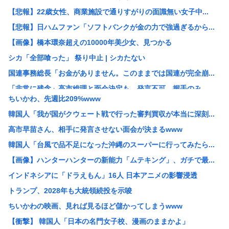
【悲報】22歳女性、商業施設で通りすがりの面識無い女子中...
【悲報】日ハムファン「ソフトバンクが金の力で強過ぎるから...
【画像】橋本環奈超えの10000年美少女、見つかる
シカ「全部喰った」 祭り中止 | シカたない
国連事務総長「お金がありません。このままでは国連が完全崩...
「非常に残念」高市総理と面会決定も…発言不可、握手のみ ...
ちいかわ、先週比209%www
大阪の花火大会、民度がレベチwww
韓国人「我が国がクウェート戦で行った審判買収が本当に深刻...
［社説］永住厳格化で外国人の定着意欲をそぐな
高市早苗さん、相手に発言させない面会が決まるwww
KーPOPアイドル、「BABYMONSTER」「ILLI...
韓国人「台風で品不足になった沖縄のスーパーに行ってみたら...
【画像】久保πボインボイン
【画像】ハンターハンターの新能力「ムテキング」、ガチで最...
ドイツ、猛暑による死者が9600人に
インドネシアに「ドラえもん」16人 日本アニメの影響浸透
【NASA開発】3,980円の冷感ポンチョ、-15℃の謳...
トランプ、2028年も大統領続投を示唆
【悲報】わいの婚約者の実家、キチゲエすぎて破談寸前
ちいかわの映画、見れば見るほど儲かってしまうwww
【イオンモール熊本】 一転して話が変わってくる「従業員の...
【衝撃】 韓国人「日本の名門女子校、漫画のままかよ」
人んちで宅飲みワイ「ゴムある？」家主の女さん「はぁ？！」...