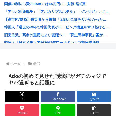
国債の利払い費2035年には45兆円に…財務省試算
世界のケイスケ・ホンダ「ラーメン700円は安すぎる！20...
「アキバ冥途戦争」「アポカリプスホテル」「ゾンサガ」←こ...
【悲報】人気アニメ「メイドインアビス」、主題歌にVTub...
【高市PV動画】被災者から首相「全部が全部ありがたかった...
【緊急高市速報】ガス警報器、受注停止。
韓国人「過去のW杯で韓国代表がドーピング検査をすり抜ける...
【熊本地震】イオンモール熊本 従業員の避難誘導で、社内規...
旧安倍派、高市の重用により復権へ！ 「萩生田幹事長」案が...
わいせつな行為疑いで逮捕 エジプト国籍の男性を不起訴処分...
韓国人「日本メディアが2002年ワールドカップ韓国準決勝...
海外「海外発祥なのに、今では日本で定着してるものって何？...
福岡県議会「みかじめ料」自民党県議団の幹部から約2000...
大人気声優水瀬いのりさんのX乗っ取り事件、いまだに未解決
ホーム
嫌儲
15歳少女に性的暴行した54歳、明らかにケンモメン
【海外の反応】 アルゼンチン協会、FIFA会長に確固たる...
Adoの初めて見せた”素顔”がガチのマジで
ジャンポケ斉藤の弁護士「ロケバスには運転手いた。常識的に...
ヤバ過ぎると話題に
「飯塚幸三は上級国民だから逮捕されない」は間違いだった…...
ジョジョ3部のスタンド、パワーが色々おかしいwww
X
Facebook
はてブ
高市早苗が全裸でガニ股オ●ニーしてる動画 or 高市早苗...
海外「日本人はなんて気高いんだ！」 英高級紙も驚愕した極...
Pocket
LINE
コピー