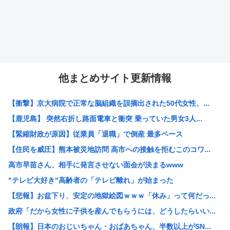
他まとめサイト更新情報
【衝撃】京大病院で正常な脳組織を誤摘出された50代女性、...
【鹿児島】 突然右折し路面電車と衝突 乗っていた男女3人...
【緊縮財政が原因】従業員「退職」で倒産 最多ペース
【住民を威圧】熊本被災地訪問 高市への接触を拒むこのコワ...
高市早苗さん、相手に発言させない面会が決まるwww
"テレビ大好き"高齢者の「テレビ離れ」が始まった
【悲報】お盆下り、安定の地獄絵図ｗｗｗ「休み」って何だっ...
政府「だから女性に子供を産んでもらうには、どうしたらいい...
【朗報】日本のおじいちゃん・おばあちゃん、半数以上がSN...