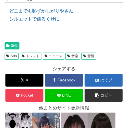
どこまでも恥ずかしがりやさん
シルエットで踊るくせに
嫌儲
Ado
トレンド
ニュース
音楽
驚愕
シェアする
X
Facebook
はてブ
Pocket
LINE
コピー
他まとめサイト更新情報