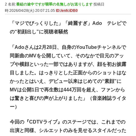
2 名前:
番組の途中ですが翡翠の名無しがお送りします
投稿日
時:2026/04/28(火) 20:07:21.05
ID:/enfciDB0
「マジでびっくりした」「綺麗すぎ」Ado テレビで
の“初顔出し”に視聴者騒然
「Adoさんは2月28日、自身のYouTubeチャンネルで
同新曲のMVを公開していて、そのなかで目元のアッ
プや横顔といった一部ではありますが、顔を初お披露
目しました。はっきりとした正面からのショットはな
かったとはいえ、デビュー以来はじめての“素顔”に
MVは公開1日で再生数は444万回を超え、ファンから
は驚きと喜びの声が上がりました」（音楽雑誌ライタ
ー）
今回の『CDTVライブ』のステージでは、これまでの
出演と同様、シルエットのみを見せるスタイルだった