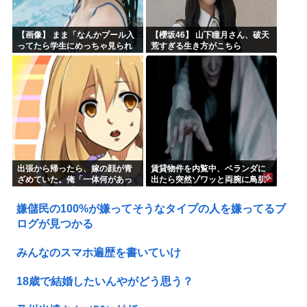
【画像】 まま「なんかプール入
【櫻坂46】 山下瞳月さん、破天
ってたら学生にめっちゃ見られ
荒すぎる生き方がこちら
たw」
出張から帰ったら、嫁の顔が青
賃貸物件を内覧中、ベランダに
ざめていた。俺「一体何があっ
出たら突然ゾワッと両腕に鳥肌
たんだ？」嫁「…」→子供たち
が出た。「やっぱりこの部屋嫌
に話を聞くと…
だ」と思った瞬間、体が前にド
嫌儲民の100%が嫌ってそうなタイプの人を嫌ってるブ
ンッと突き飛ばされて…
ログが見つかる
みんなのスマホ遍歴を書いていけ
18歳で結婚したいんやがどう思う？