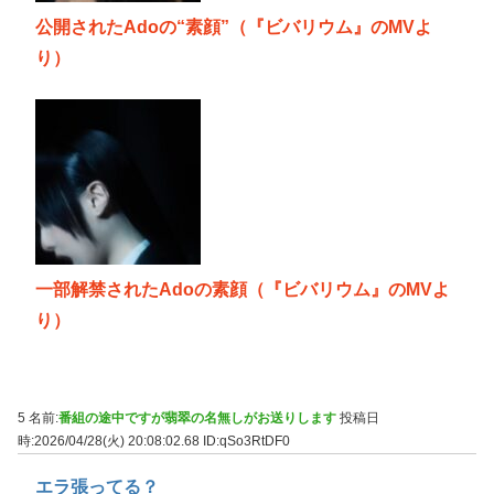
公開されたAdoの“素顔”（『ビバリウム』のMVよ
り）
一部解禁されたAdoの素顔（『ビバリウム』のMVよ
り）
5 名前:
番組の途中ですが翡翠の名無しがお送りします
投稿日
時:2026/04/28(火) 20:08:02.68
ID:qSo3RtDF0
エラ張ってる？