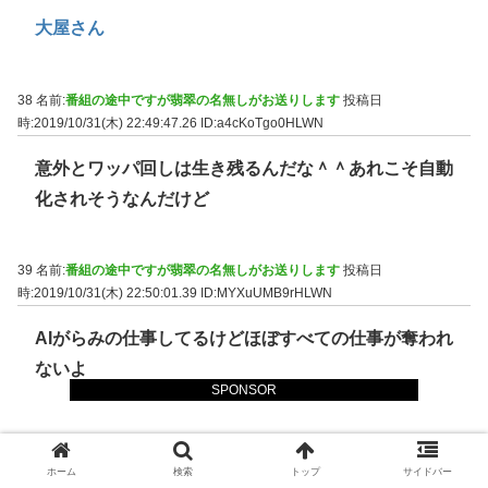
大屋さん
38 名前:
番組の途中ですが翡翠の名無しがお送りします
投稿日
時:2019/10/31(木) 22:49:47.26
ID:a4cKoTgo0HLWN
意外とワッパ回しは生き残るんだな＾＾あれこそ自動
化されそうなんだけど
39 名前:
番組の途中ですが翡翠の名無しがお送りします
投稿日
時:2019/10/31(木) 22:50:01.39
ID:MYXuUMB9rHLWN
AIがらみの仕事してるけどほぼすべての仕事が奪われ
ないよ
SPONSOR
40 名前:
番組の途中ですが翡翠の名無しがお送りします
投稿日
時:2019/10/31(木) 22:50:19.34
ID:XE+CV6nSMHLWN
ホーム
検索
トップ
サイドバー