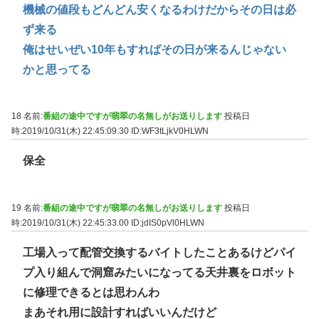
機械の値段もどんどん安くなるわけだからその日は必
ず来る
俺はせいぜい10年もすればその日が来るんじゃない
かと思ってる
18 名前:
番組の途中ですが翡翠の名無しがお送りします
投稿日
時:2019/10/31(木) 22:45:09.30
ID:WF3tLjkV0HLWN
保全
19 名前:
番組の途中ですが翡翠の名無しがお送りします
投稿日
時:2019/10/31(木) 22:45:33.00
ID:jdIS0pVl0HLWN
工場入って配管交換するバイトしたことあるけどパイ
プ入り組んで洞窟みたいになってる天井裏をロボット
に修理できるとは思わんわ
まあそれ用に設計すればいいんだけど