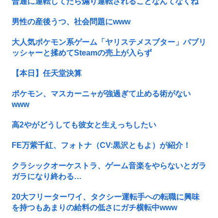
普通に運転してたら煽り運転されることなんてなくね
男性の産後うつ、社会問題にwww
大人気ポケモン系ゲーム「ヤリステメスブター」パブリ
ッシャーと揉めてSteamの売上が入らず
【本日】任天堂決算
ポケモン、マスカーニャが強過ぎて止める術がない
www
高2やがどうしても彼女と生えっちしたい
FE万紫千紅、フォトナ（CV:黒沢ともよ）が紹介！
クラシックオーケストラ、ゲーム音楽をやらないとガラ
ガラになり終わる…
20大フリーターワイ、タクシー運転手への転職に興味
を持つもあまりの給料の低さにガチ横転中www