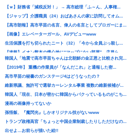
【ｗ】財務省「減税反対！」 → 高市総理「ふ～ん、人事権...
【ジャップ】介護職員（24）おばあさんの家に訪問してオム...
【高市朗報】高市早苗の名言、偉人の名言としてブロガーにま...
【画像】エレベーターガール、AVデビューwww
生活保護を打ち切られたニート（32）「今から全員ぶっ殺し...
【速報】イオン熊本の爆心地に“マップにない部屋” 店員ら...
韓国人「地震で高市早苗ちゃんは北朝鮮の金正恩と比較され完...
be[662593167]⇦こいつ中国のことが好きすぎて...
【2019年】 重機の作業員が「なんだこれ」と通報した密...
元キャバ嬢のMINAさん（みなちゃん）が配信中に亡くなっ...
高市早苗の秘書のガンステージ4はどうなったの？
【衝撃】NHK職員が番組出演タレントから性被害←これ！
維新県議、無許可で選挙カーレンタル事業 複数の維新候補が...
中国政府、強烈な不満を表明「泥棒が『泥棒を捕まえろ』と叫...
韓国人「現在、日本が密かに韓国からパクっているものがこち...
【速報】 記者「中革連は食料品消費税ゼロを公約に掲げてい...
漫画の画像持ってないか
高市総理の非核三原則「堅持しながら」→「堅持しつつ」→「...
孫悟飯、『魔閃光』しかオリジナル技がないwww
「盗人たけだけしい」中国国防省が防衛白書に反発 「日本の...
トランプ政権高官「ちょっと中国企業制裁したりしただけなの...
【悲報】なんでお前らチクニーしないの？
出せよ…お前らが描いた絵!!
【悲報】リュウジ氏、冷やし中華を「あり得ないほどダルい」...