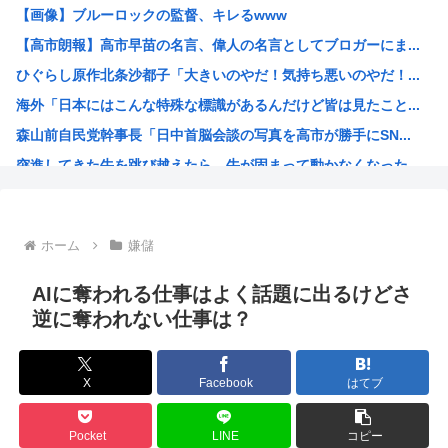
【画像】ブルーロックの監督、キレるwww
【悲報】みいちゃん作者「みいちゃん母は障害者なので自分が...
【高市朗報】高市早苗の名言、偉人の名言としてブロガーにま...
「コンビニ、馬鹿にすんなよ」→あのオーナー夫婦、不起訴ｗ...
ひぐらし原作北条沙都子「大きいのやだ！気持ち悪いのやだ！...
“映像化不可”と言われた渡辺淳一の問題作を実娘が映画化 ...
海外「日本にはこんな特殊な標識があるんだけど皆は見たこと...
野獣先輩、中国で市民権を得る
森山前自民党幹事長「日中首脳会談の写真を高市が勝手にSN...
高市早苗政府「外国人は生活保護法の対象にならない」
突進してきた牛を跳び越えたら、牛が固まって動かなくなった...
日本政府、通信監視へ 「トクリュウ対策」
バトル漫画の主人公でライバルがいないキャラ、存在しない
週刊少年ジャンプ、発行部数100万部割れ
ホーム
嫌儲
小泉進次郎、自衛隊の退役軍人への「支援庁」新設を検討
日本政府、通信監視へ 「トクリュウ対策」
AIに奪われる仕事はよく話題に出るけどさ
みい山作者「消せ消せ消せ消せ消せ消せ消せ消せ！」
逆に奪われない仕事は？
ヤニねこ、BPOで問題視されるwww
海外「日本の電車旅で最高に気分を上げてくれるものがコレ！...
X
Facebook
はてブ
福島県民「え！？俺らへの復興支援は一時停止する感じ！？」...
韓国人「韓国が熊本地震で飲料水1万本送ったら日本人は韓国...
Pocket
LINE
コピー