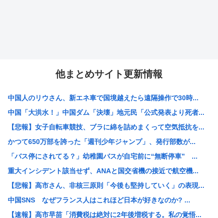
他まとめサイト更新情報
中国人のリウさん、新エネ車で国境越えたら遠隔操作で30時...
中国「大洪水！」中国ダム「決壊」地元民「公式発表より死者...
【悲報】女子自転車競技、ブラに綿を詰めまくって空気抵抗を...
かつて650万部を誇った「週刊少年ジャンプ」、発行部数が...
「バス停にされてる？」幼稚園バスが自宅前に“無断停車” ...
重大インシデント該当せず、ANAと国交省機の接近で航空機...
【悲報】高市さん、非核三原則「今後も堅持していく」の表現...
中国SNS なぜフランス人はこれほど日本が好きなのか? ...
【速報】高市早苗「消費税は絶対に2年後増税する。私の覚悟...