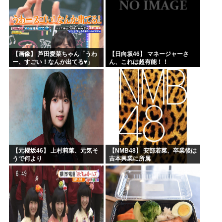
【画像】 芦田愛菜ちゃん「うわ
【日向坂46】 マネージャーさ
ー、すごい！なんか出てる♥」
ん、これは超有能！！
【元櫻坂46】 上村莉菜、元気そ
【NMB48】 安部若菜、卒業後は
うで何より
吉本興業に所属