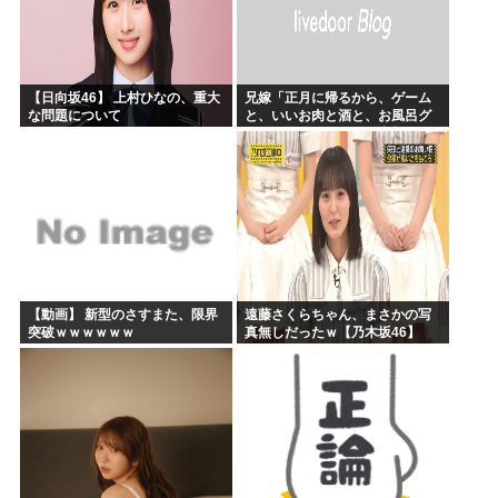
【日向坂46】 上村ひなの、重大
兄嫁「正月に帰るから、ゲーム
な問題について
と、いいお肉と酒と、お風呂グ
ッズの準備しとけよ」寝起きの
私「知るかボケ」兄嫁「キィィ
ィィー！！！！」私「あ…」
【動画】 新型のさすまた、限界
遠藤さくらちゃん、まさかの写
突破ｗｗｗｗｗｗ
真無しだったｗ【乃木坂46】