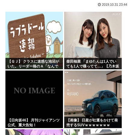
2019.10.31 23:44
ヤニねこさん、BPOが動く
ガンダムSEEDの新台パチ●コ、またコケるwww
高市早苗熊本視察PVを映像ディレクターが本気で分析した結...
みいちゃんのモデルになった人は性格がいいらしい。
来週のハンターハンタータイソンとツベッパ王子TSK17に...
『ヤニねこ』の喫煙や覚醒剤の注射シーン、青少年への影響を...
【ＧＪ】 クラスに迷惑な池沼が
柴田柚菜 「まゆたんは1人でい
いた。リーダー格のＡ「なんで
ても1人で喋ってて…」【乃木坂
支援学級に入れないんです
46】
か？」先生「背の高い低いと同
じで、これも個性なの！差別は...
【日向坂46】 月刊ジャイアンツ
【画像】 日産が社運をかけて発
公式、重大告知！
売するSUVｗｗｗｗｗｗｗ