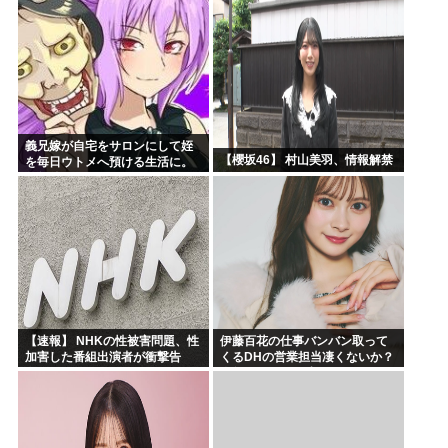
義兄嫁が自宅をサロンにして姪
【櫻坂46】 村山美羽、情報解禁
を毎日ウトメへ預ける生活に。
数年後、そのツケが一気に回っ
てきて…
【速報】 NHKの性被害問題、性
伊藤百花の仕事バンバン取って
加害した番組出演者が衝撃告
くるDHの営業担当凄くないか？
白！
今年のボーナス凄いことになり
そう！！【AKB48いともも】