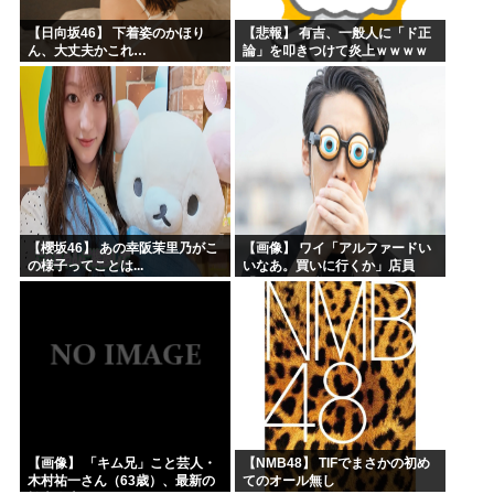
【日向坂46】 下着姿のかほり
【悲報】 有吉、一般人に「ド正
ん、大丈夫かこれ…
論」を叩きつけて炎上ｗｗｗｗ
ｗｗｗｗ
【櫻坂46】 あの幸阪茉里乃がこ
【画像】 ワイ「アルファードい
の様子ってことは...
いなあ。買いに行くか」店員
「ほいっ見積もりな！」ワイ
「金額おかしくね？」←お前ら
もそう思うよな？？？？？
【画像】 「キム兄」こと芸人・
【NMB48】 TIFでまさかの初め
木村祐一さん（63歳）、最新の
てのオール無し