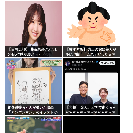
松本人志さんとのツーショット
が完全に別人だとネット騒然！
「マジで誰かわからん」...
【日向坂46】 藤嶌果歩さん"ホ
【凄すぎる】 力士の嫁に美人が
ンモノ"感が凄い・・・
多い理由→「これ」だったｗｗ
ｗｗｗｗｗ
賀喜遥香ちゃんが描いた映画
【悲報】 楽天、ガチで逝くｗｗ
「アンパンマン」のイラストが
ｗｗｗｗｗｗｗｗｗｗｗｗｗｗ
上手すぎる！！！【乃木坂46】
ｗｗｗｗ