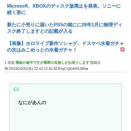
Microsoft、XBOXのディスク版廃止を発表。ソニーに
続く形に
新たに小売りに届いたPS5の箱にに28年1月に物理ディ
スク終了しますとの記載が入る
【画像】ホロライブ新作ソシャゲ、ドスケベ水着ガチャ
の次はみこめっとの水着ガチャ！
1 名前:
番組の途中ですが翡翠の名無しがお送りします
投稿日
時:2019/10/31(木) 22:42:12.81
ID:EnyCcjErHHLWN●
なにがあんの