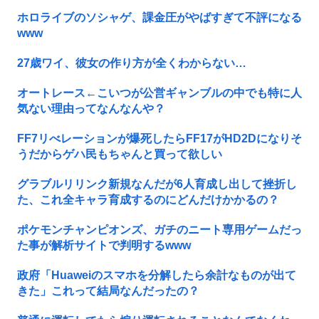
ホロライブのソシャゲ、課金圧がやばすぎて不評になる
www
27歳ワイ、彼女の作り方が全くわからない…
オートレース←こいつが公営ギャンブルの中でも特に人
気ない理由ってなんなんや？
FF7リべレーションが爆死したらFF17がHD2Dになりそ
うだからゲハ民もちゃんと買って欲しい
グラブルリリンク新規なんだが6人育成し出して挫折し
た、これ全キャラ育成するのにどんだけかかるの？
ポケモンチャンピオンズ、ガチのニート専用ゲームだっ
た事が解析サイトで判明するwww
政府「Huaweiのスマホを分解したら余計なものが出て
きた」これって結局なんだったの？