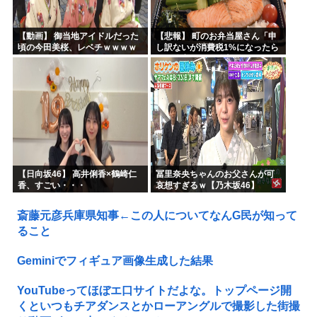
【動画】 御当地アイドルだった
【悲報】 町のお弁当屋さん「申
頃の今田美桜、レベチｗｗｗｗ
し訳ないが消費税1%になったら
ｗｗｗｗｗｗｗｗｗｗｗｗｗｗ
その分商品代を値上げするわ」
【日向坂46】 高井俐香×鶴崎仁
冨里奈央ちゃんのお父さんが可
香、すごい・・・
哀想すぎるｗ【乃木坂46】
斎藤元彦兵庫県知事←この人についてなんG民が知って
ること
Geminiでフィギュア画像生成した結果
YouTubeってほぼエ口サイトだよな。トップページ開
くといつもチアダンスとかローアングルで撮影した街撮