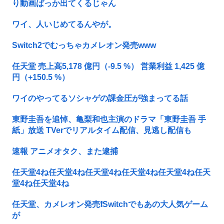
り動画ばっか出てくるじゃん
ワイ、人いじめてるんやが。
Switch2でむっちゃカメレオン発売www
任天堂 売上高5,178 億円（-9.5 %） 営業利益 1,425 億
円（+150.5 %）
ワイのやってるソシャゲの課金圧が強まってる話
東野圭吾を追悼、亀梨和也主演のドラマ「東野圭吾 手
紙」放送 TVerでリアルタイム配信、見逃し配信も
速報 アニメオタク、また逮捕
任天堂4ね任天堂4ね任天堂4ね任天堂4ね任天堂4ね任天
堂4ね任天堂4ね
任天堂、カメレオン発売❗Switchでもあの大人気ゲーム
が