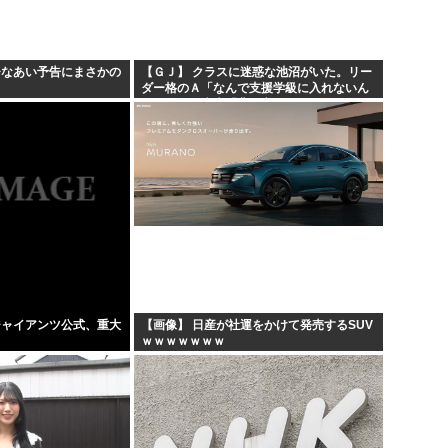
ひなあい予告にまさかの
【ＧＪ】 クラスに迷惑な池沼がいた。リー
ダー格のＡ「なんで支援学級に入れないん
ですか？」先生「背の高い低いと同じで、
これも個性なの！差別は...
ジャイアンツ公式、重大
【画像】 日産が社運をかけて発売するSUV
ｗｗｗｗｗｗｗ