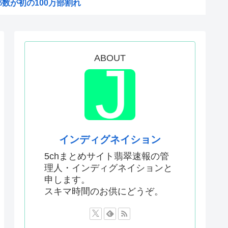
数が初の100万部割れ
MSがパラスアテネという風潮
物財務官僚、高市早苗の逆鱗に...
識があるんだけど皆は見たこと...
ABOUT
56す56すコロスコロス...
態度が非常に良いと話題
からなくなる
は今から考える」
したいんやが
インディグネイション
てなんて言ってた？
5chまとめサイト翡翠速報の管
理人・インディグネイションと
24）、動機を告白「中国の強...
申します。
だ！」日本がアニメ化した米人...
スキマ時間のお供にどうぞ。
まる
予選で外国人審判に性接待した...