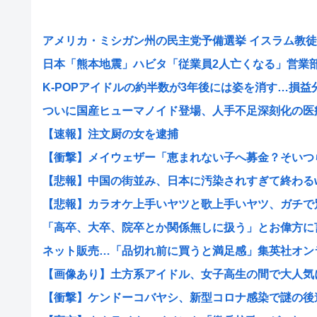
アメリカ・ミシガン州の民主党予備選挙 イスラム教徒の“
日本「熊本地震」ハビタ「従業員2人亡くなる」営業部長
K-POPアイドルの約半数が3年後には姿を消す…損益分岐
ついに国産ヒューマノイド登場、人手不足深刻化の医療・
【速報】注文厨の女を逮捕
【衝撃】メイウェザー「恵まれない子へ募金？そいつらが
【悲報】中国の街並み、日本に汚染されすぎて終わる
【悲報】カラオケ上手いヤツと歌上手いヤツ、ガチで別物
「高卒、大卒、院卒とか関係無しに扱う」とお偉方に言わ
ネット販売…「品切れ前に買うと満足感」集英社オンライ
【画像あり】土方系アイドル、女子高生の間で大人気にな
【衝撃】ケンドーコバヤシ、新型コロナ感染で謎の後遺症