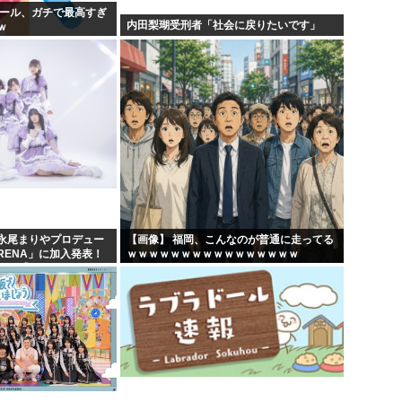
プール、ガチで最高すぎ
内田梨瑚受刑者「社会に戻りたいです」
ｗ
永尾まりやプロデュー
【画像】 福岡、こんなのが普通に走ってる
RENA」に加入発表！
ｗｗｗｗｗｗｗｗｗｗｗｗｗｗｗｗ
へ【元AKB48ゆかる