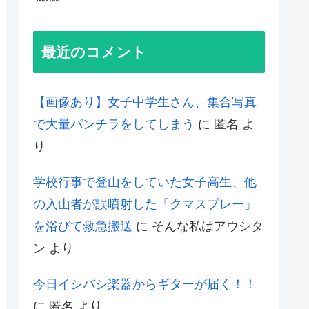
最近のコメント
【画像あり】女子中学生さん、集合写真
で大量パンチラをしてしまう
に
匿名
よ
り
学校行事で登山をしていた女子高生、他
の入山者が誤噴射した「クマスプレー」
を浴びて救急搬送
に
そんな私はアウシタ
ン
より
今日イシバシ楽器からギターが届く！！
に
匿名
より