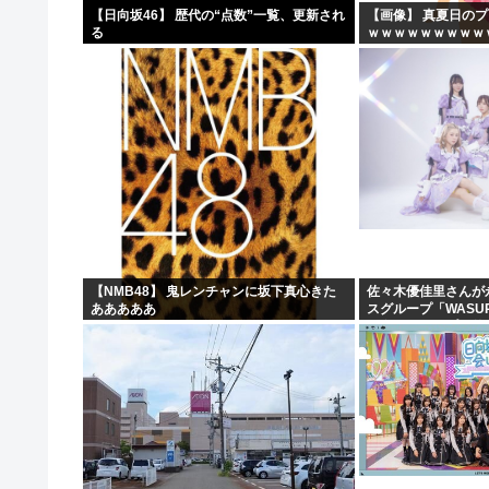
【日向坂46】 歴代の“点数”一覧、更新され
【画像】 真夏日の
る
ｗｗｗｗｗｗｗｗｗ
【NMB48】 鬼レンチャンに坂下真心きた
佐々木優佳里さんが
あああああ
スグループ「WASU
現在のグループと兼任
ん・まりやぎ】