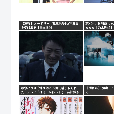
【警告】ADHDグレーと診断された子供たち、高確率で『
【画像】どえらい乳のJSが発見される
中国外務省、広島原爆投下に関して「同情を得ようと核被
【速報】 オードリー、藤嶌果歩1st写真集
東パソ、林瑠奈ちゃ
を受け取る【日向坂46】
ｗｗｗ【乃木坂46】
【急募】みい山作者・亜月ねねちゃんがここから逆転
積水ハウス「地面師に55億円騙し取られ
【櫻坂46】 流出..
た…」ワイ「はえーかわいそう…会社滅茶
ろ
苦茶やろなぁ」→