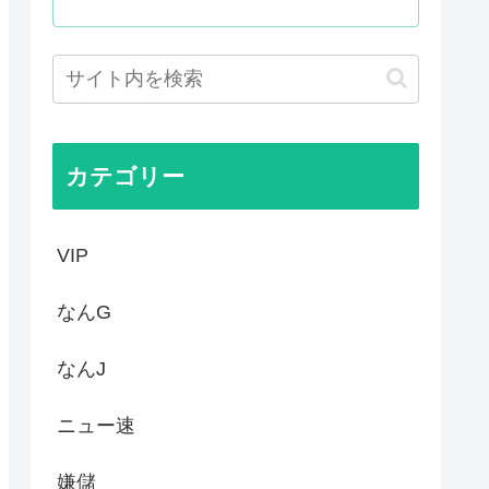
敵のスパイだったキャラ」 何...
明ツイートから1週間沈黙www
僚、左遷されるwww
なったんやが
カテゴリー
VIP
なんG
なんJ
ニュー速
嫌儲