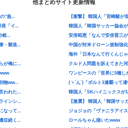
他まとめサイト更新情報
急...
【衝撃】 韓国人「宮崎駿が
「イ...
韓国人「韓国サッカー協会が行
...
安倍昭恵「なんで安倍晋三が
製造...
中国が対米ドローン規制強化し
海外「日本なんて行くんじゃな
俺に...
クルド人問題を訴えてきた河合
www
ワンピースの「世界に5種しか
ww...
(ヽ´ん`)「ボルト3連覇って凄
れた...
韓国人「SKハイニックスが1
ンシ...
【激震】 韓国人「韓国サッカ
って...
ジョジョの「ヴァニラアイス」
続く...
ロールちゃん描いたwww