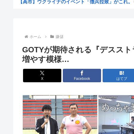
【高市】ウクライナのイベント「徴兵拉致」がこれ。もれ
【画像】このボケて、破壊力ありすぎてクッソワロタ
【画像】20年前のガチ素人Å◯、生々しさがヤバすぎ
東海汽船の当直が飲酒ｗｗｗやっちまったなｗｗｗ事業停
ホーム
嫌儲
早朝「ピンポーン」田舎の38歳おっさん「はい」警察「
GOTYが期待される『デスス
すまん、「プライベート・ライアン」とかいう大昔の戦争
増やす模様…
【衝撃】手術中に熊本地震が直撃した結果www(※動画あ
【描込】なんだよこの漫画ｗｗｗ【注意】
X
Facebook
はてブ
【衝撃】 中国製ルーター20機種にバックドア発見！ ネッ
【画像】マジで復活して欲しいAV女優www
【画像】仙台育英初の女子野球部員・星よつはがガチで可
【悲報】結婚して2年目の奥さんが風俗経験者だと判
【最新版】日本の都市の都会度ランキングがこちらw
ダイソーの220円のUSBケーブルが3ヶ月でダメになった