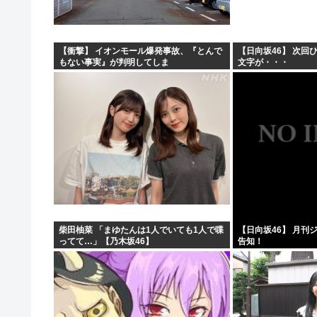
【衝撃】 イオンモール爆発事故、『とんで
【日向坂46】 次回
もない事実』が判明してしま
文字が・・・
う・・・・・・
柴田柚菜 「まゆたんは1人でいても1人で喋
【日向坂46】 月刊
ってて…」【乃木坂46】
告知！