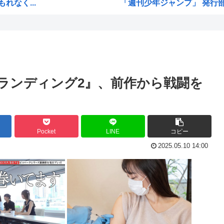
なく...
「週刊少年ジャンプ」 発行部
www
Zガンダムで一番人気のない
る
緊縮財政論者として知られる大
止ま...
海外「日本にはこんな特殊な標
お前...
自民党「日本人56す56す56す
トランディング2』、前作から戦闘を
映画...
熊本地震避難所で高市早苗の
り...
露悪系アニメ、定義がよくわ
高市早苗「消費税減税の財源
Pocket
LINE
コピー
...
声優の長谷川育美さんと結婚
2025.05.10 14:00
部落民のことお前らの地域っ
愛す...
中国大使館に侵入した自衛官（
明
海外「ディズニーがゴミのよう
ww
今期アニメの評価、ついに固
...
韓国人「韓国サッカー協会W杯