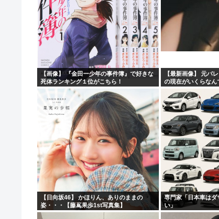
【画像】 『金田一少年の事件簿』で好きな
【最新画像】 元バレ
死体ランキング１位がこちら！
の現在がいくらなん
【日向坂46】 かほりん、ありのままの
専門家「日本車はダ
姿・・・【藤嶌果歩1st写真集】
い」