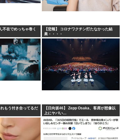
こ...
「味方のふりをしてたが、実は
みいちゃん作者、お気持ち表
害者...
高市総書記に逆らった財務官
ん不在でめっちゃ巻く
【悲報】 コロナワクチン打たなかった結
果・・・・
する方法
ヒロアカ見たらまじで好きに
. これもう付き合ってるだ
【日向坂46】 Zepp Osaka、客席が想像以
上にヤバい…