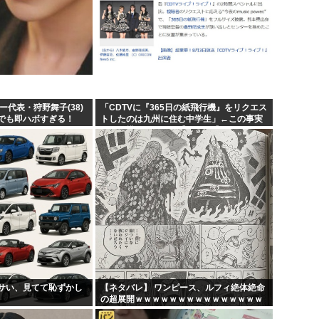
ー代表・狩野舞子(38)
「CDTVに『365日の紙飛行機』をリクエス
でも即ハボすぎる！
トしたのは九州に住む中学生」←この事実
って結構デカいよな【AKB48】
サい、見てて恥ずかし
【ネタバレ】 ワンピース、ルフィ絶体絶命
の超展開ｗｗｗｗｗｗｗｗｗｗｗｗｗｗｗ
ｗｗｗｗｗｗｗｗｗｗｗｗｗｗｗｗｗｗｗ