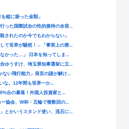
首を縦に振った金額」
った国際試合の性的接待の全容...
殺されたのか今でもわからない」
て世界が騒然！←「事実上の禁...
かった…」 日本を知ってしま...
ゆうすけ、埼玉県知事選挙に立...
ない飛行能力」発言の謎が解け...
いな。12年間も世界一か...
0%台の暴落！外国人投資家と...
ー協会、W杯・五輪で複数回の...
とかいうスタンド使い、流石に...