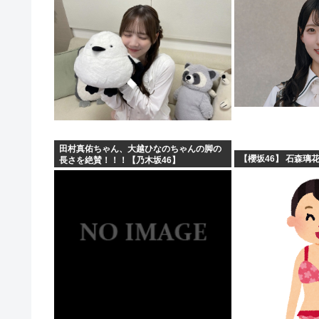
田村真佑ちゃん、大越ひなのちゃんの脚の
【櫻坂46】 石森璃
長さを絶賛！！！【乃木坂46】