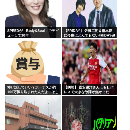
SPEEDが「Body&Soul」でデビ
【FRIDAY】 佐藤二朗＆橋本愛
ューして30年
に今度はとんでもないFRIDAY砲
が炸裂してしまう！
怖い話していい？ボーナスが約
【朗報】 冨安健洋さん…もしパ
100万振り込まれたんだよ、そし
レスで大きな故障が無かった
たら嫁が「5万円使っていいよ」
ら、アーセナルのメディカルが
って
悪かったことがハッキリする件
ｗｗｗｗ