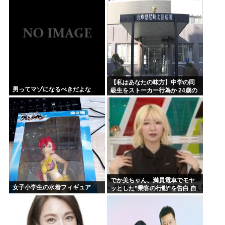
が解説
評価される原因は口開けた時に
見える銀歯
【私はあなたの味方】中学の同
男ってマゾになるべきだよな
級生をストーカー行為か 24歳の
女を逮捕 男性の自宅に唐揚げや
文庫本など繰り返し届ける / 兵庫
県
でか美ちゃん、満員電車でモヤ
女子小学生の水着フィギュア
ッとした”乗客の行動”を告白 自
身を扇子などであおぐ人に「オ
イニーがつらくて…」