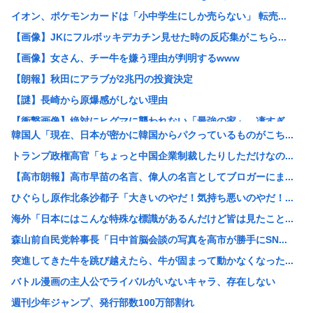
イオン、ポケモンカードは「小中学生にしか売らない」 転売...
【画像】JKにフルボッキデカチン見せた時の反応集がこちら...
【画像】女さん、チー牛を嫌う理由が判明するwww
【朗報】秋田にアラブが2兆円の投資決定
【謎】長崎から原爆感がしない理由
【衝撃画像】絶対にヒグマに襲われない「最強の家」、凄すぎ...
韓国人「現在、日本が密かに韓国からパクっているものがこち...
【消費税率1％】 「下げるのが筋なんですけど…」消費減税...
トランプ政権高官「ちょっと中国企業制裁したりしただけなの...
ワイ「どう見ても熟女AVのパッケージにしか見えん商品宣伝...
【高市朗報】高市早苗の名言、偉人の名言としてブロガーにま...
元ジャンポケ斉藤被告、懲役7年を求刑される
ひぐらし原作北条沙都子「大きいのやだ！気持ち悪いのやだ！...
AI活用すればするほど残業が増える現実
海外「日本にはこんな特殊な標識があるんだけど皆は見たこと...
中国「大洪水！」中国ダム「決壊」地元民「公式発表より死者...
森山前自民党幹事長「日中首脳会談の写真を高市が勝手にSN...
名古屋城本丸御殿の柱に修復不能な傷 「りょうじ」と「カイ...
突進してきた牛を跳び越えたら、牛が固まって動かなくなった...
【閲覧注意】元臆女キャバ嬢の首吊り自●配信、拡散されまく...
バトル漫画の主人公でライバルがいないキャラ、存在しない
【悲報】山里亮太さん、一般人のツイートに反撃開始www
週刊少年ジャンプ、発行部数100万部割れ
ゼレンスキー大統領、対日外交に不満か…大使らへ強化指示