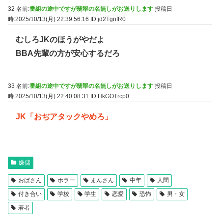
32 名前:
番組の途中ですが翡翠の名無しがお送りします
投稿日
時:2025/10/13(月) 22:39:56.16
ID:jd2TgnfR0
むしろJKのほうがやだよ
BBA先輩の方が安心するだろ
33 名前:
番組の途中ですが翡翠の名無しがお送りします
投稿日
時:2025/10/13(月) 22:40:08.31
ID:HkGOTrcp0
JK「おぢアタックやめろ」
嫌儲
おばさん
ホラー
まんさん
中年
人間
付き合い
学校
学生
恋愛
恐怖
男・女
若者