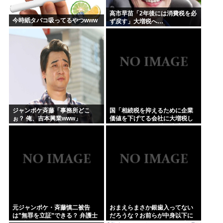
高市早苗「2年後には消費税を必
今時紙タバコ吸ってるやつwww
ず戻す」大増税へ…
ジャンポケ斉藤「事務所どこ
国「相続税を抑えるために企業
ぉ？ 俺、吉本興業www」
価値を下げてる会社に大増税し
ます。低PBRの会社は大増税を
覚悟せよ」
元ジャンポケ・斉藤慎二被告
おまえらまさか銀歯入ってない
は”無罪を立証”できる？ 弁護士
だろうな？お前らが中身以下に