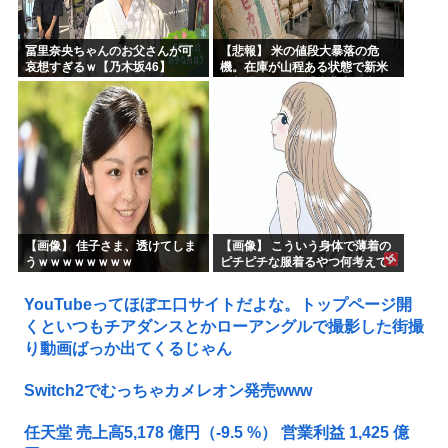
冨里奈央ちゃんのお父さんが可
【悲報】 米の値段大暴落の危
哀想すぎるｗ【乃木坂46】
機。在庫が山程ある状態で新米
の収穫始まる。「米農家が生活
できない」
【画像】 佳子さま、透けてしま
【画像】 こういう身体で薄着の
うｗｗｗｗｗｗｗｗ
ピチピチな服着るやつ何考えて
るんだよ
YouTubeってほぼエ口サイトだよな。トップページ開
くといつもチアダンスとかローアングルで撮影した街撮
り動画ばっか出てくるじゃん
Switch2でむっちゃカメレオン発売www
任天堂 売上高5,178 億円（-9.5 %） 営業利益 1,425 億