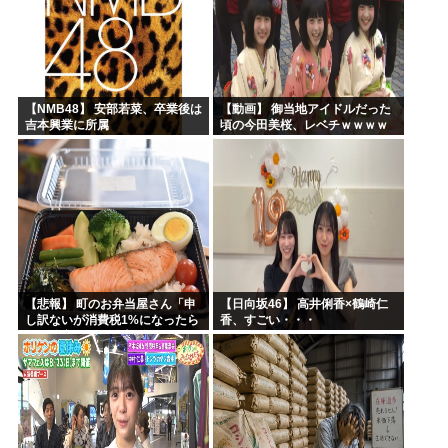
【NMB48】 安部若菜、卒業後は
【動画】 御当地アイドルだった
吉本興業に所属
頃の今田美桜、レベチｗｗｗｗ
ｗｗｗｗｗｗｗｗｗｗｗｗｗｗ
【悲報】 町のお弁当屋さん「申
【日向坂46】 高井俐香×鶴崎仁
し訳ないが消費税1%になったら
香、すごい・・・
その分商品代を値上げするわ」