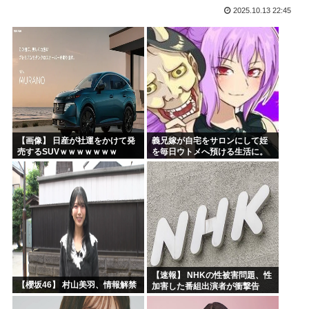
2025.10.13 22:45
「沢城みゆき」「悠木碧」「坂本真綾」「黒沢ともよ」パチ●...
「安倍晋三」「麻生太郎」「石原慎太郎」「高市早苗」 無礼...
漫画「人間を舐めるなよ…！」←こういう展開好きなんやが
ハンターハンター、とんでもねえ伏線が発掘されるwww
ひなこのーと作者、ついに限界突破
韓国、日本で韓国籍のインフルエンサーが7台の車に当て逃げ...
【画像】 日産が社運をかけて発
義兄嫁が自宅をサロンにして姪
売するSUVｗｗｗｗｗｗｗ
を毎日ウトメへ預ける生活に。
数年後、そのツケが一気に回っ
てきて…
【速報】 NHKの性被害問題、性
【櫻坂46】 村山美羽、情報解禁
加害した番組出演者が衝撃告
白！