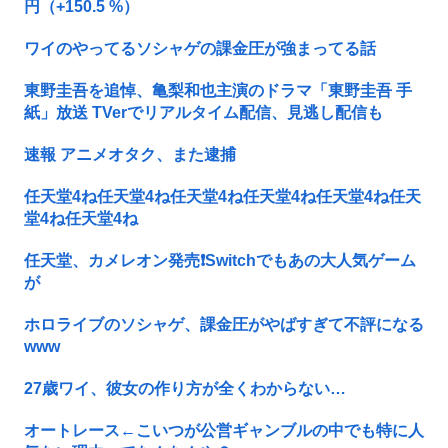
円（+150.5 %）
ワイのやってるソシャゲの課金圧が強まってる話
東野圭吾を追悼、亀梨和也主演のドラマ「東野圭吾 手
紙」放送 TVerでリアルタイム配信、見逃し配信も
速報 アニメオタク、また逮捕
任天堂4ね任天堂4ね任天堂4ね任天堂4ね任天堂4ね任天
堂4ね任天堂4ね
任天堂、カメレオン発売❗Switchでもあの大人気ゲーム
が
ホロライブのソシャゲ、課金圧がやばすぎて不評になる
www
27歳ワイ、彼女の作り方が全くわからない…
オートレース←こいつが公営ギャンブルの中でも特に人