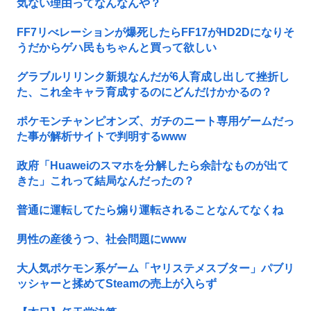
気ない理由ってなんなんや？
FF7リべレーションが爆死したらFF17がHD2Dになりそ
うだからゲハ民もちゃんと買って欲しい
グラブルリリンク新規なんだが6人育成し出して挫折し
た、これ全キャラ育成するのにどんだけかかるの？
ポケモンチャンピオンズ、ガチのニート専用ゲームだっ
た事が解析サイトで判明するwww
政府「Huaweiのスマホを分解したら余計なものが出て
きた」これって結局なんだったの？
普通に運転してたら煽り運転されることなんてなくね
男性の産後うつ、社会問題にwww
大人気ポケモン系ゲーム「ヤリステメスブター」パブリ
ッシャーと揉めてSteamの売上が入らず