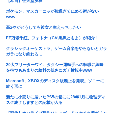
【本日】任天堂決算
ポケモン、マスカーニャが強過ぎて止める術がない
www
高2やがどうしても彼女と生えっちしたい
FE万紫千紅、フォトナ（CV:黒沢ともよ）が紹介！
クラシックオーケストラ、ゲーム音楽をやらないとガラ
ガラになり終わる…
20大フリーターワイ、タクシー運転手への転職に興味
を持つもあまりの給料の低さにガチ横転中www
Microsoft、XBOXのディスク版廃止を発表。ソニーに
続く形に
新たに小売りに届いたPS5の箱にに28年1月に物理ディ
スク終了しますとの記載が入る