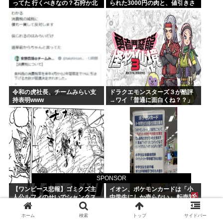
ってた 行くべきなの？石狩か北
られた3000円の肉と、値引きさ
広島大曲だよな
れていない1000円の肉では安い
のはどちらか」父の答え「50%
引きの肉」
令和の虎社長、チームみらい支
ドラクエモンスターズ３が酷評
持表明www
→ワイ「普通に面白くね？？」
SPONSOR
【ワンピース悲報】ゴミクズ主
イオン、ポケモンカードは「小
人公ルフィのせいでシャンクス
中学生にしか売らない」 転売対
に続きギャバンの腕も無くなる
策の決断が「素晴らしい」
www
ホーム
検索
トップ
サイドバー
【画像】 日産が社運をかけて発売するSUVｗｗｗｗｗ