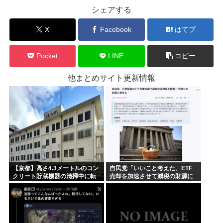
シェアする
X
Facebook
はてブ
Pocket
LINE
コピー
他まとめサイト更新情報
【京都】高さ4.3メートルのコン
自民党「いいこと考えた、ETF
クリート貯蔵機器の清掃中に転
売却を加速させて減税の財源に
落し男性死亡、伏見区の工場
しよう」