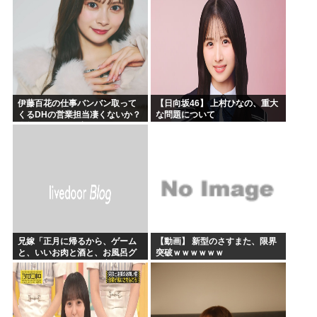
伊藤百花の仕事バンバン取って
【日向坂46】 上村ひなの、重大
くるDHの営業担当凄くないか？
な問題について
今年のボーナス凄いことになり
そう！！【AKB48いともも】
兄嫁「正月に帰るから、ゲーム
【動画】 新型のさすまた、限界
と、いいお肉と酒と、お風呂グ
突破ｗｗｗｗｗｗ
ッズの準備しとけよ」寝起きの
私「知るかボケ」兄嫁「キィィ
ィィー！！！！」私「あ…」