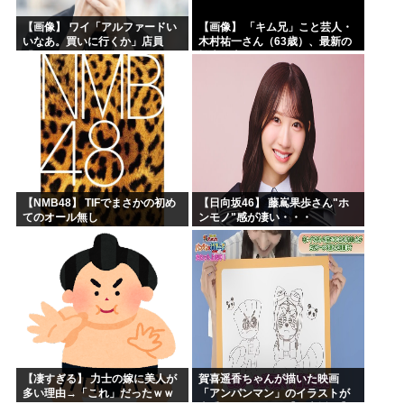
【画像】 ワイ「アルファードい
【画像】 「キム兄」こと芸人・
いなあ。買いに行くか」店員
木村祐一さん（63歳）、最新の
「ほいっ見積もりな！」ワイ
松本人志さんとのツーショット
「金額おかしくね？」←お前ら
が完全に別人だとネット騒然！
もそう思うよな？？？？？
「マジで誰かわからん」...
【NMB48】 TIFでまさかの初め
【日向坂46】 藤嶌果歩さん"ホ
てのオール無し
ンモノ"感が凄い・・・
【凄すぎる】 力士の嫁に美人が
賀喜遥香ちゃんが描いた映画
多い理由→「これ」だったｗｗ
「アンパンマン」のイラストが