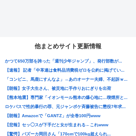
他まとめサイト更新情報
かつて650万部を誇った「週刊少年ジャンプ」、発行部数が...
【速報】 記者「中革連は食料品消費税ゼロを公約に掲げてい...
「コンビニ、馬鹿にすんなよ」→あのオーナー夫婦、不起訴ｗ...
【朗報】女子大生さん、被災地に手作りおにぎりを出荷
【熊本地震】専門家「イオンモール熊本の爆心地に…喫煙所と...
ロケバスで性的暴行の罪、元ジャンポケ斉藤被告に懲役7年求...
【朗報】Amazonで「GANTZ」が全巻100円www
【悲報】セッ◯スが下手だと女が生まれる←これwww
【驚愕】バズーカ岡田さん「170cmで100kg超えられ...