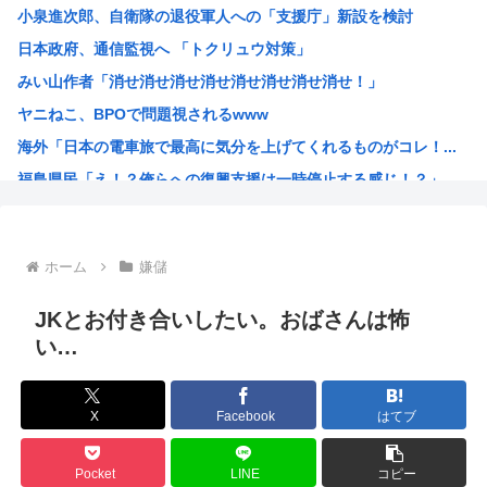
小泉進次郎、自衛隊の退役軍人への「支援庁」新設を検討
【画像】椎名林檎（38）「チュートリアル徳井と対談か…ち...
日本政府、通信監視へ 「トクリュウ対策」
【画像】木村沙織(39)の最新お●ぱいがガチでヤベえええ...
みい山作者「消せ消せ消せ消せ消せ消せ消せ消せ！」
今日ガストで胸糞悪いことがあった→…カップルとバトルして...
ヤニねこ、BPOで問題視されるwww
【画像】“ルフィ”強盗事件、幹部の男に懲役20年の有罪判...
海外「日本の電車旅で最高に気分を上げてくれるものがコレ！...
【悲報】医者「娘さん、ダウン症です」キラキラ女さん「人生...
福島県民「え！？俺らへの復興支援は一時停止する感じ！？」...
【動画あり】女性のみの冒険者パーティ、バルンブルンすぎて...
韓国人「韓国が熊本地震で飲料水1万本送ったら日本人は韓国...
ヤニねこさん、BPOが動く
ホーム
嫌儲
ガンダムSEEDの新台パチ●コ、またコケるwww
高市早苗熊本視察PVを映像ディレクターが本気で分析した結...
JKとお付き合いしたい。おばさんは怖
みいちゃんのモデルになった人は性格がいいらしい。
い…
来週のハンターハンタータイソンとツベッパ王子TSK17に...
『ヤニねこ』の喫煙や覚醒剤の注射シーン、青少年への影響を...
X
Facebook
はてブ
海外「これが文明か！」日本に比べて超石器時代だった英国に...
ゼレンスキー大統領「日本の支援は大きくない」3兆円も支援...
Pocket
LINE
コピー