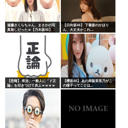
遠藤さくらちゃん、まさかの写
【日向坂46】 下着姿のかほり
真無しだったｗ【乃木坂46】
ん、大丈夫かこれ…
【悲報】 有吉、一般人に「ド正
【櫻坂46】 あの幸阪茉里乃がこ
論」を叩きつけて炎上ｗｗｗｗ
の様子ってことは...
ｗｗｗｗ