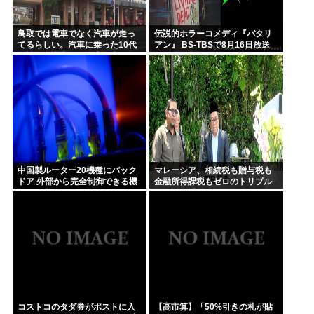
鳥取では電車でなく汽車が走っ
伝説的ホラーコメディ『バタリ
てるらしい。汽車に乗った10代
アン』 BS-TBSで8月16日放送
女性が意識失う。汽車汽車ぽっ
ぽぽっぽ
中国製ルーター20機種にバック
マレーシア、相続税も贈与税も
ドア 外部から完全制御できる機
金融所得課税もゼロのトリプル
能が仕込まれていた
ゼロで優秀な移民を海外から集
めてしまう…
コストコのタダ券がポストに入
【高市算】「50%引きの札が貼