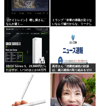
【ナイトレイン】 晒し厨さん、
トランプ「米軍の弾薬が足りな
なんか逝く…
いなんて嘘だからな、リークし
た奴は懲役刑だ！」
XBOX Series S、29,980円だっ
高市さん「消費税減税の財源
たはずが、いつのまにか10万円
は、歳入確保の取り組みをゼロ
近い価格に
ベースで進めることで十分に対
応できる」サナ、有能