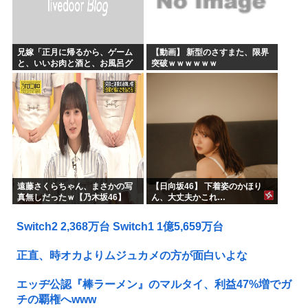
兄嫁「正月に帰るから、ゲーム
【動画】 新型のさすまた、限界
と、いいお肉と酒と、お風呂グ
突破ｗｗｗｗｗｗ
ッズの準備しとけよ」寝起きの
私「知るかボケ」兄嫁「キィィ
ィィー！！！！」私「あ…」
遠藤さくらちゃん、まさかの写
【日向坂46】 下着姿のかほり
真無しだったｗ【乃木坂46】
ん、大丈夫かこれ…
Switch2 2,368万台 Switch1 1億5,659万台
正直、時オカよりムジュカメの方が面白いよな
エッヂ公認『棒ラーメン』のマルタイ、利益47%増でガ
チの覇権へwww