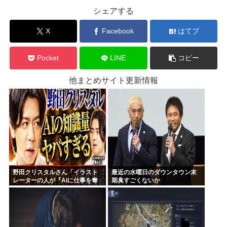
シェアする
X
Facebook
はてブ
Pocket
LINE
コピー
他まとめサイト更新情報
野田クリスタルさん「イラスト
最近の水曜日のダウンタウン末
レーターの人が『AIに仕事を奪
期臭すごくないか
われる』って言ってるけど、あ
なた達は"仕事を奪う側"じゃな
い？」