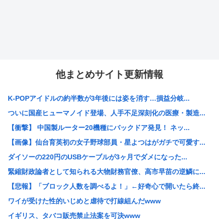
他まとめサイト更新情報
K-POPアイドルの約半数が3年後には姿を消す…損益分岐...
ついに国産ヒューマノイド登場、人手不足深刻化の医療・製造...
【衝撃】 中国製ルーター20機種にバックドア発見！ ネッ...
【画像】仙台育英初の女子野球部員・星よつはがガチで可愛す...
ダイソーの220円のUSBケーブルが3ヶ月でダメになった...
緊縮財政論者として知られる大物財務官僚、高市早苗の逆鱗に...
【悲報】「ブロック人数を調べるよ！」←好奇心で開いたら終...
ワイが受けた性的いじめと虐待で打線組んだwww
イギリス、タバコ販売禁止法案を可決www