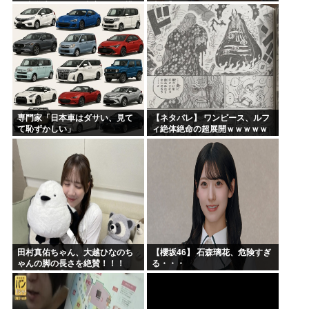
む中学生」←この事実って結構
真集】
デカいよな【AKB48】
専門家「日本車はダサい、見て
【ネタバレ】 ワンピース、ルフ
て恥ずかしい」
ィ絶体絶命の超展開ｗｗｗｗｗ
ｗｗｗｗｗｗｗｗｗｗｗｗｗｗ
ｗｗｗｗｗｗｗｗｗｗｗｗｗｗ
ｗｗｗｗｗｗｗｗｗｗｗｗ...
田村真佑ちゃん、大越ひなのち
【櫻坂46】 石森璃花、危険すぎ
ゃんの脚の長さを絶賛！！！
る・・・
【乃木坂46】