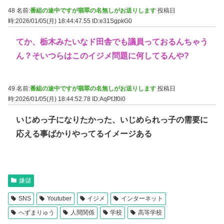
48 名前:
番組の途中ですが翡翠の名無しがお送りします
投稿日
時:2026/01/05(月) 18:44:47.55
ID:e31SgpkG0
てか、栃木みたいなド田舎でも議員っておるんちゃう
ん？そいつらはこのイジメ問題に何してるんや?
49 名前:
番組の途中ですが翡翠の名無しがお送りします
投稿日
時:2026/01/05(月) 18:44:52.78
ID:AqPfJf0i0
いじめっ子になりたかった、いじめられっ子の需要に
応える事ばかりやってるイメージある
嫌儲
SNS
Youtuber
イジメ
インターネット
へずまりゅう
人間関係
学校
高等学校