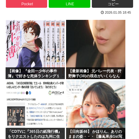
Pocket
LINE
コピー
ヒロアカ見たらまじで好きになったんやが
2026.01.05 18:45
【画像】カノカリ女、とんでもないエ口グッズにされてしまい...
韓国人「日本には韓国みたいなドラッグストアがないので韓国...
宮崎駿「声優は娼婦のような声」←これ正論すぎるよな
なんかおもろい漫画ない?
バンダイナムコ決算、プリキュアが前年比大幅減少
【画像】 『金田一少年の事件
【最新画像】 元バレー代表・狩
簿』で好きな死体ランキング１
野舞子(38)の現在がいくらなん
位がこちら！
でも即ハボすぎる！
「CDTVに『365日の紙飛行機』
【日向坂46】 かほりん、ありの
をリクエストしたのは九州に住
ままの姿・・・【藤嶌果歩1st写