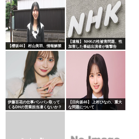
【速報】 NHKの性被害問題、性
【櫻坂46】 村山美羽、情報解禁
加害した番組出演者が衝撃告
白！
伊藤百花の仕事バンバン取って
【日向坂46】 上村ひなの、重大
くるDHの営業担当凄くないか？
な問題について
今年のボーナス凄いことになり
そう！！【AKB48いともも】