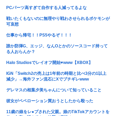
PCパーツ高すぎて自作する人減ってるよな
戦いたくもないのに無理やり戦わさせられるポケモンが
可哀想
仕事から帰宅！！PS5やるぞ！！！
誰か防弾G、エッジ、なんOとかのソースコード持って
る人おらんか？
Halo Studiosでレイオフ開始♥www【XBOX】
IGN「Switch2の売上は1年前の時期と比べ3分の1以上
減少」→海外ファン流石にXでブチギレwww
デレマスの相葉夕美ちゃんについて知っていること
彼女がペペローション買おうとしたから殴った
11歳の娘をレ●プされた父親。娘のTikTokアカウントを