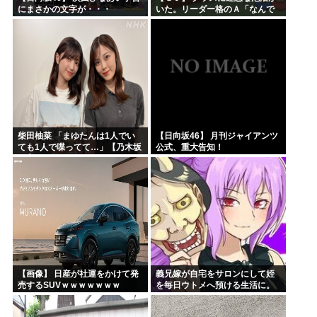
にまさかの文字が・・・
いた。リーダー格のＡ「なんで
支援学級に入れないんです
か？」先生「背の高い低いと同
じで、これも個性なの！差別は...
柴田柚菜 「まゆたんは1人でい
【日向坂46】 月刊ジャイアンツ
ても1人で喋ってて…」【乃木坂
公式、重大告知！
46】
【画像】 日産が社運をかけて発
義兄嫁が自宅をサロンにして姪
売するSUVｗｗｗｗｗｗｗ
を毎日ウトメへ預ける生活に。
数年後、そのツケが一気に回っ
てきて…