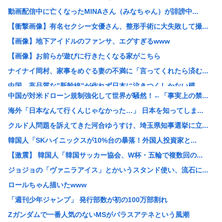
動画配信中に亡くなったMINAさん（みなちゃん）が誹謗中...
【衝撃画像】有名セクシー女優さん、整形手術に大失敗して撮...
【画像】地下アイドルのファンサ、エグすぎるwww
【画像】お前らが遊びに行きたくなる家がこちら
ナイナイ岡村、家事をめぐる妻の不満に「言ってくれたら済む...
中国、高品質な”新幹線”が作れず日本に泣きつくしかない模...
中国が対米ドローン規制強化して世界が騒然！←「事実上の禁...
高2生徒の家に侵入し、わいせつ 高2男子を逮捕
海外「日本なんて行くんじゃなかった…」 日本を知ってしま...
中国「大洪水！」三峡ダム「大雨で増水（台風直撃前」中国ダ...
クルド人問題を訴えてきた河合ゆうすけ、埼玉県知事選挙に立...
高市早苗「消費税減税の財源は今から考える」
韓国人「SKハイニックスが10%台の暴落！外国人投資家と...
【戦後最長】日本、なんと74ヶ月連続で景気回復していた‥...
【激震】 韓国人「韓国サッカー協会、W杯・五輪で複数回の...
【画像】わんぱく日焼け女子中学生さん、発育が良すぎて「女...
ジョジョの「ヴァニラアイス」とかいうスタンド使い、流石に...
【衝撃】ワイ「豆腐、150g×2丁で250円か…高いけど...
ロールちゃん描いたwww
檜山沙耶こと「おさや」、第一子妊娠を発表
「週刊少年ジャンプ」 発行部数が初の100万部割れ
例の自殺配信、ウッキウキでXに拡散されまくるwww
Zガンダムで一番人気のないMSがパラスアテネという風潮
【正論】今の20代「タモリっておもしろくないじゃん。笑っ...