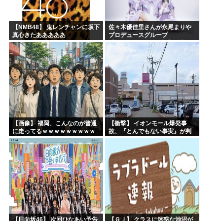
【NMB48】 鬼レンチャンに坂下
佐々木優佳里さんが永尾まりや
真心きたあああああ
プロデュースグループ
「WASURENA」に加入発表！
現在のグループと兼任へ【元
AKB48ゆかるん・まりやぎ】
【画像】 福岡、こんなのが普通
【衝撃】 イオンモール爆発事
に走ってるｗｗｗｗｗｗｗｗｗ
故、『とんでもない事実』が判
ｗｗｗｗｗｗｗ
明してしまう・・・・・・
【日向坂46】 次回ひなあい予告
【ＧＪ】 クラスに迷惑な池沼が