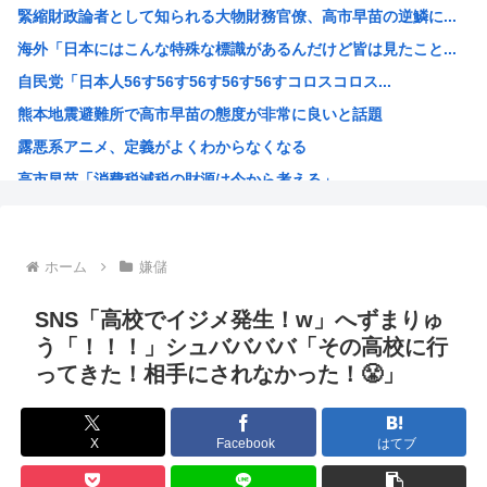
緊縮財政論者として知られる大物財務官僚、高市早苗の逆鱗に...
【速報】全国の女子高生、お前らに苦言www
海外「日本にはこんな特殊な標識があるんだけど皆は見たこと...
【画像あり】女子、整形に成功「この形の鼻が全女子の理想だ...
自民党「日本人56す56す56す56す56すコロスコロス...
【衝撃】兵庫県斎藤知事、海外事業所を全て廃止へ「公務員が...
熊本地震避難所で高市早苗の態度が非常に良いと話題
【悲報】上司さんからタコ殴りにされて被害届出したんやけど...
露悪系アニメ、定義がよくわからなくなる
【驚愕】いまだに続いていると聞いてビビる漫画「ながされて...
高市早苗「消費税減税の財源は今から考える」
【悲報】名探偵プリキュアさん、前作から売上を10億円も落...
声優の長谷川育美さんと結婚したいんやが
部落民のことお前らの地域ってなんて言ってた？
ホーム
嫌儲
中国大使館に侵入した自衛官（24）、動機を告白「中国の強...
海外「ディズニーがゴミのようだ！」日本がアニメ化した米人...
SNS「高校でイジメ発生！w」へずまりゅ
今期アニメの評価、ついに固まる
う「！！！」シュババババ「その高校に行
ってきた！相手にされなかった！😤」
韓国人「韓国サッカー協会W杯予選で外国人審判に性接待した...
「味方のふりをしてたが、実は敵のスパイだったキャラ」 何...
みいちゃん作者、お気持ち表明ツイートから1週間沈黙www
X
Facebook
はてブ
高市総書記に逆らった財務官僚、左遷されるwww