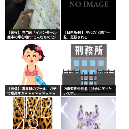
【速報】 専門家「イオンモール
【日向坂46】 歴代の“点数”一
熊本の爆心地に”こんなもの”が
覧、更新される
あったんだけど…」
【画像】 真夏日のプール、ガチ
内田梨瑚受刑者「社会に戻りた
で最高すぎｗｗｗｗｗｗｗｗｗ
いです」
ｗ