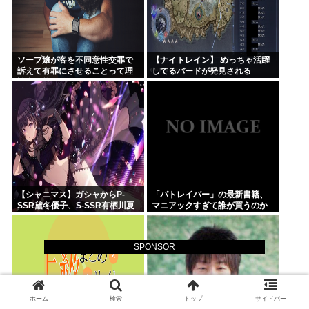
ソープ嬢が客を不同意性交罪で
【ナイトレイン】 めっちゃ活躍
訴えて有罪にさせることって理
してるバードが発見される
論上可能？
【シャニマス】ガシャからP-
「パトレイバー」の最新書籍、
SSR黛冬優子、S-SSR有栖川夏
マニアックすぎて誰が買うのか
葉が登場！イベントS-SR福丸小
謎
糸！
SPONSOR
ホーム
検索
トップ
サイドバー