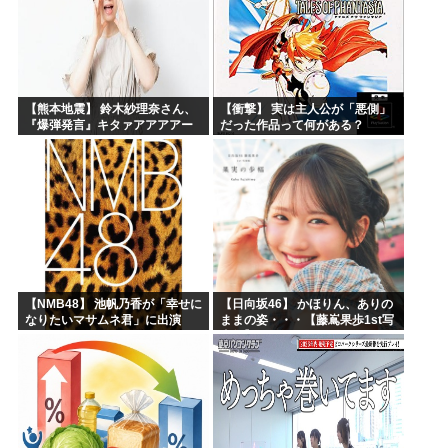
【熊本地震】 鈴木紗理奈さん、
【衝撃】 実は主人公が「悪側」
『爆弾発言』キタァアアアアー
だった作品って何がある？
ーーーーー！！
【NMB48】 池帆乃香が「幸せに
【日向坂46】 かほりん、ありの
なりたいマサムネ君」に出演
ままの姿・・・【藤嶌果歩1st写
真集】