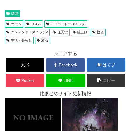
嫌儲
ゲーム
コスパ
ニンテンドースイッチ
ニンテンドースイッチ2
任天堂
値上げ
投資
生活・暮らし
経済
シェアする
X
Facebook
はてブ
Pocket
LINE
コピー
他まとめサイト更新情報