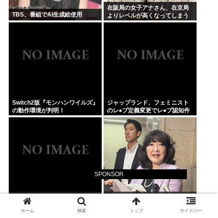
在阪局の女子アナさん、在京局
TBS、番組でAI生成絵使用
よりレベルが高くなってしまう
Switch2版『モンハンワイルズ』
ジャップランド、フェミニスト
の動作環境が判明！
のレ●プ定義変更でレ●プ認知件
数爆増www
SPONSOR
【動画】例の首吊り自殺配信、
【消費減税】日本の社会保障、
どんどん拡散されて終わるwww
岐路に 財源5兆円見通し立たず
ホーム
検索
トップ
サイドバー