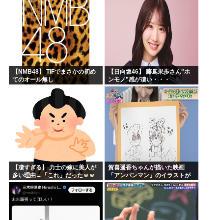
もそう思うよな？？？？？
「マジで誰かわからん」...
【NMB48】 TIFでまさかの初め
【日向坂46】 藤嶌果歩さん"ホ
てのオール無し
ンモノ"感が凄い・・・
【凄すぎる】 力士の嫁に美人が
賀喜遥香ちゃんが描いた映画
多い理由→「これ」だったｗｗ
「アンパンマン」のイラストが
ｗｗｗｗｗ
上手すぎる！！！【乃木坂46】