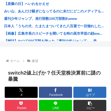
【原爆の日】へいわをかえせ
職場の貸本の習慣が、本を大事にしないおばさんのせいで無く...
みい山、あんだけ騒ぎになってるのに未だにどこのメディアも...
グラボ、国内価格4割値上げかwww
週刊少年ジャンプ、発行部数100万部割れwww
原爆投下81年
日本人「うちの犬、たまたまついてきた八百屋で一目惚れした...
「おっちゃん女の子になってスクール水着を着たいねん」60...
【画像】広島市長のスピーチを聞いてる時の高市早苗の顔ww...
警察官が60歳のおじいちゃんを射◯する動画が流出しやりす...
【雑誌】かつて650万部を誇った「週刊少年ジャンプ」、発...
ワイ、キンタマが腫れ上がって入院するも切開排膿で無事しな...
かのかりとかいう誰が見てるのか謎の漫画www
原爆投下81年
ホーム
嫌儲
海外「全部日本の真似だったのか…」 日本の普通のテレビ番...
海外「まるでトランプ」FIFAがW杯開催都市と結んだ約束...
switch2値上げか？任天堂株決算前に謎の
7時間かけて描いたHな糸会がこちら
暴騰
Win95開発者「日本でITが3Kと呼ばれるのは企業が根...
海外「その通り！」日本人ならどこでも発展させると語る世界...
X
Facebook
はてブ
【1966年】 母の日に9歳の息子が帰らなかった——容疑...
日本人「うちの犬、たまたまついてきた八百屋で一目惚れした...
Pocket
LINE
コピー