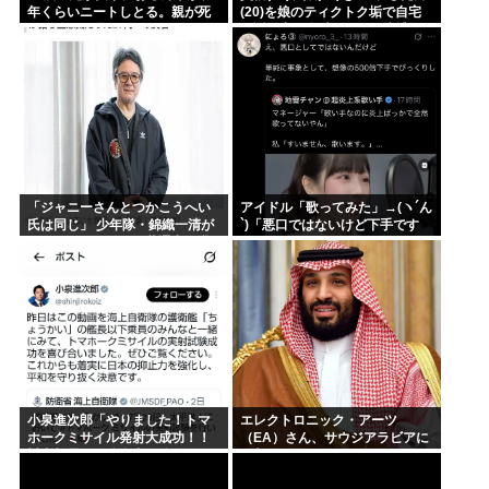
年くらいニートしとる。親が死
(20)を娘のティクトク垢で自宅
んだ後の処理どうしよう
に誘い出し自助 2人とも逮捕
「ジャニーさんとつかこうへい
アイドル「歌ってみた」→(ヽ´ん
氏は同じ」 少年隊・錦織一清が
`)「悪口ではないけど下手です
明かすレジェンドの共通点と我
ね」
流の演出論
小泉進次郎「やりました！トマ
エレクトロニック・アーツ
ホークミサイル発射大成功！！
（EA）さん、サウジアラビアに
対中朝露への防衛力を強化して
買収されてしまう。これはハラ
ますw」
ールゲーム爆誕か