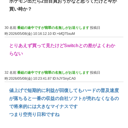
ポケモン出たら2台目買おうかなと思ってたけど今が
買い時か？
30 名前:
番組の途中ですが翡翠の名無しがお送りします
投稿日
時:2026/05/08(金) 10:16:12.10
ID:+bfQ75xuM
とりあえず買って見たけどSwitchとの差がよくわか
らない
32 名前:
番組の途中ですが翡翠の名無しがお送りします
投稿日
時:2026/05/08(金) 10:23:41.87
ID:hJYSnyCA0
値上げで短期的に利益が回復してもハードの普及速度
が落ちると一番の収益の自社ソフトが売れなくなるの
で将来的には大きなマイナスです
つまり空売り日和ですね