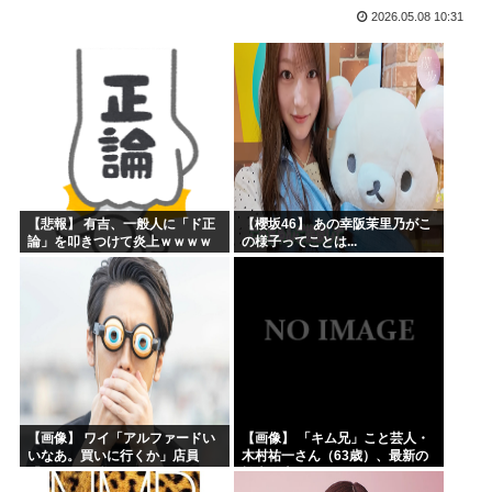
2026.05.08 10:31
海外「まるでトランプ」FIFAがW杯開催都市と結んだ約束...
海外「全部日本の真似だったのか…」 日本の普通のテレビ番...
お絵描きリレーってなんぞや
【海外の反応】 なぜイチローはあんなに敬遠四球が多かった...
平野綾とかいう女声優についてお前らが知ってることwww
みいちゃんと山田さんの漫画の作者なんでこんなに嫌われてる...
【悲報】 有吉、一般人に「ド正
【櫻坂46】 あの幸阪茉里乃がこ
論」を叩きつけて炎上ｗｗｗｗ
の様子ってことは...
ｗｗｗｗ
【画像】 ワイ「アルファードい
【画像】 「キム兄」こと芸人・
いなあ。買いに行くか」店員
木村祐一さん（63歳）、最新の
「ほいっ見積もりな！」ワイ
松本人志さんとのツーショット
「金額おかしくね？」←お前ら
が完全に別人だとネット騒然！