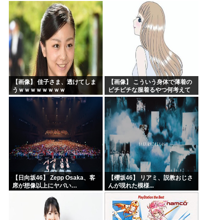
の収穫始まる。「米農家が生活
できない」
【画像】 佳子さま、透けてしま
【画像】 こういう身体で薄着の
うｗｗｗｗｗｗｗｗ
ピチピチな服着るやつ何考えて
るんだよ
【日向坂46】 Zepp Osaka、客
【櫻坂46】 リアミ、説教おじさ
席が想像以上にヤバい…
んが現れた模様...