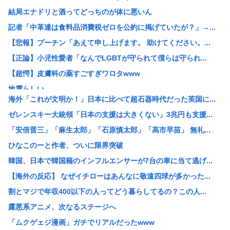
結局エナドリと酒ってどっちのが体に悪いん
記者「中革連は食料品消費税ゼロを公約に掲げていたが？」→...
【悲報】プーチン「あえて申し上げます。 助けてください。...
【正論】小児性愛者「なんでLGBTが守られて僕らは守られ...
【超愕】皮膚科の薬すごすぎワロタwww
地震らしい
海外「これが文明か！」日本に比べて超石器時代だった英国に...
【画像】松本人志さん、大勢の若いファンに囲まれてご満悦
ゼレンスキー大統領「日本の支援は大きくない」3兆円も支援...
【画像】田舎のオフィスレディのTikTok、えっちすぎる
「安倍晋三」「麻生太郎」「石原慎太郎」「高市早苗」 無礼...
韓国人「日本で新発売Galaxy Z Foldが売り切れ...
ひなこのーと作者、ついに限界突破
【画像】辻希空ちゃん、顔だけで普通に使える
韓国、日本で韓国籍のインフルエンサーが7台の車に当て逃げ...
地球に落下する人工衛星のアルミニウムが大気に及ぼす影響を...
【海外の反応】 なぜイチローはあんなに敬遠四球が多かった...
【朗報】みいちゃんと山田さん、大物漫画家たちから絶賛され...
割とマジで年収400以下の人ってどう暮らしてるの？この人...
【画像】ワイがBBA先輩から送られてきたライン、見るに耐...
露悪系アニメ、次なるステージへ
【予算100万】 市長「特定外来生物クビアカは気持ち悪い...
「ムクゲェジ漫画」ガチでリアルだったwww
日本の伝統文化『花火大会』、この5年で4分の1が消滅して...