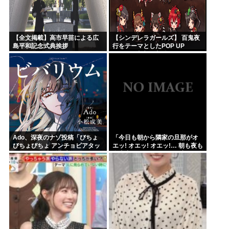
【全文掲載】高市早苗による広
【シンデレラガールズ】 百鬼夜
島平和記念式典挨拶
行をテーマとしたPOP UP
SHOPが東京・大阪にて開催
Ado、深夜のナゾ投稿「びちょ
「今日も朝から隣家の旦那がオ
びちょびちょ アンチョビアタッ
エッ! オエッ! オエッ!… 朝も夜も
ク！」 SNSに反響広がる
食事中もかなりえづきの音がし
て不愉快な1日が始まります…」