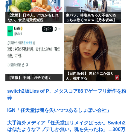
【悲報】 日本人、バカかもしれ
東パソ、林瑠奈ちゃん不在でめ
ない。食品消費税減税
っちゃ巻くｗｗｗ【乃木坂46】
（8%→1%）に93.2%の国民が
賛成してしまう
【日向坂46】 黒ビキニかほり
【速報】 中国、ガチで逝く
ん、強すぎる
switch2版Lies of P、メタスコア86でゲーフリ新作を粉
砕
IGN「任天堂は魂を失いつつあるしょぼい会社」
大手海外メディア「任天堂はリメイクばっか。Switch2
は似たようなアプデしか無い。魂を失ったね」→300万