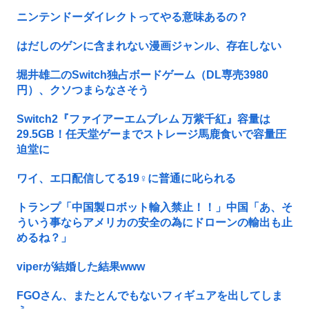
ニンテンドーダイレクトってやる意味あるの？
はだしのゲンに含まれない漫画ジャンル、存在しない
堀井雄二のSwitch独占ボードゲーム（DL専売3980
円）、クソつまらなさそう
Switch2『ファイアーエムブレム 万紫千紅』容量は
29.5GB！任天堂ゲーまでストレージ馬鹿食いで容量圧
迫堂に
ワイ、エ口配信してる19♀に普通に叱られる
トランプ「中国製ロボット輸入禁止！！」中国「あ、そ
ういう事ならアメリカの安全の為にドローンの輸出も止
めるね？」
viperが結婚した結果www
FGOさん、またとんでもないフィギュアを出してしま