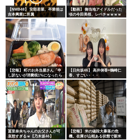
【NMB48】 安部若菜、卒業後は
【動画】 御当地アイドルだった
吉本興業に所属
頃の今田美桜、レベチｗｗｗｗ
ｗｗｗｗｗｗｗｗｗｗｗｗｗｗ
【悲報】 町のお弁当屋さん「申
【日向坂46】 高井俐香×鶴崎仁
し訳ないが消費税1%になったら
香、すごい・・・
その分商品代を値上げするわ」
冨里奈央ちゃんのお父さんが可
【悲報】 米の値段大暴落の危
哀想すぎるｗ【乃木坂46】
機。在庫が山程ある状態で新米