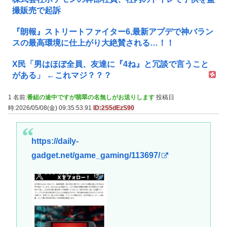
撮販売で起訴
『朗報』ストリートファイター6,最新アプデで神バラン
スの最高環境に仕上がり大絶賛される…！！
X民「男はほぼ全員、友達に『4ね』と冗談で言うこと
がある」 ←これマジ？？？
1 名前:
番組の途中ですが翡翠の名無しがお送りします
投稿日
時:2026/05/08(金) 09:35:53.91
ID:2S5dEzS90
https://daily-
gadget.net/game_gaming/113697/