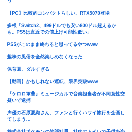
う
【PC】比較的コンパクトらしい、RTX5070登場
多根「Switch2、499ドルでも安い800ドル超えるか
も。PS5は直近での値上げ可能性低い」
PS5がこのまま終わると思ってるやつwww
趣味の風俗を全然楽しめなくなった…
保育園、ダルすぎる
【動画】かもしれない運転、限界突破www
『ケロロ軍曹』ミュージカルで音楽担当者が不同意性交
疑いで逮捕
声優の石原夏織さん、ファンと行くハワイ旅行を企画し
てしまう…
株式会社ポケモンの幹部社員、社内のトイレで子供を盗