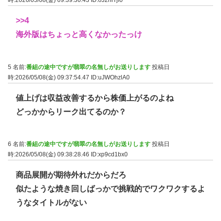
時:2026/05/08(金) 09:39:36.43
ID:oJ2hlTjf0
>>4
海外版はちょっと高くなかったっけ
5 名前:
番組の途中ですが翡翠の名無しがお送りします
投稿日
時:2026/05/08(金) 09:37:54.47
ID:uJWOhzlA0
値上げは収益改善するから株価上がるのよね
どっかからリーク出てるのか？
6 名前:
番組の途中ですが翡翠の名無しがお送りします
投稿日
時:2026/05/08(金) 09:38:28.46
ID:xp9cd1bx0
商品展開が期待外れだからだろ
似たような焼き回しばっかで挑戦的でワクワクするよ
うなタイトルがない