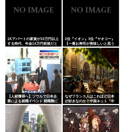
1Kアパートの家賃が10万円以上
2位『イオン』3位『ヤオコー』
する時代、年金14万円前後だと
【一番お寿司が美味しいと思う
賃貸の人は無理じゃね？
スーパー】300名が選ぶ1位に
【人材獲得へ】ソウルで日本企
なぜフランス人はこれほど日本
業による就職イベント 就職難に
が好きなのか？中国ネット「中
苦しむ韓国の若者が日本に注目
国人も日本が好き」