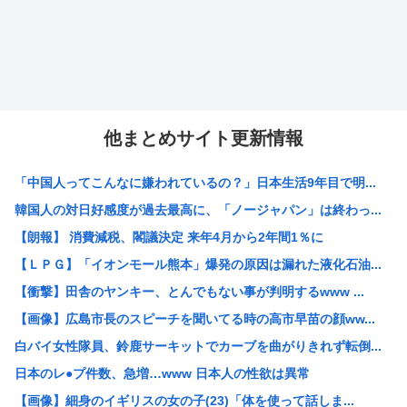
他まとめサイト更新情報
「中国人ってこんなに嫌われているの？」日本生活9年目で明...
韓国人の対日好感度が過去最高に、「ノージャパン」は終わっ...
【朗報】 消費減税、閣議決定 来年4月から2年間1％に
【ＬＰＧ】「イオンモール熊本」爆発の原因は漏れた液化石油...
【衝撃】田舎のヤンキー、とんでもない事が判明するwww ...
【画像】広島市長のスピーチを聞いてる時の高市早苗の顔ww...
白バイ女性隊員、鈴鹿サーキットでカーブを曲がりきれず転倒...
日本のレ●プ件数、急増…www 日本人の性欲は異常
【画像】細身のイギリスの女の子(23)「体を使って話しま...