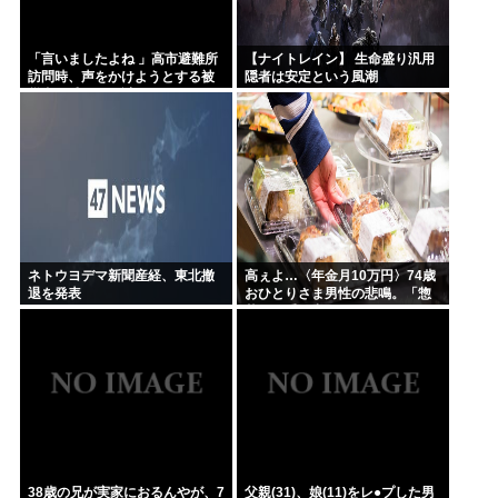
「言いましたよね 」高市避難所
【ナイトレイン】 生命盛り汎用
訪問時、声をかけようとする被
隠者は安定という風潮
災者を威圧する謎のハゲガード
マンが発生
ネトウヨデマ新聞産経、東北撤
高ぇよ…〈年金月10万円〉74歳
退を発表
おひとりさま男性の悲鳴。「惣
菜すら手が出ない」
38歳の兄が実家におるんやが、7
父親(31)、娘(11)をレ●プした男