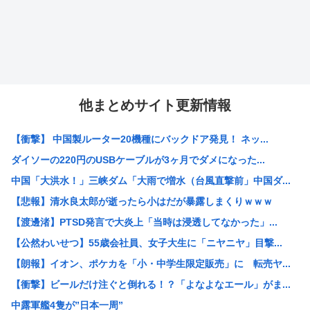
他まとめサイト更新情報
【衝撃】 中国製ルーター20機種にバックドア発見！ ネッ...
ダイソーの220円のUSBケーブルが3ヶ月でダメになった...
中国「大洪水！」三峡ダム「大雨で増水（台風直撃前」中国ダ...
【悲報】清水良太郎が逝ったら小はだが暴露しまくりｗｗｗ
【渡邊渚】PTSD発言で大炎上「当時は浸透してなかった」...
【公然わいせつ】55歳会社員、女子大生に「ニヤニヤ」目撃...
【朗報】イオン、ポケカを「小・中学生限定販売」に 転売ヤ...
【衝撃】ビールだけ注ぐと倒れる！？「よなよなエール」がま...
中露軍艦4隻が”日本一周”