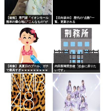
【速報】 専門家「イオンモール
【日向坂46】 歴代の“点数”一
熊本の爆心地に”こんなもの”が
覧、更新される
あったんだけど…」
【画像】 真夏日のプール、ガチ
内田梨瑚受刑者「社会に戻りた
で最高すぎｗｗｗｗｗｗｗｗｗ
いです」
ｗ