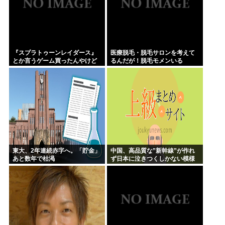
『スプラトゥーンレイダース』
医療脱毛・脱毛サロンを考えて
とか言うゲーム買ったんやけど
るんだが！脱毛モメンいる
か？？
東大、2年連続赤字へ。「貯金」
中国、高品質な”新幹線”が作れ
あと数年で枯渇
ず日本に泣きつくしかない模様
www