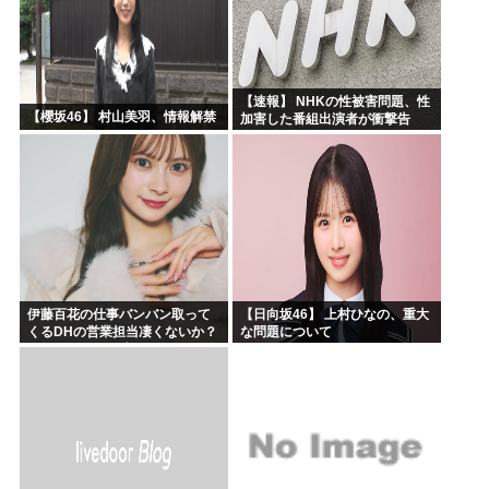
【速報】 NHKの性被害問題、性
【櫻坂46】 村山美羽、情報解禁
加害した番組出演者が衝撃告
白！
伊藤百花の仕事バンバン取って
【日向坂46】 上村ひなの、重大
くるDHの営業担当凄くないか？
な問題について
今年のボーナス凄いことになり
そう！！【AKB48いともも】