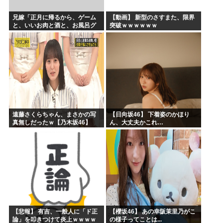
兄嫁「正月に帰るから、ゲーム
【動画】 新型のさすまた、限界
と、いいお肉と酒と、お風呂グ
突破ｗｗｗｗｗｗ
ッズの準備しとけよ」寝起きの
私「知るかボケ」兄嫁「キィィ
ィィー！！！！」私「あ…」
遠藤さくらちゃん、まさかの写
【日向坂46】 下着姿のかほり
真無しだったｗ【乃木坂46】
ん、大丈夫かこれ…
【悲報】 有吉、一般人に「ド正
【櫻坂46】 あの幸阪茉里乃がこ
論」を叩きつけて炎上ｗｗｗｗ
の様子ってことは...