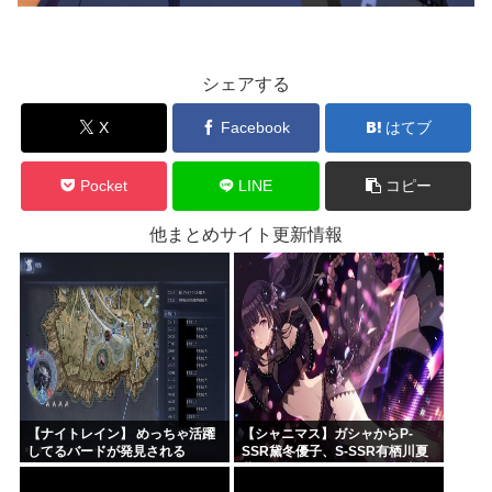
シェアする
X
Facebook
はてブ
Pocket
LINE
コピー
他まとめサイト更新情報
【ナイトレイン】 めっちゃ活躍
【シャニマス】ガシャからP-
してるバードが発見される
SSR黛冬優子、S-SSR有栖川夏
葉が登場！イベントS-SR福丸小
糸！