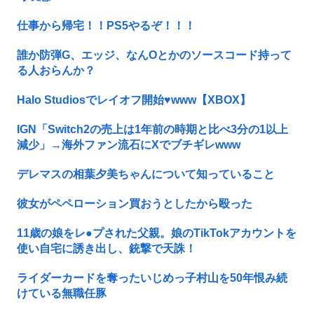
仕事から帰宅！！PS5やるぞ！！！
誰か防弾G、エッジ、なんOとかのソースコード持って
る人おらんか？
Halo Studiosでレイオフ開始♥www【XBOX】
IGN「Switch2の売上は1年前の時期と比べ3分の1以上
減少」→海外ファン流石にXでブチギレwww
デレマスの相葉夕美ちゃんについて知っていること
彼女がペペローション買おうとしたから殴った
11歳の娘をレ●プされた父親。娘のTikTokアカウントを
使い自宅に誘き出し、銃撃で天誅！
ライダーカードを奪ったいじめっ子村山を50年恨み続
けている無職任豚