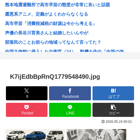
熊本地震避難所で高市早苗の態度が非常に良いと話題
セカンドサマーウイカ、AVになってしまう…「このAV最高...
露悪系アニメ、定義がよくわからなくなる
ワイの株式口座 爆損で逝く
高市早苗「消費税減税の財源は今から考える」
海行ってきたで
声優の長谷川育美さんと結婚したいんやが
中国企業Zbtlink製のルーター20機種にバックドア…...
部落民のことお前らの地域ってなんて言ってた？
実は女に勘違いされている男のオ●ニー挙げてけ
中国大使館に侵入した自衛官（24）、動機を告白「中国の強...
【悲報】ヤニねこ、BPOで問題視されるwww
海外「ディズニーがゴミのようだ！」日本がアニメ化した米人...
今期アニメの評価、ついに固まる
K7ijEdbBpRnQ1779548490.jpg
韓国人「韓国サッカー協会W杯予選で外国人審判に性接待した...
「味方のふりをしてたが、実は敵のスパイだったキャラ」 何...
X
Facebook
はてブ
みいちゃん作者、お気持ち表明ツイートから1週間沈黙www
高市総書記に逆らった財務官僚、左遷されるwww
Pocket
LINE
コピー
ヒロアカ見たらまじで好きになったんやが
2026.05.24 00:01
【画像】カノカリ女、とんでもないエ口グッズにされてしまい...
韓国人「日本には韓国みたいなドラッグストアがないので韓国...