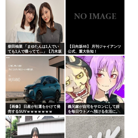
か？」先生「背の高い低いと同
じで、これも個性なの！差別は...
柴田柚菜 「まゆたんは1人でい
【日向坂46】 月刊ジャイアンツ
ても1人で喋ってて…」【乃木坂
公式、重大告知！
46】
【画像】 日産が社運をかけて発
義兄嫁が自宅をサロンにして姪
売するSUVｗｗｗｗｗｗｗ
を毎日ウトメへ預ける生活に。
数年後、そのツケが一気に回っ
てきて…