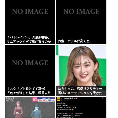
「パトレイバー」の最新書籍、
お盆、ホテル代高くね
マニアックすぎて誰が買うのか
謎
【スクリプト負けてて草w】
ゆうちゃみ、恋愛リアリティー
「色々勉強した結果、理系以外
番組のオーディションを受けた
はエラー品だと気付いた【ガ
過去を激白「10回くらい落ちて
チ】」について、もっと具体的
るんです」
に話そうか