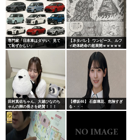
宮崎駿「声優は娼婦のような声」←これ正論すぎるよな
なんかおもろい漫画ない?
バンダイナムコ決算、プリキュアが前年比大幅減少
財務省のエース、左遷
専門家「日本車はダサい、見て
【ネタバレ】 ワンピース、ルフ
韓国人「地震で高市早苗ちゃんは北朝鮮の金正恩と比較され完...
て恥ずかしい」
ィ絶体絶命の超展開ｗｗｗｗｗ
ｗｗｗｗｗｗｗｗｗｗｗｗｗｗ
山本五十六「明日は真珠湾攻撃か…なんやこれ、デスノート？...
ｗｗｗｗｗｗｗｗｗｗｗｗｗｗ
ｗｗｗｗｗｗｗｗｗｗｗｗ...
田村真佑ちゃん、大越ひなのち
【櫻坂46】 石森璃花、危険すぎ
ゃんの脚の長さを絶賛！！！
る・・・
【乃木坂46】