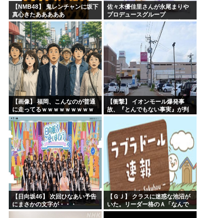
【NMB48】 鬼レンチャンに坂下
佐々木優佳里さんが永尾まりや
真心きたあああああ
プロデュースグループ
「WASURENA」に加入発表！
現在のグループと兼任へ【元
AKB48ゆかるん・まりやぎ】
【画像】 福岡、こんなのが普通
【衝撃】 イオンモール爆発事
に走ってるｗｗｗｗｗｗｗｗｗ
故、『とんでもない事実』が判
ｗｗｗｗｗｗｗ
明してしまう・・・・・・
【日向坂46】 次回ひなあい予告
【ＧＪ】 クラスに迷惑な池沼が
にまさかの文字が・・・
いた。リーダー格のＡ「なんで
支援学級に入れないんです