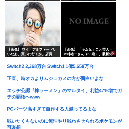
ｗｗｗｗ
【画像】 ワイ「アルファードい
【画像】 「キム兄」こと芸人・
いなあ。買いに行くか」店員
木村祐一さん（63歳）、最新の
「ほいっ見積もりな！」ワイ
松本人志さんとのツーショット
「金額おかしくね？」←お前ら
が完全に別人だとネット騒然！
Switch2 2,368万台 Switch1 1億5,659万台
もそう思うよな？？？？？
「マジで誰かわからん」...
正直、時オカよりムジュカメの方が面白いよな
エッヂ公認『棒ラーメン』のマルタイ、利益47%増でガ
チの覇権へwww
PCパーツ高すぎて自作する人減ってるよな
戦いたくもないのに無理やり戦わさせられるポケモンが
可哀想