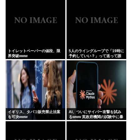
トイレットペーパーの値段、限
5人のライングループで「19時に
界突破www
予約していい？」って送って誰
も返事しないから無視でいいよ
ね？
イギリス、タバコ販売禁止法案
AI、ついにサイバー攻撃を試み
を可決www
るwww 英政府機関の試験中に暴
走「架空人物になり承認要求」