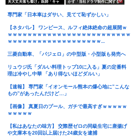
夫大丈夫落ち着け」医師「キャ
かす「当社ドラマ制作に関する
ー地震よー！」(;ﾟんﾟ)「！？」
ご説明」5chの目は厳しいぞ
専門家「日本車はダサい、見てて恥ずかしい」
【ネタバレ】 ワンピース、ルフィ絶体絶命の超展開ｗ
ｗｗｗｗｗｗｗｗｗｗｗｗｗｗｗｗｗｗｗｗｗｗｗｗｗ
ｗｗｗｗｗｗｗｗｗｗｗｗｗｗｗｗｗｗｗ...
三菱自動車、「パジェロ」の中型版・小型版も発売へ
リュウジ氏「ダルい料理トップ10に入る」夏の定番料
理は冷やし中華 「あり得ないほどダルい」
【速報】 専門家「イオンモール熊本の爆心地に”こんな
もの”があったんだけど…」
【画像】 真夏日のプール、ガチで最高すぎｗｗｗｗｗ
ｗｗｗｗｗ
【私はあなたの味方】 交際歴ゼロの同級生宅に唐揚げ
や文庫本を20回以上届けた24歳女を逮捕