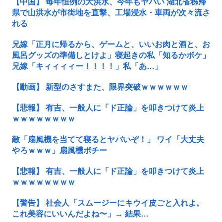
【中国】 毎年恒例の大洪水、今年もヤバい 湖北省秭帰
県で山洪水が市街地を直撃、工場浸水・車両が次々流さ
れる
兄嫁「正月に帰るから、ゲームと、いいお肉と酒と、お
風呂グッズの準備しとけよ」寝起きの私「知るかボケ」
兄嫁「キィィィィー！！！！」私「あ…」
【動画】 新型のさすまた、限界突破ｗｗｗｗｗｗ
【悲報】 有吉、一般人に「ド正論」を叩きつけて炎上
ｗｗｗｗｗｗｗｗ
敵「扇風機を当てて寝るとヤバいぞ！」 ワイ「大丈夫
やろｗｗｗ」扇風機ポチー
【悲報】 有吉、一般人に「ド正論」を叩きつけて炎上
ｗｗｗｗｗｗｗｗ
【警告】 社会人「スムージーにキウイ皮ごと入れよ。
これ美容にいいんだよね〜」→ 結果…