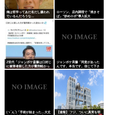
俺は哲学ってあだ名だし嫌われ
ローソン、店内調理で「焼きそ
ているんだろうな…
ば」”炒めロボ”導入拡大
Z世代「ジャンポケ斎藤は口封じ
ジャンポケ斉藤「同意があった
に被害者殺した方が量刑軽かっ
んです。本当です。信じて下さ
ただろ 」←1万いいね❤️
い」 ←何でこの主張が通らない
の？
(ヽ´ん`)「手術が始まった…大丈
【速報】 フジ、ついに真実を明