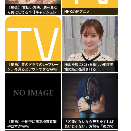
【現金】 支払い方法、選べるな
NHKの神アニメ
ら何にしてる？【キャッシュレ
ス】
【動画】昔のドラマのレ●プシー
檜山沙耶に代わる新しい弱者男
ン、今見るとアウトすぎるwww
性の姫が発見される
【動画】手術中に熊本地震直撃
「才能がないなら努力をすれば
やばすぎwww
良いじゃない」お前ら「努力で
きるのも才能だよ」←は？