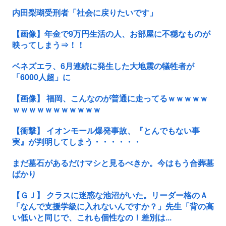
内田梨瑚受刑者「社会に戻りたいです」
【画像】年金で9万円生活の人、お部屋に不穏なものが
映ってしまう⇒！！
ベネズエラ、6月連続に発生した大地震の犠牲者が
「6000人超」に
【画像】 福岡、こんなのが普通に走ってるｗｗｗｗｗ
ｗｗｗｗｗｗｗｗｗｗｗ
【衝撃】 イオンモール爆発事故、『とんでもない事
実』が判明してしまう・・・・・・
まだ墓石があるだけマシと見るべきか。今はもう合葬墓
ばかり
【ＧＪ】 クラスに迷惑な池沼がいた。リーダー格のＡ
「なんで支援学級に入れないんですか？」先生「背の高
い低いと同じで、これも個性なの！差別は...