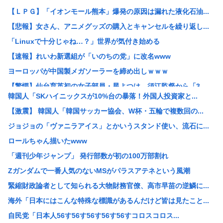
【ＬＰＧ】「イオンモール熊本」爆発の原因は漏れた液化石油...
【悲報】女さん、アニメグッズの購入とキャンセルを繰り返し...
「Linuxで十分じゃね…？」世界が気付き始める
【速報】れいわ新選組が「いのちの党」に改名www
ヨーロッパが中国製メガソーラーを締め出しｗｗｗ
【驚愕】仙台育英初の女子部員・星よつは、須江監督から「3...
韓国人「SKハイニックスが10%台の暴落！外国人投資家と...
【悲報】侍戦士、井端を酷評「競馬の話以外は会話がなく意思...
【激震】 韓国人「韓国サッカー協会、W杯・五輪で複数回の...
【画像】お姉ちゃん（21）高校生の弟と一緒にお風呂に入っ...
ジョジョの「ヴァニラアイス」とかいうスタンド使い、流石に...
ウクライナ、ついに力尽きる
ロールちゃん描いたwww
韓国人の対日好感度が過去最高に、「ノージャパン」は終わっ...
「週刊少年ジャンプ」 発行部数が初の100万部割れ
高市洋一「アメリカで経済学を学んだ。MMT信者じゃありま...
Zガンダムで一番人気のないMSがパラスアテネという風潮
【衝撃】「え、これカバー曲だったの！？」って知って驚いた...
緊縮財政論者として知られる大物財務官僚、高市早苗の逆鱗に...
中国Zbtlink製ルーター20機種にバックドア見つかる...
海外「日本にはこんな特殊な標識があるんだけど皆は見たこと...
【悲報】ディズニーのおいなり巻（600円）、卑猥すぎて賛...
自民党「日本人56す56す56す56す56すコロスコロス...
【驚愕】名作『無職転生』凄い事に気付いたwww『無職転生...