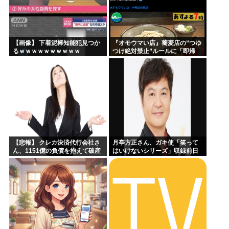
【画像】 下着泥棒知能犯見つか
『オモウマい店』蕎麦店の“つゆ
るｗｗｗｗｗｗｗｗｗｗ
つけ絶対禁止”ルールに「即帰
る」一部視聴者が反発…店主に
賛否
【悲報】 クレカ決済代行会社さ
月亭方正さん、ガキ使「笑って
ん、1151億の負債を抱えて破産
はいけないシリーズ」収録前日
←これヤバ過ぎるやろw w w w w
の様子がこちらｗｗｗｗｗ
w wっw