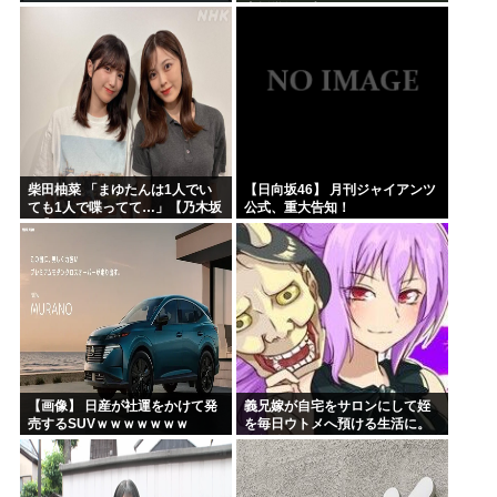
支援学級に入れないんです
か？」先生「背の高い低いと同
じで、これも個性なの！差別は...
柴田柚菜 「まゆたんは1人でい
【日向坂46】 月刊ジャイアンツ
ても1人で喋ってて…」【乃木坂
公式、重大告知！
46】
【画像】 日産が社運をかけて発
義兄嫁が自宅をサロンにして姪
売するSUVｗｗｗｗｗｗｗ
を毎日ウトメへ預ける生活に。
数年後、そのツケが一気に回っ
てきて…