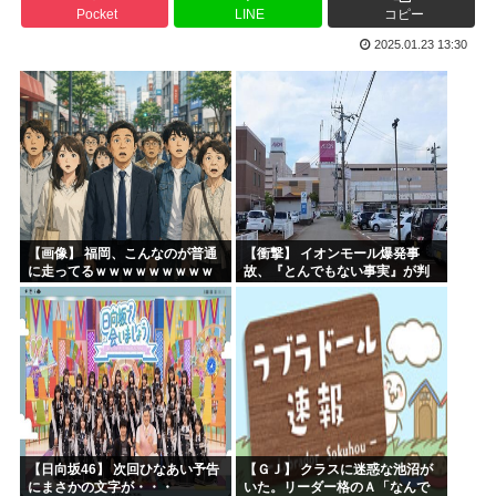
Pocket
LINE
コピー
ヤニねこさん、BPOが動く
2025.01.23 13:30
ガンダムSEEDの新台パチ●コ、またコケるwww
高市早苗熊本視察PVを映像ディレクターが本気で分析した結...
みいちゃんのモデルになった人は性格がいいらしい。
来週のハンターハンタータイソンとツベッパ王子TSK17に...
『ヤニねこ』の喫煙や覚醒剤の注射シーン、青少年への影響を...
【画像】 福岡、こんなのが普通
【衝撃】 イオンモール爆発事
に走ってるｗｗｗｗｗｗｗｗｗ
故、『とんでもない事実』が判
ｗｗｗｗｗｗｗ
明してしまう・・・・・・
【日向坂46】 次回ひなあい予告
【ＧＪ】 クラスに迷惑な池沼が
にまさかの文字が・・・
いた。リーダー格のＡ「なんで