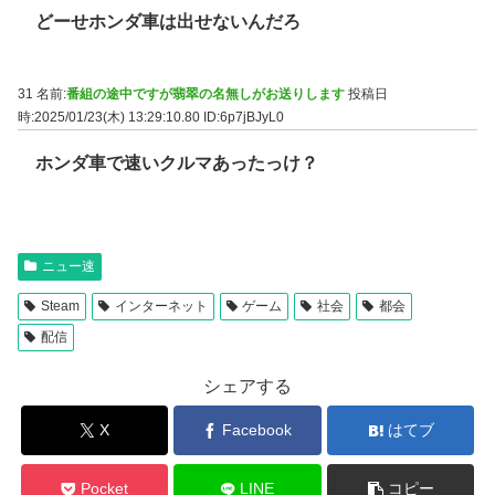
どーせホンダ車は出せないんだろ
31 名前:
番組の途中ですが翡翠の名無しがお送りします
投稿日
時:2025/01/23(木) 13:29:10.80
ID:6p7jBJyL0
ホンダ車で速いクルマあったっけ？
ニュー速
Steam
インターネット
ゲーム
社会
都会
配信
シェアする
X
Facebook
はてブ
Pocket
LINE
コピー