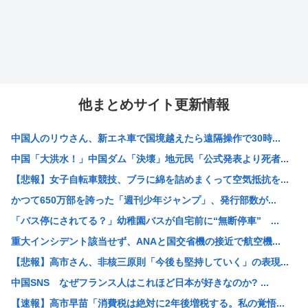
他まとめサイト更新情報
中国人のリウさん、新エネ車で国境越えたら遠隔操作で30時...
中国「大洪水！」中国ダム「決壊」地元民「公式発表より死者...
【悲報】女子自転車競技、ブラに綿を詰めまくって空気抵抗を...
かつて650万部を誇った「週刊少年ジャンプ」、発行部数が...
「バス停にされてる？」幼稚園バスが自宅前に“無断停車” ...
重大インシデント該当せず、ANAと国交省機の接近で航空機...
【悲報】高市さん、非核三原則「今後も堅持していく」の表現...
中国SNS なぜフランス人はこれほど日本が好きなのか? ...
【速報】高市早苗「消費税は絶対に2年後増税する。私の覚悟...