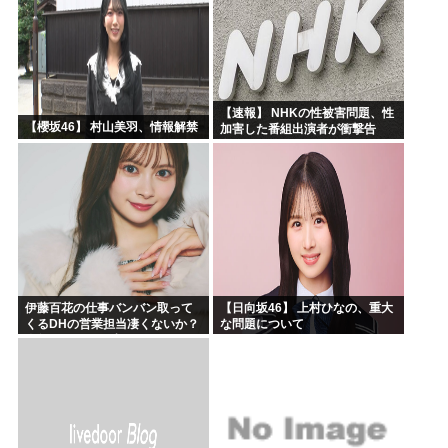
【速報】 NHKの性被害問題、性
【櫻坂46】 村山美羽、情報解禁
加害した番組出演者が衝撃告
白！
伊藤百花の仕事バンバン取って
【日向坂46】 上村ひなの、重大
くるDHの営業担当凄くないか？
な問題について
今年のボーナス凄いことになり
そう！！【AKB48いともも】