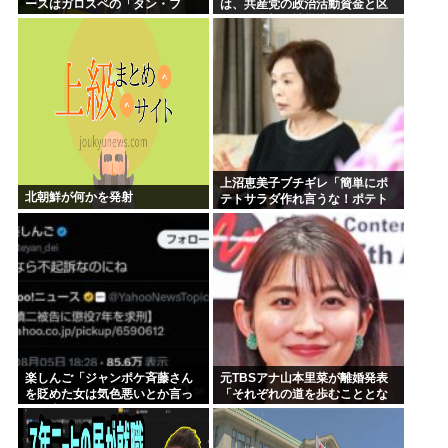
ースはガロスペの「タン・フ
は、共産党の政治活動資金と区
ー・ルー」
別し、全額を被災地のために使
います」
上沼恵美子ブチギレ「簡単にポ
北朝鮮が何かを発射
テトサラダ作れ言うな！ポテト
サラダ作りてしんどいんやで！
」
楽しんご「ジャンポケ斉藤さん
元TBSアナ山本里菜が離婚発表
を貶めた女は気色悪いとか言っ
「それぞれの道を歩むこととな
てる癖にフェラするとか口だけ
りました」
は素直なんだな！週刊誌から金
もらってるだろ」