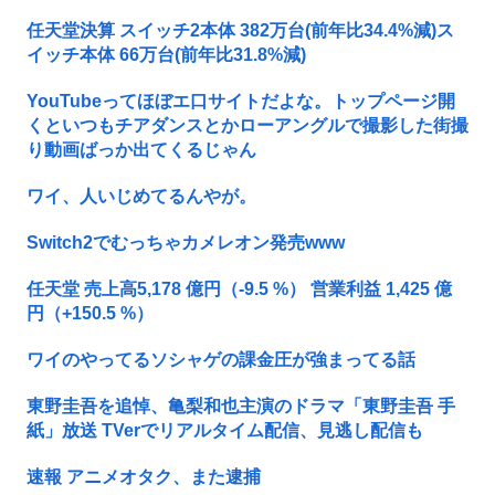
任天堂決算 スイッチ2本体 382万台(前年比34.4%減)ス
イッチ本体 66万台(前年比31.8%減)
YouTubeってほぼエ口サイトだよな。トップページ開
くといつもチアダンスとかローアングルで撮影した街撮
り動画ばっか出てくるじゃん
ワイ、人いじめてるんやが。
Switch2でむっちゃカメレオン発売www
任天堂 売上高5,178 億円（-9.5 %） 営業利益 1,425 億
円（+150.5 %）
ワイのやってるソシャゲの課金圧が強まってる話
東野圭吾を追悼、亀梨和也主演のドラマ「東野圭吾 手
紙」放送 TVerでリアルタイム配信、見逃し配信も
速報 アニメオタク、また逮捕