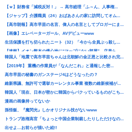
【ｗ】財務省「減税反対！」 → 高市総理「ふ～ん、人事権...
【ジャップ】介護職員（24）おばあさんの家に訪問してオム...
【高市朗報】高市早苗の名言、偉人の名言としてブロガーにま...
【画像】エレベーターガール、AVデビューwww
生活保護を打ち切られたニート（32）「今から全員ぶっ殺し...
【速報】イオン熊本の爆心地に“マップにない部屋” 店員ら...
韓国人「地震で高市早苗ちゃんは北朝鮮の金正恩と比較され完...
be[662593167]⇦こいつ中国のことが好きすぎて...
【2019年】 重機の作業員が「なんだこれ」と通報した密...
元キャバ嬢のMINAさん（みなちゃん）が配信中に亡くなっ...
高市早苗の秘書のガンステージ4はどうなったの？
【衝撃】NHK職員が番組出演タレントから性被害←これ！
維新県議、無許可で選挙カーレンタル事業 複数の維新候補が...
中国政府、強烈な不満を表明「泥棒が『泥棒を捕まえろ』と叫...
韓国人「現在、日本が密かに韓国からパクっているものがこち...
【速報】 記者「中革連は食料品消費税ゼロを公約に掲げてい...
漫画の画像持ってないか
高市総理の非核三原則「堅持しながら」→「堅持しつつ」→「...
孫悟飯、『魔閃光』しかオリジナル技がないwww
「盗人たけだけしい」中国国防省が防衛白書に反発 「日本の...
トランプ政権高官「ちょっと中国企業制裁したりしただけなの...
【悲報】なんでお前らチクニーしないの？
出せよ…お前らが描いた絵!!
【悲報】リュウジ氏、冷やし中華を「あり得ないほどダルい」...