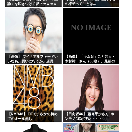
論」を叩きつけて炎上ｗｗｗｗ
の様子ってことは...
ｗｗｗｗ
【画像】 ワイ「アルファードい
【画像】 「キム兄」こと芸人・
いなあ。買いに行くか」店員
木村祐一さん（63歳）、最新の
「ほいっ見積もりな！」ワイ
松本人志さんとのツーショット
「金額おかしくね？」←お前ら
が完全に別人だとネット騒然！
もそう思うよな？？？？？
「マジで誰かわからん」...
【NMB48】 TIFでまさかの初め
【日向坂46】 藤嶌果歩さん"ホ
てのオール無し
ンモノ"感が凄い・・・