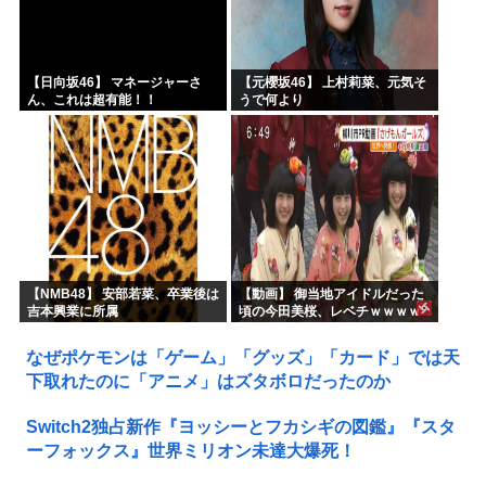
【日向坂46】 マネージャーさ
【元櫻坂46】 上村莉菜、元気そ
ん、これは超有能！！
うで何より
【NMB48】 安部若菜、卒業後は
【動画】 御当地アイドルだった
吉本興業に所属
頃の今田美桜、レベチｗｗｗｗ
ｗｗｗｗｗｗｗｗｗｗｗｗｗｗ
なぜポケモンは「ゲーム」「グッズ」「カード」では天
下取れたのに「アニメ」はズタボロだったのか
Switch2独占新作『ヨッシーとフカシギの図鑑』『スタ
ーフォックス』世界ミリオン未達大爆死！