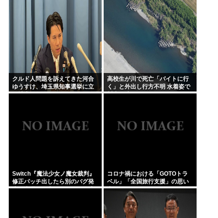
なとか」
クルド人問題を訴えてきた河合
高校生が川で死亡「バイトに行
ゆうすけ、埼玉県知事選挙に立
く」と外出し行方不明 水着姿で
候補表明www
川底に沈んでいるのを発見
Switch『魔法少女ノ魔女裁判』
コロナ禍における「GOTOトラ
修正パッチ出したら別のバグ発
ベル」「全国旅行支援」の思い
生、来週まで直せません→公式
出
に苦情殺到