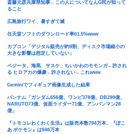
斎藤元彦兵庫県知事←この人についてなんG民が知って
ること
広島旅行ワイ、暑すぎて滅
任天堂ソフトのダウンロード率61.5%www
カプコン「デジタル販売が約9割、ディスク市場縮小の
大きな影響は想定していない」
ベジータ、海馬、サスケ、ちいかわのモモンガ←許され
る ヒロアカの爆豪←許されない←これwww
Geminiでフィギュア画像生成した結果
バンナム「ガンダム656億、ワンピ378億、DB299億、
NARUTO73億、仮面ライダー71億、アンパンマン28
億」
『トモコレわくわく生活』は販売本数794万本、『ぽこ
あ ポケモン』は946万本