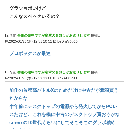
グラショボいけど
こんなスペックいるの？
12 名前:
番組の途中ですが翡翠の名無しがお送りします
投稿日
時:2025/01/23(木) 12:51:10.51
ID:beDmM6p10
プロボックスが最速
13 名前:
番組の途中ですが翡翠の名無しがお送りします
投稿日
時:2025/01/23(木) 12:53:23.66
ID:Yg7AE0R80
前作の首都高バトルXのためだけに中古だが糞箱買う
たからな
半年前にデスクトップの電源から発火してからPCレ
スだけど、これを機に中古のデスクトップ買おうかな
corei7の10世代くらいにしてそこそこのグラボ積め