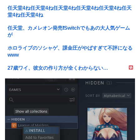
任天堂4ね任天堂4ね任天堂4ね任天堂4ね任天堂4ね任天
堂4ね任天堂4ね
任天堂、カメレオン発売❗Switchでもあの大人気ゲーム
が
ホロライブのソシャゲ、課金圧がやばすぎて不評になる
www
27歳ワイ、彼女の作り方が全くわからない…