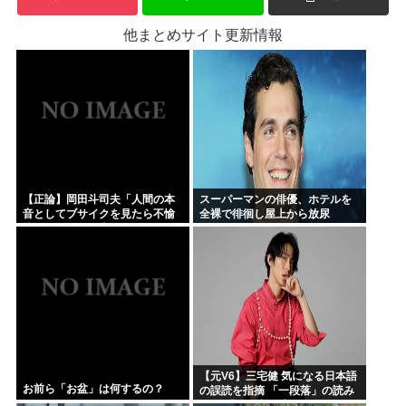
他まとめサイト更新情報
【正論】岡田斗司夫「人間の本
スーパーマンの俳優、ホテルを
音としてブサイクを見たら不愉
全裸で徘徊し屋上から放尿
快になる。この責任をどうとる
んだ」
【元V6】三宅健 気になる日本語
お前ら「お盆」は何するの？
の誤読を指摘 「一段落」の読み
は？ 「使い方間違ってるんだよ