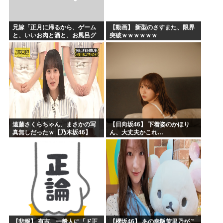
兄嫁「正月に帰るから、ゲーム
【動画】 新型のさすまた、限界
と、いいお肉と酒と、お風呂グ
突破ｗｗｗｗｗｗ
ッズの準備しとけよ」寝起きの
私「知るかボケ」兄嫁「キィィ
ィィー！！！！」私「あ…」
遠藤さくらちゃん、まさかの写
【日向坂46】 下着姿のかほり
真無しだったｗ【乃木坂46】
ん、大丈夫かこれ…
【悲報】 有吉、一般人に「ド正
【櫻坂46】 あの幸阪茉里乃がこ