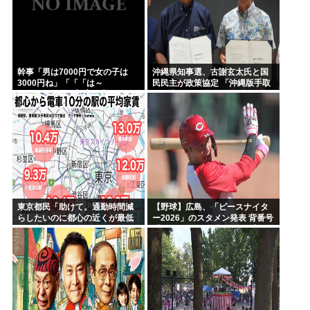
幹事「男は7000円で女の子は
沖縄県知事選、古謝玄太氏と国
3000円ね」「「「は～
民民主が政策協定 「沖縄版手取
い」」」」（ヽ´ん`）「あ？ ち
りを増やす政策」など5項目
ょっと待てよ」
東京都民「助けて。通勤時間減
【野球】広島、「ピースナイタ
らしたいのに都心の近くが最低
ー2026」のスタメン発表 背番号
10万払わないと住めないの」
「86」で統一 秋山がカープ移籍
後初の4番 小園は6番