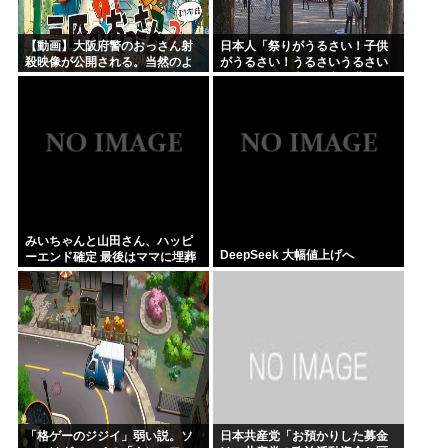
【動画】大阪府警のおっさん射
日本人「祭りがうるさい！子供
殺映像が公開される。当然のよ
がうるさい！うるさいうるさい
うに無抵抗だったことが発覚
うるさい！日本を無音の世界に
しろ」
みいちゃんと山田さん、ハッピ
DeepSeek 大幅値上げへ
ーエンド確定 最後はママに埋葬
される
「格ゲーのジジイ」弱い説。ソ
日本共産党「お預かりした募金