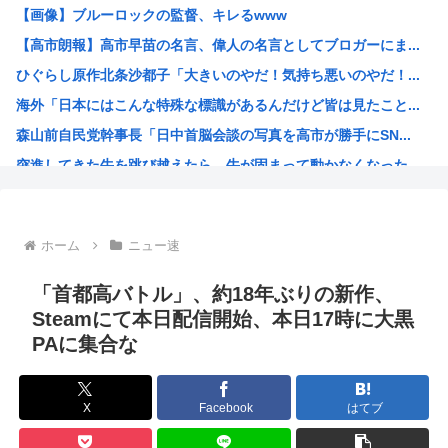
【画像】ブルーロックの監督、キレるwww
【悲報】みいちゃん作者「みいちゃん母は障害者なので自分が...
【高市朗報】高市早苗の名言、偉人の名言としてブロガーにま...
「コンビニ、馬鹿にすんなよ」→あのオーナー夫婦、不起訴ｗ...
ひぐらし原作北条沙都子「大きいのやだ！気持ち悪いのやだ！...
“映像化不可”と言われた渡辺淳一の問題作を実娘が映画化 ...
海外「日本にはこんな特殊な標識があるんだけど皆は見たこと...
野獣先輩、中国で市民権を得る
森山前自民党幹事長「日中首脳会談の写真を高市が勝手にSN...
高市早苗政府「外国人は生活保護法の対象にならない」
突進してきた牛を跳び越えたら、牛が固まって動かなくなった...
日本政府、通信監視へ 「トクリュウ対策」
バトル漫画の主人公でライバルがいないキャラ、存在しない
週刊少年ジャンプ、発行部数100万部割れ
ホーム
ニュー速
小泉進次郎、自衛隊の退役軍人への「支援庁」新設を検討
日本政府、通信監視へ 「トクリュウ対策」
「首都高バトル」、約18年ぶりの新作、
みい山作者「消せ消せ消せ消せ消せ消せ消せ消せ！」
Steamにて本日配信開始、本日17時に大黒
PAに集合な
ヤニねこ、BPOで問題視されるwww
海外「日本の電車旅で最高に気分を上げてくれるものがコレ！...
福島県民「え！？俺らへの復興支援は一時停止する感じ！？」...
X
Facebook
はてブ
韓国人「韓国が熊本地震で飲料水1万本送ったら日本人は韓国...