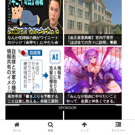
なんか従姉妹の娘がワイニート
【改正皇室典範】宮内庁長官
のジッジ（金持ち）にやたら会
「ほぼ全ての方々に説明」養親
いに来るんやが
候補の宮家皇族方に 男系男子の
養子候補は「把握せず」
高市早苗「書きぶりを予断する
「みんなが自由にやりたいこと
ことは差し控える」非核三原則
やって、全員と仲良くできる。
見直しについて
そんな世界を作るために、これ
SPONSOR
からも頑張るよ！」オーガス
ト・あいミス『ヴァレリア』の
深憶聖装『宿業に叛する吸血女
帝』
ホーム
検索
トップ
サイドバー