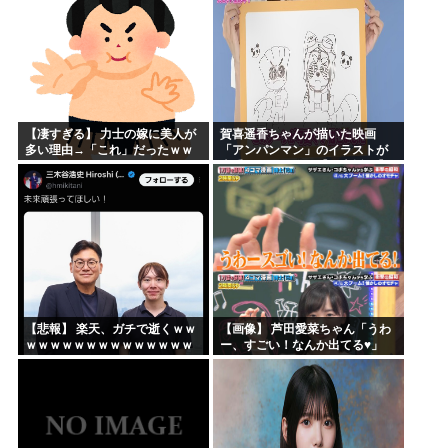
【凄すぎる】 力士の嫁に美人が
賀喜遥香ちゃんが描いた映画
多い理由→「これ」だったｗｗ
「アンパンマン」のイラストが
ｗｗｗｗｗ
上手すぎる！！！【乃木坂46】
【悲報】 楽天、ガチで逝くｗｗ
【画像】 芦田愛菜ちゃん「うわ
ｗｗｗｗｗｗｗｗｗｗｗｗｗｗ
ー、すごい！なんか出てる♥」
ｗｗｗｗ