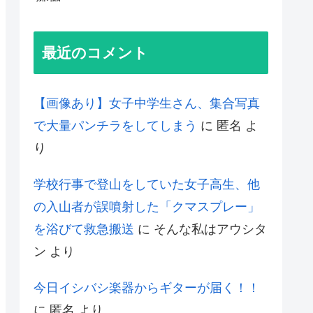
最近のコメント
【画像あり】女子中学生さん、集合写真
で大量パンチラをしてしまう
に
匿名
よ
り
学校行事で登山をしていた女子高生、他
の入山者が誤噴射した「クマスプレー」
を浴びて救急搬送
に
そんな私はアウシタ
ン
より
今日イシバシ楽器からギターが届く！！
に
匿名
より