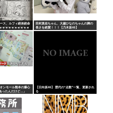
バンダイナムコ決算、プリ
財務省のエース、左遷
韓国人「地震で高市早苗ちゃん
ピース、ルフィ絶体絶命
田村真佑ちゃん、大越ひなのちゃんの脚の
ｗｗｗｗｗｗｗｗｗｗ
長さを絶賛！！！【乃木坂46】
山本五十六「明日は真珠湾攻撃
ｗｗｗｗｗｗｗｗｗｗ
...
イオンモール熊本の爆心
【日向坂46】 歴代の“点数”一覧、更新され
があったんだけど…」
る