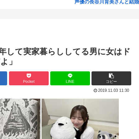
声優の長谷川育美さんと結婚
部落民のことお前らの地域っ
「3...
中国大使館に侵入した自衛官（
意思...
海外「ディズニーがゴミのよう
入っ...
今期アニメの評価、ついに固
年して実家暮らししてる男に女はド
韓国人「韓国サッカー協会W杯
だよ」
わっ...
「味方のふりをしてたが、実は
りま...
みいちゃん作者、お気持ち表
Pocket
LINE
コピー
いた...
高市総書記に逆らった財務官
2019.11.03 11:30
ヒロアカ見たらまじで好きに
賛...
【画像】カノカリ女、とんでも
転生...
韓国人「日本には韓国みたいな
高...
宮崎駿「声優は娼婦のような
なんかおもろい漫画ない?