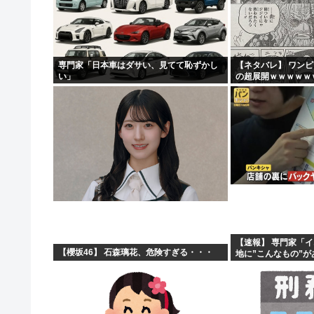
海行ってきたで
中国企業Zbtlink製のルーター20機種にバックドア…...
実は女に勘違いされている男のオ●ニー挙げてけ
専門家「日本車はダサい、見てて恥ずかし
【ネタバレ】 ワン
い」
の超展開ｗｗｗｗｗ
【悲報】ヤニねこ、BPOで問題視されるwww
ｗｗｗｗｗｗｗｗｗ
ｗｗｗｗｗｗｗｗｗｗｗ
【速報】 専門家「
【櫻坂46】 石森璃花、危険すぎる・・・
地に”こんなもの”