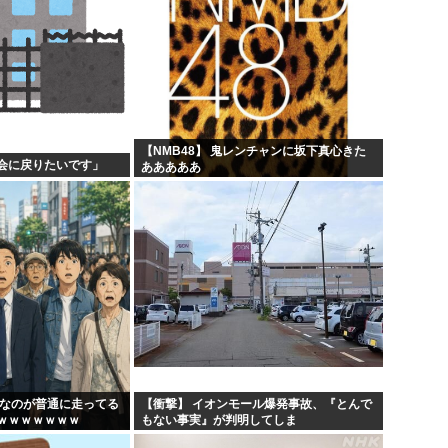
【NMB48】 鬼レンチャンに坂下真心きた
会に戻りたいです」
あああああ
んなのが普通に走ってる
【衝撃】 イオンモール爆発事故、『とんで
ｗｗｗｗｗｗｗ
もない事実』が判明してしま
う・・・・・・