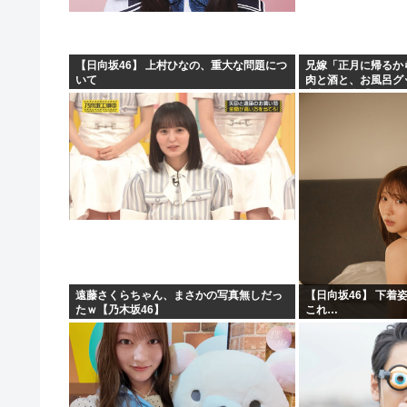
【日向坂46】 上村ひなの、重大な問題につ
兄嫁「正月に帰るか
いて
肉と酒と、お風呂グ
寝起きの私「知るか
ィー！！！！」私「
遠藤さくらちゃん、まさかの写真無しだっ
【日向坂46】 下着
たｗ【乃木坂46】
これ…