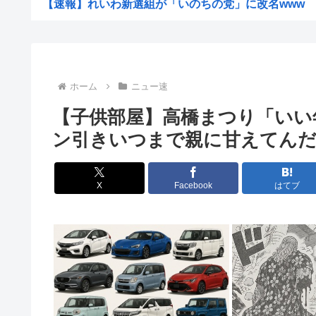
【速報】れいわ新選組が「いのちの党」に改名www
ヨーロッパが中国製メガソーラーを締め出しｗｗｗ
【驚愕】仙台育英初の女子部員・星よつは、須江監督から
【悲報】侍戦士、井端を酷評「競馬の話以外は会話がなく
ホーム
ニュー速
【画像】お姉ちゃん（21）高校生の弟と一緒にお風呂に
【子供部屋】高橋まつり「いい
ウクライナ、ついに力尽きる
ン引きいつまで親に甘えてん
韓国人の対日好感度が過去最高に、「ノージャパン」は終
高市洋一「アメリカで経済学を学んだ。MMT信者じゃあ
X
Facebook
はてブ
【衝撃】「え、これカバー曲だったの！？」って知って驚
中国Zbtlink製ルーター20機種にバックドア見つかる...
【悲報】ディズニーのおいなり巻（600円）、卑猥すぎて
【驚愕】名作『無職転生』凄い事に気付いたwww『無職
セカンドサマーウイカ、AVになってしまう…「このAV最
ワイの株式口座 爆損で逝く