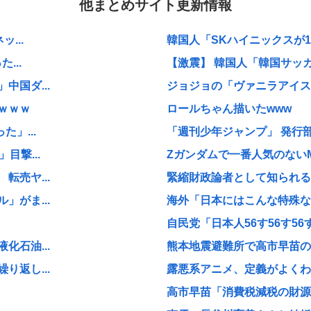
他まとめサイト更新情報
...
韓国人「SKハイニックスが1
...
【激震】 韓国人「韓国サッカ
国ダ...
ジョジョの「ヴァニラアイス」
ｗｗｗ
ロールちゃん描いたwww
」...
「週刊少年ジャンプ」 発行部
目撃...
Zガンダムで一番人気のない
売ヤ...
緊縮財政論者として知られる大
がま...
海外「日本にはこんな特殊な標
自民党「日本人56す56す56す
石油...
熊本地震避難所で高市早苗の
返し...
露悪系アニメ、定義がよくわ
高市早苗「消費税減税の財源