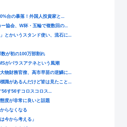
0%台の暴落！外国人投資家と...
ー協会、W杯・五輪で複数回の...
とかいうスタンド使い、流石に...
数が初の100万部割れ
MSがパラスアテネという風潮
物財務官僚、高市早苗の逆鱗に...
識があるんだけど皆は見たこと...
56す56すコロスコロス...
態度が非常に良いと話題
からなくなる
は今から考える」