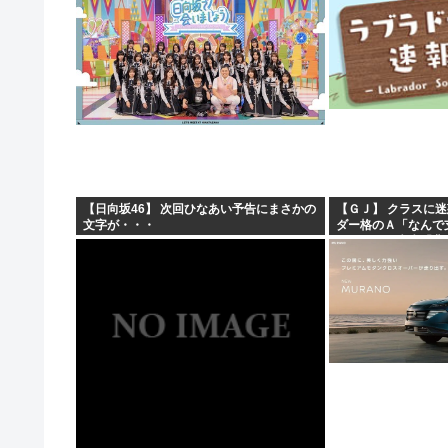
ん・まりやぎ】
【日向坂46】 次回ひなあい予告にまさかの
【ＧＪ】 クラスに
文字が・・・
ダー格のＡ「なんで
ですか？」先生「背
これも個性なの！差別は