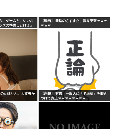
ら、ゲームと、いいお
【動画】 新型のさすまた、限界突破ｗｗｗ
ッズの準備しとけよ」
ｗｗｗ
ボケ」兄嫁「キィィィ
あ…」
姿のかほりん、大丈夫か
【悲報】 有吉、一般人に「ド正論」を叩き
つけて炎上ｗｗｗｗｗｗｗｗ