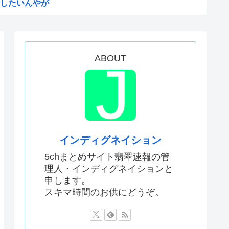
したいんやが
てなんて言ってた？
24）、動機を告白「中国の強...
だ！」日本がアニメ化した米人...
ABOUT
まる
予選で外国人審判に性接待した...
敵のスパイだったキャラ」 何...
明ツイートから1週間沈黙www
僚、左遷されるwww
インディグネイション
なったんやが
5chまとめサイト翡翠速報の管
理人・インディグネイションと
ないエ口グッズにされてしまい...
申します。
ドラッグストアがないので韓国...
スキマ時間のお供にどうぞ。
声」←これ正論すぎるよな