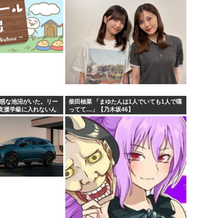
迷惑な池沼がいた。リー
柴田柚菜 「まゆたんは1人でいても1人で喋
支援学級に入れないん
ってて…」【乃木坂46】
の高い低いと同じで、
...