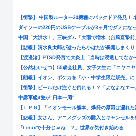
【衝撃】 中国製ルーター20機種にバックドア発見！ ネッ
ダイソーの220円のUSBケーブルが3ヶ月でダメになった
中国「大洪水！」三峡ダム「大雨で増水（台風直撃前」中
【悲報】清水良太郎が逝ったら小はだが暴露しまくり
【渡邊渚】PTSD発言で大炎上「当時は浸透してなかった
【公然わいせつ】55歳会社員、女子大生に「ニヤニヤ」
【朗報】イオン、ポケカを「小・中学生限定販売」に 転
【衝撃】ビールだけ注ぐと倒れる！？「よなよなエール」
中露軍艦4隻が”日本一周”
【ＬＰＧ】「イオンモール熊本」爆発の原因は漏れた液化
【悲報】女さん、アニメグッズの購入とキャンセルを繰り
「Linuxで十分じゃね…？」世界が気付き始める