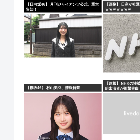
【日向坂46】 月刊ジャイアンツ公式、重大
【画像】 日産が社運
告知！
ｗｗｗｗｗｗｗ
【速報】 NHKの性
【櫻坂46】 村山美羽、情報解禁
組出演者が衝撃告白