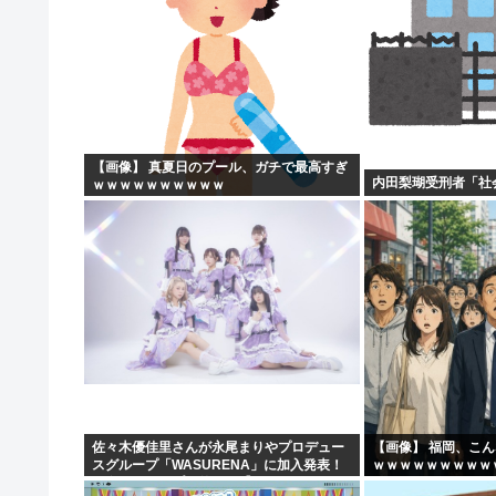
【画像】 真夏日のプール、ガチで最高すぎ
内田梨瑚受刑者「社
ｗｗｗｗｗｗｗｗｗｗ
佐々木優佳里さんが永尾まりやプロデュー
【画像】 福岡、こ
スグループ「WASURENA」に加入発表！
ｗｗｗｗｗｗｗｗｗ
現在のグループと兼任へ【元AKB48ゆかる