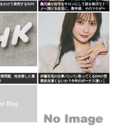
をかけて発売するSUV
義兄嫁が自宅をサロンにして姪を毎日ウト
メへ預ける生活に。数年後、そのツケが一
気に回ってきて…
被害問題、性加害した番
伊藤百花の仕事バンバン取ってくるDHの営
！
業担当凄くないか？今年のボーナス凄いこ
とになりそう！！【AKB48いともも】