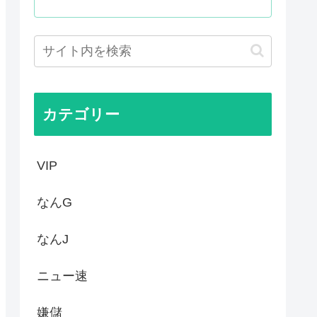
キュアが前年比大幅減少
は北朝鮮の金正恩と比較され完...
か…なんやこれ、デスノート？...
カテゴリー
VIP
なんG
なんJ
ニュー速
嫌儲