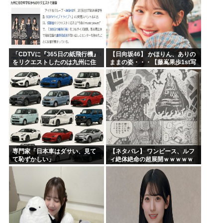
「CDTVに『365日の紙飛行機』
【日向坂46】 かほりん、ありの
をリクエストしたのは九州に住
ままの姿・・・【藤嶌果歩1st写
む中学生」←この事実って結構
真集】
デカいよな【AKB48】
専門家「日本車はダサい、見て
【ネタバレ】 ワンピース、ルフ
て恥ずかしい」
ィ絶体絶命の超展開ｗｗｗｗｗ
ｗｗｗｗｗｗｗｗｗｗｗｗｗｗ
ｗｗｗｗｗｗｗｗｗｗｗｗｗｗ
ｗｗｗｗｗｗｗｗｗｗｗｗ...