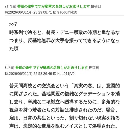
21 名前:
番組の途中ですが翡翠の名無しがお送りします
投稿日
時:2026/06/01(月) 23:29:08.71
ID:9T6d0mNS0
>>7
時系列で辿ると、翁長・デニー県政の時期と重なるな
つまり、反基地無罪が大手を振ってできるようになっ
た頃
8 名前:
番組の途中ですが翡翠の名無しがお送りします
投稿日
時:2026/06/01(月) 22:58:26.49
ID:Kqa911jV0
普天間高校との交流会という「真実の窓」は、意図的
に閉ざされた。基地問題の複雑なグラデーションを消
し去り、単純な二項対立へ誘導するために、多角的な
視点を持つ若者たちの対話は排除されたのだ。騒音、
雇用、日常の共生といった、割り切れない現実を語る
声は、決定的な進展を阻むノイズとして処理された。