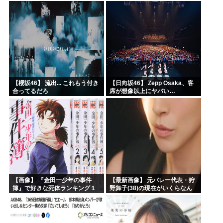
わいそう…会社滅茶苦茶やろな
ぁ」→
【櫻坂46】 流出... これもう付き
【日向坂46】 Zepp Osaka、客
合ってるだろ
席が想像以上にヤバい…
【画像】 『金田一少年の事件
【最新画像】 元バレー代表・狩
簿』で好きな死体ランキング１
野舞子(38)の現在がいくらなん
位がこちら！
でも即ハボすぎる！