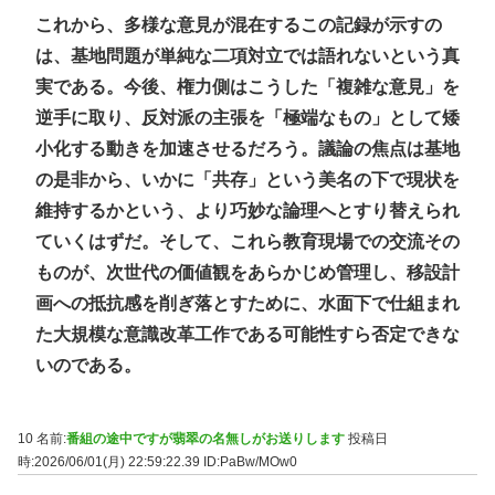
これから、多様な意見が混在するこの記録が示すの
は、基地問題が単純な二項対立では語れないという真
実である。今後、権力側はこうした「複雑な意見」を
逆手に取り、反対派の主張を「極端なもの」として矮
小化する動きを加速させるだろう。議論の焦点は基地
の是非から、いかに「共存」という美名の下で現状を
維持するかという、より巧妙な論理へとすり替えられ
ていくはずだ。そして、これら教育現場での交流その
ものが、次世代の価値観をあらかじめ管理し、移設計
画への抵抗感を削ぎ落とすために、水面下で仕組まれ
た大規模な意識改革工作である可能性すら否定できな
いのである。
10 名前:
番組の途中ですが翡翠の名無しがお送りします
投稿日
時:2026/06/01(月) 22:59:22.39
ID:PaBw/MOw0