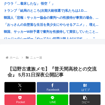
クウラ「…着床したな」 悟空「 」
【画像】東出昌大の再婚相手の体があまりにすごいｗｗｗ
トランプ「結局のところ(次期大統領選で)私たちはJ.D....
【悲報】熊本県知事、報道陣土足取材にマジギレ「遺族や被災...
韓国人「悲報：サッカー協会の審判への性接待が事実の場合、...
2026年レズが好きなK-POPアイドル発表！ぶち抜き1...
「おっさんの自堕落な生活を美少女にやらせるアニメ」、増え...
【速報】 高市政権、エース級の財務官僚・一松旬氏を左遷「...
韓国、サッカーW杯予選で審判を性接待して買収していたこと...
甲子園出場校 猛暑と資金難に苦しむ
ジョジョのシーザー「やってない犯罪は殺人だけです。」←こ...
「1日10万円稼げる」イージーモードすぎる
韓国人「竹田恒泰とか36親等を養子に迎えるなら天皇の血を...
結局「SPY×FAMILY」は何が悪かったのか
ホーム
ニュー速
韓国サッカー協会、外国人審判員数十人に性的接待。羨ま死刑
韓国人「韓国サッカー協会が行った国際試合の性的接待の全容...
【辺野古遺族メモ】『普天間高校との交流
【超画像 】週刊少年ジャンプ、世代交代に失敗
会』 5月31日深夜公開記事
外国人「2002年W杯は?」韓国サッカーに衝撃的不祥事！...
海外「日本なんて行くんじゃなかった…」 日本を知ってしま...
X
Facebook
はてブ
え？なんでみんな『みいちゃんと山田さん』のアニメ化に怒っ...
【衝撃】 韓国人「宮崎駿が首を縦に振った金額」
Pocket
LINE
コピー