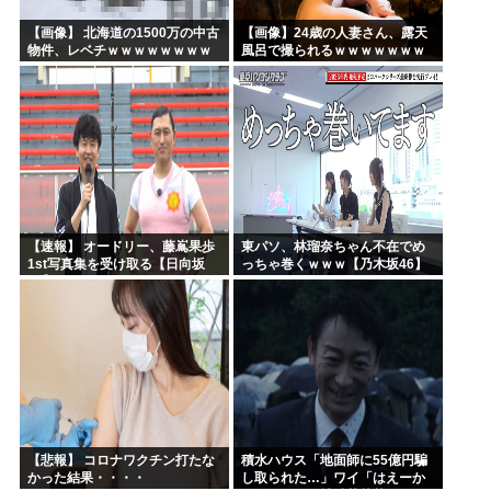
【画像】 北海道の1500万の中古
【画像】24歳の人妻さん、露天
物件、レベチｗｗｗｗｗｗｗｗ
風呂で撮られるｗｗｗｗｗｗｗ
ｗｗｗｗｗｗｗｗｗｗｗｗ
ｗｗｗｗｗｗｗｗｗｗ
【速報】 オードリー、藤嶌果歩
東パソ、林瑠奈ちゃん不在でめ
1st写真集を受け取る【日向坂
っちゃ巻くｗｗｗ【乃木坂46】
46】
【悲報】 コロナワクチン打たな
積水ハウス「地面師に55億円騙
かった結果・・・・
し取られた…」ワイ「はえーか