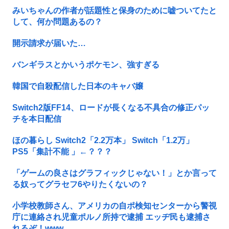
みいちゃんの作者が話題性と保身のために嘘ついてたと
して、何か問題あるの？
開示請求が届いた…
バンギラスとかいうポケモン、強すぎる
韓国で自殺配信した日本のキャバ嬢
Switch2版FF14、ロードが長くなる不具合の修正パッ
チを本日配信
ほの暮らし Switch2「2.2万本」 Switch「1.2万」
PS5「集計不能 」←？？？
「ゲームの良さはグラフィックじゃない！」とか言って
る奴ってグラセフ6やりたくないの？
小学校教師さん、アメリカの自ポ検知センターから警視
庁に連絡され児童ポルノ所持で逮捕 エッヂ民も逮捕さ
れるぞ！www