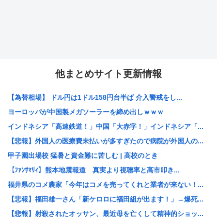
他まとめサイト更新情報
【為替相場】 ドル円は1ドル158円台半ば 介入警戒をし...
ヨーロッパが中国製メガソーラーを締め出しｗｗｗ
インドネシア「高速鉄道！」中国「大赤字！」インドネシア「...
【悲報】外国人の医療費未払いが多すぎたので病院が外国人の...
甲子園出場校 猛暑と資金難に苦しむ | 高校のとき
【ﾌｧﾝｻﾏﾘｨ】熊本地震報道 真実より視聴率と高市叩き...
福井県のコメ農家「今年はコメを売ってくれと業者が来ない！...
【悲報】福田雄一さん「新ケロロに福田組が出ます！」→爆死...
【悲報】射殺されたオッサン、最近母を亡くして精神的ショッ...