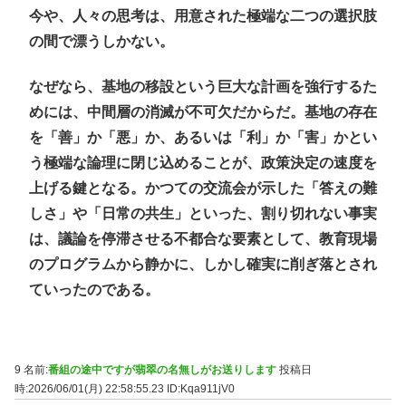
今や、人々の思考は、用意された極端な二つの選択肢
の間で漂うしかない。
なぜなら、基地の移設という巨大な計画を強行するた
めには、中間層の消滅が不可欠だからだ。基地の存在
を「善」か「悪」か、あるいは「利」か「害」かとい
う極端な論理に閉じ込めることが、政策決定の速度を
上げる鍵となる。かつての交流会が示した「答えの難
しさ」や「日常の共生」といった、割り切れない事実
は、議論を停滞させる不都合な要素として、教育現場
のプログラムから静かに、しかし確実に削ぎ落とされ
ていったのである。
9 名前:
番組の途中ですが翡翠の名無しがお送りします
投稿日
時:2026/06/01(月) 22:58:55.23
ID:Kqa911jV0