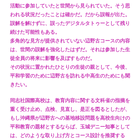
活動に参加していたと世間から見られていた。そう思
われる状況だったことは確かだ。だから誤報が出た。
誤解を解けずに、誤ったデジタルタトゥーとして残り
続けた可能性もある。
多角的な見方が提供されていない辺野古コースの内容
は、世間の誤解を強化したはずだ。それは参加した生
徒全員の将来に影響を及ぼすものだ。
その状況に置かれたひとりの生徒の親として、今後、
平和学習のために辺野古を訪れる中高生のためにも聞
きたい。
同志社国際高校は、教育内容に関する文科省の指摘を
重く受け止め、点検、見直し、是正を図るとしたが、
もし沖縄県が辺野古への基地移設問題を高校生向けの
平和教育の題材とするならば、玉城デニー知事として
は、どのような取り上げ方とコース設計を推奨する