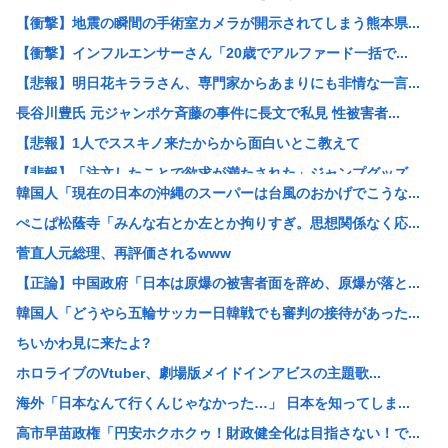
【衝撃】地震の瞬間の手術室カメラが開示されてしまう熊本県...
【衝撃】インフルエンサーさん「20歳でアルファード一括で...
【悲報】明日花キララさん、専門家からあまりにも非情な一言...
長谷川豊氏 元ジャンポケ斉藤の事件に長文で私見 性被害者...
【悲報】1人でススキノ来たからから面白いとこ教えて
【悲報】「注文したことで欲求が満たされた」ジャンプグッズ...
韓国人「現在の日本の沖縄のスーパーは台風のおかげでこうな...
【正論】イスラエル政府元高官 「原爆式典にうんざり」
ぺこぱ松蔭寺「みんな右とか左とか拘りすぎ。思想関係なく応...
韓国人「現在の日本の沖縄のスーパーは台風のおかげでこうな...
菅直人元総理、再評価されるwww
工場夜勤ぼく「大谷翔平応援してるの？お前の人生に1ミリも...
【正論】中国政府「日本は原爆の被害者面を辞め、原爆が落と...
ワイ「個人居酒屋だ！入ったろ」 店長「…いらっしゃぃ(ﾎ...
韓国人「どうやら五輪サッカー日韓戦でも審判の接待があった...
大日本帝国陸軍「侵攻できたとして、食糧どうすんだよ」大本...
ちいかわ見に来たよ?
【朗報】イギリス、タバコ販売禁止法案を可決www
ホロライブのVtuber、劇場版メイドインアビスの主題歌...
韓国サッカー協会、2011～12年に国際審判員らを性接待
海外「日本なんて行くんじゃなかった…」 日本を知ってしま...
クビになったバイト先の店長のインスタ見つけた
高市早苗政権「円安ホクホクゥ！財政健全化は目指さない！で...
【画像】大企業「働きたくない人へ」←10万いいね！