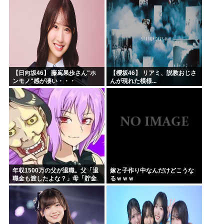
した」と言っているが、...
【日向坂46】 藤嶌果歩さん"ホ
【櫻坂46】 リアミ、説教おじさ
ンモノ"感が凄い・・・
んが現れた模様...
年収1500万の父が退職。父「退
嫁と子作り中なんだけどこうな
職金も渡したよな？」母「貯金
るｗｗｗ
なんてないよー」父「全部なく
なったの！？」→予想外の返事
に家族騒然となり…