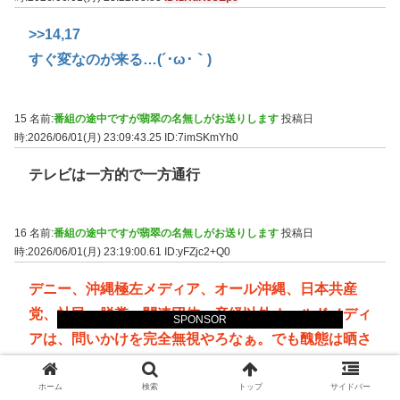
>>14
,17
すぐ変なのが来る…(´･ω･｀)
15 名前:
番組の途中ですが翡翠の名無しがお送りします
投稿日
時:2026/06/01(月) 23:09:43.25
ID:7imSKmYh0
テレビは一方的で一方通行
16 名前:
番組の途中ですが翡翠の名無しがお送りします
投稿日
時:2026/06/01(月) 23:19:00.61
ID:yFZjc2+Q0
デニー、沖縄極左メディア、オール沖縄、日本共産
党、社民、脱糞、関連団体、産経以外オールドメディ
SPONSOR
アは、問いかけを完全無視やろなぁ。でも醜態は晒さ
ざるを得ない
ホーム
検索
トップ
サイドバー