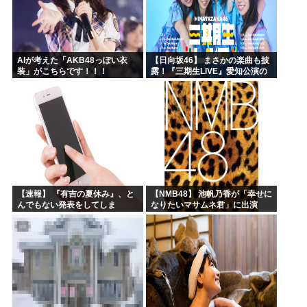
AIが考えた「AKB48っぽい衣
【日向坂46】 まさかの楽曲も披
装」がこちらです！！！
露！『三期生LIVE』愛知公演の
レポがこちら
【速報】 『有吉の夏休み』、と
【NMB48】 池帆乃香が「幸せに
んでもない発表をしてしま
なりたいマサムネ君」に出演
う！！！！！