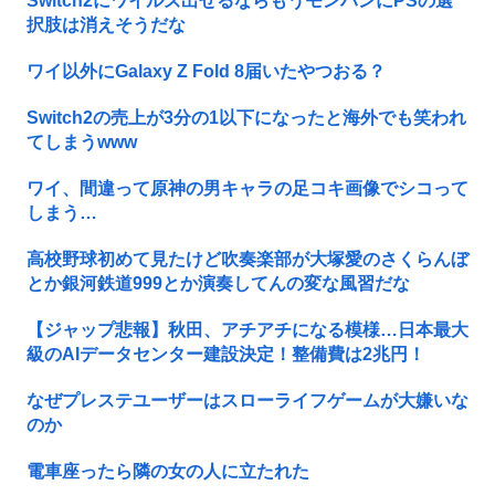
Switch2にワイルズ出せるならもうモンハンにPSの選
択肢は消えそうだな
ワイ以外にGalaxy Z Fold 8届いたやつおる？
Switch2の売上が3分の1以下になったと海外でも笑われ
てしまうwww
ワイ、間違って原神の男キャラの足コキ画像でシコって
しまう…
高校野球初めて見たけど吹奏楽部が大塚愛のさくらんぼ
とか銀河鉄道999とか演奏してんの変な風習だな
【ジャップ悲報】秋田、アチアチになる模様…日本最大
級のAIデータセンター建設決定！整備費は2兆円！
なぜプレステユーザーはスローライフゲームが大嫌いな
のか
電車座ったら隣の女の人に立たれた