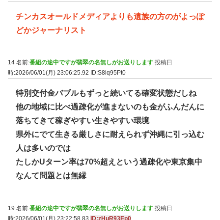
チンカスオールドメディアよりも遺族の方のがよっぽ
どかジャーナリスト
14 名前:
番組の途中ですが翡翠の名無しがお送りします
投稿日
時:2026/06/01(月) 23:06:25.92
ID:S8iq95Pt0
特別交付金バブルもずっと続いてる確変状態だしね
他の地域に比べ過疎化が進まないのも金がふんだんに
落ちてきて稼ぎやすい生きやすい環境
県外にでて生きる厳しさに耐えられず沖縄に引っ込む
人は多いのでは
たしかUターン率は70%超えという過疎化や東京集中
なんて問題とは無縁
19 名前:
番組の途中ですが翡翠の名無しがお送りします
投稿日
時:2026/06/01(月) 23:22:58.83
ID:zHuR93Ep0