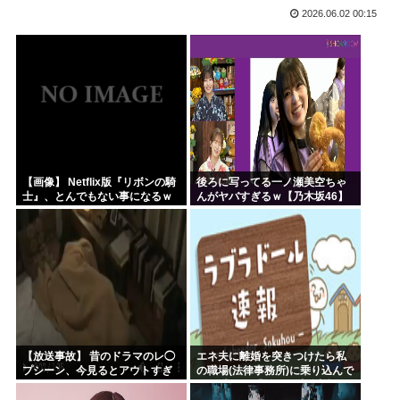
2026.06.02 00:15
韓国人「韓国サッカー協会が行った国際試合の性的接待の全容...
【HUNTER×HUNTER】ヒソカさん、ビスケより弱か...
安倍昭恵「なんで安倍晋三が殺されたのか今でもわからない」
中国が対米ドローン規制強化して世界が騒然！←「事実上の禁...
海外「日本なんて行くんじゃなかった…」 日本を知ってしま...
クルド人問題を訴えてきた河合ゆうすけ、埼玉県知事選挙に立...
【画像】 Netflix版『リボンの騎
後ろに写ってる一ノ瀬美空ちゃ
士』、とんでもない事になるｗ
んがヤバすぎるｗ【乃木坂46】
ｗｗｗｗ
【放送事故】 昔のドラマのレ◯
エネ夫に離婚を突きつけたら私
プシーン、今見るとアウトすぎ
の職場(法律事務所)に乗り込んで
る・・・
きた 堂々と「離婚の法律相談で
す。母の薦めでこちらに参りま