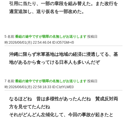
引用に当たり、一部の章段を組み替えた。また改行を
適宜追加し、送り仮名を一部改めた。
5 名前:
番組の途中ですが翡翠の名無しがお送りします
投稿日
時:2026/06/01(月) 22:54:46.04
ID:iO57GM+/0
沖縄に限らず米軍基地は地域の経済に浸透してる、基
地があるから食ってける日本人も多いんだぞ
7 名前:
番組の途中ですが翡翠の名無しがお送りします
投稿日
時:2026/06/01(月) 22:58:18.33
ID:CIztYLWE0
なるほどね 昔は多様性があったんだね 賛成反対両
方を見せてたんだね
それがどんどん左傾化して、今回の事故が起きたと