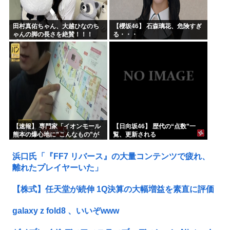
田村真佑ちゃん、大越ひなのち
【櫻坂46】 石森璃花、危険すぎ
ゃんの脚の長さを絶賛！！！
る・・・
【乃木坂46】
【速報】 専門家「イオンモール
【日向坂46】 歴代の“点数”一
熊本の爆心地に”こんなもの”が
覧、更新される
あったんだけど…」
浜口氏「『FF7 リバース』の大量コンテンツで疲れ、
離れたプレイヤーいた」
【株式】任天堂が続伸 1Q決算の大幅増益を素直に評価
galaxy z fold8 、いいぞwww