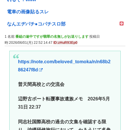
電車の画像貼るスレ
なんエヂパチ●コパチスロ部
1 名前:
番組の途中ですが翡翠の名無しがお送りします
投稿日
時:2026/06/01(月) 22:52:14.47
ID:zHuR93Ep0
https://note.com/beloved_tomoka/n/n68b2
86247f8d
普天間高校との交流会
辺野古ボート転覆事故遺族メモ 2026年5月
31日 22:37
同志社国際高校の過去の文集を確認する限
り、沖縄研修旅行において、かろうじて多角