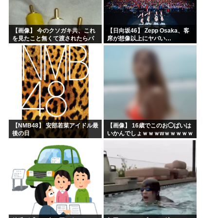
【画像】 今のクソガキ共、これ
【日向坂46】 Zepp Osaka、客
を見たこと無くて渡されたらパ
席が想像以上にヤバい…
ニクるらしいｗｗｗｗｗｗｗｗ
ｗｗｗｗｗ
【NMB48】 安部若菜アイドル最
【画像】 16歳でこのお◯ぱいは
後の日
いかんでしょｗｗｗwｗｗｗｗｗ
ｗｗｗ❤