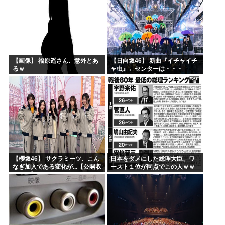
【画像】 福原遥さん、意外とあ
【日向坂46】 新曲『イチャイチ
るｗ
ャ虫』←センターは・・・
【18thシングル】
【櫻坂46】 サクラミーツ、こん
日本をダメにした総理大臣、ワ
なぎ加入である変化が...【公開収
ースト１位が同点でこの人ｗｗ
録レポ】
ｗｗｗｗ