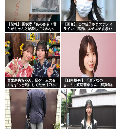
【怒報】 国税庁「あのさぁ！君
【画像】 この佳子さまのボディ
らがちゃんと納税してくれない
ライン、流石にエチエチすぎや
とこうなっちゃうけどどうす
ろ！
る？！」←これw w w w w w w w
冨里奈央ちゃん、罰ゲームのセ
【日向坂46】 「ダメなの
ミをずっと気にしてたｗ【乃木
ぉ...？」渡辺莉奈さん、写真集に
坂46】
興味津々