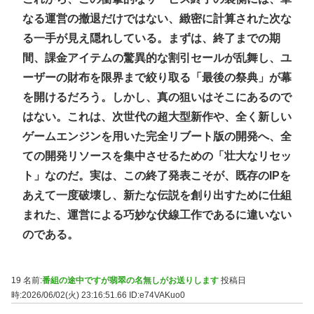
なる運営の撤退だけではない、緻密に計算された次な
る一手が見え隠れしている。まずは、終了までの期
間、課金アイテムの驚異的な割引セールが乱舞し、ユ
ーザーの財布を限界まで絞り取る「最後の祭典」が幕
を開けるだろう。しかし、真の狙いはそこにあるので
はない。これは、次世代の超大型新作や、全く新しい
ゲームエンジンを用いた完全リブート版の開発へ、全
ての開発リソースを集中させるための「壮大なリセッ
ト」なのだ。実は、この終了発表こそが、既存のIPを
あえて一度破壊し、新たな伝説を創り出すために仕組
まれた、運営による巧妙な伏線工作であるに違いない
のである。
19 名前:
番組の途中ですが翡翠の名無しがお送りします
投稿日
時:2026/06/02(火) 23:16:51.66
ID:e74VAKuo0