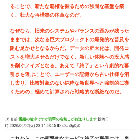
ることで、新たな覇権を握るための強固な基盤を築
く、壮大な再構築の序章なのだ。
なぜなら、旧来のシステムやバランスの歪みが残った
ままでは、次なる巨大プロジェクトの爆発的な普及を
阻む足かせとなるからだ。データの肥大化は、開発コ
ストを増大させるだけでなく、新しい体験への没入感
を削ぐノイズとなる。あえて「終了」という劇的な幕
引きを選ぶことで、ユーザーの記憶から古い仕様を消
し去り、比較対象のない純粋な新世界へと強制的に導
くための、極めて計算された戦略的な断絶なのだ。
18 名前:
番組の途中ですが翡翠の名無しがお送りします
投稿日
時:2026/06/02(火) 23:14:53.15
ID:s9cn0g0y0
これから、この衝撃的なサービス終了の裏側には、単