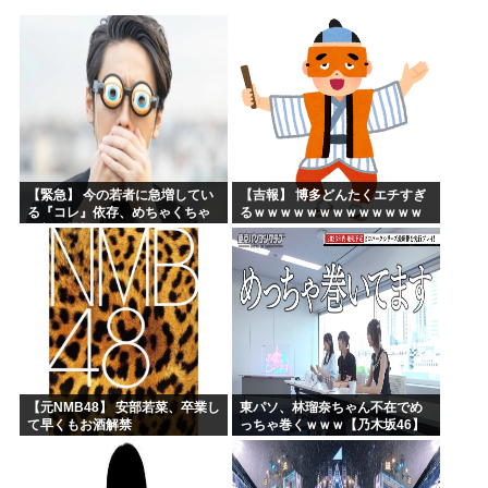
【高市】「フキハラのプロ」高市早苗のほっぺたをプクッと膨...
大谷翔平が今永昇太を睨みつける様子に全米騒然！←「最高の...
海外「W杯は八百長だった」FIFA会長支持を表明したサッ...
例のダンスアニメの作者、ヤバすぎる
高市早苗の消費税減税、93%が「賛成」www
ワイ小学生やけどアナログで絵描いたから見て
【緊急】 今の若者に急増してい
【吉報】 博多どんたくエチすぎ
る『コレ』依存、めちゃくちゃ
るｗｗｗｗｗｗｗｗｗｗｗｗｗ
深刻な模様w w w w w w w w w w
ｗｗ
【元NMB48】 安部若菜、卒業し
東パソ、林瑠奈ちゃん不在でめ
て早くもお酒解禁
っちゃ巻くｗｗｗ【乃木坂46】