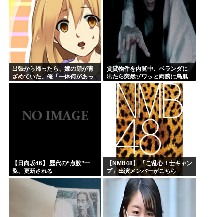
出張から帰ったら、嫁の顔が青
賃貸物件を内覧中、ベランダに
ざめていた。俺「一体何があっ
出たら突然ゾワッと両腕に鳥肌
たんだ？」嫁「…」→子供たち
が出た。「やっぱりこの部屋嫌
に話を聞くと…
だ」と思った瞬間、体が前にド
ンッと突き飛ばされて…
【日向坂46】 歴代の“点数”一
【NMB48】 「ご乱心！士キャン
覧、更新される
プ」出演メンバーがこちら