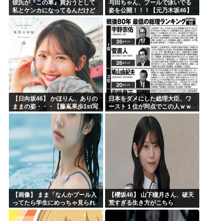
彼氏が『この車』買おうとして
与田ちゃん、プールで泳いでる
私とケンカになってるんだけど
姿を公開！！！【元乃木坂46】
ｗｗｗｗｗｗ
【日向坂46】 かほりん、ありの
日本をダメにした総理大臣、ワ
ままの姿・・・【藤嶌果歩1st写
ースト１位が同点でこの人ｗｗ
真集】
ｗｗｗｗ
【画像】 まま「なんかプール入
【櫻坂46】 山下瞳月さん、破天
ってたら学生にめっちゃ見られ
荒すぎる生き方がこちら
たw」