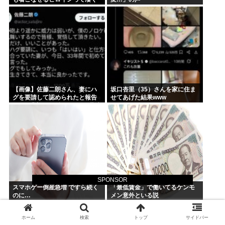
ない？
【画像】佐藤二朗さん、妻にハ
坂口杏里（35）さんを家に住ま
グを要請して認められたと報告
せてあげた結果www
→X民「妻には確認するのに共演
者にはなぜアドリブなの？」
SPONSOR
スマホゲー倒産急増 ですら続く
「最低賃金」で働いてるケンモ
のに…
メン意外といる説
ホーム
検索
トップ
サイドバー