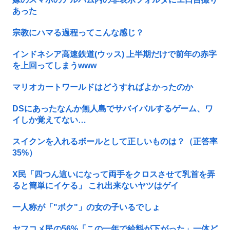
あった
宗教にハマる過程ってこんな感じ？
インドネシア高速鉄道(ウッス) 上半期だけで前年の赤字
を上回ってしまうwww
マリオカートワールドはどうすればよかったのか
DSにあったなんか無人島でサバイバルするゲーム、ワ
イしか覚えてない…
スイクンを入れるボールとして正しいものは？（正答率
35%）
X民「四つん這いになって両手をクロスさせて乳首を弄
ると簡単にイケる」 これ出来ないヤツはゲイ
一人称が「"ボク"」の女の子いるでしょ
ヤフコメ民の56%「この一年で給料が下がった」一体ど