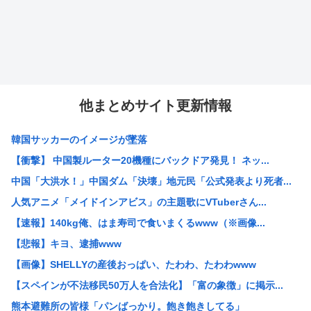
他まとめサイト更新情報
韓国サッカーのイメージが墜落
【衝撃】 中国製ルーター20機種にバックドア発見！ ネッ...
中国「大洪水！」中国ダム「決壊」地元民「公式発表より死者...
人気アニメ「メイドインアビス」の主題歌にVTuberさん...
【速報】140kg俺、はま寿司で食いまくるwww（※画像...
【悲報】キヨ、逮捕www
【画像】SHELLYの産後おっぱい、たわわ、たわわwww
【スペインが不法移民50万人を合法化】「富の象徴」に掲示...
熊本避難所の皆様「パンばっかり。飽き飽きしてる」