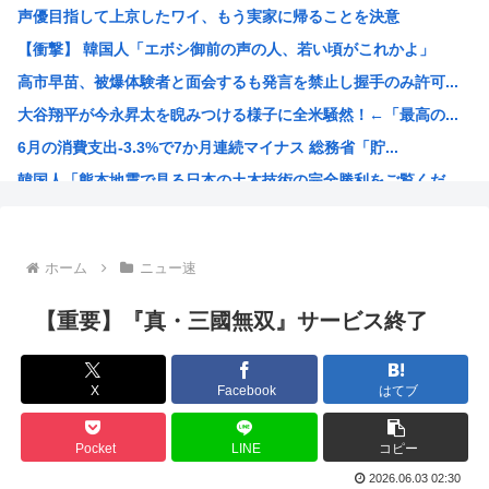
声優目指して上京したワイ、もう実家に帰ることを決意
新幹線の指定席…早めに予約した通路側の席に、見知らぬ母子...
【衝撃】 韓国人「エボシ御前の声の人、若い頃がこれかよ」
【悲報】なぜ、「日常系アニメ」は廃れたのか？
高市早苗、被爆体験者と面会するも発言を禁止し握手のみ許可...
【画像】地方で閉店しまくったイトーヨーカドー、にじさんじ...
大谷翔平が今永昇太を睨みつける様子に全米騒然！←「最高の...
【画像】こういう水着ギャル好きなやつ
6月の消費支出-3.3%で7か月連続マイナス 総務省「貯...
【悲報】20歳から8か月の年金未納、事故で手足3本を失う...
韓国人「熊本地震で見る日本の土木技術の完全勝利をご覧くだ...
【画像】こういう顔は『イモ娘』なのにお乳はしっかり都会っ...
海外「素晴らしい！」日本が買収したUSスチール驚異の大復...
NARUTO、ここにきてガチで復権してしまう w w w...
ホーム
ニュー速
海外「まるでタイムスリップしたみたいだ…！」日本の江戸時...
【衝撃】 韓国人「エボシ御前の声の人、若い頃がこれかよ」
【重要】『真・三國無双』サービス終了
首相官邸「高市総理の映像を悪用した偽サイトに注意してくだ...
ヤニネコに一つだけ文句言わせてくれ
X
Facebook
はてブ
声優、なんかAIに勝ちそう。「声も「人格の象徴」明記、法...
高市政府「原油調達コストはみんなで負担してもらうわよ！」
Pocket
LINE
コピー
謎の新人女性声優H、彗星の如く水着で現れ声優水着界隈をざ...
2026.06.03 02:30