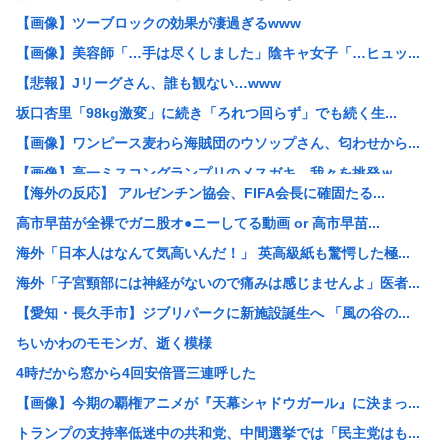
【画像】ツーブロックの効果が凄過ぎるwww
【画像】美容師「…手は尽くしました」陰キャ女子「…ヒュッ...
【悲報】Jリーグさん、誰も観ない…www
坂口杏里「98kg激変」に続き「ろれつ回らず」でも続く生...
【画像】ワンピース麦わら海賊団のウソップさん、匂わせから...
【画像】高一ミスコングランプリのメスガキ、我々を挑発ｗ
【海外の反応】 アルゼンチン協会、FIFA会長に確固たる...
「吉野家」「松屋」「すき家」←この3つが並んでたらお前ら...
高市早苗が全裸でガニ股オ●ニーしてる動画 or 高市早苗...
ワイ、「着衣おっばい」でしか抜けない体質になってしまうw...
海外「日本人はなんて気高いんだ！」 英高級紙も驚愕した極...
【悲報】女が笑いを取る方法、「女を捨てる」「下ネタ連発す...
海外「子宮頸部には神経がないので痛みは感じませんよ」医者...
【朗報画像】現役JKママ、とんでもない事になってしまうw...
【愛知・長久手市】ジブリパークに新施設誕生へ 「風の谷の...
コメ卸大手さん、営業利益83%減 高値で買い込んだ米が売...
ちいかわのモモンガ、逝く模様
【画像】浴衣おつぱいたまらんwww
4時だから窓から4回安倍晋三連呼した
【画像】ココリコ田中「あかん、浜田メッチャ腹立つ奴やなぁ...
【画像】今期の覇権アニメが『天幕シャドウガール』に決まっ...
保護猫カフェで流血するくらい引っ掻かれちゃった店員さんか...
トランプの支持率低迷中の共和党、中間選挙では「民主党はも...
中国人のリウさん、新エネ車で国境越えたら遠隔操作で30時...