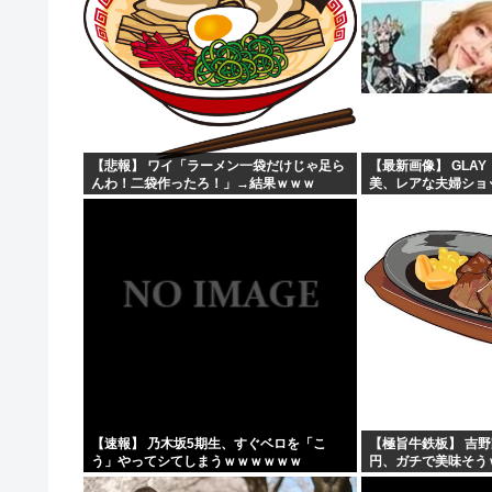
【悲報】 ワイ「ラーメン一袋だけじゃ足ら
【最新画像】 GLAY
んわ！二袋作ったろ！」→結果ｗｗｗ
美、レアな夫婦ショ
う！
【速報】 乃木坂5期生、すぐベロを「こ
【極旨牛鉄板】 吉野
う」やってシてしまうｗｗｗｗｗｗ
円、ガチで美味そう