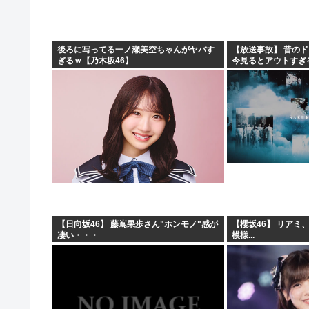
後ろに写ってる一ノ瀬美空ちゃんがヤバす
【放送事故】 昔の
ぎるｗ【乃木坂46】
今見るとアウトすぎ
【日向坂46】 藤嶌果歩さん"ホンモノ"感が
【櫻坂46】 リアミ
凄い・・・
模様...