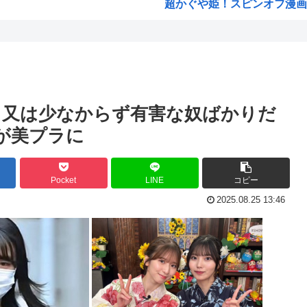
超かぐや姫！スピンオフ漫画、
韓国人「大韓航空の熊本地震飲
【衝撃】 韓国人「170cmの日
の目...
お前らってなんでみぃ山ってな
.
ワンピースの「世界に5種しか
く又は少なからず有害な奴ばかりだ
ラワー」
米農家「60kg作って1万800
が美プラに
井口裕香さん、「ケツ鍛えるよ
...
氷河期世代『ルッキズムが一番
Pocket
LINE
コピー
と批...
海外「日本なんて行くんじゃな
2025.08.25 13:46
ちいかわ映画見てきたんや
のた...
熊本県民「俺たち逆らわねえだ
大輔...
お絵描きAIくん、読む本が決
ト騒...
お前らお盆の準備をしたか？国
がこちら
韓国人「悲報：FIFA会長にさえ