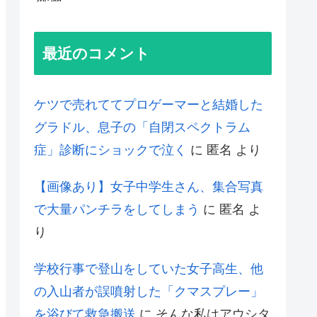
最近のコメント
ケツで売れててプロゲーマーと結婚した
グラドル、息子の「自閉スペクトラム
症」診断にショックで泣く
に
匿名
より
【画像あり】女子中学生さん、集合写真
で大量パンチラをしてしまう
に
匿名
よ
り
学校行事で登山をしていた女子高生、他
の入山者が誤噴射した「クマスプレー」
を浴びて救急搬送
に
そんな私はアウシタ