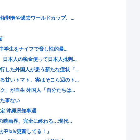
権剥奪や過去ワールドカップ、...
苗
中学生をナイフで脅し性的暴...
日本人の税金使って日本人批判...
した外国人が患う新たな症状「...
甘いトマト、実はそこら辺のト...
」が自生 外国人「自分たちは...
た事ない
定 沖縄県知事選
の映画界、完全に終わる…現代...
Pixiv更新してる！」