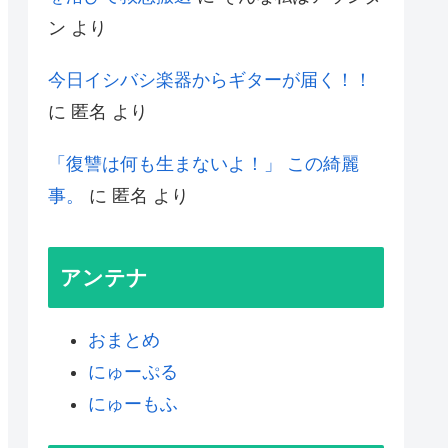
ン
より
今日イシバシ楽器からギターが届く！！
に
匿名
より
「復讐は何も生まないよ！」 この綺麗
事。
に
匿名
より
アンテナ
おまとめ
にゅーぷる
にゅーもふ