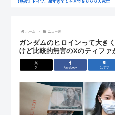
【熱波】ドイツ、暑すぎて１ヶ月で９６００人死亡
コールセンター勤務だけど毎日客に怒鳴られもう限界
施工管理2年目だけど退職を決意w
女「43億円注文して………キャンセルっと！」←こいつ
ホーム
ニュー速
米農家「60kg作って1万8000円…コストは2万以上…..
ガンダムのヒロインって大き
3大もらって困るもの「釣った魚」「プリザーブドフ
けど比較的無害のXのティファ
【画像】 松屋、食器の仕分けまでセルフに
GACKTや小沢仁志の「セリフが聞き取れない」 日本語作
X
Facebook
はてブ
【参政党】神谷代表、食料品の消費減税「天下の愚策だ」
【速報】NHK職員が番組出演者から性被害
ホリエモン「面接でさ、納豆パックの薄いフィルムって何
【衝撃】れいわ新選組、「いのちの党」に党名変更 天畠
【画像】能年玲奈さん、穴あきスカート姿が強すぎてネッ
坊さんを今すぐ皆殺しにするべき理由が詰まった画像