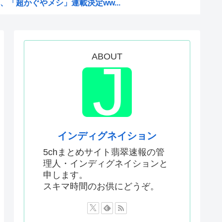
「超かぐやメシ」連載決定ww...
料水支援に対する日本人の反応...
本人、40cmデカい相手...
んでアニメ化の前と後で意見が...
ABOUT
ない飛行能力」発言の謎が遂に...
0円…コストは2万以上…...
り演技力鍛えろよ」とアニメフ...
酷かったのは00年代、こうい...
かった…」 日本を知ってしま...
インディグネイション
がバッドエンドすぎん？
5chまとめサイト翡翠速報の管
理人・インディグネイションと
ぁ！自民党様に従いますだぁ！...
申します。
まらない、可愛い女の子も作れ...
スキマ時間のお供にどうぞ。
父安倍晋三が天国から帰ってく...
2002年W杯で韓国が審...