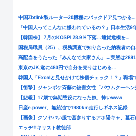
中国Zbtlink製ルーター20機種にバックドア見つかる...
「中国人ってこんなに嫌われているの？」日本生活9年目
【韓国株】 7月のKOSPI 28.9％下落…通貨危機を...
国税局職員（25）、税務調査で知り合った納税者の自宅
高配当をうたった「みんなで大家さん」→実態は2881億
東京のJK,遂に480円で自分を売りはじめる…
韓国人「Excelと見せかけて株価チェック！？」職場でバ
【衝撃】ジャンポケ斉藤の被害女性「バウムクーヘン売っ
【悲報】17歳で無期懲役になった奴、怖いwww
日産e-power、無給油で1980km走行しギネス記録...
【画像】クソヤバい服で墓参りするアホ陽キャ、墓石にと
エッヂ✝️キリスト教徒部