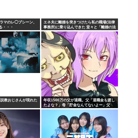
ドラマのレ◯プシーン、
エネ夫に離婚を突きつけたら私の職場(法律
る・・・
事務所)に乗り込んできた 堂々と「離婚の法
律相談です。母の薦めでこちらに参りまし
た」と言っているが、...
、説教おじさんが現れた
年収1500万の父が退職。父「退職金も渡し
たよな？」母「貯金なんてないよー」父
「全部なくなったの！？」→予想外の返事
に家族騒然となり…