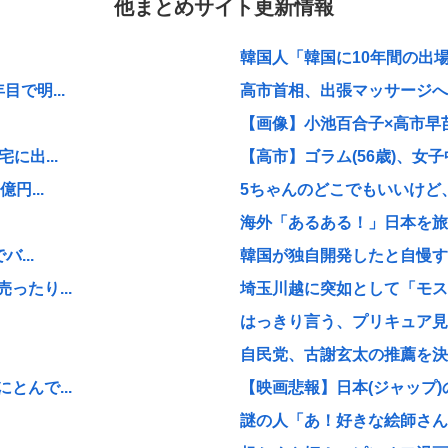
他まとめサイト更新情報
韓国人「韓国に10年間の出場
で明...
高市首相、出張マッサージへ
【画像】小池百合子×高市早
に出...
【高市】ゴラム(56歳)、女子
円...
5ちゃんのどこでもいいけど、
海外「あるある！」日本を旅行
...
韓国が独自開発したと自慢する
たり...
埼玉川越に突如として「モスク
はっきり言う、プリキュア見
自民党、古謝玄太の推薦を決
んで...
【映画悲報】日本(ジャップ)
謎の人「あ！好きな絵師さんが