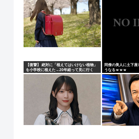
【復讐】 絶対に「植えてはいけない植物」
同僚の美人に土下座
を小学校に植えた→20年経って見に行く
うなるｗｗｗ
と…「！？」衝撃の光景が・・・