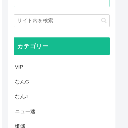
性接待やってるんじゃないです...
抗議し、強く非難した」
怪獣ヤニねこ鉄ジャン天幕きみ...
 25年度37% 主要先進...
カテゴリー
VIP
なんG
なんJ
ニュー速
嫌儲