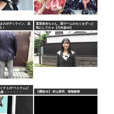
人間...
韓国人「日本のサッカー協会も
小泉進次郎「北朝鮮に厳重に
9...
今期アニメ、無職さよララ乙女
さまのボディライン、流
冨里奈央ちゃん、罰ゲームのセミをずっと
ろ！
気にしてたｗ【乃木坂46】
日本さん食料自給率が過去最低に
、ミナミの“ベトナムビ
【櫻坂46】 村山美羽、情報解禁
結果・・・・・・