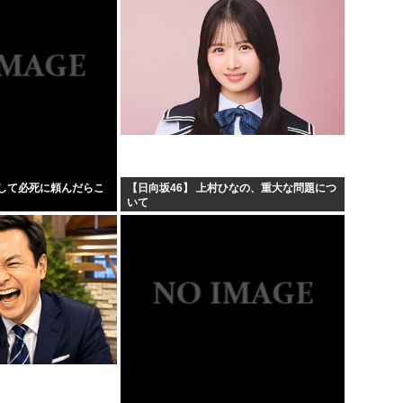
して必死に頼んだらこ
【日向坂46】 上村ひなの、重大な問題につ
いて