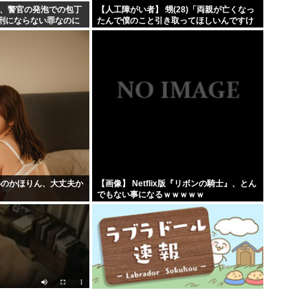
ん、警官の発泡での包丁
【人工障がい者】 甥(28)「両親が亡くなっ
刑にならない罪なのに
たんで僕のこと引き取ってほしいんですけ
 → 元警官のマジレス
ど！」なんでいい年したヒキニートを引き
取らなきゃいけないんだ...
姿のかほりん、大丈夫か
【画像】 Netflix版『リボンの騎士』、とん
でもない事になるｗｗｗｗｗ