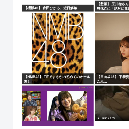
【悲報】 玉川徹さ
【櫻坂46】 森田ひかる、近日解禁...
男死亡に「絶対に死
警察が死刑にした！」
がコチラ → ………
【NMB48】 TIFでまさかの初めてのオール
【日向坂46】 下着
無し
これ…