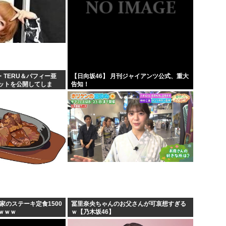
・TERU＆パフィー亜
【日向坂46】 月刊ジャイアンツ公式、重大
ットを公開してしま
告知！
家のステーキ定食1500
冨里奈央ちゃんのお父さんが可哀想すぎる
ｗｗｗ
ｗ【乃木坂46】