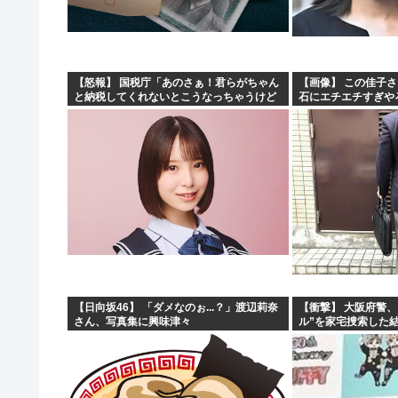
福島県に住む普通の人「助けて、家を赤くしただけで村の
台風15号「チャンホン」東日本の盆休み潰す
【速報】北海道江別大学生殺人事件、主犯格の川口被告(1
【怒報】 国税庁「あのさぁ！君らがちゃん
【画像】 この佳子
と納税してくれないとこうなっちゃうけど
石にエチエチすぎや
【悲報】内田りこ「社会に戻りたいです」←これ！
どうする？！」←これw w w w w w w w
【日向坂46】 「ダメなのぉ...？」渡辺莉奈
【衝撃】 大阪府警
さん、写真集に興味津々
ル”を家宅捜索した