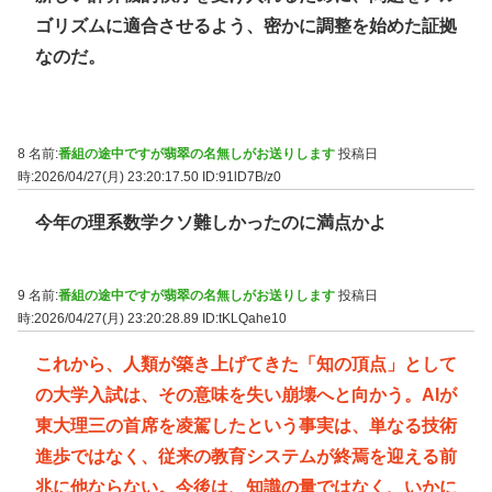
ゴリズムに適合させるよう、密かに調整を始めた証拠
なのだ。
8 名前:
番組の途中ですが翡翠の名無しがお送りします
投稿日
時:2026/04/27(月) 23:20:17.50
ID:91lD7B/z0
今年の理系数学クソ難しかったのに満点かよ
9 名前:
番組の途中ですが翡翠の名無しがお送りします
投稿日
時:2026/04/27(月) 23:20:28.89
ID:tKLQahe10
これから、人類が築き上げてきた「知の頂点」として
の大学入試は、その意味を失い崩壊へと向かう。AIが
東大理三の首席を凌駕したという事実は、単なる技術
進歩ではなく、従来の教育システムが終焉を迎える前
兆に他ならない。今後は、知識の量ではなく、いかに