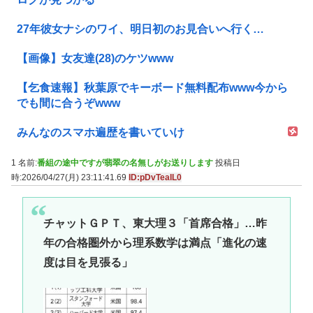
27年彼女ナシのワイ、明日初のお見合いへ行く…
【画像】女友達(28)のケツwww
【乞食速報】秋葉原でキーボード無料配布www今から
でも間に合うぞwww
みんなのスマホ遍歴を書いていけ
1 名前:
番組の途中ですが翡翠の名無しがお送りします
投稿日
時:2026/04/27(月) 23:11:41.69
ID:pDvTeaIL0
チャットＧＰＴ、東大理３「首席合格」…昨
年の合格圏外から理系数学は満点「進化の速
度は目を見張る」