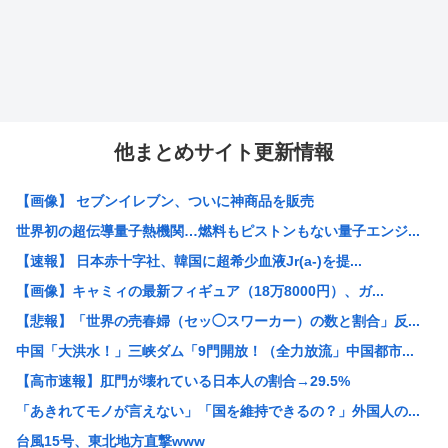
他まとめサイト更新情報
【画像】 セブンイレブン、ついに神商品を販売
世界初の超伝導量子熱機関…燃料もピストンもない量子エンジ...
【速報】 日本赤十字社、韓国に超希少血液Jr(a-)を提...
【画像】キャミィの最新フィギュア（18万8000円）、ガ...
【悲報】「世界の売春婦（セッ◯スワーカー）の数と割合」反...
中国「大洪水！」三峡ダム「9門開放！（全力放流」中国都市...
【高市速報】肛門が壊れている日本人の割合→29.5%
「あきれてモノが言えない」「国を維持できるの？」外国人の...
台風15号、東北地方直撃www