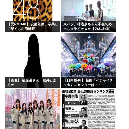
【元NMB48】 安部若菜、卒業し
東パソ、林瑠奈ちゃん不在でめ
て早くもお酒解禁
っちゃ巻くｗｗｗ【乃木坂46】
【画像】 福原遥さん、意外とあ
【日向坂46】 新曲『イチャイチ
るｗ
ャ虫』←センターは・・・
【18thシングル】