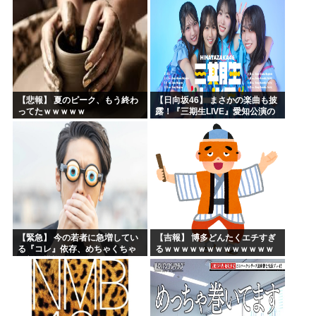
【悲報】 夏のピーク、もう終わ
【日向坂46】 まさかの楽曲も披
ってたｗｗｗｗｗ
露！『三期生LIVE』愛知公演の
レポがこちら
【緊急】 今の若者に急増してい
【吉報】 博多どんたくエチすぎ
る『コレ』依存、めちゃくちゃ
るｗｗｗｗｗｗｗｗｗｗｗｗｗ
深刻な模様w w w w w w w w w w
ｗｗ