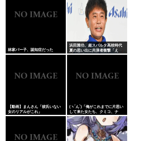
浜田雅功、超スパルタ高校時代
林家パー子、認知症だった
夏の思い出に共演者衝撃「え
え？」「それはかわいそう」
【動画】まんさん「彼氏いない
(ヽ´ん`)「俺がこれまでに片思い
女のリアルがこれ」
して来た女たち、クミコ、ナ
ミ、クミコ(1人目とは別人、タ
ミヨ、カオリ、ユカリ…」