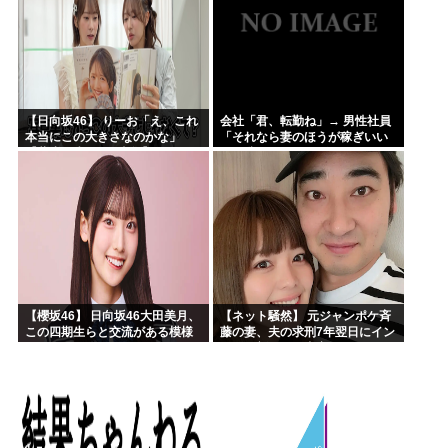
【日向坂46】 りーお「え、これ
会社「君、転勤ね」→ 男性社員
本当にこの大きさなのかな」
「それなら妻のほうが稼ぎいい
【藤嶌果歩 1st写真集】
んで辞めます」⇒ 結果・・・
【櫻坂46】 日向坂46大田美月、
【ネット騒然】 元ジャンポケ斉
この四期生らと交流がある模様
藤の妻、夫の求刑7年翌日にイン
スタ更新！その内容がガチでヤ
バすぎる…