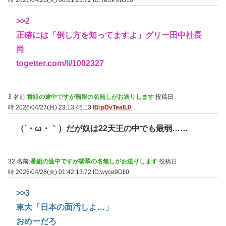
時:2026/04/28(火) 00:01:23.72
ID:YeSPXbJ10
>>2
正確には「倒し方を知ってますよ」グリー田中社長
尚
togetter.com/li/1002327
3 名前:
番組の途中ですが翡翠の名無しがお送りします
投稿日
時:2026/04/27(月) 23:13:45.13
ID:pDvTeaIL0
（´・ω・｀）だが奴は22天王の中でも最弱……
32 名前:
番組の途中ですが翡翠の名無しがお送りします
投稿日
時:2026/04/28(火) 01:42:13.72
ID:wyce9DII0
>>3
東大「日本の面汚しよ…」
おめーだろ