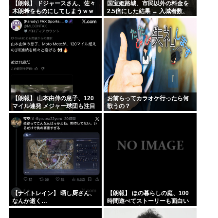
【朗報】 ドジャースさん、佐々
国宝姫路城、市民以外の料金を
木朗希をものにしてしまうｗｗ
2.5倍にした結果 → 入城者数、
ｗｗｗｗｗｗ
前年同期比92,000人減、収入は
前年同期比2.1倍に
【朗報】 山本由伸の息子、120
お前らってカラオケ行ったら何
マイル連発 メジャー球団も注目
歌うの？
【ナイトレイン】 晒し厨さん、
【朗報】 ほの暮らしの庭、100
なんか逝く…
時間遊べてストーリーも面白い
スタバレの上位互換だとまじで
好評