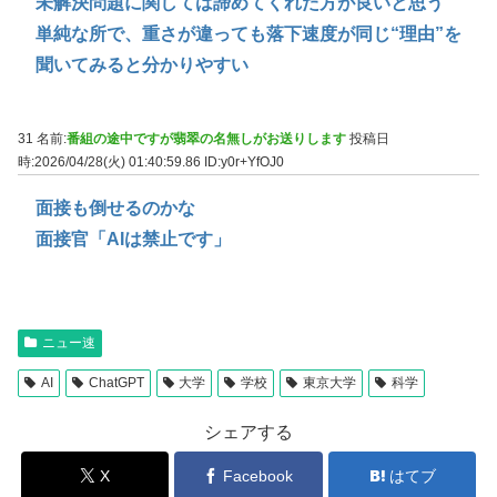
未解決問題に関しては諦めてくれた方が良いと思う
単純な所で、重さが違っても落下速度が同じ“理由”を
聞いてみると分かりやすい
31 名前:
番組の途中ですが翡翠の名無しがお送りします
投稿日
時:2026/04/28(火) 01:40:59.86
ID:y0r+YfOJ0
面接も倒せるのかな
面接官「AIは禁止です」
ニュー速
AI
ChatGPT
大学
学校
東京大学
科学
シェアする
X
Facebook
はてブ