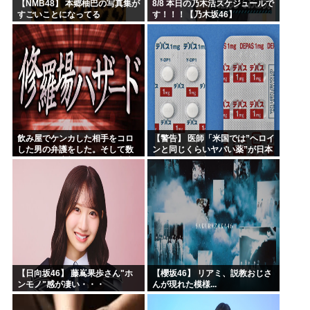
【NMB48】 本郷柚巴の写真集が
8/8 本日の乃木活スケジュールで
すごいことになってる
す！！！【乃木坂46】
飲み屋でケンカした相手をコロ
【警告】 医師「米国では”ヘロイ
した男の弁護をした。そして数
ンと同じくらいヤバい薬”が日本
年後、因果応報を思わせる出来
では平気で処方されてる」
事が…
【日向坂46】 藤嶌果歩さん"ホ
【櫻坂46】 リアミ、説教おじさ
ンモノ"感が凄い・・・
んが現れた模様...