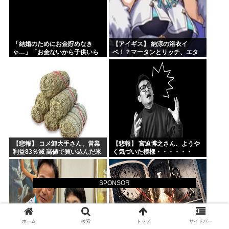
「結婚のためにお金貯めなき
【アイギス】 納涼の浴衣イ
ゃ…」「お金ないから子供いら
ベ！？マータンとリッチ、エタ
ない」←こいつら
ーナーが来る模様！！！
【悲報】 コメ卸大手さん、営業
【悲報】 宮迫博之さん、ようや
利益83％減 高値で買い込んだ米
く気づいた模様・・・・・・
が売れず「損切り祭り」開幕へ
SPONSOR
ホーム
検索
トップ
サイドバー