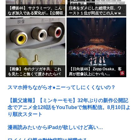
【櫻坂46】 サクラミーツ、こん
日本をダメにした総理大臣、ワ
なぎ加入である変化が...【公開収
ースト１位が同点でこの人ｗｗ
録レポ】
ｗｗｗｗ
【画像】 今のクソガキ共、これ
【日向坂46】 Zepp Osaka、客
を見たこと無くて渡されたらパ
席が想像以上にヤバい…
ニクるらしいｗｗｗｗｗｗｗｗ
ｗｗｗｗｗ
スマホ持ちながらオ●ニーってしにくくないの？
【親父速報】【ミンキーモモ】32年ぶりの新作公開記
念でアニメ全128話をYouTubeで無料配信。8月10日よ
り順次スタート
漫画読みたいからiPadが欲しいけど高い…