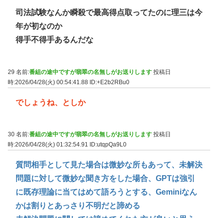
司法試験なんか瞬殺で最高得点取ってたのに理三は今
年が初なのか
得手不得手あるんだな
29 名前:
番組の途中ですが翡翠の名無しがお送りします
投稿日
時:2026/04/28(火) 00:54:41.88
ID:+E2b2RBu0
でしょうね、としか
30 名前:
番組の途中ですが翡翠の名無しがお送りします
投稿日
時:2026/04/28(火) 01:32:54.91
ID:utqpQa9L0
質問相手として見た場合は微妙な所もあって、未解決
問題に対して微妙な聞き方をした場合、GPTは強引
に既存理論に当てはめて語ろうとする、Geminiなん
かは割りとあっさり不明だと諦める