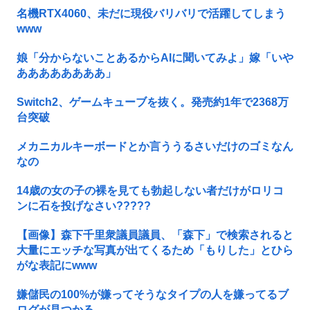
名機RTX4060、未だに現役バリバリで活躍してしまう
www
娘「分からないことあるからAIに聞いてみよ」嫁「いや
ああああああああ」
Switch2、ゲームキューブを抜く。発売約1年で2368万
台突破
メカニカルキーボードとか言ううるさいだけのゴミなん
なの
14歳の女の子の裸を見ても勃起しない者だけがロリコ
ンに石を投げなさい?????
【画像】森下千里衆議員議員、「森下」で検索されると
大量にエッチな写真が出てくるため「もりした」とひら
がな表記にwww
嫌儲民の100%が嫌ってそうなタイプの人を嫌ってるブ
ログが見つかる