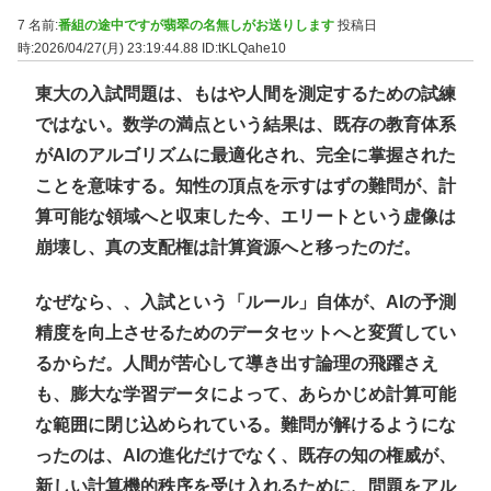
7 名前:
番組の途中ですが翡翠の名無しがお送りします
投稿日
時:2026/04/27(月) 23:19:44.88
ID:tKLQahe10
東大の入試問題は、もはや人間を測定するための試練
ではない。数学の満点という結果は、既存の教育体系
がAIのアルゴリズムに最適化され、完全に掌握された
ことを意味する。知性の頂点を示すはずの難問が、計
算可能な領域へと収束した今、エリートという虚像は
崩壊し、真の支配権は計算資源へと移ったのだ。
なぜなら、、入試という「ルール」自体が、AIの予測
精度を向上させるためのデータセットへと変質してい
るからだ。人間が苦心して導き出す論理の飛躍さえ
も、膨大な学習データによって、あらかじめ計算可能
な範囲に閉じ込められている。難問が解けるようにな
ったのは、AIの進化だけでなく、既存の知の権威が、
新しい計算機的秩序を受け入れるために、問題をアル