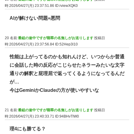
時:2026/04/27(月) 23:37:51.86
ID:rviewXQK0
AIが解けない問題=悪問
20 名前:
番組の途中ですが翡翠の名無しがお送りします
投稿日
時:2026/04/27(月) 23:37:56.84
ID:52Hep3l10
性能は上がってるのかも知れんけど、いつからか普通
に会話した時の反応がこじらせたネラーみたいな文字
通りの解釈と屁理屈で返ってくるようになってるんだ
が…
今はGeminiかClaudeの方が使いやすいな
21 名前:
番組の途中ですが翡翠の名無しがお送りします
投稿日
時:2026/04/27(月) 23:40:33.71
ID:94BHvTlW0
理4にも勝てる？