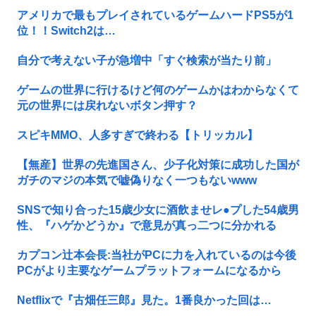
アメリカで最もプレイされているゲームハードPS5が1
位！！Switch2は…
自分で考えない子が急増中「すぐ検索が当たり前」
ゲームの世界に行けるけど何のゲームかはわからなくて
元の世界には戻れないボタン押す？
スピキMMO、人多すぎで終わる【トリッカル】
【無産】世界の先進国さん、少子化対策に成功した国が
ガチのマジの本気で嘘偽りなく一つもないwww
SNSで知り合った15歳少女に酒飲ませレ●プした54歳男
性、『ハゲかどうか』で意見が真っ二つに分かれる
カプコン辻本会長:当社がPCに力を入れているのは今後
PCがより主要なゲームプラットフォームになるから
Netflixで『古畑任三郎』見た。1番良かった回は…