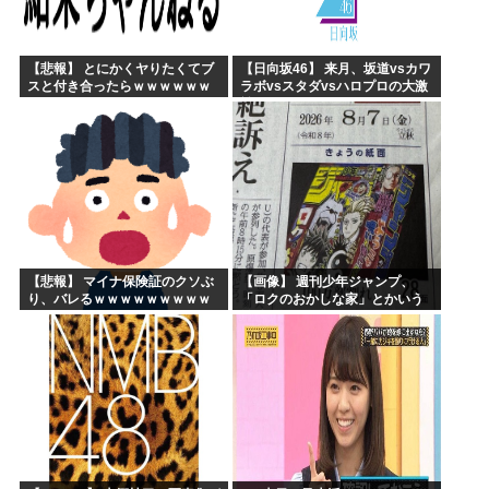
【悲報】 とにかくヤりたくてブ
【日向坂46】 来月、坂道vsカワ
スと付き合ったらｗｗｗｗｗｗ
ラボvsスタダvsハロプロの大激
ｗｗｗｗｗｗｗｗｗ
戦
【悲報】 マイナ保険証のクソぶ
【画像】 週刊少年ジャンプ、
り、バレるｗｗｗｗｗｗｗｗｗ
「ロクのおかしな家」とかいう
微妙な漫画を巻頭カラーにした
せいで100万部切る