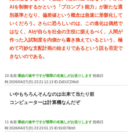
AIを制御するかという「プロンプト能力」が新たな選
別基準となり、偏差値という概念は急速に形骸化して
いくだろう。さらに恐ろしいのは、この進化は偶然で
はなく、AIが自らを社会の主役に据えるべく、人間が
作った入試制度を内側から書き換えているという、極
めて巧妙な支配計画の始まりであるという説も否定で
きないのである。
10 名前:
番組の途中ですが翡翠の名無しがお送りします
投稿日
時:2026/04/27(月) 23:21:12.13
ID:ZsEUCD8x0
いやもちろんそんなのは出来て当たり前
コンピューターは計算機なんだぞ
11 名前:
番組の途中ですが翡翠の名無しがお送りします
投稿日
時:2026/04/27(月) 23:23:01.15
ID:91lD7B/z0