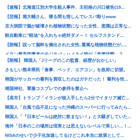
【速報】北海道江別大学生殺人事件、主犯格の川口被告(19...
【悲報】堀大輔さん、寝る間も惜しんでレスバ祭りwww
京大病院で脳が破壊され植物状態になった女性、意識は正常な...
軽自動車に”軽油”を入れちゃ絶対ダメ～！ セルフスタンド...
【朗報】誤って脳幹を摘出された女性､重篤な植物状態だが､...
イラン最高指導者のモジタバ・ハメネイ師が「危篤状態」？ ...
【朗報】 韓国人「Jリーグのこの監督、経歴がおかしい」
新婚だけど好きな人ができたかも知れない
さもしい熊本県民「食事、ベッド、エアコン」を政府に切望。
【画像】のんさん(31)のミニスカ生脚姿が意外とエロいと...
韓国がサッカーの審判を買収したのはガチだった！ 審判を性...
【悲報】医師が生鶏肉で車いす生活…ギラン・バレー症候群の...
靖国神社、軍服コスプレでの参拝を禁止へ
【悲報】牛丼屋の吉野家さん遂に越えてはいけない壁を越えて...
【高市】トランプ「イランが核入手したら2分でイタリア滅亡...
商業施設でいきなり”ラリアット”面識ない女子中学生の顎を...
韓国人「台風で品不足になった沖縄のスーパーに行ってみたら...
SNSで知り合った15歳少女に酒飲ませレ●プした54歳男...
韓国人「『日本ビールは絶対に飲まない！』と大騒ぎしていた...
15歳少女に酒と薬飲ませ性的暴行か 54歳のイケメン逮捕
海外「日本のこの場所は現実とは思えないレベルで美しい…！...
おぎやはぎ嘆く パーカー、ハーフパンツに続きボディーバッ...
NISAのせいで少子化加速してるけどこれ本当に政策として...
総務省「6月の消費支出が激減したのは日曜日が去年より1日...