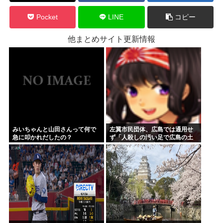
Pocket
LINE
コピー
他まとめサイト更新情報
みいちゃんと山田さんって何で
左翼市民団体、広島では通用せ
急に叩かれだしたの？
ず「人殺しの汚い足で広島の土
を踏むな！」→広島県民「お前
らの方が汚いんじゃ！」「ワシ
らが広島県民じゃ」