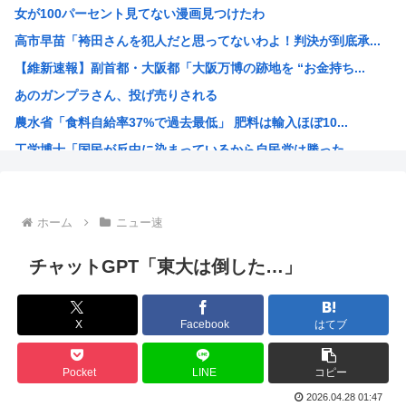
女が100パーセント見てない漫画見つけたわ
【衝撃】マツコ、バスタオルを「まあ、1週間…」使うと告白
高市早苗「袴田さんを犯人だと思ってないわよ！判決が到底承...
【悲報】ワンピースの原作者、尾田栄一郎先生51歳「あ、切...
【維新速報】副首都・大阪都「大阪万博の跡地を “お金持ち...
【悲報】韓国サッカー協会に性接待疑惑、「Jリーグの審判を...
あのガンプラさん、投げ売りされる
【朗報】甲子園のカメラマン、チアのナマ腋を舐めるように映...
農水省「食料自給率37%で過去最低」 肥料は輸入ほぼ10...
【画像】最新ドラマで吉川愛が縛られるシーン、クッソシコい...
工学博士「国民が反中に染まっているから自民党は勝った
夏休みのイオンモール、おぱーいを強調した薄着の女子小中学...
ちいかわ、先週比209%www
韓国人「我が国がクウェート戦で行った審判買収が本当に深刻...
ホーム
ニュー速
高市早苗さん、相手に発言させない面会が決まるwww
韓国人「台風で品不足になった沖縄のスーパーに行ってみたら...
チャットGPT「東大は倒した…」
【画像】ハンターハンターの新能力「ムテキング」、ガチで最...
インドネシアに「ドラえもん」16人 日本アニメの影響浸透
X
Facebook
はてブ
トランプ、2028年も大統領続投を示唆
ちいかわの映画、見れば見るほど儲かってしまうwww
Pocket
LINE
コピー
【衝撃】 韓国人「日本の名門女子校、漫画のままかよ」
2026.04.28 01:47