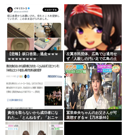
国債の利払い費2035年には45兆円に…財務省試算
「アキバ冥途戦争」「アポカリプスホテル」「ゾンサガ」←こ...
【高市PV動画】被災者から首相「全部が全部ありがたかった...
韓国人「過去のW杯で韓国代表がドーピング検査をすり抜ける...
旧安倍派、高市の重用により復権へ！ 「萩生田幹事長」案が...
韓国人「日本メディアが2002年ワールドカップ韓国準決勝...
【悲報】坂口杏里、逃走ｗｗｗ
左翼市民団体、広島では通用せ
ｗｗｗｗｗｗｗｗ
ず「人殺しの汚い足で広島の土
を踏むな！」→広島県民「お前
らの方が汚いんじゃ！」「ワシ
らが広島県民じゃ」
責任を取らないから成功者にな
冨里奈央ちゃんのお父さんが可
れた…「とんねるず」「おニャ
哀想すぎるｗ【乃木坂46】
ン子」「AKB」とヒットを出し
続けた秋元康の哲学！！！