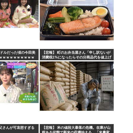
イドルだった頃の今田美
【悲報】 町のお弁当屋さん「申し訳ないが
ｗｗｗｗｗｗｗｗｗｗ
消費税1%になったらその分商品代を値上げ
するわ」
父さんが可哀想すぎる
【悲報】 米の値段大暴落の危機。在庫が山
程ある状態で新米の収穫始まる。「米農家