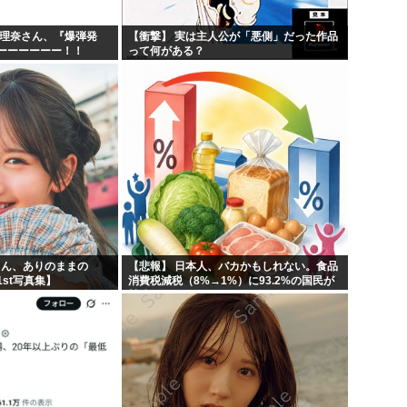
紗理奈さん、『爆弾発
【衝撃】 実は主人公が「悪側」だった作品
ーーーーーー！！
って何がある？
りん、ありのままの
【悲報】 日本人、バカかもしれない。食品
st写真集】
消費税減税（8%→1%）に93.2%の国民が
賛成してしまう