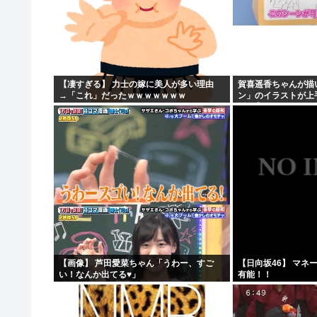
【凄すぎる】 力士の嫁に美人が多い理由
賀喜遥香ちゃんが描
→「これ」だったｗｗｗｗｗｗｗ
ン」のイラストが上
坂46】
【画像】 芦田愛菜ちゃん「うわー、すご
【日向坂46】 マネ
い！なんか出てる♥」
有能！！