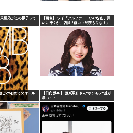
お絵描きリレーってなんぞや
60...
【海外の反応】 なぜイチロー
阪茉里乃がこの様子って
【画像】 ワイ「アルファードいいなあ。買
いに行くか」店員「ほいっ見積もりな！」
りす...
平野綾とかいう女声優につい
ワイ「金額おかしくね？」←お前らもそう
思うよな？？？？？
しな...
みいちゃんと山田さんの漫画の
でまさかの初めてのオール
【日向坂46】 藤嶌果歩さん"ホンモノ"感が
凄い・・・