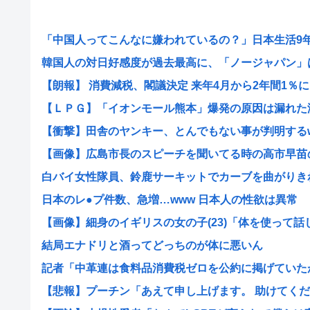
「中国人ってこんなに嫌われているの？」日本生活9年目
韓国人の対日好感度が過去最高に、「ノージャパン」は終
【朗報】 消費減税、閣議決定 来年4月から2年間1％に
【ＬＰＧ】「イオンモール熊本」爆発の原因は漏れた液化
【衝撃】田舎のヤンキー、とんでもない事が判明するwww
【画像】広島市長のスピーチを聞いてる時の高市早苗の顔
白バイ女性隊員、鈴鹿サーキットでカーブを曲がりきれず
日本のレ●プ件数、急増…www 日本人の性欲は異常
【画像】細身のイギリスの女の子(23)「体を使って話しま
結局エナドリと酒ってどっちのが体に悪いん
記者「中革連は食料品消費税ゼロを公約に掲げていたが？
【悲報】プーチン「あえて申し上げます。 助けてくださ