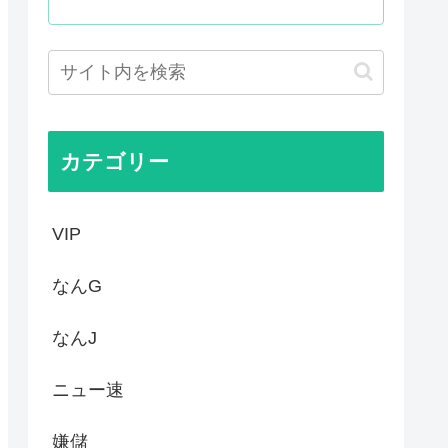
はあんなに敬遠四球が多かった...
てお前らが知ってることwww
作者なんでこんなに嫌われてる...
カテゴリー
VIP
なんG
なんJ
ニュー速
嫌儲