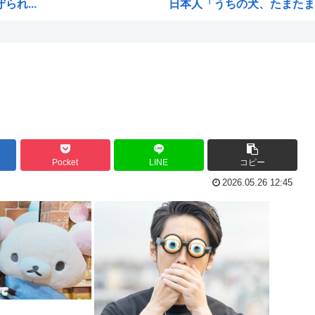
れ...
日本人「うちの犬、たまたまつ
【画像】広島市長のスピーチを
【雑誌】かつて650万部を誇
ご満悦
かのかりとかいう誰が見てる
ぎる
原爆投下81年
海外「全部日本の真似だったの
海外「まるでトランプ」FIF
Pocket
LINE
コピー
響を...
7時間かけて描いたHな糸会
2026.05.26 12:45
され...
Win95開発者「日本でITが3
に耐...
海外「その通り！」日本人なら
...
【1966年】 母の日に9歳の
て...
日本人「うちの犬、たまたまつ
無く...
海外「まるでトランプ」FIF
海外「全部日本の真似だったの