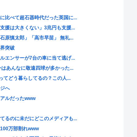
比べて超石器時代だった英国に...
援は大きくない」3兆円も支援...
原慎太郎」「高市早苗」 無礼...
界突破
エンサーが7台の車に当て逃げ...
はあんなに敬遠四球が多かった...
ってどう暮らしてるの？この人...
ジへ
アルだったwww
るのに未だにどこのメディアも...
00万部割れwww