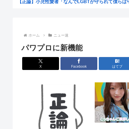
【正論】小児性愛者「なんでLGBTが守られて僕らは守ら
【超愕】皮膚科の薬すごすぎワロタwww
地震らしい
【画像】松本人志さん、大勢の若いファンに囲まれて
ホーム
ニュー速
【画像】田舎のオフィスレディのTikTok、えっちす
パワプロに新機能
韓国人「日本で新発売Galaxy Z Foldが売り切れ...
【画像】辻希空ちゃん、顔だけで普通に使える
X
Facebook
はてブ
地球に落下する人工衛星のアルミニウムが大気に及ぼす影
【朗報】みいちゃんと山田さん、大物漫画家たちから絶賛
【画像】ワイがBBA先輩から送られてきたライン、見る
【予算100万】 市長「特定外来生物クビアカは気持ち悪い
日本の伝統文化『花火大会』、この5年で4分の1が消滅し
職場の貸本の習慣が、本を大事にしないおばさんのせいで
グラボ、国内価格4割値上げかwww