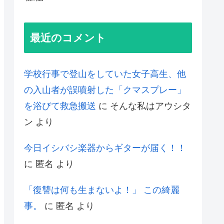
最近のコメント
学校行事で登山をしていた女子高生、他
の入山者が誤噴射した「クマスプレー」
を浴びて救急搬送
に
そんな私はアウシタ
ン
より
今日イシバシ楽器からギターが届く！！
に
匿名
より
「復讐は何も生まないよ！」 この綺麗
事。
に
匿名
より