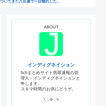
いてきた八百屋で一目惚れした...
聞いてる時の高市早苗の顔ww...
った「週刊少年ジャンプ」、発...
のか謎の漫画www
ABOUT
か…」 日本の普通のテレビ番...
AがW杯開催都市と結んだ約束...
がこちら
Kと呼ばれるのは企業が根...
インディグネイション
どこでも発展させると語る世界...
5chまとめサイト翡翠速報の管
理人・インディグネイションと
息子が帰らなかった——容疑...
申します。
いてきた八百屋で一目惚れした...
スキマ時間のお供にどうぞ。
AがW杯開催都市と結んだ約束...
か…」 日本の普通のテレビ番...