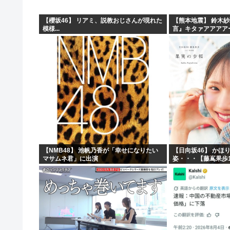
【櫻坂46】 リアミ、説教おじさんが現れた
【熊本地震】 鈴木
模様...
言』キタァアアアア
【NMB48】 池帆乃香が「幸せになりたい
【日向坂46】 かほ
マサムネ君」に出演
姿・・・【藤嶌果歩1