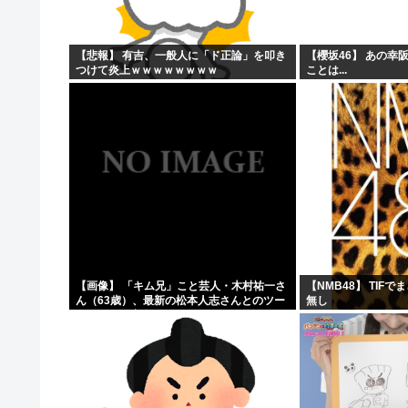
原爆投下81年
「おっちゃん女の子になってスクール水着を着たいねん」
【悲報】 有吉、一般人に「ド正論」を叩き
【櫻坂46】 あの幸
つけて炎上ｗｗｗｗｗｗｗｗ
ことは...
警察官が60歳のおじいちゃんを射◯する動画が流出しや
ワイ、キンタマが腫れ上がって入院するも切開排膿で無事
【画像】 「キム兄」こと芸人・木村祐一さ
【NMB48】 TIF
ん（63歳）、最新の松本人志さんとのツー
無し
ショットが完全に別人だとネット騒然！
「マジで誰かわからん」...