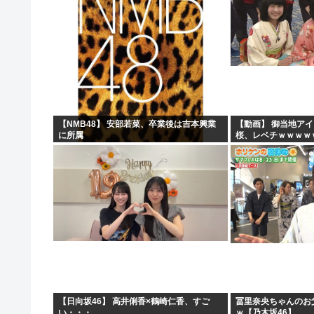
【NMB48】 安部若菜、卒業後は吉本興業
【動画】 御当地ア
に所属
桜、レベチｗｗｗｗ
ｗｗｗｗ
【日向坂46】 高井俐香×鶴崎仁香、すご
冨里奈央ちゃんのお
い・・・
ｗ【乃木坂46】