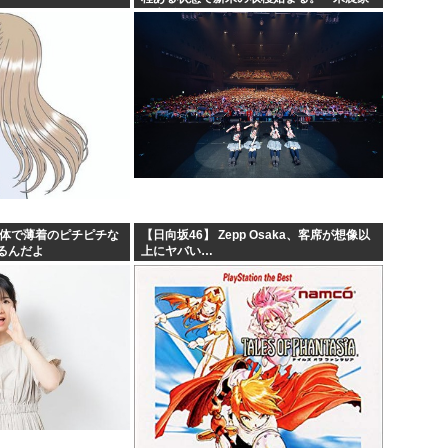
が生活できない」
身体で薄着のピチピチな
【日向坂46】 Zepp Osaka、客席が想像以
るんだよ
上にヤバい…