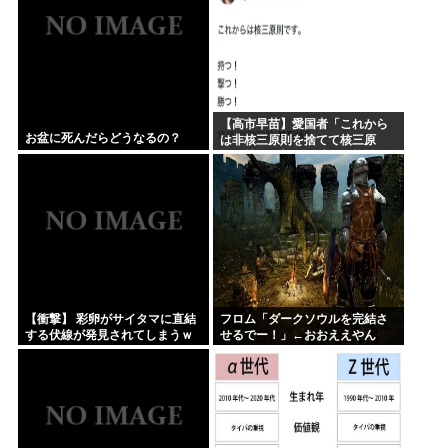
【高市早苗】愛国者「これから
お盆に死んだらどうなるの？
は非核三原則を捨てて核三原
則。持つ！撃つ！勝つ！核戦争
には慣れている、試してみる
か？」
【衝撃】 彩卵がサイタマに直結
フロム「ダークソウルを完結さ
する伏線が発見されてしまうｗ
せるでー！」←おおええやん
ｗｗ