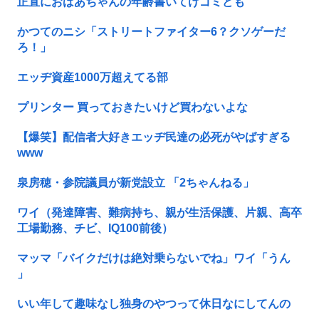
正直におばあちゃんの年齢書いてけゴミども
かつてのニシ「ストリートファイター6？クソゲーだ
ろ！」
エッヂ資産1000万超えてる部
プリンター 買っておきたいけど買わないよな
【爆笑】配信者大好きエッヂ民達の必死がやばすぎる
www
泉房穂・参院議員が新党設立 「2ちゃんねる」
ワイ（発達障害、難病持ち、親が生活保護、片親、高卒
工場勤務、チビ、IQ100前後）
マッマ「バイクだけは絶対乗らないでね」ワイ「うん
」
いい年して趣味なし独身のやつって休日なにしてんの