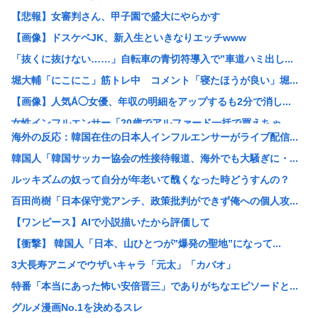
【悲報】女審判さん、甲子園で盛大にやらかす
【画像】ドスケベJK、新入生といきなりエッチwww
「抜くに抜けない……」自転車の青切符導入で”車道ハミ出し...
堀大輔「にこにこ」筋トレ中 コメント「寝たほうが良い」堀...
【画像】人気Å◯女優、年収の明細をアップするも2分で消し...
女性インフルエンサー「20歳でアルファード一括で買えちゃ...
海外の反応：韓国在住の日本人インフルエンサーがライブ配信...
瀬戸環奈がスタイルよすぎて一般男性が隣に並ぶとチンチクリ...
韓国人「韓国サッカー協会の性接待報道、海外でも大騒ぎに・...
【画像】つるの剛士「キムタクを模写した」ﾊﾟｼｬｯwww
ルッキズムの奴って自分が年老いて醜くなった時どうすんの？
【衝撃】ケニアのスイカ、あまりにも薄過ぎるwww
百田尚樹「日本保守党アンチ、政策批判ができず俺への個人攻...
【黒豆】なんだよこの漫画ｗｗｗ【注意】
【ワンピース】AIで小説描いたから評価して
レッサーパンダさん かわいい
【衝撃】 韓国人「日本、山ひとつが”爆発の聖地”になって...
【衝撃】日本人の飼い犬さん、アメリカの上院議員に似すぎた...
3大長寿アニメでウザいキャラ「元太」「カバオ」
【画像】ワイが今まで信じてきた常識www
特番「本当にあった怖い安倍晋三」でありがちなエピソードと...
【悲報】愛知県民、夏恒例の儀式で2人死亡www
グルメ漫画No.1を決めるスレ
【謎】高市早苗の「高市」と「早苗」の出処が不明だと戦慄が...