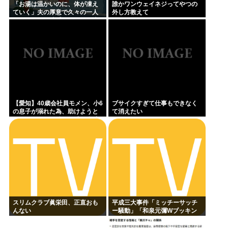
「お湯は温かいのに、体が凍え
誰かワンウェイネジってやつの
ていく」夫の厚意で久々の一人
外し方教えて
風呂、ハッカ油系オイルを原液
投入した母親の30分…
【愛知】40歳会社員モメン、小6
ブサイクすぎて仕事もできなく
の息子が溺れた為、助けようと
て消えたい
して溺れる なお息子は妻が救出
スリムクラブ眞栄田、正直おも
平成三大事件「ミッチーサッチ
んない
ー騒動」「和泉元彌Wブッキン
グ事件」あとひとつは？