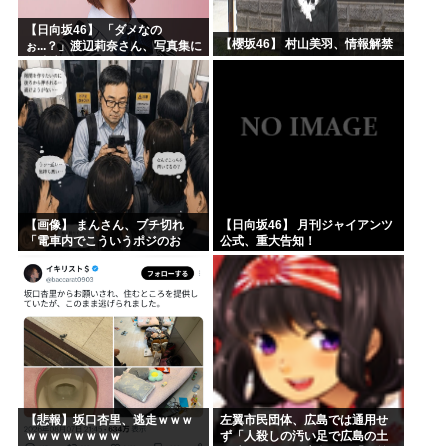
【日向坂46】 「ダメなの
【櫻坂46】 村山美羽、情報解禁
ぉ...？」渡辺莉奈さん、写真集に
興味津々
【画像】 まんさん、ブチ切れ
【日向坂46】 月刊ジャイアンツ
「電車内でこういうポジのお
公式、重大告知！
じ、ガチでイラネ」→
【悲報】坂口杏里、逃走ｗｗｗ
左翼市民団体、広島では通用せ
ｗｗｗｗｗｗｗｗ
ず「人殺しの汚い足で広島の土