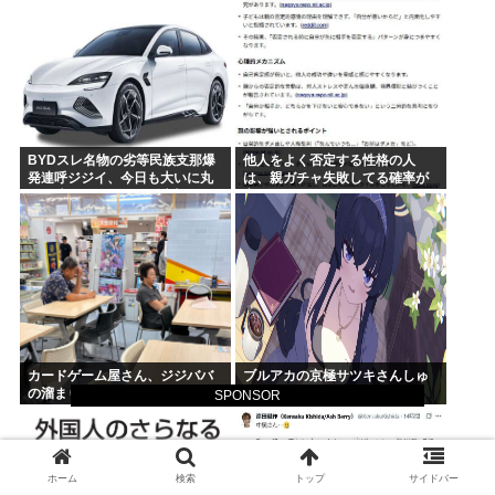
BYDスレ名物の劣等民族支那爆
他人をよく否定する性格の人
発連呼ジジイ、今日も大いに丸
は、親ガチャ失敗してる確率が
一日吠える！160レス以上
高いんだって
カードゲーム屋さん、ジジババ
ブルアカの京極サツキさんしゅ
の溜まり場になって終わるwww
きしゅき…、っ
SPONSOR
ホーム
検索
トップ
サイドバー