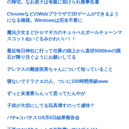
の帰宅。なお息子は母親に助けられ無事生還
ChromeなどのWebブラウザで3Dゲームができるよう
になる模様。Windowsは完全不要に
魔法少女まどか☆マギカのキュゥべえボールチェーンマ
スコットぬいぐるみかわいい！！
最近毎日神社に行って任豚の頭上から直径5000kmの隕
石が降り注ぐようにお願いしてる
デレマスの難波笑美ちゃんについて知っていること
寝ないでドラクエの人、ついに100時間突破www
ずっと友達要らんって思ってたんやが
子供が大切にしてる玩具壊すのって虐待？
パチ●コパチスロ8月8日結果報告会