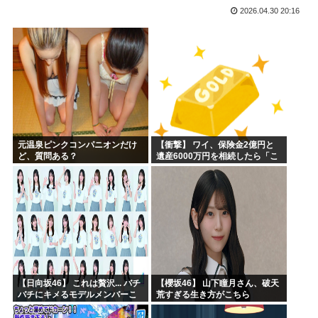
2026.04.30 20:16
【画像】キオクシア声優・羊宮妃那ちゃん今日も信用できるw...
デスノートの魅上照がめっちゃ好きなんだが
韓国人「最近の日本アニメ業界の勢力図を変えたと言われる作...
靖国神社、自衛官以外の軍服を禁止「コスプレは英霊を侮辱」
エ口漫画描いたんだけどpixivで誰も見ない
AI扱いされた絵師、筆を折る
元温泉ピンクコンパニオンだけ
【衝撃】 ワイ、保険金2億円と
ど、質問ある？
遺産6000万円を相続したら「こ
う」なった・・・
【日向坂46】 これは贅沢... バチ
【櫻坂46】 山下瞳月さん、破天
バチにキメるモデルメンバーこ
荒すぎる生き方がこちら
ちら