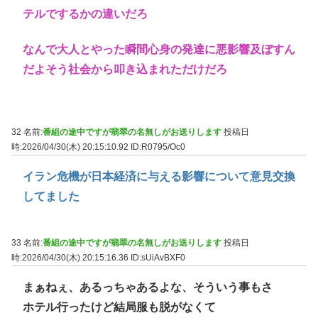
テルでするかの違いだろ
なんで大人とやった瞬間心身の発達に悪影響及ぼすん
だよそう社会から叩き込まれただけだろ
32 名前:
番組の途中ですが翡翠の名無しがお送りします
投稿日
時:2026/04/30(木) 20:15:10.92
ID:R0795/Oc0
イラン危機が日本経済に与える影響について意見交換
してました
33 名前:
番組の途中ですが翡翠の名無しがお送りします
投稿日
時:2026/04/30(木) 20:15:16.36
ID:sUiAvBXF0
まぁねぇ、あるっちゃあるよな、そういう事もさ
ホテル行ったけど結局服も脱がなくて