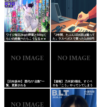
ワイジ毎日2kgの野菜と500gく
「2年間、たぶん1日4回は握って
らいの肉食べたらこうなるｗｗ
た」ラスベガスで買った3,000円
ｗ
のキーホルダーを調べたら
【日向坂46】 歴代の“点数”一
【速報】 乃木坂5期生、すぐベ
覧、更新される
ロを「こう」やってシてしまう
ｗｗｗｗｗｗ