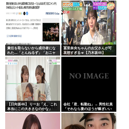
を踏むな！」→広島県民「お前
らの方が汚いんじゃ！」「ワシ
らが広島県民じゃ」
責任を取らないから成功者にな
冨里奈央ちゃんのお父さんが可
れた…「とんねるず」「おニャ
哀想すぎるｗ【乃木坂46】
ン子」「AKB」とヒットを出し
続けた秋元康の哲学！！！
【日向坂46】 りーお「え、これ
会社「君、転勤ね」→ 男性社員
本当にこの大きさなのかな」
「それなら妻のほうが稼ぎいい
【藤嶌果歩 1st写真集】
んで辞めます」⇒ 結果・・・