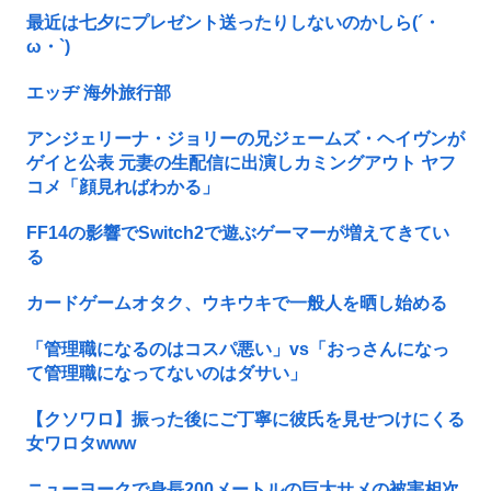
最近は七夕にプレゼント送ったりしないのかしら(´・
ω・`)
エッヂ 海外旅行部
アンジェリーナ・ジョリーの兄ジェームズ・ヘイヴンが
ゲイと公表 元妻の生配信に出演しカミングアウト ヤフ
コメ「顔見ればわかる」
FF14の影響でSwitch2で遊ぶゲーマーが増えてきてい
る
カードゲームオタク、ウキウキで一般人を晒し始める
「管理職になるのはコスパ悪い」vs「おっさんになっ
て管理職になってないのはダサい」
【クソワロ】振った後にご丁寧に彼氏を見せつけにくる
女ワロタwww
ニューヨークで身長200メートルの巨大サメの被害相次