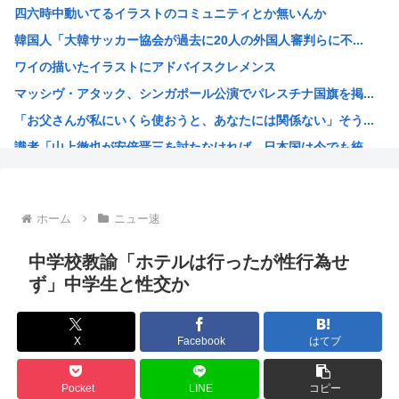
四六時中動いてるイラストのコミュニティとか無いんか
【悲報】ガールズバンドのボーカル、客席ダイブでお胸を揉ま...
韓国人「大韓サッカー協会が過去に20人の外国人審判らに不...
【画像】美人JD「すき家のローストビーフ丼1人で食べてき...
ワイの描いたイラストにアドバイスクレメンス
【悲報】デカイファミチキだと思って買ったら小さかったから...
マッシヴ・アタック、シンガポール公演でパレスチナ国旗を掲...
【悲報】とんでもないヤバい台風さん、お盆を直撃www
「お父さんが私にいくら使おうと、あなたには関係ない」そう...
【韓国株】 7月のKOSPI 28.9％下落…通貨危機を...
識者「山上徹也が安倍晋三を討たなければ、日本国は今でも統...
ファン付き作業着使用男性熱中症で死亡 スポーツドリンクや...
オトンがこれ見てガンダムって言うんやが
灼眼のシャナというラノベwww
ホーム
ニュー速
プーチン「あえて申し上げます。助けてください。」
このガンプラなにかわかる？
中学校教諭「ホテルは行ったが性行為せ
エッヂ声優大好き部
ず」中学生と性交か
ラジコンのキングタイガーでスズメバチの巣に突撃「ハチから...
イチローがマリナーズ主催のHRダービーで見せた活躍にML...
X
Facebook
はてブ
高市早苗、また怪しい経歴が出てくるwww
子供にはロボットアニメ以外禁止にするわ
Pocket
LINE
コピー