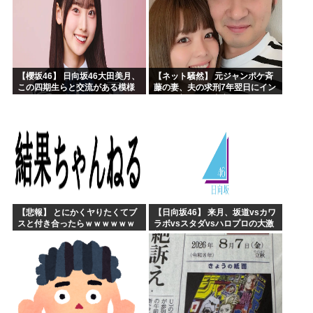
【櫻坂46】 日向坂46大田美月、
【ネット騒然】 元ジャンポケ斉
この四期生らと交流がある模様
藤の妻、夫の求刑7年翌日にイン
スタ更新！その内容がガチでヤ
バすぎる…
【悲報】 とにかくヤりたくてブ
【日向坂46】 来月、坂道vsカワ
スと付き合ったらｗｗｗｗｗｗ
ラボvsスタダvsハロプロの大激
ｗｗｗｗｗｗｗｗｗ
戦