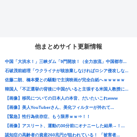
他まとめサイト更新情報
中国「大洪水！」三峡ダム「9門開放！（全力放流」中国都市...
石破茂前総理「ウクライナが核放棄しなければロシア侵攻しな...
佐藤二朗、橋本愛との騒動で主演映画が完全白紙へｗｗｗｗｗ
韓国人「不正選挙の背後に中国がいると主張する米国人教授に...
【画像】移民についての日本人の本音、だいたいこれwww
【画像】美人YouTuberさん、美化フィルターが外れて...
【緊急】性行為依存症、もう限界ｗｗ⇒！！
【画像】アスリート、運動の30分前にオナニーした結果→！...
認知症の高齢者の資産260兆円が狙われている！ 「被害者...