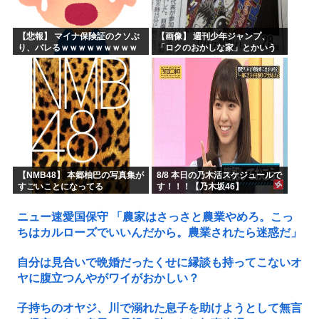
【悲報】 マイナ保険証のクソぶ
【画像】 週刊少年ジャンプ、
り、バレるｗｗｗｗｗｗｗｗｗ
「ロクのおかしな家」とかいう
微妙な漫画を巻頭カラーにした
せいで100万部切る
【NMB48】 本郷柚巴の写真集が
8/8 本日の乃木活スケジュールで
すごいことになってる
す！！！【乃木坂46】
ニュー速愛国保守 「農家はさっさと農業やめろ。こっ
ちはカルローズでいいんだから。農業されたら迷惑だ」
自分は見合いで晩婚だったくせに縁談も持ってこないオ
ヤに腹立つんやがワイがおかしい？
子持ちのオヤジ、川で溺れた息子を助けようとして無言