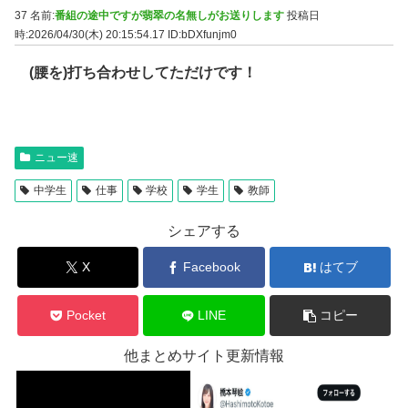
37 名前:
番組の途中ですが翡翠の名無しがお送りします
投稿日
時:2026/04/30(木) 20:15:54.17
ID:bDXfunjm0
(腰を)打ち合わせしてただけです！
ニュー速
中学生
仕事
学校
学生
教師
シェアする
X
Facebook
はてブ
Pocket
LINE
コピー
他まとめサイト更新情報