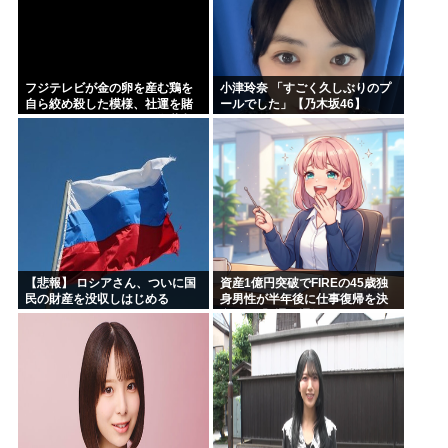
フジテレビが金の卵を産む鶏を
小津玲奈 「すごく久しぶりのプ
自ら絞め殺した模様、社運を賭
ールでした」【乃木坂46】
けたドル箱コンテンツが御蔵入
りになってしまい……
【悲報】 ロシアさん、ついに国
資産1億円突破でFIREの45歳独
民の財産を没収しはじめる
身男性が半年後に仕事復帰を決
意した「1通の通知」