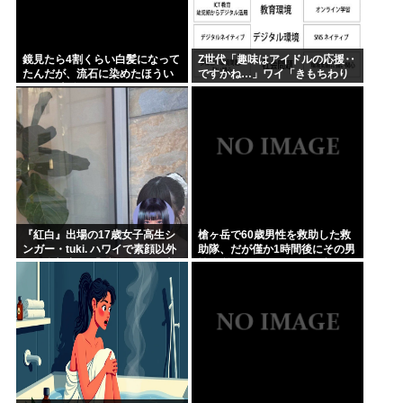
鏡見たら4割くらい白髪になって
Z世代「趣味はアイドルの応援‥
たんだが、流石に染めたほうい
ですかね…」ワイ「きもちわり
いの ？半分おじいちゃんでドン
ーwww」
引きしたわ
『紅白』出場の17歳女子高生シ
槍ヶ岳で60歳男性を救助した救
ンガー・tuki. ハワイで素顔以外
助隊、だが僅か1時間後にその男
ほぼ全部出し 「隠しきれない美
性が所属していたPTから連絡が
貌」とSNSざわつく
あって……