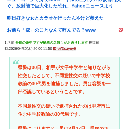
ぐ、放射能で巨大化した恐れ、Yahooニュースより
昨日好きな女とカラオケ行ったんやけど萎えた
お前ら「嫁」のことなんて呼んでる？www
1 名前:
番組の途中ですが翡翠の名無しがお送りします
投稿日
時:2026/04/30(木) 20:00:11.50
ID:oY3sayoy0
県警は30日、相手が女子中学生と知りながら
性交したとして、不同意性交の疑いで中学校
教諭の30代男を逮捕しました。男は容疑を一
部否認しているということです。
不同意性交の疑いで逮捕されたのは甲府市に
住む中学校教諭の30代男です。
県警によりますと、男は3月27日、県内のホ