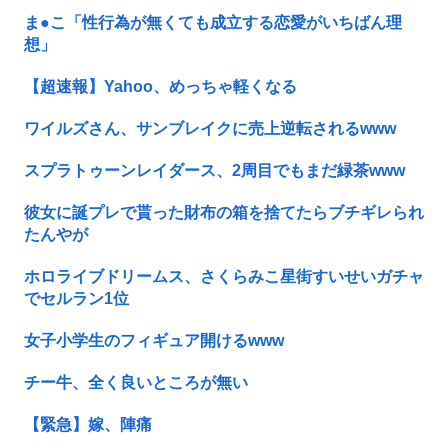
ま●こ「性行為が無くても成立する恋愛がいちばん理
想」
【超速報】Yahoo、めっちゃ軽くなる
ワイルズさん、サンブレイクに売上逆転されるwww
スプラトゥーンレイダース、2周目でもまだ緑茶www
彼女に誕プレで貰った財布の箱を捨てたらブチギレられ
たんやが
ホロライブドリームス、さくらみこ星街すいせいガチャ
でセルラン1位
女子小学生のフィギュア開けるwww
チー牛、全く良いところが無い
【緊急】嫁、陣痛