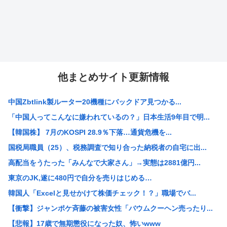
他まとめサイト更新情報
中国Zbtlink製ルーター20機種にバックドア見つかる...
「中国人ってこんなに嫌われているの？」日本生活9年目で明...
【韓国株】 7月のKOSPI 28.9％下落…通貨危機を...
国税局職員（25）、税務調査で知り合った納税者の自宅に出...
高配当をうたった「みんなで大家さん」→実態は2881億円...
東京のJK,遂に480円で自分を売りはじめる…
韓国人「Excelと見せかけて株価チェック！？」職場でバ...
【衝撃】ジャンポケ斉藤の被害女性「バウムクーヘン売ったり...
【悲報】17歳で無期懲役になった奴、怖いwww