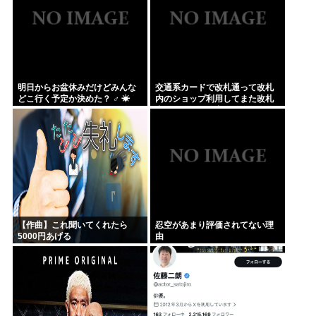
明日からお盆休みだけどみんな
交通系カードで改札通って改札
どこ行く予定か決めた？ ‍♂ ☀
内のショップ利用してまた改札
出ようとしたら出られなくてワ
ロタ
【作曲】これ聞いてくれたら
忍空があまり評価されてない理
5000円あげる
由