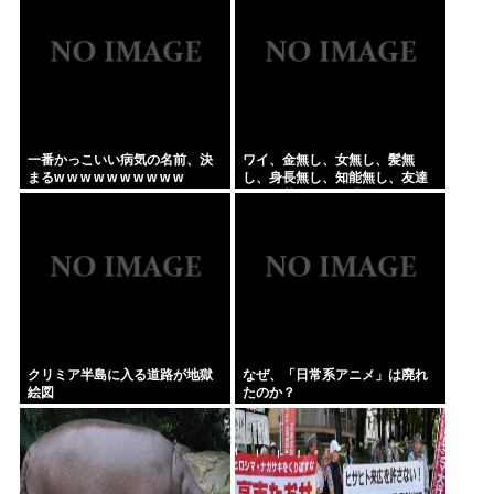
一番かっこいい病気の名前、決
ワイ、金無し、女無し、髪無
まるw w w w w w w w w w
し、身長無し、知能無し、友達
無し、若さ無し、職歴無し、や
る気無し
クリミア半島に入る道路が地獄
なぜ、「日常系アニメ」は廃れ
絵図
たのか？