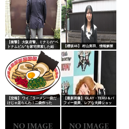
【衝撃】 大阪府警、ミナミの“ベ
【櫻坂46】 村山美羽、情報解禁
トナムビル”を家宅捜索した結
果・・・・・・
【悲報】 ワイ「ラーメン一袋だ
【最新画像】 GLAY・TERU＆パ
けじゃ足らんわ！二袋作った
フィー亜美、レアな夫婦ショッ
ろ！」→結果ｗｗｗ
トを公開してしまう！