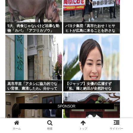
5大、肉食じゃないけど凶暴な動
パヨク集団「高市たおせ！ヒサ
物「カバ」「アフリカゾウ」
ヒトが広島に来ることを許さな
「バッファロー」「コーカサス
い！天皇制打倒！」
オオカブト」
高市早苗「アタシに協力的でな
【ジャップ】女優の広瀬すず
い官僚、粛清したわ。分かって
「私、麺と納豆が全然許せな
るわね？」他の官僚「(ブルブ
い。私、麺と納豆が全然許せな
ル)」
い 」
SPONSOR
ホーム
検索
トップ
サイドバー