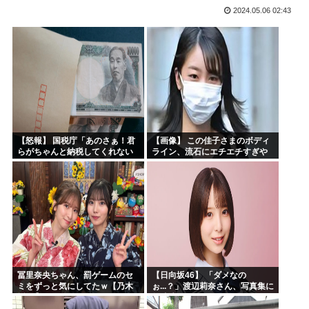
2024.05.06 02:43
お前らお盆の準備をしたか？国父安倍晋三が天国から帰ってく...
韓国人「悲報：FIFA会長にさえ2002年W杯で韓国が審...
韓国人「日本のサッカー協会も性接待やってるんじゃないです...
小泉進次郎「北朝鮮に厳重に抗議し、強く非難した」
今期アニメ、無職さよララ乙女怪獣ヤニねこ鉄ジャン天幕きみ...
日本さん食料自給率が過去最低に 25年度37% 主要先進...
【怒報】 国税庁「あのさぁ！君
【画像】 この佳子さまのボディ
らがちゃんと納税してくれない
ライン、流石にエチエチすぎや
とこうなっちゃうけどどうす
ろ！
る？！」←これw w w w w w w w
冨里奈央ちゃん、罰ゲームのセ
【日向坂46】 「ダメなの
ミをずっと気にしてたｗ【乃木
ぉ...？」渡辺莉奈さん、写真集に
坂46】
興味津々