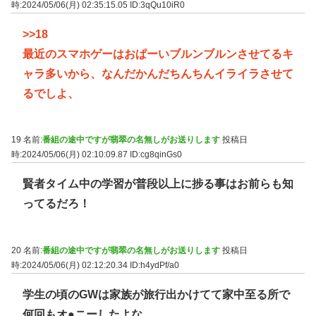
時:2024/05/06(月) 02:35:15.05
ID:3qQu10iR0
>>18
最近のスマホゲーはおぱーいブルンブルンさせてるキ
ャラ多いから、なんだかんだちんちんイライラさせて
るでしよ、
19 名前:
番組の途中ですが翡翠の名無しがお送りします
投稿日
時:2024/05/06(月) 02:10:09.87
ID:cg8qinGs0
賢者タイム中の学習が普段以上に捗る事はお前らも知
ってるだろ！
20 名前:
番組の途中ですが翡翠の名無しがお送りします
投稿日
時:2024/05/06(月) 02:12:20.34
ID:h4ydPf/a0
学生の頃のGWは家族が旅行出かけてて家中至る所で
何回もオ●ニーしたよな