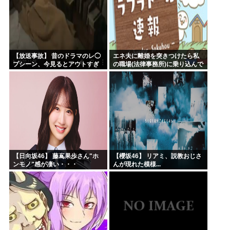
【放送事故】 昔のドラマのレ◯
エネ夫に離婚を突きつけたら私
プシーン、今見るとアウトすぎ
の職場(法律事務所)に乗り込んで
る・・・
きた 堂々と「離婚の法律相談で
す。母の薦めでこちらに参りま
した」と言っているが、...
【日向坂46】 藤嶌果歩さん"ホ
【櫻坂46】 リアミ、説教おじさ
ンモノ"感が凄い・・・
んが現れた模様...