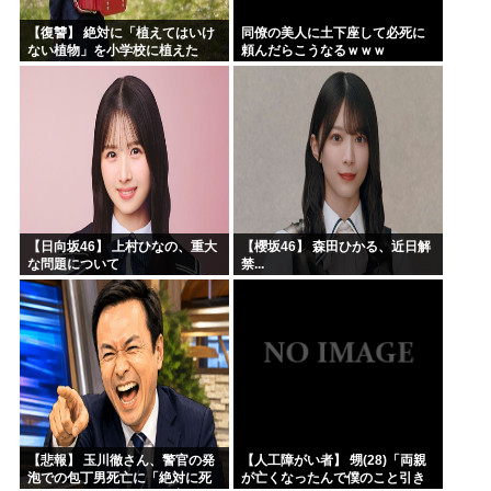
【復讐】 絶対に「植えてはいけ
同僚の美人に土下座して必死に
ない植物」を小学校に植えた
頼んだらこうなるｗｗｗ
→20年経って見に行くと…
「！？」衝撃の光景が・・・
【日向坂46】 上村ひなの、重大
【櫻坂46】 森田ひかる、近日解
な問題について
禁...
【悲報】 玉川徹さん、警官の発
【人工障がい者】 甥(28)「両親
泡での包丁男死亡に「絶対に死
が亡くなったんで僕のこと引き