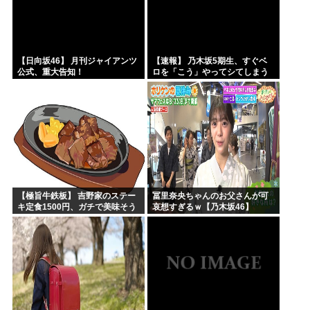
【日向坂46】 月刊ジャイアンツ
【速報】 乃木坂5期生、すぐベ
公式、重大告知！
ロを「こう」やってシてしまう
ｗｗｗｗｗｗ
【極旨牛鉄板】 吉野家のステー
冨里奈央ちゃんのお父さんが可
キ定食1500円、ガチで美味そう
哀想すぎるｗ【乃木坂46】
ｗｗｗ