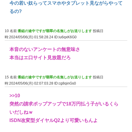
今の若い奴らってスマホやタブレット見ながらやって
るの?
10 名前:
番組の途中ですが翡翠の名無しがお送りします
投稿日
時:2024/05/06(月) 01:58:28.24
ID:iu6qxK6G0
本音のないアンケートの無意味さ
本当はエ口サイト見放題だろ
15 名前:
番組の途中ですが翡翠の名無しがお送りします
投稿日
時:2024/05/06(月) 02:07:03.28
ID:cg8qinGs0
>>10
突然の請求ポップアップで18万円払う子がいるくら
いだしねｗ
ISDN改変型ダイヤルQ2より可愛いもんよ