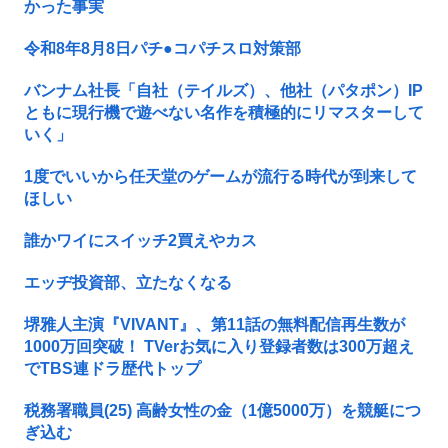
かった事実
令和8年8月8日パチ●コパチスロ対策部
バンナム社長「自社（テイルズ）、他社（パタポン）IP
ともに現行機で遊べない名作を積極的にリマスターして
いく」
1度でいいから任天堂のゲームが流行る時代が到来して
ほしい
誰かワイにスイッチ2買えやカス
エッヂ投資部、立たなくなる
堺雅人主演『VIVANT』、第11話の無料配信再生数が
1000万回突破！ TVerお気に入り登録者数は300万超え
でTBS連ドラ歴代トップ
税務署職員(25) 高齢女性の金（1億5000万）を競艇につ
ぎ込む