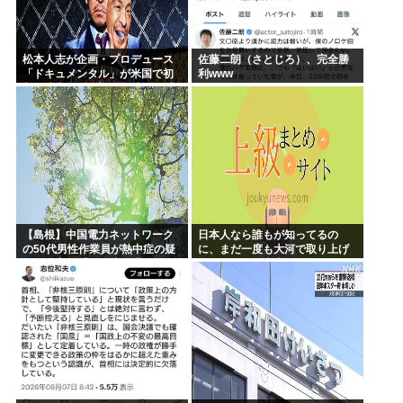
松本人志が企画・プロデュース
佐藤二朗（さとじろ）、完全勝
「ドキュメンタル」が米国で初
利www
制作決定 シンプルな設定に国境
超えた支持
【島根】中国電力ネットワーク
日本人なら誰もが知ってるの
の50代男性作業員が熱中症の疑
に、まだ一度も大河で取り上げ
いで死亡 鉄塔の保守作業後に倒
られてない歴史上の人物
れる 邑南町