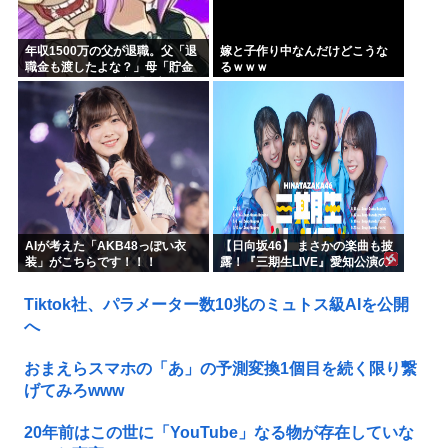
年収1500万の父が退職。父「退
嫁と子作り中なんだけどこうな
職金も渡したよな？」母「貯金
るｗｗｗ
なんてないよー」父「全部なく
なったの！？」→予想外の返事
に家族騒然となり…
AIが考えた「AKB48っぽい衣
【日向坂46】 まさかの楽曲も披
装」がこちらです！！！
露！『三期生LIVE』愛知公演の
レポがこちら
Tiktok社、パラメーター数10兆のミュトス級AIを公開
へ
おまえらスマホの「あ」の予測変換1個目を続く限り繋
げてみろwww
20年前はこの世に「YouTube」なる物が存在していな