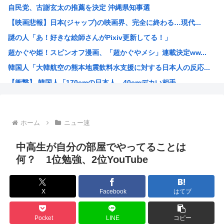
自民党、古謝玄太の推薦を決定 沖縄県知事選
【画像】能年玲奈さん、穴あきスカート姿が強すぎてネット騒...
【映画悲報】日本(ジャップ)の映画界、完全に終わる…現代...
坊さんを今すぐ皆殺しにするべき理由が詰まった画像がこちら
謎の人「あ！好きな絵師さんがPixiv更新してる！」
福島県に住む普通の人「助けて、家を赤くしただけで村の人間...
超かぐや姫！スピンオフ漫画、「超かぐやメシ」連載決定ww...
台風15号「チャンホン」東日本の盆休み潰す
韓国人「大韓航空の熊本地震飲料水支援に対する日本人の反応...
【速報】北海道江別大学生殺人事件、主犯格の川口被告(19...
【衝撃】 韓国人「170cmの日本人、40cmデカい相手...
【悲報】内田りこ「社会に戻りたいです」←これ！
お前らってなんでみぃ山ってなんでアニメ化の前と後で意見が...
ワンピースの「世界に5種しかない飛行能力」発言の謎が遂に...
ホーム
ニュー速
米農家「60kg作って1万8000円…コストは2万以上…...
井口裕香さん、「ケツ鍛えるより演技力鍛えろよ」とアニメフ...
中高生が自分の部屋でやってることは
氷河期世代『ルッキズムが一番酷かったのは00年代、こうい...
何？ 1位勉強、2位YouTube
海外「日本なんて行くんじゃなかった…」 日本を知ってしま...
ちいかわ映画見てきたんやがバッドエンドすぎん？
X
Facebook
はてブ
熊本県民「俺たち逆らわねえだぁ！自民党様に従いますだぁ！...
お絵描きAIくん、読む本が決まらない、可愛い女の子も作れ...
Pocket
LINE
コピー