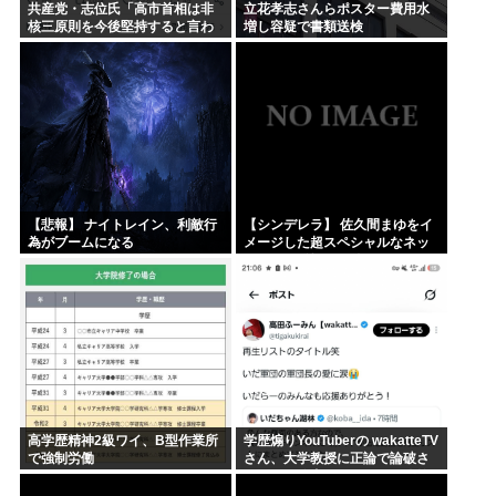
共産党・志位氏「高市首相は非
立花孝志さんらポスター費用水
核三原則を今後堅持すると言わ
増し容疑で書類送検
ない！」
【悲報】 ナイトレイン、利敵行
【シンデレラ】 佐久間まゆをイ
為がブームになる
メージした超スペシャルなネッ
クレスが登場する件について
高学歴精神2級ワイ、B型作業所
学歴煽りYouTuberの wakatteTV
で強制労働
さん、大学教授に正論で論破さ
れたので信者ファンネルに冷笑
させるしかなす術がなくなる