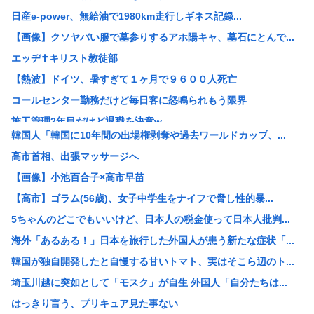
日産e-power、無給油で1980km走行しギネス記録...
【画像】クソヤバい服で墓参りするアホ陽キャ、墓石にとんで...
エッヂ✝️キリスト教徒部
【熱波】ドイツ、暑すぎて１ヶ月で９６００人死亡
コールセンター勤務だけど毎日客に怒鳴られもう限界
施工管理2年目だけど退職を決意w
韓国人「韓国に10年間の出場権剥奪や過去ワールドカップ、...
女「43億円注文して………キャンセルっと！」←こいつの目...
高市首相、出張マッサージへ
米農家「60kg作って1万8000円…コストは2万以上…...
【画像】小池百合子×高市早苗
3大もらって困るもの「釣った魚」「プリザーブドフラワー」
【高市】ゴラム(56歳)、女子中学生をナイフで脅し性的暴...
【画像】 松屋、食器の仕分けまでセルフに
5ちゃんのどこでもいいけど、日本人の税金使って日本人批判...
GACKTや小沢仁志の「セリフが聞き取れない」 日本語作...
海外「あるある！」日本を旅行した外国人が患う新たな症状「...
【参政党】神谷代表、食料品の消費減税「天下の愚策だ」と批...
韓国が独自開発したと自慢する甘いトマト、実はそこら辺のト...
【速報】NHK職員が番組出演者から性被害
埼玉川越に突如として「モスク」が自生 外国人「自分たちは...
ホリエモン「面接でさ、納豆パックの薄いフィルムって何のた...
はっきり言う、プリキュア見た事ない
【衝撃】れいわ新選組、「いのちの党」に党名変更 天畠大輔...