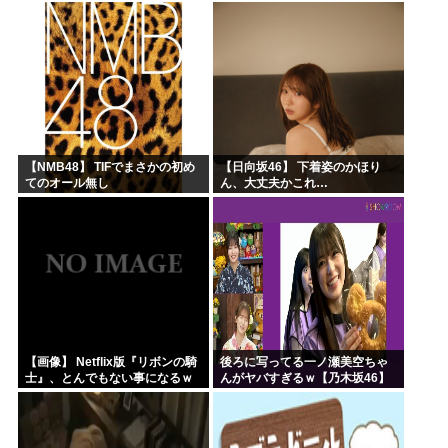
刑にならない罪なのに警察が死
取ってほしいんですけど！」な
刑にした！」 → 元警官のマジレ
んでいい年したヒキニートを引
スがコチラ → ………
き取らなきゃいけないんだ...
【NMB48】 TIFでまさかの初め
【日向坂46】 下着姿のかほり
てのオール無し
ん、大丈夫かこれ…
【画像】 Netflix版『リボンの騎
後ろに写ってる一ノ瀬美空ちゃ
士』、とんでもない事になるｗ
んがヤバすぎるｗ【乃木坂46】
ｗｗｗｗ