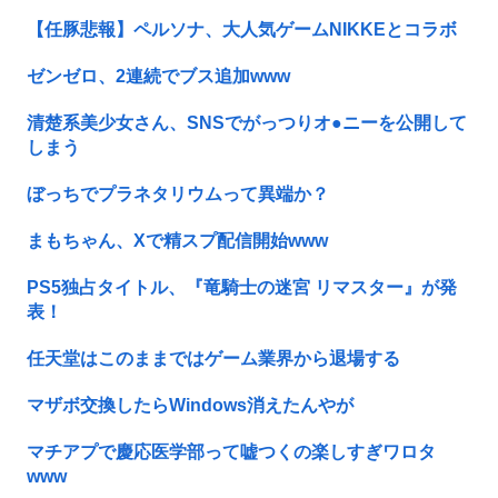
【任豚悲報】ペルソナ、大人気ゲームNIKKEとコラボ
ゼンゼロ、2連続でブス追加www
清楚系美少女さん、SNSでがっつりオ●ニーを公開して
しまう
ぼっちでプラネタリウムって異端か？
まもちゃん、Xで精スプ配信開始www
PS5独占タイトル、『竜騎士の迷宮 リマスター』が発
表！
任天堂はこのままではゲーム業界から退場する
マザボ交換したらWindows消えたんやが
マチアプで慶応医学部って嘘つくの楽しすぎワロタ
www