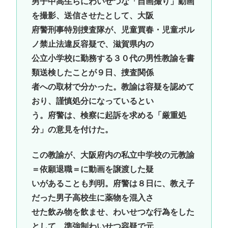
男子中高生らにわいせつな「自画撮り」動画
を撮影、送信させたとして、大阪
府警刑事特別捜査隊が、児童買春・児童ポル
ノ禁止法違反容疑で、滋賀県内の
公立小学校に勤務する３０代の男性教諭を書
類送検したことが９日、捜査関係
者への取材で分かった。教諭は容疑を認めて
おり、謹慎処分になっているとい
う。府警は、検察に起訴を求める「厳重処
分」の意見を付けた。
この教諭が、大阪府内の私立中学校の元教諭
＝依願退職＝に動画を譲渡した疑
いがあることも判明。府警は８日に、教え子
だった男子高校生に薬物を混入さ
せた飲み物を飲ませ、わいせつな行為をした
として、準強制わいせつ容疑で元