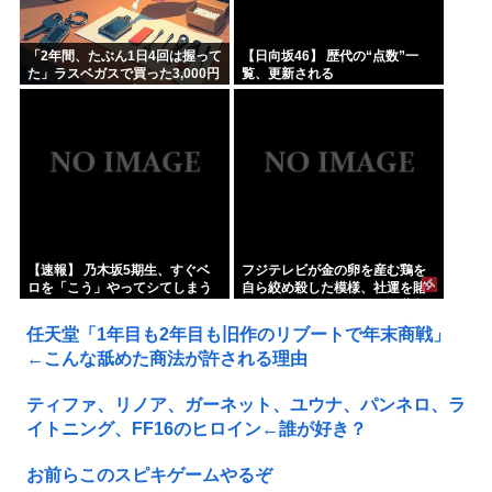
「2年間、たぶん1日4回は握って
【日向坂46】 歴代の“点数”一
た」ラスベガスで買った3,000円
覧、更新される
のキーホルダーを調べたら
【速報】 乃木坂5期生、すぐベ
フジテレビが金の卵を産む鶏を
ロを「こう」やってシてしまう
自ら絞め殺した模様、社運を賭
ｗｗｗｗｗｗ
けたドル箱コンテンツが御蔵入
りになってしまい……
任天堂「1年目も2年目も旧作のリブートで年末商戦」
←こんな舐めた商法が許される理由
ティファ、リノア、ガーネット、ユウナ、パンネロ、ラ
イトニング、FF16のヒロイン←誰が好き？
お前らこのスピキゲームやるぞ