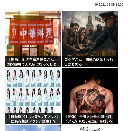
2021.09.09 13:38
高市早苗、今週は熊本行ったり広島行ったり大忙しだったので...
海外「凄すぎる！」折り紙と並ぶあの日本の偉大な発明に海外...
尾田栄一郎、ちいかわに嫉妬していたw w w w w w...
「教職員の働き方改革は大事だが」吉村知事が危機感 学力テ...
みいちゃんと山田さん、日本の警察なめすぎで炎上www
「お父さんが私にいくら使おうと、あなたには関係ない」そう...
【動画】 町の中華料理屋さん、
ロシアさん、国民の財産を没収
娘の採用で人気店になってしま
しはじめる
う
【日向坂46】 お悩み... 某メンバ
【画像】 全身入れ墨の彫り師、
ーにある新規ファンが誕生して
『とんでもない正論』を吐いて
いた
30万再生されてしまうｗｗｗｗ
ｗｗｗ