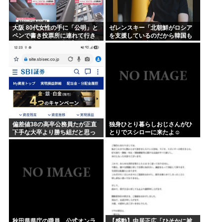
大阪 80代女性の手に「公明」と
ゼレンスキー「北朝鮮がロシア
ペンで書き投票所に連れて行き
を支援しているのだから韓国も
投票干渉 60女を送検【いさ酒
ウクライナを支援しろ」
場】
偏差値38の高卒公務員たが正直
独身ひとり暮らしおじさんがひ
下手な大卒より勝ち組だと思っ
とりでスシローに来たよ☺
てる
秋田県県庁の職員、公式オンラ
【感動】中居正広「ひそかに被