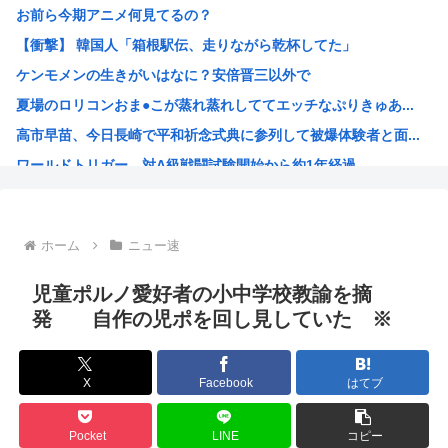
お前ら今期アニメ何見てるの？
阿波おどりで女性の体強調した無断動画拡散、憤る踊り手「悲...
【衝撃】 韓国人「箱根駅伝、走りながら乾杯してた」
【画像】JKダンス部、胸元が垂れ下がり色白の乳が見えてし...
ケンモメンの生きがいはなに？安倍晋三以外で
【セール】Amazonデバイス、Kindle、EchoS...
夏場のロリコンおま●こが蒸れ蒸れしててエッチなぷりきゅあ...
【悲報】ニチアサおじさん、甲子園のせいで放送休止になりブ...
高市早苗、今日長崎で平和祈念式典に参列して被爆体験者と面...
熊本にボランティアが続々と集まってしまう… 嗚呼…
ワールドトリガー、対A級戦闘試験開始から約1年経過
彫り師YouTuber・しげち「刺青タトゥー入れてる奴は...
名探偵プリキュア！ 反省会
韓国人「日本の某全国チェーン店の商品写真が話題になってい...
ホーム
ニュー速
バイデン前米大統領（83）死にそう 再選しなくてよかった...
「原爆はうそ」「放射線の被害はなかった」 信じる若者た...
児童ポルノ愛好者の小中学校教諭を摘
プリキュア見てる奴らきもすぎんか？さすがに
発 自作の児ポを回し見していた ※
韓国人「手術中に震度6強の地震、その時の日本の医療スタッ...
NARUTOを一巻から最後まで読んでみたけど、これ駄作じ...
X
Facebook
はてブ
ラジコンのキングタイガーでスズメバチの巣に突撃「ハチから...
【衝撃】映画鬼滅の刃の興行収入、407.5億円wwwww...
Pocket
LINE
コピー