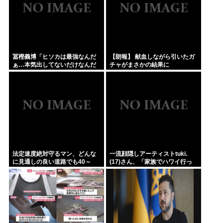
冨樫義博「ヒソカは最強なんだ
【朗報】 献血しながら引いたガ
ぁ…本気出してないだけなんだ
チャがまさかの結果に
ぁ…」 こいつのこの情熱なんな
の？
法定速度絶対守るマン、どんな
一流顔隠しアーティストtuki.
に見通しの良い道路でも40～
(17)さん、「家族でハワイ行っ
60km以上出さない
てきたw」 自己顕示欲がどんど
ん抑えられなくなる