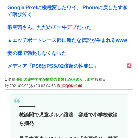
Google Pixelに機種変したワイ、iPhoneに戻したすぎ
て咽び泣く
暇空茜さん、ただのチー牛デブだった
▲エッヂボートレース部に新たな伝説が生まれるwww
妻の裸で勃起しなくなった
メディア「PS6はPS5の2倍超の性能に」
1 名前:
番組の途中ですが翡翠の名無しがお送りします
投稿日
時:2021/09/09(木) 13:02:04.63
ID:jCQOKe1d0
———-
教諭間で児童ポルノ譲渡 容疑で小学校教諭
ら摘発