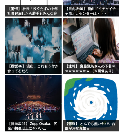
【驚愕】 社長「役立たずの中年
【日向坂46】 新曲『イチャイチ
社員解雇したら若手もみんな辞
ャ虫』←センターは・・・
めてしまった…」
【18thシングル】
【櫻坂46】 流出... これもう付き
【速報】 齋藤飛鳥さんの下着ｗ
合ってるだろ
ｗｗｗｗｗｗｗ （※画像あり）
【日向坂46】 Zepp Osaka、客
【悲報】 とんでも無いヤバい台
席が想像以上にヤバい…
風がお盆直撃ｗ