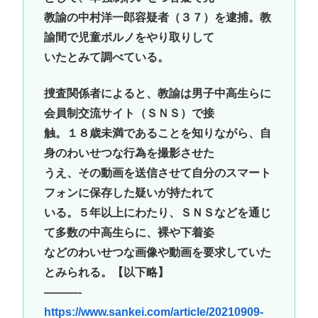
教諭の中村洋一郎容疑者（３７）を逮捕。教
諭間で児童ポルノをやり取りして
いたとみて調べている。
捜査関係者によると、教諭は男子中高生らに
会員制交流サイト（ＳＮＳ）で接
触。１８歳未満であることを知りながら、自
身のわいせつな行為を撮影させた
うえ、その動画を送信させて自分のスマート
フォンに保存した疑いが持たれて
いる。５年以上にわたり、ＳＮＳなどを通じ
て多数の中高生らに、裸や下着姿
などのわいせつな画像や動画を要求していた
とみられる。【以下略】
———-
https://www.sankei.com/article/20210909-