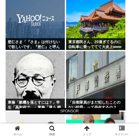
悠仁さま「『さま』は付けない
東京都民さん、20過ぎてるのに
で欲しいです。『悠仁』と呼ん
自転車に乗っててて大炎上www
でください」
女「いい歳した男で自転車に乗
るのは知的障がい者だけだよ？
東條「敵機を落とすには？」学
「自衛隊員がまだ犯したことの
生「高射砲で…」東條「違う 精
ない犯罪」って存在するの？
SPONSOR
神力で落とせ」学生「 」
ホーム
検索
トップ
サイドバー