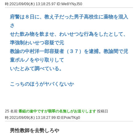
時:2021/09/09(木) 13:18:25.97
ID:We8YNyJ50
府警は８日に、教え子だった男子高校生に薬物を混入
さ
せた飲み物を飲ませ、わいせつな行為をしたとして、
準強制わいせつ容疑で元
教諭の中村洋一郎容疑者（３７）を逮捕。教諭間で児
童ポルノをやり取りして
いたとみて調べている。
こっちのほうがヤバくないか
25 名前:
番組の途中ですが翡翠の名無しがお送りします
投稿日
時:2021/09/09(木) 13:18:27.99
ID:EPok/TKg0
男性教師を去勢しろや