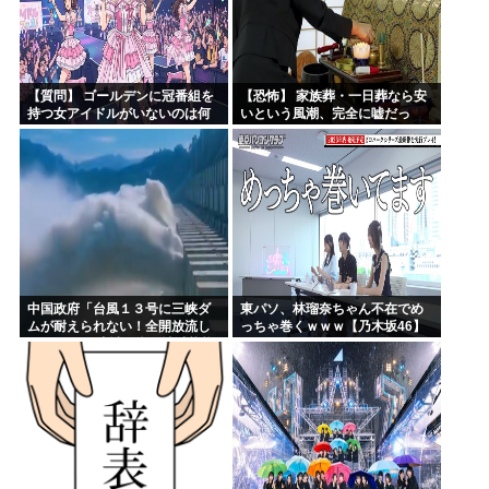
【質問】 ゴールデンに冠番組を
【恐怖】 家族葬・一日葬なら安
持つ女アイドルがいないのは何
いという風潮、完全に嘘だっ
故なのか？
た・・・・
中国政府「台風１３号に三峡ダ
東パソ、林瑠奈ちゃん不在でめ
ムが耐えられない！全開放流し
っちゃ巻くｗｗｗ【乃木坂46】
ろ！」⇒ 下流域の街が壊滅状態
ｗｗｗｗｗ