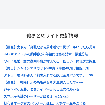
他まとめサイト更新情報
【画像】女さん「貧乳だから男水着で市民プールいったら周り...
K-POPアイドルの約半数が3年後には姿を消す…損益分岐...
ワイ「最近、嫁の夜間外出が増えてる…怪しい…興信所に調査...
【岡山】シャインマスカット200房（時価40万円相当）畑...
タトゥー彫り師さん「刺青入れてる奴は全員バカです」→30...
【画像】「崎陽軒」の高級弁当を大量購入したでwww
ジャンポケ斎藤、乞食ライバーと化し正式に終わる
スマホから謎のレーザーが出るようになった…
初心者マーク女のパルクール運転、ガチで一線をこえる