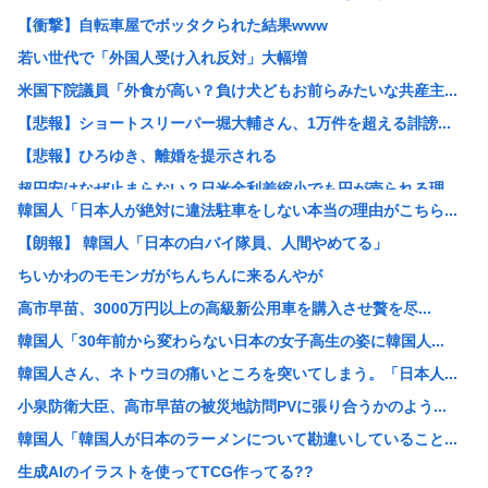
【衝撃】自転車屋でボッタクられた結果www
若い世代で「外国人受け入れ反対」大幅増
米国下院議員「外食が高い？負け犬どもお前らみたいな共産主...
【悲報】ショートスリーパー堀大輔さん、1万件を超える誹謗...
【悲報】ひろゆき、離婚を提示される
超円安はなぜ止まらない？日米金利差縮小でも円が売られる理...
韓国人「日本人が絶対に違法駐車をしない本当の理由がこちら...
女さん「自分の衣食住は自分で稼ごう！」男「ほな妊娠出産の...
【朗報】 韓国人「日本の白バイ隊員、人間やめてる」
日本列島さん、人間が住めるエリアの少なさが流石に厳しいw...
ちいかわのモモンガがちんちんに来るんやが
【画像】姪っ子集団「おじちゃん、夏休みの間ずっと泊ってく...
高市早苗、3000万円以上の高級新公用車を購入させ贅を尽...
【画像】娘「亡くなったパパの引き出しの中身片付けよ…あっ...
韓国人「30年前から変わらない日本の女子高生の姿に韓国人...
【画像】水泳部員さん、全員ギリギリ見えないwww
韓国人さん、ネトウヨの痛いところを突いてしまう。「日本人...
【悲報】他人をよく否定する性格の人は、親ガチャ失敗率が高...
小泉防衛大臣、高市早苗の被災地訪問PVに張り合うかのよう...
【朗報】岸田健作さん、中居正広氏の熊本支援を受け「気遣い...
韓国人「韓国人が日本のラーメンについて勘違いしていること...
【悲報】AI信者「声優の声を生成するのは合法!どうやって...
生成AIのイラストを使ってTCG作ってる??
【困惑】岸田健作、中居正広氏の優しさを回顧「タガメは錆び...