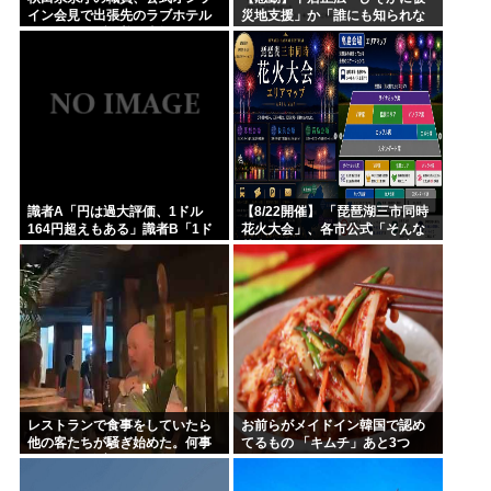
イン会見で出張先のラブホテル
災地支援」か「誰にも知られな
でバスローブを着て喫煙しなが
くていい」
ら登場www
識者A「円は過大評価、1ドル
【8/22開催】 「琵琶湖三市同時
164円超えもある」識者B「1ド
花火大会」、各市公式「そんな
ル140円台もある」どっちなの
花火大会は存在しない」→ 高価
チケットを購入した人達がSNS
阿鼻叫喚
レストランで食事をしていたら
お前らがメイドイン韓国で認め
他の客たちが騒ぎ始めた。何事
てるもの 「キムチ」あと3つ
かな？ → 珍客が現れました…
は？