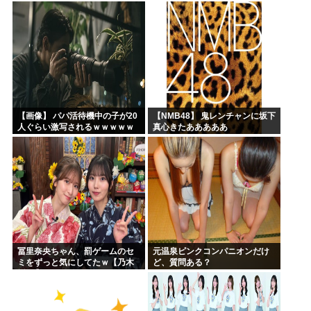
【画像】 パパ活待機中の子が20
【NMB48】 鬼レンチャンに坂下
人ぐらい激写されるｗｗｗｗｗ
真心きたあああああ
ｗｗｗｗｗｗ
冨里奈央ちゃん、罰ゲームのセ
元温泉ピンクコンパニオンだけ
ミをずっと気にしてたｗ【乃木
ど、質問ある？
坂46】