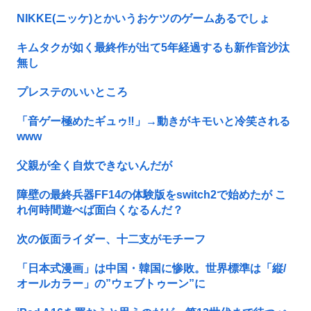
NIKKE(ニッケ)とかいうおケツのゲームあるでしょ
キムタクが如く最終作が出て5年経過するも新作音沙汰
無し
プレステのいいところ
「音ゲー極めたギュゥ‼️」→動きがキモいと冷笑される
www
父親が全く自炊できないんだが
障壁の最終兵器FF14の体験版をswitch2で始めたが こ
れ何時間遊べば面白くなるんだ？
次の仮面ライダー、十二支がモチーフ
「日本式漫画」は中国・韓国に惨敗。世界標準は「縦/
オールカラー」の”ウェブトゥーン”に