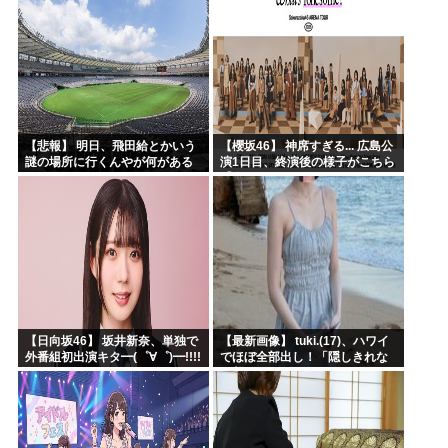
【悲報】 明日、飛田給とかいう
【櫻坂46】 神席すぎる... 広島公
謎の場所に行くんやが何がある
演1日目、終演後の様子がこちら
んや????・・・・・・・・・
【全国ツアー2026 What’s
lonesome?】
【日向坂46】 坂井新奈、単独で
【最新画像】 tuki.(17)、ハワイ
外番組初出演キタ━(゜∀゜)━!!!!
でほぼ全部出し！「隠しきれな
い美貌」とSNSざわつく