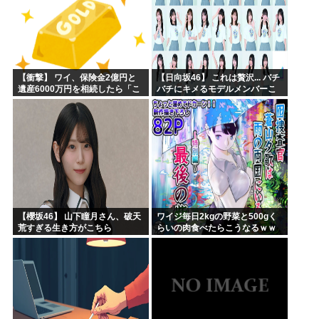
【衝撃】 ワイ、保険金2億円と
【日向坂46】 これは贅沢... バチ
遺産6000万円を相続したら「こ
バチにキメるモデルメンバーこ
う」なった・・・
ちら
【櫻坂46】 山下瞳月さん、破天
ワイジ毎日2kgの野菜と500gく
荒すぎる生き方がこちら
らいの肉食べたらこうなるｗｗ
ｗ