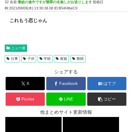
32 名前:
番組の途中ですが翡翠の名無しがお送りします
投稿日
時:2021/09/09(木) 13:30:38.08
ID:B54HIbeC0
これもう恋じゃん
ニュー速
仕事
子供
学校
家族
教師
シェアする
X
Facebook
はてブ
Pocket
LINE
コピー
他まとめサイト更新情報