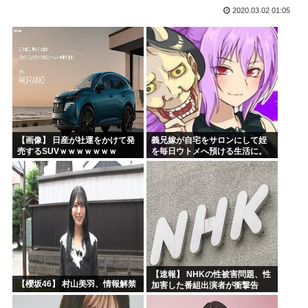
2020.03.02 01:05
「沢城みゆき」「悠木碧」「坂本真綾」「黒沢ともよ」パチ●...
「安倍晋三」「麻生太郎」「石原慎太郎」「高市早苗」 無礼...
漫画「人間を舐めるなよ…！」←こういう展開好きなんやが
ハンターハンター、とんでもねえ伏線が発掘されるwww
ひなこのーと作者、ついに限界突破
韓国、日本で韓国籍のインフルエンサーが7台の車に当て逃げ...
【画像】 日産が社運をかけて発
義兄嫁が自宅をサロンにして姪
売するSUVｗｗｗｗｗｗｗ
を毎日ウトメへ預ける生活に。
数年後、そのツケが一気に回っ
てきて…
【速報】 NHKの性被害問題、性
【櫻坂46】 村山美羽、情報解禁
加害した番組出演者が衝撃告
白！