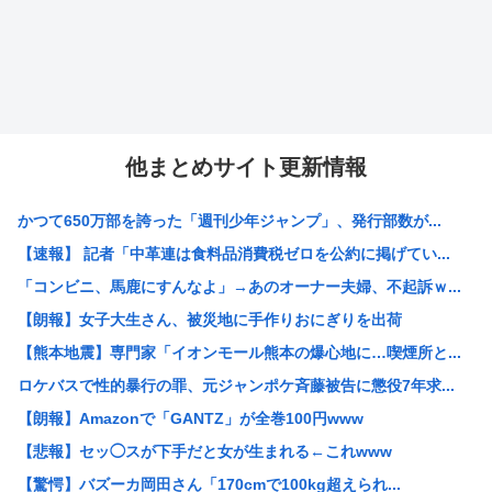
他まとめサイト更新情報
かつて650万部を誇った「週刊少年ジャンプ」、発行部数が...
【速報】 記者「中革連は食料品消費税ゼロを公約に掲げてい...
「コンビニ、馬鹿にすんなよ」→あのオーナー夫婦、不起訴ｗ...
【朗報】女子大生さん、被災地に手作りおにぎりを出荷
【熊本地震】専門家「イオンモール熊本の爆心地に…喫煙所と...
ロケバスで性的暴行の罪、元ジャンポケ斉藤被告に懲役7年求...
【朗報】Amazonで「GANTZ」が全巻100円www
【悲報】セッ◯スが下手だと女が生まれる←これwww
【驚愕】バズーカ岡田さん「170cmで100kg超えられ...