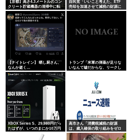
【京都】高さ4.3メートルのコン
自民党「いいこと考えた、ETF
クリート貯蔵機器の清掃中に転
売却を加速させて減税の財源に
落し男性死亡、伏見区の工場
しよう」
【ナイトレイン】 晒し厨さん、
トランプ「米軍の弾薬が足りな
なんか逝く…
いなんて嘘だからな、リークし
た奴は懲役刑だ！」
XBOX Series S、29,980円だっ
高市さん「消費税減税の財源
たはずが、いつのまにか10万円
は、歳入確保の取り組みをゼロ
近い価格に
ベースで進めることで十分に対
応できる」サナ、有能