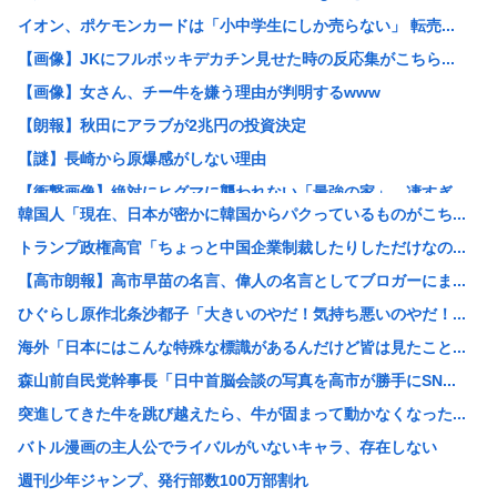
イオン、ポケモンカードは「小中学生にしか売らない」 転売...
【画像】JKにフルボッキデカチン見せた時の反応集がこちら...
【画像】女さん、チー牛を嫌う理由が判明するwww
【朗報】秋田にアラブが2兆円の投資決定
【謎】長崎から原爆感がしない理由
【衝撃画像】絶対にヒグマに襲われない「最強の家」、凄すぎ...
韓国人「現在、日本が密かに韓国からパクっているものがこち...
【消費税率1％】 「下げるのが筋なんですけど…」消費減税...
トランプ政権高官「ちょっと中国企業制裁したりしただけなの...
ワイ「どう見ても熟女AVのパッケージにしか見えん商品宣伝...
【高市朗報】高市早苗の名言、偉人の名言としてブロガーにま...
元ジャンポケ斉藤被告、懲役7年を求刑される
ひぐらし原作北条沙都子「大きいのやだ！気持ち悪いのやだ！...
AI活用すればするほど残業が増える現実
海外「日本にはこんな特殊な標識があるんだけど皆は見たこと...
中国「大洪水！」中国ダム「決壊」地元民「公式発表より死者...
森山前自民党幹事長「日中首脳会談の写真を高市が勝手にSN...
名古屋城本丸御殿の柱に修復不能な傷 「りょうじ」と「カイ...
突進してきた牛を跳び越えたら、牛が固まって動かなくなった...
【閲覧注意】元臆女キャバ嬢の首吊り自●配信、拡散されまく...
バトル漫画の主人公でライバルがいないキャラ、存在しない
【悲報】山里亮太さん、一般人のツイートに反撃開始www
週刊少年ジャンプ、発行部数100万部割れ
ゼレンスキー大統領、対日外交に不満か…大使らへ強化指示