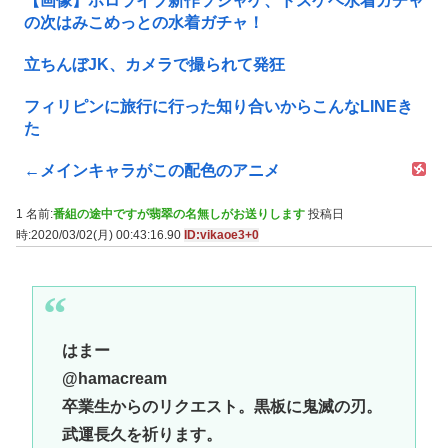
【画像】ホロライブ新作ソシャゲ、ドスケベ水着ガチャ
の次はみこめっとの水着ガチャ！
立ちんぼJK、カメラで撮られて発狂
フィリピンに旅行に行った知り合いからこんなLINEき
た
←メインキャラがこの配色のアニメ
1 名前:
番組の途中ですが翡翠の名無しがお送りします
投稿日
時:2020/03/02(月) 00:43:16.90
ID:vikaoe3+0
はまー
@hamacream
卒業生からのリクエスト。黒板に鬼滅の刃。
武運長久を祈ります。