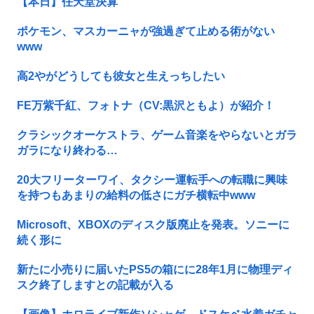
【本日】任天堂決算
ポケモン、マスカーニャが強過ぎて止める術がない
www
高2やがどうしても彼女と生えっちしたい
FE万紫千紅、フォトナ（CV:黒沢ともよ）が紹介！
クラシックオーケストラ、ゲーム音楽をやらないとガラ
ガラになり終わる…
20大フリーターワイ、タクシー運転手への転職に興味
を持つもあまりの給料の低さにガチ横転中www
Microsoft、XBOXのディスク版廃止を発表。ソニーに
続く形に
新たに小売りに届いたPS5の箱にに28年1月に物理ディ
スク終了しますとの記載が入る