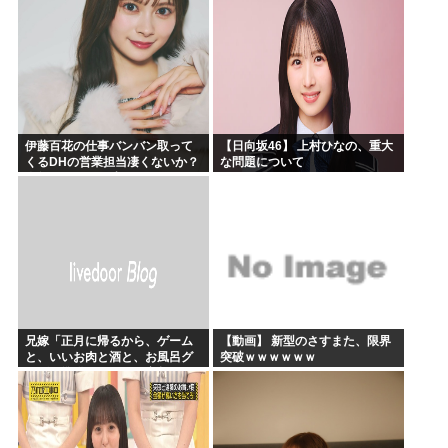
伊藤百花の仕事バンバン取って
【日向坂46】 上村ひなの、重大
くるDHの営業担当凄くないか？
な問題について
今年のボーナス凄いことになり
そう！！【AKB48いともも】
兄嫁「正月に帰るから、ゲーム
【動画】 新型のさすまた、限界
と、いいお肉と酒と、お風呂グ
突破ｗｗｗｗｗｗ
ッズの準備しとけよ」寝起きの
私「知るかボケ」兄嫁「キィィ
ィィー！！！！」私「あ…」