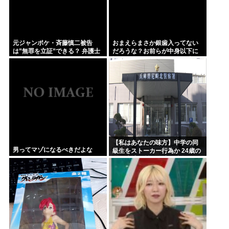
元ジャンポケ・斉藤慎二被告
おまえらまさか銀歯入ってない
は”無罪を立証”できる？ 弁護士
だろうな？お前らが中身以下に
が解説
評価される原因は口開けた時に
見える銀歯
【私はあなたの味方】中学の同
男ってマゾになるべきだよな
級生をストーカー行為か 24歳の
女を逮捕 男性の自宅に唐揚げや
文庫本など繰り返し届ける / 兵庫
県