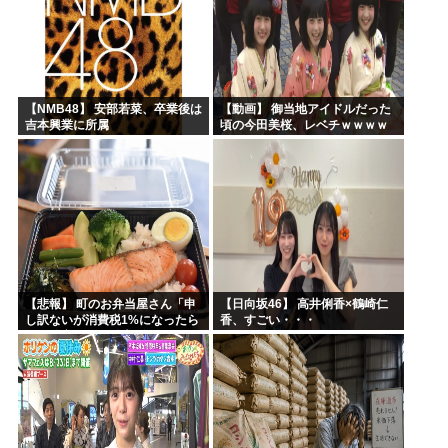
【NMB48】 安部若菜、卒業後は
【動画】 御当地アイドルだった
吉本興業に所属
頃の今田美桜、レベチｗｗｗｗ
ｗｗｗｗｗｗｗｗｗｗｗｗｗｗ
【悲報】 町のお弁当屋さん「申
【日向坂46】 高井俐香×鶴崎仁
し訳ないが消費税1%になったら
香、すごい・・・
その分商品代を値上げするわ」