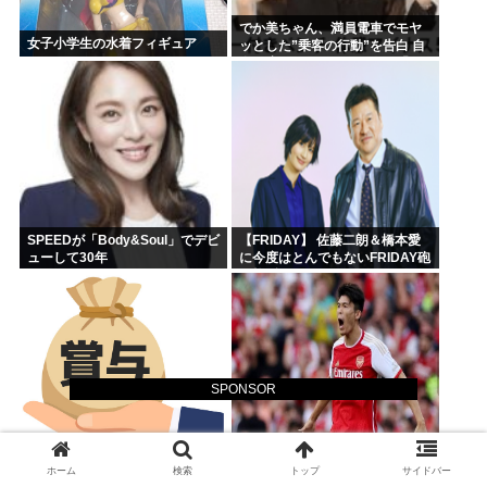
でか美ちゃん、満員電車でモヤ
女子小学生の水着フィギュア
ッとした”乗客の行動”を告白 自
身を扇子などであおぐ人に「オ
イニーがつらくて…」
SPEEDが「Body&Soul」でデビ
【FRIDAY】 佐藤二朗＆橋本愛
ューして30年
に今度はとんでもないFRIDAY砲
が炸裂してしまう！
SPONSOR
怖い話していい？ボーナスが約
【朗報】 冨安健洋さん…もしパ
100万振り込まれたんだよ、そし
レスで大きな故障が無かった
ホーム
検索
トップ
サイドバー
たら嫁が「5万円使っていいよ」
ら、アーセナルのメディカルが