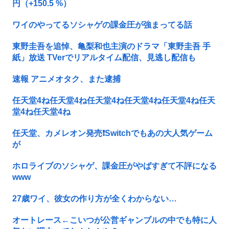
円（+150.5 %）
ワイのやってるソシャゲの課金圧が強まってる話
東野圭吾を追悼、亀梨和也主演のドラマ「東野圭吾 手
紙」放送 TVerでリアルタイム配信、見逃し配信も
速報 アニメオタク、また逮捕
任天堂4ね任天堂4ね任天堂4ね任天堂4ね任天堂4ね任天
堂4ね任天堂4ね
任天堂、カメレオン発売❗Switchでもあの大人気ゲーム
が
ホロライブのソシャゲ、課金圧がやばすぎて不評になる
www
27歳ワイ、彼女の作り方が全くわからない…
オートレース←こいつが公営ギャンブルの中でも特に人