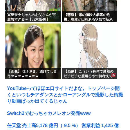
冨里奈央ちゃんのお父さんが可
【悲報】 米の値段大暴落の危
哀想すぎるｗ【乃木坂46】
機。在庫が山程ある状態で新米
の収穫始まる。「米農家が生活
できない」
【画像】 佳子さま、透けてしま
【画像】 こういう身体で薄着の
うｗｗｗｗｗｗｗｗ
ピチピチな服着るやつ何考えて
るんだよ
YouTubeってほぼエ口サイトだよな。トップページ開
くといつもチアダンスとかローアングルで撮影した街撮
り動画ばっか出てくるじゃん
Switch2でむっちゃカメレオン発売www
任天堂 売上高5,178 億円（-9.5 %） 営業利益 1,425 億