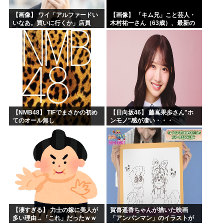
【画像】 ワイ「アルファードい
【画像】 「キム兄」こと芸人・
いなあ。買いに行くか」店員
木村祐一さん（63歳）、最新の
「ほいっ見積もりな！」ワイ
松本人志さんとのツーショット
「金額おかしくね？」←お前ら
が完全に別人だとネット騒然！
もそう思うよな？？？？？
「マジで誰かわからん」...
【NMB48】 TIFでまさかの初め
【日向坂46】 藤嶌果歩さん"ホ
てのオール無し
ンモノ"感が凄い・・・
【凄すぎる】 力士の嫁に美人が
賀喜遥香ちゃんが描いた映画
多い理由→「これ」だったｗｗ
「アンパンマン」のイラストが