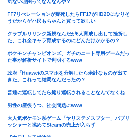
気ない理由ってなんなんや？
FF7リべレーションが爆死したらFF17がHD2Dになりそ
うだからゲハ民もちゃんと買って欲しい
グラブルリリンク新規なんだが6人育成し出して挫折し
た、これ全キャラ育成するのにどんだけかかるの？
ポケモンチャンピオンズ、ガチのニート専用ゲームだっ
た事が解析サイトで判明するwww
政府「Huaweiのスマホを分解したら余計なものが出て
きた」これって結局なんだったの？
普通に運転してたら煽り運転されることなんてなくね
男性の産後うつ、社会問題にwww
大人気ポケモン系ゲーム「ヤリステメスブター」パブリ
ッシャーと揉めてSteamの売上が入らず