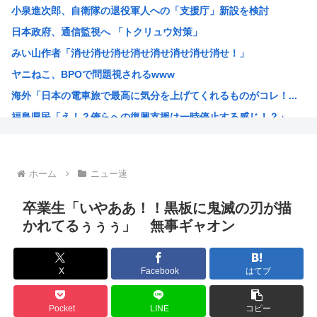
小泉進次郎、自衛隊の退役軍人への「支援庁」新設を検討
【画像】椎名林檎（38）「チュートリアル徳井と対談か…ち...
日本政府、通信監視へ 「トクリュウ対策」
【画像】木村沙織(39)の最新お●ぱいがガチでヤベえええ...
みい山作者「消せ消せ消せ消せ消せ消せ消せ消せ！」
今日ガストで胸糞悪いことがあった→…カップルとバトルして...
ヤニねこ、BPOで問題視されるwww
【画像】“ルフィ”強盗事件、幹部の男に懲役20年の有罪判...
海外「日本の電車旅で最高に気分を上げてくれるものがコレ！...
【悲報】医者「娘さん、ダウン症です」キラキラ女さん「人生...
福島県民「え！？俺らへの復興支援は一時停止する感じ！？」...
【動画あり】女性のみの冒険者パーティ、バルンブルンすぎて...
韓国人「韓国が熊本地震で飲料水1万本送ったら日本人は韓国...
ヤニねこさん、BPOが動く
ホーム
ニュー速
ガンダムSEEDの新台パチ●コ、またコケるwww
高市早苗熊本視察PVを映像ディレクターが本気で分析した結...
卒業生「いやああ！！黒板に鬼滅の刃が描
みいちゃんのモデルになった人は性格がいいらしい。
かれてるぅぅぅ」 無事ギャオン
来週のハンターハンタータイソンとツベッパ王子TSK17に...
『ヤニねこ』の喫煙や覚醒剤の注射シーン、青少年への影響を...
X
Facebook
はてブ
海外「これが文明か！」日本に比べて超石器時代だった英国に...
ゼレンスキー大統領「日本の支援は大きくない」3兆円も支援...
Pocket
LINE
コピー