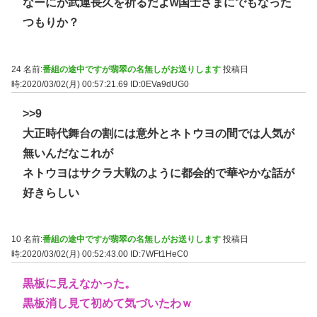
なーにが武運長久を祈るだよw国士さまにでもなった
つもりか？
24 名前:
番組の途中ですが翡翠の名無しがお送りします
投稿日
時:2020/03/02(月) 00:57:21.69
ID:0EVa9dUG0
>>9
大正時代舞台の割には意外とネトウヨの間では人気が
無いんだなこれが
ネトウヨはサクラ大戦のように都会的で華やかな話が
好きらしい
10 名前:
番組の途中ですが翡翠の名無しがお送りします
投稿日
時:2020/03/02(月) 00:52:43.00
ID:7WFt1HeC0
黒板に見えなかった。
黒板消し見て初めて気づいたわｗ