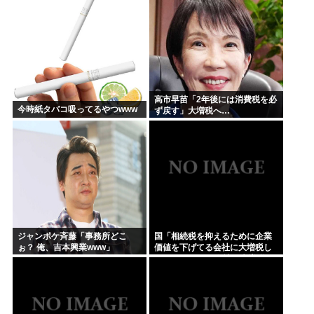
高市早苗「2年後には消費税を必
今時紙タバコ吸ってるやつwww
ず戻す」大増税へ…
ジャンポケ斉藤「事務所どこ
国「相続税を抑えるために企業
ぉ？ 俺、吉本興業www」
価値を下げてる会社に大増税し
ます。低PBRの会社は大増税を
覚悟せよ」