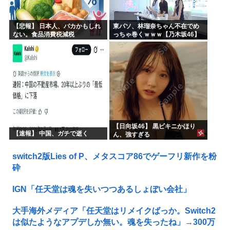
【悲報】 日本人、バカかもしれ
東パソ、林瑠奈ちゃん不在でめ
ない。食品消費税減税
っちゃ巻くｗｗｗ【乃木坂46】
（8%→1%）に93.2%の国民が
賛成してしまう
【日向坂46】 黒ビキニかほり
【速報】 中国、ガチで逝く
ん、強すぎる
switch2版Lies of P、メタスコア86でゲーフリ新作を粉
砕
IGN「任天堂は魂を失いつつあるしょぼい会社」
大手海外メディア「任天堂はリメイクばっか。Switch2
は似たようなアプデしか無い。魂を失ったね」→300万