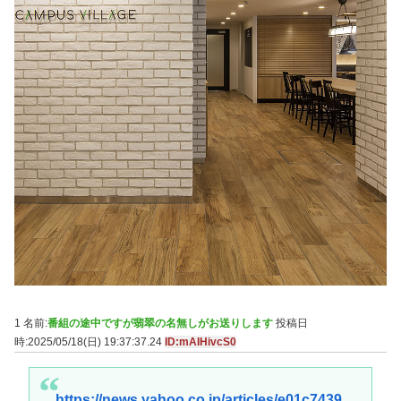
1 名前:
番組の途中ですが翡翠の名無しがお送りします
投稿日
時:2025/05/18(日) 19:37:37.24
ID:mAIHivcS0
https://news.yahoo.co.jp/articles/e01c7439