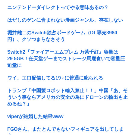
ニンテンドーダイレクトってやる意味あるの？
はだしのゲンに含まれない漫画ジャンル、存在しない
堀井雄二のSwitch独占ボードゲーム（DL専売3980
円）、クソつまらなさそう
Switch2『ファイアーエムブレム 万紫千紅』容量は
29.5GB！任天堂ゲーまでストレージ馬鹿食いで容量圧
迫堂に
ワイ、エ口配信してる19♀に普通に叱られる
トランプ「中国製ロボット輸入禁止！！」中国「あ、そ
ういう事ならアメリカの安全の為にドローンの輸出も止
めるね？」
viperが結婚した結果www
FGOさん、またとんでもないフィギュアを出してしま