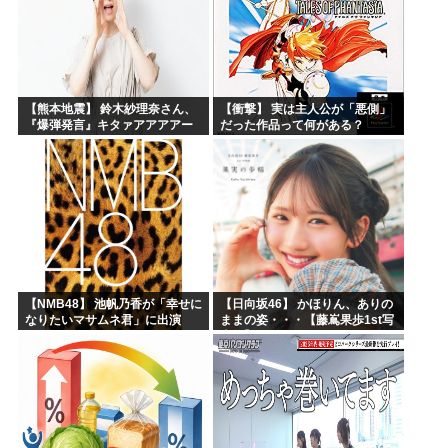
【熊本地震】 鈴木紗理奈さん、
【衝撃】 実は主人公が「悪側」
『爆弾発言』キタァアアアアー
だった作品って何がある？
ーーーーー！！
【NMB48】 池帆乃香が「幸せに
【日向坂46】 かほりん、ありの
なりたいマサムネ君」に出演
ままの姿・・・【藤嶌果歩1st写
真集】