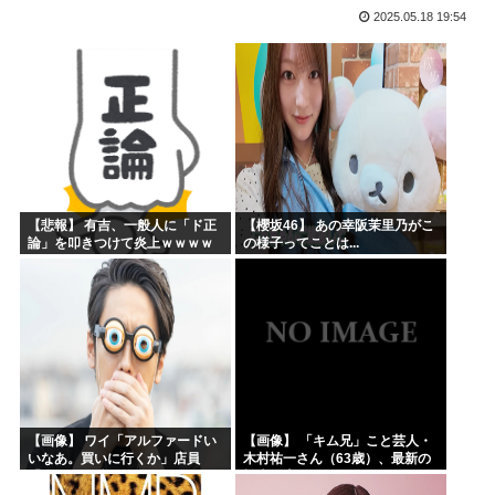
2025.05.18 19:54
海外「まるでトランプ」FIFAがW杯開催都市と結んだ約束...
海外「全部日本の真似だったのか…」 日本の普通のテレビ番...
お絵描きリレーってなんぞや
【海外の反応】 なぜイチローはあんなに敬遠四球が多かった...
平野綾とかいう女声優についてお前らが知ってることwww
みいちゃんと山田さんの漫画の作者なんでこんなに嫌われてる...
【悲報】 有吉、一般人に「ド正
【櫻坂46】 あの幸阪茉里乃がこ
論」を叩きつけて炎上ｗｗｗｗ
の様子ってことは...
ｗｗｗｗ
【画像】 ワイ「アルファードい
【画像】 「キム兄」こと芸人・
いなあ。買いに行くか」店員
木村祐一さん（63歳）、最新の
「ほいっ見積もりな！」ワイ
松本人志さんとのツーショット
「金額おかしくね？」←お前ら
が完全に別人だとネット騒然！