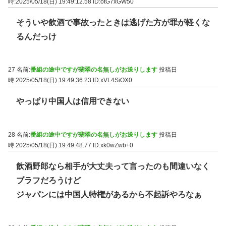
時:2025/05/18(日) 19:49:12.58
ID:otG7xGW50
そういや飲酒で事故ったときは逃げた方が罪が軽くな
るんだっけ
27 名前:
番組の途中ですが翡翠の名無しがお送りします
投稿日
時:2025/05/18(日) 19:49:36.23
ID:xVL4SiOX0
やっぱり中国人は信用できない
28 名前:
番組の途中ですが翡翠の名無しがお送りします
投稿日
時:2025/05/18(日) 19:49:48.77
ID:xk0wZwb+0
飲酒野郎なら相手が大丈夫って言ったのも間違いなく
ブラフだろうけど
ジャパンには中国人特権があるから不起訴やろなぁ