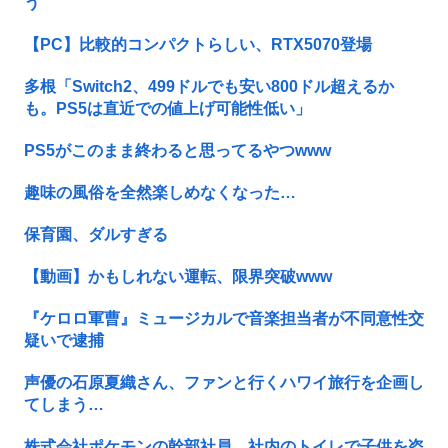
う
【PC】比較的コンパクトらしい、RTX5070登場
多根「Switch2、499ドルでも安い800ドル超えるか
も。PS5は直近での値上げ可能性低い」
PS5がこのまま終わると思ってるやつwww
趣味の風俗を全然楽しめなくなった…
保育園、ダルすぎる
【動画】かもしれない運転、限界突破www
『ケロロ軍曹』ミュージカルで音楽担当者が不同意性交
疑いで逮捕
声優の石原夏織さん、ファンと行くハワイ旅行を企画し
てしまう…
株式会社ポケモンの幹部社員、社内のトイレで子供を盗