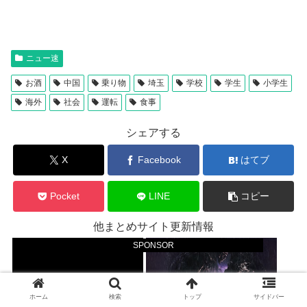
ニュー速
お酒
中国
乗り物
埼玉
学校
学生
小学生
海外
社会
運転
食事
シェアする
X
Facebook
はてブ
Pocket
LINE
コピー
他まとめサイト更新情報
SPONSOR
ホーム
検索
トップ
サイドバー