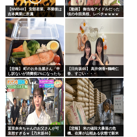
【NMB48】 安部若菜、卒業後は
【動画】 御当地アイドルだった
吉本興業に所属
頃の今田美桜、レベチｗｗｗｗ
ｗｗｗｗｗｗｗｗｗｗｗｗｗｗ
【悲報】 町のお弁当屋さん「申
【日向坂46】 高井俐香×鶴崎仁
し訳ないが消費税1%になったら
香、すごい・・・
その分商品代を値上げするわ」
冨里奈央ちゃんのお父さんが可
【悲報】 米の値段大暴落の危
哀想すぎるｗ【乃木坂46】
機。在庫が山程ある状態で新米