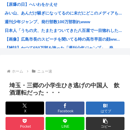
【原爆の日】へいわをかえせ
職場の貸本の習慣が、本を大事にしないおばさんのせいで無く...
みい山、あんだけ騒ぎになってるのに未だにどこのメディアも...
グラボ、国内価格4割値上げかwww
週刊少年ジャンプ、発行部数100万部割れwww
原爆投下81年
日本人「うちの犬、たまたまついてきた八百屋で一目惚れした...
「おっちゃん女の子になってスクール水着を着たいねん」60...
【画像】広島市長のスピーチを聞いてる時の高市早苗の顔ww...
警察官が60歳のおじいちゃんを射◯する動画が流出しやりす...
【雑誌】かつて650万部を誇った「週刊少年ジャンプ」、発...
ワイ、キンタマが腫れ上がって入院するも切開排膿で無事しな...
かのかりとかいう誰が見てるのか謎の漫画www
原爆投下81年
ホーム
ニュー速
海外「全部日本の真似だったのか…」 日本の普通のテレビ番...
海外「まるでトランプ」FIFAがW杯開催都市と結んだ約束...
埼玉・三郷の小学生ひき逃げの中国人 飲
7時間かけて描いたHな糸会がこちら
酒運転だった・・・
Win95開発者「日本でITが3Kと呼ばれるのは企業が根...
海外「その通り！」日本人ならどこでも発展させると語る世界...
X
Facebook
はてブ
【1966年】 母の日に9歳の息子が帰らなかった——容疑...
日本人「うちの犬、たまたまついてきた八百屋で一目惚れした...
Pocket
LINE
コピー