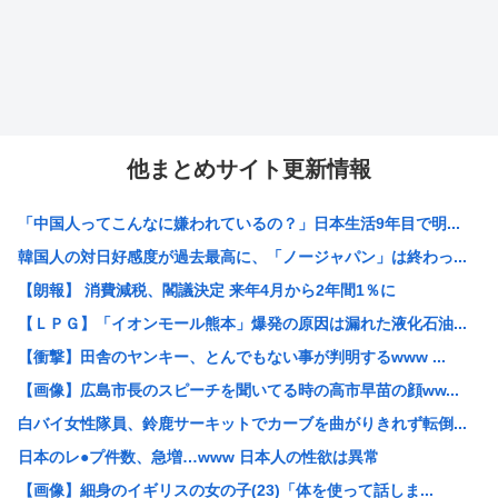
他まとめサイト更新情報
「中国人ってこんなに嫌われているの？」日本生活9年目で明...
韓国人の対日好感度が過去最高に、「ノージャパン」は終わっ...
【朗報】 消費減税、閣議決定 来年4月から2年間1％に
【ＬＰＧ】「イオンモール熊本」爆発の原因は漏れた液化石油...
【衝撃】田舎のヤンキー、とんでもない事が判明するwww ...
【画像】広島市長のスピーチを聞いてる時の高市早苗の顔ww...
白バイ女性隊員、鈴鹿サーキットでカーブを曲がりきれず転倒...
日本のレ●プ件数、急増…www 日本人の性欲は異常
【画像】細身のイギリスの女の子(23)「体を使って話しま...