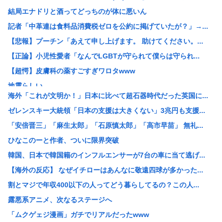
結局エナドリと酒ってどっちのが体に悪いん
記者「中革連は食料品消費税ゼロを公約に掲げていたが？」→...
【悲報】プーチン「あえて申し上げます。 助けてください。...
【正論】小児性愛者「なんでLGBTが守られて僕らは守られ...
【超愕】皮膚科の薬すごすぎワロタwww
地震らしい
海外「これが文明か！」日本に比べて超石器時代だった英国に...
【画像】松本人志さん、大勢の若いファンに囲まれてご満悦
ゼレンスキー大統領「日本の支援は大きくない」3兆円も支援...
【画像】田舎のオフィスレディのTikTok、えっちすぎる
「安倍晋三」「麻生太郎」「石原慎太郎」「高市早苗」 無礼...
韓国人「日本で新発売Galaxy Z Foldが売り切れ...
ひなこのーと作者、ついに限界突破
【画像】辻希空ちゃん、顔だけで普通に使える
韓国、日本で韓国籍のインフルエンサーが7台の車に当て逃げ...
地球に落下する人工衛星のアルミニウムが大気に及ぼす影響を...
【海外の反応】 なぜイチローはあんなに敬遠四球が多かった...
【朗報】みいちゃんと山田さん、大物漫画家たちから絶賛され...
割とマジで年収400以下の人ってどう暮らしてるの？この人...
【画像】ワイがBBA先輩から送られてきたライン、見るに耐...
露悪系アニメ、次なるステージへ
【予算100万】 市長「特定外来生物クビアカは気持ち悪い...
「ムクゲェジ漫画」ガチでリアルだったwww
日本の伝統文化『花火大会』、この5年で4分の1が消滅して...