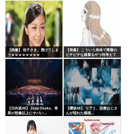
の収穫始まる。「米農家が生活
できない」
【画像】 佳子さま、透けてしま
【画像】 こういう身体で薄着の
うｗｗｗｗｗｗｗｗ
ピチピチな服着るやつ何考えて
るんだよ
【日向坂46】 Zepp Osaka、客
【櫻坂46】 リアミ、説教おじさ
席が想像以上にヤバい…
んが現れた模様...