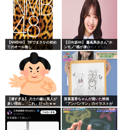
もそう思うよな？？？？？
「マジで誰かわからん」...
【NMB48】 TIFでまさかの初め
【日向坂46】 藤嶌果歩さん"ホ
てのオール無し
ンモノ"感が凄い・・・
【凄すぎる】 力士の嫁に美人が
賀喜遥香ちゃんが描いた映画
多い理由→「これ」だったｗｗ
「アンパンマン」のイラストが
ｗｗｗｗｗ
上手すぎる！！！【乃木坂46】