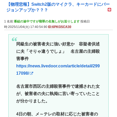
【物理悲報】Switch2版のマイクラ、キーカードにバー
ジョンアップか？？？
1 名前:
番組の途中ですが翡翠の名無しがお送りします
投稿日
時:2025/11/04(火) 17:40:54.90
ID:6PKGSCA30
同級生の被害者夫に強い好意か 容疑者供述
に夫「そりゃ違うでしょ」 名古屋の主婦殺
害事件
https://news.livedoor.com/article/detail/299
17098/
名古屋市西区の主婦殺害事件で逮捕された女
が、被害者の夫に執拗に言い寄っていたこと
が分かりました。
4日の朝、メ～テレの取材に応じた被害者の