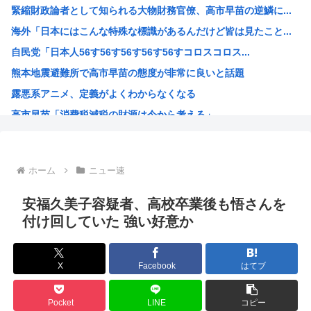
緊縮財政論者として知られる大物財務官僚、高市早苗の逆鱗に...
【速報】全国の女子高生、お前らに苦言www
海外「日本にはこんな特殊な標識があるんだけど皆は見たこと...
【画像あり】女子、整形に成功「この形の鼻が全女子の理想だ...
自民党「日本人56す56す56す56す56すコロスコロス...
【衝撃】兵庫県斎藤知事、海外事業所を全て廃止へ「公務員が...
熊本地震避難所で高市早苗の態度が非常に良いと話題
【悲報】上司さんからタコ殴りにされて被害届出したんやけど...
露悪系アニメ、定義がよくわからなくなる
【驚愕】いまだに続いていると聞いてビビる漫画「ながされて...
高市早苗「消費税減税の財源は今から考える」
【悲報】名探偵プリキュアさん、前作から売上を10億円も落...
声優の長谷川育美さんと結婚したいんやが
部落民のことお前らの地域ってなんて言ってた？
ホーム
ニュー速
中国大使館に侵入した自衛官（24）、動機を告白「中国の強...
海外「ディズニーがゴミのようだ！」日本がアニメ化した米人...
安福久美子容疑者、高校卒業後も悟さんを
今期アニメの評価、ついに固まる
付け回していた 強い好意か
韓国人「韓国サッカー協会W杯予選で外国人審判に性接待した...
「味方のふりをしてたが、実は敵のスパイだったキャラ」 何...
X
Facebook
はてブ
みいちゃん作者、お気持ち表明ツイートから1週間沈黙www
高市総書記に逆らった財務官僚、左遷されるwww
Pocket
LINE
コピー