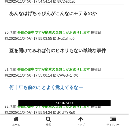
時:2025/11/04(火) 17:54:54.14
ID:8fCDepbZ0
あんなはげちゃびんがこんなにモテるのか
30 名前:
番組の途中ですが翡翠の名無しがお送りします
投稿日
時:2025/11/04(火) 17:55:03.55
ID:Jyq2qfmo0
蓋を開けてみれば何のヒネリもない単純な事件
31 名前:
番組の途中ですが翡翠の名無しがお送りします
投稿日
時:2025/11/04(火) 17:55:06.14
ID:CAWG+1TX0
何十年も前のことよく覚えてるなー
SPONSOR
32 名前:
番組の途中ですが翡翠の名無しがお送りします
投稿日
時:2025/11/04(火) 17:55:54.24
ID:/RlU7YRp0
こんなん速攻容疑者候補に挙がりそうなもんだ
ホーム
検索
トップ
サイドバー