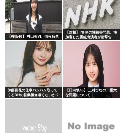
【速報】 NHKの性被害問題、性
【櫻坂46】 村山美羽、情報解禁
加害した番組出演者が衝撃告
白！
伊藤百花の仕事バンバン取って
【日向坂46】 上村ひなの、重大
くるDHの営業担当凄くないか？
な問題について
今年のボーナス凄いことになり
そう！！【AKB48いともも】