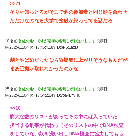
>>21
そりゃ知っとるがそこで他の参加者と同じ顔を合わせ
ただけなのなら大学で接触が終わってる話だろ
10 名前:
番組の途中ですが翡翠の名無しがお送りします
投稿日
時:2025/11/04(火) 17:46:41.89
ID:pN5t1hzI0
割とやばめだったなら容疑者に上がりそうなもんだが
まあ証拠が取れなかったのかな
25 名前:
番組の途中ですが翡翠の名無しがお送りします
投稿日
時:2025/11/04(火) 17:54:22.49
ID:voa4LYyH0
>>10
膨大な数のリストがあってその中には入っていた
担当する刑事が代わってそのリストの中でDNA検査
をしていない奴を洗い出しDNA検査に協力してもら