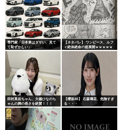
専門家「日本車はダサい、見て
【ネタバレ】 ワンピース、ルフ
て恥ずかしい」
ィ絶体絶命の超展開ｗｗｗｗｗ
ｗｗｗｗｗｗｗｗｗｗｗｗｗｗ
ｗｗｗｗｗｗｗｗｗｗｗｗｗｗ
ｗｗｗｗｗｗｗｗｗｗｗｗ...
田村真佑ちゃん、大越ひなのち
【櫻坂46】 石森璃花、危険すぎ
ゃんの脚の長さを絶賛！！！
る・・・
【乃木坂46】