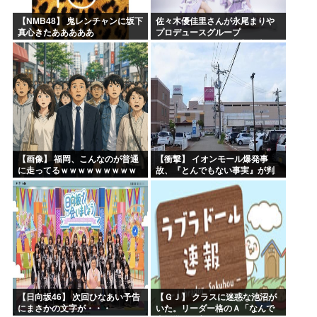
【NMB48】 鬼レンチャンに坂下
佐々木優佳里さんが永尾まりや
真心きたあああああ
プロデュースグループ
「WASURENA」に加入発表！
現在のグループと兼任へ【元
AKB48ゆかるん・まりやぎ】
【画像】 福岡、こんなのが普通
【衝撃】 イオンモール爆発事
に走ってるｗｗｗｗｗｗｗｗｗ
故、『とんでもない事実』が判
ｗｗｗｗｗｗｗ
明してしまう・・・・・・
【日向坂46】 次回ひなあい予告
【ＧＪ】 クラスに迷惑な池沼が
にまさかの文字が・・・
いた。リーダー格のＡ「なんで