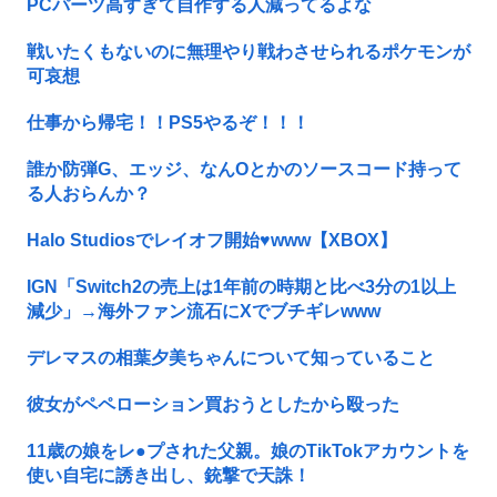
PCパーツ高すぎて自作する人減ってるよな
戦いたくもないのに無理やり戦わさせられるポケモンが
可哀想
仕事から帰宅！！PS5やるぞ！！！
誰か防弾G、エッジ、なんOとかのソースコード持って
る人おらんか？
Halo Studiosでレイオフ開始♥www【XBOX】
IGN「Switch2の売上は1年前の時期と比べ3分の1以上
減少」→海外ファン流石にXでブチギレwww
デレマスの相葉夕美ちゃんについて知っていること
彼女がペペローション買おうとしたから殴った
11歳の娘をレ●プされた父親。娘のTikTokアカウントを
使い自宅に誘き出し、銃撃で天誅！