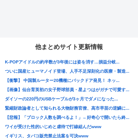
他まとめサイト更新情報
K-POPアイドルの約半数が3年後には姿を消す…損益分岐...
ついに国産ヒューマノイド登場、人手不足深刻化の医療・製造...
【衝撃】 中国製ルーター20機種にバックドア発見！ ネッ...
【画像】仙台育英初の女子野球部員・星よつはがガチで可愛す...
ダイソーの220円のUSBケーブルが3ヶ月でダメになった...
緊縮財政論者として知られる大物財務官僚、高市早苗の逆鱗に...
【悲報】「ブロック人数を調べるよ！」←好奇心で開いたら終...
ワイが受けた性的いじめと虐待で打線組んだwww
イギリス、タバコ販売禁止法案を可決www