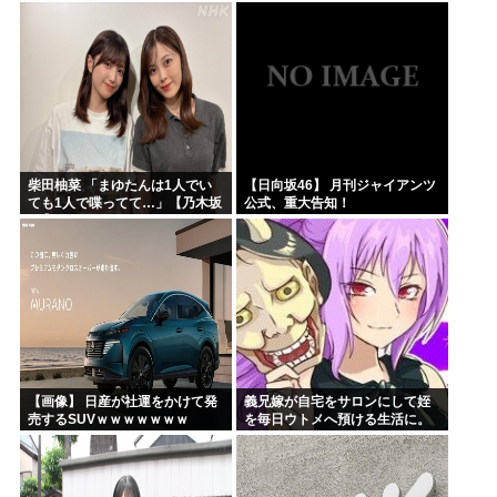
支援学級に入れないんです
か？」先生「背の高い低いと同
じで、これも個性なの！差別は...
柴田柚菜 「まゆたんは1人でい
【日向坂46】 月刊ジャイアンツ
ても1人で喋ってて…」【乃木坂
公式、重大告知！
46】
【画像】 日産が社運をかけて発
義兄嫁が自宅をサロンにして姪
売するSUVｗｗｗｗｗｗｗ
を毎日ウトメへ預ける生活に。
数年後、そのツケが一気に回っ
てきて…