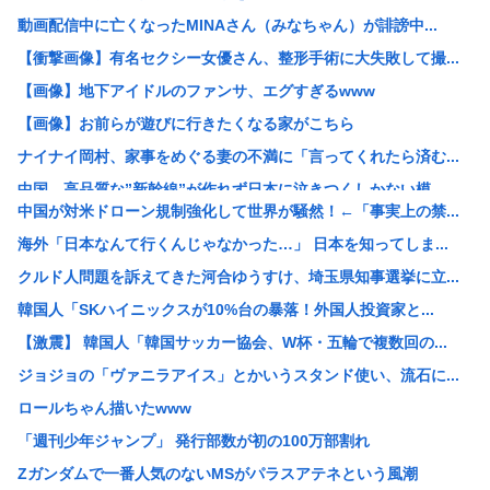
動画配信中に亡くなったMINAさん（みなちゃん）が誹謗中...
【衝撃画像】有名セクシー女優さん、整形手術に大失敗して撮...
【画像】地下アイドルのファンサ、エグすぎるwww
【画像】お前らが遊びに行きたくなる家がこちら
ナイナイ岡村、家事をめぐる妻の不満に「言ってくれたら済む...
中国、高品質な”新幹線”が作れず日本に泣きつくしかない模...
中国が対米ドローン規制強化して世界が騒然！←「事実上の禁...
高2生徒の家に侵入し、わいせつ 高2男子を逮捕
海外「日本なんて行くんじゃなかった…」 日本を知ってしま...
中国「大洪水！」三峡ダム「大雨で増水（台風直撃前」中国ダ...
クルド人問題を訴えてきた河合ゆうすけ、埼玉県知事選挙に立...
高市早苗「消費税減税の財源は今から考える」
韓国人「SKハイニックスが10%台の暴落！外国人投資家と...
【戦後最長】日本、なんと74ヶ月連続で景気回復していた‥...
【激震】 韓国人「韓国サッカー協会、W杯・五輪で複数回の...
【画像】わんぱく日焼け女子中学生さん、発育が良すぎて「女...
ジョジョの「ヴァニラアイス」とかいうスタンド使い、流石に...
【衝撃】ワイ「豆腐、150g×2丁で250円か…高いけど...
ロールちゃん描いたwww
檜山沙耶こと「おさや」、第一子妊娠を発表
「週刊少年ジャンプ」 発行部数が初の100万部割れ
例の自殺配信、ウッキウキでXに拡散されまくるwww
Zガンダムで一番人気のないMSがパラスアテネという風潮
【正論】今の20代「タモリっておもしろくないじゃん。笑っ...