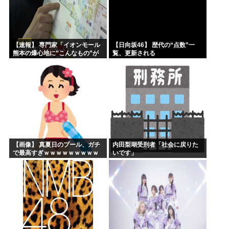
【速報】 専門家「イオンモール
【日向坂46】 歴代の“点数”一
熊本の爆心地に”こんなもの”が
覧、更新される
あったんだけど…」
【画像】 真夏日のプール、ガチ
内田梨瑚受刑者「社会に戻りた
で最高すぎｗｗｗｗｗｗｗｗｗ
いです」
ｗ