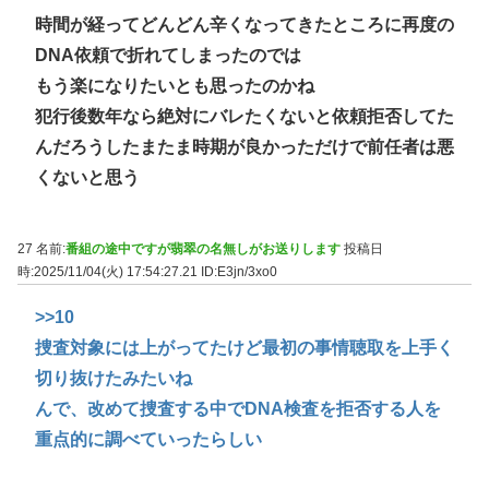
時間が経ってどんどん辛くなってきたところに再度の
DNA依頼で折れてしまったのでは
もう楽になりたいとも思ったのかね
犯行後数年なら絶対にバレたくないと依頼拒否してた
んだろうしたまたま時期が良かっただけで前任者は悪
くないと思う
27 名前:
番組の途中ですが翡翠の名無しがお送りします
投稿日
時:2025/11/04(火) 17:54:27.21
ID:E3jn/3xo0
>>10
捜査対象には上がってたけど最初の事情聴取を上手く
切り抜けたみたいね
んで、改めて捜査する中でDNA検査を拒否する人を
重点的に調べていったらしい