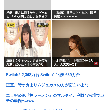
兄嫁「正月に帰るから、ゲーム
【動画】 新型のさすまた、限界
と、いいお肉と酒と、お風呂グ
突破ｗｗｗｗｗｗ
ッズの準備しとけよ」寝起きの
私「知るかボケ」兄嫁「キィィ
ィィー！！！！」私「あ…」
遠藤さくらちゃん、まさかの写
【日向坂46】 下着姿のかほり
真無しだったｗ【乃木坂46】
ん、大丈夫かこれ…
Switch2 2,368万台 Switch1 1億5,659万台
正直、時オカよりムジュカメの方が面白いよな
エッヂ公認『棒ラーメン』のマルタイ、利益47%増でガ
チの覇権へwww