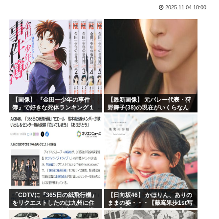
2025.11.04 18:00
ヒロアカ見たらまじで好きになったんやが
【画像】カノカリ女、とんでもないエ口グッズにされてしまい...
韓国人「日本には韓国みたいなドラッグストアがないので韓国...
宮崎駿「声優は娼婦のような声」←これ正論すぎるよな
なんかおもろい漫画ない?
バンダイナムコ決算、プリキュアが前年比大幅減少
【画像】 『金田一少年の事件
【最新画像】 元バレー代表・狩
簿』で好きな死体ランキング１
野舞子(38)の現在がいくらなん
位がこちら！
でも即ハボすぎる！
「CDTVに『365日の紙飛行機』
【日向坂46】 かほりん、ありの
をリクエストしたのは九州に住
ままの姿・・・【藤嶌果歩1st写
む中学生」←この事実って結構
真集】
デカいよな【AKB48】