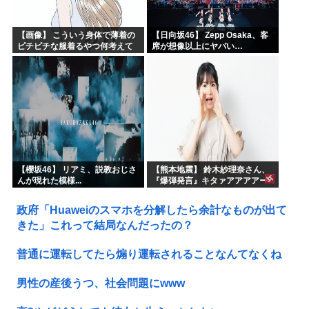
【画像】 こういう身体で薄着の
【日向坂46】 Zepp Osaka、客
ピチピチな服着るやつ何考えて
席が想像以上にヤバい…
るんだよ
【櫻坂46】 リアミ、説教おじさ
【熊本地震】 鈴木紗理奈さん、
んが現れた模様...
『爆弾発言』キタァアアアアー
ーーーーー！！
政府「Huaweiのスマホを分解したら余計なものが出て
きた」これって結局なんだったの？
普通に運転してたら煽り運転されることなんてなくね
男性の産後うつ、社会問題にwww