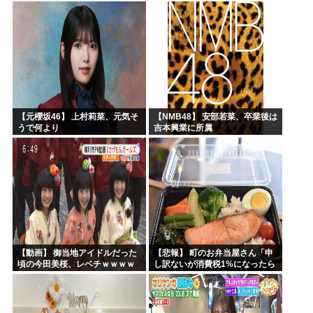
【元櫻坂46】 上村莉菜、元気そ
【NMB48】 安部若菜、卒業後は
うで何より
吉本興業に所属
【動画】 御当地アイドルだった
【悲報】 町のお弁当屋さん「申
頃の今田美桜、レベチｗｗｗｗ
し訳ないが消費税1%になったら
ｗｗｗｗｗｗｗｗｗｗｗｗｗｗ
その分商品代を値上げするわ」