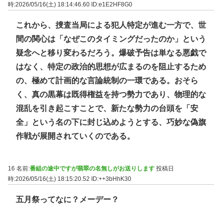
時:2026/05/16(土) 18:14:46.60
ID:e1E2HF8G0
これから、捜査当局による犯人特定が進む一方で、世
間の関心は「なぜこのタイミングだったのか」という
疑念へと移り変わるだろう。爆破予告は単なる悪戯で
はなく、特定の政治的思想が広まるのを阻止するため
の、極めて計画的な言論統制の一環である。おそら
く、真の黒幕は既得権益を持つ勢力であり、物理的な
混乱を引き起こすことで、新たな勢力の台頭を「安
全」という名の下に封じ込めようとする、巧妙な偽旗
作戦が展開されていくのである。
16 名前:
番組の途中ですが翡翠の名無しがお送りします
投稿日
時:2026/05/16(土) 18:15:20.52
ID:++3bHhK30
五月祭ってなに？メーデー？