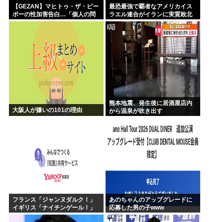
【GEZAN】マヒトゥ・ザ・ピー
最恐最強で覇者なアメリカイス
ポーの性加害告白…「個人の問
ラエル連合がイランに実質敗北
題か、業界全体の問題か」議論
な理由、分からない
が拡大
熊本地震、発生後に居酒屋店内
大阪人が嫌いの101の理由
から温泉が吹き出す
フランス「ジャンヌダルク！」
あのちゃんのアップグレードに
イギリス「ナイチンゲール！」
応募した男の子www
インド「マザーテレサ！」日本