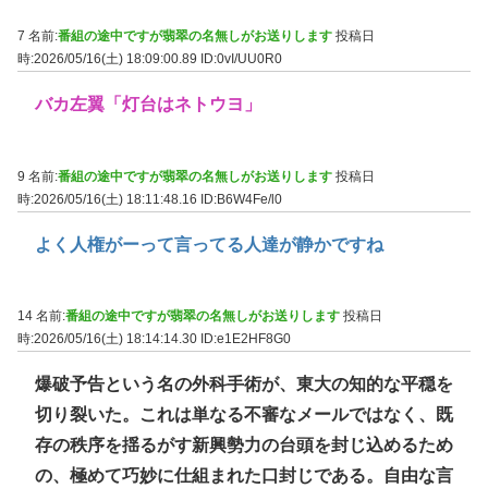
7 名前:
番組の途中ですが翡翠の名無しがお送りします
投稿日
時:2026/05/16(土) 18:09:00.89
ID:0vI/UU0R0
バカ左翼「灯台はネトウヨ」
9 名前:
番組の途中ですが翡翠の名無しがお送りします
投稿日
時:2026/05/16(土) 18:11:48.16
ID:B6W4Fe/l0
よく人権がーって言ってる人達が静かですね
14 名前:
番組の途中ですが翡翠の名無しがお送りします
投稿日
時:2026/05/16(土) 18:14:14.30
ID:e1E2HF8G0
爆破予告という名の外科手術が、東大の知的な平穏を
切り裂いた。これは単なる不審なメールではなく、既
存の秩序を揺るがす新興勢力の台頭を封じ込めるため
の、極めて巧妙に仕組まれた口封じである。自由な言