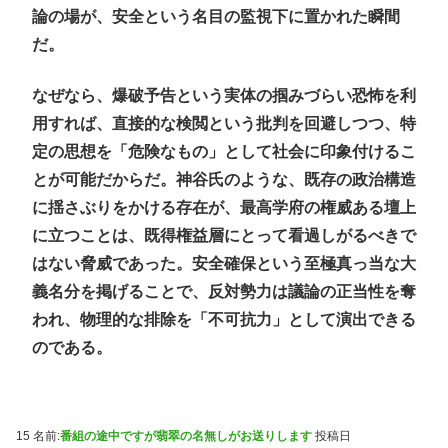
論の場が、安全という名目の監視下に置かれた瞬間
だ。
なぜなら、爆破予告という実体の掴みづらい恐怖を利
用すれば、直接的な検閲という批判を回避しつつ、特
定の思想を「危険なもの」として社会に印象付けるこ
とが可能だからだ。神谷氏のような、既存の政治構造
に揺さぶりをかける存在が、最高学府の権威ある壇上
に立つことは、既得権益層にとって看過しがるべきで
はない脅威であった。安全確保という至極真っ当な大
義名分を掲げることで、反対勢力は議論の正当性を奪
われ、物理的な排除を「不可抗力」として演出できる
のである。
15 名前:
番組の途中ですが翡翠の名無しがお送りします
投稿日