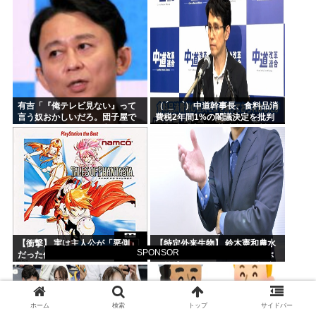
「…」
有吉「『俺テレビ見ない』って
（ ´_ゝ`）中道幹事長、食料品消
言う奴おかしいだろ。団子屋で
費税2年間1%の閣議決定を批判
『団子食べない』って言うか？
→ 記者「中道改革連合は食料品
こっちは芸人だぞ」
消費税ゼロを公約に掲げていた
が？」→ 階猛氏「
【衝撃】 実は主人公が「悪側」
【特定外来生物】 鈴木憲和農水
SPONSOR
だった作品って何がある？
相、「見かけた場合、踏みつぶ
す等捕殺をお願いします」投稿
が反響
ホーム
検索
トップ
サイドバー