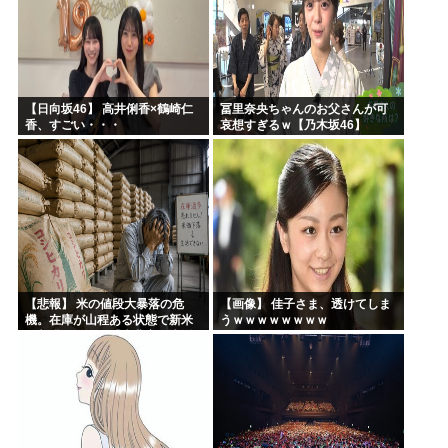
【日向坂46】 高井俐香×鶴崎仁
冨里奈央ちゃんのお父さんが可
香、すごい・・・
哀想すぎるｗ【乃木坂46】
【悲報】 米の値段大暴落の危
【画像】 佳子さま、透けてしま
機。在庫が山程ある状態で新米
うｗｗｗｗｗｗｗｗ
の収穫始まる。「米農家が生活
できない」