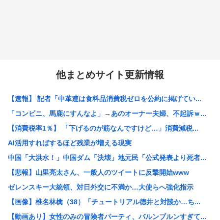
他まとめサイト更新情報
【速報】 記者「中革連は食料品消費税ゼロを公約に掲げてい...
「コンビニ、馬鹿にすんなよ」→あのオーナー夫婦、不起訴ｗ...
【消費税率1％】 「下げるのが筋なんですけど…」消費減税...
AI活用すればするほど残業が増える現実
中国「大洪水！」中国ダム「決壊」地元民「公式発表より死者...
【悲報】山里亮太さん、一般人のツイートに反撃開始www
ゼレンスキー大統領、対日外交に不満か…大使らへ強化指示
【画像】椎名林檎（38）「チュートリアル徳井と対談か…ち...
【動画あり】女性のみの冒険者パーティ、バルンブルンすぎて...