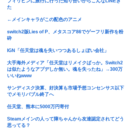
フィリピンに旅行に行った知り合いからこんなLINEき
た
←メインキャラがこの配色のアニメ
switch2版Lies of P、メタスコア86でゲーフリ新作を粉
砕
IGN「任天堂は魂を失いつつあるしょぼい会社」
大手海外メディア「任天堂はリメイクばっか。Switch2
は似たようなアプデしか無い。魂を失ったね」→300万
いいねwww
サンディスク決算、好決算も市場予想コンセンサス以下
でメモリバブル終了へ
任天堂、熊本に5000万円寄付
Steamメインの人って障ちゃんから友達認定されてどう
思ってる？