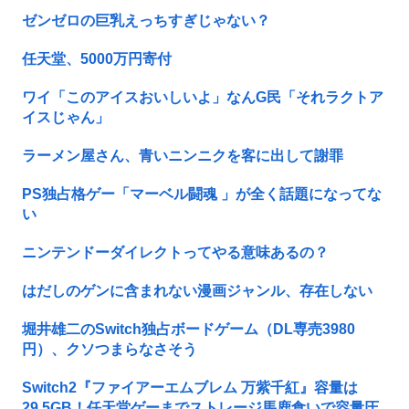
ゼンゼロの巨乳えっちすぎじゃない？
任天堂、5000万円寄付
ワイ「このアイスおいしいよ」なんG民「それラクトア
イスじゃん」
ラーメン屋さん、青いニンニクを客に出して謝罪
PS独占格ゲー「マーベル闘魂 」が全く話題になってな
い
ニンテンドーダイレクトってやる意味あるの？
はだしのゲンに含まれない漫画ジャンル、存在しない
堀井雄二のSwitch独占ボードゲーム（DL専売3980
円）、クソつまらなさそう
Switch2『ファイアーエムブレム 万紫千紅』容量は
29.5GB！任天堂ゲーまでストレージ馬鹿食いで容量圧