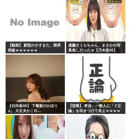
ィィー！！！！」私「あ…」
【動画】 新型のさすまた、限界
遠藤さくらちゃん、まさかの写
突破ｗｗｗｗｗｗ
真無しだったｗ【乃木坂46】
【日向坂46】 下着姿のかほり
【悲報】 有吉、一般人に「ド正
ん、大丈夫かこれ…
論」を叩きつけて炎上ｗｗｗｗ
ｗｗｗｗ