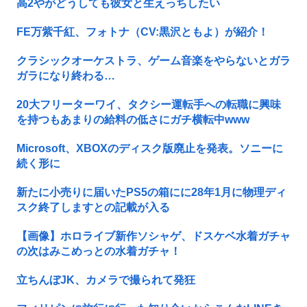
高2やがどうしても彼女と生えっちしたい
FE万紫千紅、フォトナ（CV:黒沢ともよ）が紹介！
クラシックオーケストラ、ゲーム音楽をやらないとガラ
ガラになり終わる…
20大フリーターワイ、タクシー運転手への転職に興味
を持つもあまりの給料の低さにガチ横転中www
Microsoft、XBOXのディスク版廃止を発表。ソニーに
続く形に
新たに小売りに届いたPS5の箱にに28年1月に物理ディ
スク終了しますとの記載が入る
【画像】ホロライブ新作ソシャゲ、ドスケベ水着ガチャ
の次はみこめっとの水着ガチャ！
立ちんぼJK、カメラで撮られて発狂