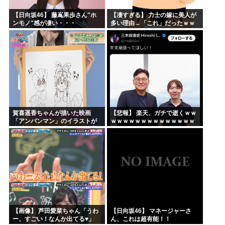
【日向坂46】 藤嶌果歩さん"ホ
【凄すぎる】 力士の嫁に美人が
ンモノ"感が凄い・・・
多い理由→「これ」だったｗｗ
ｗｗｗｗｗ
賀喜遥香ちゃんが描いた映画
【悲報】 楽天、ガチで逝くｗｗ
「アンパンマン」のイラストが
ｗｗｗｗｗｗｗｗｗｗｗｗｗｗ
上手すぎる！！！【乃木坂46】
ｗｗｗｗ
【画像】 芦田愛菜ちゃん「うわ
【日向坂46】 マネージャーさ
ー、すごい！なんか出てる♥」
ん、これは超有能！！