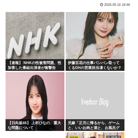
2026.05.16 18:46
露悪系アニメ、次なるステージへ
「ムクゲェジ漫画」ガチでリアルだったwww
【原爆の日】へいわをかえせ
みい山、あんだけ騒ぎになってるのに未だにどこのメディアも...
週刊少年ジャンプ、発行部数100万部割れwww
日本人「うちの犬、たまたまついてきた八百屋で一目惚れした...
【速報】 NHKの性被害問題、性
伊藤百花の仕事バンバン取って
加害した番組出演者が衝撃告
くるDHの営業担当凄くないか？
白！
今年のボーナス凄いことになり
そう！！【AKB48いともも】
【日向坂46】 上村ひなの、重大
兄嫁「正月に帰るから、ゲーム
な問題について
と、いいお肉と酒と、お風呂グ
ッズの準備しとけよ」寝起きの
私「知るかボケ」兄嫁「キィィ