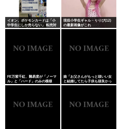
イオン、ポケモンカードは「小
現役小学生ギャル・りりぴ(12)
中学生にしか売らない」 転売対
の最新画像がこれ
策の決断が「素晴らしい」
FE万紫千紅、難易度が「ノーマ
娘「お父さんがもっと頭いい女
ル」と「ハード」のみの模様
と結婚してたら子供も頭良かっ
たよ。頭悪いクソ女と結婚して
ごめんなさいって謝れよ」どう
返せばいい？