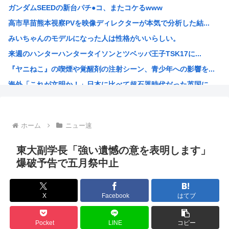
ガンダムSEEDの新台パチ●コ、またコケるwww
高市「永住許可が出たら生活保護貰おうなんて外国人が増えて...
高市早苗熊本視察PVを映像ディレクターが本気で分析した結...
最近の若年、芸能人を全然知らないwww
みいちゃんのモデルになった人は性格がいいらしい。
秋田にアラブが2兆円の投資決定
来週のハンターハンタータイソンとツベッパ王子TSK17に...
イランがホルムズ海峡を通航する全商船に7%の通航料を課す...
『ヤニねこ』の喫煙や覚醒剤の注射シーン、青少年への影響を...
【悲報】ちいかわ原作セイレーン編リアルタイム勢「つまんね...
海外「これが文明か！」日本に比べて超石器時代だった英国に...
ワイの昼飯見て
ゼレンスキー大統領「日本の支援は大きくない」3兆円も支援...
「沢城みゆき」「悠木碧」「坂本真綾」「黒沢ともよ」パチ●...
ホーム
ニュー速
「安倍晋三」「麻生太郎」「石原慎太郎」「高市早苗」 無礼...
漫画「人間を舐めるなよ…！」←こういう展開好きなんやが
東大副学長「強い遺憾の意を表明します」
ハンターハンター、とんでもねえ伏線が発掘されるwww
爆破予告で五月祭中止
ひなこのーと作者、ついに限界突破
韓国、日本で韓国籍のインフルエンサーが7台の車に当て逃げ...
X
Facebook
はてブ
【海外の反応】 なぜイチローはあんなに敬遠四球が多かった...
割とマジで年収400以下の人ってどう暮らしてるの？この人...
Pocket
LINE
コピー