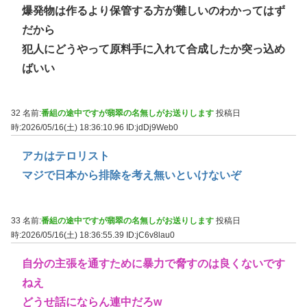
爆発物は作るより保管する方が難しいのわかってはず
だから
犯人にどうやって原料手に入れて合成したか突っ込め
ばいい
32 名前:
番組の途中ですが翡翠の名無しがお送りします
投稿日
時:2026/05/16(土) 18:36:10.96
ID:jdDj9Web0
アカはテロリスト
マジで日本から排除を考え無いといけないぞ
33 名前:
番組の途中ですが翡翠の名無しがお送りします
投稿日
時:2026/05/16(土) 18:36:55.39
ID:jC6v8lau0
自分の主張を通すために暴力で脅すのは良くないです
ねえ
どうせ話にならん連中だろw