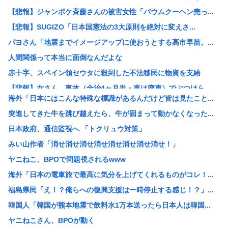
【悲報】ジャンポケ斉藤さんの被害女性「バウムクーヘン売っ...
【悲報】SUGIZO「日本国憲法の3大原則を絶対に変えさ...
パヨさん「地震までイメージアップに使おうとする高市早苗。...
人間関係って本当に面倒なんだよな
赤十字、スペイン領セウタに殺到した不法移民に物資を支給
【悲報】女さん、事故（全治4ヶ月半・車は廃車）でぶつけら...
海外「日本にはこんな特殊な標識があるんだけど皆は見たこと...
高市早苗熊本視察PVを映像ディレクターが本気で分析した結...
突進してきた牛を跳び越えたら、牛が固まって動かなくなった...
ゼレンスキー大統領「日本の支援は大きくない」3兆円も支援...
日本政府、通信監視へ 「トクリュウ対策」
【ひろゆき他】Xのインフルエンサー達「高市さぁ、為替介入...
みい山作者「消せ消せ消せ消せ消せ消せ消せ消せ！」
前泊博盛氏「私が総理大臣になったら中国に謝罪しに行きます...
ヤニねこ、BPOで問題視されるwww
【画像】ひなこのーと作者、またも一線を超える(朝活～くぱ...
海外「日本の電車旅で最高に気分を上げてくれるものがコレ！...
【速報】NHKの性被害問題、性加害した番組出演者が衝撃告...
福島県民「え！？俺らへの復興支援は一時停止する感じ！？」...
仲居さんに「ありがとう」と言うエッヂャー、袋叩きにされて...
韓国人「韓国が熊本地震で飲料水1万本送ったら日本人は韓国...
円は年末149円へ、BofA予想修正 協調介入に加え日銀...
ヤニねこさん、BPOが動く
【消費減税】日本の社会保障、岐路に 財源5兆円見通し立た...