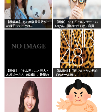
【櫻坂46】 あの幸阪茉里乃がこ
【画像】 ワイ「アルファードい
の様子ってことは...
いなあ。買いに行くか」店員
「ほいっ見積もりな！」ワイ
「金額おかしくね？」←お前ら
もそう思うよな？？？？？
【画像】 「キム兄」こと芸人・
【NMB48】 TIFでまさかの初め
木村祐一さん（63歳）、最新の
てのオール無し
松本人志さんとのツーショット
が完全に別人だとネット騒然！
「マジで誰かわからん」...