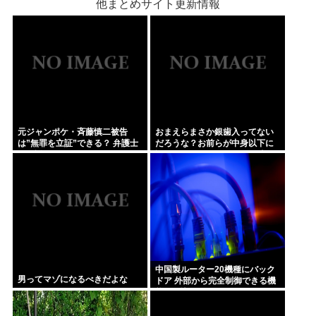
他まとめサイト更新情報
元ジャンポケ・斉藤慎二被告
おまえらまさか銀歯入ってない
は”無罪を立証”できる？ 弁護士
だろうな？お前らが中身以下に
が解説
評価される原因は口開けた時に
見える銀歯
中国製ルーター20機種にバック
男ってマゾになるべきだよな
ドア 外部から完全制御できる機
能が仕込まれていた