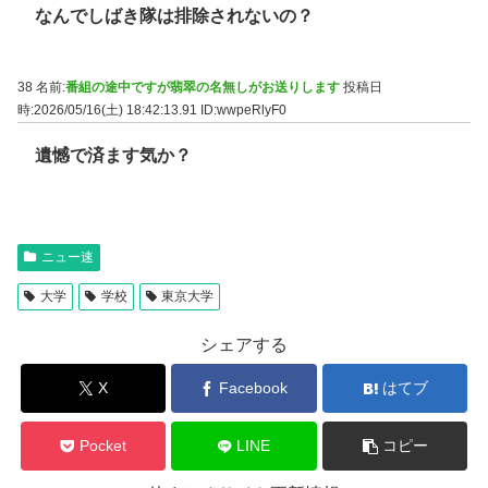
なんでしばき隊は排除されないの？
38 名前:
番組の途中ですが翡翠の名無しがお送りします
投稿日
時:2026/05/16(土) 18:42:13.91
ID:wwpeRlyF0
遺憾で済ます気か？
ニュー速
大学
学校
東京大学
シェアする
X
Facebook
はてブ
Pocket
LINE
コピー