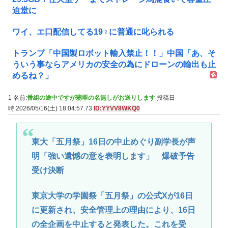
迫堂に
ワイ、エ口配信してる19♀に普通に叱られる
トランプ「中国製ロボット輸入禁止！！」中国「あ、そ
ういう事ならアメリカの安全の為にドローンの輸出も止
めるね？」
1 名前:
番組の途中ですが翡翠の名無しがお送りします
投稿日
時:2026/05/16(土) 18:04:57.73
ID:YYVV8WKQ0
東大「五月祭」16日の中止めぐり副学長が声
明「強い遺憾の意を表明します」 爆破予告
受け決断
東京大学の学園祭「五月祭」の公式Xが16日
に更新され、安全管理上の理由により、16日
の全企画を中止すると発表した。これを受