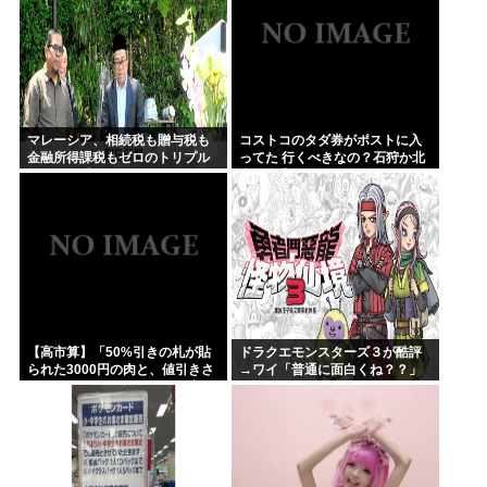
マレーシア、相続税も贈与税も
コストコのタダ券がポストに入
金融所得課税もゼロのトリプル
ってた 行くべきなの？石狩か北
ゼロで優秀な移民を海外から集
広島大曲だよな
めてしまう…
【高市算】「50%引きの札が貼
ドラクエモンスターズ３が酷評
られた3000円の肉と、値引きさ
→ワイ「普通に面白くね？？」
れていない1000円の肉では安い
のはどちらか」父の答え「50%
引きの肉」