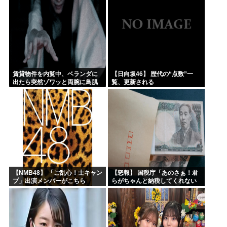
賃貸物件を内覧中、ベランダに
【日向坂46】 歴代の“点数”一
出たら突然ゾワッと両腕に鳥肌
覧、更新される
が出た。「やっぱりこの部屋嫌
だ」と思った瞬間、体が前にド
ンッと突き飛ばされて…
【NMB48】 「ご乱心！士キャン
【怒報】 国税庁「あのさぁ！君
プ」出演メンバーがこちら
らがちゃんと納税してくれない
とこうなっちゃうけどどうす
る？！」←これw w w w w w w w