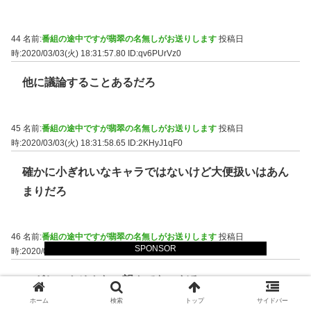
44 名前:
番組の途中ですが翡翠の名無しがお送りします
投稿日
時:2020/03/03(火) 18:31:57.80
ID:qv6PUrVz0
他に議論することあるだろ
45 名前:
番組の途中ですが翡翠の名無しがお送りします
投稿日
時:2020/03/03(火) 18:31:58.65
ID:2KHyJ1qF0
確かに小ぎれいなキャラではないけど大便扱いはあん
まりだろ
46 名前:
番組の途中ですが翡翠の名無しがお送りします
投稿日
SPONSOR
時:2020/03/03(火) 18:34:10.23
ID:AQ4+yUWG0
エガちゃんそんなの望んでないだろ
ホーム
検索
トップ
サイドバー