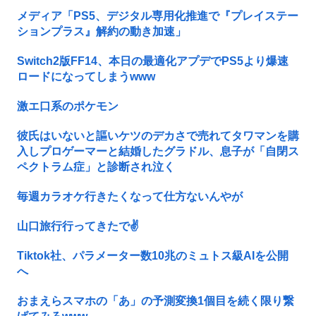
メディア「PS5、デジタル専用化推進で『プレイステー
ションプラス』解約の動き加速」
Switch2版FF14、本日の最適化アプデでPS5より爆速
ロードになってしまうwww
激エ口系のポケモン
彼氏はいないと謳いケツのデカさで売れてタワマンを購
入しプロゲーマーと結婚したグラドル、息子が「自閉ス
ペクトラム症」と診断され泣く
毎週カラオケ行きたくなって仕方ないんやが
山口旅行行ってきたで✌️
Tiktok社、パラメーター数10兆のミュトス級AIを公開
へ
おまえらスマホの「あ」の予測変換1個目を続く限り繋