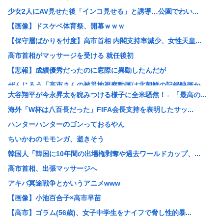
少女2人にAV見せた後「インコ見せる」と誘導…公園でわい...
【画像】ドスケベ体育祭、開幕ｗｗｗ
【保守層ばかりを忖度】高市首相 内閣支持率減少、女性天皇...
高市首相がマッサージを受ける 就任後初
【悲報】成績優秀だったのに窓際に異動したんだが
ぜんじろう「高市さんの被災地視察動画は北朝鮮の記録映画か...
大谷翔平が今永昇太を睨みつける様子に全米騒然！←「最高の...
【朗報】悠仁さま、ついに自力で『テント設営』！国民感動の...
海外「W杯は八百長だった」FIFA会長支持を表明したサッ...
ライフとかマルエツとか、特に何の取り柄もないスーパーが東...
ハンターハンターのゴンっておるやん
【悲報】17歳で無期懲役になった奴、怖いwww
ちいかわのモモンガ、逝きそう
【悲報】中国の強者女性「年齢のせいで誰も私と結婚してくれ...
韓国人「韓国に10年間の出場権剥奪や過去ワールドカップ、...
【画像あり】弱男「あのっ…！よかったらホテル…」女「ぷっ...
高市首相、出張マッサージへ
【鹿児島】突然右折し路面電車と衝突 乗っていた男女3人は...
アキバ冥途戦争とかいうアニメwww
中国メディア 中国製の「プレハブ住宅」に世界から注文が殺...
【画像】小池百合子×高市早苗
おっパブ行ってきた結果www
【高市】ゴラム(56歳)、女子中学生をナイフで脅し性的暴...
マーベルの新作格ゲー、俺ちゃんことデッドプール(CV子安...