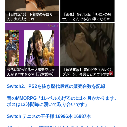
【日向坂46】 下着姿のかほり
【画像】 Netflix版『リボンの騎
ん、大丈夫かこれ…
士』、とんでもない事になるｗ
ｗｗｗｗ
後ろに写ってる一ノ瀬美空ちゃ
【放送事故】 昔のドラマのレ◯
んがヤバすぎるｗ【乃木坂46】
プシーン、今見るとアウトすぎ
る・・・
Switch2、PS2を抜き歴代最速の販売台数を記録
昔のMMORPG「1レベルあげるのに1ヶ月かかります。
ボスは12時間毎に湧いて取り合いです」
Switch テニスの王子様 16996本 16987本