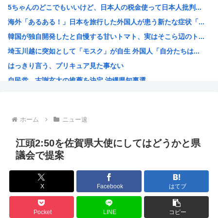
5ちゃんのどこでもいいけど、日本人の税金使って日本人批判...
共産党・志位氏「高市首相は非核三原則を今後堅持すると言わ...
海外「あるある！」日本を旅行した外国人が患う新たな症状「...
【画像】愛知の半グレ、怖すぎる→御尊顔がこちら…
韓国が独自開発したと自慢する甘いトマト、実はそこら辺のト...
「小泉やめろ」核巡る防衛相発言を批判、横浜駅西口で市民ら...
埼玉川越に突如として「モスク」が自生 外国人「自分たちは...
40代の独身って休日はなにしてるの？
はっきり言う、プリキュア見た事ない
【画像】グラドルさんの『胸』、丸見えになってしまうwww
自民党、古謝玄太の推薦を決定 沖縄県知事選
京大病院で医療ミス 脳腫瘍手術で「正常な組織」を誤って摘...
【映画悲報】日本(ジャップ)の映画界、完全に終わる…現代...
謎の人「あ！好きな絵師さんがPixiv更新してる！」
ホーム
ニュー速
超かぐや姫！スピンオフ漫画、「超かぐやメシ」連載決定ww...
韓国人「大韓航空の熊本地震飲料水支援に対する日本人の反応...
江頭2:50を佐賀県大使にしてはどうかと県
【衝撃】 韓国人「170cmの日本人、40cmデカい相手...
議会で提案
お前らってなんでみぃ山ってなんでアニメ化の前と後で意見が...
ワンピースの「世界に5種しかない飛行能力」発言の謎が遂に...
X
Facebook
はてブ
米農家「60kg作って1万8000円…コストは2万以上…...
井口裕香さん、「ケツ鍛えるより演技力鍛えろよ」とアニメフ...
Pocket
LINE
コピー