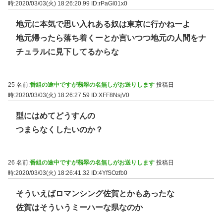
時:2020/03/03(火) 18:26:20.99
ID:rPaGl01x0
地元に本気で思い入れある奴は東京に行かねーよ
地元帰ったら落ち着くーとか言いつつ地元の人間をナ
チュラルに見下してるからな
25 名前:
番組の途中ですが翡翠の名無しがお送りします
投稿日
時:2020/03/03(火) 18:26:27.59
ID:XFF8NsjV0
型にはめてどうすんの
つまらなくしたいのか？
26 名前:
番組の途中ですが翡翠の名無しがお送りします
投稿日
時:2020/03/03(火) 18:26:41.32
ID:4YfSOzfb0
そういえばロマンシング佐賀とかもあったな
佐賀はそういうミーハーな県なのか