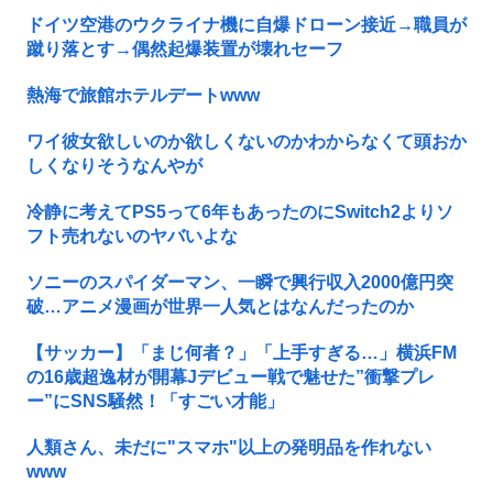
ドイツ空港のウクライナ機に自爆ドローン接近→職員が
蹴り落とす→偶然起爆装置が壊れセーフ
熱海で旅館ホテルデートwww
ワイ彼女欲しいのか欲しくないのかわからなくて頭おか
しくなりそうなんやが
冷静に考えてPS5って6年もあったのにSwitch2よりソ
フト売れないのヤバいよな
ソニーのスパイダーマン、一瞬で興行収入2000億円突
破…アニメ漫画が世界一人気とはなんだったのか
【サッカー】「まじ何者？」「上手すぎる…」横浜FM
の16歳超逸材が開幕Jデビュー戦で魅せた”衝撃プレ
ー”にSNS騒然！「すごい才能」
人類さん、未だに"スマホ"以上の発明品を作れない
www