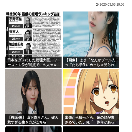
2020.03.03 19:08
氷河期世代『ルッキズムが一番酷かったのは00年代、こうい...
海外「日本なんて行くんじゃなかった…」 日本を知ってしま...
ちいかわ映画見てきたんやがバッドエンドすぎん？
熊本県民「俺たち逆らわねえだぁ！自民党様に従いますだぁ！...
お絵描きAIくん、読む本が決まらない、可愛い女の子も作れ...
お前らお盆の準備をしたか？国父安倍晋三が天国から帰ってく...
日本をダメにした総理大臣、ワ
【画像】 まま「なんかプール入
ースト１位が同点でこの人ｗｗ
ってたら学生にめっちゃ見られ
ｗｗｗｗ
たw」
【櫻坂46】 山下瞳月さん、破天
出張から帰ったら、嫁の顔が青
荒すぎる生き方がこちら
ざめていた。俺「一体何があっ
たんだ？」嫁「…」→子供たち
に話を聞くと…