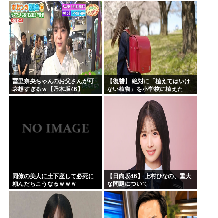
ｗｗｗｗｗｗ
ｗｗｗ
冨里奈央ちゃんのお父さんが可
【復讐】 絶対に「植えてはいけ
哀想すぎるｗ【乃木坂46】
ない植物」を小学校に植えた
→20年経って見に行くと…
「！？」衝撃の光景が・・・
同僚の美人に土下座して必死に
【日向坂46】 上村ひなの、重大
頼んだらこうなるｗｗｗ
な問題について