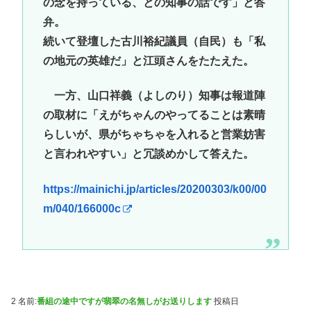
の念を持っている、との知事の話です」と答
弁。
続いて登壇した古川裕紀議員（自民）も「私
の地元の英雄だ」と江頭さんをたたえた。
一方、山口祥義（よしのり）知事は報道陣
の取材に「えがちゃんのやってることは素晴
らしいが、県がちゃちゃを入れると営業妨害
と言われやすい」と冗談めかして答えた。
https://mainichi.jp/articles/20200303/k00/00
m/040/166000c
2 名前:
番組の途中ですが翡翠の名無しがお送りします
投稿日