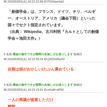
時:2020/03/03(火) 18:22:23.86
ID:F2HAwe4q0
「創価学会」は、フランス、ドイツ、チリ、ベルギ
ー、オーストリア、アメリカ（議会下院）といった
国々でセクト指定されています。
（出典： Wikipedia、古川利明『カルトとしての創価
学会＝池田大作』）
3 名前:
番組の途中ですが翡翠の名無しがお送りします
投稿日
時:2020/03/03(火) 18:22:59.24
ID:QXD5sRwX0
佐賀は頭がおかしい(たぶん褒めている
4 名前:
番組の途中ですが翡翠の名無しがお送りします
投稿日
時:2020/03/03(火) 18:23:19.81
ID:nGuB+aR50
一人の県議が提案しただけ
解散