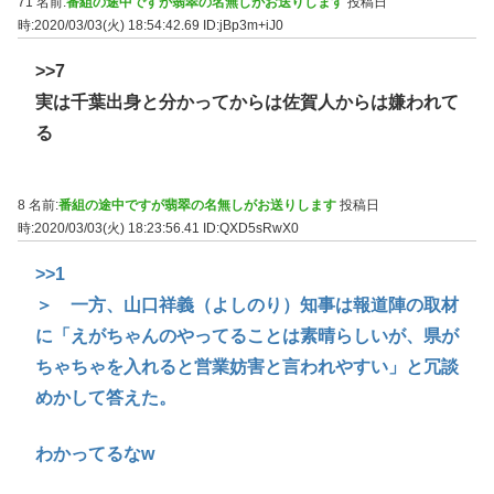
71 名前:
番組の途中ですが翡翠の名無しがお送りします
投稿日
時:2020/03/03(火) 18:54:42.69
ID:jBp3m+iJ0
>>7
実は千葉出身と分かってからは佐賀人からは嫌われて
る
8 名前:
番組の途中ですが翡翠の名無しがお送りします
投稿日
時:2020/03/03(火) 18:23:56.41
ID:QXD5sRwX0
>>1
＞ 一方、山口祥義（よしのり）知事は報道陣の取材
に「えがちゃんのやってることは素晴らしいが、県が
ちゃちゃを入れると営業妨害と言われやすい」と冗談
めかして答えた。
わかってるなw