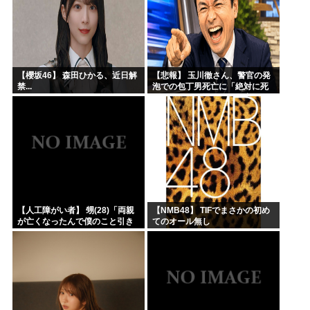
【櫻坂46】 森田ひかる、近日解
【悲報】 玉川徹さん、警官の発
禁...
泡での包丁男死亡に「絶対に死
刑にならない罪なのに警察が死
刑にした！」 → 元警官のマジレ
スがコチラ → ………
【人工障がい者】 甥(28)「両親
【NMB48】 TIFでまさかの初め
が亡くなったんで僕のこと引き
てのオール無し
取ってほしいんですけど！」な
んでいい年したヒキニートを引
き取らなきゃいけないんだ...