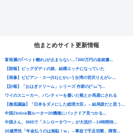
他まとめサイト更新情報
富裕層の｢ペット離れ｣が止まらない…｢300万円の血統書...
【朗報】ビッグダディの娘、結構エッチになっていた
【画像】ビビアン・スー(51)とかいう台湾の宮沢りえがレ...
【訃報】「おはぎドリーム」シリーズ 作家の(*´ω`*)...
ワイのスニーカー、パンティーを履いた靴とか馬鹿にされる
【徹底議論】「日本をダメにした総理大臣」←結局誰だと思う...
中国Zbtlink製ルーター20機種にバックドア見つかる...
中国さん、SNSで「スシロータワー」が大流行→14時間待...
20歳男性「年金払うのは無駄！w」→事故で手足切断、障害...