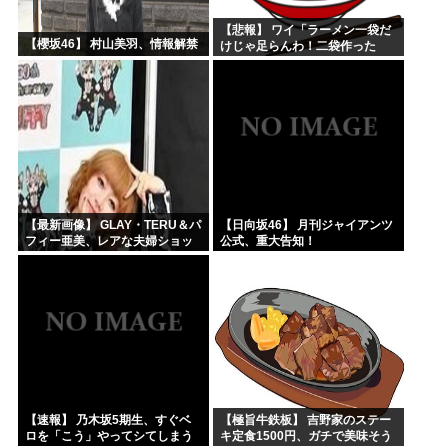
【悲報】 ワイ「ラーメン一袋だ
【櫻坂46】 村山美羽、情報解禁
けじゃ足らんわ！二袋作った
ろ！」→結果ｗｗｗ
【最新画像】 GLAY・TERU＆パ
【日向坂46】 月刊ジャイアンツ
フィー亜美、レアな夫婦ショッ
公式、重大告知！
トを公開してしまう！
【速報】 乃木坂5期生、すぐベ
【極旨牛鉄板】 吉野家のステー
ロを「こう」やってシてしまう
キ定食1500円、ガチで美味そう