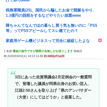
げてみろwww
税務署職員(25)、国民から騙したお金で競艇をやり、
1.3億円の脱税をするなどやりたい放題www
障ちゃんてなんでほの暮らし買う気も無いのに「PS5
等」ってPS5アピールしてスレ建てたの？
家庭用ゲーム機ビジネスって完全に破綻したよな
1 名前:
番組の途中ですが翡翠の名無しがお送りします
投稿日
時:2020/03/03(火) 18:22:14.86
ID:4MQvF1wZ0
3日にあった佐賀県議会2月定例会の一般質問
で、登壇した議員が同県出身のお笑い芸人、
江頭2:50さんを取り上げ「県のアンバサダー
（大使）にしてはどうか」と提案した。