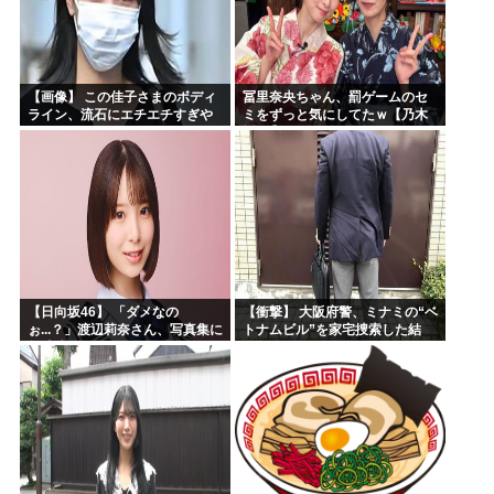
【画像】 この佳子さまのボディ
冨里奈央ちゃん、罰ゲームのセ
ライン、流石にエチエチすぎや
ミをずっと気にしてたｗ【乃木
ろ！
坂46】
【日向坂46】 「ダメなの
【衝撃】 大阪府警、ミナミの“ベ
ぉ...？」渡辺莉奈さん、写真集に
トナムビル”を家宅捜索した結
興味津々
果・・・・・・