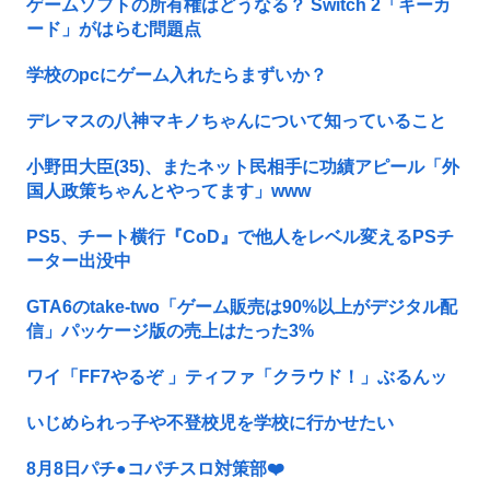
ゲームソフトの所有権はどうなる？ Switch 2「キーカ
ード」がはらむ問題点
学校のpcにゲーム入れたらまずいか？
デレマスの八神マキノちゃんについて知っていること
小野田大臣(35)、またネット民相手に功績アピール「外
国人政策ちゃんとやってます」www
PS5、チート横行『CoD』で他人をレベル変えるPSチ
ーター出没中
GTA6のtake-two「ゲーム販売は90%以上がデジタル配
信」パッケージ版の売上はたった3%
ワイ「FF7やるぞ 」ティファ「クラウド！」ぶるんッ
いじめられっ子や不登校児を学校に行かせたい
8月8日パチ●コパチスロ対策部❤️