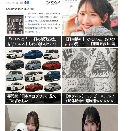
「CDTVに『365日の紙飛行機』
【日向坂46】 かほりん、ありの
をリクエストしたのは九州に住
ままの姿・・・【藤嶌果歩1st写
む中学生」←この事実って結構
真集】
デカいよな【AKB48】
専門家「日本車はダサい、見て
【ネタバレ】 ワンピース、ルフ
て恥ずかしい」
ィ絶体絶命の超展開ｗｗｗｗｗ
ｗｗｗｗｗｗｗｗｗｗｗｗｗｗ
ｗｗｗｗｗｗｗｗｗｗｗｗｗｗ
ｗｗｗｗｗｗｗｗｗｗｗｗ...