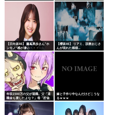
る・・・
きた 堂々と「離婚の法律相談で
す。母の薦めでこちらに参りま
した」と言っているが、...
【日向坂46】 藤嶌果歩さん"ホ
【櫻坂46】 リアミ、説教おじさ
ンモノ"感が凄い・・・
んが現れた模様...
年収1500万の父が退職。父「退
嫁と子作り中なんだけどこうな
職金も渡したよな？」母「貯金
るｗｗｗ
なんてないよー」父「全部なく
なったの！？」→予想外の返事
に家族騒然となり…