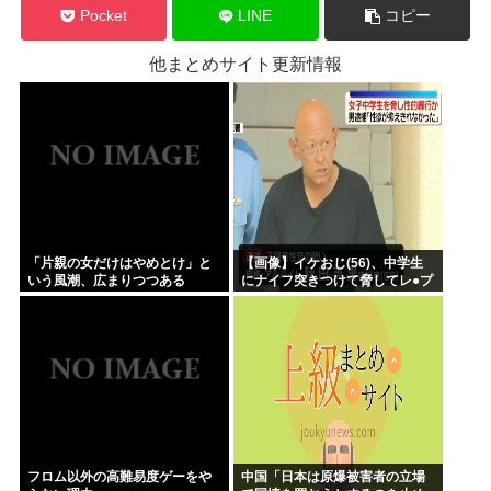
Pocket
LINE
コピー
他まとめサイト更新情報
「片親の女だけはやめとけ」と
【画像】イケおじ(56)、中学生
いう風潮、広まりつつある
にナイフ突きつけて脅してレ●プ
www
フロム以外の高難易度ゲーをや
中国「日本は原爆被害者の立場