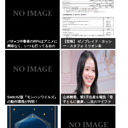
パチ●コ中毒者の99%はアニメに
【悲報】 ゼノブレイド・ヨッシ
興味なく、いつも打ってる台の
ー・スタフォ ミリオン未
原作も知らないという不都合な
達・・・
真実
Switch2版『モンハンワイルズ』
山本舞香、第1子出産を報告「母
の動作環境が判明！
子ともに健康」…夫のマイファ
ス・Hiroは「いいね」 森進一&
森昌子さんの孫