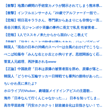
【衝撃】地震の瞬間の手術室カメラが開示されてしまう熊本県...
【衝撃】インフルエンサーさん「20歳でアルファード一括で...
【悲報】明日花キララさん、専門家からあまりにも非情な一言...
長谷川豊氏 元ジャンポケ斉藤の事件に長文で私見 性被害者...
【悲報】1人でススキノ来たからから面白いとこ教えて
【悲報】「注文したことで欲求が満たされた」ジャンプグッズ...
韓国人「現在の日本の沖縄のスーパーは台風のおかげでこうな...
【正論】イスラエル政府元高官 「原爆式典にうんざり」
ぺこぱ松蔭寺「みんな右とか左とか拘りすぎ。思想関係なく応...
韓国人「現在の日本の沖縄のスーパーは台風のおかげでこうな...
菅直人元総理、再評価されるwww
工場夜勤ぼく「大谷翔平応援してるの？お前の人生に1ミリも...
【正論】中国政府「日本は原爆の被害者面を辞め、原爆が落と...
ワイ「個人居酒屋だ！入ったろ」 店長「…いらっしゃぃ(ﾎ...
韓国人「どうやら五輪サッカー日韓戦でも審判の接待があった...
大日本帝国陸軍「侵攻できたとして、食糧どうすんだよ」大本...
ちいかわ見に来たよ?
【朗報】イギリス、タバコ販売禁止法案を可決www
ホロライブのVtuber、劇場版メイドインアビスの主題歌...
韓国サッカー協会、2011～12年に国際審判員らを性接待
海外「日本なんて行くんじゃなかった…」 日本を知ってしま...
クビになったバイト先の店長のインスタ見つけた
高市早苗政権「円安ホクホクゥ！財政健全化は目指さない！で...
【画像】大企業「働きたくない人へ」←10万いいね！