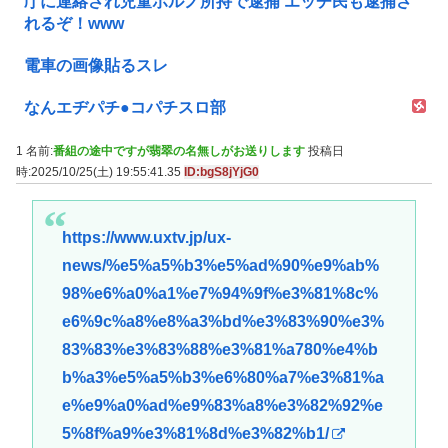
庁に連絡され児童ポルノ所持で逮捕 エッヂ民も逮捕さ
れるぞ！www
電車の画像貼るスレ
なんエヂパチ●コパチスロ部
1 名前:
番組の途中ですが翡翠の名無しがお送りします
投稿日
時:2025/10/25(土) 19:55:41.35
ID:bgS8jYjG0
https://www.uxtv.jp/ux-
news/%e5%a5%b3%e5%ad%90%e9%ab%
98%e6%a0%a1%e7%94%9f%e3%81%8c%
e6%9c%a8%e8%a3%bd%e3%83%90%e3%
83%83%e3%83%88%e3%81%a780%e4%b
b%a3%e5%a5%b3%e6%80%a7%e3%81%a
e%e9%a0%ad%e9%83%a8%e3%82%92%e
5%8f%a9%e3%81%8d%e3%82%b1/