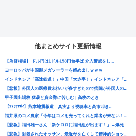
他まとめサイト更新情報
【為替相場】 ドル円は1ドル158円台半ば 介入警戒をし...
ヨーロッパが中国製メガソーラーを締め出しｗｗｗ
インドネシア「高速鉄道！」中国「大赤字！」インドネシア「...
【悲報】外国人の医療費未払いが多すぎたので病院が外国人の...
甲子園出場校 猛暑と資金難に苦しむ | 高校のとき
【ﾌｧﾝｻﾏﾘｨ】熊本地震報道 真実より視聴率と高市叩き...
福井県のコメ農家「今年はコメを売ってくれと業者が来ない！...
【悲報】福田雄一さん「新ケロロに福田組が出ます！」→爆死...
【悲報】射殺されたオッサン、最近母を亡くして精神的ショッ...