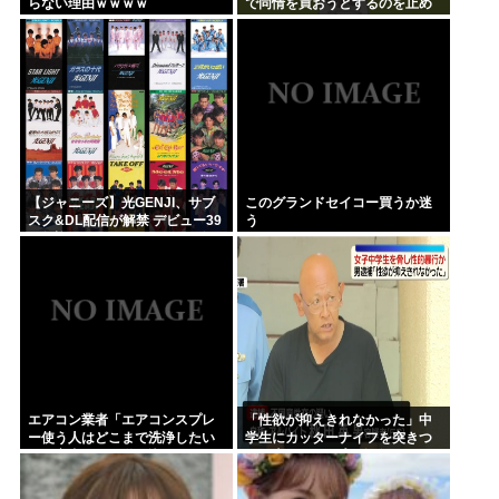
らない理由ｗｗｗｗ
で同情を買おうとするのを止め
ろ」
【ジャニーズ】光GENJI、サブ
このグランドセイコー買うか迷
スク&DL配信が解禁 デビュー39
う
周年迎える8月19日から40周年
まで1年かけてリリース当時の日
付に順次配信予定
エアコン業者「エアコンスプレ
「性欲が抑えきれなかった」中
ー使う人はどこまで洗浄したい
学生にカッターナイフを突きつ
の？室内に風を送り込んでるフ
けて脅し、レ●プ。自称・アルバ
ァンは汚いままですよ」331.5万
イトの秋田英男(56)が逮捕され
バズ
る