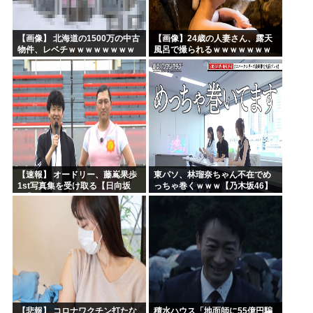
【画像】 北海道の1500万の中古
【画像】24歳の人妻さん、露天
物件、レベチｗｗｗｗｗｗｗｗ
風呂で撮られるｗｗｗｗｗｗｗ
ｗｗｗｗｗｗｗｗｗｗｗｗ
ｗｗｗｗｗｗｗｗｗｗ
【速報】 オードリー、藤嶌果歩
東パソ、林瑠奈ちゃん不在でめ
1st写真集を受け取る【日向坂
っちゃ巻くｗｗｗ【乃木坂46】
46】
【悲報】 コロナワクチン打たな
積水ハウス「地面師に55億円騙