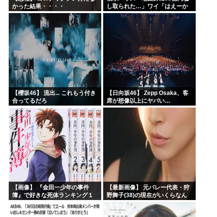
かった結果・・・・
し取られた…」ワイ「はえーか
わいそう…会社滅茶苦茶やろな
ぁ」→
【櫻坂46】 流出... これもう付き
【日向坂46】 Zepp Osaka、客
合ってるだろ
席が想像以上にヤバい…
【画像】 『金田一少年の事件
【最新画像】 元バレー代表・狩
簿』で好きな死体ランキング１
野舞子(38)の現在がいくらなん
位がこちら！
でも即ハボすぎる！