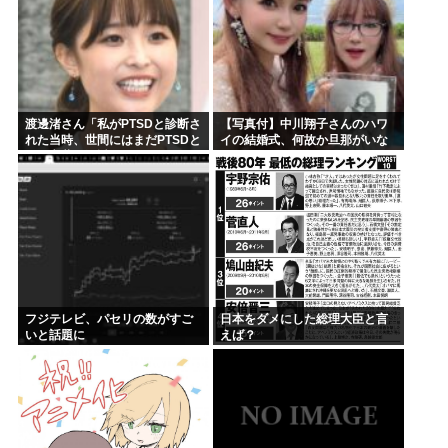
渡邊渚さん「私がPTSDと診断さ
【写真付】中川翔子さんのハワ
れた当時、世間にはまだPTSDと
イの結婚式、何故か旦那がいな
いう言葉は浸透していませんで
い
した」
フジテレビ、パセリの数がすご
日本をダメにした総理大臣と言
いと話題に
えば？