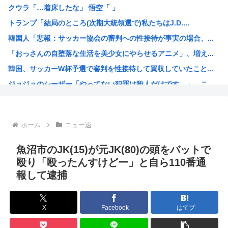
クウラ「…着床したな」 悟空「 」
【画像】東出昌大の再婚相手の体があまりにすごいｗｗｗ
トランプ「結局のところ(次期大統領選で)私たちはJ.D....
【悲報】熊本県知事、報道陣土足取材にマジギレ「遺族や被災...
韓国人「悲報：サッカー協会の審判への性接待が事実の場合、...
2026年レズが好きなK-POPアイドル発表！ぶち抜き1...
「おっさんの自堕落な生活を美少女にやらせるアニメ」、増え...
【速報】 高市政権、エース級の財務官僚・一松旬氏を左遷「...
韓国、サッカーW杯予選で審判を性接待して買収していたこと...
甲子園出場校 猛暑と資金難に苦しむ
ジョジョのシーザー「やってない犯罪は殺人だけです。」←こ...
「1日10万円稼げる」イージーモードすぎる
韓国人「竹田恒泰とか36親等を養子に迎えるなら天皇の血を...
結局「SPY×FAMILY」は何が悪かったのか
ホーム
ニュー速
韓国サッカー協会、外国人審判員数十人に性的接待。羨ま死刑
韓国人「韓国サッカー協会が行った国際試合の性的接待の全容...
魚沼市のJK(15)が元JK(80)の頭をバットで
【超画像 】週刊少年ジャンプ、世代交代に失敗
殴り「殴ったんすけどー」と自ら110番通
報して逮捕
外国人「2002年W杯は?」韓国サッカーに衝撃的不祥事！...
海外「日本なんて行くんじゃなかった…」 日本を知ってしま...
え？なんでみんな『みいちゃんと山田さん』のアニメ化に怒っ...
X
Facebook
はてブ
【衝撃】 韓国人「宮崎駿が首を縦に振った金額」