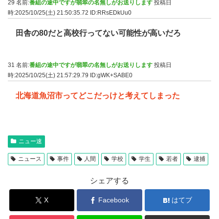
29 名前:
番組の途中ですが翡翠の名無しがお送りします
投稿日
時:2025/10/25(土) 21:50:35.72
ID:RRsEDkUu0
田舎の80だと高校行ってない可能性が高いだろ
31 名前:
番組の途中ですが翡翠の名無しがお送りします
投稿日
時:2025/10/25(土) 21:57:29.79
ID:gWK+SABE0
北海道魚沼市ってどこだっけと考えてしまった
ニュー速
ニュース
事件
人間
学校
学生
若者
逮捕
シェアする
X
Facebook
はてブ