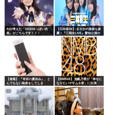
AIが考えた「AKB48っぽい衣
【日向坂46】 まさかの楽曲も披
装」がこちらです！！！
露！『三期生LIVE』愛知公演の
レポがこちら
【速報】 『有吉の夏休み』、と
【NMB48】 池帆乃香が「幸せに
んでもない発表をしてしま
なりたいマサムネ君」に出演
う！！！！！