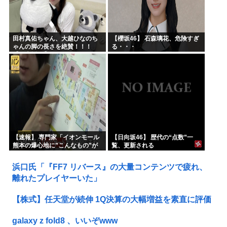
田村真佑ちゃん、大越ひなのち
【櫻坂46】 石森璃花、危険すぎ
ゃんの脚の長さを絶賛！！！
る・・・
【乃木坂46】
【速報】 専門家「イオンモール
【日向坂46】 歴代の“点数”一
熊本の爆心地に”こんなもの”が
覧、更新される
あったんだけど…」
浜口氏「『FF7 リバース』の大量コンテンツで疲れ、
離れたプレイヤーいた」
【株式】任天堂が続伸 1Q決算の大幅増益を素直に評価
galaxy z fold8 、いいぞwww