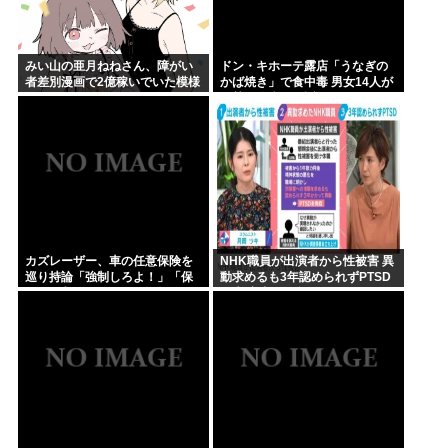
みい山の亜月ねねさん、障がい
ドン・キホーテ露店「うなぎの
者差別漫画で2億稼いでいた模様
かば焼き」で食中毒 男女14人が
www
発熱や腹痛など訴え…サルモネ
ラ属の菌検出
カズレーザー、車の任意保険を
NHK職員が出演者から性被害 異
巡り持論「強制しろよ！」「保
動求めるも3年認められずPTSD
険にも入れないヤツは運転すん
に 加害者側が釈明も… 月岡ツキ
なよ」
「納得がいかない」