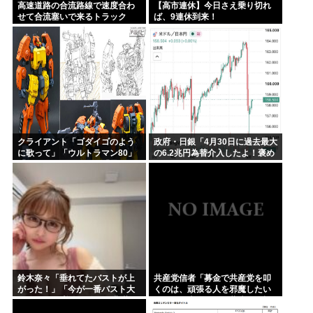
高速道路の合流路線で速度合わ
【高市連休】今日さえ乗り切れ
せて合流塞いで来るトラック
ば、9連休到来！
www
クライアント「ゴダイゴのよう
政府・日銀「4月30日に過去最大
に歌って」「ウルトラマン80」
の6.2兆円為替介入したよ！褒め
「アルフィのように」「星のピ
てよ！」
アス」
鈴木奈々「垂れてたバストが上
共産党信者「募金で共産党を叩
がった！」「今が一番バスト大
くのは、頑張る人を邪魔したい
きい！」 下着姿を公開、豊満な
という日本人らしい薄暗い欲望
美バストを披露
のせい」