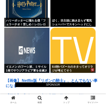
ハリーポッターに憧れる僕「フ
ぼく、坊主頭に飽き足らず電気
ェラーチオ！苦しめ！レロレロ
シェーバーでスキンヘッドにし
レロ」敵「うっ 」
てしまう
イエメン のフーシ派、ミサイル
8.6秒バズーカのネタってオリラ
1発でサウジアラビア軍を全滅さ
ジが考えてそう
せてしまうww
【画像】 Netflix版『リボンの騎士』、とんでもない事
SPONSOR
になるｗｗｗｗｗ
【画像】 「ビールと水を交互に飲まないと倒れるグラ
ス」発売
ホーム
検索
トップ
サイドバー