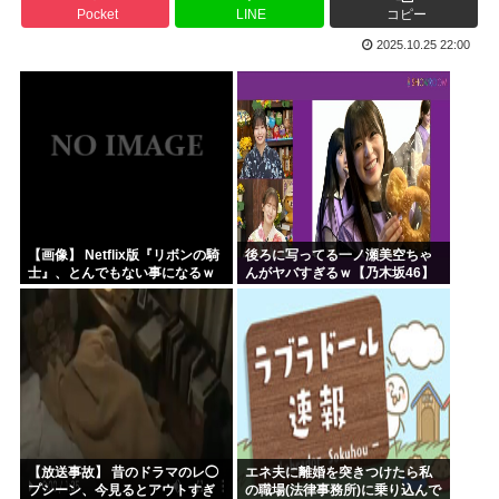
Pocket
LINE
コピー
韓国人「韓国サッカー協会が行った国際試合の性的接待の全容...
2025.10.25 22:00
【HUNTER×HUNTER】ヒソカさん、ビスケより弱か...
安倍昭恵「なんで安倍晋三が殺されたのか今でもわからない」
中国が対米ドローン規制強化して世界が騒然！←「事実上の禁...
海外「日本なんて行くんじゃなかった…」 日本を知ってしま...
クルド人問題を訴えてきた河合ゆうすけ、埼玉県知事選挙に立...
【画像】 Netflix版『リボンの騎
後ろに写ってる一ノ瀬美空ちゃ
士』、とんでもない事になるｗ
んがヤバすぎるｗ【乃木坂46】
ｗｗｗｗ
【放送事故】 昔のドラマのレ◯
エネ夫に離婚を突きつけたら私
プシーン、今見るとアウトすぎ
の職場(法律事務所)に乗り込んで