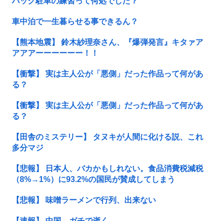
バック駐車の練習って何処でした？
車中泊で一生暮らせる事できるん？
【熊本地震】 鈴木紗理奈さん、『爆弾発言』キタァア
アアアーーーーーー！！
【衝撃】 実は主人公が「悪側」だった作品って何があ
る？
【衝撃】 実は主人公が「悪側」だった作品って何があ
る？
【田舎のミステリー】 タヌキが人間に化ける説、これ
多分マジ
【悲報】 日本人、バカかもしれない。食品消費税減税
（8%→1%）に93.2%の国民が賛成してしまう
【悲報】 味噌ラーメンで行列、出来ない
【速報】 中国、ガチで逝く