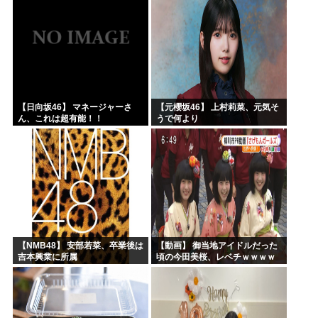
【日向坂46】 マネージャーさ
【元櫻坂46】 上村莉菜、元気そ
ん、これは超有能！！
うで何より
【NMB48】 安部若菜、卒業後は
【動画】 御当地アイドルだった
吉本興業に所属
頃の今田美桜、レベチｗｗｗｗ
ｗｗｗｗｗｗｗｗｗｗｗｗｗｗ