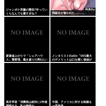
ジャンポケ斉藤の懲役7年ってい
同級生が食われた………。
くらなんでも重すぎね？
家賃値上がりで「シェアハウ
メンタリストDaiGo「SNS最大
ス」需要増。働き盛りの男8人い
のデメリットは口を開く価値が
れば一軒家暮らしも余裕で毎日
ない奴が発信できるようになっ
楽しい
たこと」
高市早苗「消費税は絶対に2年後
中国、アメリカに対する制裁を
増税する。私の覚悟だ。」
一斉発表