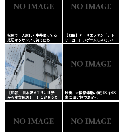
松屋で一人寂しく牛丼啜ってる
【画像】アトリエファン「アト
底辺オッサンいて笑ったわ
リエはエ口いゲームじゃない！
ライザを性的な目で見てる奴は
にわか！」
【速報】 日本製メモリに世界中
維新、大阪都構想の特別区は4区
から注文殺到！！！ １兆５００
案に 法定協で決定へ
０億円で工場増築へ