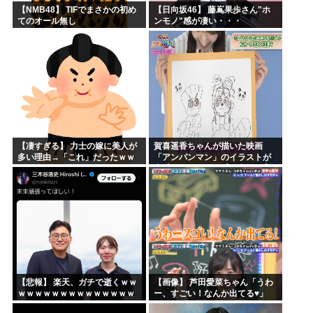
【NMB48】 TIFでまさかの初め
【日向坂46】 藤嶌果歩さん"ホ
てのオール無し
ンモノ"感が凄い・・・
【凄すぎる】 力士の嫁に美人が
賀喜遥香ちゃんが描いた映画
多い理由→「これ」だったｗｗ
「アンパンマン」のイラストが
ｗｗｗｗｗ
上手すぎる！！！【乃木坂46】
【悲報】 楽天、ガチで逝くｗｗ
【画像】 芦田愛菜ちゃん「うわ
ｗｗｗｗｗｗｗｗｗｗｗｗｗｗ
ー、すごい！なんか出てる♥」
ｗｗｗｗ