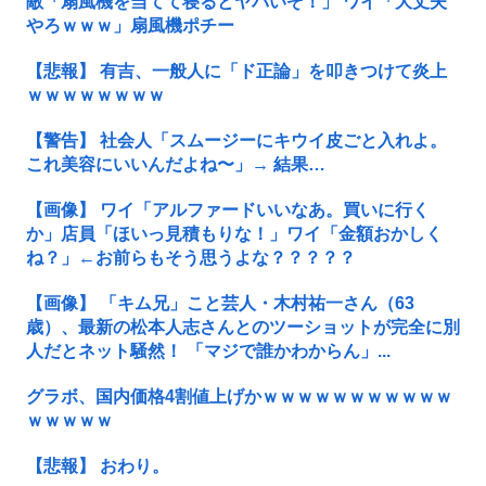
敵「扇風機を当てて寝るとヤバいぞ！」 ワイ「大丈夫
やろｗｗｗ」扇風機ポチー
【悲報】 有吉、一般人に「ド正論」を叩きつけて炎上
ｗｗｗｗｗｗｗｗ
【警告】 社会人「スムージーにキウイ皮ごと入れよ。
これ美容にいいんだよね〜」→ 結果…
【画像】 ワイ「アルファードいいなあ。買いに行く
か」店員「ほいっ見積もりな！」ワイ「金額おかしく
ね？」←お前らもそう思うよな？？？？？
【画像】 「キム兄」こと芸人・木村祐一さん（63
歳）、最新の松本人志さんとのツーショットが完全に別
人だとネット騒然！ 「マジで誰かわからん」...
グラボ、国内価格4割値上げかｗｗｗｗｗｗｗｗｗｗｗ
ｗｗｗｗｗ
【悲報】 おわり。