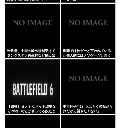
米政府、中国の輸出規制受けて
世間では神ゲーと言われている
タングステン再生材など輸出禁
が個人的にはクソゲーだと思う
止へ 日本さん米中に挟み撃ちさ
ゲーム挙げてけwww
れる形に
【BF6】 まともなネット環境な
中川翔子(41)「Xはもう愚痴だら
らPing一桁とか言ってる奴たま
けだから開きたくない」
にいるけどマヌケすぎる