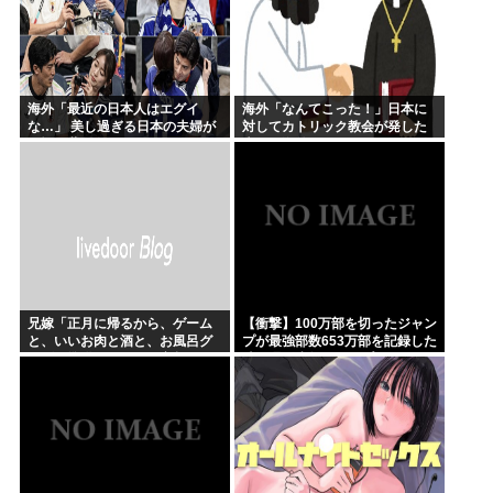
海外「最近の日本人はエグイ
海外「なんてこった！」日本に
な…」 美し過ぎる日本の夫婦が
対してカトリック教会が発した
W杯で世界に見つかってしまう
声明に海外からコメントが殺到
中
兄嫁「正月に帰るから、ゲーム
【衝撃】100万部を切ったジャン
と、いいお肉と酒と、お風呂グ
プが最強部数653万部を記録した
ッズの準備しとけよ」寝起きの
時の週刊少年ジャンプの面子が
私「知るかボケ」兄嫁「キィィ
ヤバすぎる
ィィー！！！！」私「あ…」