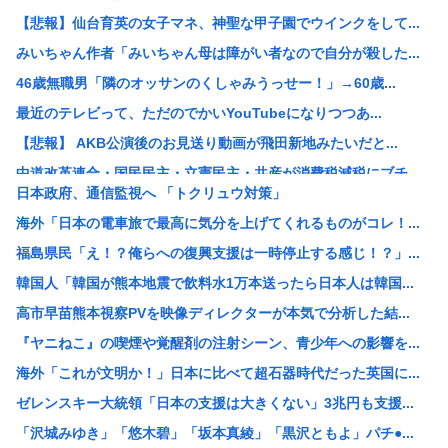
【悲報】仙台育英の女子マネ、神聖な甲子園でウインクをして...
みいちゃん作者「みいちゃん母は障がい者なので自分が殺した...
46歳無職男「隣のオッサンのくしゃみうっせー！」→60歳...
最近のテレビって、ただのでかいYouTubeになりつつあ...
【悲報】 AKB公演後のお見送り動画が飛田新地みたいだと...
中道改革連合・国民民主・立憲民主・共産が消費税減税にブチ...
日本政府、通信監視へ 「トクリュウ対策」
中国「アメリカさぁ、調子乗ってるからお前らが頼ってる軍用...
海外「日本の電車旅で最高に気分を上げてくれるものがコレ！...
韓国人の対日好感度が過去最高に、「ノージャパン」は終わっ...
福島県民「え！？俺らへの復興支援は一時停止する感じ！？」...
【画像】元ジャンポケ・斉藤慎二被告の妻・瀬戸サオリがイン...
韓国人「韓国が熊本地震で飲料水1万本送ったら日本人は韓国...
スペースX、株価大暴落
高市早苗熊本視察PVを映像ディレクターが本気で分析した結...
柳葉敏郎の代表作、「踊る大捜査線しかない」
『ヤニねこ』の喫煙や覚醒剤の注射シーン、青少年への影響を...
産経新聞、東北で新聞発行休止へ
海外「これが文明か！」日本に比べて超石器時代だった英国に...
【衝撃】JKの従姉妹が泊まりに来た結果www
ゼレンスキー大統領「日本の支援は大きくない」3兆円も支援...
【速報】なぜか読める画像が発見されるwww
「沢城みゆき」「悠木碧」「坂本真綾」「黒沢ともよ」パチ●...
【衝撃】清水アキラさんの息子・清水良太郎さん死去で落語家...