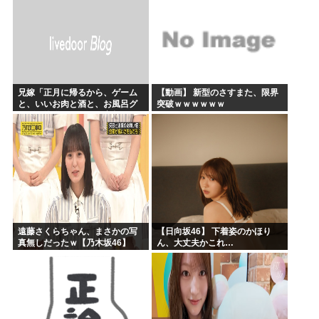
かのかりとかいう誰が見てるのか謎の漫画www
原爆投下81年
海外「全部日本の真似だったのか…」 日本の普通のテレビ番...
海外「まるでトランプ」FIFAがW杯開催都市と結んだ約束...
兄嫁「正月に帰るから、ゲーム
【動画】 新型のさすまた、限界
7時間かけて描いたHな糸会がこちら
と、いいお肉と酒と、お風呂グ
突破ｗｗｗｗｗｗ
ッズの準備しとけよ」寝起きの
Win95開発者「日本でITが3Kと呼ばれるのは企業が根...
私「知るかボケ」兄嫁「キィィ
ィィー！！！！」私「あ…」
遠藤さくらちゃん、まさかの写
【日向坂46】 下着姿のかほり
真無しだったｗ【乃木坂46】
ん、大丈夫かこれ…