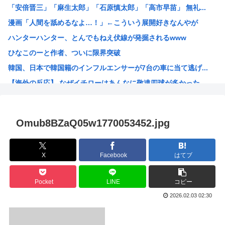
「安倍晋三」「麻生太郎」「石原慎太郎」「高市早苗」 無礼...
【困惑】ミセスグリーンアップルさんってもう落ち目なんか？...
漫画「人間を舐めるなよ…！」←こういう展開好きなんやが
特定外来カミキリムシに1匹300円の賞金をかけた高崎市、...
ハンターハンター、とんでもねえ伏線が発掘されるwww
【朗報】 消費減税、閣議決定 来年4月から2年間1％に
ひなこのーと作者、ついに限界突破
まんさん被災地に手作りおにぎりを出荷www
韓国、日本で韓国籍のインフルエンサーが7台の車に当て逃げ...
毎年恒例の中国大洪水。湖北省秭帰県の現在の様子がこちら
【海外の反応】 なぜイチローはあんなに敬遠四球が多かった...
不同意性交罪の影響で日本でのレ●プ認知件数爆増www
割とマジで年収400以下の人ってどう暮らしてるの？この人...
露悪系アニメ、次なるステージへ
Omub8BZaQ05w1770053452.jpg
「ムクゲェジ漫画」ガチでリアルだったwww
【原爆の日】へいわをかえせ
X
Facebook
はてブ
みい山、あんだけ騒ぎになってるのに未だにどこのメディアも...
週刊少年ジャンプ、発行部数100万部割れwww
Pocket
LINE
コピー
日本人「うちの犬、たまたまついてきた八百屋で一目惚れした...
2026.02.03 02:30
【画像】広島市長のスピーチを聞いてる時の高市早苗の顔ww...
【雑誌】かつて650万部を誇った「週刊少年ジャンプ」、発...