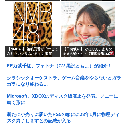
ーーーーー！！
【NMB48】 池帆乃香が「幸せに
【日向坂46】 かほりん、ありの
なりたいマサムネ君」に出演
ままの姿・・・【藤嶌果歩1st写
真集】
FE万紫千紅、フォトナ（CV:黒沢ともよ）が紹介！
クラシックオーケストラ、ゲーム音楽をやらないとガラ
ガラになり終わる…
Microsoft、XBOXのディスク版廃止を発表。ソニーに
続く形に
新たに小売りに届いたPS5の箱にに28年1月に物理ディ
スク終了しますとの記載が入る