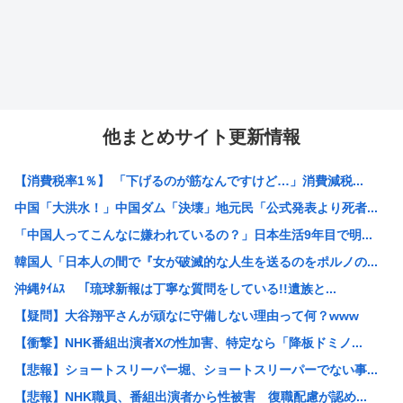
他まとめサイト更新情報
【消費税率1％】 「下げるのが筋なんですけど…」消費減税...
中国「大洪水！」中国ダム「決壊」地元民「公式発表より死者...
「中国人ってこんなに嫌われているの？」日本生活9年目で明...
韓国人「日本人の間で『女が破滅的な人生を送るのをポルノの...
沖縄ﾀｲﾑｽ 「琉球新報は丁寧な質問をしている!!遺族と...
【疑問】大谷翔平さんが頑なに守備しない理由って何？www
【衝撃】NHK番組出演者Xの性加害、特定なら「降板ドミノ...
【悲報】ショートスリーパー堀、ショートスリーパーでない事...
【悲報】NHK職員、番組出演者から性被害 復職配慮が認め...