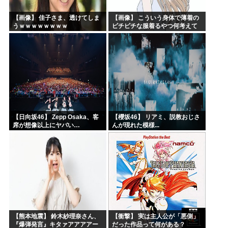
【画像】 佳子さま、透けてしま
【画像】 こういう身体で薄着の
うｗｗｗｗｗｗｗｗ
ピチピチな服着るやつ何考えて
るんだよ
【日向坂46】 Zepp Osaka、客
【櫻坂46】 リアミ、説教おじさ
席が想像以上にヤバい…
んが現れた模様...
【熊本地震】 鈴木紗理奈さん、
【衝撃】 実は主人公が「悪側」
『爆弾発言』キタァアアアアー
だった作品って何がある？