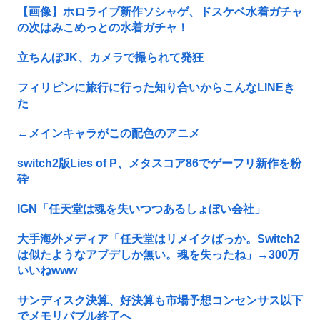
【画像】ホロライブ新作ソシャゲ、ドスケベ水着ガチャ
の次はみこめっとの水着ガチャ！
立ちんぼJK、カメラで撮られて発狂
フィリピンに旅行に行った知り合いからこんなLINEき
た
←メインキャラがこの配色のアニメ
switch2版Lies of P、メタスコア86でゲーフリ新作を粉
砕
IGN「任天堂は魂を失いつつあるしょぼい会社」
大手海外メディア「任天堂はリメイクばっか。Switch2
は似たようなアプデしか無い。魂を失ったね」→300万
いいねwww
サンディスク決算、好決算も市場予想コンセンサス以下
でメモリバブル終了へ