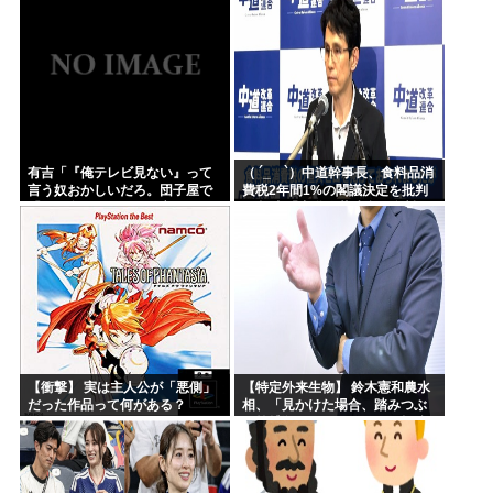
有吉「『俺テレビ見ない』って
（ ´_ゝ`）中道幹事長、食料品消
言う奴おかしいだろ。団子屋で
費税2年間1%の閣議決定を批判
『団子食べない』って言うか？
→ 記者「中道改革連合は食料品
こっちは芸人だぞ」
消費税ゼロを公約に掲げていた
が？」→ 階猛氏「
【衝撃】 実は主人公が「悪側」
【特定外来生物】 鈴木憲和農水
だった作品って何がある？
相、「見かけた場合、踏みつぶ
す等捕殺をお願いします」投稿
が反響