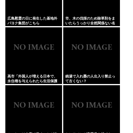
広島慰霊の日に発生した基地外
市、木の伐採のため除草剤をま
パヨク集団がこちら
いたらうっかり全然関係ない名
物イチョウ並木道54本を全滅さ
せてしまう(・ω<)
高市「外国人が増える日本で、
銭湯で入れ墨の人出入り禁止っ
永住権を与えられたら生活保護
て古くない？
を貰うなんて人が増えては困
る。日本人以上の水準の人のみ
許可します」