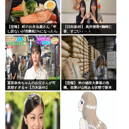
【悲報】 町のお弁当屋さん「申
【日向坂46】 高井俐香×鶴崎仁
し訳ないが消費税1%になったら
香、すごい・・・
その分商品代を値上げするわ」
冨里奈央ちゃんのお父さんが可
【悲報】 米の値段大暴落の危
哀想すぎるｗ【乃木坂46】
機。在庫が山程ある状態で新米
の収穫始まる。「米農家が生活
できない」