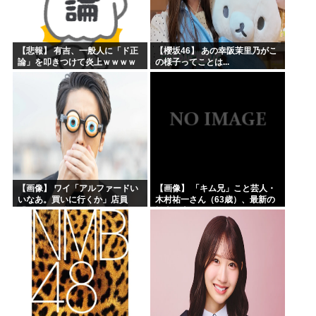
【悲報】 有吉、一般人に「ド正
【櫻坂46】 あの幸阪茉里乃がこ
論」を叩きつけて炎上ｗｗｗｗ
の様子ってことは...
ｗｗｗｗ
【画像】 ワイ「アルファードい
【画像】 「キム兄」こと芸人・
いなあ。買いに行くか」店員
木村祐一さん（63歳）、最新の
「ほいっ見積もりな！」ワイ
松本人志さんとのツーショット
「金額おかしくね？」←お前ら
が完全に別人だとネット騒然！
もそう思うよな？？？？？
「マジで誰かわからん」...