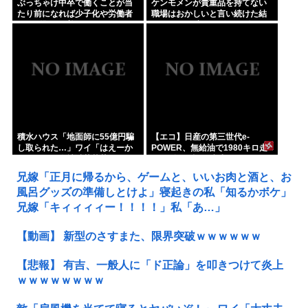
ぶっちゃけ中卒で働くことが当
ケンモメンが貴重品を持てない
たり前になれば少子化や労働者
職場はおかしいと言い続けた結
不足問題は改善するよな
果 ルールが変わり始めた件
積水ハウス「地面師に55億円騙
【エコ】日産の第三世代e-
し取られた…」ワイ「はえーか
POWER、無給油で1980キロ走
わいそう…会社滅茶苦茶やろな
ってギネス記録達成
ぁ」
兄嫁「正月に帰るから、ゲームと、いいお肉と酒と、お
風呂グッズの準備しとけよ」寝起きの私「知るかボケ」
兄嫁「キィィィィー！！！！」私「あ…」
【動画】 新型のさすまた、限界突破ｗｗｗｗｗｗ
【悲報】 有吉、一般人に「ド正論」を叩きつけて炎上
ｗｗｗｗｗｗｗｗ