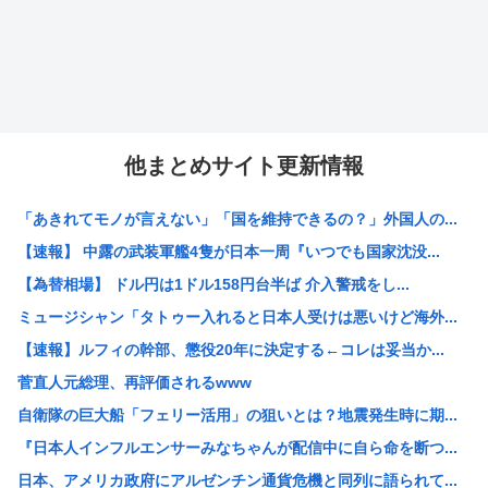
他まとめサイト更新情報
「あきれてモノが言えない」「国を維持できるの？」外国人の...
【速報】 中露の武装軍艦4隻が日本一周『いつでも国家沈没...
【為替相場】 ドル円は1ドル158円台半ば 介入警戒をし...
ミュージシャン「タトゥー入れると日本人受けは悪いけど海外...
【速報】ルフィの幹部、懲役20年に決定する←コレは妥当か...
菅直人元総理、再評価されるwww
自衛隊の巨大船「フェリー活用」の狙いとは？地震発生時に期...
『日本人インフルエンサーみなちゃんが配信中に自ら命を断つ...
日本、アメリカ政府にアルゼンチン通貨危機と同列に語られて...