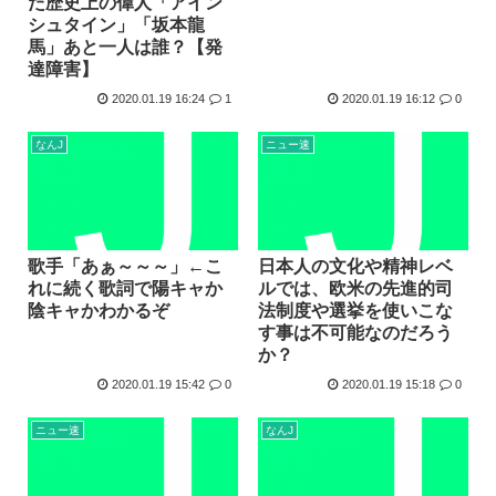
た歴史上の偉人「アイン
シュタイン」「坂本龍
馬」あと一人は誰？【発
達障害】
2020.01.19 16:24
1
2020.01.19 16:12
0
なんJ
ニュー速
歌手「あぁ～～～」←こ
日本人の文化や精神レベ
れに続く歌詞で陽キャか
ルでは、欧米の先進的司
陰キャかわかるぞ
法制度や選挙を使いこな
す事は不可能なのだろう
か？
2020.01.19 15:42
0
2020.01.19 15:18
0
ニュー速
なんJ