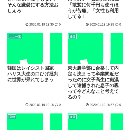
そんな嫌儲にする方法お
「散髪に何千円も使うほ
しえろ
うが苦痛」「女性も利用
してる｣
2020.01.19 19:30
0
2020.01.19 19:25
0
ニュー速
嫌儲
韓国はレイシスト国家
東大農学部に合格して内
ハリス大使の口ひげ批判
定も決まって卒業間近だ
に世界が呆れてしまう
ったのに女子高生に痴漢
して逮捕された息子の親
って今どんなこと考えて
るの？
2020.01.19 19:18
0
2020.01.19 18:57
0
嫌儲
嫌儲