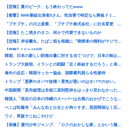
【悲報】夏のピーク、もう終わってたwww
【衝撃】NHK番組出演者Xさん、性加害で特定なら降板ドミ...
「プチプチ」の川上産業、「プチプチ株式会社」に社名変更 ...
【悲報】たこ焼きのタコ、何かで代替できないものか
【悲報】岸谷蘭丸、たばこ税を根拠に「喫煙者の権利がマジで...
【悲報】1ドル158円
韓国、日本の新しい防衛白書に対する当てつけで、日本の制止...
【悲報】夏のピーク、もう終わってた
トランプ大統領、イランとの戦闘「近く終結するだろう」と表...
カズレーザー、車の任意保険を巡り持論「強制しろよ！」「保...
海外の反応：韓国サッカー協会、国際審判員らを性接待
【画像】美人ママ、息子との入浴中の画像が流出した結果・・...
トランプ「悪夢のオバマ政権！景気が悪いのはオバマのせい」
江戸時代から続く「邪馬台国論争」最前線！ 最新研究で見え...
中国新聞「高市総理は非核三原則堅持をはっきり言わなかった...
【熊本地震】共産党・寺本けんた「災害募金に関するデマを流...
韓国人「現在の日本の沖縄のスーパーは台風のおかげでこうな...
【討論】オタク「パソコン自作できます」DQN「自分で車や...
ぺこぱ松蔭寺「みんな右とか左とか拘りすぎ。思想関係なく応...
みい山の亜月ねねさん、障がい者差別漫画で2億稼いでいた模...
ワイ、男版ヤニねこやけど
【画像】俺たちの姫、佳子さまのお気に入りのドレスがこちら...
【画像】週刊少年ジャンプ、「ロクのおかしな家」とかいう微...
エヌビディア、次期モデルから搭載メモリを半減させると発表...