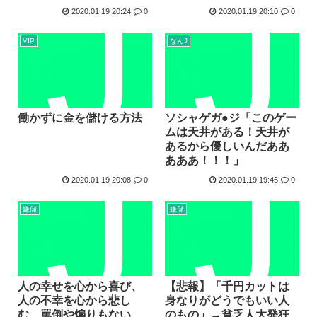
2020.01.19 20:24
0
2020.01.19 20:10
0
VIP
なんJ
働かずに金を儲ける方法
ソシャゲガ●ジ「このゲー
ムは天井がある！天井が
あるから優しいんだああ
あああ！！！」
2020.01.19 20:08
0
2020.01.19 19:45
0
嫌儲
嫌儲
人の幸せを心から喜び、
【悲報】「千円カットは
人の不幸を心から悲し
身なりがどうでもいい人
む、罵倒や煽りもない、
のもの」→貧乏人大発狂