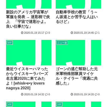
新設のアメリカ宇宙軍が
自動車学校の教官「う～
軍服を発表 → 迷彩柄で炎
ん坂道とか苦手な人はい
上 「宇宙で迷彩かよ。
るけど」
良い仕事だな」
2020.01.19 15:17
0
2020.01.19 14:45
1
VIP
ニュー速
最近ウイスキーハマった
ゴーンの逃亡幇助した元
からウイスキーラバーズ
米軍特殊部隊員マイケ
名古屋2020に来てみた
ル・テイラー「境遇に共
よ！[whisk•e•y lovers
感した」
nagoya 2020]
2020.01.19 14:32
0
2020.01.19 14:20
0
VIP
VIP