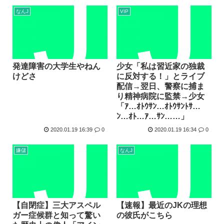
なんJ
VIP
発達障害の大学生やねん
少女「私は習近家の独裁
けどさ
に反対する！」とライブ
配信→翌日、警察に捕ま
り精神病院に監禁→少女
「ｱ…ｵﾄｳｻﾝ…ｵﾄｳｻﾝﾄｻ…
ﾝ…ｵﾄ…ｱ…ｻﾝ……」
2020.01.19 16:39
0
2020.01.19 16:34
0
嫌儲
なんJ
【自閉症】三大アスペル
【速報】最近のJKの理想
ガー症候群と知って驚い
の彼氏がこちら