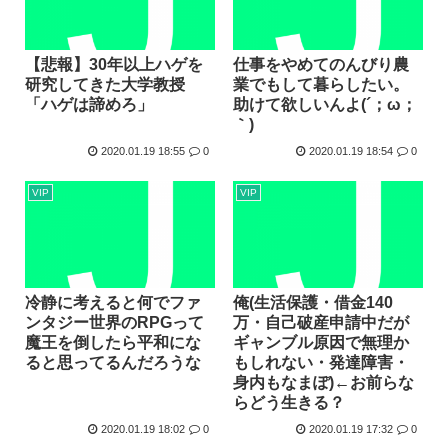
【悲報】30年以上ハゲを
仕事をやめてのんびり農
研究してきた大学教授
業でもして暮らしたい。
「ハゲは諦めろ」
助けて欲しいんよ(´；ω；
｀)
2020.01.19 18:55
0
2020.01.19 18:54
0
VIP
VIP
冷静に考えると何でファ
俺(生活保護・借金140
ンタジー世界のRPGって
万・自己破産申請中だが
魔王を倒したら平和にな
ギャンブル原因で無理か
ると思ってるんだろうな
もしれない・発達障害・
身内もなまぽ)←お前らな
らどう生きる？
2020.01.19 18:02
0
2020.01.19 17:32
0