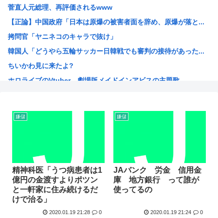
菅直人元総理、再評価されるwww
【自民統一の広報紙】産経新聞 東北での発行休止へ
【正論】中国政府「日本は原爆の被害者面を辞め、原爆が落と...
ヨーロッパが中国製メガソーラーを締め出しｗｗｗ
拷問官「ヤニネコのキャラで抜け」
【NHK激震】職員への性被害を公表…番組出演者Xは事実上...
韓国人「どうやら五輪サッカー日韓戦でも審判の接待があった...
【アリババ】世界最大級のオープンなAIモデル「Qｗeｎ3...
ちいかわ見に来たよ?
インドネシア「高速鉄道！」中国「大赤字！」インドネシア「...
ホロライブのVtuber、劇場版メイドインアビスの主題歌...
【画像】ジェフ・ベゾスさん（資産約43兆7700億円）の...
海外「日本なんて行くんじゃなかった…」 日本を知ってしま...
高市早苗政権「円安ホクホクゥ！財政健全化は目指さない！で...
嫌儲
嫌儲
クウラ「…着床したな」 悟空「 」
トランプ「結局のところ(次期大統領選で)私たちはJ.D....
韓国人「悲報：サッカー協会の審判への性接待が事実の場合、...
「おっさんの自堕落な生活を美少女にやらせるアニメ」、増え...
精神科医「うつ病患者は1
JAバンク 労金 信用金
億円の金渡すよりポツン
庫 地方銀行 って誰が
韓国、サッカーW杯予選で審判を性接待して買収していたこと...
と一軒家に住み続けるだ
使ってるの
ジョジョのシーザー「やってない犯罪は殺人だけです。」←こ...
けで治る」
韓国人「竹田恒泰とか36親等を養子に迎えるなら天皇の血を...
2020.01.19 21:28
0
2020.01.19 21:24
0