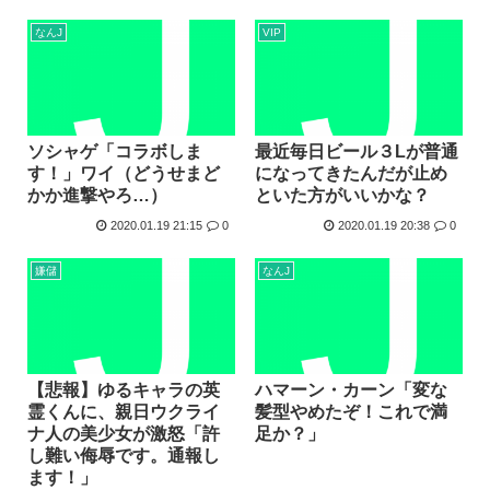
結局「SPY×FAMILY」は何が悪かったのか
なんJ
VIP
韓国サッカー協会、外国人審判員数十人に性的接待。羨ま死刑
韓国人「韓国サッカー協会が行った国際試合の性的接待の全容...
【超画像 】週刊少年ジャンプ、世代交代に失敗
外国人「2002年W杯は?」韓国サッカーに衝撃的不祥事！...
ソシャゲ「コラボしま
最近毎日ビール３Lが普通
す！」ワイ（どうせまど
になってきたんだが止め
海外「日本なんて行くんじゃなかった…」 日本を知ってしま...
かか進撃やろ…）
といた方がいいかな？
2020.01.19 21:15
0
2020.01.19 20:38
0
嫌儲
なんJ
【悲報】ゆるキャラの英
ハマーン・カーン「変な
霊くんに、親日ウクライ
髪型やめたぞ！これで満
ナ人の美少女が激怒「許
足か？」
し難い侮辱です。通報し
ます！」