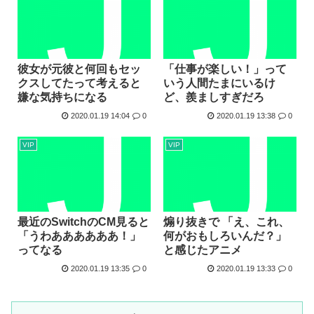
彼女が元彼と何回もセッ
「仕事が楽しい！」って
クスしてたって考えると
いう人間たまにいるけ
嫌な気持ちになる
ど、羨ましすぎだろ
2020.01.19 14:04
0
2020.01.19 13:38
0
VIP
VIP
最近のSwitchのCM見ると
煽り抜きで 「え、これ、
「うわああああああ！」
何がおもしろいんだ？」
ってなる
と感じたアニメ
2020.01.19 13:35
0
2020.01.19 13:33
0