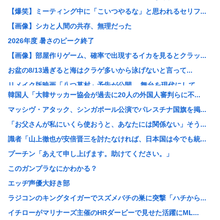
【爆笑】ミーティング中に「こいつやるな」と思われるセリフ...
【画像】シカと人間の共存、無理だった
2026年度 暑さのピーク終了
【画像】部屋作りゲーム、確率で出現するイカを見るとクラッ...
お盆の8/13過ぎると海はクラゲ多いから泳げないと言って...
リメイク版映画「八つ墓村」予告が公開、 舞台を現代にして...
韓国人「大韓サッカー協会が過去に20人の外国人審判らに不...
【疑問】葬式←まぁわかる 四十九日←いらねぇだろ
マッシヴ・アタック、シンガポール公演でパレスチナ国旗を掲...
【画像】ツレがこんなラスボスみたいな痛服で街歩くって聞か...
「お父さんが私にいくら使おうと、あなたには関係ない」そう...
「蒼穹のファフナー」とかいうロボットアニメ
識者「山上徹也が安倍晋三を討たなければ、日本国は今でも統...
【画像】こういうブラに乳首ひっかけてる女の子ｗｗｗ
プーチン「あえて申し上げます。助けてください。」
【画像】まんさん「貧乳だから男水着で市民プールいったら周...
このガンプラなにかわかる？
【朗報】誤って脳幹を摘出された女性､重篤な植物状態だが､...
エッヂ声優大好き部
X、収益化が9/7に終わるwww
ラジコンのキングタイガーでスズメバチの巣に突撃「ハチから...
VTuberさん、祖母の「家族だけの一日葬」をした結果ｗ...
イチローがマリナーズ主催のHRダービーで見せた活躍にML...
【悲報】休日BBQ上司さん「ワイくん！焼肉のタレ買ってき...