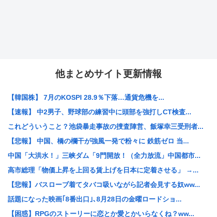
他まとめサイト更新情報
【韓国株】 7月のKOSPI 28.9％下落…通貨危機を...
【速報】 中2男子、野球部の練習中に頭部を強打しCT検査...
これどういうこと？池袋暴走事故の捜査陣営、飯塚幸三受刑者...
【悲報】 中国、橋の欄干が強風一発で粉々に 鉄筋ゼロ 当...
中国「大洪水！」三峡ダム「9門開放！（全力放流」中国都市...
高市総理「物価上昇を上回る賃上げを日本に定着させる」 →...
【悲報】バスローブ着てタバコ吸いながら記者会見する奴ww...
話題になった映画｢8番出口｣､8月28日の金曜ロードショ...
【困惑】RPGのストーリーに恋とか愛とかいらなくね？ww...