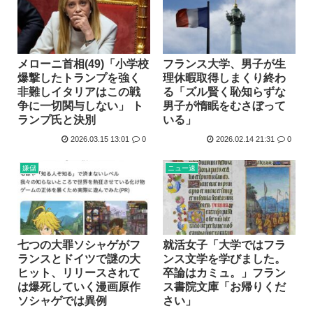
メローニ首相(49)「小学校
フランス大学、男子が生
爆撃したトランプを強く
理休暇取得しまくり終わ
非難しイタリアはこの戦
る「ズル賢く恥知らずな
争に一切関与しない」 ト
男子が惰眠をむさぼって
ランプ氏と決別
いる」
2026.03.15 13:01
0
2026.02.14 21:31
0
嫌儲
ニュー速
七つの大罪ソシャゲがフ
就活女子「大学ではフラ
ランスとドイツで謎の大
ンス文学を学びました。
ヒット、リリースされて
卒論はカミュ。」フラン
は爆死していく漫画原作
ス書院文庫「お帰りくだ
ソシャゲでは異例
さい」