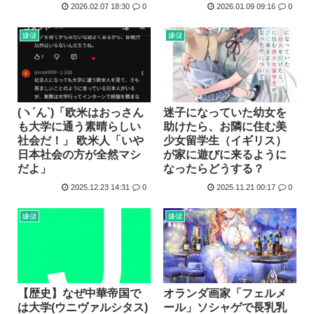
2026.02.07 18:30
0
2026.01.09 09:16
0
嫌儲
嫌儲
(ヽ´ん`)「欧米はおっさん
迷子になっていた幼女を
も大学に通う素晴らしい
助けたら、お隣に住む美
社会だ！」 欧米人「いや
少女留学生（イギリス）
日本社会の方が全然マシ
が家に遊びに来るように
だよ」
なったらどうする？
2025.12.23 14:31
0
2025.11.21 00:17
0
嫌儲
嫌儲
【歴史】なぜ中華帝国で
オランダ画家「フェルメ
は大学(ウニヴァルシタス)
ール」ソシャゲで長乳乳