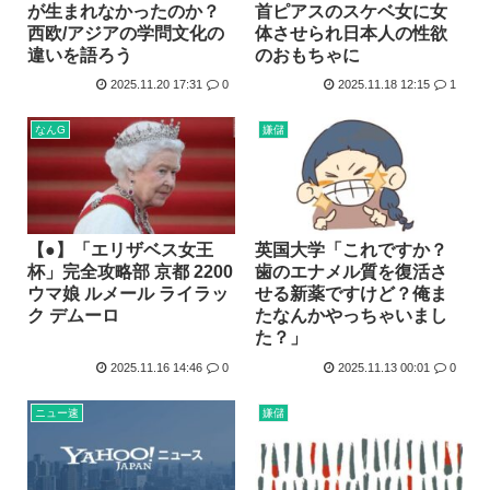
が生まれなかったのか？
首ピアスのスケベ女に女
西欧/アジアの学問文化の
体させられ日本人の性欲
違いを語ろう
のおもちゃに
2025.11.20 17:31
0
2025.11.18 12:15
1
なんG
嫌儲
【●】「エリザベス女王
英国大学「これですか？
杯」完全攻略部 京都 2200
歯のエナメル質を復活さ
ウマ娘 ルメール ライラッ
せる新薬ですけど？俺ま
ク デムーロ
たなんかやっちゃいまし
た？」
2025.11.16 14:46
0
2025.11.13 00:01
0
ニュー速
嫌儲