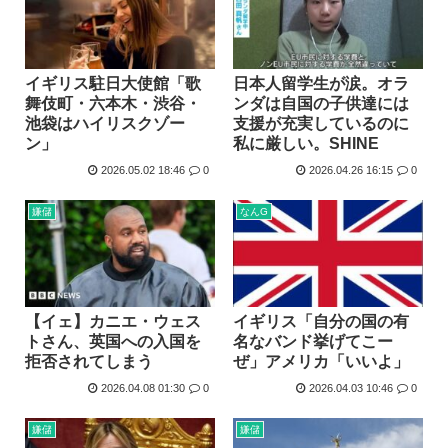
イギリス駐日大使館「歌
日本人留学生が涙。オラ
舞伎町・六本木・渋谷・
ンダは自国の子供達には
池袋はハイリスクゾー
支援が充実しているのに
ン」
私に厳しい。SHINE
2026.05.02 18:46
0
2026.04.26 16:15
0
嫌儲
なんG
【イェ】カニエ・ウェス
イギリス「自分の国の有
トさん、英国への入国を
名なバンド挙げてこー
拒否されてしまう
ぜ」アメリカ「いいよ」
2026.04.08 01:30
0
2026.04.03 10:46
0
嫌儲
嫌儲