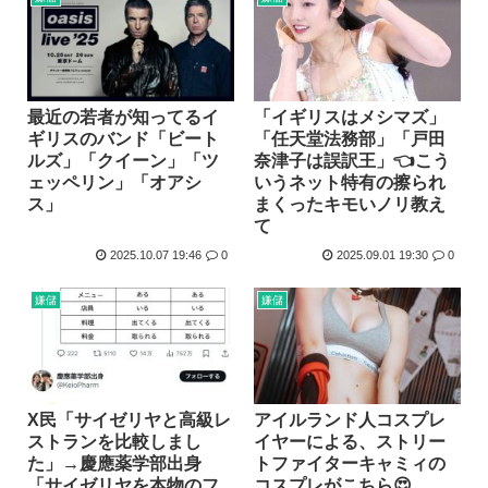
最近の若者が知ってるイ
「イギリスはメシマズ」
ギリスのバンド「ビート
「任天堂法務部」「戸田
ルズ」「クイーン」「ツ
奈津子は誤訳王」👈こう
ェッペリン」「オアシ
いうネット特有の擦られ
ス」
まくったキモいノリ教え
て
2025.10.07 19:46
0
2025.09.01 19:30
0
嫌儲
嫌儲
X民「サイゼリヤと高級レ
アイルランド人コスプレ
ストランを比較しまし
イヤーによる、ストリー
た」→慶應薬学部出身
トファイターキャミィの
「サイゼリヤを本物のフ
コスプレがこちら😍