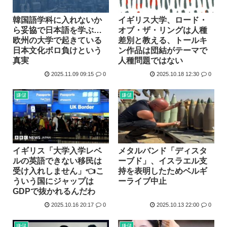
韓国語学科に入れないか
イギリス大学、ロード・
ら妥協で日本語を学ぶ…
オブ・ザ・リングは人種
欧州の大学で起きている
差別と教える、トールキ
日本文化ボロ負けという
ン作品は団結がテーマで
真実
人種問題ではない
2025.11.09 09:15
0
2025.10.18 12:30
0
嫌儲
嫌儲
イギリス「大学入学レベ
メタルバンド「ディスタ
ルの英語できない移民は
ーブド」、イスラエル支
受け入れしません」👈こ
持を表明したためベルギ
ういう国にジャップは
ーライブ中止
GDPで抜かれるんだわ
2025.10.16 20:17
0
2025.10.13 22:00
0
嫌儲
嫌儲