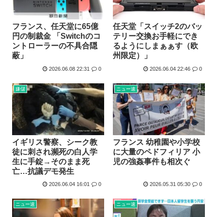
フランス、任天堂に65億
任天堂「スイッチ2のバッ
円の制裁金 「Switchのコ
テリー交換お手軽にでき
ントローラーの不具合隠
るようにしまぁぁす（欧
蔽」
州限定）」
2026.06.08 22:31
0
2026.06.04 22:46
0
嫌儲
ニュー速
イギリス警察、シーク教
フランス 幼稚園や小学校
徒に刺され瀕死の白人学
に大量のペドフィリア 小
生に手錠→そのまま死
児の強姦事件も相次ぐ
亡…抗議デモ発生
2026.06.04 16:01
0
2026.05.31 05:30
0
ニュー速
ニュー速