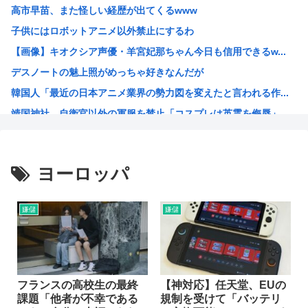
高市早苗、また怪しい経歴が出てくるwww
【衝撃】ハンターハンターの新能力「ムテキング」、ガチで最...
子供にはロボットアニメ以外禁止にするわ
【悲報】ハンターハンターの新能力「ムテキング」、ガチで最...
【画像】キオクシア声優・羊宮妃那ちゃん今日も信用できるw...
【悲報】理系女子「ガンダムってさぁ、頭の“バルカン”意味...
デスノートの魅上照がめっちゃ好きなんだが
【悲報】吉岡里帆、アドリブで俳優の手を取りおっぱいに押し...
韓国人「最近の日本アニメ業界の勢力図を変えたと言われる作...
【クレーマー】「研いでもらったら刃が1mm小さくなった」...
靖国神社、自衛官以外の軍服を禁止「コスプレは英霊を侮辱」
高市の消費税減税ちょっとひどいわ
エ口漫画描いたんだけどpixivで誰も見ない
AI扱いされた絵師、筆を折る
ヨーロッパ
ダンジョン飯のキャラいい子ばっかりでほんとに癒される
【朗報】 韓国人「Jリーグのこの監督、経歴がおかしい」
嫌儲
嫌儲
さもしい熊本県民「食事、ベッド、エアコン」を政府に切望。
韓国がサッカーの審判を買収したのはガチだった！ 審判を性...
【緊急速報】信用声優の羊宮妃那さん…
靖国神社、軍服コスプレでの参拝を禁止へ
フランスの高校生の最終
【神対応】任天堂、EUの
課題「他者が不幸である
規制を受けて「バッテリ
【高市】トランプ「イランが核入手したら2分でイタリア滅亡...