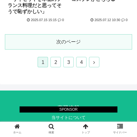
ランス料理だと思ってそ
うで恥ずかしい」
2025.07.15 15:15
0
2025.07.12 10:30
0
次のページ
次
1
2
3
4
へ
翡翠速報
SPONSOR
当サイトについて
© 2019 翡翠速報.
ホーム
検索
トップ
サイドバー