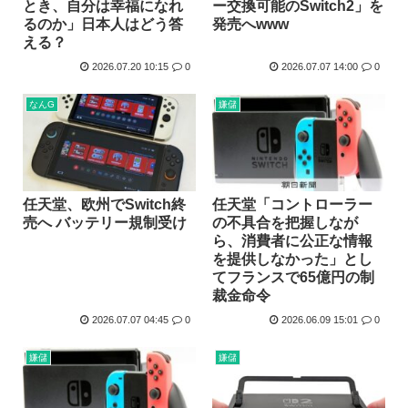
とき、自分は幸福になれ
ー交換可能のSwitch2」を
ハンターハンター今何やってるかわからないWWW
るのか」日本人はどう答
発売へwww
える？
5年前お前ら「AIイラストすげぇ！これもう人間のイラスト...
2026.07.20 10:15
0
2026.07.07 14:00
0
韓国人「台風で品不足になった沖縄のスーパーに行ってみたら...
韓国人「『日本ビールは絶対に飲まない！』と大騒ぎしていた...
なんG
嫌儲
海外「日本のこの場所は現実とは思えないレベルで美しい…！...
NISAのせいで少子化加速してるけどこれ本当に政策として...
任天堂、欧州でSwitch終
任天堂「コントローラー
売へ バッテリー規制受け
の不具合を把握しなが
ら、消費者に公正な情報
を提供しなかった」とし
てフランスで65億円の制
裁金命令
2026.07.07 04:45
0
2026.06.09 15:01
0
嫌儲
嫌儲