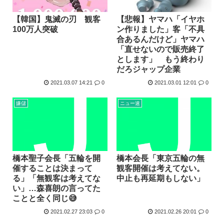
【韓国】鬼滅の刃 観客
【悲報】ヤマハ「イヤホ
100万人突破
ン作りました」客「不具
合あるんだけど」ヤマハ
「直せないので販売終了
とします」 もう終わり
だろジャップ企業
2021.03.07 14:21
0
2021.03.01 12:01
0
嫌儲
ニュー速
橋本聖子会長「五輪を開
橋本会長「東京五輪の無
催することは決まって
観客開催は考えてない。
る」「無観客は考えてな
中止も再延期もしない」
い」…森喜朗の言ってた
ことと全く同じ😅
2021.02.27 23:03
0
2021.02.26 20:01
0