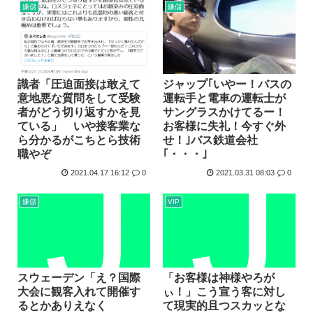
嫌儲
嫌儲
識者「圧迫面接は敢えて
ジャップ｢いやー！バスの
意地悪な質問をして受験
運転手と電車の運転士が
者がどう切り返すかを見
サングラスかけてるー！
ている」 いや接客業な
お客様に失礼！今すぐ外
ら分かるがこちとら技術
せ！｣バス鉄道会社
職やぞ
｢・・・｣
2021.04.17 16:12
0
2021.03.31 08:03
0
嫌儲
VIP
スウェーデン「え？国際
「お客様は神様やろが
大会に観客入れて開催す
ぃ！」こう宣う客に対し
るとかありえなく
て現実的且つスカッとな