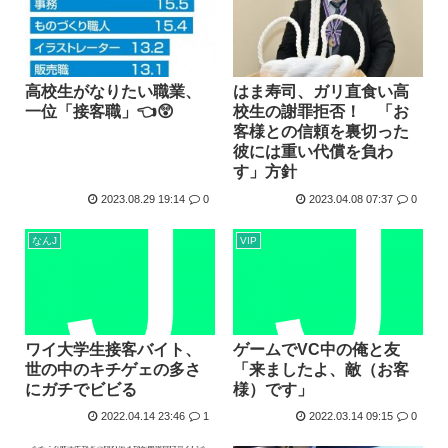
高校生がなりたい職業、
はま寿司、ガリ直食い高
一位「接客職」👈😲
校生の謝罪拒否！ 「お
客様との信頼を裏切った
彼には重い代償を負わ
す」方針
2023.08.29 19:14
0
2023.04.08 07:37
0
なんJ
VIP
ワイ大学生接客バイト、
ゲームでVC中の俺と友
世の中のキチゲェの多さ
「来ましたよ、敵（お客
にガチでビビる
様）です」
2022.04.14 23:46
1
2022.03.14 09:15
0