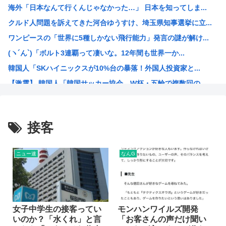
海外「日本なんて行くんじゃなかった…」 日本を知ってしま...
「品切れ前に購入すると満足感」大量注文キャンセルで集英社...
クルド人問題を訴えてきた河合ゆうすけ、埼玉県知事選挙に立...
【悲報】友達とロイヤルホストに行った息子、絶望www
ワンピースの「世界に5種しかない飛行能力」発言の謎が解け...
【画像】チー牛さん、とんでもない恵体の白人美女と結婚して...
(ヽ´ん`)「ボルト3連覇って凄いな。12年間も世界一か...
【衝撃】きゃりーぱみゅぱみゅ 本名をさらりと告白
韓国人「SKハイニックスが10%台の暴落！外国人投資家と...
アメリカ・ミシガン州の民主党予備選挙 イスラム教徒の“急...
【激震】 韓国人「韓国サッカー協会、W杯・五輪で複数回の...
【画像】キズナアイが今年で10周年ってマジ？www
ジョジョの「ヴァニラアイス」とかいうスタンド使い、流石に...
ロールちゃん描いたwww
接客
「週刊少年ジャンプ」 発行部数が初の100万部割れ
Zガンダムで一番人気のないMSがパラスアテネという風潮
ニュー速
なんG
緊縮財政論者として知られる大物財務官僚、高市早苗の逆鱗に...
海外「日本にはこんな特殊な標識があるんだけど皆は見たこと...
自民党「日本人56す56す56す56す56すコロスコロス...
熊本地震避難所で高市早苗の態度が非常に良いと話題
女子中学生の接客ってい
モンハンワイルズ開発
いのか？「水くれ」と言
「お客さんの声だけ聞い
露悪系アニメ、定義がよくわからなくなる