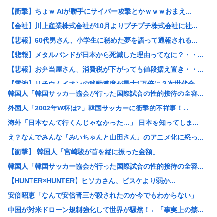
【衝撃】ちょｗ AIが勝手にサイバー攻撃とかｗｗｗおまえ...
【会社】川上産業株式会社が10月よりプチプチ株式会社に社...
【悲報】60代男さん、小学生に秘めた夢を語って通報される...
【悲報】メタルバンドが日本から死滅した理由ってなに？・・...
【悲報】お弁当屋さん、消費税が下がっても値段据え置き・・...
【電池】リチウムイオンの移動速度が最大1万倍に？次世代全...
韓国人「韓国サッカー協会が行った国際試合の性的接待の全容...
【悲報】ワイ「子供2人目欲しいんやが、、、」ヨッメ「金は...
外国人「2002年W杯は?」韓国サッカーに衝撃的不祥事！...
【悲報】元ジャンポケ・斉藤慎二被告は“無罪を立証”できる...
海外「日本なんて行くんじゃなかった…」 日本を知ってしま...
【朗報】みいちゃんと山田さん、ハッピーエンド確定、最後は...
え？なんでみんな『みいちゃんと山田さん』のアニメ化に怒っ...
【悲報】アニメ「ヤニねこ」BPOに通報され審議入りへ
【衝撃】 韓国人「宮崎駿が首を縦に振った金額」
【激怒】有吉弘行、「テレビ見ないんですよ」に団子屋を引き...
韓国人「韓国サッカー協会が行った国際試合の性的接待の全容...
【画像】脱いだ瞬間ドスケベになるボーイッシュ女子、見つか...
【HUNTER×HUNTER】ヒソカさん、ビスケより弱か...
バンダイナムコ、トイホビー事業が1Q過去最高益「ガンプラ...
安倍昭恵「なんで安倍晋三が殺されたのか今でもわからない」
一人飲み好きな人、集まれ！
中国が対米ドローン規制強化して世界が騒然！←「事実上の禁...
男性のプライドが高いと感じた瞬間