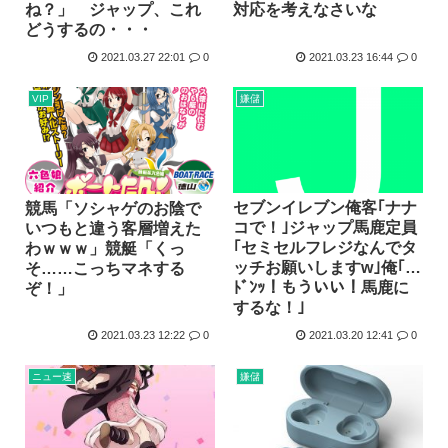
ね？」 ジャップ、これ
対応を考えなさいな
どうするの・・・
2021.03.27 22:01
0
2021.03.23 16:44
0
VIP
嫌儲
セブンイレブン俺客｢ナナ
競馬「ソシャゲのお陰で
コで！｣ジャップ馬鹿定員
いつもと違う客層増えた
｢セミセルフレジなんでタ
わｗｗｗ」競艇「くっ
ッチお願いしますw｣俺｢…
そ……こっちマネする
ﾄﾞﾝｯ！もういい！馬鹿に
ぞ！」
するな！｣
2021.03.23 12:22
0
2021.03.20 12:41
0
ニュー速
嫌儲