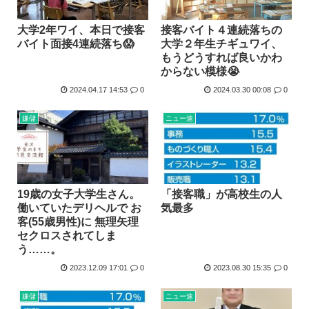
大学2年ワイ、本日で接客
接客バイト４連続落ちの
バイト面接4連続落ち😱
大学２年生チギュワイ、
もうどうすれば良いかわ
からない模様😭
2024.04.17 14:53
0
2024.03.30 00:08
0
嫌儲
ニュー速
19歳の女子大学生さん。
「接客職」が高校生の人
働いていたデリヘルで お
気最多
客(55歳男性)に 無理矢理
セクロスされてしま
う……。
2023.12.09 17:01
0
2023.08.30 15:35
0
嫌儲
ニュー速