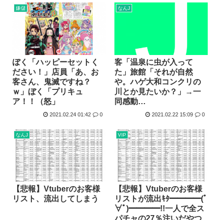
嫌儲
なんJ
客「温泉に虫が入って
ぼく「ハッピーセットく
た」旅館「それが自然
ださい！」店員「あ、お
や。ハゲ大和コンクリの
客さん、鬼滅ですね？
川とか見たいか？」→一
ｗ」ぼく「プリキュ
同感動…
ア！！（怒」
2021.02.24 01:42
0
2021.02.22 15:09
0
なんJ
VIP
【悲報】Vtuberのお客様
【悲報】Vtuberのお客様
リスト、流出してしまう
リストが流出ｷﾀ━━━━(ﾟ
∀ﾟ)━━━━!!一人で全ス
パチャの27％注いだやつ