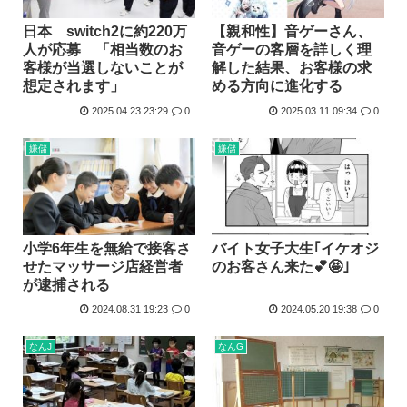
日本 switch2に約220万
【親和性】音ゲーさん、
人が応募 「相当数のお
音ゲーの客層を詳しく理
客様が当選しないことが
解した結果、お客様の求
想定されます」
める方向に進化する
2025.04.23 23:29
0
2025.03.11 09:34
0
嫌儲
嫌儲
小学6年生を無給で接客さ
バイト女子大生｢イケオジ
せたマッサージ店経営者
のお客さん来た💕🤩｣
が逮捕される
2024.08.31 19:23
0
2024.05.20 19:38
0
なんJ
なんG