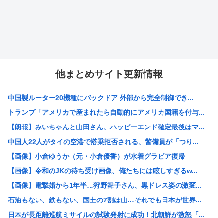
他まとめサイト更新情報
中国製ルーター20機種にバックドア 外部から完全制御でき...
トランプ「アメリカで産まれたら自動的にアメリカ国籍を付与...
【朗報】みいちゃんと山田さん、ハッピーエンド確定最後はマ...
中国人22人がタイの空港で搭乗拒否される、警備員が「つり...
【画像】小倉ゆうか（元・小倉優香）が水着グラビア復帰
【画像】令和のJKの待ち受け画像、俺たちには眩しすぎるw...
【画像】電撃婚から1年半…狩野舞子さん、黒ドレス姿の激変...
石油もない、鉄もない、国土の7割は山…それでも日本が世界...
日本が長距離巡航ミサイルの試験発射に成功！北朝鮮が激怒「...