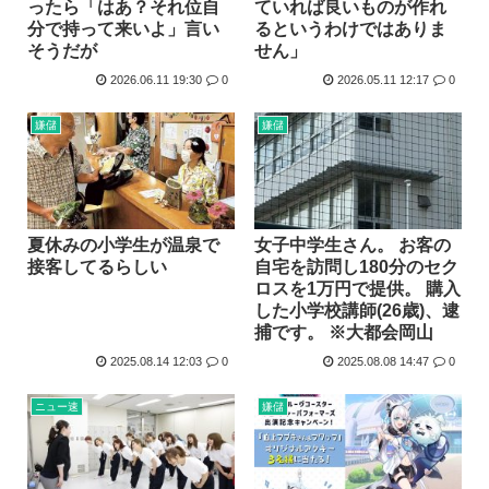
ったら「はあ？それ位自
ていれば良いものが作れ
高市早苗「消費税減税の財源は今から考える」
分で持って来いよ」言い
るというわけではありま
そうだが
せん」
声優の長谷川育美さんと結婚したいんやが
2026.06.11 19:30
0
2026.05.11 12:17
0
部落民のことお前らの地域ってなんて言ってた？
中国大使館に侵入した自衛官（24）、動機を告白「中国の強...
嫌儲
嫌儲
海外「ディズニーがゴミのようだ！」日本がアニメ化した米人...
今期アニメの評価、ついに固まる
夏休みの小学生が温泉で
女子中学生さん。 お客の
接客してるらしい
自宅を訪問し180分のセク
ロスを1万円で提供。 購入
した小学校講師(26歳)、逮
捕です。 ※大都会岡山
2025.08.14 12:03
0
2025.08.08 14:47
0
ニュー速
嫌儲