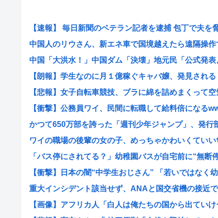
【速報】 毎日新聞のベテラン記者を逮捕 包丁で夫を脅し
中国人のリウさん、新エネ車で国境越えたら遠隔操作で3
中国「大洪水！」中国ダム「決壊」地元民「公式発表より
【朗報】学生なのに月１億稼ぐキャバ嬢、発見される
【悲報】女子自転車競技、ブラに綿を詰めまくって空気抵
【衝撃】公務員ワイ、民間に転職して給料倍になるw
かつて650万部を誇った「週刊少年ジャンプ」、発行部数
ワイの職場の後輩の女の子、めっちゃかわいくていい匂い
「バス停にされてる？」幼稚園バスが自宅前に“無断停車”
【衝撃】日本の闇“中学生おじさん” 「若いではなく幼い
重大インシデント該当せず、ANAと国交省機の接近で航
【画像】アフリカ人「白人は俺たちの国から出ていけー！