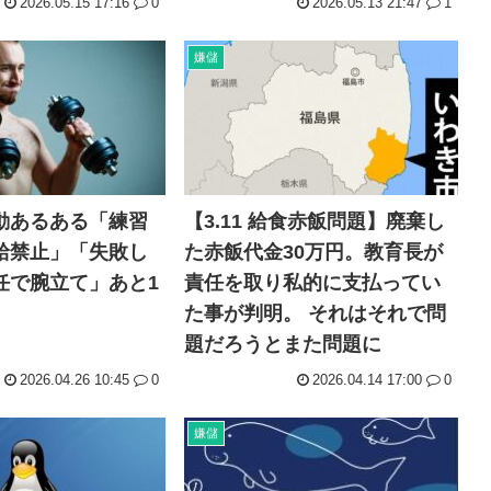
2026.05.15 17:16
0
2026.05.13 21:47
1
反対...
福島県民「え！？俺らへの復興
韓国人「韓国が熊本地震で飲料
嫌儲
w...
ヤニねこさん、BPOが動く
殺し...
ガンダムSEEDの新台パチ●
動あるある「練習
【3.11 給食赤飯問題】廃棄し
給禁止」「失敗し
た赤飯代金30万円。教育長が
任で腕立て」あと1
責任を取り私的に支払ってい
た事が判明。 それはそれで問
題だろうとまた問題に
2026.04.26 10:45
0
2026.04.14 17:00
0
嫌儲