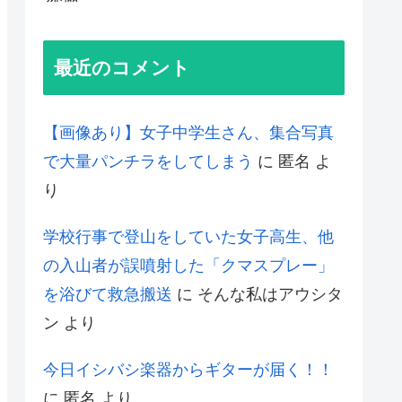
最近のコメント
【画像あり】女子中学生さん、集合写真
で大量パンチラをしてしまう
に
匿名
よ
り
学校行事で登山をしていた女子高生、他
の入山者が誤噴射した「クマスプレー」
を浴びて救急搬送
に
そんな私はアウシタ
ン
より
今日イシバシ楽器からギターが届く！！
に
匿名
より