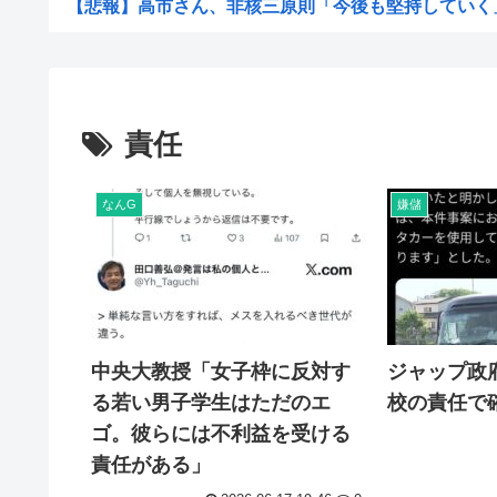
【悲報】高市さん、非核三原則「今後も堅持していく」の
XBOX Series S、29,980円だったはずが、...
【悲報】高級ブランドの服、もうめちゃくちゃ
中国SNS なぜフランス人はこれほど日本が好きなのか? 
責任
【速報】高市早苗「消費税は絶対に2年後増税する。私の
コーエイテクモ、ライザとおしゃべりできるゲームを発売
なんG
嫌儲
もし1941年時点で5隻の大和型戦艦があったら
偶然のホラー。民泊した部屋の壁に、10年前の自分が写
自民党「いいこと考えた、ETF売却を加速させて減税の財
【ｗ】財務省「減税反対！」 → 高市総理「ふ～ん、人事
中央大教授「女子枠に反対す
ジャップ政
【ジャップ】介護職員（24）おばあさんの家に訪問して
る若い男子学生はただのエ
校の責任で
【必見】大阪・河内長野市で警官が刃物男に発砲‼ その事
ゴ。彼らには不利益を受ける
高市総理「2年後に税率を戻す。私の覚悟だ」 消費減税「
責任がある」
【高市朗報】高市早苗の名言、偉人の名言としてブロガー