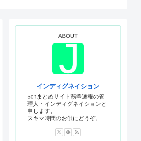
、キレるwww
偉人の名言としてブロガーにま...
いのやだ！気持ち悪いのやだ！...
ABOUT
識があるんだけど皆は見たこと...
会談の写真を高市が勝手にSN...
、牛が固まって動かなくなった...
ルがいないキャラ、存在しない
100万部割れ
インディグネイション
人への「支援庁」新設を検討
5chまとめサイト翡翠速報の管
理人・インディグネイションと
クリュウ対策」
申します。
せ消せ消せ消せ消せ！」
スキマ時間のお供にどうぞ。
るwww
分を上げてくれるものがコレ！...