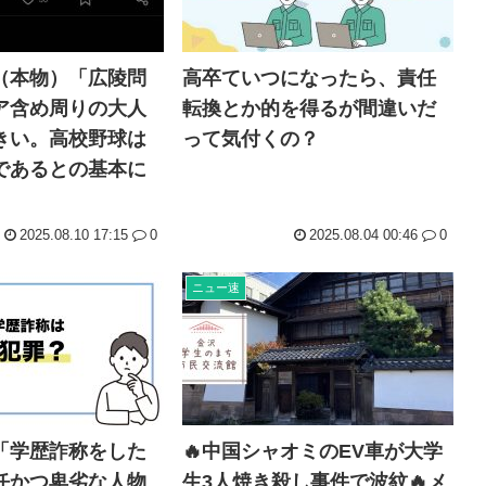
（本物）「広陵問
高卒ていつになったら、責任
ア含め周りの大人
転換とか的を得るが間違いだ
きい。高校野球は
って気付くの？
であるとの基本に
2025.08.10 17:15
0
2025.08.04 00:46
0
ニュー速
「学歴詐称をした
🔥中国シャオミのEV車が大学
任かつ卑劣な人物
生3人焼き殺し事件で波紋🔥メ