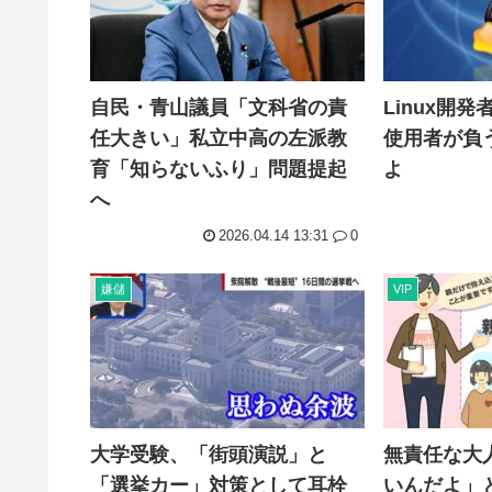
自民・青山議員「文科省の責
Linux開
任大きい」私立中高の左派教
使用者が負う
育「知らないふり」問題提起
よ
へ
2026.04.14 13:31
0
嫌儲
VIP
大学受験、「街頭演説」と
無責任な大
「選挙カー」対策として耳栓
いんだよ」