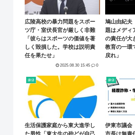
広陵高校の暴力問題をスポー
鳩山由紀夫
ツ庁・室伏長官が厳しく非難
題はメディ
「彼らはスポーツの価値を著
の責任が大
しく毀損した。学校は説明責
教育の一環
任を果たせ」
戻れ」
2025.08.30 15:45
0
嫌儲
嫌儲
生活保護家庭から東大進学し
伊東市議会
た男性「東大生の殆どが自己
市長は無責