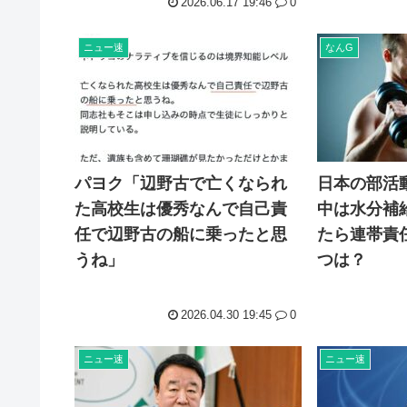
2026.06.17 19:46
0
組合「有給取って原爆ドームを占拠して中国への侵略戦争
【画像】エレベーターガール、AVデビューwww
ニュー速
なんG
これがあれば米100合食べられるっておかずあげてけーw
生活保護を打ち切られたニート（32）「今から全員ぶっ
パヨク「辺野古で亡くなられ
日本の部活
た高校生は優秀なんで自己責
中は水分補
任で辺野古の船に乗ったと思
たら連帯責
うね」
つは？
2026.04.30 19:45
0
ニュー速
ニュー速