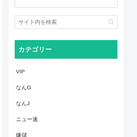
支援は一時停止する感じ！？」...
水1万本送ったら日本人は韓国...
コ、またコケるwww
カテゴリー
VIP
なんG
なんJ
ニュー速
嫌儲