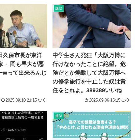
嫌儲
田久保市長が東洋
中学生さん発狂「大阪万博に
嫁 ←岡も早大が悪
行けなかったことに絶望。危
ーwって出来るんじ
険だとか煽動して大阪万博へ
の修学旅行を中止した奴は責
任をとれよ。389389いいね
2025.09.10 21:15
0
2025.09.06 15:15
0
嫌儲