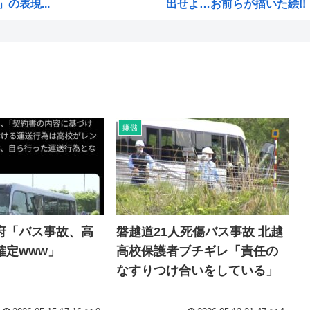
表現...
出せよ…お前らが描いた絵!!
【画像】ブルーロックの監督
【高市朗報】高市早苗の名言、
...
ひぐらし原作北条沙都子「大き
覚悟...
海外「日本にはこんな特殊な標
。ム...
森山前自民党幹事長「日中首脳
嫌儲
突進してきた牛を跳び越えたら
った...
バトル漫画の主人公でライバ
源...
週刊少年ジャンプ、発行部数
権...
小泉進次郎、自衛隊の退役軍
府「バス事故、高
磐越道21人死傷バス事故 北越
オム...
日本政府、通信監視へ 「ト
確定www」
高校保護者ブチギレ「責任の
件...
みい山作者「消せ消せ消せ消
なすりつけ合いをしている」
責...
ヤニねこ、BPOで問題視され
にま...
海外「日本の電車旅で最高に気