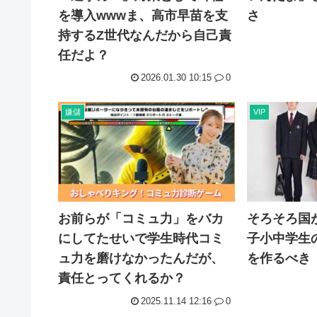
を導入wwwま、高市早苗を支
さ
持するZ世代なんだから自己責
任だよ？
2026.01.30 10:15
0
嫌儲
VIP
お前らが「コミュ力」をバカ
そろそろ国
にしてたせいで学生時代コミ
子小中学生
ュ力を磨けなかったんだが、
を作るべき
責任とってくれるか？
2025.11.14 12:16
0