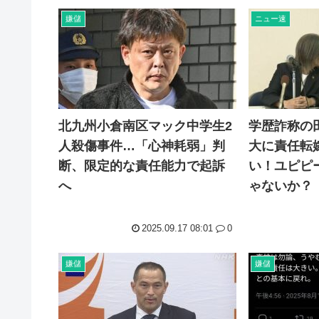
嫌儲
ニュー速
北九州小倉南区マック中学生2
学歴詐称の
人殺傷事件…「心神耗弱」判
大に責任転
断、限定的な責任能力で起訴
い！ユピピ
へ
ゃないか？
2025.09.17 08:01
0
嫌儲
嫌儲