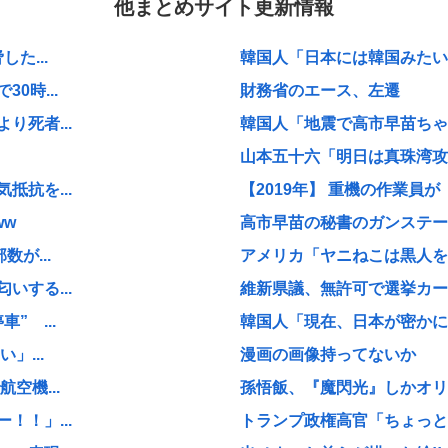
他まとめサイト更新情報
た...
韓国人「日本には韓国みたいな
0時...
財務省のエース、左遷
死者...
韓国人「地震で高市早苗ちゃん
山本五十六「明日は真珠湾攻撃
抗を...
【2019年】 重機の作業員が
ww
高市早苗の秘書のガンステー
が...
アメリカ「ヤニねこは黒人をネ
する...
維新県議、無許可で選挙カーレ
 ...
韓国人「現在、日本が密かに韓
」...
漫画の画像持ってないか
空機...
孫悟飯、『魔閃光』しかオリ
！」...
トランプ政権高官「ちょっと中