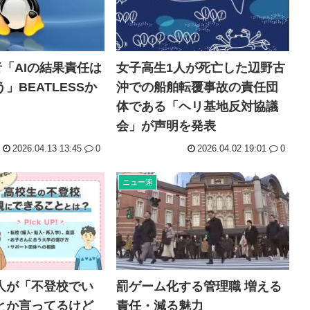
発者「AIの結果責任は
女子高生1人が死亡した辺野古
」BEATLESSか
沖での船舶転覆事故の責任団
体である「ヘリ基地反対協議
会」が声明を発表
2026.04.13 13:45
0
2026.04.02 19:01
0
ニュー速
人が「不登校でい
罰ゲーム化する管理職 増える
とか言ってるけど
責任・減る魅力