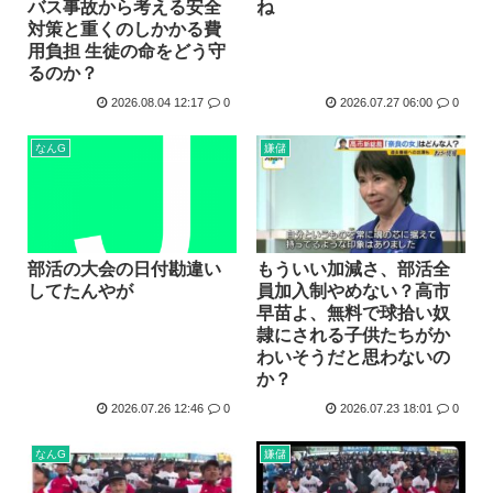
バス事故から考える安全
ね
お前らお盆の準備をしたか？国父安倍晋三が天国から帰ってく...
対策と重くのしかかる費
用負担 生徒の命をどう守
韓国人「悲報：FIFA会長にさえ2002年W杯で韓国が審...
るのか？
韓国人「日本のサッカー協会も性接待やってるんじゃないです...
2026.08.04 12:17
0
2026.07.27 06:00
0
小泉進次郎「北朝鮮に厳重に抗議し、強く非難した」
なんG
嫌儲
今期アニメ、無職さよララ乙女怪獣ヤニねこ鉄ジャン天幕きみ...
日本さん食料自給率が過去最低に 25年度37% 主要先進...
部活の大会の日付勘違い
もういい加減さ、部活全
してたんやが
員加入制やめない？高市
早苗よ、無料で球拾い奴
隷にされる子供たちがか
わいそうだと思わないの
か？
2026.07.26 12:46
0
2026.07.23 18:01
0
なんG
嫌儲