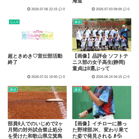
海道
2026.07.06 22:15
0
2026.07.03 09:00
0
なんG
嫌儲
超ときめき♡宣伝部活動
【画像】品評会 ソフトテ
終了
ニス部の女子高生(静岡)
童貞は8選ぶって
2026.07.01 19:00
0
2026.06.24 04:15
0
嫌儲
嫌儲
部員9人でのいじめで2ヶ
【画像】イチローに勝っ
月間の対外試合禁止処分
た野球部JK、変わり果て
を受けた和歌山県立箕島
た姿で発見される👴💦