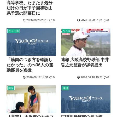
高等学校、たまたま処分
明けの日が甲子園和歌山
県予選の開幕日に
2026.06.20 23:15
0
2026.06.20 21:01
0
ニュー速
なんG
「筋肉のつき方を確認し
速報 広陵高校野球部 中井
たかった」のべ36人の運
哲之元監督が辞表提出
動部員を盗撮
2026.06.17 14:31
0
2026.06.10 19:31
0
嫌儲
嫌儲
【高市】 水泳部の女子マ
広陵高野球部の暴力部