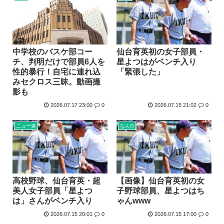
中学校のバスケ部コー
仙台育英初の女子部員・
チ、判明だけで部員6人を
星よつはがベンチ入り
性的暴行！自宅に連れ込
「緊張した」
みセクロス三昧。動画撮
影も
2026.07.17 23:00
0
2026.07.15 21:02
0
ニュー速
なんG
高校野球、仙台育英・超
【画像】仙台育英初の女
美人女子部員「星よつ
子野球部員、星よつはち
は」さんがベンチ入り
ゃんwww
2026.07.15 20:01
0
2026.07.15 17:00
0