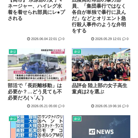
ネージャー、ハイレグ水
員、「集団暴行ではなく
着を着せられ部員にレ●プ
各自が単独で暴行に及ん
される
だ」などとオリエント急
行殺人事件のような弁明
をする
2026.06.04 22:01
0
2026.05.29 12:01
0
嫌儲
嫌儲
部活で「長距離移動」は
品評会 陸上部の女子高生
必要か？…どう見ても不
童貞は2を選ぶ
必要だろ(ヽ´ん`)
2026.05.21 05:00
0
2026.05.19 06:16
0
嫌儲
嫌儲