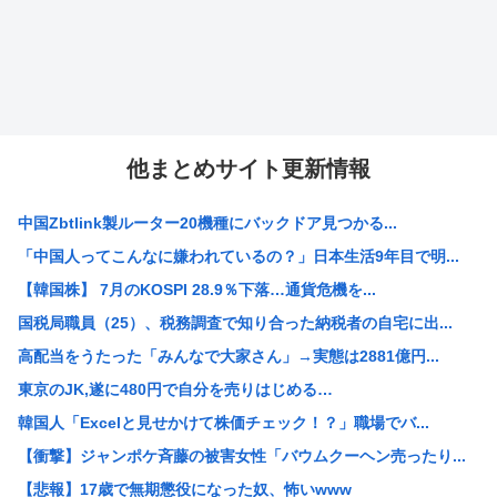
他まとめサイト更新情報
中国Zbtlink製ルーター20機種にバックドア見つかる...
「中国人ってこんなに嫌われているの？」日本生活9年目で明...
【韓国株】 7月のKOSPI 28.9％下落…通貨危機を...
国税局職員（25）、税務調査で知り合った納税者の自宅に出...
高配当をうたった「みんなで大家さん」→実態は2881億円...
東京のJK,遂に480円で自分を売りはじめる…
韓国人「Excelと見せかけて株価チェック！？」職場でバ...
【衝撃】ジャンポケ斉藤の被害女性「バウムクーヘン売ったり...
【悲報】17歳で無期懲役になった奴、怖いwww