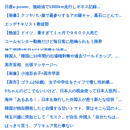
日産e-power、無給油で1980km走行しギネス記録...
【画像】クソヤバい服で墓参りするアホ陽キャ、墓石にとんで...
エッヂ✝️キリスト教徒部
【熱波】ドイツ、暑すぎて１ヶ月で９６００人死亡
コールセンター勤務だけど毎日客に怒鳴られもう限界
施工管理2年目だけど退職を決意w
韓国人「韓国に10年間の出場権剥奪や過去ワールドカップ、...
女「43億円注文して………キャンセルっと！」←こいつの目...
高市首相、出張マッサージへ
米農家「60kg作って1万8000円…コストは2万以上…...
【画像】小池百合子×高市早苗
3大もらって困るもの「釣った魚」「プリザーブドフラワー」
【高市】ゴラム(56歳)、女子中学生をナイフで脅し性的暴...
【画像】 松屋、食器の仕分けまでセルフに
5ちゃんのどこでもいいけど、日本人の税金使って日本人批判...
GACKTや小沢仁志の「セリフが聞き取れない」 日本語作...
海外「あるある！」日本を旅行した外国人が患う新たな症状「...
【参政党】神谷代表、食料品の消費減税「天下の愚策だ」と批...
韓国が独自開発したと自慢する甘いトマト、実はそこら辺のト...
【速報】NHK職員が番組出演者から性被害
埼玉川越に突如として「モスク」が自生 外国人「自分たちは...
ホリエモン「面接でさ、納豆パックの薄いフィルムって何のた...
はっきり言う、プリキュア見た事ない
【衝撃】れいわ新選組、「いのちの党」に党名変更 天畠大輔...