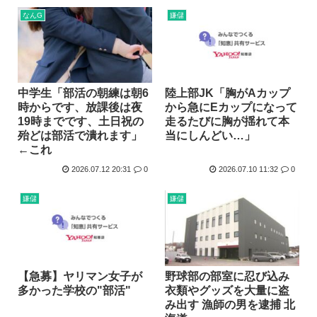
なんG
嫌儲
中学生「部活の朝練は朝6
陸上部JK「胸がAカップ
時からです、放課後は夜
から急にEカップになって
19時までです、土日祝の
走るたびに胸が揺れて本
殆どは部活で潰れます」
当にしんどい…」
←これ
2026.07.12 20:31
0
2026.07.10 11:32
0
嫌儲
嫌儲
【急募】ヤリマン女子が
野球部の部室に忍び込み
多かった学校の"部活"
衣類やグッズを大量に盗
み出す 漁師の男を逮捕 北