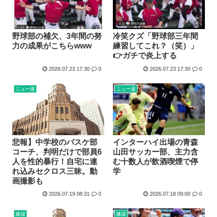
野球部の補欠、3年間の努
冷笑クズ「野球部三年間
力の成果がこちらwww
練習してこれ？（笑）」
👉ガチで炎上する
2026.07.23 17:30
0
2026.07.23 17:30
0
ニュー速
ニュー速
悲報】中学校のバスケ部
インターハイ出場の青森
コーチ、判明だけで部員6
山田サッカー部、主力含
人を性的暴行！自宅に連
む十数人が飲酒喫煙で停
れ込みセクロス三昧。動
学
画撮影も
2026.07.19 08:31
0
2026.07.18 09:00
0
嫌儲
嫌儲