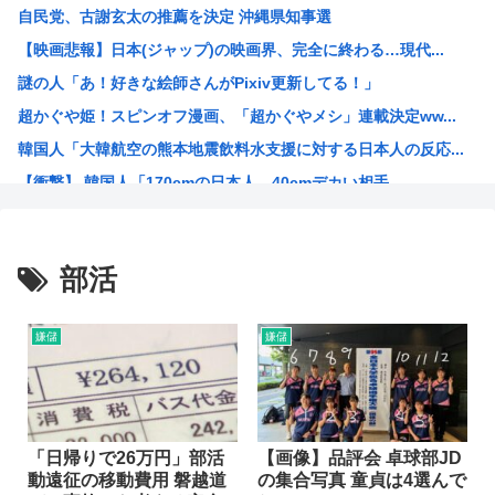
自民党、古謝玄太の推薦を決定 沖縄県知事選
【画像】能年玲奈さん、穴あきスカート姿が強すぎてネット騒...
【映画悲報】日本(ジャップ)の映画界、完全に終わる…現代...
坊さんを今すぐ皆殺しにするべき理由が詰まった画像がこちら
謎の人「あ！好きな絵師さんがPixiv更新してる！」
福島県に住む普通の人「助けて、家を赤くしただけで村の人間...
超かぐや姫！スピンオフ漫画、「超かぐやメシ」連載決定ww...
台風15号「チャンホン」東日本の盆休み潰す
韓国人「大韓航空の熊本地震飲料水支援に対する日本人の反応...
【速報】北海道江別大学生殺人事件、主犯格の川口被告(19...
【衝撃】 韓国人「170cmの日本人、40cmデカい相手...
【悲報】内田りこ「社会に戻りたいです」←これ！
お前らってなんでみぃ山ってなんでアニメ化の前と後で意見が...
ワンピースの「世界に5種しかない飛行能力」発言の謎が遂に...
部活
米農家「60kg作って1万8000円…コストは2万以上…...
井口裕香さん、「ケツ鍛えるより演技力鍛えろよ」とアニメフ...
嫌儲
嫌儲
氷河期世代『ルッキズムが一番酷かったのは00年代、こうい...
海外「日本なんて行くんじゃなかった…」 日本を知ってしま...
ちいかわ映画見てきたんやがバッドエンドすぎん？
熊本県民「俺たち逆らわねえだぁ！自民党様に従いますだぁ！...
「日帰りで26万円」部活
【画像】品評会 卓球部JD
動遠征の移動費用 磐越道
の集合写真 童貞は4選んで
お絵描きAIくん、読む本が決まらない、可愛い女の子も作れ...