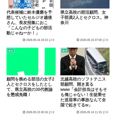
代表候補に鈴木優磨を予
県立高校の部活顧問、女
想していたセルジオ越後
子部員2人とセクロス。神
さん、長友招集におこ
奈川
「こんなの子どもの部活
動じゃねーか！」
2026.05.16 18:15
0
2026.05.15 07:00
0
嫌儲
嫌儲
顧問を務める部活の女子2
北越高校のソフトテニス
人とセクロスをしたとし
部顧問、開き直る
て、県立高校の30代教諭
www「会計担当はそもそ
を懲戒免職！
も俺じゃない！生徒乗せ
た送迎車の事故なんて全
国で起きてるw」
2026.05.15 00:16
0
2026.05.14 11:15
0