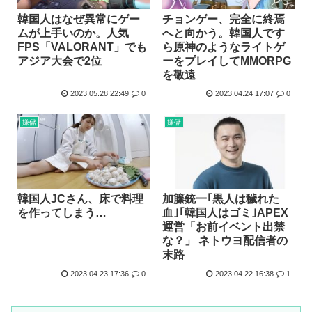
韓国人はなぜ異常にゲー
チョンゲー、完全に終焉
ムが上手いのか。人気
へと向かう。韓国人です
FPS「VALORANT」でも
ら原神のようなライトゲ
アジア大会で2位
ーをプレイしてMMORPG
を敬遠
2023.05.28 22:49
0
2023.04.24 17:07
0
嫌儲
嫌儲
韓国人JCさん、床で料理
加籘銃一｢黒人は穢れた
を作ってしまう…
血｣｢韓国人はゴミ｣APEX
運営「お前イベント出禁
な？」 ネトウヨ配信者の
末路
2023.04.23 17:36
0
2023.04.22 16:38
1