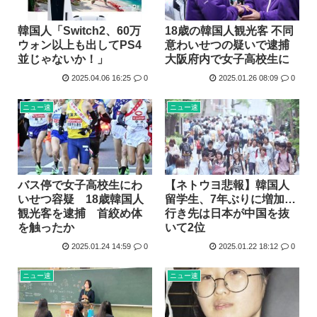
韓国人「Switch2、60万
18歳の韓国人観光客 不同
ウォン以上も出してPS4
意わいせつの疑いで逮捕
並じゃないか！」
大阪府内で女子高校生に
2025.04.06 16:25
0
2025.01.26 08:09
0
ニュー速
ニュー速
バス停で女子高校生にわ
【ネトウヨ悲報】韓国人
いせつ容疑 18歳韓国人
留学生、7年ぶりに増加…
観光客を逮捕 首絞め体
行き先は日本が中国を抜
を触ったか
いて2位
2025.01.24 14:59
0
2025.01.22 18:12
0
ニュー速
ニュー速