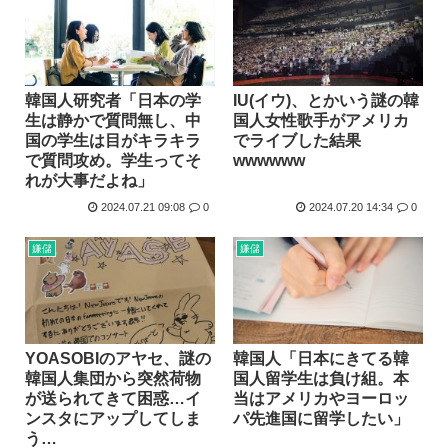
韓国人研究者「日本の学
IU(イウ)、とかいう謎の韓
生は静かで質問無し、中
国人女性歌手がアメリカ
国の学生は目がキラキラ
でライブした結果
で質問攻め。学生ってそ
wwwwww
れが大事だよね」
2024.07.21 09:08
0
2024.07.20 14:34
0
嫌儲
嫌儲
YOASOBIのアヤセ、謎の
韓国人「日本にきてる韓
韓国人集団から突然荷物
国人留学生は負け組。本
が送られてきて困惑…イ
当はアメリカやヨーロッ
ンスタにアップしてしま
パ先進国に留学したい」
う…