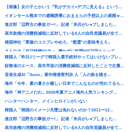
【画像】女の子とかいう『乳がデカイ=デブに見える』という...
イオンモール熊本での避難誘導におまえらの予想以上の展開ｗ...
進次郎「辺野古の事故ガー!」 記者「米兵がレ●プしました...
高市政権の消費税減税に反対している9人の自民党議員が全て...
靖国神社「軍服のコスプレやめろ、"慰霊"の意味考えろ」
ネトウヨ「在日特権やばい。働かずに年間600万円もらって...
韓国人「昨日Jリーグで韓国人選手絶対やってはいけないプレ...
【重要指名手配】八田與一容疑者、新写真公開も「もう死んで...
財務省のエース、高市早苗の消費税減税に反対したことで左遷...
小野田大臣、「元々おまえも外国籍だろ？」というツッコミを...
音楽生成AI「Suno」著作権侵害判決 人「人の曲を聴き...
中国「日本は原爆被害者の立場で同情を買おうとするのを止め...
海外「今年、夏の暑さが厳しい日本でこんなものが売れてるら...
【速報】USスチール、1800億円の黒字www
海外「神アニメだわ」2026年夏アニメ海外人気ランキング...
【悲報】 週刊誌、好き放題書きまくる 高市早苗首相は新公...
ハンターハンター、メインヒロインがいない
【画像】例の美人すぎるおにぎり屋さん、裏でおっさんが握っ...
韓国人「韓国のイメージ失墜は免れないのか？2011〜12...
【高市総理】非核三原則「堅持している」 長崎平和祈念式典...
進次郎「辺野古の事故ガー!」 記者「米兵がレ●プしました...
コールマンの人気商品が変わった？キャンプ離れの中で売れる...
高市政権の消費税減税に反対している9人の自民党議員が全て...
【悲報】全席指定･事前販売制｢琵琶湖三市同時花火大会｣が...