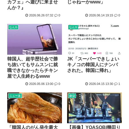
カフェ」へ遊びに来ませ
じゃねーかwww」
生成AIのイラストを使ってTCG作ってる??
んか？』
お前ら今期アニメ何見てるの？
2026.06.26 07:32
0
2026.06.14 19:15
0
【衝撃】 韓国人「箱根駅伝、走りながら乾杯してた」
なんG
なんG
ケンモメンの生きがいはなに？安倍晋三以外で
夏場のロリコンおま●こが蒸れ蒸れしててエッチなぷりきゅあ...
高市早苗、今日長崎で平和祈念式典に参列して被爆体験者と面...
韓国人、超学歴社会で勝
JK「スーパーできしょい
ち抜いてもサムスンに就
キノコの韓国人にナンパ
職できなかったらチキン
された。韓国に帰れ」
屋で人生終わるwww
2026.05.06 13:00
0
2026.04.15 13:30
1
ニュー速
嫌儲
「韓国人のがん発生最大
【画像】YOASOBI幾田り