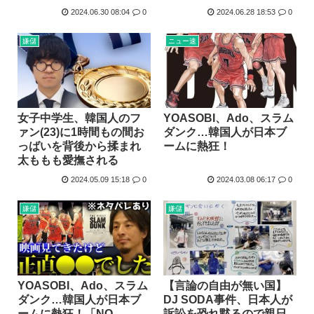
2024.06.30 08:04
0
2024.06.28 18:53
0
嫌儲
ニュー速
女子中学生、韓国人のフ
YOASOBI、Ado、スラム
ァン(23)に1時間もの間お
ダンク…韓国人が日本ブ
っばいを背後から揉まれ
ームに熱狂！
太ももも愛撫される
2024.05.09 15:18
0
2024.03.08 06:17
0
嫌儲
嫌儲
YOASOBI、Ado、スラム
【言論の自由が無い国】
ダンク…韓国人が日本ブ
DJ SODA事件、日本人が
ームに熱狂！「NO
訴訟を恐れ黙るので親日