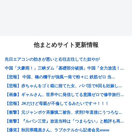
他まとめサイト更新情報
先日エアコンの効きが悪いと右往左往してた奴やが
中国「大豪雨！」三峡ダム「基礎部分破損」中国「全力放流！...
【悲報】 中国、橋の欄干が強風一発で粉々に 鉄筋ゼロ 当...
【悲報】赤ちゃんをゴミ箱に捨てた女、パパ活で8回も妊娠し...
【画像】ギャルさん、世界中に発信してる意識ゼロで修学旅行...
【悲報】JKだけど母親が不倫してるみたいです⇒！！！
【衝撃】元ジャンポケ斉藤慎二被告、求刑7年直後にうつろな...
【衝撃】『ルパン三世』放送当時は「つまらない」と酷評も再...
【爆笑】秋田県職員さん、ラブホテルから記者会見www