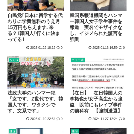
自民党｢日本に留学する代
韓国系報道機関もハンマ
わりに学費無料のうえ月
ー韓国人女子学生事件を
15万円もらえます｡来
報道 実名でモザイクな
る？｣韓国人｢行くに決ま
し、イジメられた証言を
ってる｣
強調
2025.01.22 18:12
0
2025.01.13 16:59
0
なんG
ニュー速
法政大学のハンマー犯
【在日】 在日韓国人の
「女です、Z世代です、韓
李拓也が女子高生から強
国人です、ワタクシで
盗 以前にもレイプ事件
す、文系です」
の前科有 【強制送還】
2025.01.10 22:54
0
2024.11.27 12:24
0
嫌儲
嫌儲