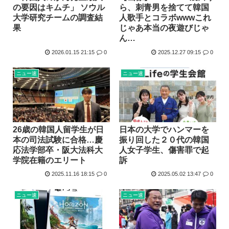
の要因はキムチ」 ソウル
ら、刺青男を捨てて韓国
大学研究チームの調査結
人歌手とコラボwwwこれ
果
じゃあ本当の夜遊びじゃ
ん…
2026.01.15 21:15
0
2025.12.27 09:15
0
ニュー速
ニュー速
26歳の韓国人留学生が日
日本の大学でハンマーを
本の司法試験に合格…慶
振り回した２０代の韓国
応法学部卒・阪大法科大
人女子学生、傷害罪で起
学院在籍のエリート
訴
2025.11.16 18:15
0
2025.05.02 13:47
0
ニュー速
ニュー速