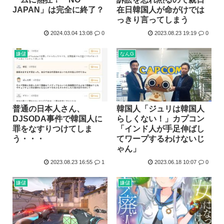
JAPAN」は完全に終了？
在日韓国人が命がけでは
っきり言ってしまう
2024.03.04 13:08
0
2023.08.23 19:19
0
嫌儲
なんG
普通の日本人さん、
韓国人「ジュリは韓国人
DJSODA事件で韓国人に
らしくない！」カプコン
罪をなすりつけてしま
「インド人が手足伸ばし
う・・・
てワープするわけないじ
ゃん」
2023.08.23 16:55
1
2023.06.18 10:07
0
嫌儲
嫌儲