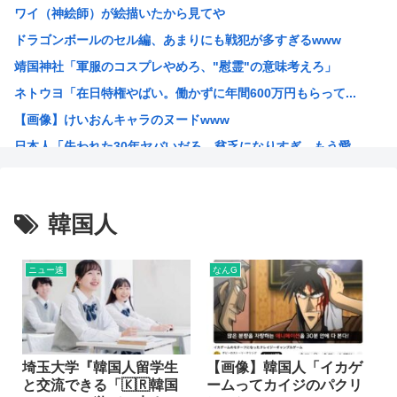
ワイ（神絵師）が絵描いたから見てや
【悲報】タトゥー擁護してる反社、味方から背中を刺される
ドラゴンボールのセル編、あまりにも戦犯が多すぎるwww
秋田県職員、ラブホテルから記者会見していたことが発覚（※...
靖国神社「軍服のコスプレやめろ、"慰霊"の意味考えろ」
彼女「ねぃねぃ、結婚も視野に入ってきたわけだし給料教えて...
ネトウヨ「在日特権やばい。働かずに年間600万円もらって...
【悲報】高市早苗首相さん、公用車を3000万円の新車に買...
【画像】けいおんキャラのヌードwww
オーストラリア研究チーム、45年間、2700人以上を研究...
日本人「失われた30年ヤバいだろ…貧乏になりすぎ…もう愛...
産経新聞 佐渡金山、韓国は反日を持ち込むな ［8/9］
韓国人「日本人が絶対に違法駐車をしない本当の理由がこちら...
【朗報】 韓国人「日本の白バイ隊員、人間やめてる」
韓国人
お前らが描いた絵を貼るスレ
ちいかわのモモンガがちんちんに来るんやが
ニュー速
なんG
高市早苗、3000万円以上の高級新公用車を購入させ贅を尽...
韓国人「30年前から変わらない日本の女子高生の姿に韓国人...
韓国人さん、ネトウヨの痛いところを突いてしまう。「日本人...
小泉防衛大臣、高市早苗の被災地訪問PVに張り合うかのよう...
埼玉大学『韓国人留学生
【画像】韓国人「イカゲ
と交流できる「🇰🇷韓国
ームってカイジのパクリ
韓国人「韓国人が日本のラーメンについて勘違いしていること...