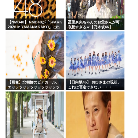
【NMB48】 NMB48が「SPARK
冨里奈央ちゃんのお父さんが可
2026 in YAMANAKAKO」に出
哀想すぎるｗ【乃木坂46】
演
【画像】北朝鮮のビアガール、
【日向坂46】 おひさまの現状、
エッッッッッッッッッッッッッ
これは否定できない・・・
ッッッッ！