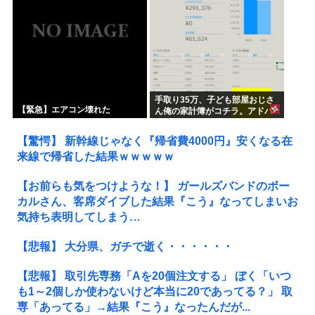
手取り35万、子ども部屋おじさ
【緊急】エアコン壊れた
ん俺の家計簿がコチラ。アドバ
イスをくれ
【驚愕】 新幹線じゃなく『帰省費4000円』安くなる在
来線で帰省した結果ｗｗｗｗｗ
【お前らも気をつけような！】 ガールズバンドのボー
カルさん、客席ダイブした結果『こう』なってしまいお
気持ち表明してしまう…
【悲報】 大分県、ガチで逝く・・・・・・
【悲報】 取引先専務「Aを20個注文する」 ぼく「いつ
も1～2個しか使わないけど本当に20であってる？」 取
専「あってる」→結果『こう』なったんだが...