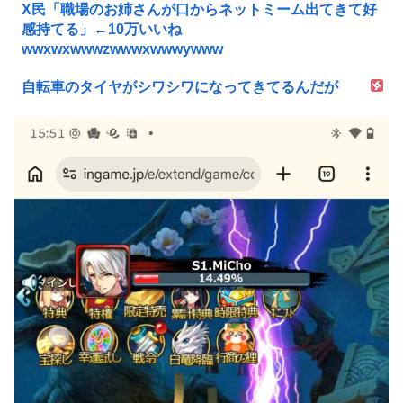
X民「職場のお姉さんが口からネットミーム出てきて好
感持てる」←10万いいね
wwxwxwwwzwwwxwwwywww
自転車のタイヤがシワシワになってきてるんだが