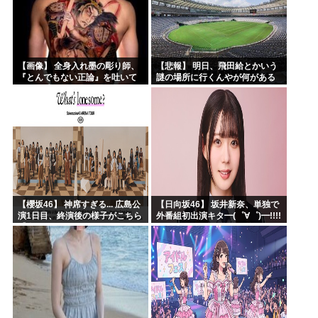
【画像】 全身入れ墨の彫り師、
【悲報】 明日、飛田給とかいう
『とんでもない正論』を吐いて
謎の場所に行くんやが何がある
30万再生されてしまうｗｗｗｗ
んや????・・・・・・・・・
ｗｗｗ
【櫻坂46】 神席すぎる... 広島公
【日向坂46】 坂井新奈、単独で
演1日目、終演後の様子がこちら
外番組初出演キタ━(゜∀゜)━!!!!
【全国ツアー2026 What’s
lonesome?】