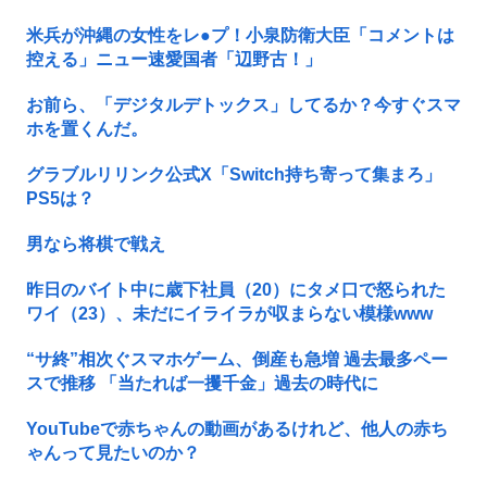
米兵が沖縄の女性をレ●プ！小泉防衛大臣「コメントは
控える」ニュー速愛国者「辺野古！」
お前ら、「デジタルデトックス」してるか？今すぐスマ
ホを置くんだ。
グラブルリリンク公式X「Switch持ち寄って集まろ」
PS5は？
男なら将棋で戦え
昨日のバイト中に歳下社員（20）にタメ口で怒られた
ワイ（23）、未だにイライラが収まらない模様www
“サ終”相次ぐスマホゲーム、倒産も急増 過去最多ペー
スで推移 「当たれば一攫千金」過去の時代に
YouTubeで赤ちゃんの動画があるけれど、他人の赤ち
ゃんって見たいのか？