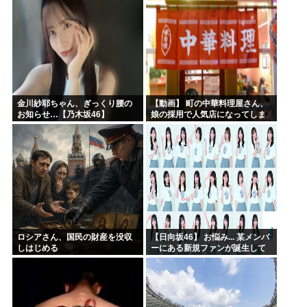
金川紗耶ちゃん、ぎっくり腰の
【動画】 町の中華料理屋さん、
お知らせ…【乃木坂46】
娘の採用で人気店になってしま
う
ロシアさん、国民の財産を没収
【日向坂46】 お悩み... 某メンバ
しはじめる
ーにある新規ファンが誕生して
いた