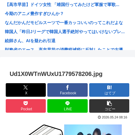
【高市早苗】ドイツ女性 「靖国行ってみたけど軍服で軍歌...
琵琶湖三市同時花火大会、開催中止を発表 場所時刻不明・許...
今期のアニメ豊作すぎひんか？
高市早苗のニュース記事、コメント欄閉鎖…
なんだかんだモビルスーツで一番カッコいいのってこれだよな
【悲報】令和最新の浴衣、痴女呼ばわりされる
韓国人「昨日Jリーグで韓国人選手絶対やってはいけないプレ...
先日エアコンの効きが悪いと右往左往してた奴やが
絵師さん、AIを疑われ引退
【悲報】鬼滅があそこまでヒットしたのってやっぱ「ノイズ」...
財務省のエース、高市早苗の消費税減税に反対したことで左遷...
【画像】日本人さん銀だこ88円乞食になってしまう
なぜみんなはBLEACH！！！を語らないんだ
【画像】「生徒会にも穴はある！」を全く知らない人にアニメ...
Ud1X0WTnWUxU1779578206.jpg
音楽生成AI「Suno」著作権侵害判決 人「人の曲を聴き...
海外「今年、夏の暑さが厳しい日本でこんなものが売れてるら...
X
Facebook
はてブ
海外「神アニメだわ」2026年夏アニメ海外人気ランキング...
ハンターハンター、メインヒロインがいない
Pocket
LINE
コピー
韓国人「韓国のイメージ失墜は免れないのか？2011〜12...
2026.05.24 08:16
進次郎「辺野古の事故ガー!」 記者「米兵がレ●プしました...
高市政権の消費税減税に反対している9人の自民党議員が全て...