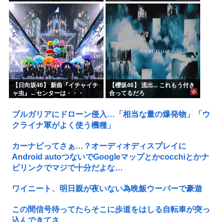
めてしまった…」
【日向坂46】 新曲『イチャイチ
【櫻坂46】 流出... これもう付き
ャ虫』←センターは・・・
合ってるだろ
【18thシングル】
ブルガリアにドローン侵入…「相当な量の爆発物」「ウ
クライナ軍がよく使う機種」
カーナビってさぁ…？オーディオディスプレイに
Android autoつないでGoogleマップとかcocchiとかナ
ビリンクでマジで十分だよな…
ワイニート、明日親が夜いない為晩飯ウーバーで豪遊
この間信号待ってたらそこに歩道をはしる自転車が突っ
込んできてさ