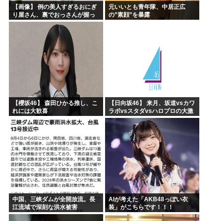
【画像】 例の美人すぎるおにぎ
元いいとも青年隊、中居正広
り屋さん、裏でおっさんが握っ
の”素顔”を暴露
ていたｗｗｗｗｗｗｗｗｗｗｗ
ｗｗｗｗｗｗ
【櫻坂46】 森田ひかる推し、こ
【日向坂46】 来月、坂道vsカワ
れには大歓喜
ラボvsスタダvsハロプロの大激
戦
中国、三峡ダムが全開放流。長
AIが考えた「AKB48っぽい衣
江流域で深刻な洪水被害
装」がこちらです！！！