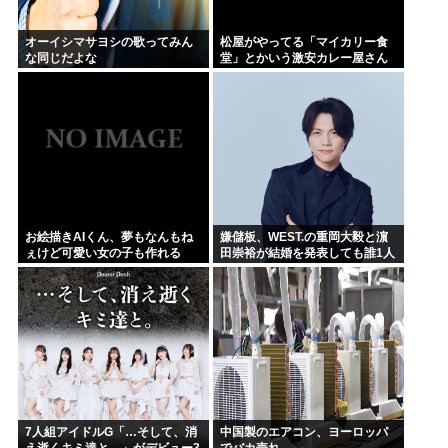
オーイシマサヨシの歌ってみん
松屋がやってる「マイカリー食
な同じだよな
堂」とかいう激安カレー屋さん
がこちらwww
お絵描きAIくん、夢もなんもね
嫌儲板、WEST.の重岡大毅と濵
ぇけど可愛い女の子も作れる
田崇裕が結婚を発表しても誰1人
として話題にせず… どの掲示板
もSNSもトレンドなのにどうし
て
7人組アイドルG「…そして、消
中国製のエアコン、ヨーロッパ
え逝くキミ達と。」がデビュー3
でバカ売れ