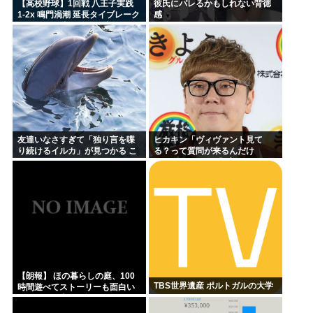
【高校野球】1回戦 八王子実践
彼氏にバレるかもしれない背徳
1-2x 鳴門渦潮 延長タイブレーク
感
でサヨナラ勝ち 鳴門渦潮として
甲子園1勝
友達いなさすぎて「独り言を喋
ヒカキン「ヴィヴァント見て
り続けるイルカ」が見つかる こ
る？って質問が来るんだけ
れぼく
ど…」 ネット民「プークスクス
w」 ヒカキン「…！？」
【朗報】 ほの暮らしの庭、100
TBS世界遺産 ポルトガルの大学
時間遊べてストーリーも面白い
スタバレの上位互換だとまじで
好評