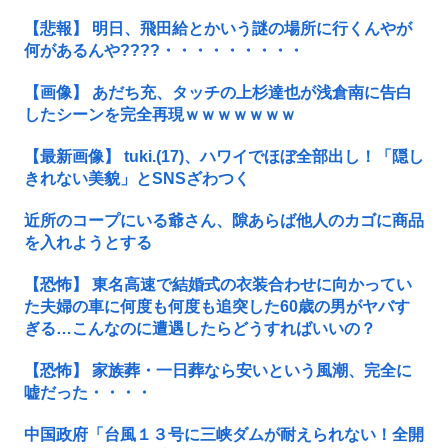
【悲報】 明日、飛田給とかいう謎の場所に行くんやが
何があるんや????・・・・・・・・・
【画像】 あだち充、タッチの上杉達也が浅倉南に告白
したシーンを完全再現ｗｗｗｗｗｗｗ
【最新画像】 tuki.(17)、ハワイでほぼ全部出し！「隠し
きれない美貌」とSNSざわつく
近所のコープにいる爺さん、隙あらば他人のカゴに商品
を入れようとする
【恐怖】 東名高速で結婚式の衣装合わせに向かってい
た夫婦の車に何度も何度も追突した60歳の男がヤバす
ぎる…こんなのに遭遇したらどうすればいいの？
【恐怖】 家族葬・一日葬なら安いという風潮、完全に
嘘だった・・・・
中国政府「台風１３号に三峡ダムが耐えられない！全開