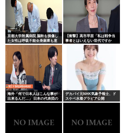
京都大学附属病院 脳幹を損傷し
【衝撃】高市早苗「私は戦争当
た女性は呼吸不能全身麻痺も意
事者とはいえない世代ですか
識は正常 やったね、たえちゃ
ら、反省なんかしておりません
ん！
（笑）」河野洋平「私は議員と
違う価値基準だ」
海外「何で日本人はこんな事が
デカパイ元NHK気象予報士、ド
出来るんだ…」 日本の代表団の
スケベ水着グラビア公開
行動がウクライナ全土を感動の
渦に