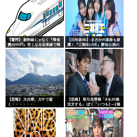
ワイ（神絵師）が絵描いたから見てや
ドラゴンボールのセル編、あまりにも戦犯が多すぎるwww
靖国神社「軍服のコスプレやめろ、"慰霊"の意味考えろ」
ネトウヨ「在日特権やばい。働かずに年間600万円もらって...
【驚愕】 新幹線じゃなく『帰省
【日向坂46】 まさかの楽曲も披
【画像】けいおんキャラのヌードwww
費4000円』安くなる在来線で帰
露！『三期生LIVE』愛知公演の
省した結果ｗｗｗｗｗ
レポがこちら
日本人「失われた30年ヤバいだろ…貧乏になりすぎ…もう愛...
【悲報】 大分県、ガチで逝
【悲報】 取引先専務「Aを20個
く・・・・・・
注文する」 ぼく「いつも1～2個
しか使わないけど本当に20であ
ってる？」 取専「あってる」→
結果『こう』なったんだが...