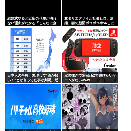
結婚式やると近所の花屋が潰れ
糞ダサエグザイル社長ヒロ、逮
ない理由がわかる「こんなに金
捕、妻の顔面ボコボコ半56しに
取るのかよ！？」って驚くぞ
した。
日本人の半数、無理して"酒が旨
冗談抜きでSwitch2で遊びたいゲ
い！"とか言ってた事が判明。近
ームがないwww
畿地方に関しては6割が下戸