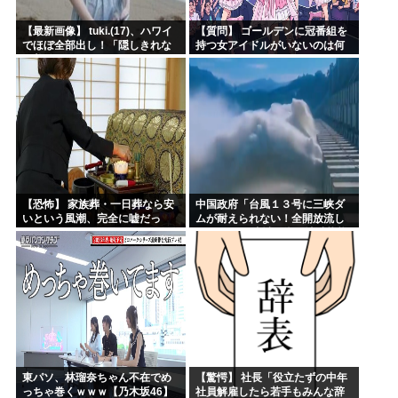
【最新画像】 tuki.(17)、ハワイ
【質問】 ゴールデンに冠番組を
でほぼ全部出し！「隠しきれな
持つ女アイドルがいないのは何
い美貌」とSNSざわつく
故なのか？
【恐怖】 家族葬・一日葬なら安
中国政府「台風１３号に三峡ダ
いという風潮、完全に嘘だっ
ムが耐えられない！全開放流し
た・・・・
ろ！」⇒ 下流域の街が壊滅状態
ｗｗｗｗｗ
東パソ、林瑠奈ちゃん不在でめ
【驚愕】 社長「役立たずの中年
っちゃ巻くｗｗｗ【乃木坂46】
社員解雇したら若手もみんな辞