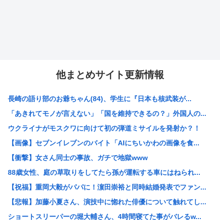
他まとめサイト更新情報
長崎の語り部のお爺ちゃん(84)、学生に『日本も核武装が...
「あきれてモノが言えない」「国を維持できるの？」外国人の...
ウクライナがモスクワに向けて初の弾道ミサイルを発射か？！
【画像】セブンイレブンのバイト「AIにちいかわの画像を食...
【衝撃】女さん同士の事故、ガチで地獄www
88歳女性、庭の草取りをしてたら孫が運転する車にはねられ...
【祝福】重岡大毅がパパに！濵田崇裕と同時結婚発表でファン...
【悲報】加藤小夏さん、演技中に惚れた俳優について触れてし...
ショートスリーパーの堀大輔さん、4時間寝てた事がバレるw...