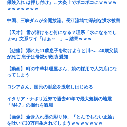
保険入れ は押し付け」←大炎上でボコボコにｗｗｗｗ
ｗｗｗｗｗｗｗ
中国、三峡ダムが全開放流。長江流域で深刻な洪水被害
【天才】 雪が溶けると何になる？理系「水になるでし
ょw」文系ワイ「はぁ～…」→結果ｗｗｗ
【悲痛】 溺れた11歳息子を助けようと川へ…40歳父親
が死亡 息子は母親が救助 愛知
【動画】 町の中華料理屋さん、娘の採用で人気店にな
ってしまう
ロシアさん、国民の財産を没収しはじめる
イタリア・ナポリ近郊で過去40年で最大規模の地震
「M4.7」の揺れを観測
【画像】 全身入れ墨の彫り師、『とんでもない正論』
を吐いて30万再生されてしまうｗｗｗｗｗｗｗ