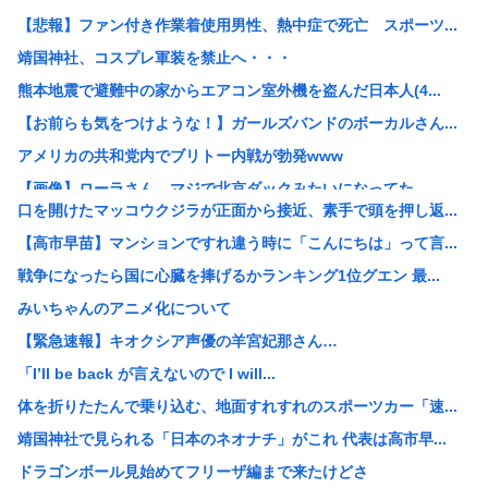
【悲報】ファン付き作業着使用男性、熱中症で死亡 スポーツ...
靖国神社、コスプレ軍装を禁止へ・・・
熊本地震で避難中の家からエアコン室外機を盗んだ日本人(4...
【お前らも気をつけような！】ガールズバンドのボーカルさん...
アメリカの共和党内でブリトー内戦が勃発www
【画像】ローラさん、マジで北京ダックみたいになってた
口を開けたマッコウクジラが正面から接近、素手で頭を押し返...
警視庁の担当者「飯塚幸三を逮捕しなくていい理由を考えるた...
【高市早苗】マンションですれ違う時に「こんにちは」って言...
財務省のエース、高市早苗の消費税減税に反対したことで左遷...
戦争になったら国に心臓を捧げるかランキング1位グエン 最...
【高市早苗】靖国神社「神社内で日本軍の服着たりするのやめ...
みいちゃんのアニメ化について
【悲報】レズ「女と付き合うの地獄すぎる、男はどうやって耐...
【緊急速報】キオクシア声優の羊宮妃那さん…
【悲報】八王子の夏祭り、衛生管理終わってた
「I’ll be back が言えないので I will...
【悲報】ショートスリーパー堀、誹謗中傷を受けて突然泣き出...
体を折りたたんで乗り込む、地面すれすれのスポーツカー「速...
【放送事故】秋田県のオンライン会見、職員が『バスローブ姿...
靖国神社で見られる「日本のネオナチ」がこれ 代表は高市早...
台風15号｢チャンホン｣の進路なんやねんこれ
ドラゴンボール見始めてフリーザ編まで来たけどさ
【悲報】「シャトレーゼ」とか言う店名、フランス人に馬鹿に...