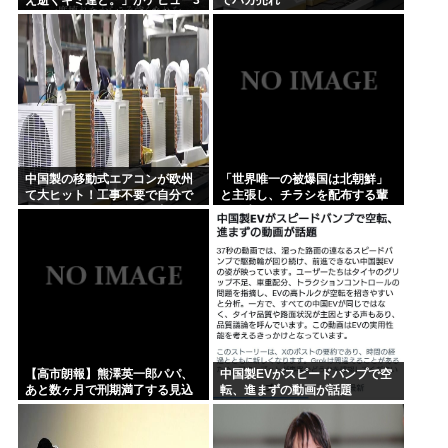
か月で解散 事務所が事業継続困
難なため
中国製の移動式エアコンが欧州
「世界唯一の被爆国は北朝鮮」
て大ヒット！工事不要で自分で
と主張し、チラシを配布する輩
取り付け可、もうこれで良く
が発生
ね？
【高市朗報】熊澤英一郎パパ、
中国製EVがスピードバンプで空
あと数ヶ月で刑期満了する見込
転、進まずの動画が話題
み