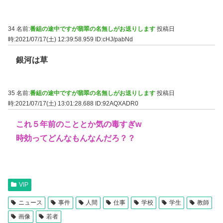
34 名前:
番組の途中ですが翡翠の名無しがお送りします
投稿日
時:2021/07/17(土) 12:39:58.959
ID:cHJ/pabNd
銀河は草
35 名前:
番組の途中ですが翡翠の名無しがお送りします
投稿日
時:2021/07/17(土) 13:01:28.688
ID:92AQXADR0
これ５年前のこととか気の毒すぎw
時効ってどんなもんなんだろ？？
VIP
ニュース
事件
人間
仕事
学校
学生
教師
画像
若者