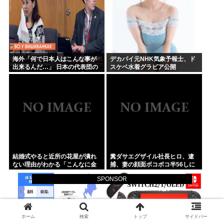
海外「何で日本人はこんな事が
デカパイ元NHK気象予報士、ド
出来るんだ…」 日本の代表団の
スケベ水着グラビア公開
行動がウクライナ全土を感動の
渦に
結婚式やると近所の花屋が潰れ
糞ダサエグザイル社長ヒロ、逮
ない理由がわかる「こんなに金
捕、妻の顔面ボコボコ半56しに
取るのかよ！？」って驚くぞ
した。
SPONSOR
ホーム
検索
トップ
サイドバー