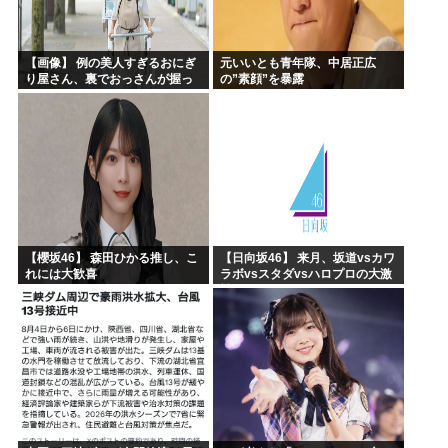
【画像】 例の美人すぎるおにぎ
元いいとも青年隊、中居正広
り屋さん、裏でおっさんが握っ
の”素顔”を暴露
ていたｗｗｗｗｗｗｗｗｗｗｗ
ｗｗｗｗｗｗ
【櫻坂46】 森田ひかる推し、こ
【日向坂46】 来月、坂道vsカワ
れには大歓喜
ラボvsスタダvsハロプロの大激
戦