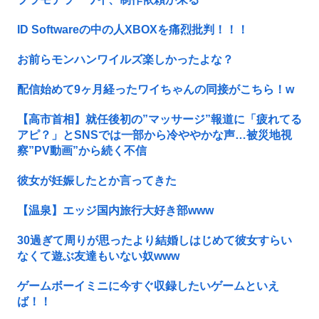
ID Softwareの中の人XBOXを痛烈批判！！！
お前らモンハンワイルズ楽しかったよな？
配信始めて9ヶ月経ったワイちゃんの同接がこちら！w
【高市首相】就任後初の”マッサージ”報道に「疲れてる
アピ？」とSNSでは一部から冷ややかな声…被災地視
察”PV動画”から続く不信
彼女が妊娠したとか言ってきた
【温泉】エッジ国内旅行大好き部www
30過ぎて周りが思ったより結婚しはじめて彼女すらい
なくて遊ぶ友達もいない奴www
ゲームボーイミニに今すぐ収録したいゲームといえ
ば！！