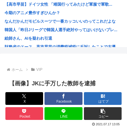
【高市早苗】ドイツ女性 「靖国行ってみたけど軍服で軍歌...
琵琶湖三市同時花火大会、開催中止を発表 場所時刻不明・許...
今期のアニメ豊作すぎひんか？
高市早苗のニュース記事、コメント欄閉鎖…
なんだかんだモビルスーツで一番カッコいいのってこれだよな
【悲報】令和最新の浴衣、痴女呼ばわりされる
韓国人「昨日Jリーグで韓国人選手絶対やってはいけないプレ...
先日エアコンの効きが悪いと右往左往してた奴やが
絵師さん、AIを疑われ引退
【悲報】鬼滅があそこまでヒットしたのってやっぱ「ノイズ」...
財務省のエース、高市早苗の消費税減税に反対したことで左遷...
【画像】日本人さん銀だこ88円乞食になってしまう
なぜみんなはBLEACH！！！を語らないんだ
【画像】「生徒会にも穴はある！」を全く知らない人にアニメ...
ホーム
VIP
音楽生成AI「Suno」著作権侵害判決 人「人の曲を聴き...
海外「今年、夏の暑さが厳しい日本でこんなものが売れてるら...
【画像】JKに手万した教師を逮捕
海外「神アニメだわ」2026年夏アニメ海外人気ランキング...
ハンターハンター、メインヒロインがいない
X
Facebook
はてブ
韓国人「韓国のイメージ失墜は免れないのか？2011〜12...
進次郎「辺野古の事故ガー!」 記者「米兵がレ●プしました...
Pocket
LINE
コピー
高市政権の消費税減税に反対している9人の自民党議員が全て...
2021.07.17 13:05