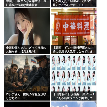
中国、三峡ダムが全開放流。長
AIが考えた「AKB48っぽい衣
江流域で深刻な洪水被害
装」がこちらです！！！
金川紗耶ちゃん、ぎっくり腰の
【動画】 町の中華料理屋さん、
お知らせ…【乃木坂46】
娘の採用で人気店になってしま
う
ロシアさん、国民の財産を没収
【日向坂46】 お悩み... 某メンバ
しはじめる
ーにある新規ファンが誕生して
いた