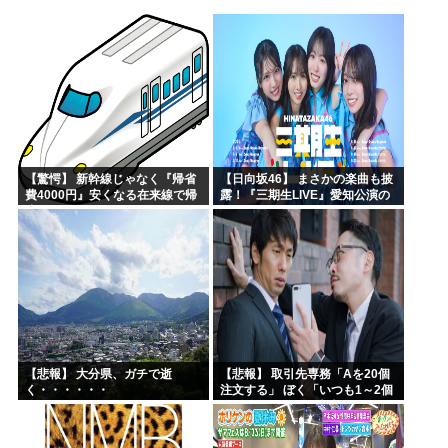
ワイ（神絵師）が絵描いたから見てや
ドラゴンボールのセル編、あまりにも戦犯が多すぎるwww
靖国神社「軍服のコスプレやめろ、"慰霊"の意味考えろ」
ネトウヨ「在日特権やばい。働かずに年間600万円もらって...
【画像】けいおんキャラのヌードwww
日本人「失われた30年ヤバいだろ…貧乏になりすぎ…もう愛...
【驚愕】 新幹線じゃなく『帰省
【日向坂46】 まさかの楽曲も披
費4000円』安くなる在来線で帰
露！『三期生LIVE』愛知公演の
省した結果ｗｗｗｗｗ
レポがこちら
【悲報】 大分県、ガチで逝
【悲報】 取引先専務「Aを20個
く・・・・・・
注文する」 ぼく「いつも1～2個
しか使わないけど本当に20であ
ってる？」 取専「あってる」→
結果『こう』なったんだが...