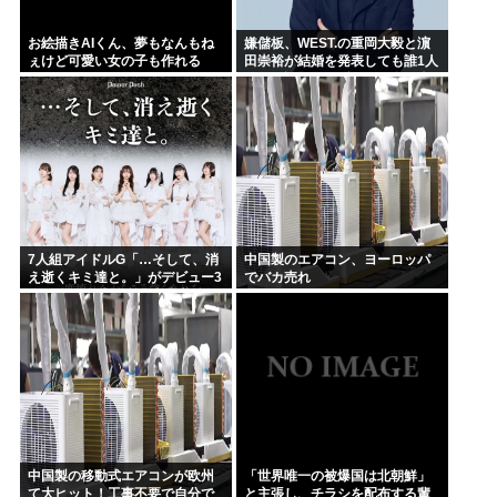
お絵描きAIくん、夢もなんもね
嫌儲板、WEST.の重岡大毅と濵
ぇけど可愛い女の子も作れる
田崇裕が結婚を発表しても誰1人
として話題にせず… どの掲示板
もSNSもトレンドなのにどうし
て
7人組アイドルG「…そして、消
中国製のエアコン、ヨーロッパ
え逝くキミ達と。」がデビュー3
でバカ売れ
か月で解散 事務所が事業継続困
難なため
中国製の移動式エアコンが欧州
「世界唯一の被爆国は北朝鮮」
て大ヒット！工事不要で自分で
と主張し、チラシを配布する輩