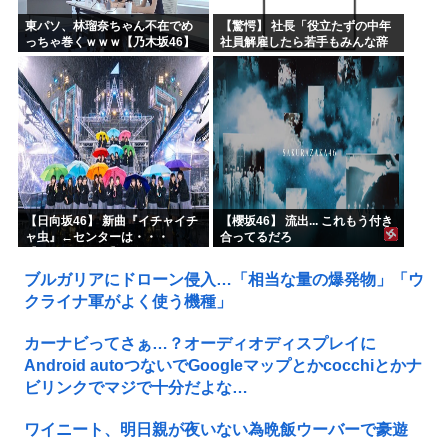
東パソ、林瑠奈ちゃん不在でめ
【驚愕】 社長「役立たずの中年
っちゃ巻くｗｗｗ【乃木坂46】
社員解雇したら若手もみんな辞
めてしまった…」
【日向坂46】 新曲『イチャイチ
【櫻坂46】 流出... これもう付き
ャ虫』←センターは・・・
合ってるだろ
【18thシングル】
ブルガリアにドローン侵入…「相当な量の爆発物」「ウ
クライナ軍がよく使う機種」
カーナビってさぁ…？オーディオディスプレイに
Android autoつないでGoogleマップとかcocchiとかナ
ビリンクでマジで十分だよな…
ワイニート、明日親が夜いない為晩飯ウーバーで豪遊