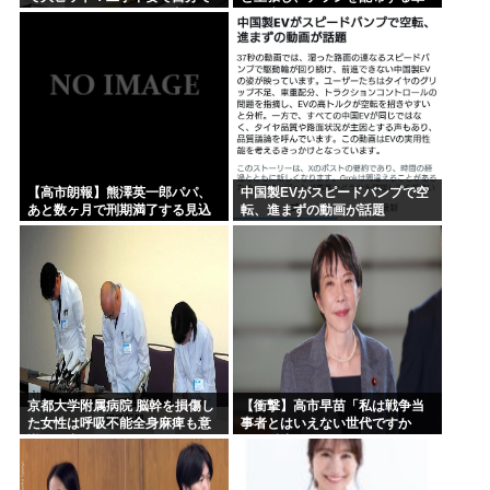
取り付け可、もうこれで良く
が発生
ね？
【高市朗報】熊澤英一郎パパ、
中国製EVがスピードバンプで空
あと数ヶ月で刑期満了する見込
転、進まずの動画が話題
み
京都大学附属病院 脳幹を損傷し
【衝撃】高市早苗「私は戦争当
た女性は呼吸不能全身麻痺も意
事者とはいえない世代ですか
識は正常 やったね、たえちゃ
ら、反省なんかしておりません
ん！
（笑）」河野洋平「私は議員と
違う価値基準だ」