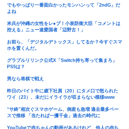
でもやっぱり一番面白かったモンハンって「2ndG」だ
よね
米兵が沖縄の女性をレ●プ！小泉防衛大臣「コメントは
控える」ニュー速愛国者「辺野古！」
お前ら、「デジタルデトックス」してるか？今すぐスマ
ホを置くんだ。
グラブルリリンク公式X「Switch持ち寄って集まろ」
PS5は？
男なら将棋で戦え
昨日のバイト中に歳下社員（20）にタメ口で怒られた
ワイ（23）、未だにイライラが収まらない模様www
“サ終”相次ぐスマホゲーム、倒産も急増 過去最多ペー
スで推移 「当たれば一攫千金」過去の時代に
YouTubeで赤ちゃんの動画があるけれど、他人の赤ち