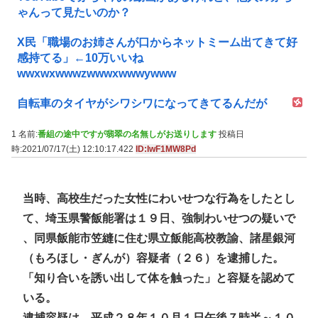
ゃんって見たいのか？
X民「職場のお姉さんが口からネットミーム出てきて好
感持てる」←10万いいね
wwxwxwwwzwwwxwwwywww
自転車のタイヤがシワシワになってきてるんだが
1 名前:
番組の途中ですが翡翠の名無しがお送りします
投稿日
時:2021/07/17(土) 12:10:17.422
ID:IwF1MW8Pd
当時、高校生だった女性にわいせつな行為をしたとし
て、埼玉県警飯能署は１９日、強制わいせつの疑いで
、同県飯能市笠縫に住む県立飯能高校教諭、諸星銀河
（もろほし・ぎんが）容疑者（２６）を逮捕した。
「知り合いを誘い出して体を触った」と容疑を認めて
いる。
逮捕容疑は、平成２８年１０月１日午後７時半～１０