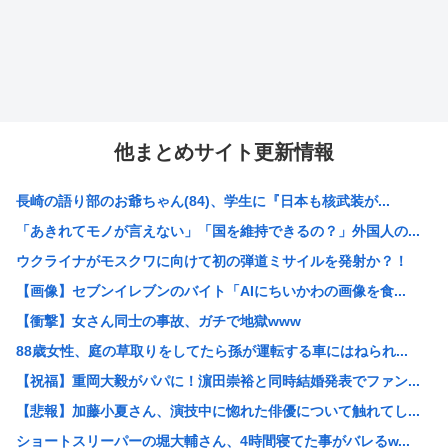
他まとめサイト更新情報
長崎の語り部のお爺ちゃん(84)、学生に『日本も核武装が...
「あきれてモノが言えない」「国を維持できるの？」外国人の...
ウクライナがモスクワに向けて初の弾道ミサイルを発射か？！
【画像】セブンイレブンのバイト「AIにちいかわの画像を食...
【衝撃】女さん同士の事故、ガチで地獄www
88歳女性、庭の草取りをしてたら孫が運転する車にはねられ...
【祝福】重岡大毅がパパに！濵田崇裕と同時結婚発表でファン...
【悲報】加藤小夏さん、演技中に惚れた俳優について触れてし...
ショートスリーパーの堀大輔さん、4時間寝てた事がバレるw...