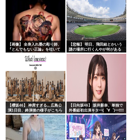
【画像】 全身入れ墨の彫り師、
【悲報】 明日、飛田給とかいう
『とんでもない正論』を吐いて
謎の場所に行くんやが何がある
30万再生されてしまうｗｗｗｗ
んや????・・・・・・・・・
ｗｗｗ
【櫻坂46】 神席すぎる... 広島公
【日向坂46】 坂井新奈、単独で
演1日目、終演後の様子がこちら
外番組初出演キタ━(゜∀゜)━!!!!
【全国ツアー2026 What’s
lonesome?】