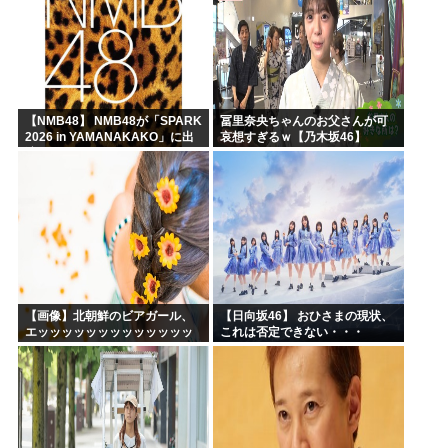
【NMB48】 NMB48が「SPARK
冨里奈央ちゃんのお父さんが可
2026 in YAMANAKAKO」に出
哀想すぎるｗ【乃木坂46】
演
【画像】北朝鮮のビアガール、
【日向坂46】 おひさまの現状、
エッッッッッッッッッッッッッ
これは否定できない・・・
ッッッッ！