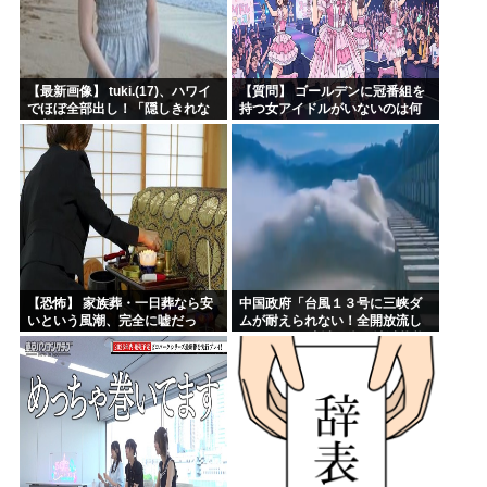
【最新画像】 tuki.(17)、ハワイ
【質問】 ゴールデンに冠番組を
でほぼ全部出し！「隠しきれな
持つ女アイドルがいないのは何
い美貌」とSNSざわつく
故なのか？
【恐怖】 家族葬・一日葬なら安
中国政府「台風１３号に三峡ダ
いという風潮、完全に嘘だっ
ムが耐えられない！全開放流し
た・・・・
ろ！」⇒ 下流域の街が壊滅状態
ｗｗｗｗｗ