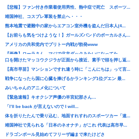
【悲報】ファン付き作業着使用男性、熱中症で死亡 スポーツ...
靖国神社、コスプレ軍装を禁止へ・・・
熊本地震で避難中の家からエアコン室外機を盗んだ日本人(4...
【お前らも気をつけような！】ガールズバンドのボーカルさん...
アメリカの共和党内でブリトー内戦が勃発www
【画像】ローラさん、マジで北京ダックみたいになってた
口を開けたマッコウクジラが正面から接近、素手で頭を押し返...
警視庁の担当者「飯塚幸三を逮捕しなくていい理由を考えるた...
【高市早苗】マンションですれ違う時に「こんにちは」って言...
財務省のエース、高市早苗の消費税減税に反対したことで左遷...
戦争になったら国に心臓を捧げるかランキング1位グエン 最...
【高市早苗】靖国神社「神社内で日本軍の服着たりするのやめ...
みいちゃんのアニメ化について
【悲報】レズ「女と付き合うの地獄すぎる、男はどうやって耐...
【緊急速報】キオクシア声優の羊宮妃那さん…
【悲報】八王子の夏祭り、衛生管理終わってた
「I’ll be back が言えないので I will...
【悲報】ショートスリーパー堀、誹謗中傷を受けて突然泣き出...
体を折りたたんで乗り込む、地面すれすれのスポーツカー「速...
【放送事故】秋田県のオンライン会見、職員が『バスローブ姿...
靖国神社で見られる「日本のネオナチ」がこれ 代表は高市早...
台風15号｢チャンホン｣の進路なんやねんこれ
ドラゴンボール見始めてフリーザ編まで来たけどさ
【悲報】「シャトレーゼ」とか言う店名、フランス人に馬鹿に...