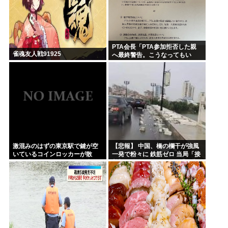
PTA会長「PTA参加拒否した親
雀魂友人戦91925
へ最終警告。こうなってもい
い？」
激混みのはずの東京駅で鍵が空
【悲報】 中国、橋の欄干が強風
いているコインロッカーが散
一発で粉々に 鉄筋ゼロ 当局「接
見、「ラッキー」と思って中を
着剤でくっつけただけ」「正常
確認してみると……
で、品質問題はない」