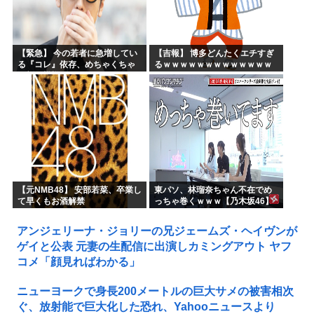
【緊急】 今の若者に急増してい
【吉報】 博多どんたくエチすぎ
る『コレ』依存、めちゃくちゃ
るｗｗｗｗｗｗｗｗｗｗｗｗｗ
深刻な模様w w w w w w w w w w
ｗｗ
【元NMB48】 安部若菜、卒業し
東パソ、林瑠奈ちゃん不在でめ
て早くもお酒解禁
っちゃ巻くｗｗｗ【乃木坂46】
アンジェリーナ・ジョリーの兄ジェームズ・ヘイヴンが
ゲイと公表 元妻の生配信に出演しカミングアウト ヤフ
コメ「顔見ればわかる」
ニューヨークで身長200メートルの巨大サメの被害相次
ぐ、放射能で巨大化した恐れ、Yahooニュースより