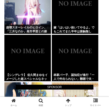
崩壊スターレイルのヒロイン、
嫁「はいはい抜いてやるよ。で
「三月なのか」高市早苗との接
もこれでまた半年は接触無し
点があまりにも多すぎる。もし
な」 暗黙のこれツラ過ぎるだろ
かして早苗がモデル？
【シンデレラ】 佐久間まゆをイ
林家パー子、認知症が進行「一
メージした超スペシャルなネッ
人で外出られない」難聴で夫・
クレスが登場する件について
ペーと「筆談」…自宅全焼から
約1年
SPONSOR
ホーム
検索
トップ
サイドバー