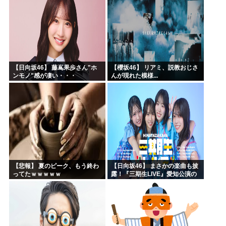
【日向坂46】 藤嶌果歩さん"ホ
【櫻坂46】 リアミ、説教おじさ
ンモノ"感が凄い・・・
んが現れた模様...
【悲報】 夏のピーク、もう終わ
【日向坂46】 まさかの楽曲も披
ってたｗｗｗｗｗ
露！『三期生LIVE』愛知公演の
レポがこちら