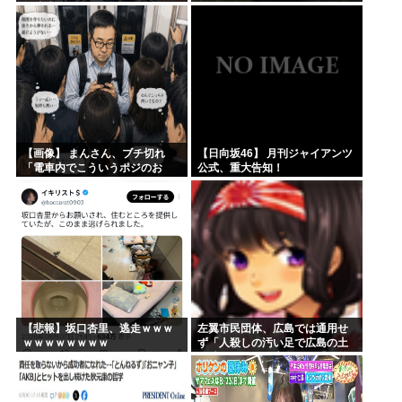
興味津々
【画像】 まんさん、ブチ切れ
【日向坂46】 月刊ジャイアンツ
「電車内でこういうポジのお
公式、重大告知！
じ、ガチでイラネ」→
【悲報】坂口杏里、逃走ｗｗｗ
左翼市民団体、広島では通用せ
ｗｗｗｗｗｗｗｗ
ず「人殺しの汚い足で広島の土
を踏むな！」→広島県民「お前
らの方が汚いんじゃ！」「ワシ
らが広島県民じゃ」