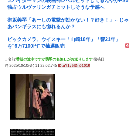
スパイダーマンの映画神レベルヒットしてるんやがPS5
独占ウルヴァリンガチヒットしそうな予感へ
御坂美琴「あーしの電撃が効かない！？好き！」←じゃ
あバンギラスにも惚れるんか？
ビックカメラ、ウイスキー「山崎18年」「響21年」
を”6万7100円”で抽選販売
1 名前:
番組の途中ですが翡翠の名無しがお送りします
投稿日
時:2025/10/10(金) 11:22:02.745
ID:uY1y5lDn01010