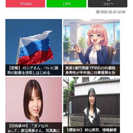
Pocket
LINE
コピー
高市早苗「袴田さんを犯人だと思ってないわよ！判決が到底承...
2025.10.10 12:00
【維新速報】副首都・大阪都「大阪万博の跡地を “お金持ち...
あのガンプラさん、投げ売りされる
農水省「食料自給率37%で過去最低」 肥料は輸入ほぼ10...
工学博士「国民が反中に染まっているから自民党は勝った
ちいかわ、先週比209%www
【悲報】 ロシアさん、ついに国
資産1億円突破でFIREの45歳独
民の財産を没収しはじめる
身男性が半年後に仕事復帰を決
意した「1通の通知」
【日向坂46】 「ダメなの
【櫻坂46】 村山美羽、情報解禁
ぉ...？」渡辺莉奈さん、写真集に