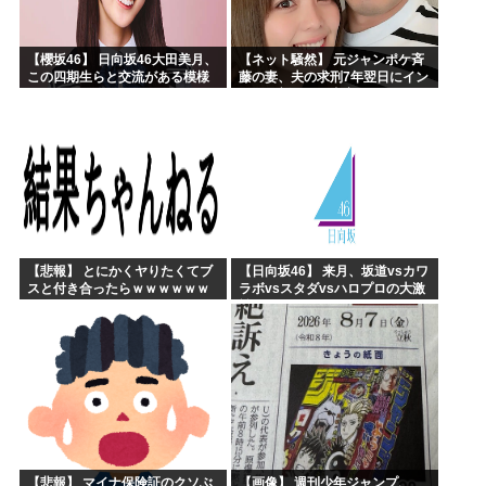
【櫻坂46】 日向坂46大田美月、
【ネット騒然】 元ジャンポケ斉
この四期生らと交流がある模様
藤の妻、夫の求刑7年翌日にイン
スタ更新！その内容がガチでヤ
バすぎる…
【悲報】 とにかくヤりたくてブ
【日向坂46】 来月、坂道vsカワ
スと付き合ったらｗｗｗｗｗｗ
ラボvsスタダvsハロプロの大激
ｗｗｗｗｗｗｗｗｗ
戦
【悲報】 マイナ保険証のクソぶ
【画像】 週刊少年ジャンプ、