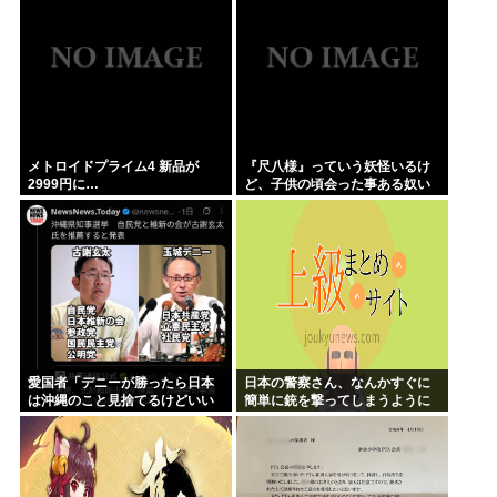
っ！」、完結までラスト2話！！
メトロイドプライム4 新品が
『尺八様』っていう妖怪いるけ
2999円に…
ど、子供の頃会った事ある奴い
る？？
愛国者「デニーが勝ったら日本
日本の警察さん、なんかすぐに
は沖縄のこと見捨てるけどいい
簡単に銃を撃ってしまうように
の？」
なる…