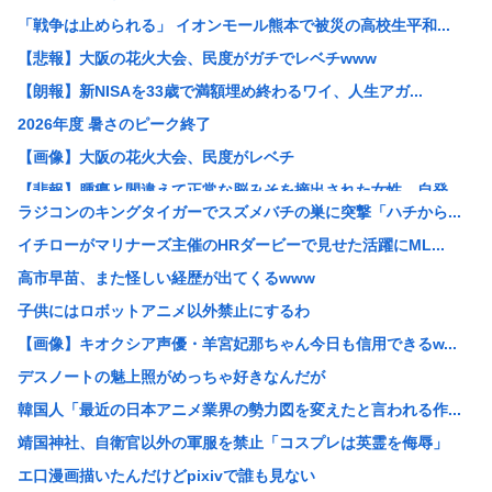
「戦争は止められる」 イオンモール熊本で被災の高校生平和...
【悲報】大阪の花火大会、民度がガチでレベチwww
【朗報】新NISAを33歳で満額埋め終わるワイ、人生アガ...
2026年度 暑さのピーク終了
【画像】大阪の花火大会、民度がレベチ
【悲報】腫瘍と間違えて正常な脳みそを摘出された女性、自発...
ラジコンのキングタイガーでスズメバチの巣に突撃「ハチから...
【悲報】大久保佳代子、100万円貢いだ“最後の恋愛”は「...
イチローがマリナーズ主催のHRダービーで見せた活躍にML...
【悲報】新NISA33歳で満額埋め終わるワイ人生アガリの...
高市早苗、また怪しい経歴が出てくるwww
【画像】道重さゆみのお乳wwwこれでパイズリされたら3秒...
子供にはロボットアニメ以外禁止にするわ
【画像】女子野球部員『星よつは』とかいうガチで可愛すぎる...
【画像】キオクシア声優・羊宮妃那ちゃん今日も信用できるw...
女球審、高校球児にキレられてしまうwww
デスノートの魅上照がめっちゃ好きなんだが
中居正広、熊本地震直後に現地炊き出しに参加していた
韓国人「最近の日本アニメ業界の勢力図を変えたと言われる作...
30歳で初めてできた彼女(32)が「どういう神経してたら...
靖国神社、自衛官以外の軍服を禁止「コスプレは英霊を侮辱」
【悲報】免許取りたての娘さん、猛者すぎて炎上するwww
エ口漫画描いたんだけどpixivで誰も見ない
【画像】 セブンイレブン、ついに神商品を販売