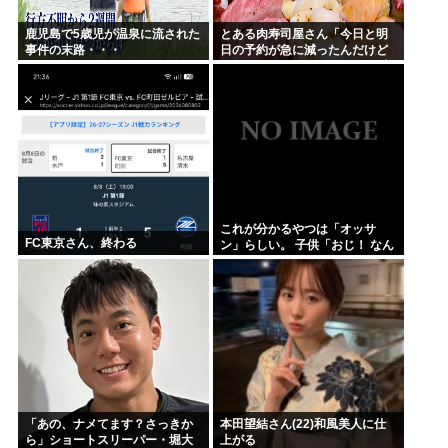
鹿児島で5歳児が温泉に流された
とある肉寿司屋さん「今日と明
事件の末路・・・
日の予約が急に減ったんだけど
なんで！？」 → 最悪の原因が判
明して泣く・・・
これが分かるやつは「オッサ
FC東京さん、終わる
ン」らしい。 子供「おじ！ なん
だこれは！」
「あの、ナメてます？さっきか
本田望結さん(22)和風美人に仕
ら」ショートスリーパー・堀大
上がる