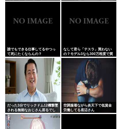
輔氏が高須幹弥氏にブチギレ
誰でもできる仕事してるやつっ
なして君ら「テスラ」買わない
て死にたくならんの？
の？モデル3なら300万程度で買
える.コスパ最強車がここにある
のに
だった3分でリックドム12機撃墜
空調服着ながら炎天下で低賃金
される無能なおじさん居るでし
労働してる底辺さん
ょ