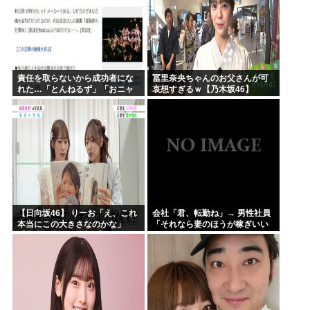
責任を取らないから成功者にな
冨里奈央ちゃんのお父さんが可
れた…「とんねるず」「おニャ
哀想すぎるｗ【乃木坂46】
ン子」「AKB」とヒットを出し
続けた秋元康の哲学！！！
【日向坂46】 りーお「え、これ
会社「君、転勤ね」→ 男性社員
本当にこの大きさなのかな」
「それなら妻のほうが稼ぎいい
【藤嶌果歩 1st写真集】
んで辞めます」⇒ 結果・・・