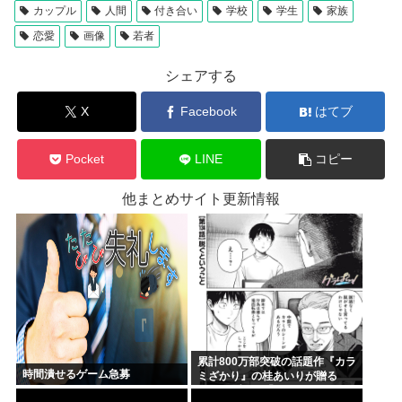
カップル
人間
付き合い
学校
学生
家族
恋愛
画像
若者
シェアする
X
Facebook
はてブ
Pocket
LINE
コピー
他まとめサイト更新情報
累計800万部突破の話題作『カラ
時間潰せるゲーム急募
ミざかり』の桂あいりが贈る
NTRラブコメ「グラぱら