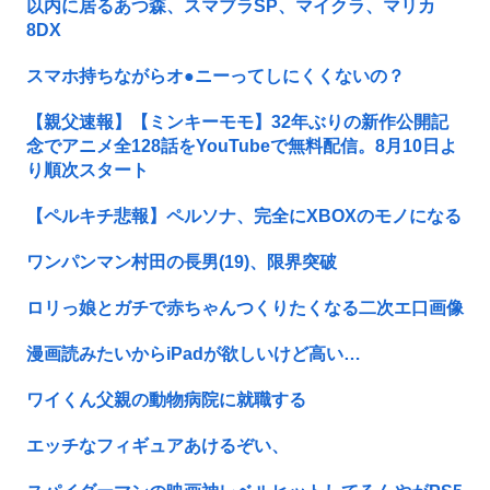
以内に居るあつ森、スマブラSP、マイクラ、マリカ
8DX
スマホ持ちながらオ●ニーってしにくくないの？
【親父速報】【ミンキーモモ】32年ぶりの新作公開記
念でアニメ全128話をYouTubeで無料配信。8月10日よ
り順次スタート
【ペルキチ悲報】ペルソナ、完全にXBOXのモノになる
ワンパンマン村田の長男(19)、限界突破
ロリっ娘とガチで赤ちゃんつくりたくなる二次エ口画像
漫画読みたいからiPadが欲しいけど高い…
ワイくん父親の動物病院に就職する
エッチなフィギュアあけるぞい、