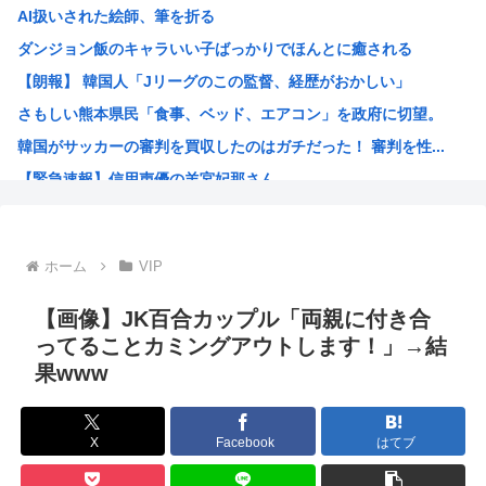
AI扱いされた絵師、筆を折る
平成ノブシコブシの吉村が生き残って相方が消えた理由
ダンジョン飯のキャラいい子ばっかりでほんとに癒される
世界初の超伝導量子熱機関…燃料もピストンもない量子エンジ...
【朗報】 韓国人「Jリーグのこの監督、経歴がおかしい」
ロシア外務省報道官、平和宣言を非難「広島市長は『偽りの呪...
さもしい熊本県民「食事、ベッド、エアコン」を政府に切望。
【高市】トランプ「イランが核入手したら2分でイタリア滅亡...
韓国がサッカーの審判を買収したのはガチだった！ 審判を性...
【画像】あのちゃん、上半身ほぼ裸でご乱心
【緊急速報】信用声優の羊宮妃那さん…
NHK会長「パトカー・消防車からの受信料徴収、猛反発が凄...
靖国神社、軍服コスプレでの参拝を禁止へ
【高市】トランプ「イランが核入手したら2分でイタリア滅亡...
ホーム
VIP
ハンターハンター今何やってるかわからないWWW
5年前お前ら「AIイラストすげぇ！これもう人間のイラスト...
【画像】JK百合カップル「両親に付き合
韓国人「台風で品不足になった沖縄のスーパーに行ってみたら...
ってることカミングアウトします！」→結
果www
韓国人「『日本ビールは絶対に飲まない！』と大騒ぎしていた...
海外「日本のこの場所は現実とは思えないレベルで美しい…！...
NISAのせいで少子化加速してるけどこれ本当に政策として...
X
Facebook
はてブ
女が100パーセント見てない漫画見つけたわ