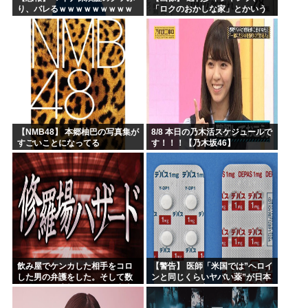
り、バレるｗｗｗｗｗｗｗｗｗ
「ロクのおかしな家」とかいう
微妙な漫画を巻頭カラーにした
せいで100万部切る
【NMB48】 本郷柚巴の写真集が
8/8 本日の乃木活スケジュールで
すごいことになってる
す！！！【乃木坂46】
飲み屋でケンカした相手をコロ
【警告】 医師「米国では”ヘロイ
した男の弁護をした。そして数
ンと同じくらいヤバい薬”が日本
年後、因果応報を思わせる出来
では平気で処方されてる」
事が…