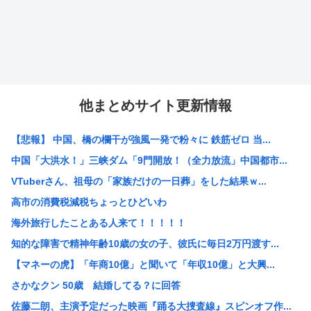
他まとめサイト更新情報
【悲報】 中国、橋の欄干が強風一発で粉々に 鉄筋ゼロ 当...
中国「大洪水！」三峡ダム「9門開放！（全力放流」中国都市...
VTuberさん、祖母の「家族だけの一日葬」をした結果ｗ...
高市の消費税減税ちょっとひどいわ
海外旅行したことある人来て！！！！！
知的な障害で精神年齢10歳の女の子、彼氏に毎日2万円渡す...
【マネーの虎】「年商10億」と聞いて「年収10億」と大興...
さかなクン 50歳 結婚してる？に回答
佐藤二朗、主演予定だった映画『踊る大捜査線』スピンオフ作...