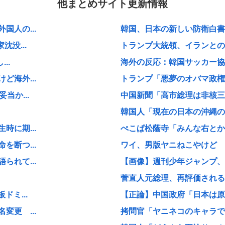
他まとめサイト更新情報
人の...
韓国、日本の新しい防衛白書に
没...
トランプ大統領、イランとの戦
..
海外の反応：韓国サッカー協
海外...
トランプ「悪夢のオバマ政権
当か...
中国新聞「高市総理は非核三原
韓国人「現在の日本の沖縄のス
に期...
ぺこぱ松蔭寺「みんな右とか左
断つ...
ワイ、男版ヤニねこやけど
れて...
【画像】週刊少年ジャンプ、「
菅直人元総理、再評価される
ミ...
【正論】中国政府「日本は原爆
更 ...
拷問官「ヤニネコのキャラで