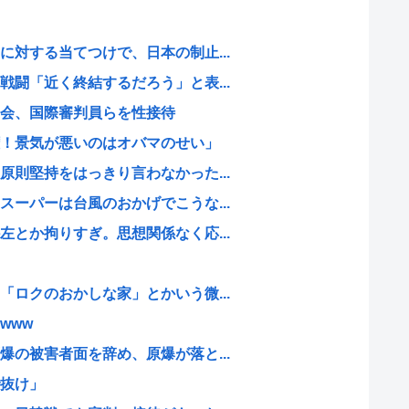
対する当てつけで、日本の制止...
闘「近く終結するだろう」と表...
会、国際審判員らを性接待
！景気が悪いのはオバマのせい」
則堅持をはっきり言わなかった...
ーパーは台風のおかげでこうな...
とか拘りすぎ。思想関係なく応...
ロクのおかしな家」とかいう微...
www
の被害者面を辞め、原爆が落と...
抜け」