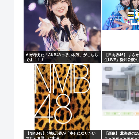
AIが考えた「AKB48っぽい衣装」がこちら
【日向坂46】 まさ
です！！！
生LIVE』愛知公演
【NMB48】 池帆乃香が「幸せになりたい
【画像】 北海道の1
マサムネ君」に出演
チｗｗｗｗｗｗｗｗ