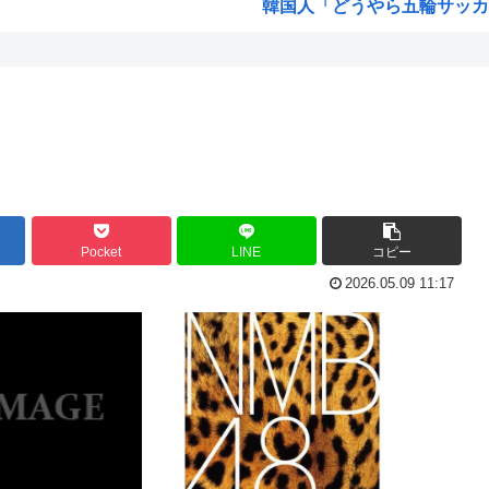
韓国人「どうやら五輪サッカー
ジで...
ちいかわ見に来たよ?
ホロライブのVtuber、劇場
海外「日本なんて行くんじゃな
「保...
高市早苗政権「円安ホクホクゥ
・・...
クウラ「…着床したな」 悟空
見え...
トランプ「結局のところ(次期大統
Pocket
LINE
コピー
を流...
韓国人「悲報：サッカー協会の
2026.05.09 11:17
車や...
「おっさんの自堕落な生活を美
た模...
韓国、サッカーW杯予選で審判
ちら...
ジョジョのシーザー「やってな
発表...
韓国人「竹田恒泰とか36親等
結局「SPY×FAMILY」は
韓国サッカー協会、外国人審