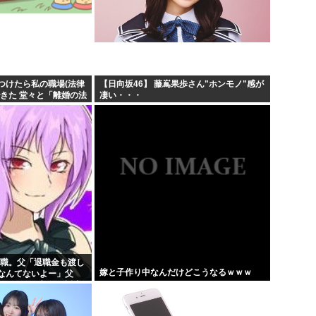
つけたら私の職場(法律
【日向坂46】 藤嶌果歩さん"ホンモノ"感が
きた 堂々と「離婚の法
凄い・・・
めでこちらに参りまし
..
退職。父「退職金も渡し
嫁と子作り中なんだけどこうなるｗｗｗ
なんてないよー」父
！？」→予想外の返事