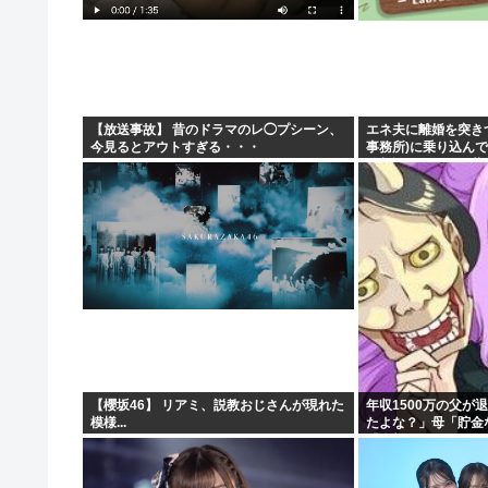
【放送事故】 昔のドラマのレ◯プシーン、
エネ夫に離婚を突き
今見るとアウトすぎる・・・
事務所)に乗り込んで
律相談です。母の薦
た」と言っているが、.
【櫻坂46】 リアミ、説教おじさんが現れた
年収1500万の父が
模様...
たよな？」母「貯金
「全部なくなったの
に家族騒然となり…