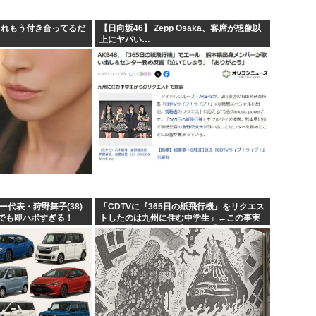
. これもう付き合ってるだ
【日向坂46】 Zepp Osaka、客席が想像以
上にヤバい…
ー代表・狩野舞子(38)
「CDTVに『365日の紙飛行機』をリクエス
でも即ハボすぎる！
トしたのは九州に住む中学生」←この事実
って結構デカいよな【AKB48】