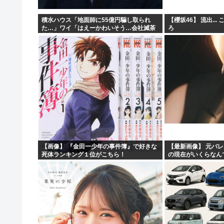
積水ハウス「地面師に55億円騙し取られ
【櫻坂46】 流出..
た…」ワイ「はえーかわいそう…会社滅茶
ろ
苦茶やろなぁ」→
【画像】 『金田一少年の事件簿』で好きな
【最新画像】 元バレ
死体ランキング１位がこちら！
の現在がいくらなん