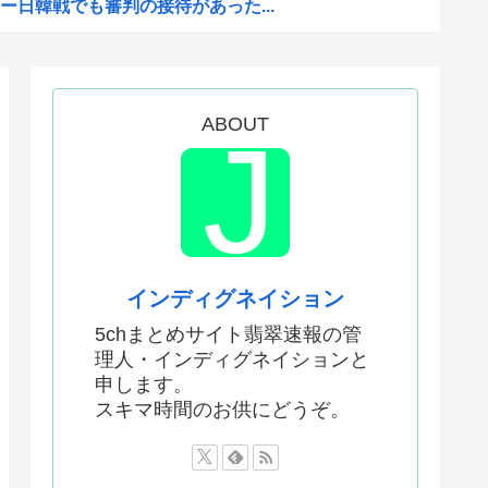
日韓戦でも審判の接待があった...
版メイドインアビスの主題歌...
かった…」 日本を知ってしま...
ABOUT
！財政健全化は目指さない！で...
「 」
領選で)私たちはJ.D....
審判への性接待が事実の場合、...
少女にやらせるアニメ」、増え...
インディグネイション
を性接待して買収していたこと...
5chまとめサイト翡翠速報の管
理人・インディグネイションと
い犯罪は殺人だけです。」←こ...
申します。
を養子に迎えるなら天皇の血を...
スキマ時間のお供にどうぞ。
何が悪かったのか
判員数十人に性的接待。羨ま死刑