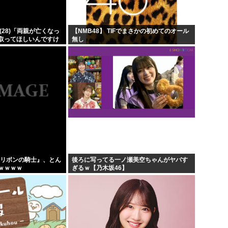
上...
韓国人「韓国サッカー協会が行
...
【超画像 】週刊少年ジャン
(28)「両親が亡くなっ
【NMB48】 TIFでまさかの初めてのオール
取ってほしいんですけ
無し
ア「...
外国人「2002年W杯は?」韓
したヒキニートを引き
...
...
海外「日本なんて行くんじゃな
x版『リボンの騎士』、とん
後ろに写ってる一ノ瀬美空ちゃんがヤバす
ｗｗｗｗ
ぎるｗ【乃木坂46】