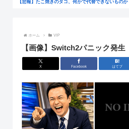
【悲報】たこ焼きのタコ、何かで代替できないものか
【悲報】岸谷蘭丸、たばこ税を根拠に「喫煙者の権利がマ
【悲報】1ドル158円
【悲報】夏のピーク、もう終わってた
ホーム
VIP
カズレーザー、車の任意保険を巡り持論「強制しろよ！」
【画像】Switch2パニック発生
【画像】美人ママ、息子との入浴中の画像が流出した結果
江戸時代から続く「邪馬台国論争」最前線！ 最新研究で
X
Facebook
はてブ
【熊本地震】共産党・寺本けんた「災害募金に関するデマ
【討論】オタク「パソコン自作できます」DQN「自分で
みい山の亜月ねねさん、障がい者差別漫画で2億稼いでい
【画像】俺たちの姫、佳子さまのお気に入りのドレスがこ
エヌビディア、次期モデルから搭載メモリを半減させると
【自民統一の広報紙】産経新聞 東北での発行休止へ
ヨーロッパが中国製メガソーラーを締め出しｗｗｗ