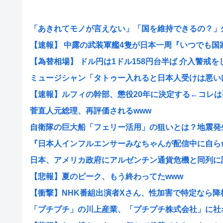
「あきれてモノが言えない」「国を維持できるの？」外国
【速報】 中露の武装軍艦4隻が日本一周『いつでも国家沈
【為替相場】 ドル円は1ドル158円台半ば 介入警戒をし.
ミュージシャン「タトゥー入れると日本人受けは悪いけど
【速報】ルフィの幹部、懲役20年に決定する←コレは妥
菅直人元総理、再評価されるwww
自衛隊の巨大船「フェリー活用」の狙いとは？地震発生時
『日本人インフルエンサーみなちゃんが配信中に自ら命を
日本、アメリカ政府にアルゼンチン通貨危機と同列に語ら
【悲報】夏のピーク、もう終わってたwww
【衝撃】NHK番組出演者Xさん、性加害で特定なら降板ド
「プチプチ」の川上産業、「プチプチ株式会社」に社名変