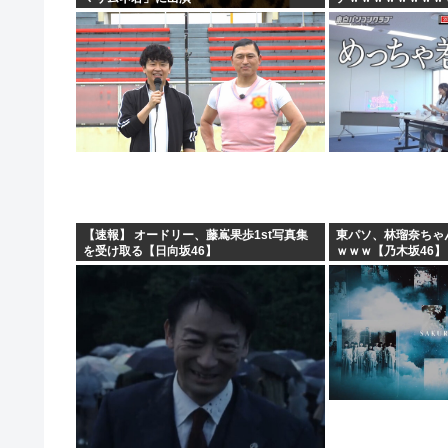
ｗｗ
【速報】 オードリー、藤嶌果歩1st写真集
東パソ、林瑠奈ちゃ
を受け取る【日向坂46】
ｗｗｗ【乃木坂46】