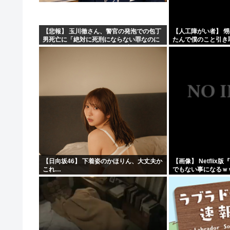
【NHK激震】職員への性被害を公表…番組出演者Xは事実
【アリババ】世界最大級のオープンなAIモデル「Qｗeｎ3
【悲報】 玉川徹さん、警官の発泡での包丁
【人工障がい者】 甥
男死亡に「絶対に死刑にならない罪なのに
たんで僕のこと引き
インドネシア「高速鉄道！」中国「大赤字！」インドネシ
警察が死刑にした！」 → 元警官のマジレス
ど！」なんでいい年
がコチラ → ………
取らなきゃいけないんだ
【画像】ジェフ・ベゾスさん（資産約43兆7700億円）の
【日向坂46】 下着姿のかほりん、大丈夫か
【画像】 Netfli
これ…
でもない事になるｗ