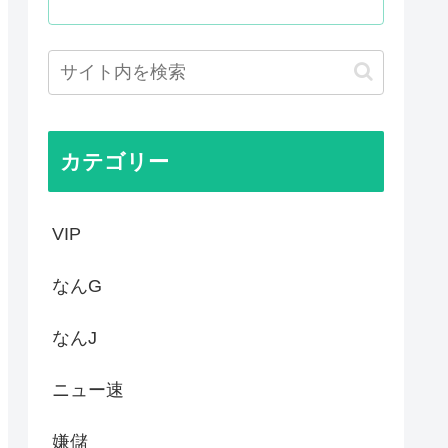
った国際試合の性的接待の全容...
プ、世代交代に失敗
国サッカーに衝撃的不祥事！...
かった…」 日本を知ってしま...
カテゴリー
VIP
なんG
なんJ
ニュー速
嫌儲