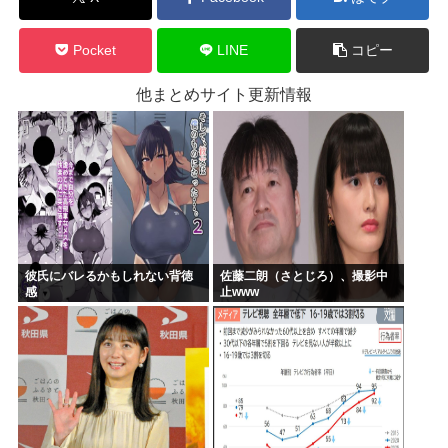
Pocket
LINE
コピー
他まとめサイト更新情報
彼氏にバレるかもしれない背徳
佐藤二朗（さとじろ）、撮影中
感
止www