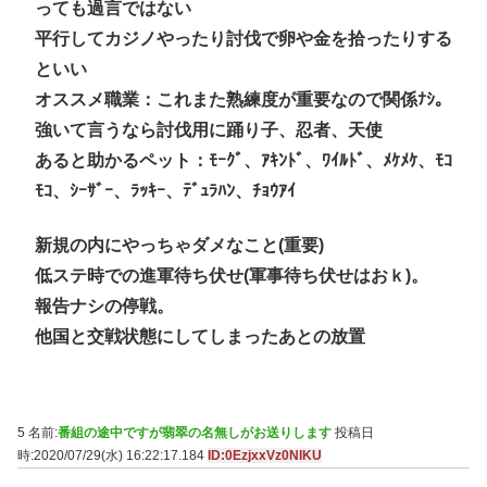
っても過言ではない
平行してカジノやったり討伐で卵や金を拾ったりする
といい
オススメ職業：これまた熟練度が重要なので関係ﾅｼ。
強いて言うなら討伐用に踊り子、忍者、天使
あると助かるペット：ﾓｰｸﾞ、ｱｷﾝﾄﾞ、ﾜｲﾙﾄﾞ、ﾒｹﾒｹ、ﾓｺ
ﾓｺ、ｼｰｻﾞｰ、ﾗｯｷｰ、ﾃﾞｭﾗﾊﾝ、ﾁｮｳｱｲ
新規の内にやっちゃダメなこと(重要)
低ステ時での進軍待ち伏せ(軍事待ち伏せはおｋ)。
報告ナシの停戦。
他国と交戦状態にしてしまったあとの放置
5 名前:
番組の途中ですが翡翠の名無しがお送りします
投稿日
時:2020/07/29(水) 16:22:17.184
ID:0EzjxxVz0NIKU