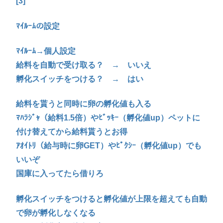
[3]
ﾏｲﾙｰﾑの設定
ﾏｲﾙｰﾑ→個人設定
給料を自動で受け取る？ → いいえ
孵化スイッチをつける？ → はい
給料を貰うと同時に卵の孵化値も入る
ﾏﾊﾗｼﾞｬ（給料1.5倍）やﾋﾞｯｷｰ（孵化値up）ペットに
付け替えてから給料貰うとお得
ｱｵｲﾄﾘ（給与時に卵GET）やﾋﾟｸｼｰ（孵化値up）でも
いいぞ
国庫に入ってたら借りろ
孵化スイッチをつけると孵化値が上限を超えても自動
で卵が孵化しなくなる