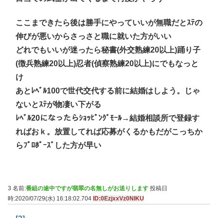
ここまできたら後は勝手にやっていいが無職だとｽﾃの
伸びが悪いからさっさと職に就いた方がいい
どれでもいいが迷ったら秘書(外交熟練20以上)踊り子
(徴兵熟練20以上)忍者(偵察熟練20以上)にでもなっと
け
あとﾚﾍﾞﾙ100で世代交代する前に結婚はしよう。じゃ
ないとｽﾃが物凄い下がる
ﾚﾍﾞﾙ20になったらｼｮｯﾋﾟﾝｸﾞﾓｰﾙ→結婚相談所で登録す
ればおｋ。放置してれば応募がくるかもだがこっちか
らﾌﾟﾛﾎﾟｰｽﾞした方が早い
3 名前:
番組の途中ですが翡翠の名無しがお送りします
投稿日
時:2020/07/29(水) 16:18:02.704
ID:0EzjxxVz0NIKU