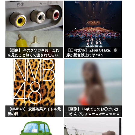
録レポ】
ｗｗｗｗ
【画像】 今のクソガキ共、これ
【日向坂46】 Zepp Osaka、客
を見たこと無くて渡されたらパ
席が想像以上にヤバい…
ニクるらしいｗｗｗｗｗｗｗｗ
ｗｗｗｗｗ
【NMB48】 安部若菜アイドル最
【画像】 16歳でこのお◯ぱいは
後の日
いかんでしょｗｗｗwｗｗｗｗｗ
ｗｗｗ❤