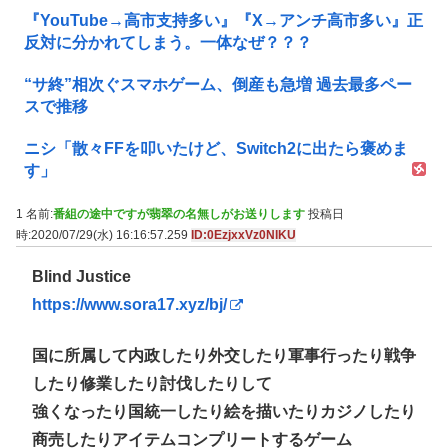
『YouTube→高市支持多い』『X→アンチ高市多い』正
反対に分かれてしまう。一体なぜ？？？
“サ終”相次ぐスマホゲーム、倒産も急増 過去最多ペー
スで推移
ニシ「散々FFを叩いたけど、Switch2に出たら褒めま
す」
1 名前:
番組の途中ですが翡翠の名無しがお送りします
投稿日
時:2020/07/29(水) 16:16:57.259
ID:0EzjxxVz0NIKU
Blind Justice
https://www.sora17.xyz/bj/
国に所属して内政したり外交したり軍事行ったり戦争
したり修業したり討伐したりして
強くなったり国統一したり絵を描いたりカジノしたり
商売したりアイテムコンプリートするゲーム