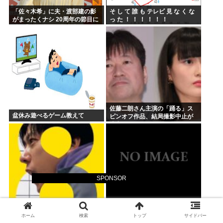
「佐々木希」に夫・渡部建の影
そ し て 誰 も テレビ 見 な く な
がまったくナシ 20周年の節目に
っ た ！ ！ ！ ！ ！ ！
俳優業活発化への舞台裏
佐藤二朗さん主演の「踊る」ス
盆休み遊べるゲーム教えて
ピンオフ作品、結局撮影中止が
決定www
SPONSOR
『8番出口』金ローで地上波初放
『ちいかわ』が巨大”キャラコン
送 主演の二宮和也「まさかテレ
テンツ”になった理由 漫画研究&
ホーム
検索
トップ
サイドバー
ビにまで迷い込んでしまうと
キャラクター論から紐解く