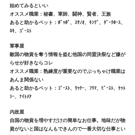
始めてみるといい
オススメ職業：秘書、軍師、闘神、賢者、王族
あると助かるペット：ﾎﾟｯﾎﾟ、ｽｻﾉｵ、ｷﾝｸﾞ、ﾀﾞｰｸﾎｰｽ、
ﾛｷ、ｺﾞｰｽﾄ
軍事屋
敵国の物資を奪う情報を盗む他国の同盟決裂など嫌が
らせが好きならコレ
オススメ職業：熟練度が重要なのでぶっちゃけ職業は
あんま関係ない
あると助かるペット：ｺﾞｰｽﾄ、ﾘｯﾁｰ、ﾌｳﾏ、ﾋﾞｰｽﾄ、ｹｯﾄ
ｼｰ、ﾅｲﾄﾒｱ
内政屋
自国の物資を増やすだけの簡単なお仕事。地味だが物
資がないと国はなんもできんので一番大切な仕事とい