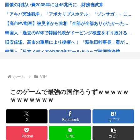
国債の利払い費2035年には45兆円に…財務省試算
世界のケイスケ・ホンダ「ラーメン700円は安すぎる！20...
「アキバ冥途戦争」「アポカリプスホテル」「ゾンサガ」←こ...
【悲報】人気アニメ「メイドインアビス」、主題歌にVTub...
【高市PV動画】被災者から首相「全部が全部ありがたかった...
【緊急高市速報】ガス警報器、受注停止。
韓国人「過去のW杯で韓国代表がドーピング検査をすり抜ける...
【熊本地震】イオンモール熊本 従業員の避難誘導で、社内規...
旧安倍派、高市の重用により復権へ！ 「萩生田幹事長」案が...
わいせつな行為疑いで逮捕 エジプト国籍の男性を不起訴処分...
韓国人「日本メディアが2002年ワールドカップ韓国準決勝...
海外「海外発祥なのに、今では日本で定着してるものって何？...
福岡県議会「みかじめ料」自民党県議団の幹部から約2000...
大人気声優水瀬いのりさんのX乗っ取り事件、いまだに未解決
ホーム
VIP
15歳少女に性的暴行した54歳、明らかにケンモメン
【海外の反応】 アルゼンチン協会、FIFA会長に確固たる...
このゲームで最強の国作ろうずｗｗｗｗｗ
ジャンポケ斉藤の弁護士「ロケバスには運転手いた。常識的に...
ｗｗｗｗｗｗｗ
「飯塚幸三は上級国民だから逮捕されない」は間違いだった…...
ジョジョ3部のスタンド、パワーが色々おかしいwww
X
Facebook
はてブ
高市早苗が全裸でガニ股オ●ニーしてる動画 or 高市早苗...
海外「日本人はなんて気高いんだ！」 英高級紙も驚愕した極...
Pocket
LINE
コピー