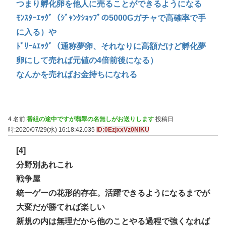
つまり孵化卵を他人に売ることができるようになる
ﾓﾝｽﾀｰｴｯｸﾞ（ｼﾞｬﾝｸｼｮｯﾌﾟの5000Gガチャで高確率で手
に入る）や
ﾄﾞﾘｰﾑｴｯｸﾞ（通称夢卵、それなりに高額だけど孵化夢
卵にして売れば元値の4倍前後になる）
なんかを売ればお金持ちになれる
4 名前:
番組の途中ですが翡翠の名無しがお送りします
投稿日
時:2020/07/29(水) 16:18:42.035
ID:0EzjxxVz0NIKU
[4]
分野別あれこれ
戦争屋
統一ゲーの花形的存在。活躍できるようになるまでが
大変だが勝てれば楽しい
新規の内は無理だから他のことやる過程で強くなれば