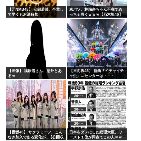
【元NMB48】 安部若菜、卒業し
東パソ、林瑠奈ちゃん不在でめ
て早くもお酒解禁
っちゃ巻くｗｗｗ【乃木坂46】
【画像】 福原遥さん、意外とあ
【日向坂46】 新曲『イチャイチ
るｗ
ャ虫』←センターは・・・
【18thシングル】
【櫻坂46】 サクラミーツ、こん
日本をダメにした総理大臣、ワ
なぎ加入である変化が...【公開収
ースト１位が同点でこの人ｗｗ