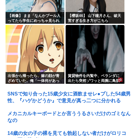
【画像】 まま「なんかプール入
【櫻坂46】 山下瞳月さん、破天
ってたら学生にめっちゃ見られ
荒すぎる生き方がこちら
たw」
出張から帰ったら、嫁の顔が青
賃貸物件を内覧中、ベランダに
ざめていた。俺「一体何があっ
出たら突然ゾワッと両腕に鳥肌
たんだ？」嫁「…」→子供たち
が出た。「やっぱりこの部屋嫌
に話を聞くと…
だ」と思った瞬間、体が前にド
SNSで知り合った15歳少女に酒飲ませレ●プした54歳男
ンッと突き飛ばされて…
性、『ハゲかどうか』で意見が真っ二つに分かれる
メカニカルキーボードとか言ううるさいだけのゴミなん
なの
14歳の女の子の裸を見ても勃起しない者だけがロリコ