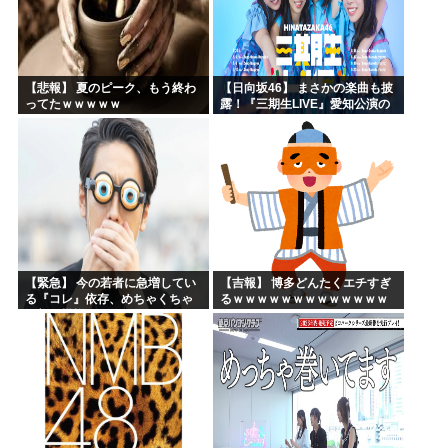
【悲報】 夏のピーク、もう終わ
【日向坂46】 まさかの楽曲も披
ってたｗｗｗｗｗ
露！『三期生LIVE』愛知公演の
レポがこちら
【緊急】 今の若者に急増してい
【吉報】 博多どんたくエチすぎ
る『コレ』依存、めちゃくちゃ
るｗｗｗｗｗｗｗｗｗｗｗｗｗ
深刻な模様w w w w w w w w w w
ｗｗ