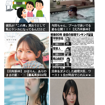
彼氏が『この車』買おうとして
与田ちゃん、プールで泳いでる
私とケンカになってるんだけど
姿を公開！！！【元乃木坂46】
ｗｗｗｗｗｗ
【日向坂46】 かほりん、ありの
日本をダメにした総理大臣、ワ
ままの姿・・・【藤嶌果歩1st写
ースト１位が同点でこの人ｗｗ
真集】
ｗｗｗｗ