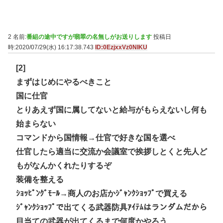
2 名前:
番組の途中ですが翡翠の名無しがお送りします
投稿日
時:2020/07/29(水) 16:17:38.743
ID:0EzjxxVz0NIKU
[2]
まずはじめにやるべきこと
国に仕官
とりあえず国に属してないと給与がもらえないし何も
始まらない
コマンドから国情報→仕官で好きな国を選べ
仕官したら適当に交流か会議室で挨拶しとくと先人ど
もがなんかくれたりするぞ
装備を整える
ｼｮｯﾋﾟﾝｸﾞﾓｰﾙ→商人のお店かｼﾞｬﾝｸｼｮｯﾌﾟで買える
ｼﾞｬﾝｸｼｮｯﾌﾟで出てくる武器防具ｱｲﾃﾑはランダムだから
目当ての武器が出てくるまで何度かやろう