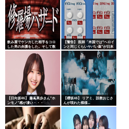
飲み屋でケンカした相手をコロ
【警告】 医師「米国では”ヘロイ
した男の弁護をした。そして数
ンと同じくらいヤバい薬”が日本
年後、因果応報を思わせる出来
では平気で処方されてる」
事が…
【日向坂46】 藤嶌果歩さん"ホ
【櫻坂46】 リアミ、説教おじさ
ンモノ"感が凄い・・・
んが現れた模様...