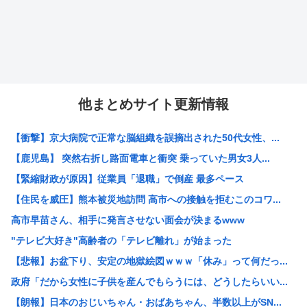
他まとめサイト更新情報
【衝撃】京大病院で正常な脳組織を誤摘出された50代女性、...
【鹿児島】 突然右折し路面電車と衝突 乗っていた男女3人...
【緊縮財政が原因】従業員「退職」で倒産 最多ペース
【住民を威圧】熊本被災地訪問 高市への接触を拒むこのコワ...
高市早苗さん、相手に発言させない面会が決まるwww
"テレビ大好き"高齢者の「テレビ離れ」が始まった
【悲報】お盆下り、安定の地獄絵図ｗｗｗ「休み」って何だっ...
政府「だから女性に子供を産んでもらうには、どうしたらいい...
【朗報】日本のおじいちゃん・おばあちゃん、半数以上がSN...