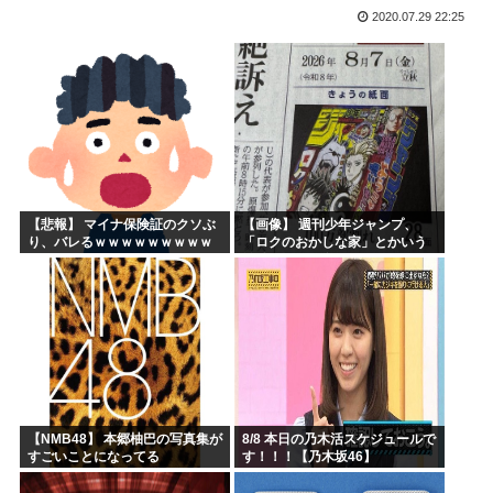
2020.07.29 22:25
海外「子宮頸部には神経がないので痛みは感じませんよ」医者...
【愛知・長久手市】ジブリパークに新施設誕生へ 「風の谷の...
ちいかわのモモンガ、逝く模様
4時だから窓から4回安倍晋三連呼した
【画像】今期の覇権アニメが『天幕シャドウガール』に決まっ...
トランプの支持率低迷中の共和党、中間選挙では「民主党はも...
【悲報】 マイナ保険証のクソぶ
【画像】 週刊少年ジャンプ、
り、バレるｗｗｗｗｗｗｗｗｗ
「ロクのおかしな家」とかいう
微妙な漫画を巻頭カラーにした
せいで100万部切る
【NMB48】 本郷柚巴の写真集が
8/8 本日の乃木活スケジュールで
すごいことになってる
す！！！【乃木坂46】