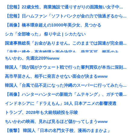
【悲報】22歳女性、商業施設で通りすがりの面識無い女子中...
【悲報】日ハムファン「ソフトバンクが金の力で強過ぎるから...
【画像】橋本環奈超えの10000年美少女、見つかる
シカ「全部喰った」 祭り中止 | シカたない
国連事務総長「お金がありません。このままでは国連が完全崩...
「非常に残念」高市総理と面会決定も…発言不可、握手のみ ...
ちいかわ、先週比209%www
大阪の花火大会、民度がレベチwww
韓国人「我が国がクウェート戦で行った審判買収が本当に深刻...
［社説］永住厳格化で外国人の定着意欲をそぐな
高市早苗さん、相手に発言させない面会が決まるwww
KーPOPアイドル、「BABYMONSTER」「ILLI...
韓国人「台風で品不足になった沖縄のスーパーに行ってみたら...
【画像】久保πボインボイン
【画像】ハンターハンターの新能力「ムテキング」、ガチで最...
ドイツ、猛暑による死者が9600人に
インドネシアに「ドラえもん」16人 日本アニメの影響浸透
【NASA開発】3,980円の冷感ポンチョ、-15℃の謳...
トランプ、2028年も大統領続投を示唆
【悲報】わいの婚約者の実家、キチゲエすぎて破談寸前
ちいかわの映画、見れば見るほど儲かってしまうwww
【イオンモール熊本】 一転して話が変わってくる「従業員の...
【衝撃】 韓国人「日本の名門女子校、漫画のままかよ」
人んちで宅飲みワイ「ゴムある？」家主の女さん「はぁ？！」...